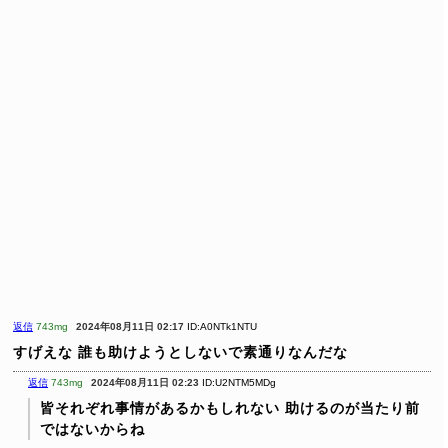
返信
743mg
2024年08月11日 02:17
ID:A0NTk1NTU
すげえな
誰も助けようとしないで素通りなんだな
返信
743mg
2024年08月11日 02:23
ID:U2NTM5MDg
皆それぞれ事情があるかもしれない
助けるのが当たり前
ではないからね