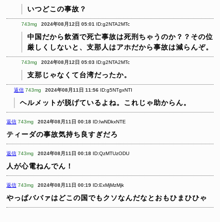
いつどこの事故？
743mg
2024年08月12日 05:01
ID:g2NTA2MTc
中国だから飲酒で死亡事故は死刑ちゃうのか？？その位
厳しくしないと、支那人はアホだから事故は減らんぞ。
743mg
2024年08月12日 05:03
ID:g2NTA2MTc
支那じゃなくて台湾だったか。
返信
743mg
2024年08月11日 11:56
ID:g5NTgxNTI
ヘルメットが脱げているよね。これじゃ助からん。
返信
743mg
2024年08月11日 00:18
ID:IwNDkxNTE
ティーダの事故気持ち良すぎだろ
返信
743mg
2024年08月11日 00:18
ID:QzMTUzODU
人が心電ねんでん！
返信
743mg
2024年08月11日 00:19
ID:ExMjMzMjk
やっぱババァはどこの国でもクソなんだなとおもひまひひゃ