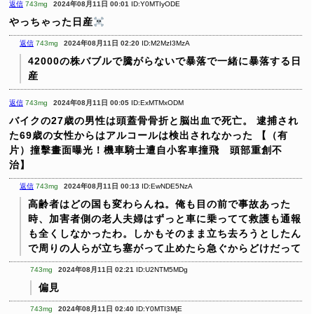
返信
743mg
2024年08月11日 00:01
ID:Y0MTIyODE
やっちゃった日産
返信
743mg
2024年08月11日 02:20
ID:M2MzI3MzA
42000の株バブルで騰がらないで暴落で一緒に暴落する日
産
返信
743mg
2024年08月11日 00:05
ID:ExMTMxODM
バイクの27歳の男性は頭蓋骨骨折と脳出血で死亡。
逮捕され
た69歳の女性からはアルコールは検出されなかった
【（有
片）撞擊畫面曝光！機車騎士遭自小客車撞飛 頭部重創不
治】
返信
743mg
2024年08月11日 00:13
ID:EwNDE5NzA
高齢者はどの国も変わらんね。俺も目の前で事故あった
時、加害者側の老人夫婦はずっと車に乗ってて救護も通報
も全くしなかったわ。しかもそのまま立ち去ろうとしたん
で周りの人らが立ち塞がって止めたら急ぐからどけだって
743mg
2024年08月11日 02:21
ID:U2NTM5MDg
偏見
743mg
2024年08月11日 02:40
ID:Y0MTI3MjE