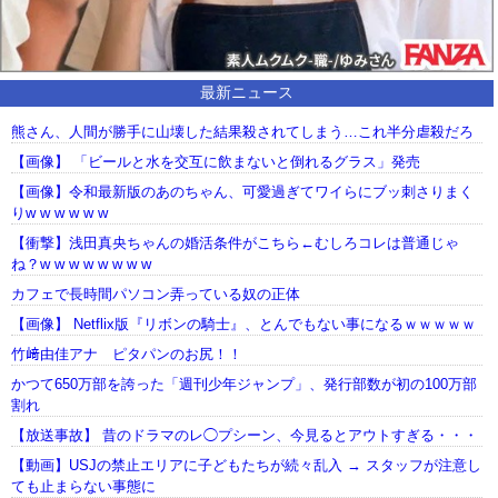
最新ニュース
熊さん、人間が勝手に山壊した結果殺されてしまう…これ半分虐殺だろ
【画像】 「ビールと水を交互に飲まないと倒れるグラス」発売
【画像】令和最新版のあのちゃん、可愛過ぎてワイらにブッ刺さりまく
りw w w w w w
【衝撃】浅田真央ちゃんの婚活条件がこちら←むしろコレは普通じゃ
ね？w w w w w w w w
カフェで長時間パソコン弄っている奴の正体
【画像】 Netflix版『リボンの騎士』、とんでもない事になるｗｗｗｗｗ
竹﨑由佳アナ ピタパンのお尻！！
かつて650万部を誇った「週刊少年ジャンプ」、発行部数が初の100万部
割れ
【放送事故】 昔のドラマのレ◯プシーン、今見るとアウトすぎる・・・
【動画】USJの禁止エリアに子どもたちが続々乱入 → スタッフが注意し
ても止まらない事態に