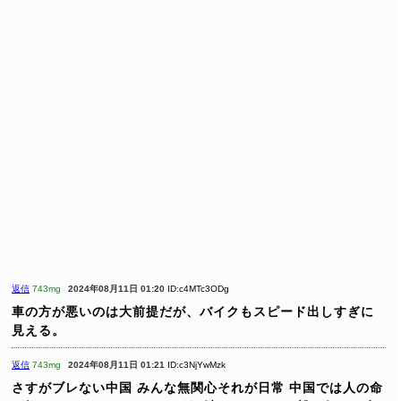
返信
743mg
2024年08月11日 01:20
ID:c4MTc3ODg
車の方が悪いのは大前提だが、バイクもスピード出しすぎに
見える。
返信
743mg
2024年08月11日 01:21
ID:c3NjYwMzk
さすがブレない中国
みんな無関心それが日常
中国では人の命