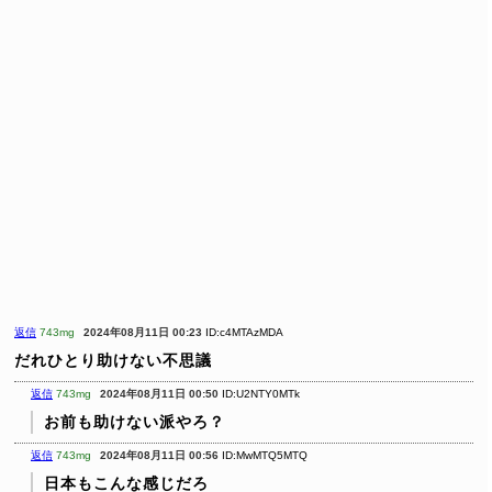
返信
743mg
2024年08月11日 00:23
ID:c4MTAzMDA
だれひとり助けない不思議
返信
743mg
2024年08月11日 00:50
ID:U2NTY0MTk
お前も助けない派やろ？
返信
743mg
2024年08月11日 00:56
ID:MwMTQ5MTQ
日本もこんな感じだろ