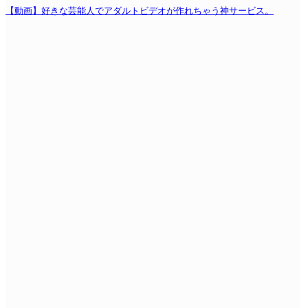
【動画】好きな芸能人でアダルトビデオが作れちゃう神サービス。