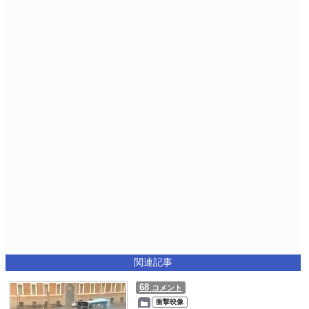
関連記事
68
コメント
衝撃映像