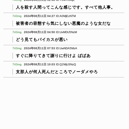
人を殺す人間ってこんな感じです。すべて他人事。
743mg
2024年08月11日 04:27
ID:A0MjEzNTM
被害者の容態すら気にしない悪魔のような女だな
743mg
2024年08月11日 04:50
ID:UxMDU5NzM
どう見てもバイカスが悪い
743mg
2024年08月11日 07:53
ID:UwNDA5MzA
すぐに降りてきて謝りに行けよ
ばばあ
743mg
2024年08月11日 10:03
ID:Q2MjU3NzQ
支那人が何人死んだところでノーダメやろ