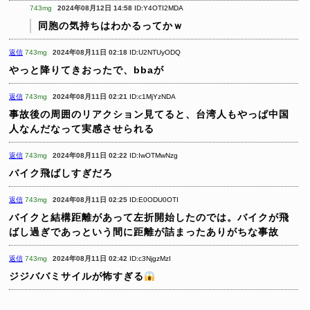
743mg
2024年08月12日 14:58
ID:Y4OTI2MDA
同胞の気持ちはわかるってかｗ
返信
743mg
2024年08月11日 02:18
ID:U2NTUyODQ
やっと降りてきおったで、bbaが
返信
743mg
2024年08月11日 02:21
ID:c1MjYzNDA
事故後の周囲のリアクション見てると、台湾人もやっぱ中国
人なんだなって実感させられる
返信
743mg
2024年08月11日 02:22
ID:IwOTMwNzg
バイク飛ばしすぎだろ
返信
743mg
2024年08月11日 02:25
ID:E0ODU0OTI
バイクと結構距離があって左折開始したのでは。バイクが飛
ばし過ぎであっという間に距離が詰まったありがちな事故
返信
743mg
2024年08月11日 02:42
ID:c3NjgzMzI
ジジババミサイルが怖すぎる