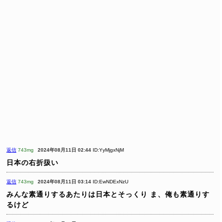
返信
743mg
2024年08月11日 02:44
ID:YyMjgxNjM
日本の右折扱い
返信
743mg
2024年08月11日 03:14
ID:EwNDExNzU
みんな素通りするあたりは日本とそっくり
ま、俺も素通りす
るけど