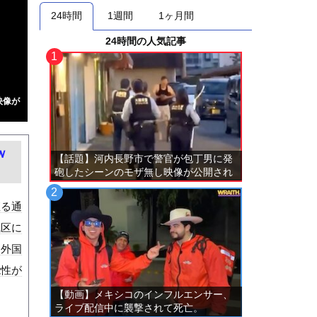
24時間
1週間
1ヶ月間
24時間の人気記事
映像が
ｗ
【話題】河内長野市で警官が包丁男に発
砲したシーンのモザ無し映像が公開され
る。
座る通
成区に
を外国
能性が
【動画】メキシコのインフルエンサー、
ライブ配信中に襲撃されて死亡。