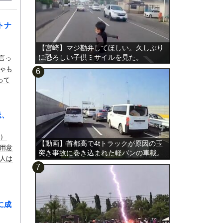
トナ
【宮崎】マジ勘弁してほしい。久しぶり
に恐ろしい子供ミサイルを見た。
か言っ
ゃも
って
送、
笑）
【動画】首都高で4tトラックが原因の玉
用意
突き事故に巻き込まれた軽バンの車載。
人は
に成