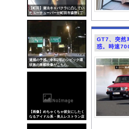
【爆笑動画】ママさん「
【町田】違法キャバクラに凸してい
友達「二郎系食おうぜ
たユーチューバーが町田市森野1丁
目3で拉致られる。
左後輪がバースト…新
バイト先の元ヤン「ギ
「片親の女だけはやめ
GT7、突
堤礼実アナ ノースリ
惑。時速7
【自動車保険】任意保
積水ハウス「地面師に
逮捕の予感。令和2年のシビック環
状族の車載映像がこちら。
【悲報】日産e-powe
FANZAで夏の動画5
『Re：ゼロから始め
【画像】キス釣りする
【Xの車窓から】オー
【ポロリ悲話】ネット
【画像】めちゃくちゃ彼女にしたく
【衝撃】「かわいい虫
なるアイドル系・美人レストラン店
員、ニュースに登場した結果w w w
「アメリカのヤンキー
w w w w w w