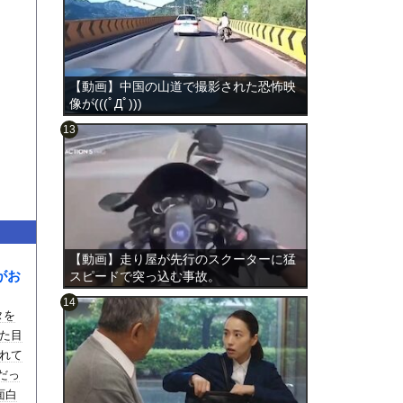
【動画】中国の山道で撮影された恐怖映
像が(((ﾟДﾟ)))
のは表
【動画】走り屋が先行のスクーターに猛
がお
スピードで突っ込む事故。
タを
た目
れて
だっ
面白