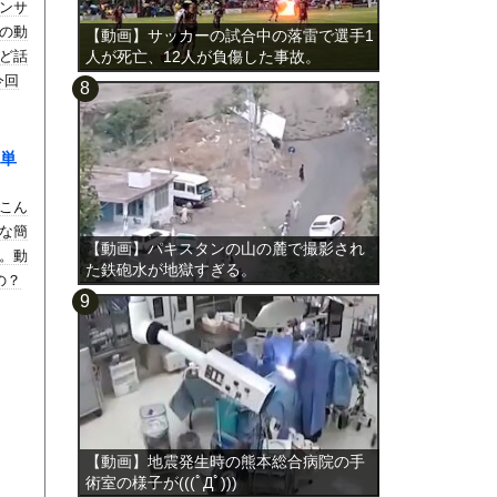
ンサ
の動
【動画】サッカーの試合中の落雷で選手1
ど話
人が死亡、12人が負傷した事故。
今回
単
こん
な簡
【動画】パキスタンの山の麓で撮影され
。動
た鉄砲水が地獄すぎる。
の？
【動画】地震発生時の熊本総合病院の手
術室の様子が(((ﾟДﾟ)))