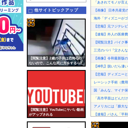
「あきれてモノが言え
他サイトピックアップ
【画像】 日本共産党
海外「ディズニーがゴ
【悲報】元フジテレビ
コテ
【速報】外人の医療費
リン
【閲覧注意】バイク事故
- 固
三児のパパ『父さんな
定リ
【閲覧注意】2歳の子供は恐怖心が
【画像】令和最新版の
ンク
ないので、こんな死に方をするらし
【神乳】脱いだら凄いボ
い…
自動
【悲報】ディズニーと
更新
レーシック手術（費用
ツー
国「みんな、マイナ保
ル
「高市早苗はどんだけ
アメリカには「膨大な
【閲覧注意】YouTubeにヤバい動画
【速報】パさん「平和
がアップされる
【朗報】中居正広さん