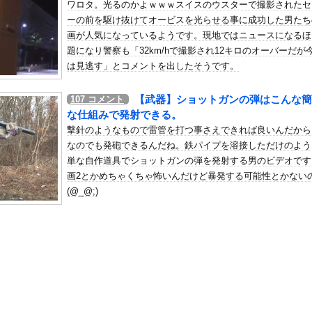
ワロタ。光るのかよｗｗｗスイスのウスターで撮影されたセ
麻薬カルテルのリーダーの情報提供で39億円！お前ら急げ！
ーの前を駆け抜けてオービスを光らせる事に成功した男たち
の机がこの女の子の椅子にされてたらｗｗｗ
画が人気になっているようです。現地ではニュースになるほ
、可愛すぎる
題になり警察も「32km/hで撮影され12キロのオーバーだが
屈みで完全に見えてる動画が拡散されてしまう…
は見逃す」とコメントを出したそうです。
いう地雷系の女子高生って好きじゃないの？
【武器】ショットガンの弾はこんな簡
107
コメント
ナンバーワンだ」 熊本地震直後の日本の対応のスピードに世界が衝撃
な仕組みで発射できる。
にチン凸したアジア人短小男
、爆笑されてしまうｗｗｗ
撃針のようなもので雷管を打つ事さえできれば良いんだから
た嫁。まさかと思い長男のDNA鑑定をするがいいな？と問うと、元嫁...
なのでも発砲できるんだね。鉄パイプを溶接しただけのよう
単な自作道具でショットガンの弾を発射する男のビデオです
ロシア軍兵士のHIV感染が2000％急増…ウクライナメディア！
画2とかめちゃくちゃ怖いんだけど暴発する可能性とかない
のSNS更新が1週間途絶え、様々な憶測が飛び交う。1週間ぶりの投...
(@_@;)
管理フォーーーーム！！！」
の金庫触らないでよ！」キチママ『そこに金庫があったから、開けてみ...
水着JKｗｗｗｗｗｗｗｗｗｗｗｗｗｗｗｗ
いう絵師の力で硬派ファンタジーと誤解させ人気出たなろう作品ｗｗｗ...
き起こした『危険度Sランク断層』日本のド真ん中に10カ所もあると...
（無職）、熊本に多額の寄付 知人「誰にも知られなくていいと公表し...