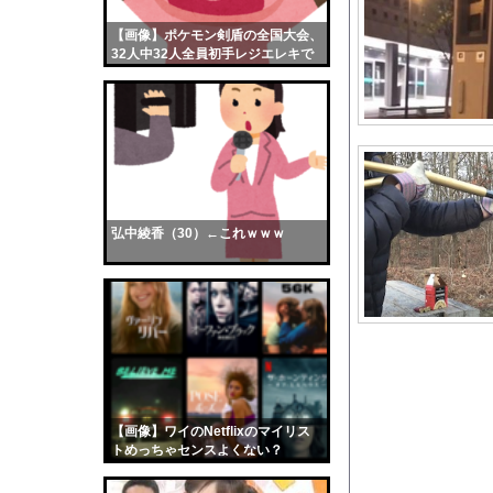
【乞食速報】メキシコ
【画像】ポケモン剣盾の全国大会、
【画像】おまえらくん
32人中32人全員初手レジエレキで
【画像】この女優さん
完全にワンパターンｗｗｗ
【朗報】齋藤飛鳥、前
【画像】おまえらこう
海外「日本よ、お前が
勇気を出して白人美女
10年もの間浮気して
弘中綾香（30）←これｗｗｗ
ウクライナ侵攻以降、
【配信者】「金バエ」
【画像】女の子「危機
私「ちょっと、人の家
【画像】フジテレビで
「オーバーロード」と
【画像】ワイのNetflixのマイリス
【速報】熊本地震を引
トめっちゃセンスよくない？
wwwwwww
【衝撃】中居正広さん