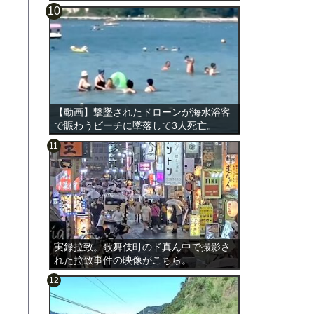
【動画】撃墜されたドローンが海水浴客
で賑わうビーチに墜落して3人死亡。
実録拉致。歌舞伎町のド真ん中で撮影さ
れた拉致事件の映像がこちら。