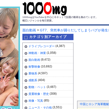
1000mgはYouTubeを中心に今ネットで話題の動画を集めています。
幅広いジャンルを毎日更新。
>
面白動画
GT7、突然車が踊りだしてしまうバグが発生
カテゴリ別アーカイブ
(4,387)
ドライブレコーダー
(1,058)
神動画・神業
(9,472)
面白動画
(10,692)
衝撃映像
(4,597)
乗物系
(404)
感動系
(3,487)
動物・ペット
(308)
貴重映像・歴史
(85)
画像・写真
中国とロシア海軍艦艇
(3,551)
ニュース・その他