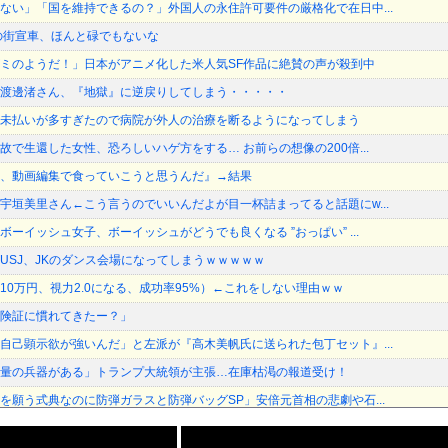
ない」「国を維持できるの？」外国人の永住許可要件の厳格化で在日中...
の街宣車、ほんと碌でもないな
ミのようだ！」日本がアニメ化した米人気SF作品に絶賛の声が殺到中
渡邊渚さん、『地獄』に逆戻りしてしまう・・・・・
未払いが多すぎたので病院が外人の治療を断るようになってしまう
で生還した女性、恐ろしいハゲ方をする… お前らの想像の200倍...
、動画編集で食っていこうと思うんだ』→結果
宇垣美里さん←こう言うのでいいんだよが目一杯詰まってると話題にw...
ーイッシュ女子、ボーイッシュがどうでも良くなる ”おっぱい” ...
USJ、JKのダンス会場になってしまうｗｗｗｗｗ
10万円、視力2.0になる、成功率95%）←これをしない理由ｗｗ
険証に慣れてきたー？」
自己顕示欲が強いんだ」と左派が『高木美帆氏に送られた包丁セット』...
量の兵器がある」トランプ大統領が主張…在庫枯渇の報道受け！
を願う式典なのに防弾ガラスと防弾バッグSP」安倍元首相の悲劇や石...
、また聖人エピソードが追加されるｗｗｗｗｗ