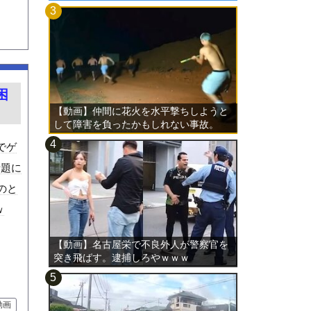
困
【動画】仲間に花火を水平撃ちしようと
して障害を負ったかもしれない事故。
でゲ
話題に
のと
ｗ
【動画】名古屋栄で不良外人が警察官を
突き飛ばす。逮捕しろやｗｗｗ
動画