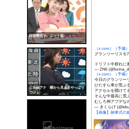
【衝撃】Z新入社員、
【衝撃】巨人・井上温
【動画】デブの喧嘩 
ジャンポケ斉藤「同意
【画像】小倉ゆうか(2
阿部華也子 ニット姿
【画像】顔もいい爆乳現
（x.com）
（予備
赤ちゃんがハンモック
グランツーリスモ
ピューリッツァー賞学
ドリフト中群れに
全く泳げない人がウォ
— ZN6 (@furina_
（x.com）
（予備
【動画】サーフィンで
今日のグランツー
【黒歴史】こういう昔
ひたすら車が荒ぶ
三谷紬アナ 横から見るとやっぱり
アクセルを開けて
韓国人「安貞桓が韓国
でけぇ
そんな中最高に荒
ケンタッキーとか言う
むしろ神アプデな
— きくらげ (@kiku
【画像】このAVが性
【画像】納車式の
【悲報】味噌ラーメン
【中国】男の子が爆竹