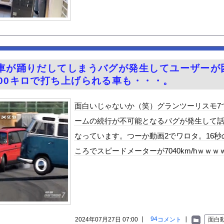
新しい洗濯機買って1発目に回したらコレw」←こwれwはw w ...
」俺「おうｗ」→豚山
東名でキャンピングカーが中央分離帯に衝突し横転
ャハハハハ(品のない笑い方)」ワイ「うるせぇな…どうせFランだろ...
とけ」という風潮、広まりつつある・・・
然車が踊りだしてしまうバグが発生してユーザーが
ーブ！！
000キロで打ち上げられる車も・・・。
険に加入しない層の考え方「金無きゃ払わなくてすむので入り損」
55億円騙し取られた…」 ワイ「はえーかわいそう…会社滅茶苦茶や...
面白いじゃないか（笑）グランツーリスモ7
r、無給油で1980km走行しギネス記録を達成！！→スタート...
ームの続行が不可能となるバグが発生して
0％OFFキャンペーン第4弾が始まったぞー！
なっています。つーか動画2でワロタ。16秒
る異世界生活』60話感想 氷上のバトル！レグルスの権能とは！
ころでスピードメーターが7040km/hｗｗｗ
んや
ビスかと思ったら野生の炊飯器で草 ほか
で拡散してるおっぱいポロリ動画、何故か叩かれる・・・
」ランキング、ついに発表される
がアジア人にケンカを売った結果ｗｗｗ」 ほか
94
2024年07月27日 07:00 ┃
コメント
┃
面白