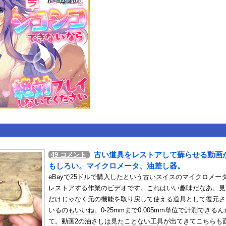
いうＡＶ女優ｗｗｗｗｗｗｗｗｗｗw
ックのり入れたけど出てこないの！！
行中の車からリアガラスが飛んでくる事故(ﾟoﾟ)
or 相互RSS
g
が管理しています。 RSS設定 更新順130件まで。それ以降の古いも
古い道具をレストアして蘇らせる動画
49
コメント
もしろい。マイクロメータ、油差し器。
eBayで25ドルで購入したという古いスイスのマイクロメー
レストアする作業のビデオです。これはいい趣味だなあ。見
だけじゃなく元の機能を取り戻して使える道具として復元さ
いるのもいいね。0-25mmまで0.005mm単位で計測できるん
て。動画2の油さしは見たことない工具が出てきてこちらも