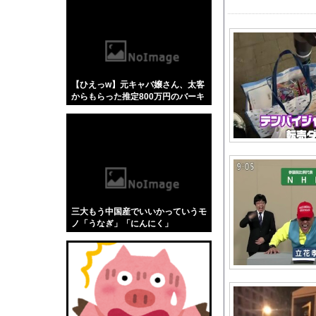
【悲報】「蕎麦」とか
【4/4】嫁が浮気を
高市首相の熊本視察動
【議論】ゆうこりんって
【ひえっw】元キャバ嬢さん、太客
アジア杯までの半年間
からもらった推定800万円のバーキ
外国人「2026年バロ
ンを官邸に出した結果絶句する事態
になってしまうw w w w w w w w
注文住宅を建てたんだ
【衝撃動画】自転車乗
KEIZ守山店「近日動
エンカーナシオン(De) 25
【正論】ナイナイ岡村
三大もう中国産でいいかっていうモ
井上清華アナ 「朗読
ノ「うなぎ」「にんにく」
パチ●コ配信者さん、
綾瀬はるかの丸出し上
【あんこ】ディエゴ・
任天堂「今期中にSwi