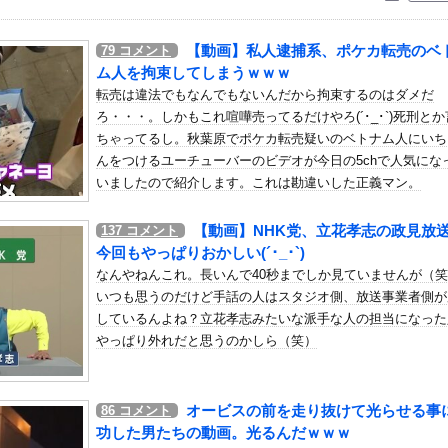
いう自炊最強のメシｗｗｗｗｗｗｗｗ
している。私の知らないスマホで連絡を取り合い、日中会ったりしてい...
【動画】私人逮捕系、ポケカ転売のベ
79
コメント
画にケチを付けたタレント、「正体バレバレよな」と黒電話の呼び方で...
ム人を拘束してしまうｗｗｗ
･･･
転売は違法でもなんでもないんだから拘束するのはダメだ
ろ・・・。しかもこれ喧嘩売ってるだけやろ(´･_･`)死刑と
森保監督にやらせるのはまじでなんで？
ちゃってるし。秋葉原でポケカ転売疑いのベトナム人にいち
ンドールは誰が受賞すべき?」エンバペ、今季無冠でも初受賞か!?...
んをつけるユーチューバーのビデオが今日の5chで人気にな
けど、２年近く待たされた挙げ句、追加費用1400万請求された。流...
いましたので紹介します。これは勘違いした正義マン。
り、とんでもない事故を起こしてしまう…怖すぎる…
【動画】NHK党、立花孝志の政見放
137
コメント
きます！8月7日に重大告知！」→「8月7日は店休日とさせて頂き...
今回もやっぱりおかしい(´･_･`)
試合 .304(102-31) 6本 26打点 出塁率...
なんやねんこれ。長いんで40秒までしか見ていませんが（
に世の夫たちが『大共感』してしまうｗｗｗｗｗｗｗｗ
いつも思うのだけど手話の人はスタジオ側、放送事業者側が
劇」ヴィジュアル撮影！！【GIF動画あり】
しているんよね？立花孝志みたいな派手な人の担当になった
やっぱり外れだと思うのかしら（笑）
ミスでSEEDをパンクさせてしまう…
半身ヤバすぎだってwwwwwww
ブランドーがグランドオーダーを終わらせるようです【FGO二部】 ...
オービスの前を走り抜けて光らせる事
86
コメント
tch2ソフトを6000万本売る（現在946万本達成）」
功した男たちの動画。光るんだｗｗｗ