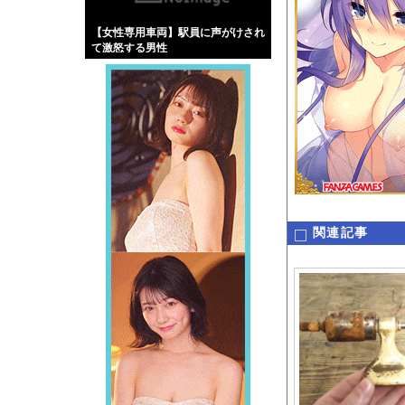
【画像】伊藤舞雪とか
【女性専用車両】駅員に声がけされ
【緊急】肛門にスティ
て激怒する男性
お知らせ
wwwwwwwwwwwww
【動画】高速道路を走
Powered by livedo
1000m
このページは
示されません。
関連記事