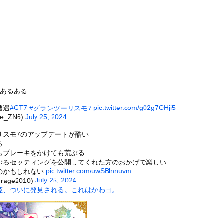
意地でも9月の社員旅行の計画をやらない・・・・・
大さん、マジでとんでもない事態にwww
ガチでヤバい……
があったんです。本当です。信じて下さい」 ←何でこの主張が通らな...
7)さん、7年ぶり『FRIDAY』表紙で神ボディ大解放
役女子大生、水着グラビアの破壊力がヤバイwwwwwwwww七海...
）
で寝ていた。淡々と静かに作業中 → 無心な労働者の顔はこちらです...
7あるある
者が警告する「2050年、文明崩壊」のシナリオとは？核戦争でも疫...
#GT7
pic.twitter.com/g02g7OHji5
遭遇
#グランツーリスモ7
ータースライダーをやるとこうなる
de_ZN6)
July 25, 2024
）
チューブライディング、チューブの中からの映像が凄い
リスモ7のアップデートが酷い
の大学ヤリサーの流出エロ動画（顔出し）が一番抜ける
る
もブレーキをかけても荒ぶる
代表に激怒！『惨憺たる結果、徹底的な刷新が必要だ』と監督や協会を...
ぶるセッティングを公開してくれた方のおかげで楽しい
唐揚げ屋ｗｗｗｗｗ
pic.twitter.com/uwSBlnnuvm
のかもしれない
July 25, 2024
rage2010)
癖ブッ刺さりで精子ドクドク作られるわｗｗｗｗ
姫、ついに発見される。これはかわヨ。
で行列、出来ない
に点火 マンホールが爆発しふた吹き飛ぶ