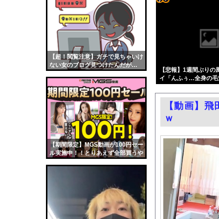
韓国サッカー協会、Ｗ
コテ
瀬戸環奈さんのガラス押
リン
【速報】ホロライブのV
- 固
【ニュース】 韓国が
定リ
【超！閲覧注意】ガチで見ちゃいけ
【総務省人事】エース
ない女のブログ見つけたんだが…
ンク
【悲報】1週間ぶりの
似鳥沙也加、ヌード写
（画像あり）
イ「んふぅ…全身の毛
自動
【大阪】マスコミ「警察
るぅ…」←これw w w w
更新
職場の人妻と不倫をし
【動画】飛
ツー
エロ漫画『この気持ちの
ｗ
ル
【朗報】Amazon
実証実験都市「ウーブ
【期間限定】MGS動画が100円セー
ル実施中！！とりあえず全部買うや
QRコード決済やタブ
ろｗｗｗｗｗ
中国「台風接近！」台
韓国国会、サッカー前
日本旅行キャンセルす
うちのネコが目の前に