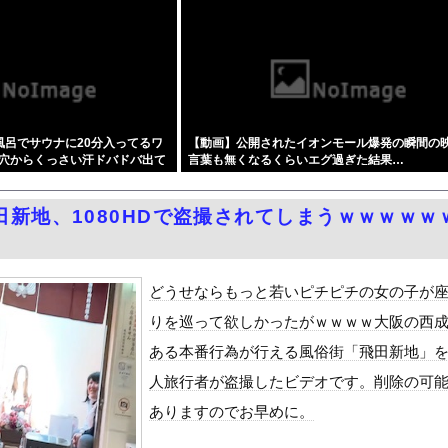
杯アジア予選で外国人審判員に性的接待か…韓国放送局が独占報道
し付けおっぱいがメチャシコ part2
tuber、劇場版メイドインアビスの主題歌決定wwwwwwww...
熊本被災地に水を支援 ⇒ トイレの水にｗｗｗｗｗｗｗ
級の財務官僚・一松旬氏が“異例転出”へ 官邸幹部「協力的でなかっ...
風呂でサウナに20分入ってるワ
【動画】公開されたイオンモール爆発の瞬間の
真集がエロい！乳首おっぱい露出ショット、最高！
穴からくっさい汗ドバドバ出て
言葉も無くなるくらいエグ過ぎた結果…
官が発砲し“刃物男”死亡！」 → ネットで拡散された現場の無修...
 w w w
て、ついに、、、
田新地、1080HDで盗撮されてしまうｗｗｗｗｗ
名前を教えて』をrawやhitomiを使わずに無料で読む方法│...
、汗が飛び散る灼熱の「マンガ毎週末セール（50%還元）」を開催！
ン・シティ」が一般の居住希望者の募集開始 すでにトヨタ関係者が居...
どうせならもっと若いピチピチの女の子が
レットなどを使いこなせない人も居るという話・・・
りを巡って欲しかったがｗｗｗｗ大阪の西
風13号「三峡直撃予測」中国「上流大洪水！（三峡上流」中国都市「...
ある本番行為が行える風俗街「飛田新地」
代表監督を追及「なぜ負けたのか」
人旅行者が盗撮したビデオです。削除の可
べきか…1万年ぶり史上最大級の火山の兆し＝韓国の反応
ありますのでお早めに。
いた。私が上に物を投げるフリをする → 猫はこうなります…