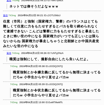
返信
743mg
2024年04月12日 04:13
ID:YwNTIyMDc
ネットでは偉そうだよなｗｗｗ
返信
743mg
2024年04月12日 00:21
ID:c2OTU3MzU
任意（市民）と強制（国家権力、警察）のバランスはとても
難しくて任意に力をもたせすぎるとバカを取り締められなく
て逮捕できない
こんどは警察に力をもたせすぎると暴走した
ときに怖い世の中になる
国家権力がいつでも正しいとは限ら
ないからね
国家権力が暴走しちゃうと北朝鮮とか中国共産党
みたいな世の中になる
返信
743mg
2024年04月12日 00:26
ID:YzNTg5NzA
職質は強制にして、撮影自由にしたら良いんだよ。
743mg
2024年04月12日 05:38
ID:c0ODQ2NTQ
職質強制とか令嬢主義に反してるから無理に決まってる
だろw
小学生からやり直せよバカw
743mg
2024年04月12日 05:39
ID:c0ODQ2NTQ
職質強制とか令状主義に反してるから無理に決まってる
だろw
小学生からやり直せよバカw
743mg
2024年04月12日 13:00
ID:EwMTMwMTc