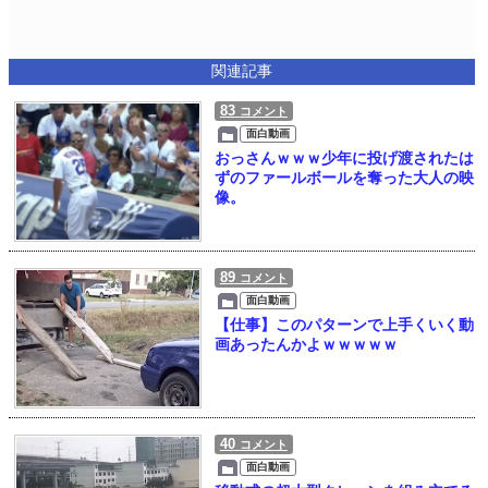
関連記事
83
コメント
面白動画
おっさんｗｗｗ少年に投げ渡されたは
ずのファールボールを奪った大人の映
像。
89
コメント
面白動画
【仕事】このパターンで上手くいく動
画あったんかよｗｗｗｗｗ
40
コメント
面白動画