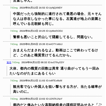
言葉じゃん。
743mg
2024年04月12日 16:52
ID:UyNjQ4MDY
中国だったら強制的に連行されて最悪の場合、元々そん
な人は存在しなかった事になる。左翼達が地上の楽園と
呼んでいる北朝鮮も同じ。
743mg
2024年04月13日 10:25
ID:UyMzk5ODU
警察も悪いこと沢山して隠蔽してるし、問題ない。
743mg
2025年01月05日 15:35
ID:k4OTYxMzU
おまえらだまされるなよ。動画はここで終わってるけ
ど、このあと職質受けてるんだから。
返信
743mg
2024年04月12日 08:32
ID:kxOTAyODY
大体、都内の職質の回数は異常
通り曲がってもう一回み
たいなのがたまにあるくらい
743mg
2024年04月12日 11:02
ID:IxMTExMzM
観光客でない外国人を狙い撃ちする方が、当たる確率が
高いのに。
743mg
2024年04月12日 13:02
ID:U2NTA1NzY
都内だと俺みたいな高額納税者の課税証明みせると「ご