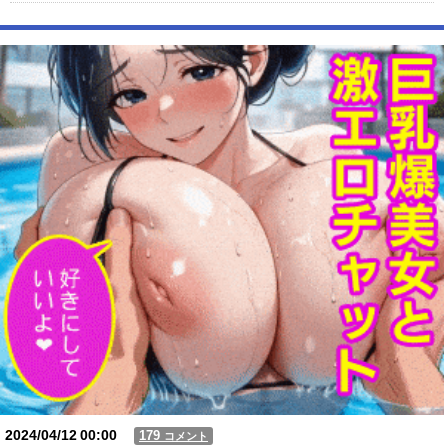
【朗報】X女子「ガチでこういう彼氏欲しくて息できん」 2000万バズ
【動画】USJの禁止エリアに子どもたちが続々乱入 → スタッフが注意し
ても止まらない事態に
Powered by livedoor 相互RSS
2024/04/12
00:00
179
コメント