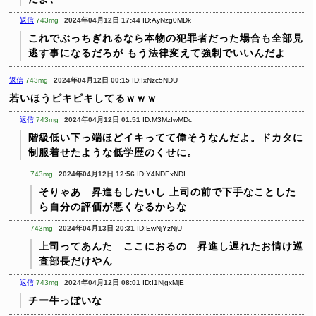
返信
743mg
2024年04月12日 17:44
ID:AyNzg0MDk
これでぶっちぎれるなら本物の犯罪者だった場合も全部見
逃す事になるだろが
もう法律変えて強制でいいんだよ
返信
743mg
2024年04月12日 00:15
ID:IxNzc5NDU
若いほうピキピキしてるｗｗｗ
返信
743mg
2024年04月12日 01:51
ID:M3MzIwMDc
階級低い下っ端ほどイキってて偉そうなんだよ。ドカタに
制服着せたような低学歴のくせに。
743mg
2024年04月12日 12:56
ID:Y4NDExNDI
そりゃあ 昇進もしたいし
上司の前で下手なことした
ら自分の評価が悪くなるからな
743mg
2024年04月13日 20:31
ID:EwNjYzNjU
上司ってあんた ここにおるの 昇進し遅れたお情け巡
査部長だけやん
返信
743mg
2024年04月12日 08:01
ID:I1NjgxMjE
チー牛っぽいな