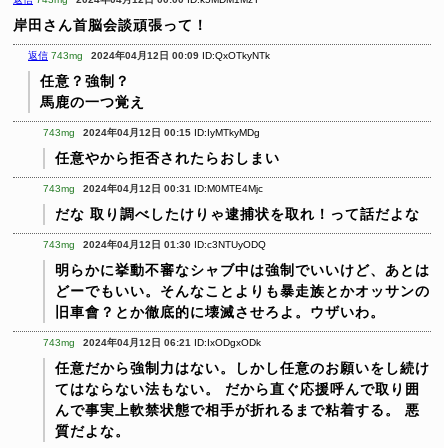
岸田さん首脳会談頑張って！
返信
743mg
2024年04月12日 00:09
ID:QxOTkyNTk
任意？強制？
馬鹿の一つ覚え
743mg
2024年04月12日 00:15
ID:IyMTkyMDg
任意やから拒否されたらおしまい
743mg
2024年04月12日 00:31
ID:M0MTE4Mjc
だな
取り調べしたけりゃ逮捕状を取れ！って話だよな
743mg
2024年04月12日 01:30
ID:c3NTUyODQ
明らかに挙動不審なシャブ中は強制でいいけど、あとは
どーでもいい。そんなことよりも暴走族とかオッサンの
旧車會？とか徹底的に壊滅させろよ。ウザいわ。
743mg
2024年04月12日 06:21
ID:IxODgxODk
任意だから強制力はない。しかし任意のお願いをし続け
てはならない法もない。
だから直ぐ応援呼んで取り囲
んで事実上軟禁状態で相手が折れるまで粘着する。
悪
質だよな。