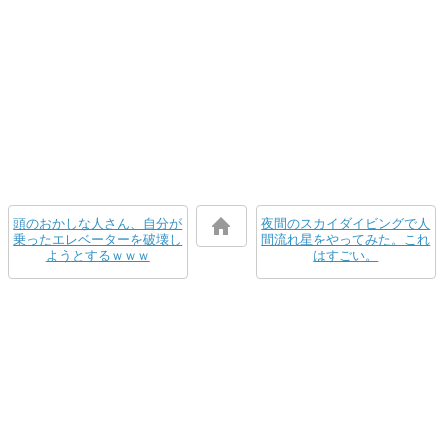
頭のおかしな人さん、自分が
夜間のスカイダイビングで人
乗ったエレベーターを破壊し
間流れ星をやってみた。これ
ようとするｗｗｗ
はすごい。