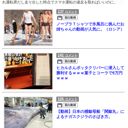
れ運転席だし走り出した時点でスマホ運転の違反を取ればいいのに。
137
コメント
面白動画
ノーブラＴシャツで氷風呂に挑んだお
姉ちゃんの動画が人気に。（ロシア）
141
コメント
面白動画
ヒカルさんボッタクリバーに潜入して
勝利するｗｗｗ菓子とコーラで9万円
ｗｗｗ
126
コメント
面白動画
【動画】日本の捕鯨母船「関鯨丸」に
よるナガスクジラのさばき方。