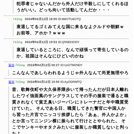
犯罪者じゃないんだから外人だけ半殺しにしてくれるほ
うがいい。どっち向いて活動してんだか・・・
743mg
2024年04月12日 18:55
ID:M4OTU4OTQ
衰退してるゴミみてえな国に来るなよクルドや朝鮮ｗ
お前等、アホか？ｗｗｗ
743mg
2024年04月12日 19:53
ID:Q5NDI3ODY
衰退しているところに、なんで頑張って寄生しているの
か、祖国はそんなにひどいのかね
返信
743mg
2024年04月12日 00:27
ID:UzOTM2NDY
こんなんであしらわれるようじゃ外人なんて尚更無理やろ
返信
743mg
2024年04月12日 10:50
ID:AyODI5MTQ
昔、歌舞伎町や大久保界隈歩いて帰ったんだが日本人離れ
したワイ強面風のサングラスしてその手の服装で通ると職
質されなくて貧乏臭いジーパンにトレーナだと年中職質受
けていた。
そんである日、職質してきた警官に中国人か
ら習った片言でニッコリ挨拶したら「あぁ、外人かよか」
とか言ってニンジン横に振られて行けととやられた。
そ
こでヤンキーやオタクみたいに服装しか職質しないと判っ
たよ、