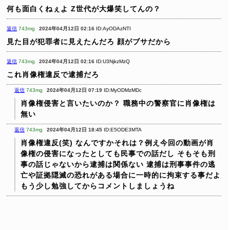
何も面白くねぇよ
Z世代が大爆笑してんの？
返信
743mg
2024年04月12日 02:16
ID:AyODAzNTI
見た目が犯罪者に見えたんだろ
顔がブサだから
返信
743mg
2024年04月12日 02:16
ID:U3NjkzMzQ
これ肖像権違反で逮捕だろ
返信
743mg
2024年04月12日 07:19
ID:MyODMzMDc
肖像権侵害と言いたいのか？
職務中の警察官に肖像権は
無い
返信
743mg
2024年04月12日 18:45
ID:E5ODE3MTA
肖像権違反(笑) なんですかそれは？例え今回の動画が肖
像権の侵害になったとしても民事での話だし そもそも刑
事の話じゃないから逮捕は関係ない 逮捕は刑事事件の逃
亡や証拠隠滅の恐れがある場合に一時的に拘束する事だよ
もう少し勉強してからコメントしましょうね