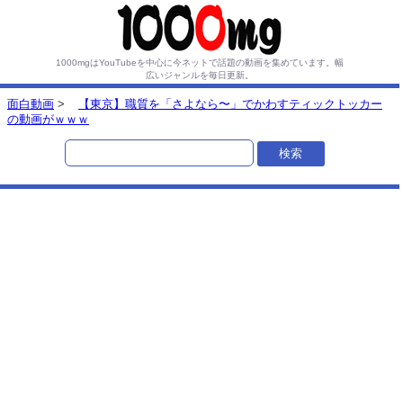
1000mgはYouTubeを中心に今ネットで話題の動画を集めています。
幅
広いジャンルを毎日更新。
面白動画
>
【東京】職質を「さよなら〜」でかわすティックトッカー
の動画がｗｗｗ