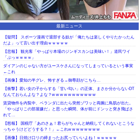
最新ニュース
【疑問】 スポーツ漫画で退部する奴が「俺たちは楽しくやりたかったん
だよ」って言い出す理由ｗｗｗｗｗ
【悲報】 観光客「やっぱり本場のジンギスカンは美味い！」道民ワイ
「ぷっｗｗｗｗ」
ダイアンのじゃない方がユースケさんになってしまっているという事実
←これ
【画像】愛知の半グレ、怖すぎる→御尊顔がこちら…
【衝撃】若い女の子からする「甘い匂い」の正体、まさか分からないDT
なんておらんよな？よな？w w w w w w w w w w w
賃貸物件を内覧中、ベランダに出たら突然ゾワッと両腕に鳥肌が出た。
「やっぱりこの部屋嫌だ」と思った瞬間、体が前にドンッと突き飛ばさ
れて…
【怒報】 国税庁「あのさぁ！君らがちゃんと納税してくれないとこうな
っちゃうけどどうする？！」←これw w w w w w w w
【画像】日焼け口リの締まったお尻っていいよね！ｗｗｗｗｗ