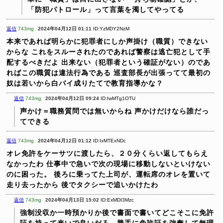
「防犯パトロール」って言葉を濁してやってる
返信
743mg
2024年04月12日 01:11
ID:YzMDY2NzM
本来であれば明らかに犯罪者にしか声掛け（職質）できない
からな
これをスルーされたのであれば警察は逃亡犯として手
配するべきだよ
出来ない（犯罪者という確証がない）のであ
ればこの職質は違法行為である
巡査部長が出張ってて最初の
奴は若いから白バイ成りたてで教育指導かな？
返信
743mg
2024年04月12日 09:24
ID:IwMTg1OTU
声かけ＝職務質問では無いからね
声かけだけなら誰だっ
てできる
返信
743mg
2024年04月12日 01:12
ID:IxMTExNDc
オレ免許をケーサツに渡したら、２０分くらい返してもらえ
なかったわ
仕事中で急いで次の現場に移動しないといけない
のに困った。
後ろに乗ってた上司が、運転席のオレを置いて
走り去ったから
後でタクシーで追いかけたわ
返信
743mg
2024年04月13日 15:02
ID:ExMDI3Mzc
強制没収か一時預かりか後で書面で書いてどこそこに免許