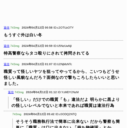
返信
743mg
2024年04月12日 00:58
ID:c2OTUzOTY
もうすぐ外は白い冬
返信
743mg
2024年04月12日 00:59
ID:U5NzUwNjI
特高警察ならタコ殴りにされて拷問されてる
返信
743mg
2024年04月12日 01:07
ID:U2NjMzNTc
職質って怪しいヤツを狙ってやってるから、こいつもどうせ
怪しい風貌なんだろ？面倒なので撃ちころしたらいいと思い
ました。
返信
743mg
2024年04月12日 01:12
ID:YzMDY2NzM
「怪しい」だけでの職質「も」違法だよ
明らかに黒より
の怪しいレベルでないと本来であれば職質は違法行為
743mg
2024年04月12日 05:42
ID:c0ODQ2NTQ
そうそう職務執行法で簡単に出来ない
だから警察も簡
単に「職質」は口に出さない
「持ち物確認」とか、