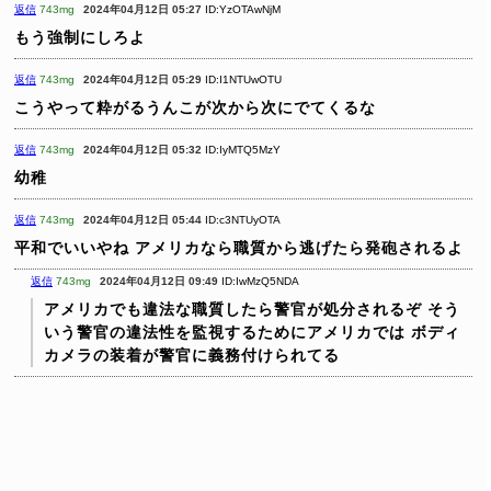
返信
743mg
2024年04月12日 05:27
ID:YzOTAwNjM
もう強制にしろよ
返信
743mg
2024年04月12日 05:29
ID:I1NTUwOTU
こうやって粋がるうんこが次から次にでてくるな
返信
743mg
2024年04月12日 05:32
ID:IyMTQ5MzY
幼稚
返信
743mg
2024年04月12日 05:44
ID:c3NTUyOTA
平和でいいやね
アメリカなら職質から逃げたら発砲されるよ
返信
743mg
2024年04月12日 09:49
ID:IwMzQ5NDA
アメリカでも違法な職質したら警官が処分されるぞ
そう
いう警官の違法性を監視するためにアメリカでは
ボディ
カメラの装着が警官に義務付けられてる