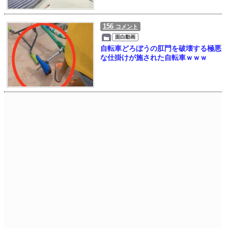
156
コメント
面白動画
自転車どろぼうの肛門を破壊する極悪
な仕掛けが施された自転車ｗｗｗ