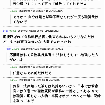
苦労様です！」って言って解放してくれるぞｗ
743mg
2024年04月14日 23:57
ID:M5NDA2NzA
そうか？
自分は割と挙動不審なんだが一度も職質受け
てないぞ
返信
743mg
2024年04月12日 00:03
ID:M3NzI0NDI
応援呼ばれて公務執行妨害で拘束されるのもアリなんだけ
ど、やっぱ東京は怖いな
大阪でよかったわ
返信
743mg
2024年04月12日 00:12
ID:IyMTkyMDg
応援呼ばれて公務執行妨害？
法律もうちょい勉強した方
がいいよ
743mg
2024年04月12日 00:33
ID:M3NzI0NDI
任意なんぞ名前だけだぞ
743mg
2024年04月14日 22:16
ID:IzMjE5MTg
お前、法律知った被りは気持ちいいか？
日本では警察
官には任意での職務質問が業務の一部としてある
今で
は職質に応じない人物・車両はボディカムと一緒に記録
を取ってるぞ