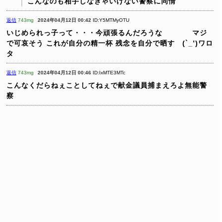
こんなのも相手しなきゃいけない警察に同情
返信
743mg
2024年04月12日 00:42
ID:Y5MTMyOTU
いじめられっ子って・・・今頑張るんだろうな マジ
で可哀そう
これが自分の精一杯
残念を自分で晒す (`_’)ワロ
タ
返信
743mg
2024年04月12日 00:46
ID:IxMTE3MTc
こんなくだらねぇことしてねぇで献金議員捕まえろよ無能警
察