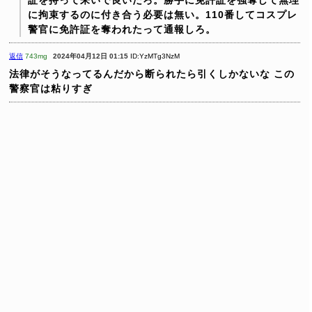
証を持って来いで良いだろ。勝手に免許証を強奪して無理
に拘束するのに付き合う必要は無い。110番してコスプレ
警官に免許証を奪われたって通報しろ。
返信
743mg
2024年04月12日 01:15
ID:YzMTg3NzM
法律がそうなってるんだから断られたら引くしかないな
この
警察官は粘りすぎ