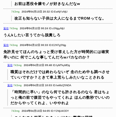
お前は悪役令嬢モノが好きなんだなw
743mg
2024年04月13日 20:32
ID:EwNjYzNjU
改正も知らない子供は大人になるまでROMってな。
返信
743mg
2024年04月12日 00:24
ID:c0NjgyNjU
うんkしたい言うてから脱糞しろ
返信
743mg
2024年04月12日 00:33
ID:E2NTg5Njg
免許見せてほんのちょっと受け答えした方が時間的には確実
早いのに
何でこんな事してんだろwバカなのか？
返信
743mg
2024年04月12日 09:48
ID:IyMTkyMDg
職質はそれだけでは終わらないぞ
念のため中も調べさせ
ていいですか？ときて車上荒らしみたいなことされる
返信
743mg
2024年04月12日 10:03
ID:IwMzQ5NDA
「時間的に早い」のなら何でも許されるのなら
君はちょ
っと俺の前で腹芸でもやってくれよ
ほんの数秒でいいの
だからやってくれよ、いややれよ
743mg
2024年04月13日 04:05
ID:Y2NjU4ODY