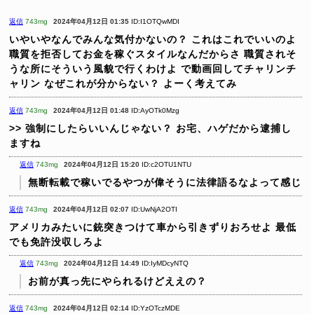
返信
743mg
2024年04月12日 01:35
ID:I1OTQwMDI
いやいやなんでみんな気付かないの？
これはこれでいいのよ
職質を拒否してお金を稼ぐスタイルなんだからさ
職質されそ
うな所にそういう風貌で行くわけよ
で動画回してチャリンチ
ャリン
なぜこれが分からない？
よーく考えてみ
返信
743mg
2024年04月12日 01:48
ID:AyOTk0Mzg
>> 強制にしたらいいんじゃない？
お宅、ハゲだから逮捕し
ますね
返信
743mg
2024年04月12日 15:20
ID:c2OTU1NTU
無断転載で稼いでるやつが偉そうに法律語るなよって感じ
返信
743mg
2024年04月12日 02:07
ID:UwNjA2OTI
アメリカみたいに銃突きつけて車から引きずりおろせよ
最低
でも免許没収しろよ
返信
743mg
2024年04月12日 14:49
ID:IyMDcyNTQ
お前が真っ先にやられるけどええの？
返信
743mg
2024年04月12日 02:14
ID:YzOTczMDE