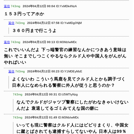
返信
743mg
2024年04月12日 00:04
ID:YxMDk4NzA
１５３円ってアホか
返信
743mg
2024年04月12日 07:58
ID:YwMDg0NjM
３６０円まで行こうよ
返信
743mg
2024年04月12日 00:13
ID:M3MzIwMDc
これでいいんだよ
下っ端警官の練習なんかにつきあう意味は
無い
そこまでしつこくやるならクルド人や中国人をがんがん
やればいい
返信
743mg
2024年04月12日 00:23
ID:Y1MDEyMzE
よくないわ
こういう馬鹿を見てクルド人とかも調子づく
日本人になめられる警察に外人が従うと思うのか？
743mg
2024年04月12日 00:31
ID:U5MTIyNzg
なんでクルドがジャツプ警察にしたがわなきゃいけない
んだよ
衰退してるゴミみてえな国の癖に
743mg
2024年04月12日 01:49
ID:M3MzIwMDc
いっても現に警察はクルド人にはビビりまくり、中国女
に蹴とばされても逮捕すらしてないやん
日本人は99％