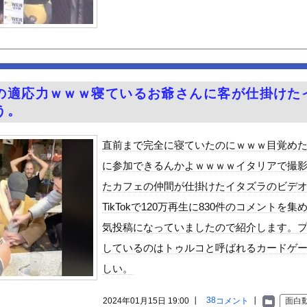
年を精通させにかかりすぎだろwww
べた医師、全身麻痺へ…「死んだほうが良かったと思っていた」
キムタクを模写した」ﾊﾟｼｬｯｗｗｗｗｗｗｗｗｗ
やが、始めるまでのロードマップ教えてくれ
「20歳でアルファード一括で買えちゃう私って素敵」→画像にアレが...
の適応力ｗｗｗ寝ているお爺さんに客が仕掛けた
ちてパンツが透けてしまうハプニング！！【GIF動画あり】
う。
荷してるんやけど「こういうの欲しい」とかある？
ードや濡れ場おっぱいがエロ過ぎる！人生最後のラスト写真集、最高！...
直前まで完全に寝ていたのにｗｗｗ目覚め
を巻いて焼いただけの料理、なぜかグロいｗｗｗｗｗ
に参加できるんかよｗｗｗｗイタリアで撮
的に行っては「こんなもんか…」ってなるラーメン屋wwwwwww
たカフェの仲間が仕掛けたイタズラのビデ
テルでお馴染みのホテルミラコスタさん 値上げして改悪していたこと...
TikTokで120万再生に830件のコメントを集
至近距離でイチャイチャできる新作イメビが出たぞ！
気投稿になっていましたので紹介します。
ん』6話感想 モブ令嬢に絡まれるアンナ！
しているのはトゥルコと呼ばれるカードゲ
ビスかと思ったら野生の炊飯器で草 ほか
しい。
」ランキング、ついに発表される
がアジア人にケンカを売った結果ｗｗｗ」 ほか
38
2024年01月15日 19:00 ┃
コメント
┃
面白