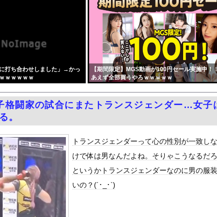
の日本EEZ内で調査か、ワイヤのようなもの海中に投入…外務省が抗...
介入は一時しのぎに過ぎない。私なら円を強くすることが出来る」
』をrawやhitomiを使わずに無料で読む方法│歯車
PTSDになる子供が増加。記憶の継承が危ぶまれる事態に
キャバ嬢 → ｗｗｗｗｗｗｗｗｗｗｗｗｗｗｗｗｗｗ
に打ち合わせしました」→かっ
【期間限定】MGS動画が100円セール実施中！
によりドアが勝手に開いてしまう件
ｗｗｗｗｗｗ
あえず全部買うやろｗｗｗｗｗ
ードや濡れ場おっぱいがエロ過ぎる！人生最後のラスト写真集、最高！...
周りに助けを乞う父親と、スマホを向けてインプレ稼ぎの見物人
子格闘家の試合にまたトランスジェンダー…女子
ピニンファリーナ、日本の鉄道初デザイン。南海電鉄が新たな空港特急...
なる。
学部JD1年のフェラシーンがコチラ
国で認めてるもの 「キムチ」あと3つは？
トランスジェンダーって心の性別が一致し
ダム「9門開放！（全力放流」中国都市「三峡沿線の道路水没」中国政...
けで体は男なんだよね。そりゃこうなるだ
て、ついに、、、
というかトランスジェンダーなのに男の服
代表監督を追及「なぜ負けたのか」
いの？(´･_･`)
べきか…1万年ぶり史上最大級の火山の兆し＝韓国の反応
いた。私が上に物を投げるフリをする → 猫はこうなります…