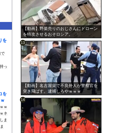
【動画】野菜売りのおじさんにドローン
を特攻させるおそロシア。
りを
線で
のは表
持っ
【動画】名古屋栄で不良外人が警察官を
突き飛ばす。逮捕しろやｗｗｗ
コを
ｗｗ
ｗｗ
ｗネ
しま
しま