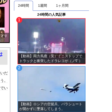
24時間
1週間
1ヶ月間
24時間の人気記事
！とり
は
【動画】両方馬鹿（笑）ミニストップで
トラックと衝突したドラレコが（ノ∇`）
ないだ
ろう。
装でい
【動画】ロシアの空挺兵、パラシュート
が開かずに墜落してしまう。