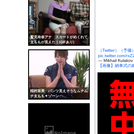
33歳の童顔ロリっ子グ
【朗報】メンヘラ女の
『ヒツジのいらない枕
【驚愕】会社=人生だ
幽霊、体外離脱、既視感
鷲見玲奈アナ スカートがめくれて
太ももが見えた！(GIFあり)
【衝撃】マチアプで会
（Twitter）
（予備
【画像】温泉美女さん
pic.twitter.com/rx
— Mikhail Kulakov
かわいい彼女のために
【画像】納車式の
【動画】ヒョウ2頭が
道路脇で男性が缶切断
【黒歴史】こういう昔
稲村亜美 パンツ見えそうなムチム
韓国人「安貞桓が韓国
チ太もも▼ゾーン
ケンタッキーとか言う
【画像】このAVが性
【悲報】味噌ラーメン
【中国】男の子が爆竹