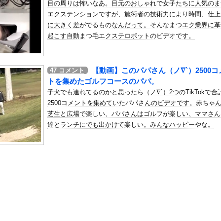
目の周りは怖いなあ。目元のおしゃれで女子たちに人気のま
謗中傷を受けて突然泣き出すwwwwwwwwwwwwwwwww
エクステンションですが、施術者の技術力により時間、仕上
の机がこの女の子の椅子にされてたらｗｗｗ
に大きく差がでるものなんだって。そんなまつエク業界に革
、可愛すぎる
起こす自動まつ毛エクステロボットのビデオです。
屈みで完全に見えてる動画が拡散されてしまう…
いう地雷系の女子高生って好きじゃないの？
【動画】このパパさん（ノ∇`）2500コ
47
コメント
ナンバーワンだ」 熊本地震直後の日本の対応のスピードに世界が衝撃
トを集めたゴルフコースのパパ。
にチン凸したアジア人短小男
、爆笑されてしまうｗｗｗ
子犬でも連れてるのかと思ったら（ノ∇`）2つのTikTokで合
た嫁。まさかと思い長男のDNA鑑定をするがいいな？と問うと、元嫁...
2500コメントを集めていたパパさんのビデオです。赤ちゃ
芝生と広場で楽しい、パパさんはゴルフが楽しい、ママさん
ロシア軍兵士のHIV感染が2000％急増…ウクライナメディア！
達とランチにでも出かけて楽しい。みんなハッピーやな。
のSNS更新が1週間途絶え、様々な憶測が飛び交う。1週間ぶりの投...
管理フォーーーーム！！！」
の金庫触らないでよ！」キチママ『そこに金庫があったから、開けてみ...
45歳「年齢イジリはほどほどにね」ｗｗｗｗｗｗｗｗｗｗ
藤さん、壊れる
Nの鬼茶、怒りの半額セール怪開始ｗｗｗｗｗｗｗｗｗｗｗｗｗｗ
吹いた画像を貼っていくスレｗｗｗｗ