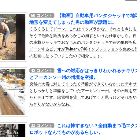
いう自炊最強のメシｗｗｗｗｗｗｗｗ
している。私の知らないスマホで連絡を取り合い、日中会ったりしてい...
【動画】自動車用パンタジャッキで地
68
コメント
ン 先発:高橋光成（2026.8.7）
地形を変えてしまった男の動画が話題に。
元ジャンポケ斉藤慎二被告に懲役７年求刑でほぼ実刑確実？弁護側の主...
くるくるしてドーン。これはイタズラかな。それとも今にも
そうで危険な箇所をあらかじめ崩すというお仕事かしら。自
座っていたら、彼氏の同僚にいきなり頭からビールをかけられて、ビー...
の車載ジャッキでおなじみのパンタジャッキで崖の亀裂を広
ちてパンツが透けてしまうハプニング！！【GIF動画あり】
ドーンするビデオがTwitterで740インプレッションを集める
たら興味あるの？
の動画になっていましたので紹介します。
寝る間も惜しんでレスバ祭りｗｗｗｗｗｗｗｗｗｗｗｗｗｗｗｗｗｗｗ...
雪への対応がはっきりわかれるテキサ
42
コメント
塁ミス他
とアーカンソー州の州境を空撮。
のスクーターに猛スピードで突っ込む事故。
突然の大雪に対してまったく準備ができていなかったテキサ
）ミニストップでトラックと衝突したドラレコが（ノ∇`）
としっかりと準備をしていたアーカンソー州。その州境を空
、濡れタオルでお尻の形が透けてしまう
たビデオです。除雪機を貸してあげて！と思うけどそれをや
らきりがないからなあ。
たな。岐阜の川で外国人が溺れてしまう事故。
久保優太、『電撃発表』キタァアアアアアーーーーーー！！
遅すぎる、たまにピッチャーが打ったからって何が面白いんだよ」
これは怖すぎない？全自動まつ毛エク
33
コメント
くらすずめ】
ロボットなんてものがあるらしい。