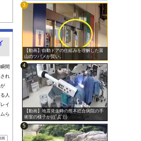
イ
【動画】自動ドアの仕組みを理解した富
山のツバメが賢い。
た瞬間
影され
オが
める人
プレイ
【動画】地震発生時の熊本総合病院の手
ームら
術室の様子が(((ﾟДﾟ)))
動画