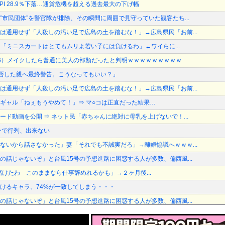
SPI 28.9％下落…通貨危機を超える過去最大の下げ幅
”市民団体”を警官隊が排除、その瞬間に周囲で見守っていた観客たち...
は通用せず「人殺しの汚い足で広島の土を踏むな！」→広島県民「お前...
) 「ミニスカートはとてもムリよ若い子には負けるわ」←ワイらに...
6）メイクしたら普通に美人の部類だったと判明ｗｗｗｗｗｗｗｗｗ
加拒否した親へ最終警告。こうなってもいい？」
は通用せず「人殺しの汚い足で広島の土を踏むな！」→広島県民「お前...
ギャル「ねぇもうやめて！」⇒ マ○コは正直だった結果…
ード動画を公開 ⇒ ネット民「赤ちゃんに絶対に母乳を上げないで！...
ンで行列、出来ない
ないから話さなかった」妻「それでも不誠実だろ」→離婚協議へｗｗｗ...
の話じゃないぞ」と台風15号の予想進路に困惑する人が多数、偏西風...
儲けたわ このままなら仕事辞めれるかも」→２ヶ月後...
けるキャラ、74%が一致してしまう・・・
の話じゃないぞ」と台風15号の予想進路に困惑する人が多数、偏西風...
の寄付していた。知人「誰にも知られなくてもいい、と公表してない」