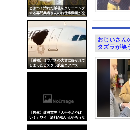
この漫画の表紙、青少
どぎつく汚れた絨毯をクリーニング
【九州名物】鶏刺し食
する専門業者さんのお仕事動画が空
前の大ヒット。
【画像】つるの剛士「
ガチの釣り初心者なん
女性インフルエンサー
おじいさん
友廣南実アナ 海に落
タズラが笑
道の駅に野菜や果物出
井上晴美、乳首ヘアヌ
【乗物】ミツバチの大群に好かれて
しまったビスタラ航空エアバス
【画像】ネギに豚バラ
A320
天下一品とかいう定期
【ディズニー】高級ホ
グラドル後藤まつりと
『悪役令嬢転生おじさ
【Xの車窓から】オー
【愕然】建設業界「人手不足やば
【衝撃】「かわいい虫
い！」ワイ「給料が低いんやろうな
ぁ」→調べた結果w w w w w w w
「アメリカのヤンキー