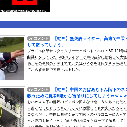
いうＡＶ女優ｗｗｗｗｗｗｗｗｗｗw
ックのり入れたけど出てこないの！！
2で釣りの自撮りをしようとした男の悲劇（ノ∇`）
【動画】無免許ライダー、高速で曲乗
57
コメント
して散ってしまう。
ブラジル南部サンタカタリーナ州ポルト・ベロのBR-101号
or 相互RSS
曲乗りをしていた19歳のライダーが車の後部に衝突して大怪
g
が管理しています。 RSS設定 更新順130件まで。それ以降の古いも
我。その事故のビデオです。男はバイクを運転できる免許を
ておらず病院で逮捕されました。
【動画】中国のおばあちゃん階下のネ
76
コメント
救うために孫を5階から宙吊りにしてしまうｗｗｗ
おいｗｗｗ下の部屋のピンポン押すなり他に方法あっただろ
ｗ留守だったとしても少しくらい放置しても大丈夫だろｗｗ
コなんだし。中国四川省南充市で階下のバルコニーに入って
った愛猫を救うために7歳の孫を5階からロープで吊るして
った祖母に批判が集まっているようです。そのビデオ。