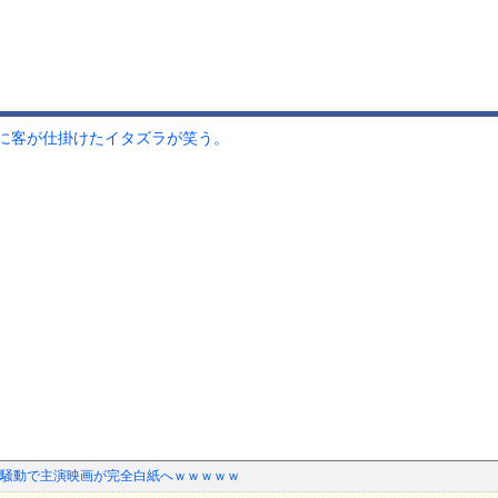
に客が仕掛けたイタズラが笑う。
騒動で主演映画が完全白紙へｗｗｗｗｗ