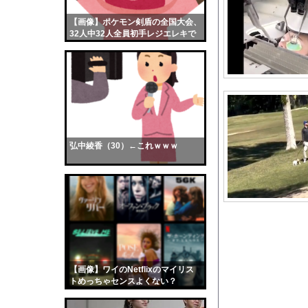
ショートスリーパー、誹
【画像】ポケモン剣盾の全国大会、
【画像】おまえらくん
32人中32人全員初手レジエレキで
【画像】この女優さん
完全にワンパターンｗｗｗ
【朗報】齋藤飛鳥、前
【画像】おまえらこう
海外「日本よ、お前が
勇気を出して白人美女
10年もの間浮気して
弘中綾香（30）←これｗｗｗ
ウクライナ侵攻以降、
【配信者】「金バエ」
【画像】女の子「危機
私「ちょっと、人の家
【朗報】飯田圭織さん
【悲報】ジャンポケ斎
【画像】ワイのNetflixのマイリス
【朗報】HIKAKI
トめっちゃセンスよくない？
wwwwwww
【腹筋崩壊】見た瞬間