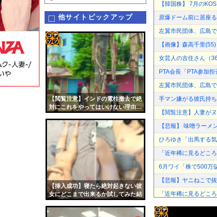
【韓国株】 7月のKO
他サイトピックアップ
原爆ドーム前に居座る
左翼市民団体、広島で
【画像】森高千里(55
コテ
女芸人の吉住さん（3
リン
PTA会長「PTA参
- 固
左翼市民団体、広島で
定リ
【閲覧注意】インドの電柱撤去で絶
手マン嫌がる彼氏持ち
ンク
対にこれをやってはいけない理由…
【閲覧注意】人妻がヌ
（動画あり）
自動
【悲報】 味噌ラーメ
更新
ひろゆき「出馬する気
ツー
「近年稀に見るどころ
ル
6月ワイ「株で500万
【悲報】ヤニねこで抜
【挿入成功】寝たら絶対起きない彼
「近年稀に見るどころ
女にどこまで出来るか試してみた結
果ｗｗｗｗ
中居正広、熊本に多額