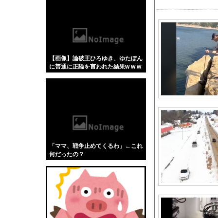
【悲報】「蕎麦」とか
【4/4】嫁が浮気を
【試合実況】 西武スタメ
「被告はモンスター」
【画像】論破王ひろゆき、ゆたぼん
浜辺でビーチチェアに
に普通に正論を言われた結果w w w
友廣南実アナ 海に落
w w w w w
クラウドってなんだっ
【悲報】堀大輔さん、
【悲報】最近の大谷走
【動画】走り屋が先行
【動画】両方馬鹿（笑
「ママ、戦争止めてくるわ」←これ
【画像】温泉美女さん
何だったの？
【動画】よく助けられ
【驚愕】元K1王者の
AHRA「DH導入が
ストロングビデ1【ふ