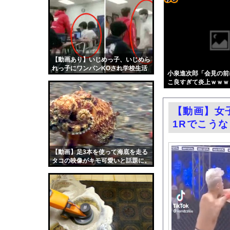
韓国調査船が竹島周辺
コテ
岸田文雄「日米の為替
リン
エロ漫画『八尺耽溺奇談
- 固
【画像】原爆資料館で
定リ
【動画あり】いじめっ子、いじめら
【動画】東大生ｖｓ 
れっ子にワンパンKOされ学校生活
ンク
小泉進次郎「会見の前
中国製自動車、不具合
が終わるｗｗｗ
こ良すぎて炎上ｗｗｗ
自動
井上晴美、乳首ヘアヌ
更新
中国人の子供が溺れ、
【動画】女
ツー
フェラーリを手がけた
1Rでこう
ル
今日撮れたK大学文〇
お前らがメイドイン韓
【動画】足3本を使って海底を走る
タコの映像がキモ可愛いと話題に。
中国「大洪水！」三峡
職場の人妻と不倫をし
韓国国会、サッカー前
日本旅行キャンセルす
うちのネコが目の前に