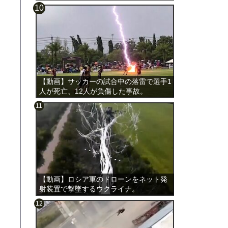
載。
【動画】サッカーの試合中の落雷で選手1
人が死亡、12人が負傷した事故。
【動画】ロシア軍のドローンをネット発
射装置で撃墜するウクライナ。