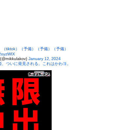
ラドル、ドスケベDVDで限界ギリギリ露出wwwwww辰巳シーナ...
子、可愛すぎると話題にｗｗｗｗｗｗｗｗｗｗｗ
』←持ってるやつちょっとこい
った日本人、定年後に何者でもなくなるwww
…… 5000人調査で判明″不思議な体験”の約半数は「心地よか...
う約束してた相手に『この返信』送ったらブロックされた結果ｗｗｗｗ...
）
（tiktok）
（予備）
（予備）
（予備）
、濡れタオルでお尻の形が透けてしまう
Z2oyzWIX
 (@mikkulakov)
January 12, 2024
美味しい料理を用意した。部屋まで持って行く → この仕打ちです…
姫、ついに発見される。これはかわヨ。
木に登って激しい戦い
していたドラム缶が爆発
の大学ヤリサーの流出エロ動画（顔出し）が一番抜ける
代表に激怒！『惨憺たる結果、徹底的な刷新が必要だ』と監督や協会を...
唐揚げ屋ｗｗｗｗｗ
癖ブッ刺さりで精子ドクドク作られるわｗｗｗｗ
で行列、出来ない
に点火 マンホールが爆発しふた吹き飛ぶ