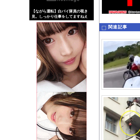
【画像】伊藤舞雪とか
【ながら運転】白バイ隊員の覗き
【緊急】肛門にスティ
見。しっかり仕事をしてますねえ
お知らせ
関連記事
【動画】DJI Neo
Powered by livedo
1000m
このページは
示されません。