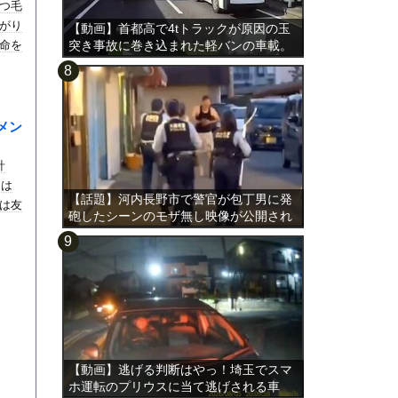
つ毛
がり
【動画】首都高で4tトラックが原因の玉
命を
突き事故に巻き込まれた軽バンの車載。
メン
計
んは
【話題】河内長野市で警官が包丁男に発
は友
砲したシーンのモザ無し映像が公開され
る。
【動画】逃げる判断はやっ！埼玉でスマ
ホ運転のプリウスに当て逃げされる車