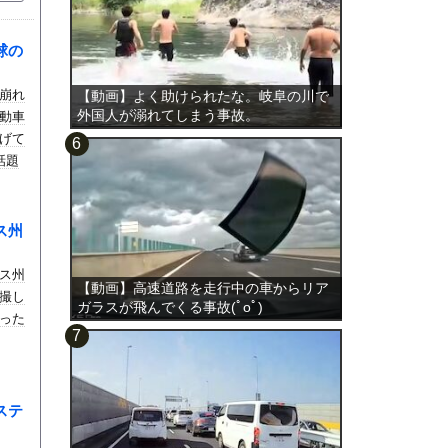
球の
崩れ
【動画】よく助けられたな。岐阜の川で
外国人が溺れてしまう事故。
動車
げて
話題
ス州
ス州
【動画】高速道路を走行中の車からリア
撮し
ガラスが飛んでくる事故(ﾟoﾟ)
った
ステ