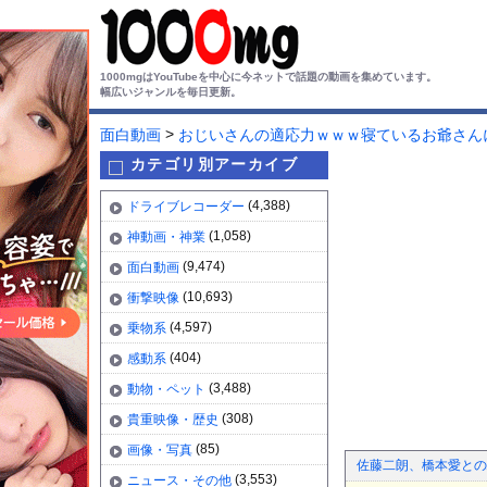
1000mgはYouTubeを中心に今ネットで話題の動画を集めています。
幅広いジャンルを毎日更新。
>
面白動画
おじいさんの適応力ｗｗｗ寝ているお爺さん
カテゴリ別アーカイブ
(4,388)
ドライブレコーダー
(1,058)
神動画・神業
(9,474)
面白動画
(10,693)
衝撃映像
(4,597)
乗物系
(404)
感動系
(3,488)
動物・ペット
(308)
貴重映像・歴史
(85)
画像・写真
佐藤二朗、橋本愛との
(3,553)
ニュース・その他