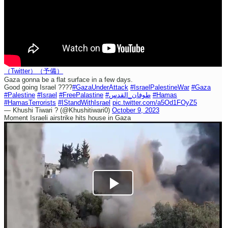
（Twitter）
（予備）
Gaza gonna be a flat surface in a few days.
Good going Israel ????
#GazaUnderAttack
#IsraelPalestineWar
#Gaza
#Palestine
#Israel
#FreePalastine
#طوفان_القدس
#Hamas
#HamasTerrorists
#IStandWithIsrael
pic.twitter.com/a5Od1FOyZ5
— Khushi Tiwari ? (@Khushitiwari0)
October 9, 2023
Moment Israeli airstrike hits house in Gaza