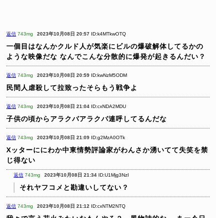
返信
743mg
2023年10月08日 20:57
ID:k4MTkwOTQ
一個目はなんかクルド人が気楽にビルの爆破解体してるかの
ような映像だな
なんでこんな分散的に爆発が起きるんだい？
返信
743mg
2023年10月08日 20:59
ID:kwNzM5ODM
民間人虐殺して拉致ったそらもう戦争よ
返信
743mg
2023年10月08日 21:04
ID:cxNDA2MDU
子供の頃からアラクバアラクバ連呼してるんだな
返信
743mg
2023年10月08日 21:09
ID:g2MzA0OTk
Xッターににわか中東情勢評論家がわんさか湧いてて失笑を禁
じ得ない
返信
743mg
2023年10月08日 21:34
ID:U1Mjg3NzI
それヤフコメと勘違いしてない？
返信
743mg
2023年10月08日 21:12
ID:cxNTM2NTQ