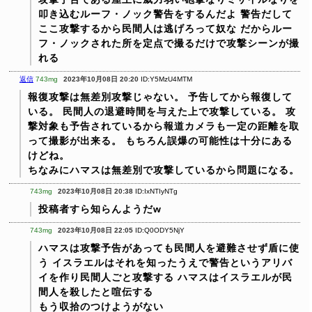
叩き込むルーフ・ノック警告をするんだよ
警告だして
ここ攻撃するから民間人は逃げろって奴な
だからルー
フ・ノックされた所を定点で撮るだけで攻撃シーンが撮
れる
返信
743mg
2023年10月08日 20:20
ID:Y5MzU4MTM
報復攻撃は無差別攻撃じゃない。
予告してから報復して
いる。
民間人の退避時間を与えた上で攻撃している。
攻
撃対象も予告されているから報道カメラも一定の距離を取
って撮影が出来る。
もちろん誤爆の可能性は十分にある
けどね。
ちなみにハマスは無差別で攻撃しているから問題になる。
743mg
2023年10月08日 20:38
ID:IxNTIyNTg
投稿者すら知らんようだw
743mg
2023年10月08日 22:05
ID:Q0ODY5NjY
ハマスは攻撃予告があっても民間人を避難させず盾に使
う
イスラエルはそれを知ったうえで警告というアリバ
イを作り民間人ごと攻撃する
ハマスはイスラエルが民
間人を殺したと喧伝する
もう収拾のつけようがない