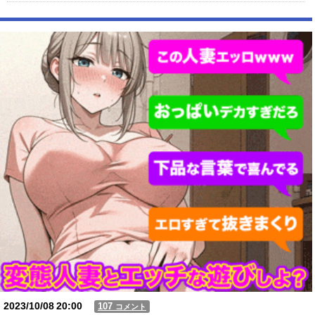
【悲報】 玉川徹さん、警官の発泡での包丁男死亡に「絶対に死刑になら
ない罪なのに警察が死刑にした！」 → 元警官のマジレスがコチラ →
………
【動画】USJの禁止エリアに子どもたちが続々乱入 → スタッフが注意し
ても止まらない事態に
Powered by livedoor 相互RSS
2023/10/08
20:00
107
コメント