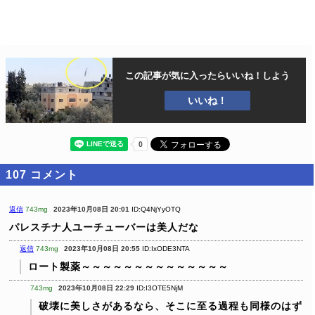
この記事が気に入ったら
いいね！しよう
いいね！
107
コメント
返信
743mg
2023年10月08日 20:01
ID:Q4NjYyOTQ
パレスチナ人ユーチューバーは美人だな
返信
743mg
2023年10月08日 20:55
ID:IxODE3NTA
ロート製薬～～～～～～～～～～～～～～
743mg
2023年10月08日 22:29
ID:I3OTE5NjM
破壊に美しさがあるなら、そこに至る過程も同様のはず