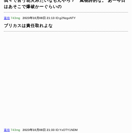
我々で言う花火みたいなもんやろ？ 風物詩的な。
あー今日
はあそこで爆破かーぐらいの
返信
743mg
2023年10月08日 21:13
ID:g2NzgxNTY
ブリカスは責任取れよな
返信
743mg
2023年10月08日 21:33
ID:YxOTY1NDM