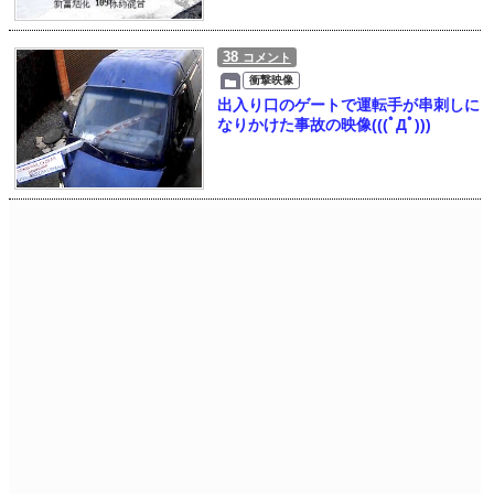
38
コメント
衝撃映像
出入り口のゲートで運転手が串刺しに
なりかけた事故の映像(((ﾟДﾟ)))