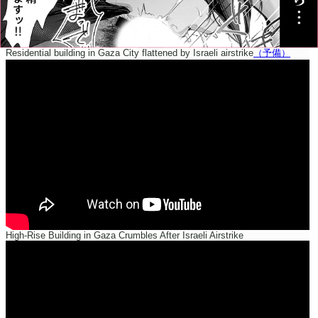
Residential building in Gaza City flattened by Israeli airstrike
（予備）
High-Rise Building in Gaza Crumbles After Israeli Airstrike