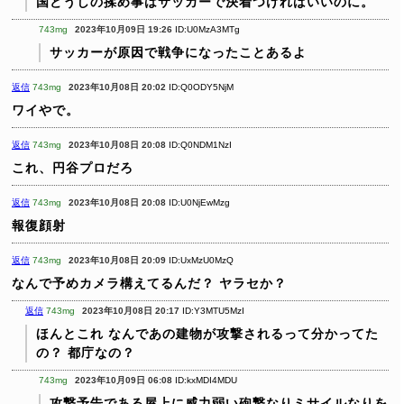
国どうしの揉め事はサッカーで決着つければいいのに。
743mg
2023年10月09日 19:26
ID:U0MzA3MTg
サッカーが原因で戦争になったことあるよ
返信
743mg
2023年10月08日 20:02
ID:Q0ODY5NjM
ワイやで。
返信
743mg
2023年10月08日 20:08
ID:Q0NDM1NzI
これ、円谷プロだろ
返信
743mg
2023年10月08日 20:08
ID:U0NjEwMzg
報復顔射
返信
743mg
2023年10月08日 20:09
ID:UxMzU0MzQ
なんで予めカメラ構えてるんだ？
ヤラセか？
返信
743mg
2023年10月08日 20:17
ID:Y3MTU5MzI
ほんとこれ
なんであの建物が攻撃されるって分かってた
の？
都庁なの？
743mg
2023年10月09日 06:08
ID:kxMDI4MDU
攻撃予告である屋上に威力弱い砲撃なりミサイルなりを