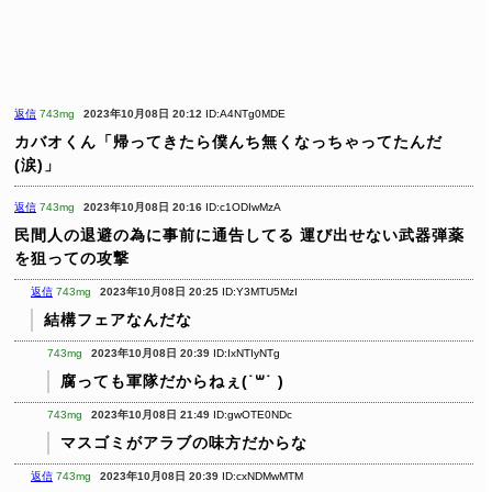
返信
743mg
2023年10月08日 20:12
ID:A4NTg0MDE
カバオくん「帰ってきたら僕んち無くなっちゃってたんだ
(涙)」
返信
743mg
2023年10月08日 20:16
ID:c1ODIwMzA
民間人の退避の為に事前に通告してる
運び出せない武器弾薬
を狙っての攻撃
返信
743mg
2023年10月08日 20:25
ID:Y3MTU5MzI
結構フェアなんだな
743mg
2023年10月08日 20:39
ID:IxNTIyNTg
腐っても軍隊だからねぇ(˙꒳​˙ )
743mg
2023年10月08日 21:49
ID:gwOTE0NDc
マスゴミがアラブの味方だからな
返信
743mg
2023年10月08日 20:39
ID:cxNDMwMTM