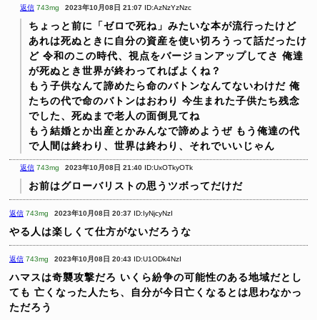
返信
743mg
2023年10月08日 21:07
ID:AzNzYzNzc
ちょっと前に「ゼロで死ね」みたいな本が流行ったけど
あれは死ぬときに自分の資産を使い切ろうって話だったけ
ど
令和のこの時代、視点をバージョンアップしてさ
俺達
が死ぬとき世界が終わってればよくね？
もう子供なんて諦めたら命のバトンなんてないわけだ
俺
たちの代で命のバトンはおわり
今生まれた子供たち残念
でした、死ぬまで老人の面倒見てね
もう結婚とか出産とかみんなで諦めようぜ
もう俺達の代
で人間は終わり、世界は終わり、それでいいじゃん
返信
743mg
2023年10月08日 21:40
ID:UxOTkyOTk
お前はグローバリストの思うツボってだけだ
返信
743mg
2023年10月08日 20:37
ID:IyNjcyNzI
やる人は楽しくて仕方がないだろうな
返信
743mg
2023年10月08日 20:43
ID:U1ODk4NzI
ハマスは奇襲攻撃だろ
いくら紛争の可能性のある地域だとし
ても
亡くなった人たち、自分が今日亡くなるとは思わなかっ
ただろう