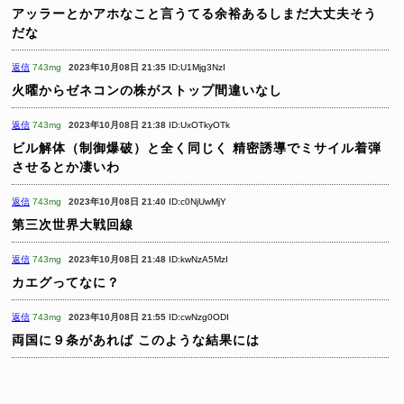
アッラーとかアホなこと言うてる余裕あるしまだ大丈夫そう
だな
返信
743mg
2023年10月08日 21:35
ID:U1Mjg3NzI
火曜からゼネコンの株がストップ間違いなし
返信
743mg
2023年10月08日 21:38
ID:UxOTkyOTk
ビル解体（制御爆破）と全く同じく
精密誘導でミサイル着弾
させるとか凄いわ
返信
743mg
2023年10月08日 21:40
ID:c0NjUwMjY
第三次世界大戦回線
返信
743mg
2023年10月08日 21:48
ID:kwNzA5MzI
カエグってなに？
返信
743mg
2023年10月08日 21:55
ID:cwNzg0ODI
両国に９条があれば
このような結果には