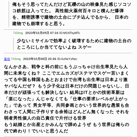
俺もそう思ってたんだけど瓦礫の山の映像見た感じソコソ
コ鉄筋は入ってた。
高性能火薬何百キロと積んだ爆弾
を、精密誘導で建物の土台にブチ込んでるから、
日本の
建物でも崩壊すると思う。
743mg
2023年10月09日 07:34
ID:M1NTkyMTc
少ないミサイルで効率よく破壊するために建物の土台の
ところにしか当ててないよね
スゲー
返信
743mg
2023年10月08日 20:36
ID:AzNzYzNzc
なんかさあ、戦争と科の前にもうぶっちゃけ出生率見たら人
間に未来なくね？
ここでエムカズがステマでスゲー言いまく
ってる中国も韓国もあとおまけで台湾も出生率は日本より激
ヤバなんだぜ？
もう少子化は日本だけの問題じゃないし、日
本だけが頑張っても解決しない
結局はITとかの技術革新は
「楽になった」んじゃなくても「仕事の要求レベルが上がっ
た」であって
男女平等、共同参画とかいう世界的な愚策も合
わさって人間に子作りする余裕はどんどん無くなった
それを
弱者男性個人の自己責任で片付ける世界
もう結婚とか出産とかみんなで諦めようぜ
もう世界は俺らの
代で終わり！でいいと思うんだ