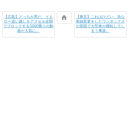
【広島】どっちが悪だ。イエ
【東京】これはひどい。急な
ロー追い越しをアクセル全開
車線変更をしたワンボックス
でブロックするS660乗りの動
が原因で大型車が横転してし
画が人気に。
まう事故。