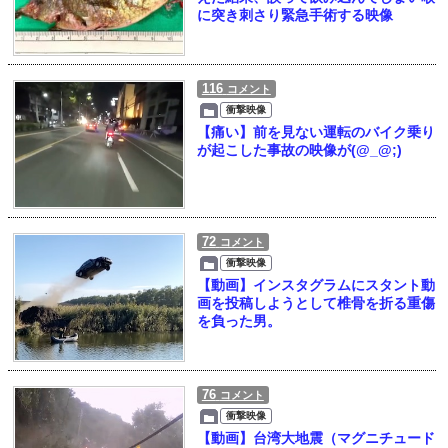
に突き刺さり緊急手術する映像
116
コメント
衝撃映像
【痛い】前を見ない運転のバイク乗り
が起こした事故の映像が(@_@;)
72
コメント
衝撃映像
【動画】インスタグラムにスタント動
画を投稿しようとして椎骨を折る重傷
を負った男。
76
コメント
衝撃映像
【動画】台湾大地震（マグニチュード