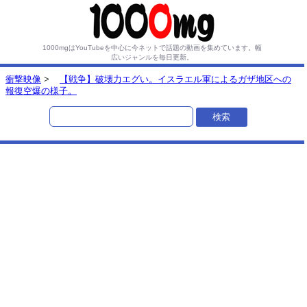
1000mgはYouTubeを中心に今ネットで話題の動画を集めています。
幅
広いジャンルを毎日更新。
衝撃映像
>
【戦争】破壊力エグい。イスラエル軍によるガザ地区への
報復空爆の様子。