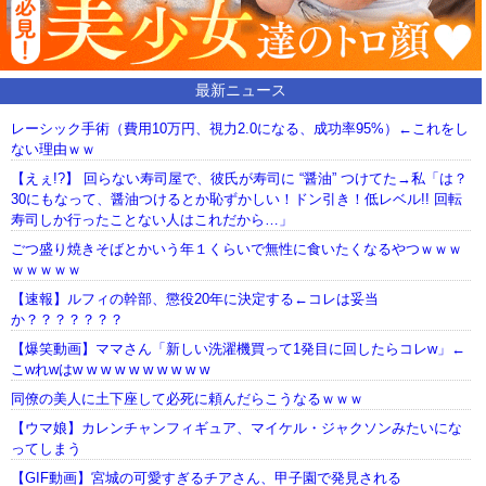
最新ニュース
レーシック手術（費用10万円、視力2.0になる、成功率95%）←これをし
ない理由ｗｗ
【えぇ!?】 回らない寿司屋で、彼氏が寿司に “醤油” つけてた→私「は？
30にもなって、醤油つけるとか恥ずかしい！ドン引き！低レベル!! 回転
寿司しか行ったことない人はこれだから…」
ごつ盛り焼きそばとかいう年１くらいで無性に食いたくなるやつｗｗｗ
ｗｗｗｗｗ
【速報】ルフィの幹部、懲役20年に決定する←コレは妥当
か？？？？？？？
【爆笑動画】ママさん「新しい洗濯機買って1発目に回したらコレw」←
こwれwはw w w w w w w w w w
同僚の美人に土下座して必死に頼んだらこうなるｗｗｗ
【ウマ娘】カレンチャンフィギュア、マイケル・ジャクソンみたいにな
ってしまう
【GIF動画】宮城の可愛すぎるチアさん、甲子園で発見される