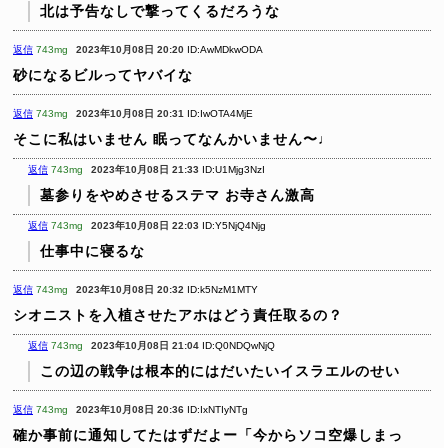
北は予告なしで撃ってくるだろうな
返信
743mg
2023年10月08日 20:20
ID:AwMDkwODA
砂になるビルってヤバイな
返信
743mg
2023年10月08日 20:31
ID:IwOTA4MjE
そこに私はいません 眠ってなんかいません〜♩
返信
743mg
2023年10月08日 21:33
ID:U1Mjg3NzI
墓参りをやめさせるステマ
お寺さん激高
返信
743mg
2023年10月08日 22:03
ID:Y5NjQ4Njg
仕事中に寝るな
返信
743mg
2023年10月08日 20:32
ID:k5NzM1MTY
シオニストを入植させたアホはどう責任取るの？
返信
743mg
2023年10月08日 21:04
ID:Q0NDQwNjQ
この辺の戦争は根本的にはだいたいイスラエルのせい
返信
743mg
2023年10月08日 20:36
ID:IxNTIyNTg
確か事前に通知してたはずだよー「今からソコ空爆しまっ