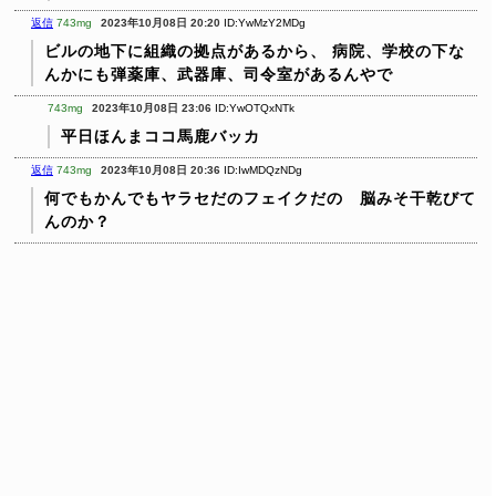
返信
743mg
2023年10月08日 20:20
ID:YwMzY2MDg
ビルの地下に組織の拠点があるから、
病院、学校の下な
んかにも弾薬庫、武器庫、司令室があるんやで
743mg
2023年10月08日 23:06
ID:YwOTQxNTk
平日ほんまココ馬鹿バッカ
返信
743mg
2023年10月08日 20:36
ID:IwMDQzNDg
何でもかんでもヤラセだのフェイクだの 脳みそ干乾びて
んのか？