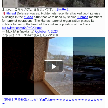
まとめ。こちらの方が音質良いです。
（twitter）
#Israel
Defense Forces: Fighter jets recently attacked two high-rise
buildings in the
#Gaza
Strip that were used by senior
#Hamas
members
for terrorist operations. The Hamas terrorist organization places its
military forces in the heart of the civilian population of the Gaza…
pic.twitter.com/6aPeCK4xmt
— NEXTA (@nexta_tv)
October 7, 2023
こちらはイスラエルに侵入したハマス軍
【画像】不登校系メスガキYouTuberｗｗｗｗｗｗｗｗｗｗｗｗｗｗｗｗ
ｗ