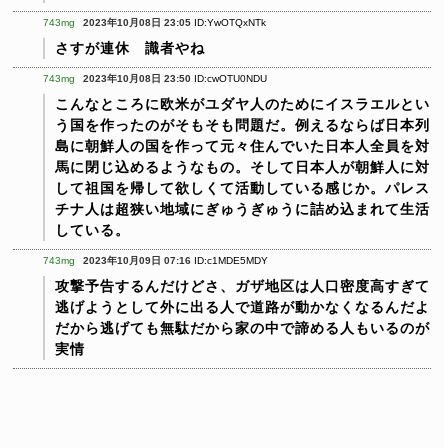
743mg
2023年10月08日 23:05
ID:YwOTQxNTk
さすが連休 識者やね
743mg
2023年10月08日 23:50
ID:cwOTU0NDU
こんなところに欧米がユダヤ人のためにイスラエルとい
う国を作ったのがそもそも問題だ。例えるならば日本列
島に朝鮮人の国を作って元々住んでいた日本人全員を対
馬に閉じ込めるようなもの。そして日本人が朝鮮人に対
して祖国を帰して欲しくて活動している感じか。パレス
チナ人は超狭い地域にぎゅうぎゅうに詰め込まれて生活
している。
743mg
2023年10月09日 07:16
ID:c1MDE5MDY
攻撃予告するんだけどさ、ガザ地区は人口密度高すぎて
逃げようとして外に出る人で道路が動かなくなるんだよ
だから逃げても無駄だから家の中で諦める人もいるのが
実情