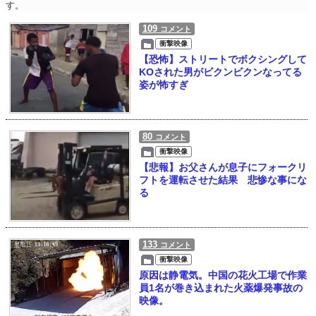
す。
109
コメント
衝撃映像
【恐怖】ストリートでボクシングして
KOされた男がビクンビクンなってる
姿が怖すぎ
80
コメント
衝撃映像
【悲報】お父さんが息子にフォークリ
フトを運転させた結果 悲惨な事にな
る
133
コメント
衝撃映像
原因は静電気。中国の花火工場で作業
員1名が巻き込まれた火薬爆発事故の
映像。