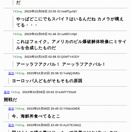
だ
743mg
2023年10月08日 23:30
ID:UwMTgxNjY
やっぱどこにでもスパイ？はいるんだね
カメラが構え
てる・・・
743mg
2023年10月09日 01:46
ID:cwMDYxNjA
これはフェイク。アメリカのビル爆破解体映像にミサイ
ルを合成したものだ
743mg
2023年10月10日 02:58
ID:Q0MTY4ODY
アーッラフアクバル！
アーッラフアクバル！
返信
743mg
2023年10月10日 20:38
ID:YwNjQ3MDc
ヨーロッパ人どもがそもそもの原因
返信
743mg
2023年10月08日 20:02
ID:k4MTY5NzM
開戦だ
返信
743mg
2023年10月08日 20:49
ID:Y5MzI4MDE
今、海鮮丼食べてるとこ
返信
743mg
2023年10月08日 22:49
ID:AyOTE2MzQ