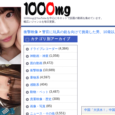
1000mgはYouTubeを中心に今ネットで話題の動画を集めています。
幅広いジャンルを毎日更新。
>
衝撃映像
警官に玩具の銃を向けて挑発した男、10発
カテゴリ別アーカイブ
(4,384)
ドライブレコーダー
(1,058)
神動画・神業
(9,472)
面白動画
(10,689)
衝撃映像
(4,597)
乗物系
(404)
感動系
(3,487)
動物・ペット
(308)
貴重映像・歴史
(85)
画像・写真
中国「大洪水！」中国
(3,551)
ニュース・その他