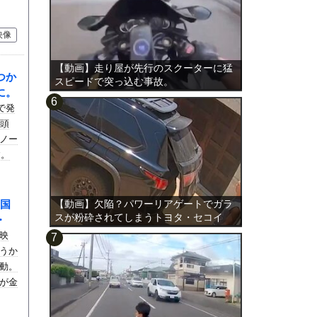
映像
【動画】走り屋が先行のスクーターに猛
つか
スピードで突っ込む事故。
に。
で発
が頭
ノー
す。
国
【動画】欠陥？パワーリアゲートでガラ
スが粉砕されてしまうトヨタ・セコイ
・
ア。
映
うか
動。
が金