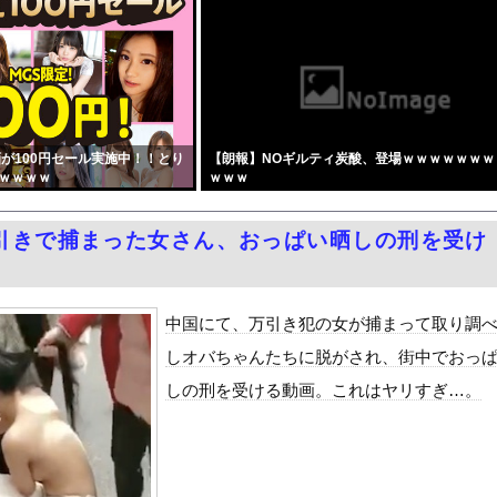
同級生だった男性にストーカーして逮捕 全く親しくないのに20回以...
の「病院船」が医療提供開始、診察と薬剤処方…被災者向け大浴場も！
ヤオコー』【一番お寿司が美味しいと思うスーパー】1位がこちら・・...
市内閣のやり方は強引だ！」支持率下落の理由を指摘 → ﾈｯﾄ「...
ンサー、ライブ配信中に自殺
が100円セール実施中！！とり
【朗報】NOギルティ炭酸、登場ｗｗｗｗｗｗｗ
ANTZ」がAmazonでなんと全巻100円ｗｗｗｗｗｗ
ｗｗｗｗ
ｗｗｗ
リー×網タイツがスケベ過ぎる！只の痴女だろ・・・
ポつまみ食いする一般人みさき(27)
引きで捕まった女さん、おっぱい晒しの刑を受け
3号、迷走・・・
』をrawやhitomiを使わずに無料で読む方法│スタジオサウ...
どうよ
中国にて、万引き犯の女が捕まって取り調
しオバちゃんたちに脱がされ、街中でおっ
ダム「決壊」地元民「公式発表より死者多い！」中国政府「住民拘束！...
しの刑を受ける動画。これはヤリすぎ…。
代表監督を追及「なぜ負けたのか」
べきか…1万年ぶり史上最大級の火山の兆し＝韓国の反応
いた。私が上に物を投げるフリをする → 猫はこうなります…