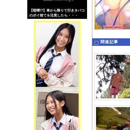
【画像】伊藤舞雪とか
【喧嘩!?】車から降りて行きタバコ
【緊急】肛門にスティ
のポイ捨てを注意したら・・・
お知らせ
【動画】サッカーの試
関連記事
Powered by livedo
1000m
このページは
示されません。