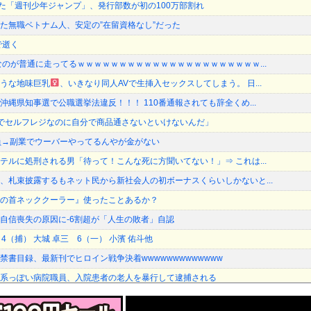
った「週刊少年ジャンプ」、発行部数が初の100万部割れ
た無職ベトナム人、安定の”在留資格なし”だった
で逝く
なのが普通に走ってるｗｗｗｗｗｗｗｗｗｗｗｗｗｗｗｗｗｗｗｗｗｗ...
うな地味巨乳
、いきなり同人AVで生挿入セックスしてしまう。 日...
縄県知事選で公職選挙法違反！！！ 110番通報されても辞全くめ...
でセルフレジなのに自分で商品通さないといけないんだ」
員→副業でウーバーやってるんやが金がない
テルに処刑される男「待って！こんな死に方聞いてない！」⇒ これは...
、札束披露するもネット民から新社会人の初ボーナスくらいしかないと...
の首ネッククーラー』使ったことあるか？
自信喪失の原因に-6割超が「人生の敗者」自認
4（捕） 大城 卓三 6（一） 小濱 佑斗他
禁書目録、最新刊でヒロイン戦争決着wwwwwwwwwwwww
系っぽい病院職員、入院患者の老人を暴行して逮捕される
からな」と某カーシェアの広告を信じた人が絶叫、船が遅れたからバス...