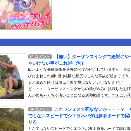
いうＡＶ女優ｗｗｗｗｗｗｗｗｗｗw
ックのり入れたけど出てこないの！！
合中の落雷で選手1人が死亡、12人が負傷した事故。
or 相互RSS
【痛い】ターザンスイングで絶対にや
64
コメント
g
が管理しています。 RSS設定 更新順130件まで。それ以降の古いも
ゃいけない事がこれ(@_@;)
似たような失敗映像を過去に何度か紹介していますが、危な
びだよねこれ(@_@;)結構な頻度でこんな事故が起きてそう
ると決めた限りは頂点付近で飛ばないといけないんだけ
ど・・・。ターザンスイングからの飛び込みに挑戦したお姉
んがめちゃくちゃ痛いことになる10秒動画です。すんごい
方してるし(ﾟoﾟ)
これワンミスで死なないか・・・？ 
94
コメント
でもないスピードでシエラネバダ山脈をボードで駆
りる
とんでもないスピードでシエラネバダ山脈をボードで駆け降