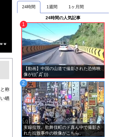
24時間
1週間
1ヶ月間
24時間の人気記事
ｗｗ
【動画】中国の山道で撮影された恐怖映
像が(((ﾟДﾟ)))
べと称
ぱい晒
実録拉致。歌舞伎町のド真ん中で撮影さ
れた拉致事件の映像がこちら。