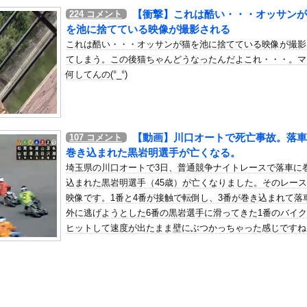
デンのアニメなんて知らない」8割
【衝撃】これは酷い・・・オッサンが
224
コメント
の机がこの女の子の椅子にされてたらｗｗｗ
を池に捨てている映像が撮影される
、可愛すぎる
これは酷い・・・オッサンが猫を池に捨てている映像が撮影
てしまう。この後猫ちゃんどうなったんだよこれ・・・。マ
屈みで完全に見えてる動画が拡散されてしまう…
何してんの(°_°)
いう地雷系の女子高生って好きじゃないの？
ナンバーワンだ」 熊本地震直後の日本の対応のスピードに世界が衝撃
にチン凸したアジア人短小男
、爆笑されてしまうｗｗｗ
【動画】川口オートで死亡事故。落車
107
コメント
た嫁。まさかと思い長男のDNA鑑定をするがいいな？と問うと、元嫁...
巻き込まれた黒岩明選手が亡くなる。
ロシア軍兵士のHIV感染が2000％急増…ウクライナメディア！
埼玉県の川口オートで3日、普通競争ナイトレースで落車に
のSNS更新が1週間途絶え、様々な憶測が飛び交う。1週間ぶりの投...
込まれた黒岩明選手（45歳）が亡くなりました。そのレー
管理フォーーーーム！！！」
映像です。1番と4番が接触で転倒し、3番が巻き込まれて落
外に逃げようとした6番の黒岩選手に滑ってきた1番のバイ
の金庫触らないでよ！」キチママ『そこに金庫があったから、開けてみ...
ヒットして速度が出たまま壁にぶつかっちゃった感じですね
(40)、パンパンすぎてノーバン始球式ならず
(@_@;)
配達員さん、ガチでブチギレるｗｗｗｗｗｗｗｗｗｗ
裁かどうかとは分けて」 消費減税「2年後に私の責任で戻す」発言を...
ていた。腹減った！もう待てないよぉ！ → 彼はこんな様子です…