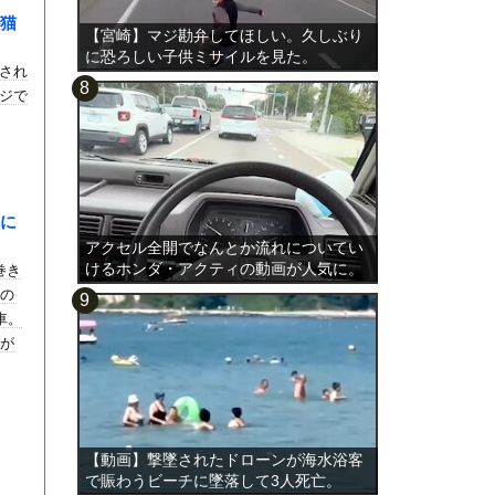
猫
【宮崎】マジ勘弁してほしい。久しぶり
に恐ろしい子供ミサイルを見た。
され
ジで
に
アクセル全開でなんとか流れについてい
けるホンダ・アクティの動画が人気に。
巻き
スの
車。
クが
【動画】撃墜されたドローンが海水浴客
で賑わうビーチに墜落して3人死亡。