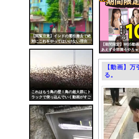
24歳無職女、中学の
コテ
熊本･八代港で自衛隊
リン
2位『イオン』3位『
- 固
【悲報】石破茂さん「高
定リ
【閲覧注意】インドの電柱撤去で絶
日本人女性インフルエ
対にこれをやってはいけない理由…
ンク
【期間限定】MGS動画
【朗報】大人気漫画「G
（動画あり）
あえず全部買うやろｗ
自動
影山優佳、赤ランジェ
更新
同窓会帰りに既婚チ〇
【動画】万
ツー
【ニュース】 台風1
る。
ル
エロ漫画『改変おじさん
レクサスの軽トラとか
これはもう鳥の壁！鳥の超大群にト
ラックで突っ込んでいく動画がすご
連れて行かれた
い。
中国「大洪水！」中国
韓国国会、サッカー前
日本旅行キャンセルす
うちのネコが目の前に