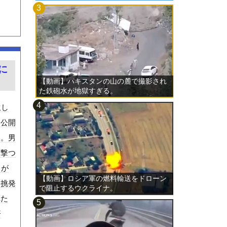
に
【動画】パキスタンの山の麓で撮影され
た鉄砲水が地獄すぎる。
生し
く公開
な。男
弾撃つ
男が
【動画】ロシア軍の燃料輸送をドローン
を挑発
で阻止するウクライナ。
れた
済