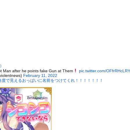
ーソングライター、グラビアが可愛すぎるwwww“虫博士”片田陽...
級のAIデータセンター建設へ 総事業費2兆円、UAEが巨額投資...
減税に猛反対した件を必死に釈明するも更に大炎上wwwww
『チン媚びダンス』が気持ち悪い
ール、爆発の原因は『これ』の可能性
プ大統領が歴史的演説」—— UFO開示を予言し続ける映像作家に...
アジカン後藤「BUMPが邦ロックを一変させた」←これｗｗｗｗｗ
(25)、下着姿であたシコが止まらない
直）
、帰らぬ人となる
t Man after he points fake Gun at Them
pic.twitter.com/OFfrRHcLR
violentnews)
February 11, 2022
に男が殴りかかるが…看護師が柔術使いだった
角度で見えるおっぱいに名前をつけてくれ！！！！！！！
の大学ヤリサーの流出エロ動画（顔出し）が一番抜ける
代表に激怒！『惨憺たる結果、徹底的な刷新が必要だ』と監督や協会を...
唐揚げ屋ｗｗｗｗｗ
癖ブッ刺さりで精子ドクドク作られるわｗｗｗｗ
で行列、出来ない
に点火 マンホールが爆発しふた吹き飛ぶ