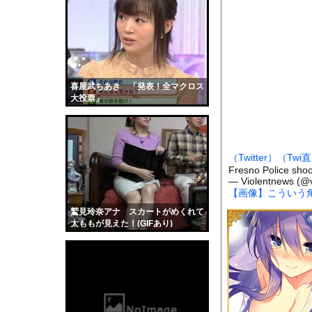
【画像】超清楚系シンガ
【朗報】秋田に日本最大
【動画】石破茂さん、
【動画】女子中学生の
【速報】熊本イオンモ
喜屋武ちあき 「発表！全マクロス
大投票」
「48時間以内にトラン
【衝撃】サカナ山口、
【画像】影山優佳さん
（Twitter）
（Twi
サッカーの選手に落雷
Fresno Police shoo
— Violentnews (@
【動画】看護師の男性
【画像】こういう
【黒歴史】こういう昔
鷲見玲奈アナ スカートがめくれて
韓国人「安貞桓が韓国
太ももが見えた！(GIFあり)
ケンタッキーとか言う
【画像】このAVが性
【悲報】味噌ラーメン
【中国】男の子が爆竹