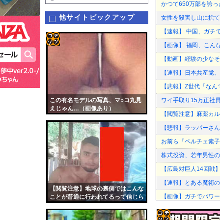
かつて650万部を誇
他サイトピックアップ
女性を殺害し山に捨て
【速報】 中国、ガチ
【画像】 福岡、こん
コテ
【動画】経験の少なそ
リン
【速報】日本共産党、沖
- 固
【悲報】Z世代「なん
定リ
この有名モデルの写真、マ○コ丸見
ワイ手取り15万正社
ンク
えじゃん…（画像あり）
【閲覧注意】麻薬カル
自動
【悲報】ラッパーさん
更新
お前ら『ペルチェ素子
ツー
株式投資、若年男性の
ル
【広島対巨人14回戦】
【速報】とある魔術の
【閲覧注意】地球の裏側ではこんな
【画像】ガチでパワー
ことが普通に行われてるって信じら
れる？
「もう二度と使わない