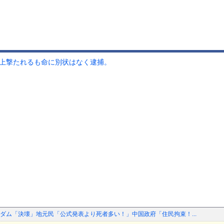
以上撃たれるも命に別状はなく逮捕。
ダム「決壊」地元民「公式発表より死者多い！」中国政府「住民拘束！...