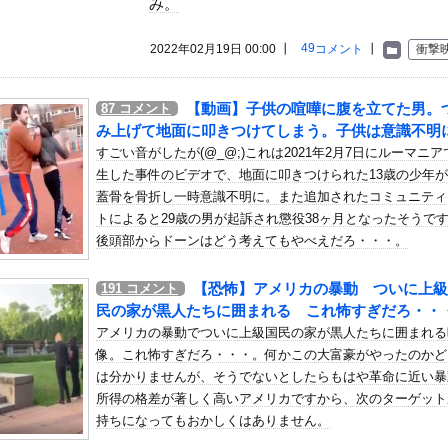
み。
いう自炊最強のメシｗｗｗｗｗｗｗｗ
している。私の知らないスマホで連絡を取り合い、日中会ったりしてい...
49
2022年02月19日 00:00 ┃
コメント
┃
衝撃
う」日本代表GK鈴木彩艶、欧州王者PSG移籍間近に!?超絶プレ...
部ペナフィエルに期限付き移籍していたMF安斎颯馬の復帰を発表 ...
【動画】子供の喧嘩に腹を立てた男。
87
コメント
ポつまみ食いする一般人みさき(27)
み上げて地面に叩きつけてしまう。子供は意識不明
止まらない友人。会話の最後に毎回「後出し」で自慢を入れてくるよう...
すごい音がしたが(@_@;)これは2021年2月7日にルーマニア
生した事件のビデオで、地面に叩きつけられた13歳の少年
マンガアニメある？
蓋骨を骨折し一時意識不明に。また追加されたコミュニティ
中野 6(左)ガルシア vs横浜 【17:45試合開始予定】...
トによると29歳の男が起訴され懲役38ヶ月となったそうで
級のAIデータセンター建設へ 総事業費2兆円、UAEが巨額投資...
後頭部からドーンはどう考えてもやべえだろ・・・。
ラン王まで7本差ｗｗｗｗｗｗｗｗｗｗ
【恐怖】アメリカの暴動 ついに上級
日 8/6/18:00
191
コメント
民の家が黒人たちに囲まれる これ怖すぎだろ・・
ノーマルタイプでも下皿はガッチガチがデフォ」←マジで無駄な事やっ...
アメリカの暴動でついに上級国民の家が黒人たちに囲まれる
ったHDDの中から、とんでもないモノを発見してしまった
像。これ怖すぎだろ・・・。何かこの大富豪がやったのかど
緋杏の写真集売上、0.12万部wwwwwwwwww
は分かりませんが、そうでないとしたらもはや革命に近い暴
所得の格差が著しく高いアメリカですから、次のターゲット
して見える…」 日本の街頭インタビューに登場した女子高生4人組が...
持ちになってもおかしくはありません。
山の麓で撮影された鉄砲水が地獄すぎる。