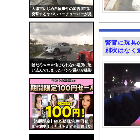
【ファ！？】面接官「
大津市いじめ自殺事件の加害者宅に
【画像】磯部花凛(3
突撃するヤバいユーチューバーが見
つかる・・・。
堤礼実アナ 「朗読劇
ハンターハンター強さ
高ぇよ…〈年金月10
警官に玩具
登山中、トレッキング
別状はなく
大阪の「ガチでうまいラ
【Xの車窓から】オー
嘘だろｗｗｗ信じられない場所に迷
い込んでしまったベンツ乗りが撮影
【画像】福岡、こんな
されるｗｗｗ
【悲報】女さん、事故
グラドル小森香乃の1
『君のことが大大大大大
海釣りって何が楽しい
【ポロリ悲話】ネット
【期間限定】MGS動画が100円セー
【衝撃】「かわいい虫
ル実施中！！とりあえず全部買うや
ろｗｗｗｗｗ
「アメリカのヤンキー