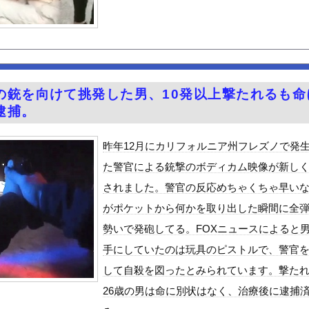
日本に刀鍛冶は何人いるか推定してください」 俺「188人です」 ...
0)、セクシー声優・井口裕香に対抗してしまうwwww
」ヴィジュアル撮影！！【GIF動画あり】
議論ってこれで間違い無いんか？
万円〉74歳おひとりさま男性の悲鳴。「惣菜すら手が出ない」
の銃を向けて挑発した男、10発以上撃たれるも命
ポールが体に突き刺さった男性、自力で下山
逮捕。
ーメン」Tier表wwwwwww
ビスかと思ったら野生の炊飯器で草 ほか
昨年12月にカリフォルニア州フレズノで発
のが普通に走ってるｗｗｗｗｗｗｗｗｗｗｗｗｗｗｗｗ
た警官による銃撃のボディカム映像が新し
（全治4ヶ月半・車は廃車）でぶつけられた相手と付き合ってしまうｗ...
されました。警官の反応めちゃくちゃ早い
8歳になりたてピチピチ可愛すぎボディがたまらんち
がポケットから何かを取り出した瞬間に全
好きな100人の彼女』17話感想 須藤育登場！ストイックな野球...
勢いで発砲してる。FOXニュースによると
の？
手にしていたのは玩具のピストルで、警官
で拡散してるおっぱいポロリ動画、何故か叩かれる・・・
して自殺を図ったとみられています。撃た
」ランキング、ついに発表される
26歳の男は命に別状はなく、治療後に逮捕
がアジア人にケンカを売った結果ｗｗｗ」 ほか