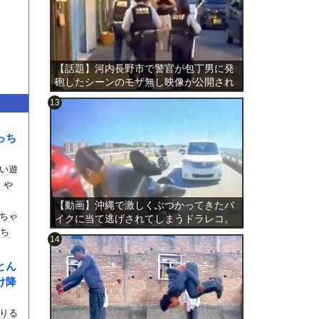
【話題】河内長野市で警官が包丁男に発
砲したシーンのモザ無し映像が公開され
る。
っち
のは表
い遊
。や
【動画】沖縄で激しくぶつかってきたバ
ちゃ
イクに当て逃げされてしまうドラレコ。
落ち
とん
け降
りる