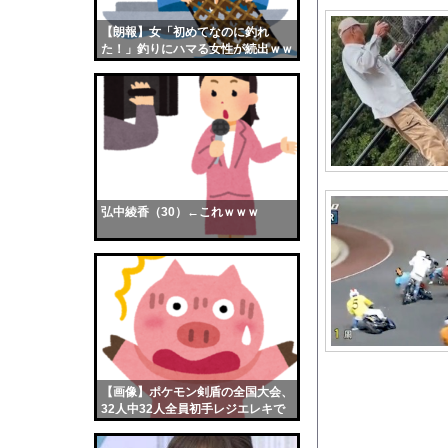
10代「ローゼンメイ
【朗報】女「初めてなのに釣れ
【画像】おまえらくん
た！」釣りにハマる女性が続出ｗｗ
【画像】この女優さん
ｗ
【朗報】齋藤飛鳥、前
【画像】おまえらこう
海外「日本よ、お前が
勇気を出して白人美女
10年もの間浮気して
弘中綾香（30）←これｗｗｗ
ウクライナ侵攻以降、
【配信者】「金バエ」
【画像】女の子「危機
私「ちょっと、人の家
【動画像】上戸彩さん
【激怒】Amazon
【画像】ポケモン剣盾の全国大会、
【高市首相】「私が総
32人中32人全員初手レジエレキで
完全にワンパターンｗｗｗ
彼女が彼のご飯を作っ