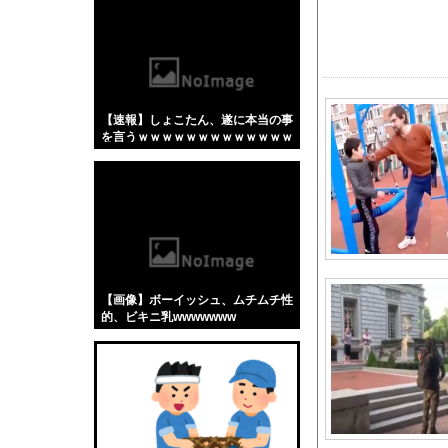
【悲報】「蕎麦」とか
【4/4】嫁が浮気を
フランス人「レベルが違
FC東京、ポルトガル2
【速報】しょこたん、遂に本当の事
同窓会帰りに既婚チ〇
を言うｗｗｗｗｗｗｗｗｗｗｗｗｗ
結婚してから惚気話が
ｗｗｗｗｗｗ
最終回で主人公が死ぬ
【阪神スタメン】2(二)
【朗報】秋田に日本最大
大谷翔平くん、ホーム
【試合実況】ヤクルトvs中
【画像】ボーイッシュ、ムチムチ性
4号機ジジイ「どんな
的、ビキニ乳wwwwwww
好きな女の子から預か
CANDYTUNEの村川
海外「日本がキラキラ
【動画】パキスタンの