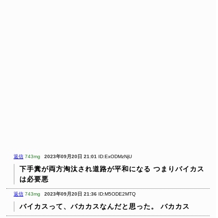
返信
743mg
2023年09月20日 21:01
ID:ExODMzNjU
下手糞が両方淘汰され道路が平和になる
つまりバイカス
は必要悪
返信
743mg
2023年09月20日 21:36
ID:M5ODE2MTQ
バイカスって、バカカスなんだと思った。
バカカス