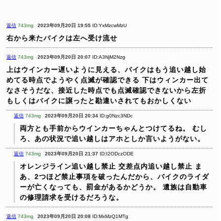
返信
743mg
2023年09月20日 19:55
ID:YxMzcwMzU
右から来たバイクは左へ受け流せ
返信
743mg
2023年09月20日 20:07
ID:A3NjM2Nzg
上はウインカー遅いように見える、バイクはもう追い越し始
めてる時点でようやく点滅が確認できる
下はウィンカー出て
なさそうだな、接近した時点でも点滅確認できないから左折
もしくはバイクに譲ったと勘違いされてもおかしくない
返信
743mg
2023年09月20日 20:34
ID:g0Nzc3NDc
両方とも手前からウインカーちゃんとつけてるね。
むし
ろ、あの状況で追い越しはアホとしか言いようがない。
返信
743mg
2023年09月20日 21:37
ID:I2ODczODE
オレンジライン追い越し禁止
交差点内追い越し禁止
ま
あ、2つほど禁止事項を破ったんだから、バイクのライダ
ーが亡くなっても、罰金があるかどうか。
遺族は自動車
の修理請求を受けるだろうな。
返信
743mg
2023年09月20日 20:08
ID:MxMzQ1MTg