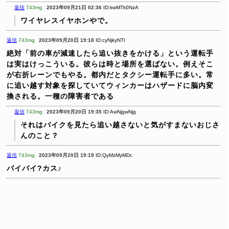
返信
743mg
2023年09月21日 02:36
ID:kwMTk0NzA
ワイヤレスイヤホンやで。
返信
743mg
2023年09月20日 19:18
ID:cyNjkyNTI
絶対「前の車が減速したら追い抜きをかける」という運転手
は実はけっこういる。彼らは時と場所を選ばない。例えそこ
が右折レーンでもやる。都内だとタクシー運転手に多い。常
に追い越す対象を探していてウィンカーはハザードに脳内変
換される。一種の障害者である
返信
743mg
2023年09月20日 19:35
ID:AwNjgwNjg
それはバイクを見たら追い越さないと気がすまないおじさ
んのこと？
返信
743mg
2023年09月20日 19:19
ID:QyMzMyMDc
バイバイ?カス♪