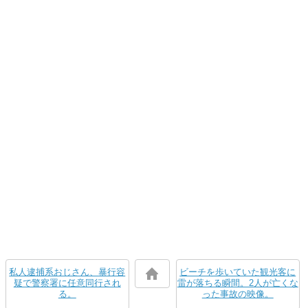
私人逮捕系おじさん、暴行容
ビーチを歩いていた観光客に
疑で警察署に任意同行され
雷が落ちる瞬間。2人が亡くな
る。
った事故の映像。