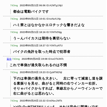
743mg
2023年09月21日 06:06
ID:A2MTg1NjU
都会は電動バイクです
743mg
2023年09月21日 10:01
ID:kxNzA1Njc
ハミ禁とはなかなかエロチックな響きだよな
743mg
2023年09月21日 18:16
ID:Y0NTk5Njg
う～んバイカスは期待を裏切らない
743mg
2023年09月21日 18:27
ID:Y0NTcyNTU
バイクの免許を取った時点で犯罪者
返信
743mg
2023年09月20日 19:08
ID:kxOTk3NTc
これで車側が過失取られるのは不憫
743mg
2023年09月20日 19:23
ID:QyMTM2NjI
下のは車側の過失も大きい。 左に寄って減速し道を譲
る素振りを見せ、曲がると同時の右ウインカー右折。
そりゃバイクからすれば、車線左からノーウインカーで
右に曲がるとは思わない。
743mg
2023年09月20日 22:22
ID:k0Nzc2MTk
>>ID:QyMTM2NjI
いいえ、それは完全に間違いです。