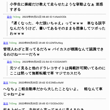
小学生に操縦だけ教えて走らせたような挙動よなぁ
迷惑
すぎる
返信
743mg
2023年09月21日 08:40
ID:YzNzk0ODk
『遅くなった、今だ脱いちゃえ』ってｗｗｗ 単なる誤字
なんだろうけど、書いてあるそのままを想像してツボった
わｗｗｗ
返信
743mg
2023年09月20日 19:40
ID:U2MTAzNzg
管理人わざと言ってるだろｗ
バイカスが標識なんて認識でき
るわけねーーーだろｗ
返信
743mg
2023年09月20日 21:54
ID:Y2ODA0MTI
元ツイ見ると他のドラレコサイトは掲載許可聞いてるのに
ここは黙って無断転載で草
マジでカスだろ
返信
743mg
2023年09月20日 19:42
ID:E3MDcxNzM
へなちょこ軽自動車だから大したことないよ。 軽なんて車
じゃねーよw
返信
743mg
2023年09月20日 19:45
ID:Y3ODIxODU
起き上がって、文句すら言ってそうに見えるなあ