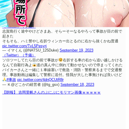
（Twitter）
（予備）
志賀島行く途中やけどさ
まあ、そらーそーなるやろって事故が目の前で
起きた
そもそも、ハミ禁やし
右折ウィンカー出とるのに右から抜くかね普通
pic.twitter.com/TvL5Pesyrj
— イマくん (@NATSU_125Duke)
September 19, 2023
（Twitter）
（予備）
ソロツーしてたら目の前で事故が
右折する車の右から追い越しかける
なんて自殺行為よ
道の真ん中に倒れて動かせないので停まってくれた
バイカーさんと一緒に１車線塞いで救急・消防・警察来るまでで交通整
理。事故動画は編集して警察に送付。怪我が大した事無ければ良いけど
#事故
pic.twitter.com/4dnQCUtR8r
— Ｋ@どこかの経営者 (@tg_gsx)
September 18, 2023
【朗報】 吉岡里帆さんのぷにぷにモリマン画像ｗｗｗｗｗ