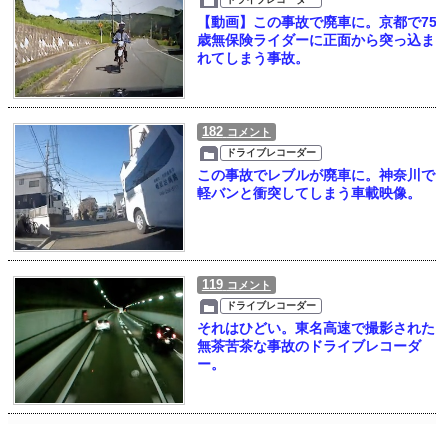
【動画】この事故で廃車に。京都で75
歳無保険ライダーに正面から突っ込ま
れてしまう事故。
182
コメント
ドライブレコーダー
この事故でレブルが廃車に。神奈川で
軽バンと衝突してしまう車載映像。
119
コメント
ドライブレコーダー
それはひどい。東名高速で撮影された
無茶苦茶な事故のドライブレコーダ
ー。