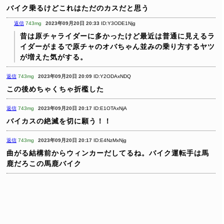
バイク乗るけどこれはただのカスだと思う
返信
743mg
2023年09月20日 20:33
ID:Y3ODE1Njg
昔は原チャライダーに多かったけど最近は普通に見えるラ
イダーがまるで原チャのオバちゃん並みの乗り方するヤツ
が増えた気がする。
返信
743mg
2023年09月20日 20:09
ID:Y2ODAxNDQ
この後めちゃくちゃ折檻した
返信
743mg
2023年09月20日 20:17
ID:E1OTAxNjA
バイカスの絶滅を切に願う！！
返信
743mg
2023年09月20日 20:17
ID:E4NzMxNjg
曲がる結構前からウィンカーだしてるね。バイク運転手は馬
鹿だろこの馬鹿バイク