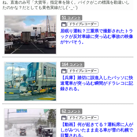
ね。直進のみ可「大貨等」指定車を除く。バイクがこの標識を勘違いし
たのかな？だとしても黄色実線だし(´･_･`)
51
コメント
ドライブレコーダー
居眠り運転？三重県で撮影されたトラ
ックが反対車線に突っ込む事故の映像
がヤバそう。
164
コメント
ドライブレコーダー
【兵庫】踏切に誤進入したパッソに快
速電車が突っ込む瞬間がドラレコに記
録される。
62
コメント
ドライブレコーダー
【動画】何が起きてる？運転席に人が
しがみついたまま走る車が雪の札幌で
目撃される。