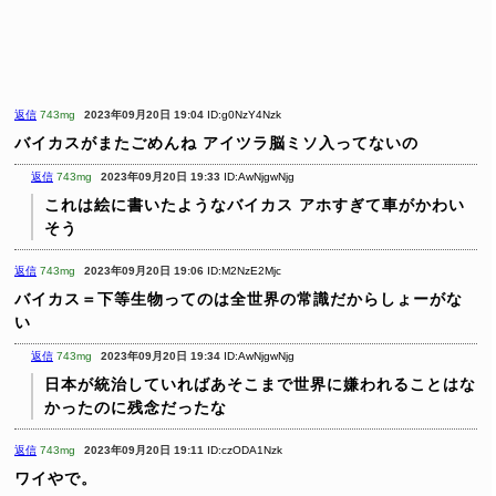
返信
743mg
2023年09月20日 19:04
ID:g0NzY4Nzk
バイカスがまたごめんね
アイツラ脳ミソ入ってないの
返信
743mg
2023年09月20日 19:33
ID:AwNjgwNjg
これは絵に書いたようなバイカス
アホすぎて車がかわい
そう
返信
743mg
2023年09月20日 19:06
ID:M2NzE2Mjc
バイカス＝下等生物ってのは全世界の常識だからしょーがな
い
返信
743mg
2023年09月20日 19:34
ID:AwNjgwNjg
日本が統治していればあそこまで世界に嫌われることはな
かったのに残念だったな
返信
743mg
2023年09月20日 19:11
ID:czODA1Nzk
ワイやで。