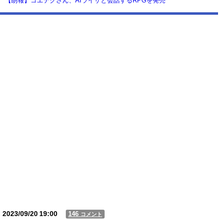
【朗報】コエテクさん、AIライザと会話するRPGを発売
wwwwwwwwwwww
【動画】USJの禁止エリアに子どもたちが続々乱入 → スタッフが注意し
ても止まらない事態に
Powered by livedoor 相互RSS
2023/09/20
19:00
146
コメント