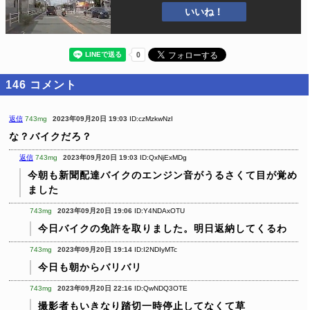
いいね！
146
コメント
返信
743mg
2023年09月20日 19:03
ID:czMzkwNzI
な？バイクだろ？
返信
743mg
2023年09月20日 19:03
ID:QxNjExMDg
今朝も新聞配達バイクのエンジン音がうるさくて目が覚め
ました
743mg
2023年09月20日 19:06
ID:Y4NDAxOTU
今日バイクの免許を取りました。明日返納してくるわ
743mg
2023年09月20日 19:14
ID:I2NDIyMTc
今日も朝からバリバリ
743mg
2023年09月20日 22:16
ID:QwNDQ3OTE
撮影者もいきなり踏切一時停止してなくて草