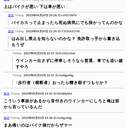
上はバイクが悪い
下は車が悪い
返信
743mg
2023年09月20日 20:28
ID:c4NTc5MTk
バイカスって止まったら死ぬ病気にでも掛かってんのかな
返信
743mg
2023年09月20日 21:26
ID:Y3ODA5OTM
はみ出し禁止を知らないのかな？
免許取っ手から書き込
もうぜ
743mg
2023年09月20日 22:07
ID:ExODU1Nzk
ウインカー出さずに停車しそうなら普通、車でも追い越
すやろ
743mg
2023年09月20日 22:47
ID:AwNjgwNjg
↑歩行者（横断者）おったら轢き殺すつもりか？
返信
743mg
2023年09月20日 19:32
ID:MxNjMyMzk
こういう事故があるから音付きのウインカーにしろと俺は前
から言っているんだ
返信
743mg
2023年09月20日 19:36
ID:AwNjgwNjg
まあ痛いのはバイク側だからザマー