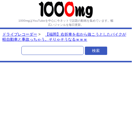
1000mgはYouTubeを中心に今ネットで話題の動画を集めています。
幅
広いジャンルを毎日更新。
ドライブレコーダー
>
【福岡】右折車を右から抜こうとしたバイクが
軽自動車と事故っちゃう。そりゃそうなるｗｗｗ