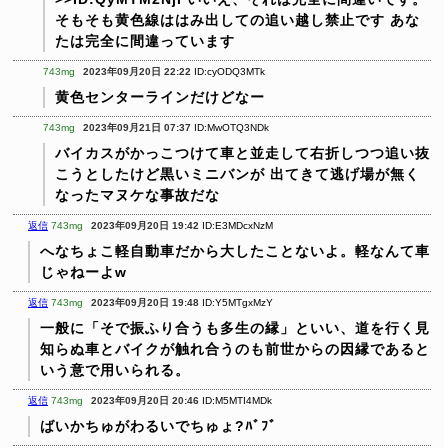
そもそも黄色線ははみ出しての追い越し禁止です
あな
たは完全に間違っています
743mg
2023年09月20日 22:22
ID:cyODQ3MTk
黄色センターラインだけどなー
743mg
2023年09月21日 07:37
ID:MwOTQ3NDk
バイカスがかっこつけて車と並走して右折しつつ追い抜
こうとしたけど黒いミニバンが
出てきて逃げ場が無く
なったマヌケな事故だな
返信
743mg
2023年09月20日 19:42
ID:E3MDcxNzM
へなちょこ軽自動車だから大したことないよ。軽なんて車
じゃねーよw
返信
743mg
2023年09月20日 19:48
ID:Y5MTgxMzY
一般に「そで振ふり合うも多生の縁」といい、道を行く見
知らぬ車とバイクが触れ合うのも前世からの因縁であると
いう意で用いられる。
返信
743mg
2023年09月20日 20:46
ID:M5MTI4MDk
ばいかちゅがわるいでちゅょ?ﾊﾞﾌﾞ