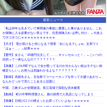
最新ニュース
「私は何年も生きていて車関連の事故に遭遇した事がありません、これ
が保険に入る必要がない答えです。任意保険入れ は押し付け」←大炎上
でボコボコにｗｗｗｗｗｗｗｗｗｗｗ
【天才】 雪が溶けると何になる？理系「水になるでしょw」文系ワイ
「はぁ～…」→結果ｗｗｗ
【驚愕】女さん「43億円注文して………キャンセルっと！」←こいつの
目的って一体なんなの？？？？？？？
【画像】このLINEでなんで女が怒ってるのか分かんない奴はモテない奴
確定らしい←お前らは勿論わかるよな？？？？？？？
【動画】高校生さん、文化祭でコーヒーカップを作って大盛りあがり←
なんかどっかで見たことあると話題に
中国、三峡ダムが全開放流。長江流域で深刻な洪水被害
【動画】 町の中華料理屋さん、娘の採用で人気店になってしまう
【画像】日焼け口リの締まったお尻っていいよね！ｗｗｗｗｗ