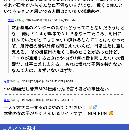
それが日常だからそんなに不満ないんだよな。
近くに住んど
いてうるさいと騒いでる人間はだいたい活動家や。
返信
743mg
2023年05月01日 20:52
ID:g3MzEzNzI
防府基地のメンターの音ならどうってことないだろうけど
な。
俺はＦ１４が厚木でＮＬＰをやってたころ、町田に
住んでいたがとてもじゃない慣れるなんてことはなかった
ぞ。飛行機の音以外何も聞こえないんだ。日常生活に差し
支える。
その後横田の近くに勤めたことがあったけど、
Ｆ１８が通過するときはやっぱり何の音も聞こえない大音
響だ。仕事に差し支える。
あれに慣れて不満を持たない
なんて人は、まずいないはずだ。
返信
743mg
2023年05月03日 09:06
ID:Q5NjI3OTE
つべ動画だし音声MP4圧縮なんで言うほどの事はない
返信
743mg
2025年05月07日 02:42
ID:cwMzkzODI
一人でオナニーするのはやめてください！
本物の女の子がたくさんいるサイトです – 𝐍𝐔𝟒.𝐅𝐔𝐍
コメントを残す