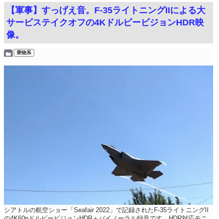
【軍事】すっげえ音。F-35ライトニングIIによる大
サービステイクオフの4KドルビービジョンHDR映
像。
乗物系
シアトルの航空ショー「Seafair 2022」で記録されたF-35ライトニングII
の4K60pドルビービジョンHDR＋バイノーラル録音です。HDR対応モニ