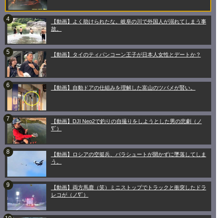
【動画】よく助けられたな。岐阜の川で外国人が溺れてしまう事
故。
【動画】タイのティパンコーン王子が日本人女性とデートか？
【動画】自動ドアの仕組みを理解した富山のツバメが賢い。
【動画】DJI Neo2で釣りの自撮りをしようとした男の悲劇（ノ
∇`）
【動画】ロシアの空挺兵、パラシュートが開かずに墜落してしま
う。
【動画】両方馬鹿（笑）ミニストップでトラックと衝突したドラ
レコが（ノ∇`）