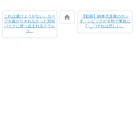
これは避けようがない。カー
【動画】納車式直後のホン
ブを曲がりきれなかった対向
ダ・シビックが８秒で事故に
バイクに突っ込まれるドラレ
(´･_･`)それは悲しい。
コ。