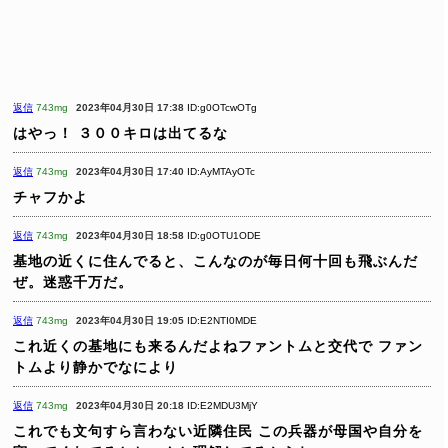
返信
743mg
2023年04月30日 17:38
ID:g0OTcwOTg
はやっ！
３００キロは出てるな
返信
743mg
2023年04月30日 17:40
ID:AyMTAyOTc
チャフかよ
返信
743mg
2023年04月30日 18:58
ID:g0OTU1ODE
基地の近くに住んでると、こんなのが毎日何十回も飛ぶんだ
ぜ。迷惑千万だ。
返信
743mg
2023年04月30日 19:05
ID:E2NTI0MDE
これ近くの基地にも来るんだよねファントムと交代で
ファン
トムより静かでなにより
返信
743mg
2023年04月30日 20:18
ID:E2MDU3MjY
これでも文句すら言わない近隣住民
この兵器が母国や自分を