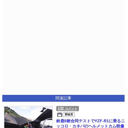
関連記事
132
コメント
乗物系
鈴鹿8耐合同テストでYZF-R1に乗るニ
ッコロ・カネパのヘルメットカム映像