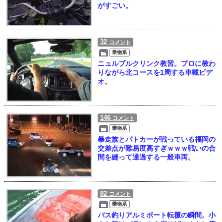
がすごい。
32
コメント
乗物系
ニュルブルクリンク教習。プロに教わ
りながら北コースを1周する車載ビデ
オ。
146
コメント
乗物系
暴走族とパトカーが戦っている福岡の
交差点が難易度高すぎｗｗｗ戦いの合
間を縫って通過する一般車両。
82
コメント
乗物系
バス釣りアルミボート転覆の瞬間。小