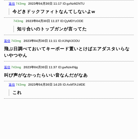
返信
743mg
2023年04月30日 11:17
ID:gzNzM2NTU
今どきドックファィトなんてしないよw
743mg
2023年04月30日 11:27
ID:QyMDYzODE
知り合いのトップガンが言ってた
返信
743mg
2023年04月30日 11:11
ID:A3NjA3ODU
飛ぶ日調べておいてキーボード置いとけばエアダスタいらな
いやつやん
返信
743mg
2023年04月30日 11:37
ID:gwNzk4Njg
叫び声がなかったらいい音なんだがなあ
返信
743mg
2023年04月30日 14:25
ID:AxMTA1MDE
これ