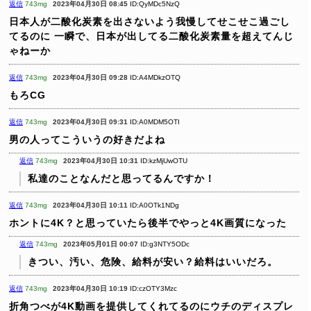
返信
743mg
2023年04月30日 08:45
ID:QyMDc5NzQ
日本人が二酸化炭素を出さないよう我慢してせこせこ過ごし
てるのに
一瞬で、日本が出してる二酸化炭素量を超えてんじ
ゃねーか
返信
743mg
2023年04月30日 09:28
ID:A4MDkzOTQ
もろCG
返信
743mg
2023年04月30日 09:31
ID:A0MDM5OTI
男の人ってこういうの好きだよね
返信
743mg
2023年04月30日 10:31
ID:kzMjUwOTU
私達のことなんだと思ってるんですか！
返信
743mg
2023年04月30日 10:11
ID:A0OTk1NDg
ホントに4K？と思っていたら後半でやっと4K画質になった
返信
743mg
2023年05月01日 00:07
ID:g3NTY5ODc
きつい、汚い、危険、給料が安い？給料はいいだろ。
返信
743mg
2023年04月30日 10:19
ID:czOTY3Mzc
折角つべが4K動画を提供してくれてるのにウチのディスプレ