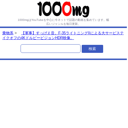
1000mgはYouTubeを中心に今ネットで話題の動画を集めています。
幅
広いジャンルを毎日更新。
乗物系
>
【軍事】すっげえ音。F-35ライトニングIIによる大サービステ
イクオフの4KドルビービジョンHDR映像。