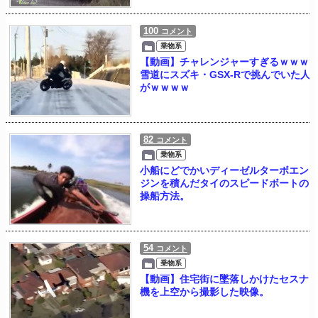
100
コメント
乗物系
【動画】チャレンジャーすぎるｗｗｗ
雪道にスズキ・GSX-Rで挑んでいた人
がｗｗｗｗ
82
コメント
乗物系
小船にどでかいディーゼルターボエン
ジンを積んだタイのスピードボートの
操船方法。
54
コメント
乗物系
【動画】住宅街に墜落しかけたセスナ
機を上空から撮影した映像。