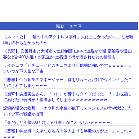
最新ニュース
【ネット史】 「鏡の中のアクトレス事件」夫は正しかったのに、なぜ喧
嘩は終わらなかったのか
【長野】 安曇野市と大町市で土砂崩落 山中の道路が寸断 宿泊客や登山
客など計400人近くが孤立か 土石流で橋が流されたとの情報も
ライチュウ「ピチューとピカチュウより圧倒的に強いですｗｗｗｗ」←
こいつが不人気な理由
【悲報】仙台育英のマネージャー、首をひねっただけでウインクしたこ
とにされてしまうｗｗｗ
【衝撃】浜辺美波さん、『コレ』が苦手なタイプだった！？←お世話し
てあげたい弱男が大量沸きしてしまうw w w w w w w w w
記録的猛暑の欧州、ドナウ川の水位が低下してマンモスの骨や沈没した
ドイツ軍の戦艦が出現
「楽だけど年収800万超える仕事」がこれらしいｗｗｗｗｗ
【悲報】学歴厨「文系なら地方旧帝大よりも早慶の方が上！」←これｗ
ｗｗｗ