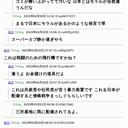
ゴミが舞い上がってて汚いな
日本とはモラルが全然違
うんだな
743mg
2023年04月30日 12:41
ID:gwNDY0OTI
まるで日本にモラルがあるかのような発言で草
返信
743mg
2023年04月30日 13:06
ID:cwNDQyODQ
スーパーカブ静か過ぎやろ
返信
743mg
2023年04月30日 07:07
ID:cxMDg0MTU
これは戦闘のための飛行機ですかね？
返信
743mg
2023年04月30日 10:06
ID:g1MjIxMTI
違うよ
お金儲けの道具だよ
返信
743mg
2023年04月30日 10:07
ID:AyMTc1NDI
これは共産党や社民党が言う暴力装置です
これを日本が
配備すると侵略戦争まっしぐららしいです
743mg
2023年05月01日 00:08
ID:I2MjY2MjQ
三沢基地に既に配備されてるよ。
返信
743mg
2023年04月30日 08:06
ID:E4NTc2ODM