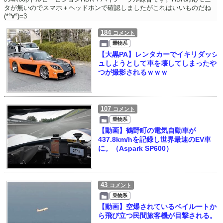
タが無いのでスマホ＋ヘッドホンで確認しましたがこれはいいものだね
(*°∀°)=3
184
コメント
乗物系
【大黒PA】レンタカーでイキリダッシ
ュしようとして車を壊してしまったや
つが撮影されるｗｗｗ
107
コメント
乗物系
【動画】鶴野町の電気自動車が
437.8km/hを記録し世界最速のEV車
に。（Aspark SP600）
43
コメント
乗物系
【動画】空爆されているベイルートか
ら飛び立つ民間旅客機が目撃される。