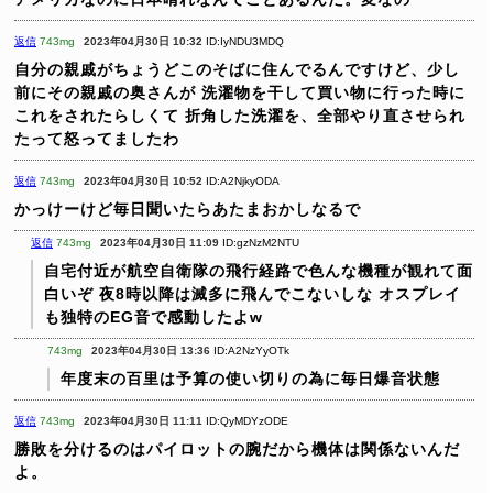
返信
743mg
2023年04月30日 10:32
ID:IyNDU3MDQ
自分の親戚がちょうどこのそばに住んでるんですけど、少し
前にその親戚の奥さんが
洗濯物を干して買い物に行った時に
これをされたらしくて
折角した洗濯を、全部やり直させられ
たって怒ってましたわ
返信
743mg
2023年04月30日 10:52
ID:A2NjkyODA
かっけーけど毎日聞いたらあたまおかしなるで
返信
743mg
2023年04月30日 11:09
ID:gzNzM2NTU
自宅付近が航空自衛隊の飛行経路で色んな機種が観れて面
白いぞ
夜8時以降は滅多に飛んでこないしな
オスプレイ
も独特のEG音で感動したよw
743mg
2023年04月30日 13:36
ID:A2NzYyOTk
年度末の百里は予算の使い切りの為に毎日爆音状態
返信
743mg
2023年04月30日 11:11
ID:QyMDYzODE
勝敗を分けるのはパイロットの腕だから機体は関係ないんだ
よ。