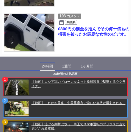
103
コメント
乗物系
6800円の罰金を拒んでその何十倍もの
損害を被ったお馬鹿な女性のビデオ。
24時間
1週間
1ヶ月間
24時間の人気記事
【動画】ロシア軍のドローンをネット発射装置で撃墜するウクラ
イナ。
【動画】これはお見事。中国重慶市で珍しい事故が撮影される。
【動画】逃げる判断はやっ！埼玉でスマホ運転のプリウスに当て
逃げされる車載。