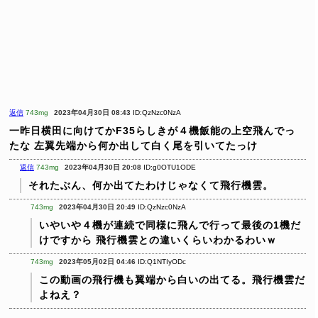
返信
743mg
2023年04月30日 08:43
ID:QzNzc0NzA
一昨日横田に向けてかF35らしきが４機飯能の上空飛んでっ
たな
左翼先端から何か出して白く尾を引いてたっけ
返信
743mg
2023年04月30日 20:08
ID:g0OTU1ODE
それたぶん、何か出てたわけじゃなくて飛行機雲。
743mg
2023年04月30日 20:49
ID:QzNzc0NzA
いやいや４機が連続で同様に飛んで行って最後の1機だ
けですから
飛行機雲との違いくらいわかるわいｗ
743mg
2023年05月02日 04:46
ID:Q1NTIyODc
この動画の飛行機も翼端から白いの出てる。飛行機雲だ
よねえ？