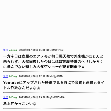
返信
743mg
2023年04月30日 11:39
ID:Q3MDIyNDc
一方今日は鹿屋のエアメモが前日悪天候で外来機がほとんど
来られず、天候回復した今日はほぼ体験搭乗のヘリしかろく
に飛んでない悲しみの航空ショーが現在開催中ｗ
返信
743mg
2023年04月30日 12:12
ID:MxNjg0NTM
Youtubeにアップされた映像で見る時点で音質も画質もタイ
トル詐欺なんだよなあ
返信
743mg
2023年04月30日 13:30
ID:g0NDM5NDA
急上昇かっこいいな