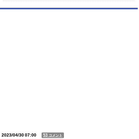
【驚愕】 新幹線じゃなく『帰省費4000円』安くなる在来線で帰省した結
果ｗｗｗｗｗ
【動画】USJの禁止エリアに子どもたちが続々乱入 → スタッフが注意し
ても止まらない事態に
Powered by livedoor 相互RSS
2023/04/30
07:00
53
コメント