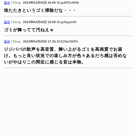
返信
743mg
2023年04月30日 16:00
ID:gzMTExNDM
埃たたきというゴミ掃除だな・・・
返信
743mg
2023年04月30日 16:58
ID:gzNzgxODI
ゴミが舞ってて汚ねえｗ
返信
743mg
2023年04月30日 17:36
ID:E2NzU5MTk
ジジババの歓声を高音質、舞い上がるゴミを高画質でお届
け。もっと良い状況での楽しみ方が色々あるだろ感は否めな
いがやはりこの間近に感じる音は本物。