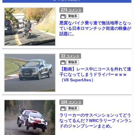
274
コメント
乗物系
悪質なバイク乗り達で無法地帯となっ
ている日本ロマンチック街道の映像が
話題に。
33
コメント
乗物系
【動画】レース中にコースを外れて迷
子になってしまうドライバーｗｗｗ
（V8 SuperUtes）
104
コメント
乗物系
ラリーカーのサスペンションってどう
なってるんだ？WRCラリーフィンラン
ドのジャンプシーンまとめ。