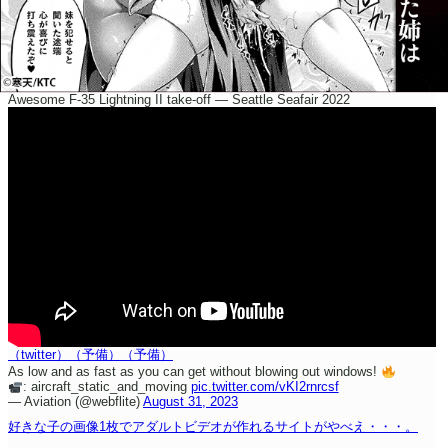
Awesome F-35 Lightning II take-off — Seattle Seafair 2022
（twitter）
（予備）
（予備）
As low and as fast as you can get without blowing out windows!
: aircraft_static_and_moving
pic.twitter.com/vKI2rnrcsf
— Aviation (@webflite)
August 31, 2023
好きな子の画像1枚でアダルトビデオが作れるサイトがやべえ・・・。