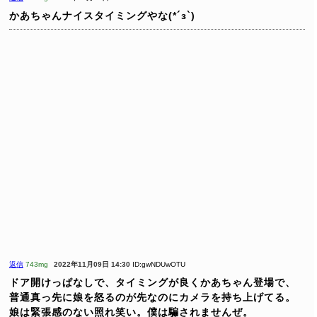
かあちゃんナイスタイミングやな(*´з`)
返信
743mg
2022年11月09日 14:30
ID:gwNDUwOTU
ドア開けっぱなしで、タイミングが良くかあちゃん登場で、
普通真っ先に娘を怒るのが先なのにカメラを持ち上げてる。
娘は緊張感のない照れ笑い。僕は騙されませんぜ。