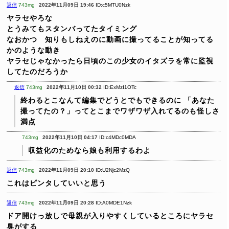
返信
743mg
2022年11月09日 19:46
ID:c5MTU0Nzk
ヤラセやろな
とうみてもスタンバってたタイミング
なおかつ 知りもしねえのに動画に撮ってることが知ってる
かのような動き
ヤラセじゃなかったら日頃のこの少女のイタズラを常に監視
してたのだろうか
返信
743mg
2022年11月10日 00:32
ID:ExMzI1OTc
終わるとこなんて編集でどうとでもできるのに
「あなた
撮ってたの？」ってとこまでワザワザ入れてるのも怪しさ
満点
743mg
2022年11月10日 04:17
ID:c4MDc0MDA
収益化のためなら娘も利用するわよ
返信
743mg
2022年11月09日 20:10
ID:U2Njc2MzQ
これはピンタしていいと思う
返信
743mg
2022年11月09日 20:28
ID:A0MDE1Nzk
ドア開けっ放しで母親が入りやすくしているところにヤラセ
臭がする