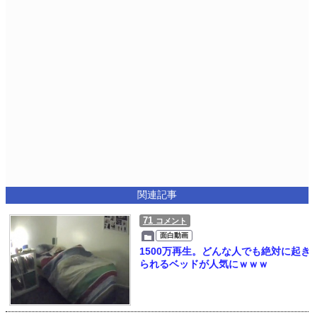
関連記事
71
コメント
面白動画
1500万再生。どんな人でも絶対に起き
られるベッドが人気にｗｗｗ