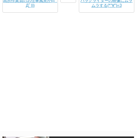
高所作業員のお仕事風景が(((ﾟ
パラグライダーの映像にムラ
Дﾟ)))
ムラする(*°∀°)=3