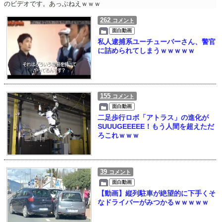
のビデオです。あっぶねえｗｗｗ
262
コメント
面白動画
私人逮捕系ユーチューバーさん、警官
に詰められてしまうｗｗｗｗｗ
155
コメント
面白動画
二足歩行ロボ「アトラス」の進化が
SUUUGEEEEE！もう人間を超えただ
ろこれｗｗｗ
39
コメント
面白動画
【動画】縦列駐車が絶望的に下手くそ
なドライバーがみつかるｗｗｗｗｗ