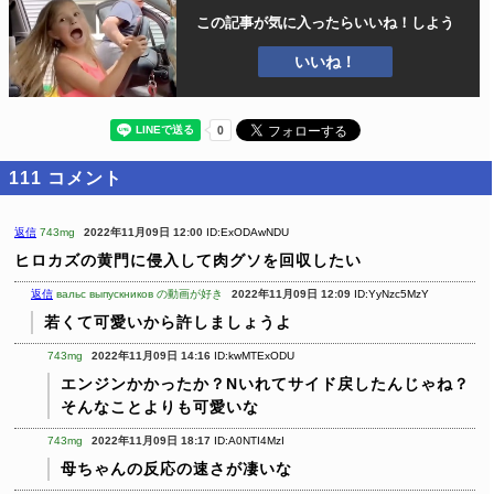
この記事が気に入ったら
いいね！しよう
いいね！
111
コメント
返信
743mg
2022年11月09日 12:00
ID:ExODAwNDU
ヒロカズの黄門に侵入して肉グソを回収したい
返信
вальс выпускников の動画が好き
2022年11月09日 12:09
ID:YyNzc5MzY
若くて可愛いから許しましょうよ
743mg
2022年11月09日 14:16
ID:kwMTExODU
エンジンかかったか？Nいれてサイド戻したんじゃね？
そんなことよりも可愛いな
743mg
2022年11月09日 18:17
ID:A0NTI4MzI
母ちゃんの反応の速さが凄いな