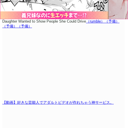
Daughter Wanted to Show People She Could Drive
（rumble）
（予備）
（予備）
（予備）
【動画】好きな芸能人でアダルトビデオが作れちゃう神サービス。