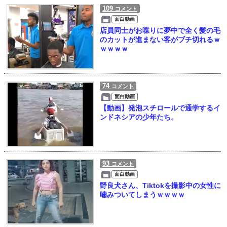
109
コメント
面白動画
店員同士がお喋りに夢中で全く髪の毛
のカットが進まない客がブチ切れるｗ
ｗｗｗｗ
74
コメント
面白動画
【動画】発泡スチロールで通学するイ
ンドネシアの少年たち。
93
コメント
面白動画
野良犬さん、Tiktokを撮影中の女性に
噛みついてしまうｗｗｗｗ