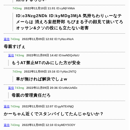
743mg
2022年11月10日 11:01
ID:cyMjY4Mzk
ID:c3Nzg2NDk
ID:kyMDg3MjA
気持ちわりぃーなテ
メーらは
消えろ妄想野郎
ちびまる子の顔見て抜いてろ
オッサン&クソの役にも立たない老害
返信
743mg
2022年11月09日 12:02
ID:YyNzc4NzA
母親すげぇ
返信
743mg
2022年11月09日 14:42
ID:kwNDQxNzU
もうAT禁止MTのみにした方が安全
743mg
2022年11月09日 15:16
ID:YyNzc2NTQ
車が無ければ解決でしょw
返信
743mg
2022年11月09日 20:36
ID:IzMzUxNDc
母親の管理責任だろ
返信
743mg
2022年11月09日 12:07
ID:gyNTE4NjQ
かーちゃん近くでスタンバイしてたんじゃないか？
返信
743mg
2022年11月09日 12:10
ID:kyMDY5ODY