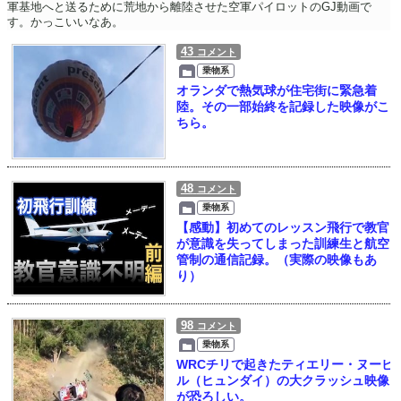
軍基地へと送るために荒地から離陸させた空軍パイロットのGJ動画で
す。かっこいいなあ。
43
コメント
乗物系
オランダで熱気球が住宅街に緊急着
陸。その一部始終を記録した映像がこ
ちら。
48
コメント
乗物系
【感動】初めてのレッスン飛行で教官
が意識を失ってしまった訓練生と航空
管制の通信記録。（実際の映像もあ
り）
98
コメント
乗物系
WRCチリで起きたティエリー・ヌービ
ル（ヒュンダイ）の大クラッシュ映像
が恐ろしい。