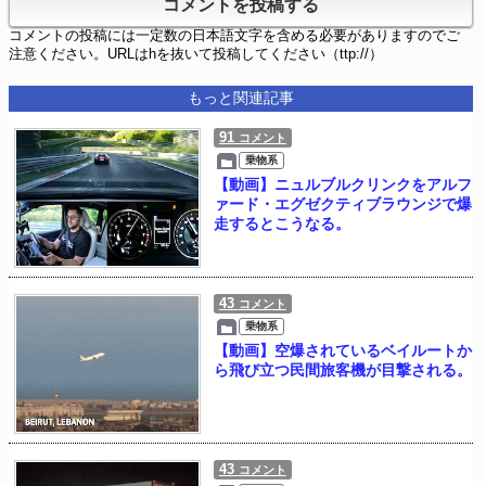
コメントの投稿には一定数の日本語文字を含める必要がありますのでご
注意ください。URLはhを抜いて投稿してください（ttp://）
もっと関連記事
91
コメント
乗物系
【動画】ニュルブルクリンクをアルフ
ァード・エグゼクティブラウンジで爆
走するとこうなる。
43
コメント
乗物系
【動画】空爆されているベイルートか
ら飛び立つ民間旅客機が目撃される。
43
コメント