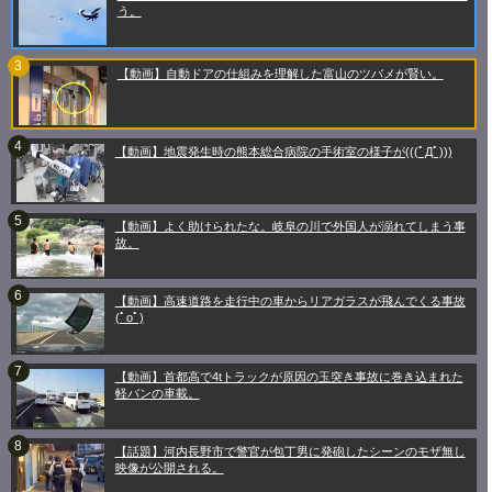
う。
【動画】自動ドアの仕組みを理解した富山のツバメが賢い。
【動画】地震発生時の熊本総合病院の手術室の様子が(((ﾟДﾟ)))
【動画】よく助けられたな。岐阜の川で外国人が溺れてしまう事
故。
【動画】高速道路を走行中の車からリアガラスが飛んでくる事故
(ﾟoﾟ)
【動画】首都高で4tトラックが原因の玉突き事故に巻き込まれた
軽バンの車載。
【話題】河内長野市で警官が包丁男に発砲したシーンのモザ無し
映像が公開される。