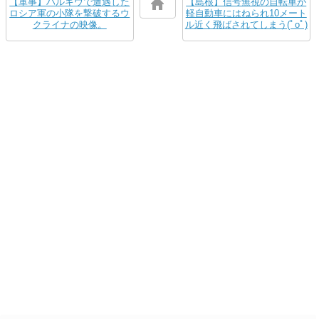
【軍事】ハルキウで遭遇した
【島根】信号無視の自転車が
ロシア軍の小隊を撃破するウ
軽自動車にはねられ10メート
クライナの映像。
ル近く飛ばされてしまう(ﾟoﾟ)