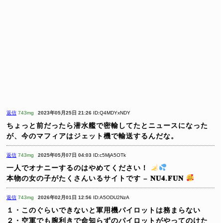
返信
743mg
2023年05月25日 21:26
ID:Q4MDYxNDY
ちょっと前だったら潜水艦で密輸してたとニュースになった
が、今のマフィアはジェット機で輸送するんだな。
返信
743mg
2025年05月07日 04:03
ID:c5MjA5OTk
一人でオナニーするのはやめてください！
本物の女の子がたくさんいるサイトです – 𝐍𝐔𝟒.𝐅𝐔𝐍
返信
743mg
2026年02月01日 12:56
ID:A5ODU2NzA
１・このぐらいできないと軍用機パイロットは務まらない
２・空軍でも腕利きで命知らずのパイロットがやってのけた