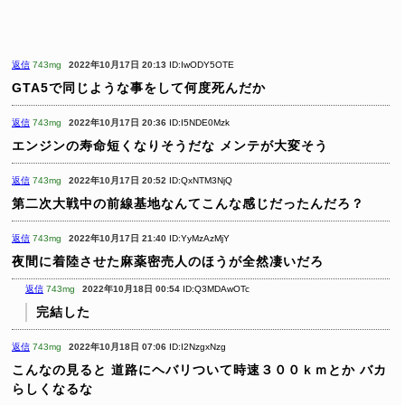
返信
743mg
2022年10月17日 20:13
ID:IwODY5OTE
GTA5で同じような事をして何度死んだか
返信
743mg
2022年10月17日 20:36
ID:I5NDE0Mzk
エンジンの寿命短くなりそうだな
メンテが大変そう
返信
743mg
2022年10月17日 20:52
ID:QxNTM3NjQ
第二次大戦中の前線基地なんてこんな感じだったんだろ？
返信
743mg
2022年10月17日 21:40
ID:YyMzAzMjY
夜間に着陸させた麻薬密売人のほうが全然凄いだろ
返信
743mg
2022年10月18日 00:54
ID:Q3MDAwOTc
完結した
返信
743mg
2022年10月18日 07:06
ID:I2NzgxNzg
こんなの見ると
道路にヘバリついて時速３００ｋｍとか
バカ
らしくなるな