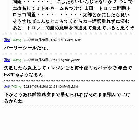
問題・・・・・・」
にしたらいいんじゃないか？
ついで
に改名してミドルネームもつけて
山田 トロッコ問題ト
ロッコ問題・・・・・・・・・・太郎とかにしたら良い
そうすればこんなところでくだらねー講釈垂れずに済む
あと、トロッコ問題の意味を間違えて覚えていると思うぞ
返信
743mg
2022年10月20日 18:46
ID:E4MzM1MTc
バーリーシールだな。
返信
743mg
2022年10月23日 17:51
ID:gzNzQwNzk
失敗したら炎上してエンジンごと何十億円もパァやで
年金で
FXするようなもん
返信
743mg
2023年05月19日 23:26
ID:MyMjIyMjM
下がどうあれ離陸速度まで乗せられればそのまま飛んでいけ
るからね