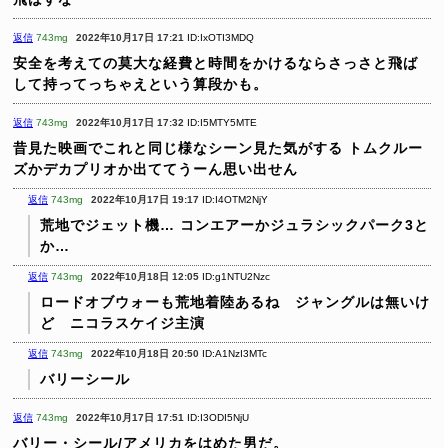
返信
743mg
2022年10月17日 17:21
ID:IxOTI3MDQ
安全を考えての莫大な経費と時間をかけるならさっさと飛ば
して持ってっちゃえという算段かも。
返信
743mg
2022年10月17日 17:32
ID:I5MTY5MTE
昔見た映画でこれと同じ様なシーン見た気がする
トムクルー
ズかデカプリオか出ててうーん思い出せん
返信
743mg
2022年10月17日 19:17
ID:I4OTM2NjY
荒地でジェット機…
コンエアーかジュラシックパーク3と
か…
返信
743mg
2022年10月18日 12:05
ID:g1NTU2Nzc
ロードオブウォーも荒地着陸あるね ジャングルは無いけ
ど ニコラスケイジ主演
返信
743mg
2022年10月18日 20:50
ID:A1NzI3MTc
バリーシール
返信
743mg
2022年10月17日 17:51
ID:I3ODI5NjU
バリー・シール/アメリカをはめた男だ。