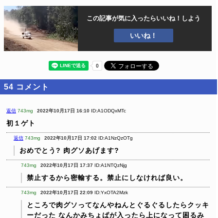
この記事が気に入ったら
いいね！しよう
いいね！
54
コメント
返信
743mg
2022年10月17日 16:10
ID:A1ODQxMTc
初１ゲト
返信
743mg
2022年10月17日 17:02
ID:A1NzQzOTg
おめでとう?
肉グソあげます?
743mg
2022年10月17日 17:37
ID:A1NTQzNjg
禁止するから密輸する。禁止にしなければ良い。
743mg
2022年10月17日 22:09
ID:YxOTA2Mzk
ところで肉グソってなんやねんとぐるぐるしたらクッキ
ーだった
なんかみちょぱが入ったら上になって困るみ