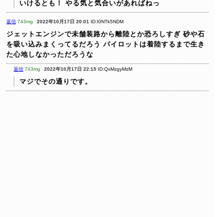
いけるとも！
やる気と気合いがあればねっ
返信
743mg
2022年10月17日 20:01
ID:I0NTk5NDM
ジェットエンジンで未舗装路から離陸とか恐ろしすぎ
砂や石
を吸い込みまくってるだろう
パイロットは着陸するまで生き
た心地しなかっただろうな
返信
743mg
2022年10月17日 22:15
ID:QxMzgyMzM
マジでその通りです。