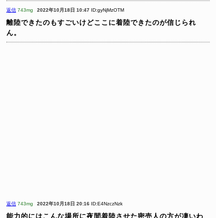
返信
743mg
2022年10月18日 10:47
ID:gyNjMzOTM
離陸できたのもすごいけどここに着陸できたのが信じられ
ん。
返信
743mg
2022年10月18日 20:16
ID:E4NzczNzk
能力的にはこんな場所に夜間着陸させた密売人の方が凄いわ