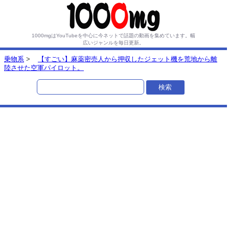
1000mgはYouTubeを中心に今ネットで話題の動画を集めています。
幅
広いジャンルを毎日更新。
乗物系
>
【すごい】麻薬密売人から押収したジェット機を荒地から離
陸させた空軍パイロット。