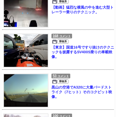
乗物系
【動画】猛烈な横風の中を進む大型ト
レーラー乗りのテクニック。
168
コメント
乗物系
【東京】国道16号ですり抜けのテクニ
ックを披露するSV400S乗りの車載映
像。
53
コメント
乗物系
黒山の空港でA320に大量バードスト
ライク（7ヒット）そのコクピット映
像。
100
コメント