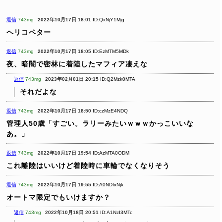
返信
743mg
2022年10月17日 18:01
ID:QxNjY1Mjg
ヘリコペター
返信
743mg
2022年10月17日 18:05
ID:EzMTM5MDk
夜、暗闇で密林に着陸したマフィア凄えな
返信
743mg
2023年02月01日 20:15
ID:Q2Mzk0MTA
それだよな
返信
743mg
2022年10月17日 18:50
ID:czMzE4NDQ
管理人50歳「すごい。ラリーみたいｗｗｗかっこいいな
あ。」
返信
743mg
2022年10月17日 19:54
ID:AzMTA0ODM
これ離陸はいいけど着陸時に車輪でなくなりそう
返信
743mg
2022年10月17日 19:55
ID:A0NDIxNjk
オートマ限定でもいけますか？
返信
743mg
2022年10月18日 20:51
ID:A1NzI3MTc