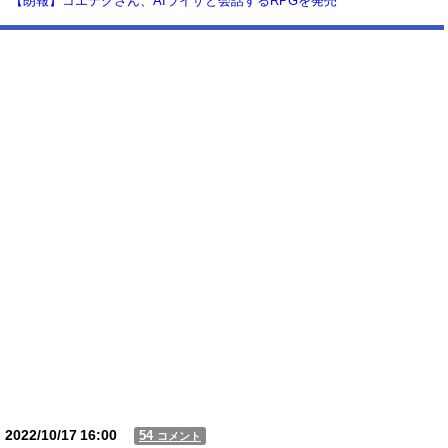
【朗報】コエテクさん、AIライザと会話するRPGを発売
wwwwwwwwwwww
【動画】USJの禁止エリアに子どもたちが続々乱入 → スタッフが注意し
ても止まらない事態に
Powered by livedoor 相互RSS
2022/10/17
16:00
54
コメント