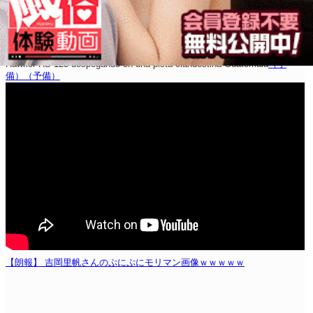
Hawker HS 125 despegando en una pista clandestina Guatemala
（予
備）
（予備）
【朗報】 吉岡里帆さんのぷにぷにモリマン画像ｗｗｗｗｗ