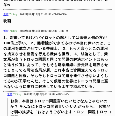
なw
返信
743mg
2022年10月19日 01:02
ID:Y0MDIxODA
映画
返信
743mg
2022年10月19日 19:07
ID:U2OTE2OTM
1、皆書いてるけどパイロットの腕としては密売人側の方が
100倍上手い。
2、離着陸ができてるので本当に偉いのは、こ
の運用を成立させている整備士。
3、もっと言うとこの運用
を成立させる整備を行える機体も優秀。
4。結論として、糞
文系が言うトロッコ問題と同じで問題の解決ポイントはもっ
と違う位置にあって、そもそも麻薬組織に滑走路を建設させ
てしまってる司法当局が屑。これ本当に皆間違えてるトロッ
コ問題と同根。そもそもトロッコ問題を発生させないようし
てるのが工学なんだ。そして僕達の世界はトロッコ問題に至
らないように事前に解決している工学で溢れている。
返信
743mg
2022年10月20日 01:16
ID:Y0NjYzMDc
お前、本当はトロッコ問題言いたいだけなんじゃないの
か？
そんなにトロッコ問題言いたいんだったら、
お前だ
け朝の挨拶を「おはようございますトロッコ問題トロッコ