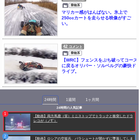
乗物系
マリカー感がはんぱない。氷上で
250ccカートを走らせる映像がすご
い。
42
コメント
乗物系
【WRC】フェンスをぶち破ってコース
に戻るオリバー・ソルベルグの豪快ド
ライブ。
24時間
1週間
1ヶ月間
24時間の人気記事
【動画】両方馬鹿（笑）ミニストップでトラックと衝突したドラ
レコが（ノ∇`）
【動画】ロシアの空挺兵、パラシュートが開かずに墜落してしま