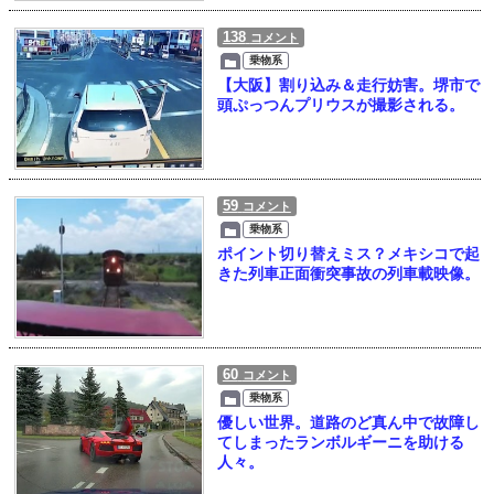
138
コメント
乗物系
【大阪】割り込み＆走行妨害。堺市で
頭ぷっつんプリウスが撮影される。
59
コメント
乗物系
ポイント切り替えミス？メキシコで起
きた列車正面衝突事故の列車載映像。
60
コメント
乗物系
優しい世界。道路のど真ん中で故障し
てしまったランボルギーニを助ける
人々。