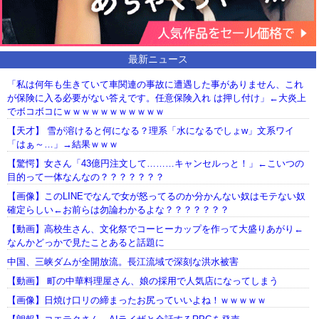
最新ニュース
「私は何年も生きていて車関連の事故に遭遇した事がありません、これ
が保険に入る必要がない答えです。任意保険入れ は押し付け」←大炎上
でボコボコにｗｗｗｗｗｗｗｗｗｗｗ
【天才】 雪が溶けると何になる？理系「水になるでしょw」文系ワイ
「はぁ～…」→結果ｗｗｗ
【驚愕】女さん「43億円注文して………キャンセルっと！」←こいつの
目的って一体なんなの？？？？？？？
【画像】このLINEでなんで女が怒ってるのか分かんない奴はモテない奴
確定らしい←お前らは勿論わかるよな？？？？？？？
【動画】高校生さん、文化祭でコーヒーカップを作って大盛りあがり←
なんかどっかで見たことあると話題に
中国、三峡ダムが全開放流。長江流域で深刻な洪水被害
【動画】 町の中華料理屋さん、娘の採用で人気店になってしまう
【画像】日焼け口リの締まったお尻っていいよね！ｗｗｗｗｗ