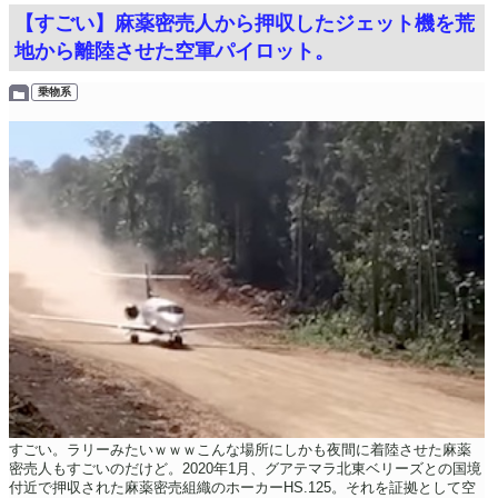
【すごい】麻薬密売人から押収したジェット機を荒
地から離陸させた空軍パイロット。
乗物系
すごい。ラリーみたいｗｗｗこんな場所にしかも夜間に着陸させた麻薬
密売人もすごいのだけど。2020年1月、グアテマラ北東ベリーズとの国境
付近で押収された麻薬密売組織のホーカーHS.125。それを証拠として空