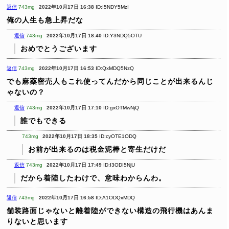
返信
743mg
2022年10月17日 16:38
ID:I5NDY5MzI
俺の人生も急上昇だな
返信
743mg
2022年10月17日 18:40
ID:Y3NDQ5OTU
おめでとうございます
返信
743mg
2022年10月17日 16:53
ID:QxMDQ5NzQ
でも麻薬密売人もこれ使ってんだから同じことが出来るんじ
ゃないの？
返信
743mg
2022年10月17日 17:10
ID:gxOTMwNjQ
誰でもできる
743mg
2022年10月17日 18:35
ID:cyOTE1ODQ
お前が出来るのは税金泥棒と寄生だけだ
返信
743mg
2022年10月17日 17:49
ID:I3ODI5NjU
だから着陸したわけで、意味わからんわ。
返信
743mg
2022年10月17日 16:58
ID:A1ODQxMDQ
舗装路面じゃないと離着陸ができない構造の飛行機はあんま
りないと思います