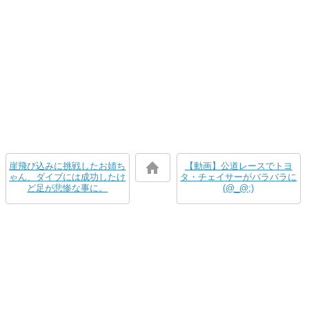
崖飛び込みに挑戦したお姉ち
【動画】公道レースでトヨ
ゃん、ダイブには成功したけ
タ・チェイサーがバラバラに
ど足が悲惨な事に。
(@_@;)