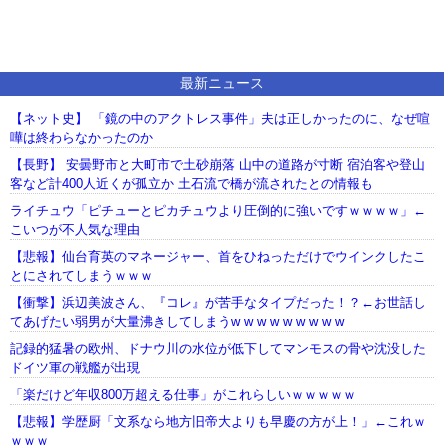
最新ニュース
【ネット史】 「鏡の中のアクトレス事件」夫は正しかったのに、なぜ喧
嘩は終わらなかったのか
【長野】 安曇野市と大町市で土砂崩落 山中の道路が寸断 宿泊客や登山
客など計400人近くが孤立か 土石流で橋が流されたとの情報も
ライチュウ「ピチューとピカチュウより圧倒的に強いですｗｗｗｗ」←
こいつが不人気な理由
【悲報】仙台育英のマネージャー、首をひねっただけでウインクしたこ
とにされてしまうｗｗｗ
【衝撃】浜辺美波さん、『コレ』が苦手なタイプだった！？←お世話し
てあげたい弱男が大量沸きしてしまうw w w w w w w w w
記録的猛暑の欧州、ドナウ川の水位が低下してマンモスの骨や沈没した
ドイツ軍の戦艦が出現
「楽だけど年収800万超える仕事」がこれらしいｗｗｗｗｗ
【悲報】学歴厨「文系なら地方旧帝大よりも早慶の方が上！」←これｗ
ｗｗｗ