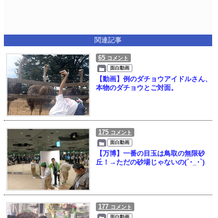
関連記事
65
コメント
面白動画
【動画】例のダチョウアイドルさん、
本物のダチョウとご対面。
175
コメント
面白動画
【万博】一番の目玉は鳥取の無限砂
丘！→ただの砂場じゃないの(´･_･`)
177
コメント
面白動画