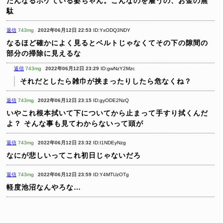
たんなるボケている婆ちゃん。こんなのを雇うの、お金の無
駄
返信
743mg
2022年06月12日 22:53
ID:YxODQ3NDY
なるほど確かによく見るとベルトじゃなくてその下の隙間の
部分の掃除に見えるな
返信
743mg
2022年06月12日 23:29
ID:gwNzY2Mzc
それだとしたら雑巾が挟まったりしたら危なくね？
返信
743mg
2022年06月12日 23:15
ID:gyODE2NzQ
いやこれ根本拭いて下についてから止まって手すり拭くんだ
よ？
そんな事も見てわからないって頭が
返信
743mg
2022年06月12日 23:32
ID:I1NDEyNzg
なにが悲しいってこれ初日じゃないだろ
返信
743mg
2022年06月12日 23:59
ID:Y4MTUzOTg
軽度池沼なんやろな…