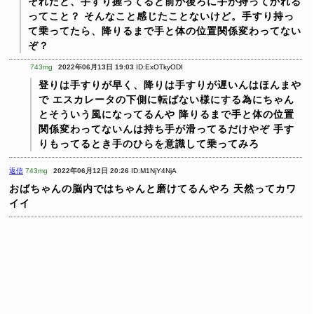
それだと、手すり握ってると前か後ろに手が持ってかれる
ってこと？
そんなこと感じたことないけど。手すり持っ
て乗ってたら、降りるまで手と体の位置関係変わってない
ぞ？
743mg
2022年06月13日 19:03
ID:ExOTkyODI
登りは手すりが早く、降りは手すりが遅いんはほんまや
で
エスカレータの下側に転ばない様にする為にちゃん
とそういう風になってるんや
降りるまで手と体の位置
関係変わってないんは持ち手が滑ってるだけやぞ
手す
りもってるとき手のひらを意識して乗ってみろ
返信
743mg
2022年06月12日 20:26
ID:M1NjY4NjA
おばちゃんの脳内ではちゃんと磨けてるんやろ
天然ってカワ
イイ