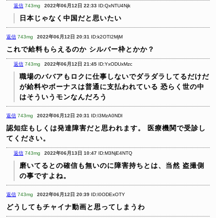
返信
743mg
2022年06月12日 22:33
ID:QxNTU4Njk
日本じゃなく中国だと思いたい
返信
743mg
2022年06月12日 20:31
ID:k2OTI2MjM
これで給料もらえるのか
シルバー枠とかか？
返信
743mg
2022年06月12日 21:45
ID:YxODUxMzc
職場のババアもロクに仕事しないでダラダラしてるだけだ
が給料やボーナスは普通に支払われている
恐らく世の中
はそういうモンなんだろう
返信
743mg
2022年06月12日 20:31
ID:I3MzA0NDI
認知症もしくは発達障害だと思われます。
医療機関で受診し
てください。
返信
743mg
2022年06月13日 10:47
ID:M3NjE4NTQ
磨いてるとの確信も無いのに障害持ちとは、当然 盗撮側
の事ですよね。
返信
743mg
2022年06月12日 20:39
ID:I0ODExOTY
どうしてもチャイナ動画と思ってしまうわ