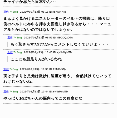
チャイナか思たら日本やん･･･
返信
743mg
2022年06月13日 08:18
ID:k5NjQ4NTc
まぁよく見かけるエスカレーターのベルトの掃除は、降り口
側のベルトに布巾を押さえ固定し拭き取るから・・・
マニュ
アルとかはないのではないでしょうか。
返信
743mg
2022年06月13日 09:55
ID:M3ODQzOTA
もう恥さらすだけだからコメントしなくていいよ・・・
返信
743mg
2022年06月13日 10:45
ID:YyNzMyMTM
ここにも脳足りんがいるわね
返信
743mg
2022年06月13日 10:39
ID:A5MDc5Njc
実は手すりと足元は微妙に速度が違う。
全然拭けてないって
わけじゃないね。
返信
743mg
2022年06月13日 10:44
ID:YyNzMyMTM
やっぱりおばちゃんの脳内ってこの程度だな