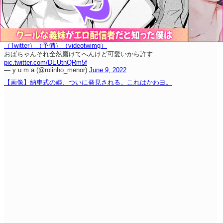
（Twitter）
（予備）
（videotwimg）
おばちゃんそれ全然磨けてへんけど
可愛いから許す
pic.twitter.com/DEUtnQRm5f
— y u m a (@rolinho_menor)
June 9, 2022
【画像】納車式の姫、ついに発見される。これはかわヨ。