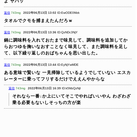
よ
ヤバッ
返信
743mg
2022年06月13日 13:02
ID:EwODE0Mzk
タオルでクモを捕まえたんだろｗ
返信
743mg
2022年06月13日 13:36
ID:QzNDc3NjY
鍋に調味料を入れておたまで味見して、調味料を追加してか
らおつゆを掬いなおすことなく味見して、また調味料を足し
て、以下繰り返しのおばちゃんを思い出した。
返信
743mg
2022年06月13日 13:44
ID:EyNjYwMDE
ある意味で賢いな
一見掃除しているようでしていない
エスカ
レーターに乗ってフリするだけでええんやからな
返信
743mg
2022年06月13日 16:39
ID:k5MzQzNjI
それなら一番↓か上にいてそこでやればいいやん
わざわざ
乗る必要もないしそっちの方が楽