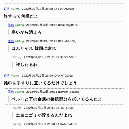
返信
743mg
2022年06月12日 20:08
ID:Y1ODc2NDc
許すって何様だよ
返信
743mg
2022年06月12日 20:58
ID:U0Mjg3MTk
寒いから消えろ
返信
743mg
2022年06月12日 22:42
ID:I3MzUxNjQ
ほんとそれ
韓国に謝れ
743mg
2022年06月13日 21:01
ID:Q0NDc5MzE
許したるわ
返信
743mg
2022年06月12日 20:09
ID:c4MTQ2NzI
雑巾を手すりに置いてるだけでしょう
返信
743mg
2022年06月12日 20:31
ID:M5MTk3MzU
ベルトと下の金属の接続部分を拭いてるんだよ
743mg
2022年06月12日 20:41
ID:I1NTg2MjE
土台にゴミが貯まるんだよね
743mg
2022年06月12日 21:58
ID:MwOTcwODc