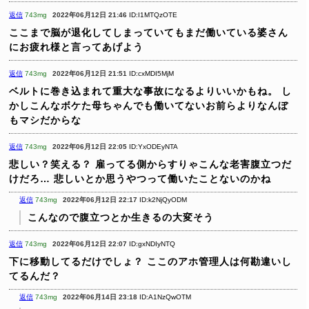
返信
743mg
2022年06月12日 21:46
ID:I1MTQzOTE
ここまで脳が退化してしまっていてもまだ働いている婆さん
にお疲れ様と言ってあげよう
返信
743mg
2022年06月12日 21:51
ID:cxMDI5MjM
ベルトに巻き込まれて重大な事故になるよりいいかもね。
し
かしこんなボケた母ちゃんでも働いてないお前らよりなんぼ
もマシだからな
返信
743mg
2022年06月12日 22:05
ID:YxODEyNTA
悲しい？笑える？
雇ってる側からすりゃこんな老害腹立つだ
けだろ…
悲しいとか思うやつって働いたことないのかね
返信
743mg
2022年06月12日 22:17
ID:k2NjQyODM
こんなので腹立つとか生きるの大変そう
返信
743mg
2022年06月12日 22:07
ID:gxNDIyNTQ
下に移動してるだけでしょ？
ここのアホ管理人は何勘違いし
てるんだ？
返信
743mg
2022年06月14日 23:18
ID:A1NzQwOTM