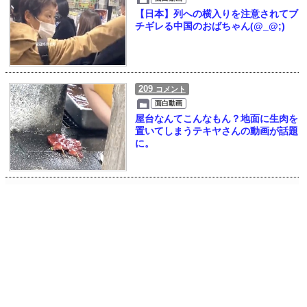
【日本】列への横入りを注意されてブ
チギレる中国のおばちゃん(@_@;)
209
コメント
面白動画
屋台なんてこんなもん？地面に生肉を
置いてしまうテキヤさんの動画が話題
に。