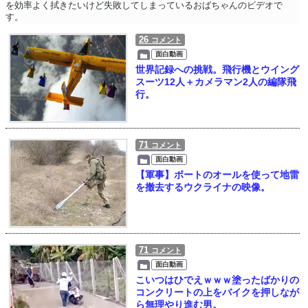
を効率よく拭きたいけど失敗してしまっているおばちゃんのビデオで
す。
26
コメント
面白動画
世界記録への挑戦。飛行機とウイング
スーツ12人＋カメラマン2人の編隊飛
行。
71
コメント
面白動画
【軍事】ボートのオールを使って地雷
を撤去するウクライナの映像。
71
コメント
面白動画
こいつはひでえｗｗｗ塗ったばかりの
コンクリートの上をバイクを押しなが
ら無理やり進む男。