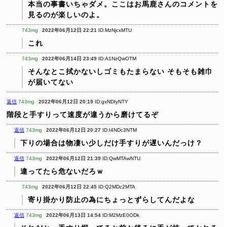
本当の事書いちゃダメ。ここはお馬鹿さんのコメントを
見るのが楽しいのよ。
743mg
2022年06月12日 22:21
ID:MzNjcxMTU
これ
743mg
2022年06月14日 23:49
ID:A1NzQwOTM
そんなとこ拭かないしゴミもたまらない
そもそも雑巾
が届いてない
返信
743mg
2022年06月12日 20:19
ID:gxNDIyNTY
階段と手すりって速度が違うから磨けてるぞ
返信
743mg
2022年06月12日 20:27
ID:I4NDc3NTM
下りの場合は物凄い少しだけ手すりが遅いんだっけ？
返信
743mg
2022年06月12日 21:39
ID:QwMTAwNTU
違ってたら危ないだろｗ
743mg
2022年06月12日 22:45
ID:Q2MDc2MTA
寄り掛かり防止の為にちょっとずらしてんだよな
返信
743mg
2022年06月13日 14:54
ID:M2MzE0ODk