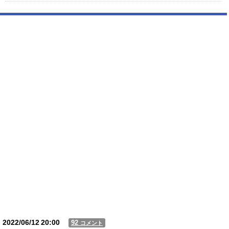
【驚愕】 新幹線じゃなく『帰省費4000円』安くなる在来線で帰省した結
果ｗｗｗｗｗ
【動画】USJの禁止エリアに子どもたちが続々乱入 → スタッフが注意し
ても止まらない事態に
Powered by livedoor 相互RSS
2022/06/12
20:00
92
コメント