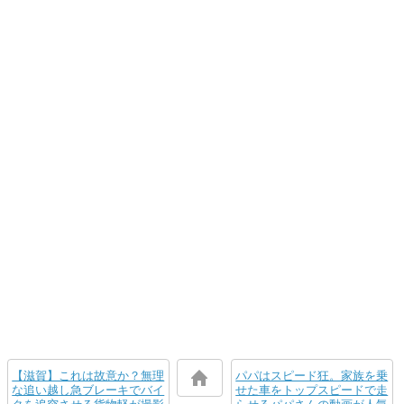
【滋賀】これは故意か？無理
パパはスピード狂。家族を乗
な追い越し急ブレーキでバイ
せた車をトップスピードで走