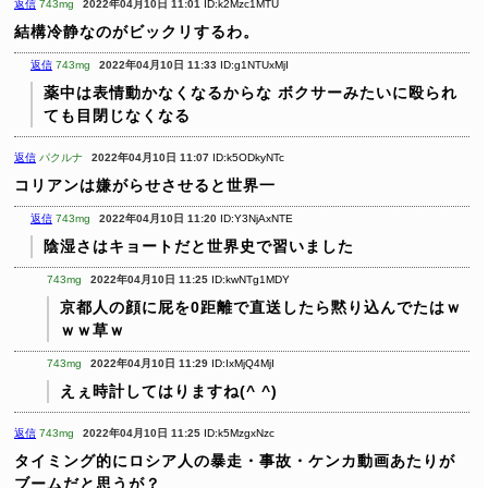
返信
743mg
2022年04月10日 11:01
ID:k2Mzc1MTU
結構冷静なのがビックリするわ。
返信
743mg
2022年04月10日 11:33
ID:g1NTUxMjI
薬中は表情動かなくなるからな
ボクサーみたいに殴られ
ても目閉じなくなる
返信
パクルナ
2022年04月10日 11:07
ID:k5ODkyNTc
コリアンは嫌がらせさせると世界一
返信
743mg
2022年04月10日 11:20
ID:Y3NjAxNTE
陰湿さはキョートだと世界史で習いました
743mg
2022年04月10日 11:25
ID:kwNTg1MDY
京都人の顔に屁を0距離で直送したら黙り込んでたはｗ
ｗｗ草ｗ
743mg
2022年04月10日 11:29
ID:IxMjQ4MjI
えぇ時計してはりますね(^ ^)
返信
743mg
2022年04月10日 11:25
ID:k5MzgxNzc
タイミング的にロシア人の暴走・事故・ケンカ動画あたりが
ブームだと思うが？