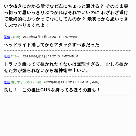
いや抜きにかかる所でなぜ左にちょっと避ける？
そのまま突
っ切って思いっきりぶつかればそれでいいのに
わざわざ避け
て最終的にぶつかってなにしてんのか？
最初っから思いっき
りぶつかりまくれよ！
返信
743mg
2022年04月11日 03:24
ID:E3NjAwNzk
ヘッドライト消してからアタックすべきだった
返信
743mg
2022年04月11日 03:27
ID:I4MTQ4NzM
トラック乗ってて抜かれたくないは無理すぎる。
むしろ抜か
せた方が煽られないから精神衛生上いい。
返信
通りすがりのペテン師
2022年04月11日 12:23
ID:M5MTgxMTg
良し！ この後はGUNを持ってるほうの勝ち！