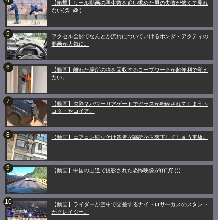
【衝撃】リール動画の再生数を追い求めた男の失敗が怖くて見れ
ない(@_@;)
アクセル全開でなんとか流れについていけるホンダ・アクティの
動画が人気に。
【動画】離れた場所の物を回収するロープワークが超便利で覚え
たい。
【動画】欠陥？パワーリアゲートでガラスが粉砕されてしまうト
ヨタ・セコイア。
【動画】エアコン取り付け業者が高所から落下してしまう事故。
【動画】中国の山道で撮影された恐怖映像が(((ﾟДﾟ)))
【動画】ライダーが空中で交差するナイトロサーカスのスタント
がクレイジー。