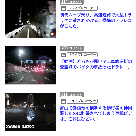
114
コメント
ドライブレコーダー
初代ムーブ乗り、高速道路で大型トラ
ックに潰されかける。恐怖のドラレコ
がこちら。
200
コメント
ドライブレコーダー
【動画】どっちが悪い？二車線左折の
交差点でバイクの事故ったドラレコ。
211
コメント
ドライブレコーダー
富山で赤信号を横断する歩行者を神回
避したのに乱暴されてしまう車載ビデ
オ。これはひどい。