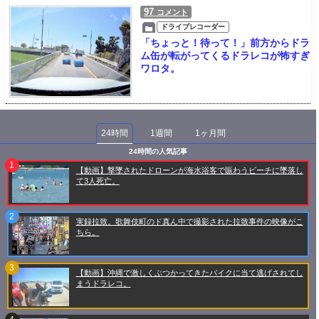
97
コメント
ドライブレコーダー
「ちょっと！待って！」前方からドラ
ム缶が転がってくるドラレコが怖すぎ
ワロタ。
24時間
1週間
1ヶ月間
24時間の人気記事
【動画】撃墜されたドローンが海水浴客で賑わうビーチに墜落し
て3人死亡。
実録拉致。歌舞伎町のド真ん中で撮影された拉致事件の映像がこ
ちら。
【動画】沖縄で激しくぶつかってきたバイクに当て逃げされてし
まうドラレコ。