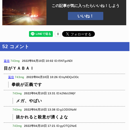
この記事が気に入ったら
いいね！しよう
いいね！
52
コメント
返信
743mg
2022年04月10日 10:02
ID:I5NTgxNDI
目がＹＡＢＡＩ
返信
743mg
2022年04月10日 10:26
ID:kyNDQxODc
拳銃が正義です
743mg
2022年04月10日 13:31
ID:k2MzU3MjY
メガ、やばい
743mg
2022年04月10日 13:38
ID:g1ODI3NzM
抜かれると殺意が湧くよな
743mg
2022年04月10日 17:21
ID:gyOTQ2NzE