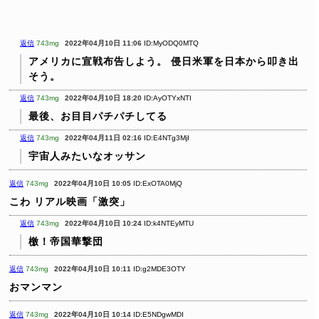
返信
743mg
2022年04月10日 11:06
ID:MyODQ0MTQ
アメリカに宣戦布告しよう。
侵日米軍を日本から叩き出
そう。
返信
743mg
2022年04月10日 18:20
ID:AyOTYxNTI
最後、お目目パチパチしてる
返信
743mg
2022年04月11日 02:16
ID:E4NTg3MjI
宇宙人みたいなオッサン
返信
743mg
2022年04月10日 10:05
ID:ExOTA0MjQ
こわ
リアル映画「激突」
返信
743mg
2022年04月10日 10:24
ID:k4NTEyMTU
檄！帝国華撃団
返信
743mg
2022年04月10日 10:11
ID:g2MDE3OTY
おマンマン
返信
743mg
2022年04月10日 10:14
ID:E5NDgwMDI