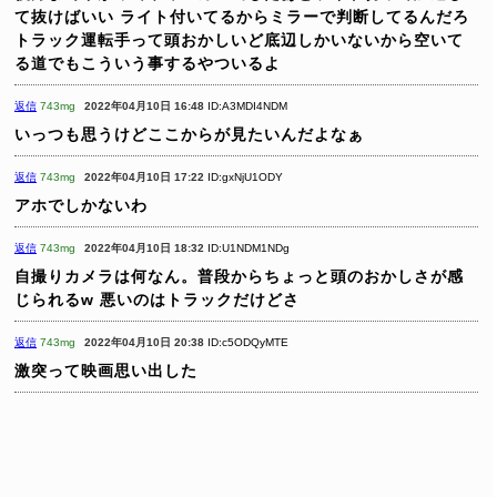
て抜けばいい
ライト付いてるからミラーで判断してるんだろ
トラック運転手って頭おかしいど底辺しかいないから空いて
る道でもこういう事するやついるよ
返信
743mg
2022年04月10日 16:48
ID:A3MDI4NDM
いっつも思うけどここからが見たいんだよなぁ
返信
743mg
2022年04月10日 17:22
ID:gxNjU1ODY
アホでしかないわ
返信
743mg
2022年04月10日 18:32
ID:U1NDM1NDg
自撮りカメラは何なん。普段からちょっと頭のおかしさが感
じられるw 悪いのはトラックだけどさ
返信
743mg
2022年04月10日 20:38
ID:c5ODQyMTE
激突って映画思い出した