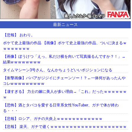
最新ニュース
【悲報】 おわり。
ボケて史上最強の作品 【画像】ボケて史上最強の作品、ついに決まるｗ
ｗｗｗｗｗｗｗ
【画像】ぼうけつ「えっ、私だけ横を向いて写真撮るんですか？！」→
結果w w w w w w w w
タイムマシーン3号さん、なんかちょうどいいポジションになる
【衝撃画像】ババアがジジイにチェーンソー！？←一体何があったんや
コレw w w w w w w w w
【凄すぎる】 力士の嫁に美人が多い理由→「これ」だったｗｗｗｗｗｗ
ｗ
【恐怖】酒とタバコを愛する日常系女性YouTuber、ガチで体が終わ
る・・・
【悲報】ロシア、ガチの大炎上ｗｗｗｗｗｗｗｗｗｗｗｗ
【悲報】 楽天、ガチで逝くｗｗｗｗｗｗｗｗｗｗｗｗｗｗｗｗｗｗｗｗ