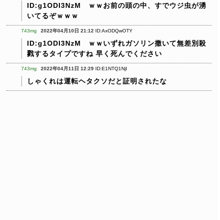
ID:g1ODI3NzM ｗｗお前の頭の中、すでウジ虫が湧
いてるぞｗｗｗ
743mg
2022年04月10日 21:12
ID:AxODQwOTY
ID:g1ODI3NzM ｗｗいずれガソリン撒いて無差別殺
戮するタイプですね
早く死んでください
743mg
2022年04月11日 12:29
ID:E1NTQ1NjI
しゃくれは運転ヘタクソだと証明されたな