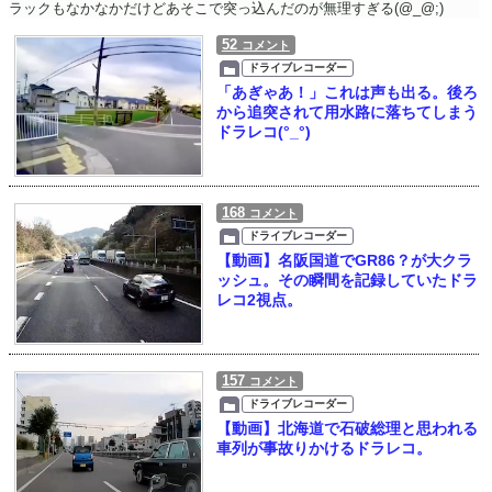
ラックもなかなかだけどあそこで突っ込んだのが無理すぎる(@_@;)
52
コメント
ドライブレコーダー
「あぎゃあ！」これは声も出る。後ろ
から追突されて用水路に落ちてしまう
ドラレコ(°_°)
168
コメント
ドライブレコーダー
【動画】名阪国道でGR86？が大クラ
ッシュ。その瞬間を記録していたドラ
レコ2視点。
157
コメント
ドライブレコーダー
【動画】北海道で石破総理と思われる
車列が事故りかけるドラレコ。