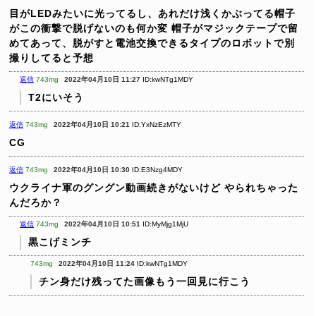
目がLEDみたいに光ってるし、あれだけ浅くかぶってる帽子
がこの衝撃で脱げないのも何か変
帽子がマジックテープで留
めてあって、脱がすと電池交換できるタイプのロボットで別
撮りしてると予想
返信
743mg
2022年04月10日 11:27
ID:kwNTg1MDY
T2にいそう
返信
743mg
2022年04月10日 10:21
ID:YxNzEzMTY
CG
返信
743mg
2022年04月10日 10:30
ID:E3Nzg4MDY
ウクライナ軍のグングン動画続きがないけど
やられちゃった
んだろか？
返信
743mg
2022年04月10日 10:51
ID:MyMjg1MjU
黒こげミンチ
743mg
2022年04月10日 11:24
ID:kwNTg1MDY
チン身だけ残ってた画像もう一回見に行こう