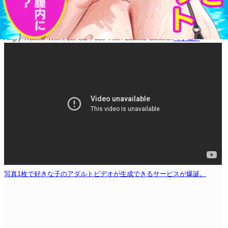
Angry Trucker Won’t Let Car Pass Then Causes Collision
（予備）
写真1枚で好きな子のアダルトビデオが生成できるサービスが爆誕。