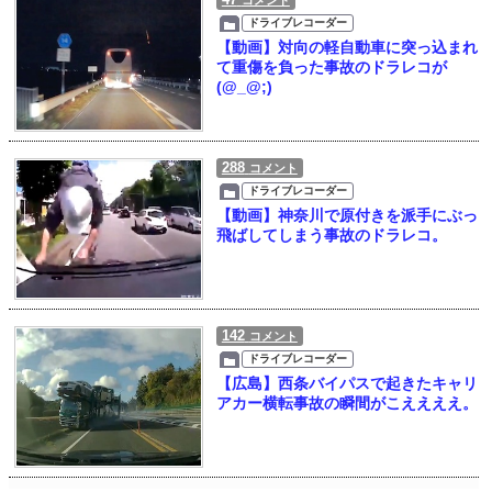
コメント
ドライブレコーダー
【動画】対向の軽自動車に突っ込まれ
て重傷を負った事故のドラレコが
(@_@;)
288
コメント
ドライブレコーダー
【動画】神奈川で原付きを派手にぶっ
飛ばしてしまう事故のドラレコ。
142
コメント
ドライブレコーダー
【広島】西条バイパスで起きたキャリ
アカー横転事故の瞬間がこええええ。