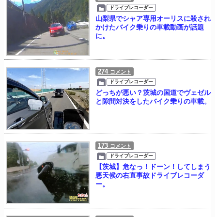
ドライブレコーダー
山梨県でシャア専用オーリスに殺され
かけたバイク乗りの車載動画が話題
に。
274
コメント
ドライブレコーダー
どっちが悪い？茨城の国道でヴェゼル
と隙間対決をしたバイク乗りの車載。
173
コメント
ドライブレコーダー
【茨城】危なっ！ドーン！してしまう
悪天候の右直事故ドライブレコーダ
ー。