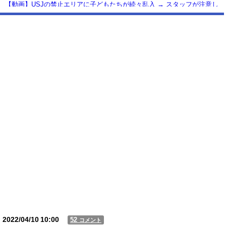
【動画】USJの禁止エリアに子どもたちが続々乱入 → スタッフが注意し
ても止まらない事態に
Powered by livedoor 相互RSS
2022/04/10
10:00
52
コメント