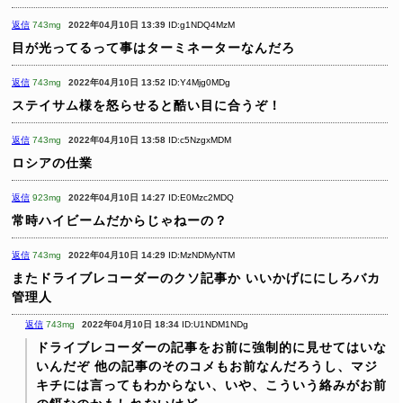
返信
743mg
2022年04月10日 13:39
ID:g1NDQ4MzM
目が光ってるって事はターミネーターなんだろ
返信
743mg
2022年04月10日 13:52
ID:Y4Mjg0MDg
ステイサム様を怒らせると酷い目に合うぞ！
返信
743mg
2022年04月10日 13:58
ID:c5NzgxMDM
ロシアの仕業
返信
923mg
2022年04月10日 14:27
ID:E0Mzc2MDQ
常時ハイビームだからじゃねーの？
返信
743mg
2022年04月10日 14:29
ID:MzNDMyNTM
またドライブレコーダーのクソ記事か
いいかげににしろバカ
管理人
返信
743mg
2022年04月10日 18:34
ID:U1NDM1NDg
ドライブレコーダーの記事をお前に強制的に見せてはいな
いんだぞ
他の記事のそのコメもお前なんだろうし、マジ
キチには言ってもわからない、いや、こういう絡みがお前