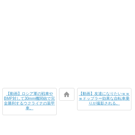
【動画】ロシア軍の戦車や
【動画】友達になりたいｗｗ
BMP対して30mm機関砲で完
ｗドップラー効果な自転車乗
全勝利するウクライナの装甲
りが撮影される。
車。