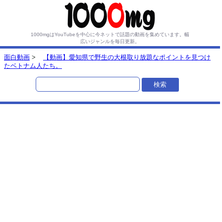
1000mgはYouTubeを中心に今ネットで話題の動画を集めています。
幅
広いジャンルを毎日更新。
面白動画
>
【動画】愛知県で野生の大根取り放題なポイントを見つけ
たベトナム人たち。