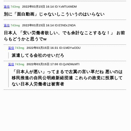
返信
743mg
2022年03月15日 16:14
ID:YzMTU4MDM
別に「面白動画」じゃないしこういうのはいらない
返信
743mg
2022年03月15日 16:14
ID:E5NDc2NDA
日本人
「安い労働者欲しい、でも余計なことするな！」
お前
らもどうかと思うでw
返信
743mg
2022年03月15日 16:31
ID:I1MDYwODU
派遣してる会社のせいだろ
返信
743mg
2022年03月15日 17:00
ID:QzNDMzMTI
「日本人が悪い」ってまるで左翼の言い草だね
悪いのは
移民推進の自民公明維新経団連
これらの政党に投票して
ない日本人労働者は被害者