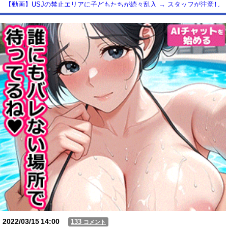
【動画】USJの禁止エリアに子どもたちが続々乱入 → スタッフが注意し
ても止まらない事態に
Powered by livedoor 相互RSS
2022/03/15
14:00
133
コメント