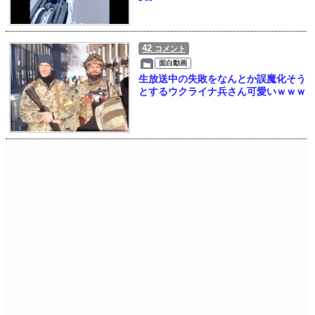
42
コメント
面白動画
生放送中の失敗をなんとか誤魔化そう
とするウクライナ兵さん可愛いｗｗｗ