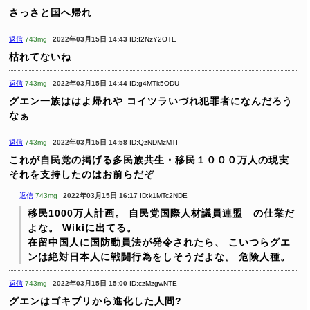
さっさと国へ帰れ
返信
743mg
2022年03月15日 14:43
ID:I2NzY2OTE
枯れてないね
返信
743mg
2022年03月15日 14:44
ID:g4MTk5ODU
グエン一族ははよ帰れや
コイツラいづれ犯罪者になんだろう
なぁ
返信
743mg
2022年03月15日 14:58
ID:QzNDMzMTI
これが自民党の掲げる多民族共生・移民１０００万人の現実
それを支持したのはお前らだぞ
返信
743mg
2022年03月15日 16:17
ID:k1MTc2NDE
移民1000万人計画。
自民党国際人材議員連盟 の仕業だ
よな。
Wikiに出てる。
在留中国人に国防動員法が発令されたら、
こいつらグエ
ンは絶対日本人に戦闘行為をしそうだよな。
危険人種。
返信
743mg
2022年03月15日 15:00
ID:czMzgwNTE
グエンはゴキブリから進化した人間?