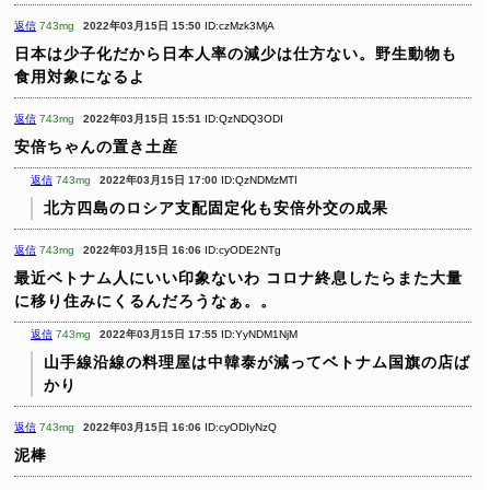
返信
743mg
2022年03月15日 15:50
ID:czMzk3MjA
日本は少子化だから日本人率の減少は仕方ない。野生動物も
食用対象になるよ
返信
743mg
2022年03月15日 15:51
ID:QzNDQ3ODI
安倍ちゃんの置き土産
返信
743mg
2022年03月15日 17:00
ID:QzNDMzMTI
北方四島のロシア支配固定化も安倍外交の成果
返信
743mg
2022年03月15日 16:06
ID:cyODE2NTg
最近ベトナム人にいい印象ないわ
コロナ終息したらまた大量
に移り住みにくるんだろうなぁ。。
返信
743mg
2022年03月15日 17:55
ID:YyNDM1NjM
山手線沿線の料理屋は中韓泰が減ってベトナム国旗の店ば
かり
返信
743mg
2022年03月15日 16:06
ID:cyODIyNzQ
泥棒