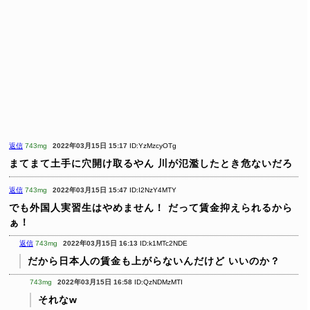
返信
743mg
2022年03月15日 15:17
ID:YzMzcyOTg
まてまて土手に穴開け取るやん
川が氾濫したとき危ないだろ
返信
743mg
2022年03月15日 15:47
ID:I2NzY4MTY
でも外国人実習生はやめません！
だって賃金抑えられるから
ぁ！
返信
743mg
2022年03月15日 16:13
ID:k1MTc2NDE
だから日本人の賃金も上がらないんだけど
いいのか？
743mg
2022年03月15日 16:58
ID:QzNDMzMTI
それなw