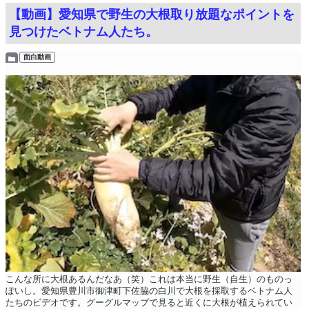
【動画】愛知県で野生の大根取り放題なポイントを
見つけたベトナム人たち。
面白動画
こんな所に大根あるんだなあ（笑）これは本当に野生（自生）のものっ
ぽいし。愛知県豊川市御津町下佐脇の白川で大根を採取するベトナム人
たちのビデオです。グーグルマップで見ると近くに大根が植えられてい