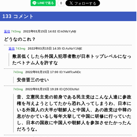
133
コメント
返信
743mg
2022年03月15日 14:02
ID:k0MzYyMjI
どうなのこれ？
返信
743mg
2022年03月15日 14:35
ID:AzNzY1MjE
敷居低くしたら外国人犯罪者数が日本トップレベルになっ
たベトナム人を許すな
743mg
2022年03月15日 17:00
ID:YwMTcwNDc
安倍晋三のせい
743mg
2022年03月15日 19:28
ID:Q5ODIzNzI
昔、立憲民主党の前身である民主党はこんな人達に参政
権を与えようとしてたから恐れ入ってしまうわ、日本に
いる外国人の大半が朝鮮人と中国人、あの政党は中韓の
息がかかているし毎年大挙して中国に研修に行っていた
し、日本の国政に中国人や朝鮮人を参加させたかったん
だろうな。