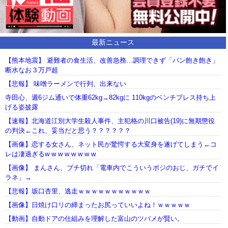
最新ニュース
【熊本地震】 避難者の食生活、改善急務…調理できず「パン飽き飽き」
断水なお３万戸超
【悲報】 味噌ラーメンで行列、出来ない
寺田心、週6ジム通いで体重62kg→82kgに 110kgのベンチプレス持ち上
げる姿披露
【速報】北海道江別大学生殺人事件、主犯格の川口被告(19)に無期懲役
の判決←これ、妥当だと思う？？？？？？
【画像】恋する女さん、ネット民が驚愕する大変身を遂げてしまう←コ
レは凄過ぎるw w w w w w w w
【画像】 まんさん、ブチ切れ「電車内でこういうポジのおじ、ガチでイ
ラネ」→
【悲報】坂口杏里、逃走ｗｗｗｗｗｗｗｗｗｗｗ
【画像】日焼け口リの締まったお尻っていいよね！ｗｗｗｗｗ
【動画】自動ドアの仕組みを理解した富山のツバメが賢い。