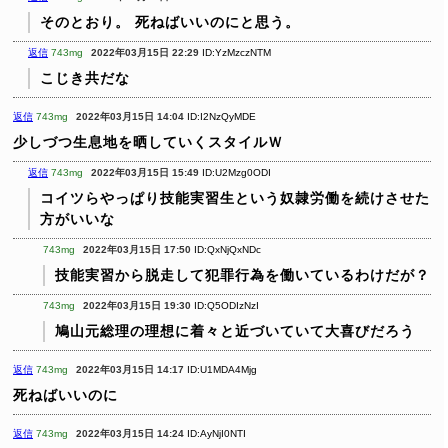
そのとおり。
死ねばいいのにと思う。
返信
743mg
2022年03月15日 22:29
ID:YzMzczNTM
こじき共だな
返信
743mg
2022年03月15日 14:04
ID:I2NzQyMDE
少しづつ生息地を晒していくスタイルＷ
返信
743mg
2022年03月15日 15:49
ID:U2Mzg0ODI
コイツらやっぱり技能実習生という奴隷労働を続けさせた
方がいいな
743mg
2022年03月15日 17:50
ID:QxNjQxNDc
技能実習から脱走して犯罪行為を働いているわけだが？
743mg
2022年03月15日 19:30
ID:Q5ODIzNzI
鳩山元総理の理想に着々と近づいていて大喜びだろう
返信
743mg
2022年03月15日 14:17
ID:U1MDA4Mjg
死ねばいいのに
返信
743mg
2022年03月15日 14:24
ID:AyNjI0NTI