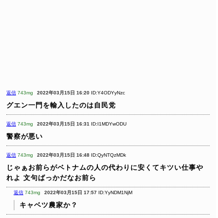
返信
743mg
2022年03月15日 16:20
ID:Y4ODYyNzc
グエン一門を輸入したのは自民党
返信
743mg
2022年03月15日 16:31
ID:I1MDYwODU
警察が悪い
返信
743mg
2022年03月15日 16:48
ID:QyNTQzMDk
じゃぁお前らがベトナムの人の代わりに安くてキツい仕事や
れよ
文句ばっかだなお前ら
返信
743mg
2022年03月15日 17:57
ID:YyNDM1NjM
キャベツ農家か？