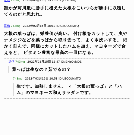
返信
743mg
2022年03月15日 15:15
ID:cyODI3Mzg
誰かが河川敷に勝手に植えた大根をこいつらが勝手に収穫し
てるのだと思われ。
返信
743mg
2022年03月15日 15:16
ID:U2ODUxMTQ
大根の葉っぱは、栄養価が高い。
付け根をカットして、虫や
ナメクジなどを葉っぱから取り去って、よく水洗いする。
細
かく刻んで、同様にカットしたハムを加え、マヨネーズで合
えると、
ビタミン豊富な最高の一皿になる。
返信
743mg
2022年03月15日 15:47
ID:I2NzQyMDE
葉っぱは生なの？茹でるの？
743mg
2022年03月15日 16:58
ID:U2ODUxMTQ
生です。加熱しません。
＜「大根の葉っぱ」と「ハ
ム」のマヨネーズ和えサラダ＞です。