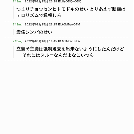
743mg
2022年03月15日 20:38
ID:UyODQwODQ
つまりチョウセンヒトモドキのせい
とりあえず動画は
テロリズムで通報しろ
743mg
2022年03月15日 23:15
ID:k0MTgwOTM
安倍シンパのせい
743mg
2022年03月16日 10:45
ID:M1MDY5NDk
立憲民主党は強制退去を出来ないようにしたんだけど
それにはスルーなんだよなこいつら