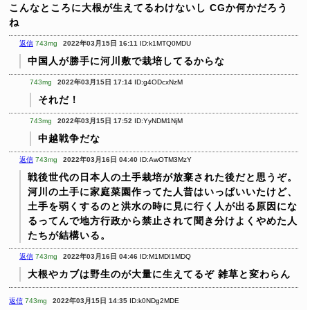
こんなところに大根が生えてるわけないし
CGか何かだろう
ね
返信
743mg
2022年03月15日 16:11
ID:k1MTQ0MDU
中国人が勝手に河川敷で栽培してるからな
743mg
2022年03月15日 17:14
ID:g4ODcxNzM
それだ！
743mg
2022年03月15日 17:52
ID:YyNDM1NjM
中越戦争だな
返信
743mg
2022年03月16日 04:40
ID:AwOTM3MzY
戦後世代の日本人の土手栽培が放棄された後だと思うぞ。
河川の土手に家庭菜園作ってた人昔はいっぱいいたけど、
土手を弱くするのと洪水の時に見に行く人が出る原因にな
るってんで地方行政から禁止されて聞き分けよくやめた人
たちが結構いる。
返信
743mg
2022年03月16日 04:46
ID:M1MDI1MDQ
大根やカブは野生のが大量に生えてるぞ
雑草と変わらん
返信
743mg
2022年03月15日 14:35
ID:k0NDg2MDE