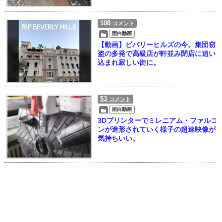
108
コメント
面白動画
【動画】ビバリーヒルズの今。集団窃
盗の多発で高級店が軒並み閉店に追い
込まれ寂しい街に。
53
コメント
面白動画
3Dプリンターでミレニアム・ファルコ
ンが造形されていく様子の超速映像が
気持ちいい。