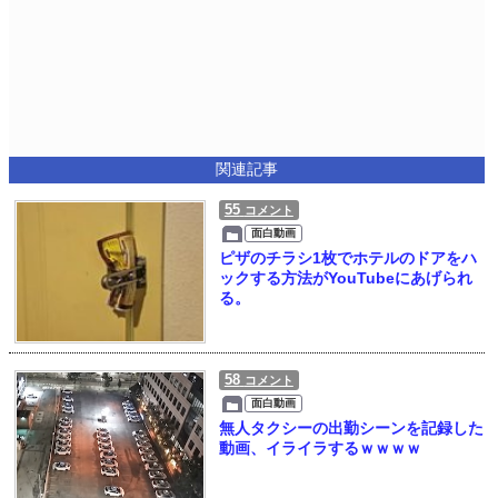
関連記事
55
コメント
面白動画
ピザのチラシ1枚でホテルのドアをハ
ックする方法がYouTubeにあげられ
る。
58
コメント
面白動画
無人タクシーの出勤シーンを記録した
動画、イライラするｗｗｗｗ