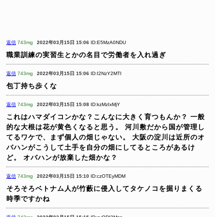
返信
743mg
2022年03月15日 15:06
ID:E5MzA0NDU
職業訓練の実習生とかの名目で労働者を入れ過ぎ
返信
743mg
2022年03月15日 15:06
ID:I2NzY2MTI
包丁持ち歩くな
返信
743mg
2022年03月15日 15:08
ID:kzMzIxMjY
これはハマダイコンかな？こんなに大きく育つもんか？
一般
的な大根は花が黄色くなると思う。
河川敷だから国が管理し
てるワケで、まず個人の畑じゃない。
大阪の淀川は近所のオ
バハンがこうして土手を自分の畑にしてるところがあるけ
ど。
オバハンが放棄した畑かな？
返信
743mg
2022年03月15日 15:10
ID:czOTEyMDM
そろそろベトナム人が竹藪に侵入してタケノコを掘りまくる
時季ですかね