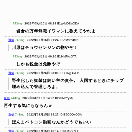
743mg
2022年09月10日 08:38
ID:gxMDEwODA
岩倉の万年無職イワマンに教えてやれよ
返信
743mg
2022年03月15日 21:24
ID:AxMzc3MzE
川原はチョウセンジンの物やぞ！
743mg
2022年03月16日 00:10
ID:IxMTAxOTA
しかも税金は免除やぞ
返信
743mg
2022年03月26日 03:08
ID:Y1Njg4MDc
野生化した奴隷は飼い主の責任。
入国するときにチップ
埋め込んで管理しろよ。
返信
743mg
2022年03月15日 14:02
ID:k0MzYyMjI
再生する気にもならんｗ
返信
743mg
2022年03月15日 14:27
ID:E5ODQxODA
ほんまベトコン動画なんかどうでもいい
返信
743mg
2022年03月15日 16:14
ID:k1MTc2NDE