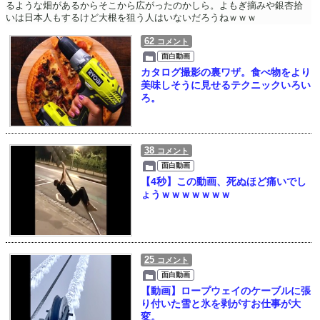
るような畑があるからそこから広がったのかしら。よもぎ摘みや銀杏拾
いは日本人もするけど大根を狙う人はいないだろうねｗｗｗ
62
コメント
面白動画
カタログ撮影の裏ワザ。食べ物をより
美味しそうに見せるテクニックいろい
ろ。
38
コメント
面白動画
【4秒】この動画、死ぬほど痛いでし
ょうｗｗｗｗｗｗｗ
25
コメント
面白動画
【動画】ロープウェイのケーブルに張
り付いた雪と氷を剥がすお仕事が大
変。