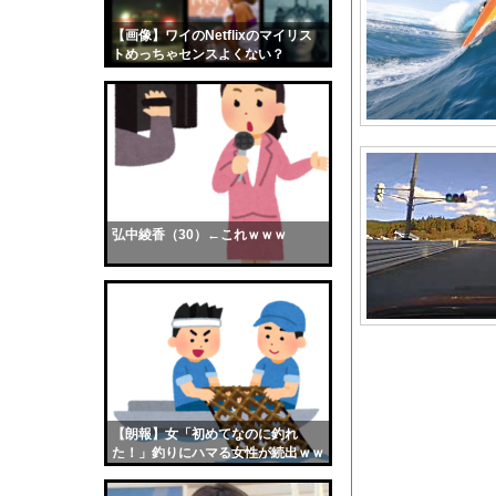
ベッセント財務長官は
【画像】ワイのNetflixのマイリス
【画像】おまえらくん
トめっちゃセンスよくない？
【画像】この女優さん
wwwwwww
【朗報】齋藤飛鳥、前
【画像】おまえらこう
海外「日本よ、お前が
勇気を出して白人美女
10年もの間浮気して
弘中綾香（30）←これｗｗｗ
ウクライナ侵攻以降、
【配信者】「金バエ」
【画像】女の子「危機
私「ちょっと、人の家
【動画像】上戸彩さん
【困惑】「受賞者の名
【朗報】女「初めてなのに釣れ
【画像】お前らこの超
た！」釣りにハマる女性が続出ｗｗ
ｗ
【画像】爆乳アメリカ