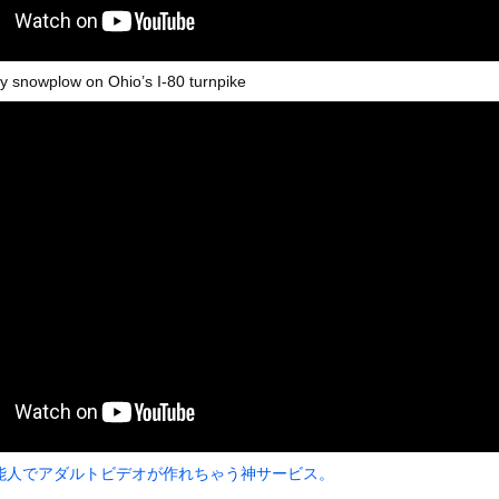
いうＡＶ女優ｗｗｗｗｗｗｗｗｗｗw
ックのり入れたけど出てこないの！！
y snowplow on Ohio’s I-80 turnpike
）ミニストップでトラックと衝突したドラレコが（ノ∇`）
or 相互RSS
g
が管理しています。 RSS設定 更新順130件まで。それ以降の古いも
能人でアダルトビデオが作れちゃう神サービス。