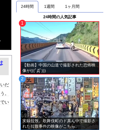
24時間
1週間
1ヶ月間
24時間の人気記事
？
は
【動画】中国の山道で撮影された恐怖映
像が(((ﾟДﾟ)))
ないだ
ろう。
装でい
実録拉致。歌舞伎町のド真ん中で撮影さ
れた拉致事件の映像がこちら。