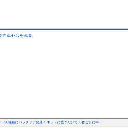
対向車47台を破壊。
ー20機種にバックドア発見！ ネットに繋ぐだけで35秒ごとに中...