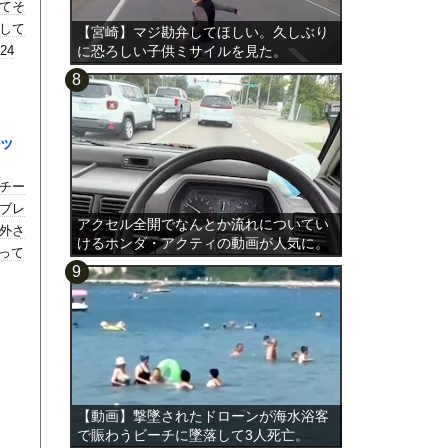
てそ
して
【宮崎】マジ勘弁してほしい。久しぶり
24
に恐ろしい子供ミサイルを見た。
キッ
チー
ブレ
アクセル全開でなんとか流れについてい
外さ
けるホンダ・アクティの動画が人気に。
って
【動画】撃墜されたドローンが海水浴客
で賑わうビーチに墜落して3人死亡。