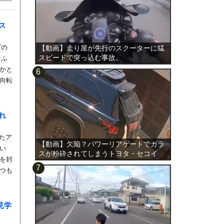
ス
ズの
【動画】走り屋が先行のスクーターに猛
スピードで突っ込む事故。
ンふ
かと
向転
れ
たア
【動画】欠陥？パワーリアゲートでガラ
い
スが粉砕されてしまうトヨタ・セコイ
を封
ア。
つも
見学