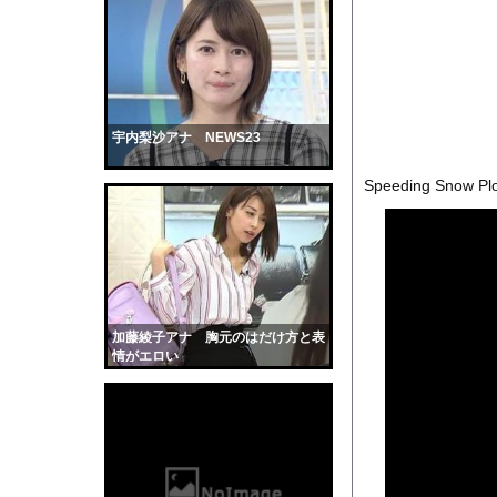
【幽霊否定派、完全論
【警告】株式投資、男
【動画】サーフィンで
【悲報】5年前のNH
【戦慄】指示なしで「偽
宇内梨沙アナ NEWS23
【衝撃】ワイ「豆腐、1
Speeding Snow Pl
【衝撃】大谷25号&2
【画像】ブランチリポ
【マジで閲覧注意】 
サッカーの選手に落雷
【黒歴史】こういう昔
加藤綾子アナ 胸元のはだけ方と表
韓国人「安貞桓が韓国
情がエロい
ケンタッキーとか言う
【画像】このAVが性
【悲報】味噌ラーメン
【中国】男の子が爆竹