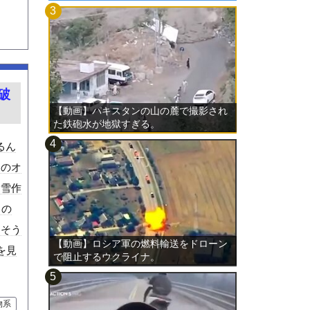
破
【動画】パキスタンの山の麓で撮影され
た鉄砲水が地獄すぎる。
るん
ーのオ
除雪作
もの
たそう
【動画】ロシア軍の燃料輸送をドローン
を見
で阻止するウクライナ。
物系