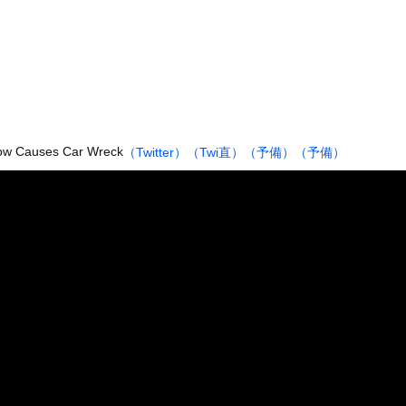
破】幽霊がいないなら午前2時に一人で墓石を木刀で叩き割れるよな？...
性の自信喪失の原因に… 6割超が「人生の敗者」自認
チューブライディング、チューブの中からの映像が凄い
K性加害の出演者は「今も普通の顔して芸能活動してる」ネット「受信...
の身分」を量産… 最新AIが人間を欺き始めた！選択を迫られたA...
50g×2丁で250円か…高いけど美味そうだし一丁買ってみるか...
ow Causes Car Wreck
（Twitter）
（Twi直）
（予備）
（予備）
6号、3安打3打点の活躍も一歩及ばず…それでも希望を見出すLA...
ーターさん、阿波踊りでワキ祭り
彼女がずっとエアコンを見上げていた。どうしたの？つけた方がいい？...
、帰らぬ人となる
の大学ヤリサーの流出エロ動画（顔出し）が一番抜ける
代表に激怒！『惨憺たる結果、徹底的な刷新が必要だ』と監督や協会を...
唐揚げ屋ｗｗｗｗｗ
癖ブッ刺さりで精子ドクドク作られるわｗｗｗｗ
で行列、出来ない
に点火 マンホールが爆発しふた吹き飛ぶ