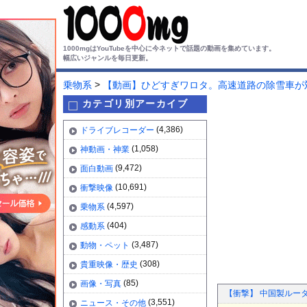
1000mgはYouTubeを中心に今ネットで話題の動画を集めています。
幅広いジャンルを毎日更新。
>
乗物系
【動画】ひどすぎワロタ。高速道路の除雪車が
カテゴリ別アーカイブ
(4,386)
ドライブレコーダー
(1,058)
神動画・神業
(9,472)
面白動画
(10,691)
衝撃映像
(4,597)
乗物系
(404)
感動系
(3,487)
動物・ペット
(308)
貴重映像・歴史
(85)
画像・写真
【衝撃】 中国製ルータ
(3,551)
ニュース・その他