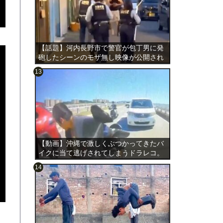
【話題】河内長野市で警官が包丁男に発
砲したシーンのモザ無し映像が公開され
る。
のは表
【動画】沖縄で激しくぶつかってきたバ
イクに当て逃げされてしまうドラレコ。