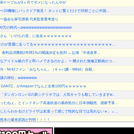
USBケーブルが3ヶ月でダメになったんやが
20機種にバックドア発見！ ネットに繋ぐだけで35秒ごとに中国...
ー協会を家宅捜索 代表監督選考巡り
万の時代へwwwwwwwwwwwwwwwwwww
さん「いのちの党」に改名ｗｗｗｗｗｗｗｗ
なのが普通に走ってるｗｗｗｗｗｗｗｗｗｗｗｗｗｗｗｗｗｗｗｗｗｗ...
長、食料品消費税2年間1%の閣議決定を批判 → 記者「中道改革...
なアイドル級の子と即ハメできるのかよ」⇒ 晒された無修正動画がコ...
N・NI-KIファン「みなちゃん」（キャバ嬢・MINA）自殺...
謎の神社」wwwwwww
GANTZ」がAmazonでなんと全巻100円ｗｗｗｗｗｗ
「ダンガンロンパ2の新シナリオでは、人気キャラも殺していきますw...
ったねぇ」とインドネシア高速鉄道の最終処分に日本側騒然、国家予算...
したらわかるけどライザは友達って感じで性的な目では見れないｗ」←...
熊本の爆発原因が判明！！！！
、新たな党名は「いのちの党」 略称は「いのち」