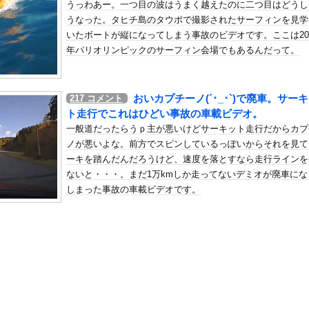
うっわあー。一つ目の波はうまく越えたのに二つ目はどうし
円高に協力してほしそうにこっちを見ている
うなった。タヒチ島のタウポで撮影されたサーフィンを見学
の机がこの女の子の椅子にされてたらｗｗｗ
いたボートが縦になってしまう事故のビデオです。ここは20
、可愛すぎる
年パリオリンピックのサーフィン会場でもあるんだって。
屈みで完全に見えてる動画が拡散されてしまう…
いう地雷系の女子高生って好きじゃないの？
おいカプチーノ(´･_･`)で廃車。サー
217
コメント
ナンバーワンだ」 熊本地震直後の日本の対応のスピードに世界が衝撃
ト走行でこれはひどい事故の車載ビデオ。
にチン凸したアジア人短小男
、爆笑されてしまうｗｗｗ
一般道だったらうｐ主が悪いけどサーキット走行だからカプ
た嫁。まさかと思い長男のDNA鑑定をするがいいな？と問うと、元嫁...
ノが悪いよな。前方でスピンしているっぽいからそれを見て
ーキを踏んだんだろうけど、速度を落とすなら走行ラインを
ロシア軍兵士のHIV感染が2000％急増…ウクライナメディア！
ないと・・・。まだ1万kmしか走ってないデミオが廃車にな
のSNS更新が1週間途絶え、様々な憶測が飛び交う。1週間ぶりの投...
しまった事故の車載ビデオです。
管理フォーーーーム！！！」
の金庫触らないでよ！」キチママ『そこに金庫があったから、開けてみ...
(40)、パンパンすぎてノーバン始球式ならず
前だけでいい」高木美帆さんの国民栄誉賞副賞《包丁10本》に“高市...
美人が整形か否か判定たのむ！！
ハーフ美女、水着グラビアが大迫力すぎるwwwwww美澄衿依がむっ...