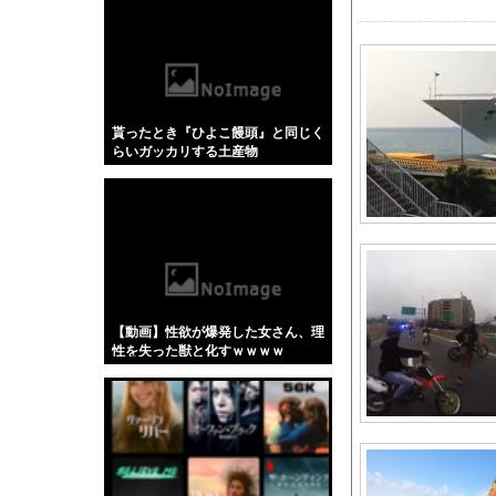
【悲報】「蕎麦」とか
【4/4】嫁が浮気を
野田クリスタルさん「
ジャグラーやってる奴
貰ったとき『ひよこ饅頭』と同じく
大野智、ワイルドなヒ
らいガッカリする土産物
美人工学研究者さん、
海外「日本で初めて梅
今季もタイトル獲得を
片田舎のおっさん、剣聖
【DeNA】相川監督
カープ佐々木泰（8月OP
【動画】性欲が爆発した女さん、理
連れて行かれた
性を失った獣と化すｗｗｗｗ
「クマが悪者扱いされ
トラウデン直美キャス
【画像】村重杏奈さん
広島県知事ら「核抑止