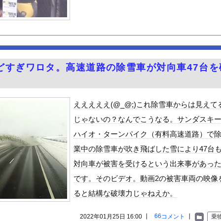
々木希、●●スを隠すことができてないwwww
んや
ット、怖すぎる…これよく轢かずに止まれたな
ラに引っかかってしまう爆美女中国人が話題に…
スリニットの巨乳、横乳、脇！！【GIF動画あり】
どすぎワロタ。高速道路の除雪車が対向車47台を
4歳男性死亡 8合目付近で意識失う
「締めのラーメン欲」の原因は？ 脳の錯覚と真実
えええええ(@_@;)これ除雪車からは見えて
性」、トレンド1位ｗｗｗｗｗｗ
じゃないの？なんでこうなる。サンダスキ
い、見てて恥ずかしい」
ハイオ・ターンパイク（有料高速道路）で
6歳）の豊満Iカップボディをお楽しみしまくりたいよな！
業中の除雪車が吹き飛ばした雪により47台
ビスかと思ったら野生の炊飯器で草 ほか
対向車が被害を受けるという出来事があっ
好きな100人の彼女』17話感想 須藤育登場！ストイックな野球...
です。そのビデオ。動画2の被害車両の映像
で拡散してるおっぱいポロリ動画、何故か叩かれる・・・
ると結構な破壊力じゃねえか。
」ランキング、ついに発表される
がアジア人にケンカを売った結果ｗｗｗ」 ほか
66
2022年01月25日 16:00 ┃
コメント
┃
乗