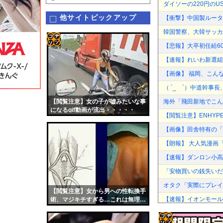
ダイソーの220円の
他サイトピックアップ
【衝撃】中国製ルーター
韓国警察、大韓サッカ
【悲報】大卒初任給600
コテ
【速報】れいわ新選組
リン
【画像】 福岡、こん
- 固
（ ´_ゝ`）中道幹事
定リ
【閲覧注意】女の子が嘘みたいな事
海外「飛田新地でこん
ンク
になるgif動画が流出・・・・・
【閲覧注意】ENHYPE
自動
【画像】田舎特有の「
更新
【朗報】 大人気漫画「
ツー
【速報】ダンロン小高
ル
「安物買いの銭失いだ
オタク「実際にプレイ
【閲覧注意】女から男への性転換手
【速報】イオンモール
術、マジキチすぎる…これは無理…
（画像）
【速報】れいわ新選組