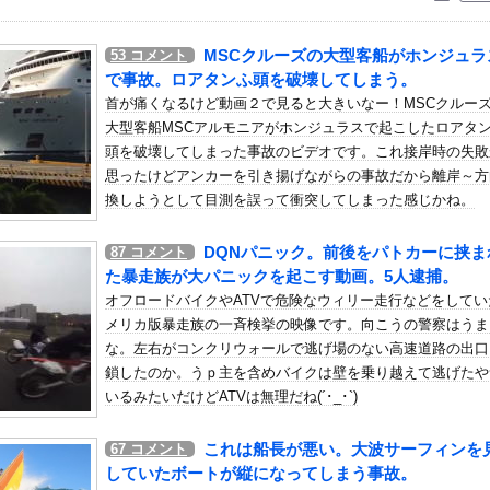
いう自炊最強のメシｗｗｗｗｗｗｗｗ
している。私の知らないスマホで連絡を取り合い、日中会ったりしてい...
MSCクルーズの大型客船がホンジュラ
53
コメント
イラストレーターの人が『AIに仕事を奪われる』って言ってるけど、...
で事故。ロアタンふ頭を破壊してしまう。
ってヤバいの多すぎじゃね？？？
首が痛くなるけど動画２で見ると大きいなー！MSCクルー
大型客船MSCアルモニアがホンジュラスで起こしたロアタ
ゲ姿で加藤シゲアキのインスタに降臨！本人以外のSNSでは初？【画...
頭を破壊してしまった事故のビデオです。これ接岸時の失敗
ぽっちゃりボディが限界突破してしまう
思ったけどアンカーを引き揚げながらの事故だから離岸～方
干しなるものを食べた」日本旅行で食べた変わった食べ物に対する海外...
換しようとして目測を誤って衝突してしまった感じかね。
目指すFC町田ゼルビア黒田剛監督が抱負を語る
DQNパニック。前後をパトカーに挟ま
87
コメント
になるⅡ 第5話 感想：ついに親子対決の予感！ベリル先生もやる...
た暴走族が大パニックを起こす動画。5人逮捕。
「カウントをつくれない、ストライクを投げられない」ビド２軍再調整...
オフロードバイクやATVで危険なウィリー走行などをしてい
S.875打率.438得点圏.000）←1番に置いた方が良く...
メリカ版暴走族の一斉検挙の映像です。向こうの警察はうま
な。左右がコンクリウォールで逃げ場のない高速道路の出口
鎖したのか。うｐ主を含めバイクは壁を乗り越えて逃げたや
ているのが悲しい」『北の国から』倉本聰が語った現代社会への違和感...
いるみたいだけどATVは無理だね(´･_･`)
ター うっすらと谷間の裾野！！【GIF動画あり】
、ロシアンハーフのお○ぱいがコチラｗｗｗｗｗｗｗ
これは船長が悪い。大波サーフィンを
67
コメント
論、根本的におかしい」
していたボートが縦になってしまう事故。