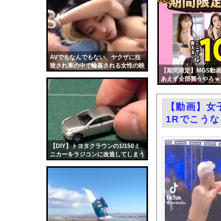
北朝鮮がロシアに弾道ミ
コテ
偽警察官「保釈金を払
リン
エロ漫画『TSしてパパ
- 固
【画像】マクドナルド
定リ
AVでもなんでもない、ヤクザに拉
【悲報】玉川徹さん、8
致され車の中で輪姦される女性の映
ンク
【期間限定】MGS動画
パヨク「アジア人民、
像。これはアカン
あえず全部買うやろｗ
自動
村重杏奈、写真集ヌー
更新
【東京】睡眠時無呼吸
【動画】女
ツー
日産e-power、無給
1Rでこう
ル
混浴露天風呂の女性客見
結婚式の二次会で知り
【DIY】トヨタクラウンの1/150ミ
ニカーをラジコンに改造してしまう
【朗報】大人気漫画「G
日本人の動画が海外で大ヒット。
中国「大洪水！」中国
韓国国会、サッカー前
日本旅行キャンセルす
うちのネコが目の前に