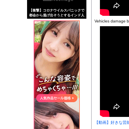
【画像】伊藤舞雪とか
【衝撃】コロナウイルスパニックで
【緊急】肛門にスティ
都会から逃げ出そうとするインド人
お知らせ
たち・・・
Vehicles damage b
【動画】両方馬鹿（笑
Powered by livedo
1000m
このページは
示されません。
【動画】好きな芸