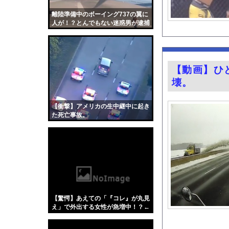
【画像】完全オフの佐
離陸準備中のボーイング737の翼に
【画像】キス釣りする
人が！？とんでもない迷惑男が逮捕
される。
【動画】クソガキロケ
【画像】絶対にハニト
河出奈都美アナ ノー
【動画】ひ
富士登山ツアー中に6
壊。
ハムスターの日
【医師解説】飲酒後の
【衝撃】アメリカの生中継中に起き
た死亡事故。
【画像】「異常独身男
専門家「日本車はダサ
グラドル山根千芽（3
【Xの車窓から】オー
『君のことが大大大大大
【ポロリ悲話】ネット
【驚愕】あえての「『コレ』が丸見
【衝撃】「かわいい虫
え」で外出する女性が急増中！？←
でも、ジロジロ見ちゃいけないんで
「アメリカのヤンキー
しょ？？？？？？？