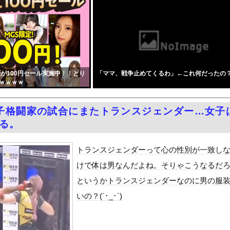
サイル40発供与、ミサイル部隊90人派遣開始…さらに80発見通...
えば逮捕されずに済むよ」３０代男性が1342万円だまし取られる他
のえっちな娘になるバイト そして娘堕ちするまでがセット』をra...
、明日から発売のポケモンハッピーセットに個数制限を設けるｗｗｗ
月6日の原爆の日にトンデモ持論を展開し物議… → ネット「それ...
が100円セール実施中！！とり
「ママ、戦争止めてくるわ」←これ何だったの
中国人民と連帯して戦おー！悪政高市を打倒するぞー！」
ｗｗｗｗ
ドがエロい！乳首透け、巨乳おっぱいが最高過ぎる！
症候群診断後に死亡事故＝運転の無職男（３４）、独断で治療中断―危...
子格闘家の試合にまたトランスジェンダー…女子
油で1980km走行しギネス記録を達成
なる。
て甥っ子がフル勃起してしまう事案が発生 part4
合った娘達と乱交した話
トランスジェンダーって心の性別が一致し
ANTZ」がAmazonでなんと全巻100円ｗｗｗｗｗｗ
けで体は男なんだよね。そりゃこうなるだ
ダム「決壊」地元民「公式発表より死者多い！」中国政府「住民拘束！...
というかトランスジェンダーなのに男の服
代表監督を追及「なぜ負けたのか」
いの？(´･_･`)
べきか…1万年ぶり史上最大級の火山の兆し＝韓国の反応
いた。私が上に物を投げるフリをする → 猫はこうなります…