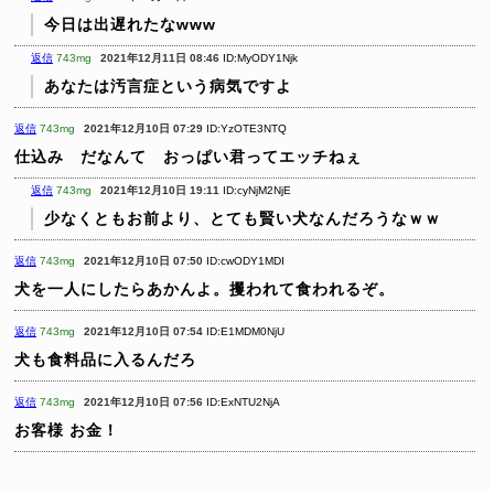
今日は出遅れたなwww
返信
743mg
2021年12月11日 08:46
ID:MyODY1Njk
あなたは汚言症という病気ですよ
返信
743mg
2021年12月10日 07:29
ID:YzOTE3NTQ
仕込み だなんて おっぱい君ってエッチねぇ
返信
743mg
2021年12月10日 19:11
ID:cyNjM2NjE
少なくともお前より、とても賢い犬なんだろうなｗｗ
返信
743mg
2021年12月10日 07:50
ID:cwODY1MDI
犬を一人にしたらあかんよ。攫われて食われるぞ。
返信
743mg
2021年12月10日 07:54
ID:E1MDM0NjU
犬も食料品に入るんだろ
返信
743mg
2021年12月10日 07:56
ID:ExNTU2NjA
お客様
お金！