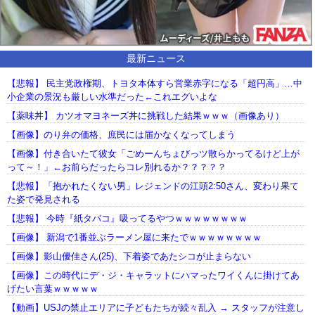
最新ニュース
【悲報】 民主党政権期、トヨタ本体すら営業赤字になる「超円高」…中
小企業の景況も厳しい水準だった←これエグいよな
【薬味丼】 カツオマヨネーズ丼に挑戦した結果ｗｗｗ（画像あり）
【画像】のり弁の価格、庶民には届かなくなってしまう
【画像】付き合いたて彼女「ごめーんちょびっツ散らかってるけど上が
って～！」←お前らだったらコレ別れるか？？？？？
【悲報】「抱かれたくない男」レジェンドの江頭2:50さん、変わり果て
た姿で発見される
【悲報】 今時『紙タバコ』吸ってるやつｗｗｗｗｗｗｗｗ
【画像】 新潟で1番並ぶラーメン屋に来たでｗｗｗｗｗｗｗｗ
【画像】影山優佳さん(25)、下着姿であたシコが止まらない
【画像】この時代にデ・ジ・キャラットにハマったワイくんに掛けてあ
げたい言葉ｗｗｗｗｗ
【動画】USJの禁止エリアに子どもたちが続々乱入 → スタッフが注意し