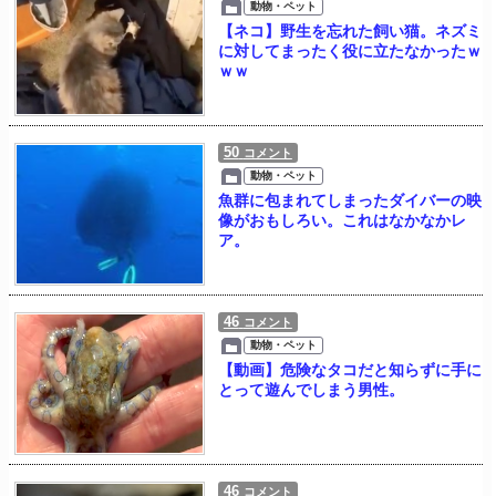
動物・ペット
【ネコ】野生を忘れた飼い猫。ネズミ
に対してまったく役に立たなかったｗ
ｗｗ
50
コメント
動物・ペット
魚群に包まれてしまったダイバーの映
像がおもしろい。これはなかなかレ
ア。
46
コメント
動物・ペット
【動画】危険なタコだと知らずに手に
とって遊んでしまう男性。
46
コメント