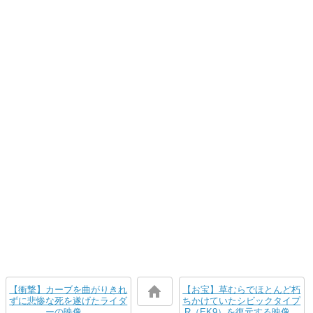
【衝撃】カーブを曲がりきれ
【お宝】草むらでほとんど朽
ずに悲惨な死を遂げたライダ
ちかけていたシビックタイプ
ーの映像。
R（EK9）を復元する映像。