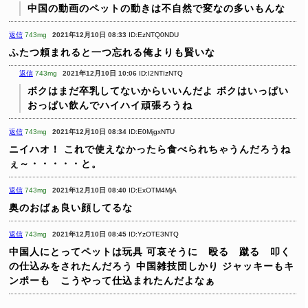
中国の動画のペットの動きは不自然で変なの多いもんな
返信
743mg
2021年12月10日 08:33
ID:EzNTQ0NDU
ふたつ頼まれると一つ忘れる俺よりも賢いな
返信
743mg
2021年12月10日 10:06
ID:I2NTIzNTQ
ボクはまだ卒乳してないからいいんだよ
ボクはいっぱい
おっぱい飲んでハイハイ頑張ろうね
返信
743mg
2021年12月10日 08:34
ID:E0MjgxNTU
ニイハオ！ これで使えなかったら食べられちゃうんだろうね
ぇ～・・・・・と。
返信
743mg
2021年12月10日 08:40
ID:ExOTM4MjA
奥のおばぁ良い顔してるな
返信
743mg
2021年12月10日 08:45
ID:YzOTE3NTQ
中国人にとってペットは玩具
可哀そうに 殴る 蹴る 叩く
の仕込みをされたんだろう
中国雑技団しかり
ジャッキーもキ
ンポーも こうやって仕込まれたんだよなぁ