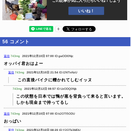
この記事が気に入ったら
いいね！しよう
いいね！
56
コメント
返信
743mg
2021年12月10日 07:00
ID:gwODI0Njc
オッパイ君おはよー
返信
743mg
2021年12月10日 21:54
ID:I2NTIxNzU
この直後バイクに轢かれてしむイッヌ
743mg
2021年12月12日 08:57
ID:UzODQ0Njk
この状態を日本では鴨が葱を背負って来ると言います。
しかも現金まで持ってるし
返信
743mg
2021年12月10日 07:00
ID:k2OTI5ODU
おっぱい
返信
743mg
2021年12月10日 08:20
ID:Y2OTk3MDU