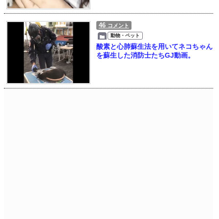
46
コメント
動物・ペット
酸素と心肺蘇生法を用いてネコちゃん
を蘇生した消防士たちGJ動画。