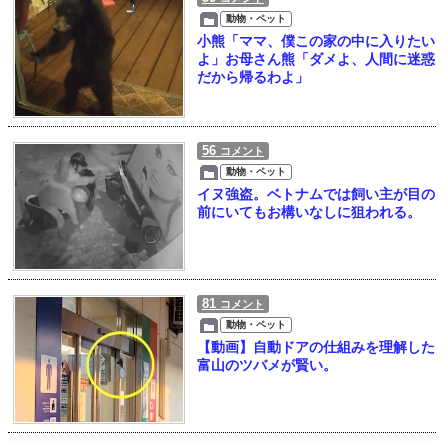
動物・ペット
小熊「ママ、僕この家の中に入りたい
よ」お母さん熊「ダメよ、人間に迷惑
だから帰るわよ」
56
コメント
動物・ペット
イヌ強盗。ベトナムでは飼い主が目の
前にいてもお構いなしに狙われる。
81
コメント
動物・ペット
【動画】自動ドアの仕組みを理解した
富山のツバメが賢い。