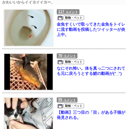
かわいいからイイヨイイヨー。
117
コメント
動物・ペット
金魚すくいで取ってきた金魚をトイレ
に流す動画を投稿したツイッターが炎
上中。
70
コメント
動物・ペット
なにそれ怖い。体を真っ二つにされて
も元に戻ろうとする鯉の動画が(°_°)
55
コメント
動物・ペット
【動画】三つ目の「目」がある子猫が
発見される。