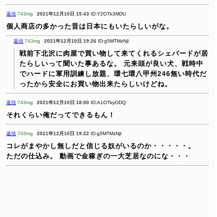
返信
743mg
2021年12月10日 15:43
ID:Y2OTk3MDU
個人商店の多かった昔は日本にもいたらしいがな。
返信
743mg
2021年12月10日 19:26
ID:g5MTMzNjI
戦前下北沢に肉屋で買い物して来てくれるシェパードが居
たらしいって聞いた事あるな。
元来頭が良い犬、戦時中
でハードに軍用訓練し放題、環七環八甲州246無い時代だ
ったから安全にお買い物出来たらしいけどね。
返信
743mg
2021年12月10日 18:00
ID:A1OTkyODQ
それくらい俺だってできるもん！
返信
743mg
2021年12月10日 19:22
ID:g5MTMzNjI
コレがまやかし無しだと信じる奴がいるのか・・・・・。
ただの仕込み。
動画で金稼ぎの一大芝居なのにな・・・