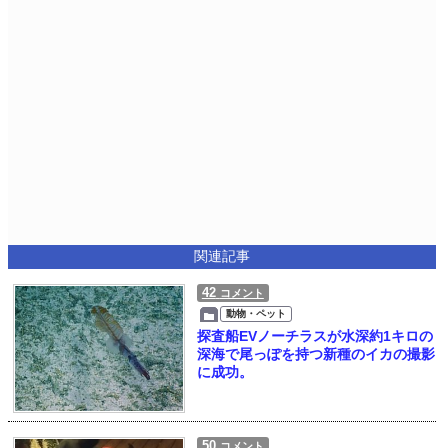
関連記事
42
コメント
動物・ペット
探査船EVノーチラスが水深約1キロの
深海で尾っぽを持つ新種のイカの撮影
に成功。
50
コメント