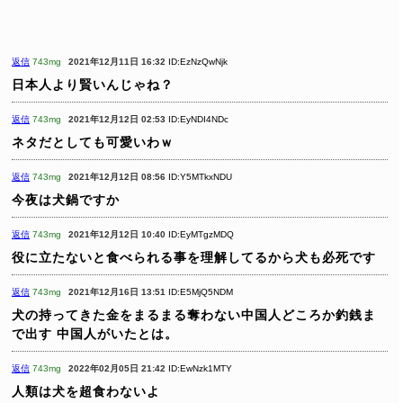
返信
743mg
2021年12月11日 16:32
ID:EzNzQwNjk
日本人より賢いんじゃね？
返信
743mg
2021年12月12日 02:53
ID:EyNDI4NDc
ネタだとしても可愛いわｗ
返信
743mg
2021年12月12日 08:56
ID:Y5MTkxNDU
今夜は犬鍋ですか
返信
743mg
2021年12月12日 10:40
ID:EyMTgzMDQ
役に立たないと食べられる事を理解してるから犬も必死です
返信
743mg
2021年12月16日 13:51
ID:E5MjQ5NDM
犬の持ってきた金をまるまる奪わない中国人どころか釣銭ま
で出す
中国人がいたとは。
返信
743mg
2022年02月05日 21:42
ID:EwNzk1MTY
人類は犬を超食わないよ