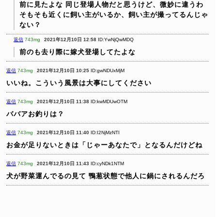
前に見たよな
同じ登場人物だと思うけど、微妙に違うわ
そもそも近くに飼い主がいるか、飼い主が撮ってるんじゃ
ない？
返信
743mg
2021年12月10日 12:58
ID:YwNjQwMDQ
前のも去り際に嫁犬登場してたよな
返信
743mg
2021年12月10日 10:25
ID:gwNDUxMjM
いいね。こういう風景は大事にしてください
返信
743mg
2021年12月10日 11:38
ID:kwMDUwOTM
ババアお釣りは？
返信
743mg
2021年12月10日 11:40
ID:I2NjMzNTI
お金が足りないときは「じゃーあなたで」となるんだけどね
返信
743mg
2021年12月10日 11:43
ID:cyNDk1NTM
犬が野菜運んでるの見て
鴨葱状態で他人に鍋にされるんだろ