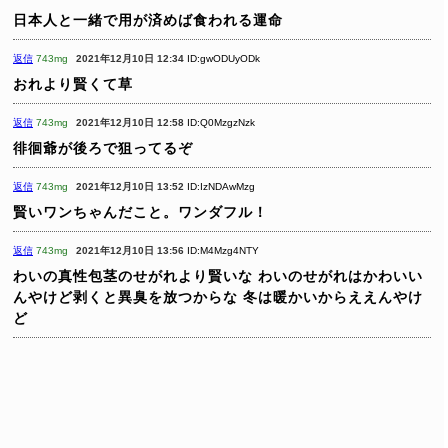
日本人と一緒で用が済めば食われる運命
返信
743mg
2021年12月10日 12:34
ID:gwODUyODk
おれより賢くて草
返信
743mg
2021年12月10日 12:58
ID:Q0MzgzNzk
徘徊爺が後ろで狙ってるぞ
返信
743mg
2021年12月10日 13:52
ID:IzNDAwMzg
賢いワンちゃんだこと。ワンダフル！
返信
743mg
2021年12月10日 13:56
ID:M4Mzg4NTY
わいの真性包茎のせがれより賢いな
わいのせがれはかわいい
んやけど剥くと異臭を放つからな
冬は暖かいからええんやけ
ど