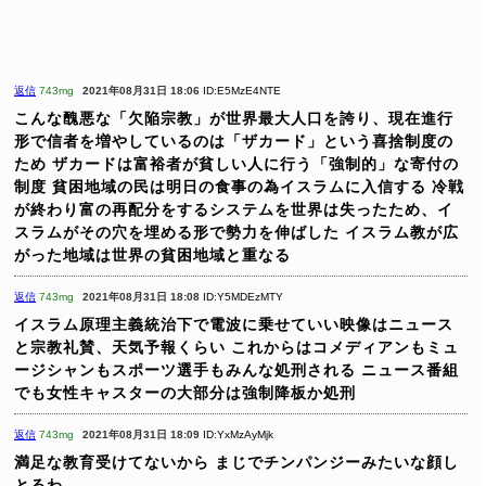
返信
743mg
2021年08月31日 18:06
ID:E5MzE4NTE
こんな醜悪な「欠陥宗教」が世界最大人口を誇り、現在進行
形で信者を増やしているのは「ザカード」という喜捨制度の
ため
ザカードは富裕者が貧しい人に行う「強制的」な寄付の
制度
貧困地域の民は明日の食事の為イスラムに入信する
冷戦
が終わり富の再配分をするシステムを世界は失ったため、イ
スラムがその穴を埋める形で勢力を伸ばした
イスラム教が広
がった地域は世界の貧困地域と重なる
返信
743mg
2021年08月31日 18:08
ID:Y5MDEzMTY
イスラム原理主義統治下で電波に乗せていい映像はニュース
と宗教礼賛、天気予報くらい
これからはコメディアンもミュ
ージシャンもスポーツ選手もみんな処刑される
ニュース番組
でも女性キャスターの大部分は強制降板か処刑
返信
743mg
2021年08月31日 18:09
ID:YxMzAyMjk
満足な教育受けてないから
まじでチンパンジーみたいな顔し
とるわ