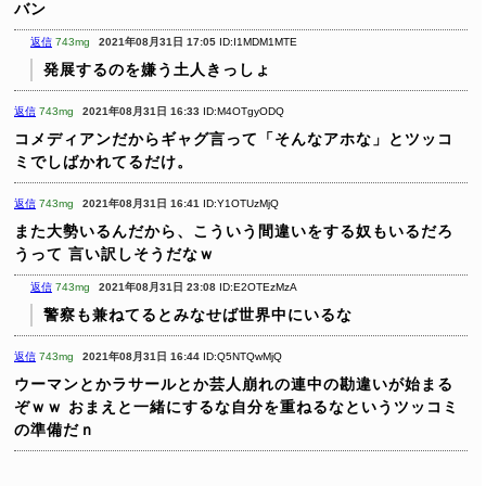
バン
返信
743mg
2021年08月31日 17:05
ID:I1MDM1MTE
発展するのを嫌う土人きっしょ
返信
743mg
2021年08月31日 16:33
ID:M4OTgyODQ
コメディアンだからギャグ言って「そんなアホな」とツッコ
ミでしばかれてるだけ。
返信
743mg
2021年08月31日 16:41
ID:Y1OTUzMjQ
また大勢いるんだから、こういう間違いをする奴もいるだろ
うって
言い訳しそうだなｗ
返信
743mg
2021年08月31日 23:08
ID:E2OTEzMzA
警察も兼ねてるとみなせば世界中にいるな
返信
743mg
2021年08月31日 16:44
ID:Q5NTQwMjQ
ウーマンとかラサールとか芸人崩れの連中の勘違いが始まる
ぞｗｗ
おまえと一緒にするな自分を重ねるなというツッコミ
の準備だｎ