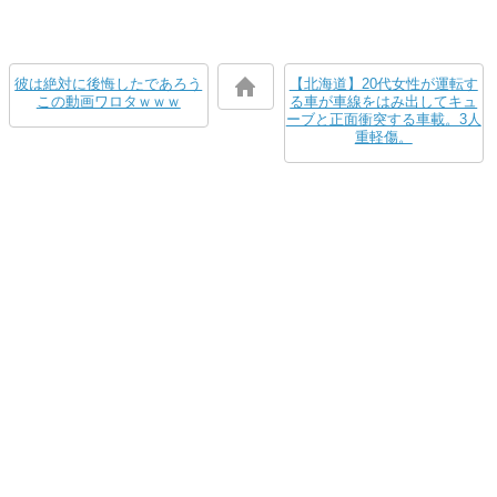
彼は絶対に後悔したであろう
【北海道】20代女性が運転す
この動画ワロタｗｗｗ
る車が車線をはみ出してキュ
ーブと正面衝突する車載。3人
重軽傷。