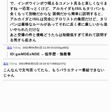
で、インボウインボウ唱えるコメント見ると哀しくなりま
すね
一応言っとくけど、アルカイダもISILもタリバンも
全くもって別物だからな
面倒だから簡単に説明すると、
アルカイダとISILは完全にテロリストの集団だけど、タリ
バンは厳格なルールがあってそれに反く者に厳しいから追
いやられただけな
あと空爆の件と侵略どうたらは知能低すぎて呆れて説明す
る気すら起きん
返信
743mg
2021年09月01日 11:39
ID:k3ODgyMDQ
ID:gwMDExNDE ←低学歴・無教養
返信
743mg
2021年08月31日 16:15
ID:Y3MDQzOTQ
こんなんで文句言ってたら、もうバラエティー番組できない
じゃん