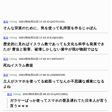
返信
743mg
2021年08月31日 17:19
ID:Q4OTA1ODc
そんな宗派のために、気を使って礼拝室を作るじゃぽん
返信
743mg
2021年08月31日 17:23
ID:ExNjA1MDc
歴史的に見ればイスラム教であっても文化も科学も発展でき
たが
脅迫と殺害、破壊しかしない連中が我が物顔ではな
返信
743mg
2021年08月31日 17:43
ID:Y4MTk4NTY
死ねイスラム教徒
返信
743mg
2021年08月31日 17:56
ID:c0NDM3ODE
土人がスマホを使ってる絵面ってなんか不思議な感覚になる
よね
返信
743mg
2021年09月01日 08:15
ID:kyNTc2MDQ
ガラケーばっか使ってスマホの普及遅れてた日本人が言う
言うｗｗｗ