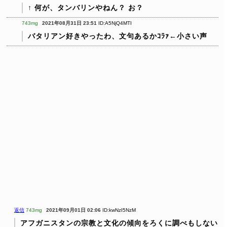
↑ 何が、タンバリンやねん？ お？
743mg
2021年08月31日 23:51
ID:A5NjQ4MTI
バタリアン好きやったわ、文句あるかｺﾗｧ←小さい声
返信
743mg
2021年09月01日 02:06
ID:kwNzI5NzM
アフガニスタンの宗教と文化の傾向をろくに調べもしない