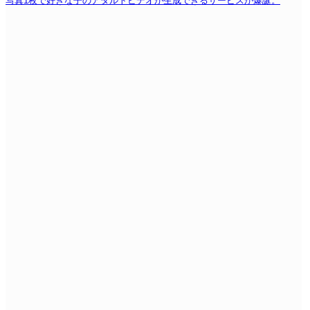
写真1枚で好きな子のアダルトビデオが生成できるサービスが爆誕。