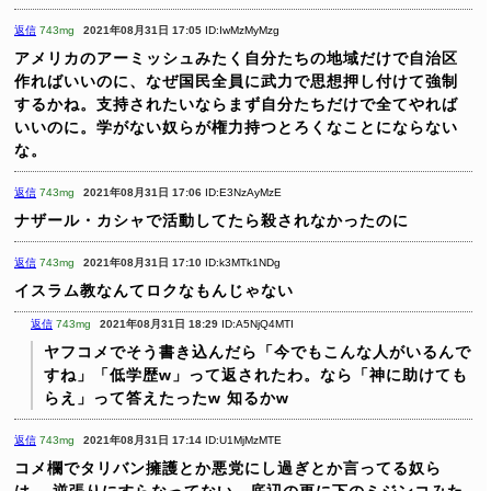
返信
743mg
2021年08月31日 17:05
ID:IwMzMyMzg
アメリカのアーミッシュみたく自分たちの地域だけで自治区
作ればいいのに、なぜ国民全員に武力で思想押し付けて強制
するかね。支持されたいならまず自分たちだけで全てやれば
いいのに。学がない奴らが権力持つとろくなことにならない
な。
返信
743mg
2021年08月31日 17:06
ID:E3NzAyMzE
ナザール・カシャで活動してたら殺されなかったのに
返信
743mg
2021年08月31日 17:10
ID:k3MTk1NDg
イスラム教なんてロクなもんじゃない
返信
743mg
2021年08月31日 18:29
ID:A5NjQ4MTI
ヤフコメでそう書き込んだら「今でもこんな人がいるんで
すね」「低学歴w」って返されたわ。なら「神に助けても
らえ」って答えたったw
知るかw
返信
743mg
2021年08月31日 17:14
ID:U1MjMzMTE
コメ欄でタリバン擁護とか悪党にし過ぎとか言ってる奴ら
は、
逆張りにすらなってない、底辺の更に下のミジンコみた