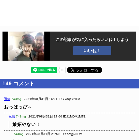
この記事が気に入ったら
いいね！しよう
いいね！
149
コメント
返信
743mg
2021年08月31日 16:01
ID:YwNjYxNTM
おっぱっぴ～
返信
743mg
2021年08月31日 17:00
ID:I1MDM1MTE
嫉妬やない！
743mg
2021年08月31日 21:59
ID:Y5MjgxNDM