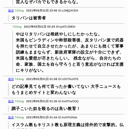
芸人なぞバカでもできるからな。
返信
743mg
2021年08月31日 23:56
ID:c2MjQ4ODA
タリバンは被害者
743mg
2021年09月01日 00:29
ID:kyNTc3MDA
やはりタリバンは根絶やしにしたかったな。
米国もビンラディンや幹部殺害後、反タリバン派で武器
を持たせて自立させたかったが、あまりにも拙くて軍事
訓練もままならず、新政府軍隊の設立が十分にできず、
米国も愛想が尽きたらしい。
残念ながら、自分たちの
命、家族、国土を自ら守ろうと言う意志がなければ支援
にキリがない。
返信
743mg
2021年09月01日 01:08
ID:U3OTAzNTE
どの記事見ても何て言ったか書いてない
大手ニュースも
もうまとめサイトと変わんないな
返信
743mg
2021年09月01日 01:36
ID:AzNTIwODQ
調子こいた奴を殴るのは良い教育！
返信
743mg
2021年09月01日 01:44
ID:AzNTk0Nzk
イスラム教もキリスト教も原理主義は排外的で攻撃的。仏