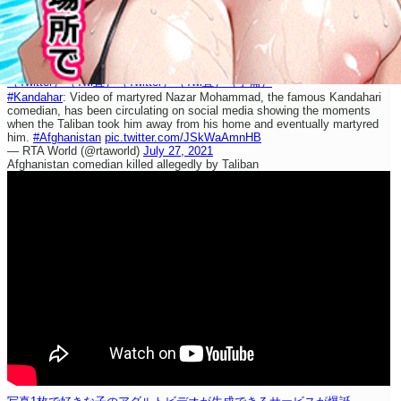
（Twitter）
（Twi直）
（Twitter）
（Twi直）
（予備）
#Kandahar
: Video of martyred Nazar Mohammad, the famous Kandahari
comedian, has been circulating on social media showing the moments
when the Taliban took him away from his home and eventually martyred
him.
#Afghanistan
pic.twitter.com/JSkWaAmnHB
— RTA World (@rtaworld)
July 27, 2021
Afghanistan comedian killed allegedly by Taliban