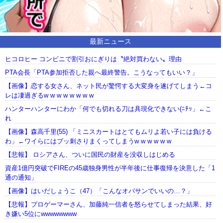
最新ニュース
ヒコロヒー コンビニで割引おにぎりは〝絶対買わない〟理由
PTA会長「PTA参加拒否した親へ最終警告。こうなってもいい？」
【画像】恋する女さん、ネット民が驚愕する大変身を遂げてしまう←コ
レは凄過ぎるw w w w w w w w
ハンターハンターにわか「何でも切れる刀は具現化できない(ﾆﾁｯ」←こ
れ
【画像】森高千里(55) 「ミニスカートはとてもムリよ若い子には負ける
わ」←ワイらにはブッ刺さりまくってしまうw w w w w w
【悲報】 ロシアさん、ついに国民の財産を没収しはじめる
資産1億円突破でFIREの45歳独身男性が半年後に仕事復帰を決意した「1
通の通知」
【画像】はいだしょうこ（47）「こんなオバサンでいいの…？」
【悲報】プロゲーマーさん、加藤純一信者を怒らせてしまった結果、好
き嫌い5位にwwwwwwww