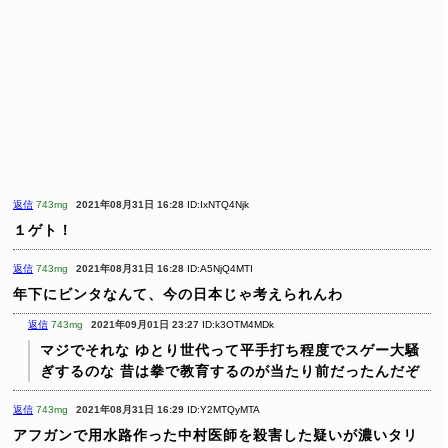
返信
743mg
2021年08月31日 16:28
ID:IxNTQ4Njk
１ゲト！
返信
743mg
2021年08月31日 16:28
ID:A5NjQ4MTI
年下にビンタなんて、今の日本じゃ考えられんわ
返信
743mg
2021年09月01日 23:27
ID:k3OTM4MDk
マジでそれな
ゆとり世代って平手打ち程度でスゲー大騒
ぎするのな
昔は拳で教育するのが当たり前だったんだぞ
返信
743mg
2021年08月31日 16:29
ID:Y2MTQyMTA
アフガンで用水路作った中村医師を殺害した疑いが濃いタリ