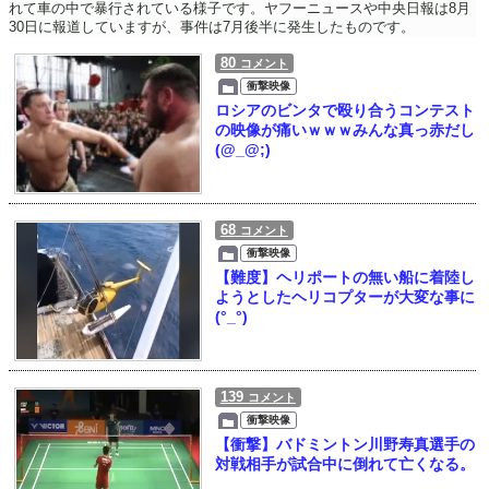
れて車の中で暴行されている様子です。ヤフーニュースや中央日報は8月
30日に報道していますが、事件は7月後半に発生したものです。
80
コメント
衝撃映像
ロシアのビンタで殴り合うコンテスト
の映像が痛いｗｗｗみんな真っ赤だし
(@_@;)
68
コメント
衝撃映像
【難度】ヘリポートの無い船に着陸し
ようとしたヘリコプターが大変な事に
(°_°)
139
コメント
衝撃映像
【衝撃】バドミントン川野寿真選手の
対戦相手が試合中に倒れて亡くなる。