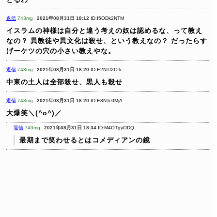
返信
743mg
2021年08月31日 18:12
ID:I5ODk2NTM
イスラムの神様は自分と違う考えの奴は認めるな、って教え
なの？
異教徒や異文化は殺せ、という教えなの？
だったらす
げーケツの穴の小さい教えやな。
返信
743mg
2021年08月31日 18:20
ID:E2NTI2OTc
中東の土人は全部殺せ、黒人も殺せ
返信
743mg
2021年08月31日 18:20
ID:E3NTc0MjA
大爆笑＼(^o^)／
返信
743mg
2021年08月31日 18:34
ID:M4OTgyODQ
最期まで笑わせるとはコメディアンの鏡