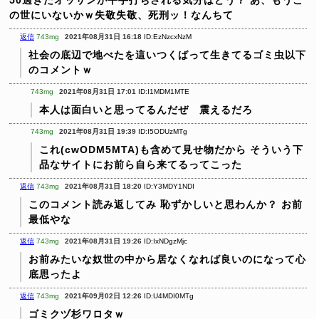
の世にいないかｗ失敬失敬、死刑ッ！なんちて
返信
743mg
2021年08月31日 16:18
ID:EzNzcxNzM
社会の底辺で地べたを這いつくばって生きてるゴミ虫以下
のコメントｗ
743mg
2021年08月31日 17:01
ID:I1MDM1MTE
本人は面白いと思ってるんだぜ 震えるだろ
743mg
2021年08月31日 19:39
ID:I5ODUzMTg
これ(cwODM5MTA)も含めて見せ物だから
そういう下
品なサイトにお前ら自ら来てるってこった
返信
743mg
2021年08月31日 18:20
ID:Y3MDY1NDI
このコメント読み返してみ
恥ずかしいと思わんか？
お前
最低やな
返信
743mg
2021年08月31日 19:26
ID:IxNDgzMjc
お前みたいな奴世の中から居なくなれば良いのになって心
底思ったよ
返信
743mg
2021年09月02日 12:26
ID:U4MDI0MTg
ゴミクヅ杉ワロタｗ