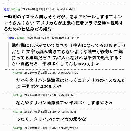
返信
743mg
2021年08月31日 16:14
ID:gwMDExNDE
一時期のイスラム国もそうだが、悪者アピールしすぎてホン
マうさんくさい
アメリカらが正義の使者ヅラで空爆や侵略す
るための仕込みだろ絶対
返信
743mg
2021年08月31日 16:59
ID:Y1OTI4ODg
飛行機にしがみついて落ちたり挽肉になってるのもヤラセ
だと？
文字も読み書きできないような連中が多数いて銃
持ってる組織だぞ？
気に入らなければ平気で処刑するく
らい自然だろ、平和ボケしてんじゃねぇよｗ
743mg
2021年08月31日 17:16
ID:gwMDExNDE
だからタリバン過激派はとっくにアメリカのイヌなんだ
よ
平和ボケはおまえや
743mg
2021年08月31日 17:56
ID:M2NjA1Nzc
なんやタリバン過激派てw
平和ボケしすぎやろw
743mg
2021年08月31日 18:19
ID:A5NjQ4MTI
ったく、タリバンはケンカの元やな
743mg
2021年08月31日 18:46
ID:czMzQwNDU