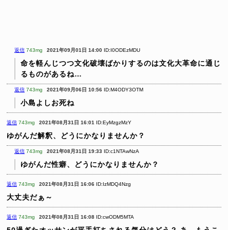
返信
743mg
2021年09月01日 14:00
ID:I0ODEzMDU
命を軽んじつつ文化破壊ばかりするのは文化大革命に通じ
るものがあるね…
返信
743mg
2021年09月06日 10:56
ID:M4ODY3OTM
小島よしお死ね
返信
743mg
2021年08月31日 16:01
ID:EyMzgzMzY
ゆがんだ解釈、どうにかなりませんか？
返信
743mg
2021年08月31日 19:33
ID:c1NTAwNzA
ゆがんだ性癖、どうにかなりませんか？
返信
743mg
2021年08月31日 16:06
ID:IzMDQ4Nzg
大丈夫だぁ～
返信
743mg
2021年08月31日 16:08
ID:cwODM5MTA
50過ぎたオッサンが平手打ちされる気分はどう？
あ、もうこ