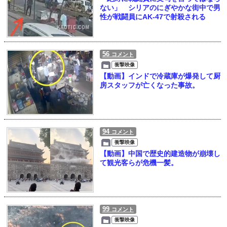
ない」 シリアのにぎやかな街中で男
性が戦闘員にAK-47で射殺される
56
コメント
衝撃映像
【動画】インドで冷蔵庫が爆発して厨
房スタッフが亡くなった事故。
94
コメント
衝撃映像
【動画】中国で歴史的建造物が崩壊し
て観光客らが危機一髪。
99
コメント
衝撃映像