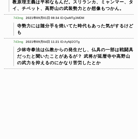
教原理主義は平和なもんだ。スリランカ、ミャンマー、タ
イ、チベット、高野山の武装勢力とか想像もつかん。
743mg
2021年09月01日 08:34
ID:QwMTg3MDM
寺勢力には随分手を焼いてた時代もあった気がするけど
も
743mg
2021年09月04日 11:21
ID:AyNjI2OTg
少林寺拳法は仏教からの発生だし、仏具の一部は戦闘具
だったと聞いたことがあるが？
武将が延暦寺や高野山
の武力を抑えるのにかなり苦労したとか