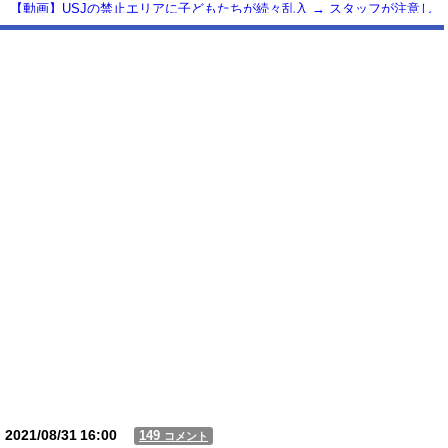
【動画】USJの禁止エリアに子どもたちが続々乱入 → スタッフが注意し
ても止まらない事態に
Powered by livedoor 相互RSS
2021/08/31
16:00
149
コメント