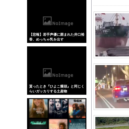
【悲報】「蕎麦」とか
【4/4】嫁が浮気を
【動画】 経験の少な
元TBSアナ山本里菜
【悲報】若手声優に囲まれた井口裕
【画像】 はいだしょ
香、めっちゃ乳を出す
フランス人「レベルが違
wwwwwwwww
母がUFOを見たって
コトメ「あなたには無
ハロ！コン 2026 グ
【.LIVE】ジェノミ
【悲報】美容師に趣味
貰ったとき『ひよこ饅頭』と同じく
【日向坂46】あの件
らいガッカリする土産物
熊本･八代港で自衛隊
モーニング娘。'25
【画像】磯山さやかさ
【画像】村重杏奈さん