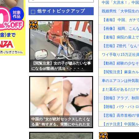
中国「大洪水！」中国
他サイトピックアップ
既婚男性「大学院生の
【速報】 中国、ガチ
【画像】 福岡、こん
コテ
【速報】病院の屋上で
リン
【悲報】Z世代「なん
- 固
ワイ手取り15万正社
定リ
【閲覧注意】女の子が嘘みたいな事
【動画】経験の少なそ
ンク
になるgif動画が流出・・・・・
【閲覧注意】麻薬カル
自動
車のエアコンは外気取
更新
まだ墓石があるだけマ
ツー
【朗報】アラブ、秋田県
ル
【朗報】パウ・パトロ
【悲報】高市首相の“
中国の ”女が絶対セックスしたくな
【ガチ注意】中国製ル
る薬” 怖すぎる。実際にやられた女
の映像
【悲報】音楽愛好家「