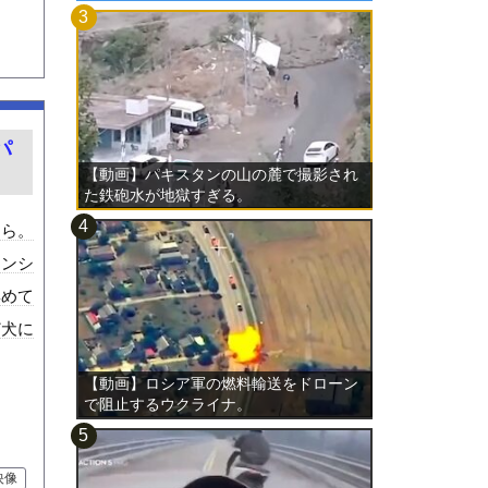
パ
【動画】パキスタンの山の麓で撮影され
た鉄砲水が地獄すぎる。
しら。
マンシ
集めて
ど犬に
【動画】ロシア軍の燃料輸送をドローン
で阻止するウクライナ。
映像