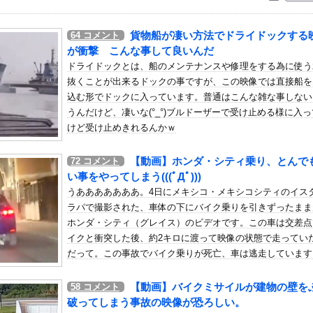
いう自炊最強のメシｗｗｗｗｗｗｗｗ
している。私の知らないスマホで連絡を取り合い、日中会ったりしてい...
貨物船が凄い方法でドライドックする
64
コメント
そうな地味巨乳
、いきなり同人AVで生挿入セッ○スしてしまう。 ...
が衝撃 こんな事して良いんだ
が離婚発表「それぞれの道を歩むこととなりました」
ドライドックとは、船のメンテナンスや修理をする為に使う
抜くことが出来るドックの事ですが、この映像では直接船を
うこ（47）「こんなオバサンでいいの…？」
込む形でドックに入っています。普通はこんな雑な事しない
う」日本代表GK鈴木彩艶、欧州王者PSG移籍間近に!?超絶プレ...
うんだけど、凄いな(°_°)ブルドーザーで受け止める様に入
言ってきたんだが…
けど受け止めきれるんかｗ
理でしょ？」私「できますけど？」→何も知らない前提で話しかけてく...
【動画】ホンダ・シティ乗り、とんで
72
コメント
ッズ追加！
い事をやってしまう(((ﾟДﾟ)))
クスあんま強そうじゃない割に高そうという恐竜デッキの宿命を背負...
うあああああああ。4日にメキシコ・メキシコシティのイス
を聞かれて「パチ●コ」と答えた結果ｗｗｗｗｗｗ
ラパで撮影された、車体の下にバイク乗りを引きずったまま
は触れるのか…？石塚瑶季のSR配信が決定
ホンダ・シティ（グレイス）のビデオです。この車は交差点
イクと衝突した後、約2キロに渡って映像の状態で走ってい
の「病院船」が医療提供開始、診察と薬剤処方…被災者向け大浴場も！
だって。この事故でバイク乗りが死亡、車は逃走しています
『気になるその気の歌』ってガチで名曲だと思うんだけど
ん、入浴シーンで怒られてしまうｗｗｗｗｗｗ
【動画】バイクミサイルが建物の壁を
58
コメント
、ロシアンハーフのお○ぱいがコチラｗｗｗｗｗｗｗ
破ってしまう事故の映像が恐ろしい。