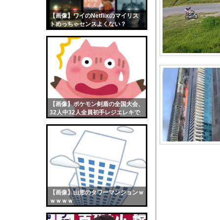
10代「ローゼンメイ
【画像】ワイのNetflixのマイリス
【画像】おまえらくん
トめっちゃセンスよくない？
【画像】この女優さん
wwwwwww
【朗報】齋藤飛鳥、前
【画像】おまえらこう
海外「日本よ、お前が
勇気を出して白人美女
10年もの間浮気して
【画像】ポケモン剣盾の全国大会、
32人中32人全員初手レジエレキで
ウクライナ侵攻以降、
完全にワンパターンｗｗｗ
【配信者】「金バエ」
【画像】女の子「危機
私「ちょっと、人の家
【画像】最新のライザ
【朗報】「はだしのゲ
【画像】山形のタワーマンションｗ
【衝撃】タクシー運転
ｗｗｗｗ
【謎】長崎から原爆感