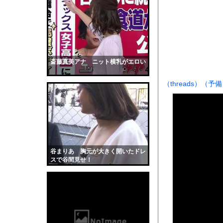
【衝撃】強さと引き換
【衝撃】ガチで『意識
【私はあなたの味方】
彼女が彼のご飯を作っ
【画像】超清楚系シンガ
斎藤真美アナ ニット横乳がエロい
【速報】熊本イオンモ
（threads）
（予備
「48時間以内にトラン
【画像】影山優佳さん
サッカーの選手に落雷
【動画】看護師の男性
【黒歴史】こういう昔
谷まりあ 胸元が大きく開いたドレ
韓国人「安貞桓が韓国
スで谷間見せ！
ケンタッキーとか言う
【画像】このAVが性
【悲報】味噌ラーメン
【中国】男の子が爆竹