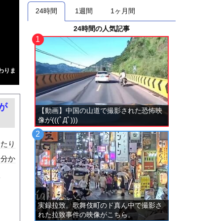
24時間
1週間
1ヶ月間
24時間の人気記事
わりま
が
【動画】中国の山道で撮影された恐怖映
像が(((ﾟДﾟ)))
ったり
は分か
な
実録拉致。歌舞伎町のド真ん中で撮影さ
れた拉致事件の映像がこちら。