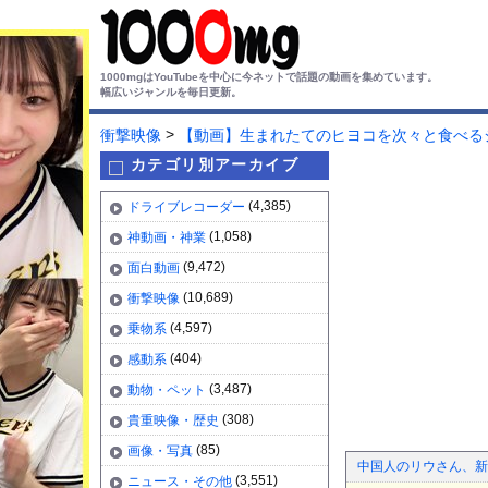
1000mgはYouTubeを中心に今ネットで話題の動画を集めています。
幅広いジャンルを毎日更新。
>
衝撃映像
【動画】生まれたてのヒヨコを次々と食べる
カテゴリ別アーカイブ
(4,385)
ドライブレコーダー
(1,058)
神動画・神業
(9,472)
面白動画
(10,689)
衝撃映像
(4,597)
乗物系
(404)
感動系
(3,487)
動物・ペット
(308)
貴重映像・歴史
(85)
画像・写真
中国人のリウさん、新
(3,551)
ニュース・その他