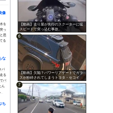
映像
水を
【動画】走り屋が先行のスクーターに猛
スピードで突っ込む事故。
突っ
と思
ってる
もな
タパ
【動画】欠陥？パワーリアゲートでガラ
走る
スが粉砕されてしまうトヨタ・セコイ
でバ
ア。
たん
。
ぶち