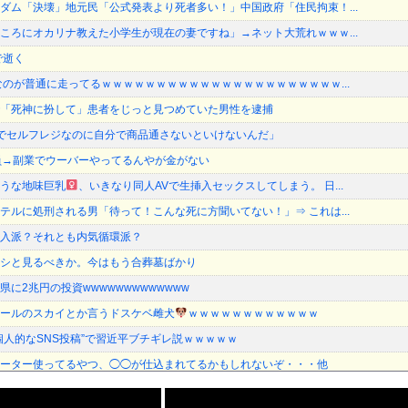
ダム「決壊」地元民「公式発表より死者多い！」中国政府「住民拘束！...
ころにオカリナ教えた小学生が現在の妻ですね」→ネット大荒れｗｗｗ...
で逝く
なのが普通に走ってるｗｗｗｗｗｗｗｗｗｗｗｗｗｗｗｗｗｗｗｗｗｗ...
「死神に扮して」患者をじっと見つめていた男性を逮捕
でセルフレジなのに自分で商品通さないといけないんだ」
員→副業でウーバーやってるんやが金がない
うな地味巨乳
、いきなり同人AVで生挿入セックスしてしまう。 日...
テルに処刑される男「待って！こんな死に方聞いてない！」⇒ これは...
入派？それとも内気循環派？
シと見るべきか。今はもう合葬墓ばかり
に2兆円の投資wwwwwwwwwwwww
ールのスカイとか言うドスケベ雌犬
ｗｗｗｗｗｗｗｗｗｗｗｗ
個人的なSNS投稿”で習近平ブチギレ説ｗｗｗｗｗ
ーター使ってるやつ、◯◯が仕込まれてるかもしれないぞ・・・他
クラシック音楽のオーケストラはガラガラなのに、ゲーム音楽のオーケ...