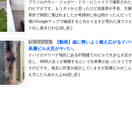
ブラジルのサン・ジョゼー・ドス・ピニャイスで撮影された
デンのアニメなんて知らない」8割
のビデオです。もうダメかと思ったけど頭蓋骨や手首、大腿
の机がこの女の子の椅子にされてたらｗｗｗ
骨折で病院に運ばれましたが奇跡的に命は助かったんだって
、可愛すぎる
場のGoogleマップで確認すると分かりますが荒れた道でス
屈みで完全に見えてる動画が拡散されてしまう…
ド出し過ぎだわな(@_@;)
いう地雷系の女子高生って好きじゃないの？
【動画】縦に勢いよく燃え広がるドバ
71
コメント
ナンバーワンだ」 熊本地震直後の日本の対応のスピードに世界が衝撃
高層ビル火災がヤバい。
にチン凸したアジア人短小男
、爆笑されてしまうｗｗｗ
ドバイのマリーナ地区にある67階建てのビルで大きな火災
た嫁。まさかと思い長男のDNA鑑定をするがいいな？と問うと、元嫁...
生し、4000人近くが避難するという出来事があったそうで
そのビデオ。過去に何度か紹介していますが高層ビルがこん
ロシア軍兵士のHIV感染が2000％急増…ウクライナメディア！
え方したらあかんよね(@_@;)
のSNS更新が1週間途絶え、様々な憶測が飛び交う。1週間ぶりの投...
管理フォーーーーム！！！」
の金庫触らないでよ！」キチママ『そこに金庫があったから、開けてみ...
、まだイケるｗｗｗｗｗ
ン」50%オフ！ 「暴食のベルセルク」14巻無料ｗｗｗｗｗｗ
手、儲かりまくることが判明ｗｗｗｗｗｗｗｗｗｗｗｗｗｗｗｗｗｗｗ...
がしない理由ｗｗｗｗｗｗｗｗｗｗ