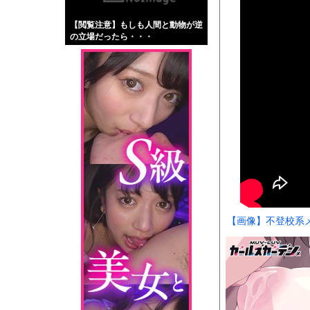
【画像】伊藤舞雪とか
【閲覧注意】もしも人間と動物が逆
【緊急】肛門にスティ
の立場だったら・・・
お知らせ
【動画】首都高で4t
Powered by livedo
1000m
このページは
示されません。
【画像】不登校系メ