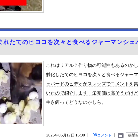
に撮った写真あげていく
6歳）の豊満Iカップボディをお楽しみしまくりたいよな！
が神輿担いでるの？屋台出店してる奴らは誰の許可を得て商売してるの...
ンニクが青い！こんなの食えない！」
0)、セクシー声優・井口裕香に対抗してしまうwwww
まれたてのヒヨコを次々と食べるジャーマンシェ
が2兆円の投資決定ｗｗｗ
ーでリース車を掴まされ80万円もだまし取られる…
」ヴィジュアル撮影！！【GIF動画あり】
これはリアル？作り物の可能性もあるのか
議論ってこれで間違い無いんか？
孵化したてのヒヨコを次々と食べるジャー
ビスかと思ったら野生の炊飯器で草 ほか
ェパードのビデオがスレッズでコメントを
のが普通に走ってるｗｗｗｗｗｗｗｗｗｗｗｗｗｗｗｗ
いたので紹介します。栄養価は高そうだけ
好きな100人の彼女』17話感想 須藤育登場！ストイックな野球...
生き餌ってどうなのかしら。
の？
で拡散してるおっぱいポロリ動画、何故か叩かれる・・・
」ランキング、ついに発表される
がアジア人にケンカを売った結果ｗｗｗ」 ほか
98
2026年06月17日 16:00 ┃
コメント
┃
衝撃