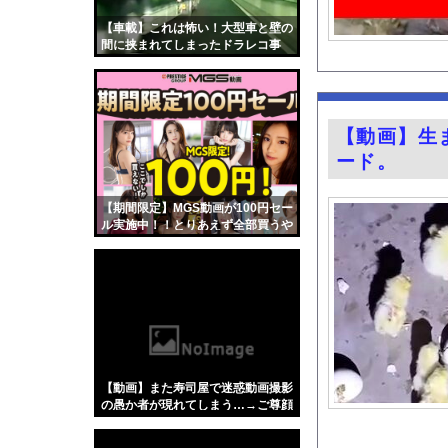
【画像】8月だから夏
【車載】これは怖い！大型車と壁の
グラドル山根千芽（3
間に挟まれてしまったドラレコ事
故。
祭りって謎だよな、誰
【画像】X民さん「ニ
【画像】磯部花凛(3
【動画】生
【朗報】秋田にアラブ
ード。
Z世代さん、ジモティ
堤礼実アナ 「朗読劇
【期間限定】MGS動画が100円セー
ル実施中！！とりあえず全部買うや
ハンターハンター強さ
ろｗｗｗｗｗ
【Xの車窓から】オー
【画像】福岡、こんな
『君のことが大大大大大
海釣りって何が楽しい
【ポロリ悲話】ネット
【動画】また寿司屋で迷惑動画撮影
【衝撃】「かわいい虫
の愚か者が現れてしまう…→ご尊顔
がこちら
「アメリカのヤンキー