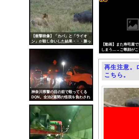
結婚式の二次会で知り
コテ
エロ漫画『女学校で男ひ
リン
「電車で女性が失神し
- 固
【！】辻元清美さん、
定リ
【衝撃映像】「カバ」と「ライオ
ネット空間ほど賛成論
ン」が殺し合いした結果・・・勝っ
ンク
【動画】また寿司屋で
なぜこんなに多くの物
たのは・・・
しまう…→ご尊顔がこ
自動
兵庫斎藤知事、県の海
更新
24歳無職女、中学の
再生注意。
ツー
【朗報】大人気漫画「G
こちら。
ル
影山優佳、赤ランジェ
同窓会帰りに既婚チ〇
神奈川県警の目の前で殴ってくる
DQN。全治2週間の怪我を負わされ
【ニュース】 台風1
たバイクの車載。
中国「大洪水！」中国
韓国国会、サッカー前
日本旅行キャンセルす
うちのネコが目の前に