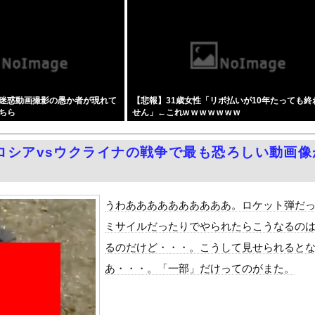
合った娘達と乱交した話
とりなので校則で性欲のはけ口にされる日常 2時限目』をrawや...
たら無言の男が真横についてきた」とタレントが主張、虚言疑惑が出る...
高市総理の被災地入りに「プロモーションのような動画を撮らせて、悲...
が強くない？女系天皇、養子子息の皇位継承など…皇室のあり方に関す...
迷惑動画撮影の愚か者が現れて
【悲報】31歳女性「リボ払いが10年たっても終
が中国製なのか？…米メディア！
ちら
せん」←これw w w w w w w
外事務所を全廃へ「公務員が海外で遊ぶためにあるだけ」
同級生だった男性にストーカーして逮捕 全く親しくないのに20回以...
ロシアvsウクライナの戦争で最も恐ろしい動画像
ANTZ」がAmazonでなんと全巻100円ｗｗｗｗｗｗ
リー×網タイツがスケベ過ぎる！只の痴女だろ・・・
ポつまみ食いする一般人みさき(27)
うわああああああああああ。ロケット弾だ
3号、迷走・・・
ミサイルだったりでやられたらこうなるの
ダム「決壊」地元民「公式発表より死者多い！」中国政府「住民拘束！...
るのだけど・・・。こうして見せられると
代表監督を追及「なぜ負けたのか」
あ・・・。「一部」だけってのがまた。
べきか…1万年ぶり史上最大級の火山の兆し＝韓国の反応
いた。私が上に物を投げるフリをする → 猫はこうなります…