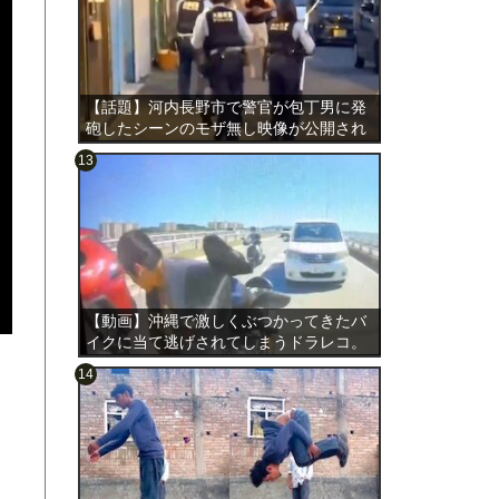
【話題】河内長野市で警官が包丁男に発
砲したシーンのモザ無し映像が公開され
る。
のは表
【動画】沖縄で激しくぶつかってきたバ
イクに当て逃げされてしまうドラレコ。