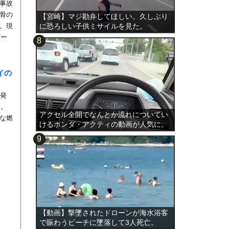
事故
骨の
【宮崎】マジ勘弁してほしい。久しぶり
。現
に恐ろしい子供ミサイルを見た。
ピー
イの
が発
す。
アクセル全開でなんとか流れについてい
な燃
けるホンダ・アクティの動画が人気に。
【動画】撃墜されたドローンが海水浴客
で賑わうビーチに墜落して3人死亡。