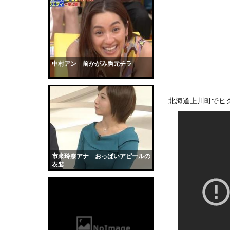
【画像】このボケて、
【衝撃】手術中に熊本
【画像】お前らこの超
【画像】「ビールと水
【動画】サーフィンで
中村アン 前かがみ胸元チラ
【戦慄】指示なしで「偽
【衝撃】大谷25号&2
北海道上川町でヒ
【画像】ブランチリポ
【マジで閲覧注意】 
サッカーの選手に落雷
【黒歴史】こういう昔
市來玲奈アナ おっぱいアピールの
韓国人「安貞桓が韓国
衣装
ケンタッキーとか言う
【画像】このAVが性
【悲報】味噌ラーメン
【中国】男の子が爆竹