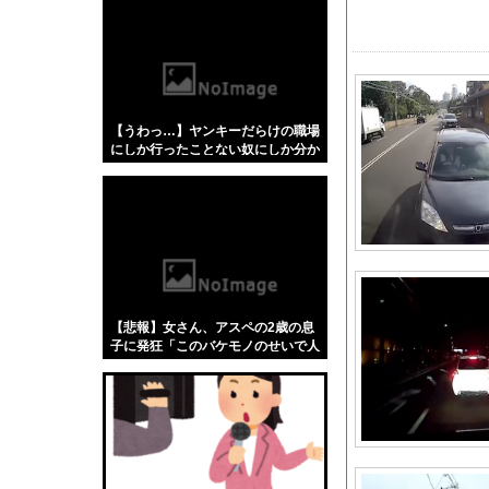
【悲報】「蕎麦」とか
【4/4】嫁が浮気を
【速報】 イオンモー
あっち系御用達で有名
【うわっ…】ヤンキーだらけの職場
外国人「とてつもない逸
にしか行ったことない奴にしか分か
【にじさんじ】 委員長
らないことを集めてみたら闇が深過
ぎた件w w w w w w w w w w
【衝撃】「Z世代」と
２年付き合ってる彼女
ブラッドボーン全クリ
【朗報】プチプチで有
【悲報】日本の歴史、
【悲報】女さん、アスペの2歳の息
海外「世界で日本を死
子に発狂「このバケモノのせいで人
生終わった」←これ、どう思
【悲報】日本政府「障
う？？？？？
乃木坂の美人マネージ
海外「日本なんて行く
氷河期世代の非正規、