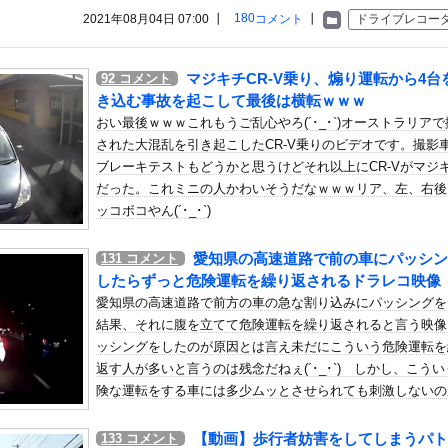
いう自炊最強のメシｗｗｗｗｗｗｗｗ
180
2021年08月04日 07:00 ┃
コメント
┃
ドライブレコー
している。私の知らないスマホで連絡を取り合い、日中会ったりしてい...
ル熊本の爆発原因が判明！！！！
マジキチCR-V乗り、煽り運転から4台
92
コメント
になった某ブランド、一時は飛ぶ鳥を落とす勢いだったが今期の業績は...
き込む事故を起こして最後は横転ｗｗｗ
材がいる」15歳FW礒部怜夢、衝撃ゴールでリバプールU15撃破...
おい最後ｗｗｗこれもうご乱心やろ(´･_･`)オーストラリア
された大混乱を引き起こしたCR-V乗りのビデオです。撮影
、ゲリラ豪雨でPC浸水→データ完全消失も「おもしろいかった??...
ブレーキテストもどうかと思うけどそれ以上にCR-Vがマジ
んでもない事が判明ｗｗｗｗ「Z世代」がここまで酷すぎる理由がこち...
だった。これミニの人かわいそうだなｗｗｗリア、左、右後
がいるんだが、妊娠したので生まれる前に籍を入れたいと言われた。俺...
ッコボコやん(´･_･`)
したんだが
愛知県の高速道路で前の車にパッシン
131
コメント
名な川上産業、社名を「プチプチ株式会社」に変更wwwww他
したらずっと危険運転を繰り返されるドラレコ映像
ついに『崩壊』してしまう・・・・・
愛知県の高速道路で前方の車の急な割り込みにパッシングを
守するぞ！」 日本の消防署を訪れたちびっ子集団が世界をメロメロに
結果、それに腹を立てて危険運転を繰り返されると言う映像
害者の福祉費用が10年で2倍になったので抑制します」
ッシングをしたのが原因とは言え未だにこういう危険運転を
返す人が多いと言うのは残念だねぇ(´･_･`) しかし、こう
ャ、ガチでエグいってwwwwwww
険な運転をする車には多少ムッとさせられても刺激しないの
んじゃなかった…」 日本を知ってしまったディズニー信者、帰国後『...
い生き方なのかもしれない。
年金を払っていないので11年後には生活保護に殺到、どうすんのこれ
【動画】歩行者妨害をしてしまうパト
133
コメント