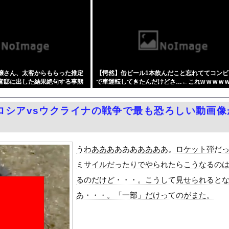
モリに世界中から注文殺到！！！ １兆５０００億円で工場増築へ
らった財務官僚、異例の左遷ｗｗｗｗｗｗｗｗ
居酒屋行く奴はバカ。ホストの初回なら居酒屋より安く飲めてイケメン...
のえっちな娘になるバイト そして娘堕ちするまでがセット』をra...
月6日の原爆の日にトンデモ持論を展開し物議… → ネット「それ...
嬢さん、太客からもらった推定
【愕然】缶ビール1本飲んだこと忘れててコンビ
中国人民と連帯して戦おー！悪政高市を打倒するぞー！」
を官邸に出した結果絶句する事態
で車運転してきたんだけどさ…←これw w w w w 
ドがエロい！乳首透け、巨乳おっぱいが最高過ぎる！
w w w w
w
症候群診断後に死亡事故＝運転の無職男（３４）、独断で治療中断―危...
ロシアvsウクライナの戦争で最も恐ろしい動画像
油で1980km走行しギネス記録を達成
て甥っ子がフル勃起してしまう事案が発生 part4
合った娘達と乱交した話
うわああああああああああ。ロケット弾だ
ANTZ」がAmazonでなんと全巻100円ｗｗｗｗｗｗ
ミサイルだったりでやられたらこうなるの
ダム「決壊」地元民「公式発表より死者多い！」中国政府「住民拘束！...
るのだけど・・・。こうして見せられると
代表監督を追及「なぜ負けたのか」
あ・・・。「一部」だけってのがまた。
べきか…1万年ぶり史上最大級の火山の兆し＝韓国の反応
いた。私が上に物を投げるフリをする → 猫はこうなります…