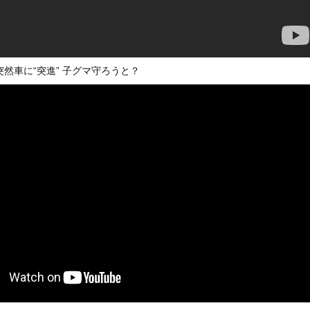
いうＡＶ女優ｗｗｗｗｗｗｗｗｗｗw
ックのり入れたけど出てこないの！！
）ミニストップでトラックと衝突したドラレコが（ノ∇`）
然車に“突進” 子グマ守ろうと？
or 相互RSS
g
が管理しています。 RSS設定 更新順130件まで。それ以降の古いも