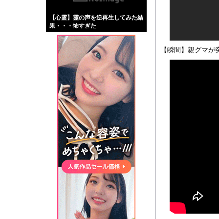
【画像】伊藤舞雪とか
【心霊】霊の声を逆再生してみた結
【緊急】肛門にスティ
果・・・怖すぎた
お知らせ
wwwwwwwwwwwwww
【動画】両方馬鹿（笑
【瞬間】親グマが突
Powered by livedo
1000m
このページは
示されません。