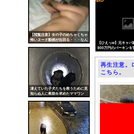
【ニュース】日本製メ
コテ
【悲報】高市早苗に逆
リン
【画像】みい山作者「
- 固
エロ漫画『TSしてパパ
定リ
【閲覧注意】女の子のめちゃくちゃ
【悲報】玉川徹さん、8
怖いヌード動画が出回る・・・なん
ンク
【ひえっw】元キャバ
パヨク「アジア人民、
だこれ・・・
800万円のバーキン
自動
村重杏奈、写真集ヌー
になってしまうw w w w 
更新
【東京】睡眠時無呼吸
再生注意。
ツー
日産e-power、無給
こちら。
ル
混浴露天風呂の女性客見
結婚式の二次会で知り
凍えていた子犬たちを救うために見
知らぬ人に救助を求めたママワン
【朗報】大人気漫画「G
コ。
中国「大洪水！」中国
韓国国会、サッカー前
日本旅行キャンセルす
うちのネコが目の前に