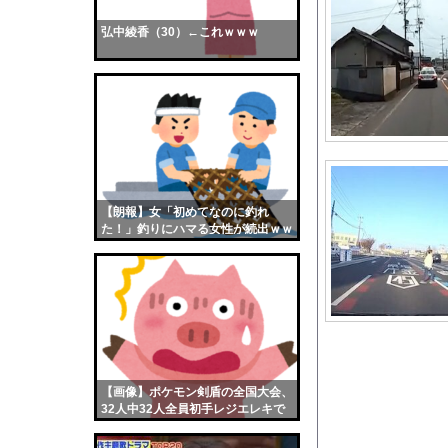
広島県知事ら「核抑止
弘中綾香（30）←これｗｗｗ
【画像】おまえらくん
【画像】この女優さん
【朗報】齋藤飛鳥、前
【画像】おまえらこう
海外「日本よ、お前が
勇気を出して白人美女
10年もの間浮気して
【朗報】女「初めてなのに釣れ
た！」釣りにハマる女性が続出ｗｗ
ウクライナ侵攻以降、
ｗ
【配信者】「金バエ」
【画像】女の子「危機
私「ちょっと、人の家
【動画】半ケツ祭り、
【驚愕】サッカー王国
【画像】ポケモン剣盾の全国大会、
【悲報】ナイナイ岡村
32人中32人全員初手レジエレキで
完全にワンパターンｗｗｗ
Gカップの現役添乗員、