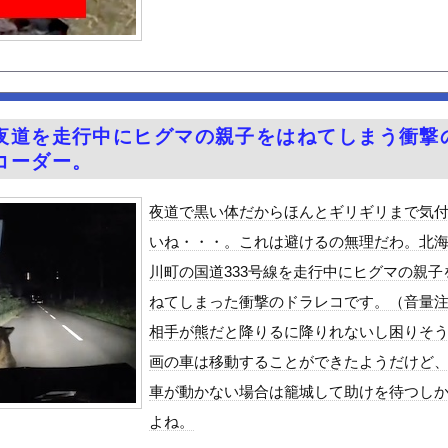
脚、とんでもないダンスを披露してしまうwwwwwwwww
悪さ、たった一枚の画像に凝縮されてしまう…
見え！！
クはサービスエリア利用有料化すればサボらず走るし流問題解決じゃね...
んや
夜道を走行中にヒグマの親子をはねてしまう衝撃
ット、怖すぎる…これよく轢かずに止まれたな
コーダー。
4歳男性死亡 8合目付近で意識失う
夜道で黒い体だからほんとギリギリまで気
「締めのラーメン欲」の原因は？ 脳の錯覚と真実
いね・・・。これは避けるの無理だわ。北
性」、トレンド1位ｗｗｗｗｗｗ
川町の国道333号線を走行中にヒグマの親子
6歳）の豊満Iカップボディをお楽しみしまくりたいよな！
ねてしまった衝撃のドラレコです。（音量
ビスかと思ったら野生の炊飯器で草 ほか
相手が熊だと降りるに降りれないし困りそ
好きな100人の彼女』17話感想 須藤育登場！ストイックな野球...
画の車は移動することができたようだけど
で拡散してるおっぱいポロリ動画、何故か叩かれる・・・
車が動かない場合は籠城して助けを待つし
」ランキング、ついに発表される
よね。
がアジア人にケンカを売った結果ｗｗｗ」 ほか