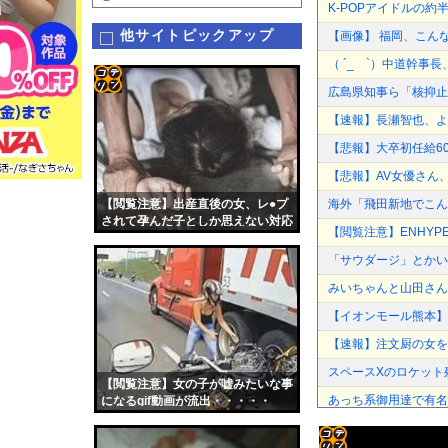
K-POPアイドルの
他サイトピックアップ
【画像】 福岡、こん
（ ´_ゝ`）中道幹事
広島県知事ら「核抑止
コテ
【速報】長瀬智也、よ
リン
【悲報】大卒初任給600
- 固
【悲報】AV女優さん
定リ
【閲覧注意】出産直後の女、レ●プ
海外「飛田新地でこん
ンク
されて孕んだ子としか思えない対応
【閲覧注意】ENHYPE
をする…
自動
「サウダージ」とかい
更新
みいちゃんと山田さん
ツー
【イオンモール熊本】
ル
【速報】注文厨の女を
スペースXのロケット
【閲覧注意】女の子が嘘みたいな事
あっち系御用達で有名
になるgif動画が流出・・・・・
シカホワ村上宗隆、通