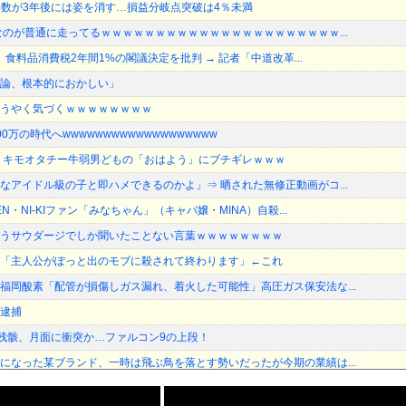
約半数が3年後には姿を消す…損益分岐点突破は4％未満
なのが普通に走ってるｗｗｗｗｗｗｗｗｗｗｗｗｗｗｗｗｗｗｗｗｗｗ...
長、食料品消費税2年間1%の閣議決定を批判 → 記者「中道改革...
論、根本的におかしい」
うやく気づくｗｗｗｗｗｗｗｗ
万の時代へwwwwwwwwwwwwwwwwwww
、キモオタチー牛弱男どもの「おはよう」にブチギレｗｗｗ
なアイドル級の子と即ハメできるのかよ」⇒ 晒された無修正動画がコ...
N・NI-KIファン「みなちゃん」（キャバ嬢・MINA）自殺...
うサウダージでしか聞いたことない言葉ｗｗｗｗｗｗｗｗ
「主人公がぽっと出のモブに殺されて終わります」←これ
福岡酸素「配管が損傷しガス漏れ、着火した可能性」高圧ガス保安法な...
逮捕
残骸、月面に衝突か…ファルコン9の上段！
になった某ブランド、一時は飛ぶ鳥を落とす勢いだったが今期の業績は...
訳なしで普通に会話。コーチ「今10段階で6ぐらい。来た時は0だっ...