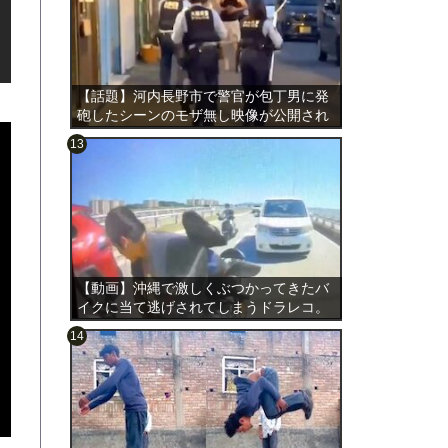
【話題】河内長野市で警官が包丁男に発
砲したシーンのモザ無し映像が公開され
る。
のは表
【動画】沖縄で激しくぶつかってきたバ
イクに当て逃げされてしまうドラレコ。