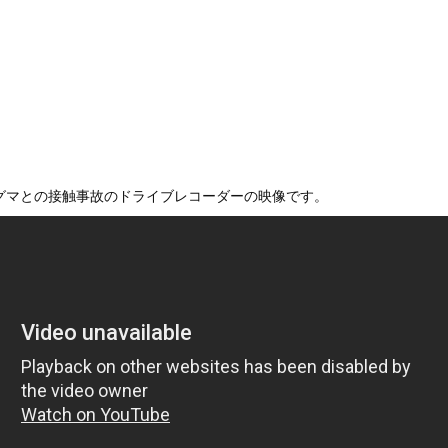
破壊力ありすぎてクッソワロタｗｗｗｗｗｗｗｗｗ
地震が直撃した結果ｗｗｗｗｗ(※動画あり)
美人が整形か否か判定たのむ！！
を交互に飲まないと倒れるグラス」発売
チューブライディング、チューブの中からの映像が凄い
の身分」を量産… 最新AIが人間を欺き始めた！選択を迫られたA...
6号、3安打3打点の活躍も一歩及ばず…それでも希望を見出すLA...
グマとの接触事故のドライブレコーダーの映像です。
ーターさん、阿波踊りでワキ祭り
彼女がずっとエアコンを見上げていた。どうしたの？つけた方がいい？...
、帰らぬ人となる
の大学ヤリサーの流出エロ動画（顔出し）が一番抜ける
代表に激怒！『惨憺たる結果、徹底的な刷新が必要だ』と監督や協会を...
唐揚げ屋ｗｗｗｗｗ
癖ブッ刺さりで精子ドクドク作られるわｗｗｗｗ
で行列、出来ない
に点火 マンホールが爆発しふた吹き飛ぶ