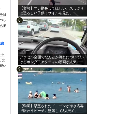
【宮崎】マジ勘弁してほしい。久しぶり
よ
に恐ろしい子供ミサイルを見た。
を目
づら
ら捕
車線
から
アクセル全開でなんとか流れについてい
町交
けるホンダ・アクティの動画が人気に。
疑い
【動画】撃墜されたドローンが海水浴客
で賑わうビーチに墜落して3人死亡。