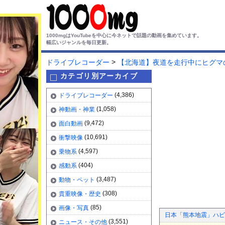
1000mgはYouTubeを中心に今ネットで話題の動画を集めています。
幅広いジャンルを毎日更新。
>
ドライブレコーダー
【北海道】夜道を走行中にヒグマ
カテゴリ別アーカイブ
(4,386)
ドライブレコーダー
(1,058)
神動画・神業
(9,472)
面白動画
(10,691)
衝撃映像
(4,597)
乗物系
(404)
感動系
(3,487)
動物・ペット
(308)
貴重映像・歴史
(85)
画像・写真
日本「熊本地震」ハビ
(3,551)
ニュース・その他