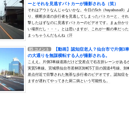
論、根本的におかしい。軍拡競争を助長し世界を不安定化させるだけ」
ーとそれを見逃すパトカーが撮影される（笑）
それはアウトなんじゃないかな。今日の5ch（hayabusa9）
の机がこの女の子の椅子にされてたらｗｗｗ
り、横断歩道の歩行者を見逃してしまったパトカーと、それ
、可愛すぎる
撃したはずなのに見逃すパトカーのビデオです。まぁ分かり
屈みで完全に見えてる動画が拡散されてしまう…
い場所だし・・・。とは思いますが、これが一般の車だった
いう地雷系の女子高生って好きじゃないの？
まっちゃうんだもんね（汗
ナンバーワンだ」 熊本地震直後の日本の対応のスピードに世界が衝撃
【動画】認知症老人？仙台市で片側3
85
コメント
にチン凸したアジア人短小男
、爆笑されてしまうｗｗｗ
の大通りを無謀横転する人が撮影される。
た嫁。まさかと思い長男のDNA鑑定をするがいいな？と問うと、元嫁...
こええ。片側3車線道路だけど交差点で右左折レーンがある
ロシア軍兵士のHIV感染が2000％急増…ウクライナメディア！
実質5車線。宮城県仙台市若林区卸町5丁目の国道4号線、卸
差点付近で目撃された無茶な歩行者のビデオです。認知症を
のSNS更新が1週間途絶え、様々な憶測が飛び交う。1週間ぶりの投...
ますが遅れてやってきた厨二病という可能性も。
管理フォーーーーム！！！」
の金庫触らないでよ！」キチママ『そこに金庫があったから、開けてみ...
限界突破ｗｗｗｗｗｗｗｗｗｗｗｗｗ
ブラジルで進むサッカー離れ 36％が「関心なし」
さん「言ってくれたら済む話やん」なるみさん「バイトやったらクビや...
ドスケベDVDで限界露出してしまうwwwww小山玲奈、手ぶら...