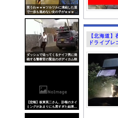
【画像】スレンダー美
笑うわｗｗｗツルツルに凍結した道
【画像】日本人の気色
で一歩も進めない女の子がｗｗｗ
福戸あやアナ 脇チラ
【有能】政府「トラッ
【画像】キス釣りする
【北海道】
【動画】クソガキロケ
ドライブレ
富士登山ツアー中に6
ハムスターの日
ダッシュで迫ってくるナイフ男に発
砲する警察官の緊迫のボディカム映
【医師解説】飲酒後の
像。
【画像】「異常独身男
グラドル山根千芽（3
【Xの車窓から】オー
『君のことが大大大大大
【ポロリ悲話】ネット
【悲報】板東英二さん、訃報のタイ
【衝撃】「かわいい虫
ミングがあまりにも悪すぎた結果…
「アメリカのヤンキー