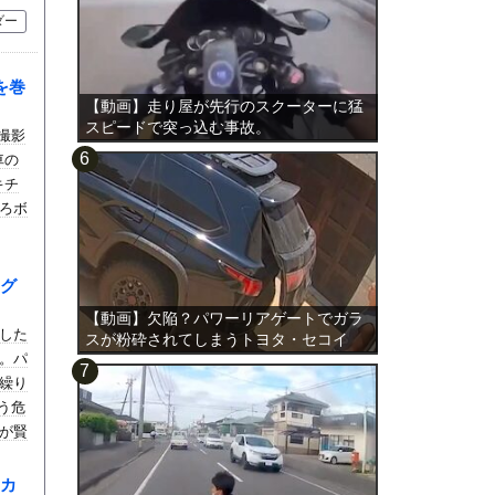
ダー
を巻
【動画】走り屋が先行のスクーターに猛
スピードで突っ込む事故。
で撮影
車の
キチ
ろボ
グ
【動画】欠陥？パワーリアゲートでガラ
した
スが粉砕されてしまうトヨタ・セコイ
。パ
ア。
繰り
いう危
が賢
カ