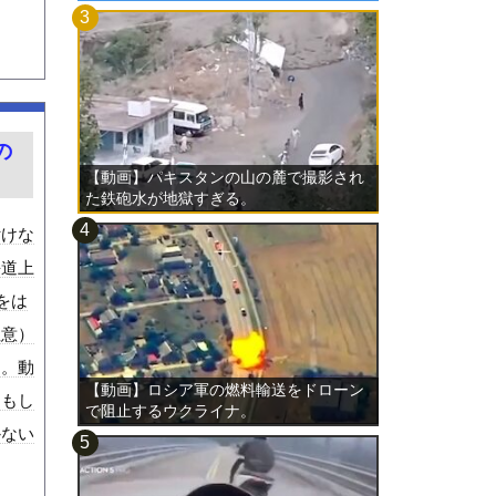
の
【動画】パキスタンの山の麓で撮影され
た鉄砲水が地獄すぎる。
付けな
海道上
をは
注意）
う。動
【動画】ロシア軍の燃料輸送をドローン
、もし
で阻止するウクライナ。
かない