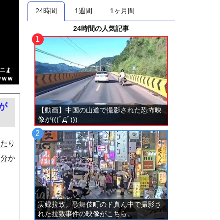
24時間
1週間
1ヶ月間
24時間の人気記事
ニま
w w
が
【動画】中国の山道で撮影された恐怖映
像が(((ﾟДﾟ)))
ったり
は分か
な
実録拉致。歌舞伎町のド真ん中で撮影さ
れた拉致事件の映像がこちら。