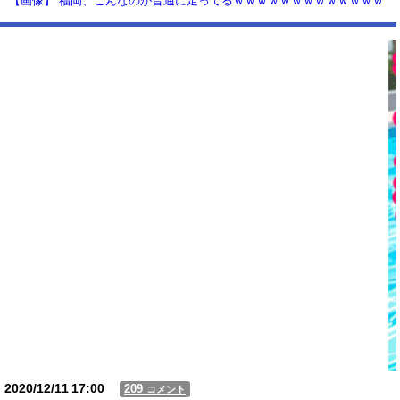
【画像】 福岡、こんなのが普通に走ってるｗｗｗｗｗｗｗｗｗｗｗｗｗ
ｗｗｗ
【動画】USJの禁止エリアに子どもたちが続々乱入 → スタッフが注意し
ても止まらない事態に
Powered by livedoor 相互RSS
2020/12/11
17:00
209
コメント