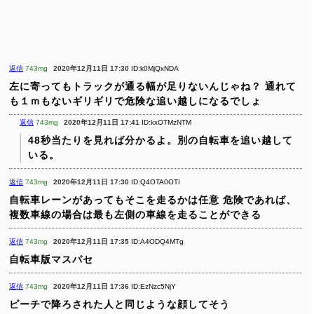
返信
743mg
2020年12月11日 17:30
ID:k0MjQxNDA
左に寄ってもトラックが通る幅が足りないんじゃね？
通れて
も１ｍもないギリギリで危険な追い越しになるでしょ
返信
743mg
2020年12月11日 17:41
ID:kxOTMzNTM
48秒当たりを見れば分かるよ。別の自転車を追い越して
いる。
返信
743mg
2020年12月11日 17:30
ID:Q4OTA0OTI
自転車レーンがあってもそこを走るかは任意
危険であれば、
複数車線の場合は最も左側の車線を走ることができる
返信
743mg
2020年12月11日 17:35
ID:A4ODQ4MTg
自転車版マスパセ
返信
743mg
2020年12月11日 17:36
ID:EzNzc5NjY
ピーチで降ろされた人と同じような顔してそう