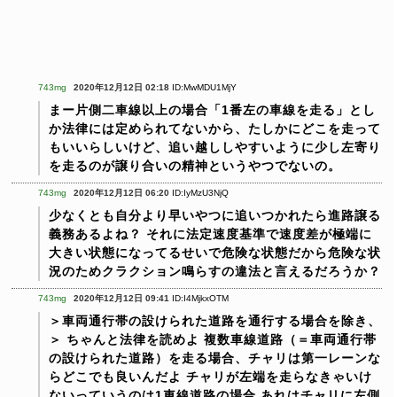
743mg
2020年12月12日 02:18
ID:MwMDU1MjY
まー片側二車線以上の場合「1番左の車線を走る」とし
か法律には定められてないから、たしかにどこを走って
もいいらしいけど、追い越ししやすいように少し左寄り
を走るのが譲り合いの精神というやつでないの。
743mg
2020年12月12日 06:20
ID:IyMzU3NjQ
少なくとも自分より早いやつに追いつかれたら進路譲る
義務あるよね？
それに法定速度基準で速度差が極端に
大きい状態になってるせいで危険な状態だから危険な状
況のためクラクション鳴らすの違法と言えるだろうか？
743mg
2020年12月12日 09:41
ID:I4MjkxOTM
＞車両通行帯の設けられた道路を通行する場合を除き、
＞
ちゃんと法律を読めよ
複数車線道路（＝車両通行帯
の設けられた道路）を走る場合、チャリは第一レーンな
らどこでも良いんだよ
チャリが左端を走らなきゃいけ
ないっていうのは1車線道路の場合
あれはチャリに左側