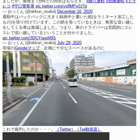
ましたが、最後までyesとの回答はもらえず。
#煽り運転
#危険運転
#ドラ
レコ
#守口警察署
pic.twitter.com/vo8MPx0J7p
— おっくん (@okkun_osaka)
December 10, 2020
通勤中はバックパックに大きく録画中と書いた紙(をラミネート加工した
もの)を張り付けています。この紙を張っているときは、無茶な追い越し
をしてくる車は激減しました。つまり、車のドライバーは意図的にスレ
スレで追い越しているということが分かりました。
pic.twitter.com/3DGYnpoM9S
— おっくん (@okkun_osaka)
July 29, 2020
現場の
Googleマップ
、左側に十分なスペースがあるのに
これで裁判したのか・・・。
（Twitter）
（Twi動画直）