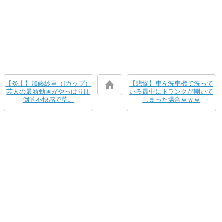
【炎上】加藤紗里（Iカップ）
【悲惨】車を洗車機で洗って
芸人の最新動画がやっぱり圧
いる最中にトランクが開いて
倒的不快感で草。
しまった場合ｗｗｗ