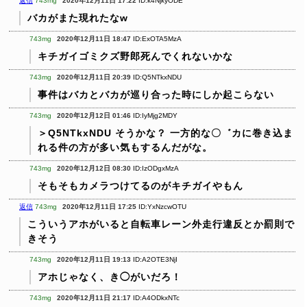
返信
743mg
2020年12月11日 17:22
ID:k4NjkyODE
バカがまた現れたなw
743mg
2020年12月11日 18:47
ID:ExOTA5MzA
キチガイゴミクズ野郎死んでくれないかな
743mg
2020年12月11日 20:39
ID:Q5NTkxNDU
事件はバカとバカが巡り合った時にしか起こらない
743mg
2020年12月12日 01:46
ID:IyMjg2MDY
＞Q5NTkxNDU
そうかな？
一方的な〇゛カに巻き込ま
れる件の方が多い気もするんだがな。
743mg
2020年12月12日 08:30
ID:IzODgxMzA
そもそもカメラつけてるのがキチガイやもん
返信
743mg
2020年12月11日 17:25
ID:YxNzcwOTU
こういうアホがいると自転車レーン外走行違反とか罰則で
きそう
743mg
2020年12月11日 19:13
ID:A2OTE3NjI
アホじゃなく、き◯がいだろ！
743mg
2020年12月11日 21:17
ID:A4ODkxNTc