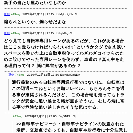
新手の当たり屋みたいなものか
返信
743mg
2020年12月11日 17:27
ID:MyODg0NzM
煽られというか、煽らせだよな
返信
743mg
2020年12月11日 17:27
ID:kyMTgxMTc
どう見ても自転車専用レーンがあるのだが、これがある場合
はここを走らなければならないはず
というかタダでさえ狭い
スペースを割いた上に自動車税使ってわざわざコイツらのた
めに設けてやった専用レーンを使わず、車道のド真ん中を走
る理由って何？
脳に障害があるのか？
返信
743mg
2020年12月11日 17:36
ID:k0MjQxNDA
通行義務のある自転車専用通行帯ではないね。
自転車は
この辺通ってねというお願いレベル。
もちろんそこを通
る事が推奨されるんだけど、
この場合端を走ってもトラ
ックが安全に追い越せる幅が無さそうな。
むしろ端に寄
る事で危険な追い越しされそうな気はする。
743mg
2020年12月11日 22:05
ID:g5NDUxNjI
>>自転車ナビマーク・自転車ナビラインの設置された
場所、交差点であっても、自動車や歩行者に十分注意し