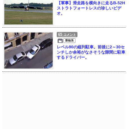
【軍事】滑走路を横向きに走るB-52H
ストラトフォートレスの珍しいビデ
オ。
65
コメント
乗物系
レベル90の縦列駐車。前後に2～30セ
ンチしか余裕がなさそうな隙間に駐車
するドライバー。