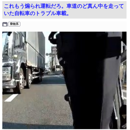
これもう煽られ運転だろ。車道のど真ん中を走って
いた自転車のトラブル車載。
乗物系