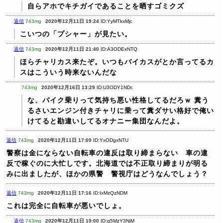
自らアホでキチガイであることを晒すゴミクズ
返信
743mg
2020年12月11日 19:24
ID:YyMTkxMjc
こいつの「プシャー」が見たい。
返信
743mg
2020年12月11日 21:40
ID:A3ODExNTQ
ほらチャリカス来たぞ。いつもバイカスがとか言ってるカ
スはこういう時来ないんだな
743mg
2020年12月16日 13:29
ID:U3ODY1NDc
な、バイク乗りって気持ち悪い性格してるだろｗ
糞う
るさいエンジン付きチャリに乗って糞ダサい格好で俺い
けてると勘違いしてるオナニー集団なんだよ。
返信
743mg
2020年12月11日 17:09
ID:YxODgxNTU
警察は金にならない自転車の違反は取り締まらない 車の違
反で稼ぐのに大忙しです。北海道では不正取り締まりが明る
みに出ましたが、ほかの県警 警視庁はどうなんでしょう？
返信
743mg
2020年12月11日 17:16
ID:IxMzQzNDM
これは完全に自転車が悪いでしょ。
返信
743mg
2020年12月11日 19:00
ID:g5MzY3NjM