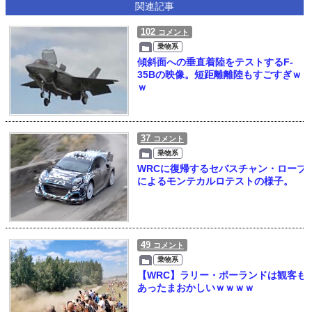
関連記事
102
コメント
乗物系
傾斜面への垂直着陸をテストするF-
35Bの映像。短距離離陸もすごすぎｗ
ｗ
37
コメント
乗物系
WRCに復帰するセバスチャン・ローブ
によるモンテカルロテストの様子。
49
コメント
乗物系
【WRC】ラリー・ポーランドは観客も
あったまおかしいｗｗｗｗ