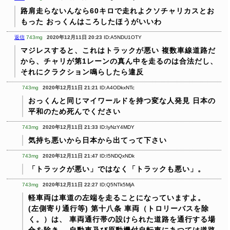
路肩走らないんなら60キロで走れよクソチャリカスとお
もった
おっくんはころしたほうがいいわ
返信
743mg
2020年12月11日 20:23
ID:A5NDU1OTY
マジレスすると、これはトラックが悪い
複数車線道路だ
から、チャリが第1レーンの真ん中を走るのは合法だし、
それにクラクション鳴らしたら違反
743mg
2020年12月11日 21:21
ID:A4ODkxNTc
おっくんと同じマイワールドを持つ変な人発見
日本の
平和のため死んでください
743mg
2020年12月11日 21:33
ID:IyNzY4MDY
気持ち悪いから日本から出てって下さい
743mg
2020年12月11日 21:47
ID:I5NDQxNDk
「トラックが悪い」ではなく「トラックも悪い」。
743mg
2020年12月11日 22:27
ID:Q5NTk5MjA
軽車両は車道の左端を走ることになっていますよ。
(左側寄り通行等)
第十八条
車両（トロリーバスを除
く。）は、
車両通行帯の設けられた道路を通行する場
合を除き、
自動車及び原動機付自転車にあつては道路