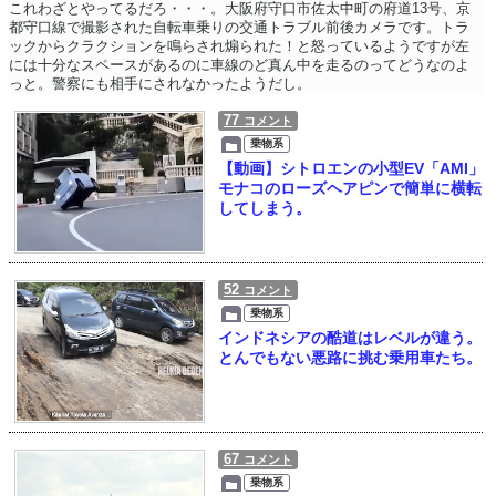
これわざとやってるだろ・・・。大阪府守口市佐太中町の府道13号、京
都守口線で撮影された自転車乗りの交通トラブル前後カメラです。トラ
ックからクラクションを鳴らされ煽られた！と怒っているようですが左
には十分なスペースがあるのに車線のど真ん中を走るのってどうなのよ
っと。警察にも相手にされなかったようだし。
77
コメント
乗物系
【動画】シトロエンの小型EV「AMI」
モナコのローズヘアピンで簡単に横転
してしまう。
52
コメント
乗物系
インドネシアの酷道はレベルが違う。
とんでもない悪路に挑む乗用車たち。
67
コメント
乗物系