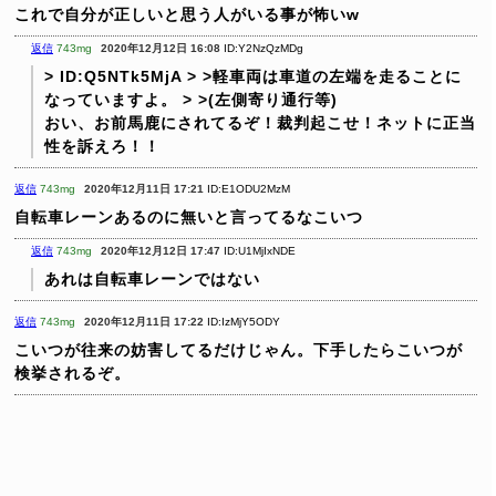
これで自分が正しいと思う人がいる事が怖いw
返信
743mg
2020年12月12日 16:08
ID:Y2NzQzMDg
> ID:Q5NTk5MjA
>
>軽車両は車道の左端を走ることに
なっていますよ。
>
>(左側寄り通行等)
おい、お前馬鹿にされてるぞ！裁判起こせ！ネットに正当
性を訴えろ！！
返信
743mg
2020年12月11日 17:21
ID:E1ODU2MzM
自転車レーンあるのに無いと言ってるなこいつ
返信
743mg
2020年12月12日 17:47
ID:U1MjIxNDE
あれは自転車レーンではない
返信
743mg
2020年12月11日 17:22
ID:IzMjY5ODY
こいつが往来の妨害してるだけじゃん。下手したらこいつが
検挙されるぞ。