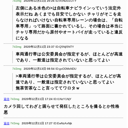
743mg
2020年12月11日 20:26
ID:A5NDU1OTY
左側にある水色の>は自転車ナビラインっていう法定外
表示だね
あくまでも目安でしかない
チャリがそこを走
らなければいけない自転車専用レーンの場合は、「自転
車専用」って路面に書かれているし、その場合は本当に
チャリ専用だから原付やオートバイが走っていると違反
になる
743mg
2020年12月11日 23:37
ID:Q5NjI5NTY
車両通行帯は公安委員会が指定するが、ほとんどが高速
であり、一般道は指定されていないと思ってよい
743mg
2020年12月13日 08:54
ID:gxODMxNDU
>車両通行帯は公安委員会が指定するが、ほとんどが高
速であり、一般道は指定されていないと思ってよい
無茶苦茶なこと言っててワロタｗ
返信
743mg
2020年12月11日 17:24
ID:I1NzY1NjY
カメラ回してわざと困らせて発狂したところを撮るとか性格
悪
返信
743mg
2020年12月11日 17:27
ID:EwNzAxNjk