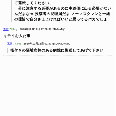
て運転してください。
十分に注意する必要があるのに車道側に出る必要がない
んだよなｗ
投稿者の屁理屈だよ
ノーマスクマンと一緒
の理論で自分さえよければいいと思ってるバカでしょ
返信
743mg
2020年12月11日 17:28
ID:I3NzMwMjE
キモイお人だ事
返信
743mg
2020年12月12日 01:37
ID:QwMDIyMjQ
檻付きの隔離病棟のある病院に搬送してあげて下さい