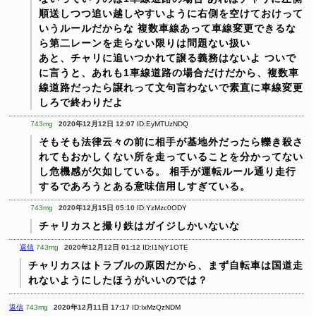
順送しつつ追い越しやすいように右側を空けておけって
いうルールだからな
複数車線あって車線変更できるな
ら第二レーンを走らない限りは問題ない扱い
あと、チャリに追いつかれて譲る義務はないよ
ついで
に言うと、あれも1車線道路の場合だけだから、複数車
線道路だったら譲れって文句言わないで素直に車線変更
しろで終わりだよ
743mg
2020年12月12日 12:07
ID:EyMTUzNDQ
そもそも法律云々の前に相手が基地外だったら轢き殺さ
れてもおかしくない所を走っていることを分かってない
し危機感が欠如している。
相手が運転ルール通り走行
するであろうとある意味信用しすぎている。
743mg
2020年12月15日 05:10
ID:YzMzc0ODY
チャリカスと撮り鉄はガイジしかいないな
返信
743mg
2020年12月12日 01:12
ID:I1NjY1OTE
チャリカスはトラブルの原因だから、まず自転車は国道走
れないようにしたほうがいいのでは？
返信
743mg
2020年12月11日 17:17
ID:IxMzQzNDM