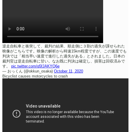
逆走自転車と衝突して、裁判の結果、順走側に３割の過失が課せられた
映像がこちらです。映像の解析から時速15km程度ですが、この速度でも
判決では「相当早い速度で進行した過失がある」とされました。日本の
裁判官は逆走自転車に甘い。
なお既に判決は確定し、損害は回収済みで
す。
pic.twitter.com/q5fJAKYQ6e
— おっくん (@okkun_osaka)
October 11, 2020
Bicyclist causes motorcycles to crash