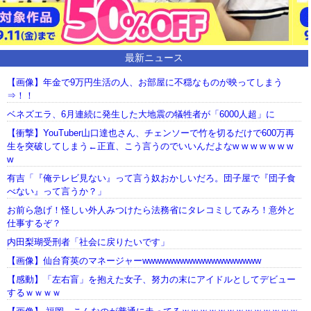
最新ニュース
【画像】年金で9万円生活の人、お部屋に不穏なものが映ってしまう
⇒！！
ベネズエラ、6月連続に発生した大地震の犠牲者が「6000人超」に
【衝撃】YouTuber山口達也さん、チェンソーで竹を切るだけで600万再
生を突破してしまう←正直、こう言うのでいいんだよなw w w w w w w
w
有吉「『俺テレビ見ない』って言う奴おかしいだろ。団子屋で『団子食
べない』って言うか？」
お前ら急げ！怪しい外人みつけたら法務省にタレコミしてみろ！意外と
仕事するぞ？
内田梨瑚受刑者「社会に戻りたいです」
【画像】仙台育英のマネージャーwwwwwwwwwwwwwwwwwww
【感動】「左右盲」を抱えた女子、努力の末にアイドルとしてデビュー
するｗｗｗｗ