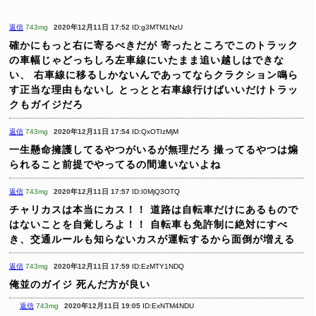
返信
743mg
2020年12月11日 17:52
ID:g3MTM1NzU
確かにもっと右に寄るべきだが
寄ったところでこのトラック
の車幅じゃどっちしろ左車線にいたまま追い越しはできな
い、
右車線に移るしかないんであってならクラクション鳴ら
す正当な理由もないし
とっとと右車線行けばいいだけトラッ
クもガイジだろ
返信
743mg
2020年12月11日 17:54
ID:QxOTIzMjM
一生懸命擁護してるやつがいるが無理だろ
撮ってるやつは煽
られること前提でやってるの間違いないよね
返信
743mg
2020年12月11日 17:57
ID:I0MjQ3OTQ
チャリカスは本当にカス！！
道路は自転車だけにあるもので
はないことを自覚しろよ！！
自転車も免許制に絶対にすべ
き、交通ルールも知らないカスが運転するから面倒が増える
返信
743mg
2020年12月11日 17:59
ID:EzMTY1NDQ
俺並のガイジ
死んだ方が良い
返信
743mg
2020年12月11日 19:05
ID:ExNTM4NDU