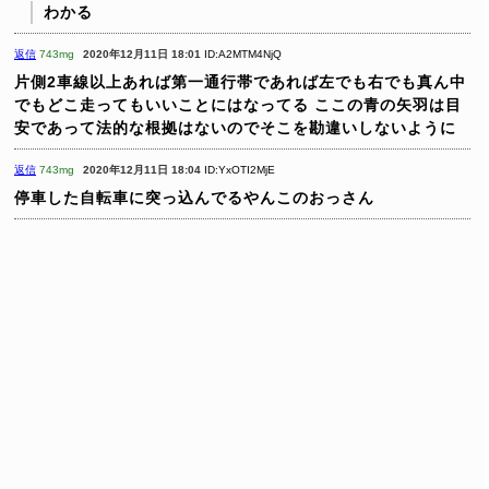
わかる
返信
743mg
2020年12月11日 18:01
ID:A2MTM4NjQ
片側2車線以上あれば第一通行帯であれば左でも右でも真ん中
でもどこ走ってもいいことにはなってる
ここの青の矢羽は目
安であって法的な根拠はないのでそこを勘違いしないように
返信
743mg
2020年12月11日 18:04
ID:YxOTI2MjE
停車した自転車に突っ込んでるやんこのおっさん