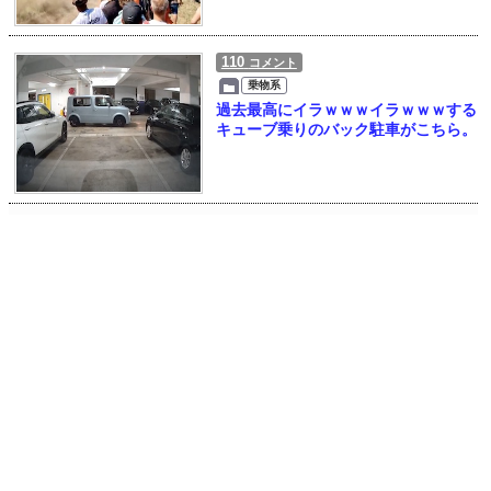
110
コメント
乗物系
過去最高にイラｗｗｗイラｗｗｗする
キューブ乗りのバック駐車がこちら。