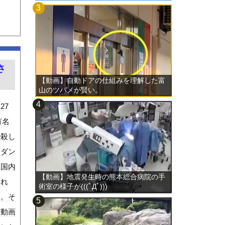
さ
【動画】自動ドアの仕組みを理解した富
山のツバメが賢い。
27
有名
秒殺し
オダン
国国内
【動画】地震発生時の熊本総合病院の手
され
術室の様子が(((ﾟДﾟ)))
て。そ
て動画