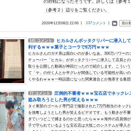
の対戦になったそうです。詳しくは（参考
いう自炊最強のメシｗｗｗｗｗｗｗｗ
（参考２）辺りをご覧ください。
している。私の知らないスマホで連絡を取り合い、日中会ったりしてい...
137
2020年12月08日 22:00 ┃
コメント
┃
面白
ンドールは誰が受賞すべき?」エンバペ、今季無冠でも初受賞か!?...
・アイリッシュ、マ○コ（女性器）披露
ヒカルさんボッタクリバーに潜入して
141
コメント
ぇ「2足の靴下を履いては洗濯するのを繰り返していたんだけど今日1...
利するｗｗｗ菓子とコーラで9万円ｗｗｗ
って、何で日本の避難所って10年前と同レベルなの(ドン引き
ヒカルさんのガチ系は面白いのが多いなあ。300万パワーの
とちょくちょくお互いの家に行き来したりしていたら、まぁ物が無くな...
チューバー「ヒカル」がボッタクリバーに潜入して店員との
取りを公開した動画が神回だったので紹介します。こういう
ボ道「エヴァンゲリオン弐号機（TVシリーズVer.）」アクショ...
て「ヤ」の付く人とか半グレが関係している可能性が高いの
）ミニストップでトラックと衝突したドラレコが（ノ∇`）
くやるわｗｗｗ一時話題になった関東連合とか無茶する集団
、フライデーに不意討ちされてしまうｗｗｗｗｗ（画像あり）
てきたらどうすんだ(´･_･`)
んじゃなかった…」 日本を知ってしまったディズニー信者、帰国後『...
圧倒的不審者ｗｗｗ宝石店でネックレ
77
コメント
盗み取ろうとした男が笑えるｗｗｗ
さん、番組の企画でハッスルしすぎてしまうｗｗｗｗｗｗ
タイ東部のゴールド専門店で撮影された7万円相当のネック
 64勝51敗 .557 リーグ3位 地区3位 ←これ
を強奪しようとした男が笑えるビデオです。もう動きが不審
CK教えろ。それ買う。ちな現場仕事
ぎていつどこで捕まるのかと思ったらｗｗｗ海外の店員側が
曲タイトル、『イチャイチャ虫』ｗｗｗ★2
子で守られているような宝石店は大抵このシステムが導入さ