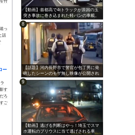
を付
【動画】首都高で4tトラックが原因の玉
ッ
突き事故に巻き込まれた軽バンの車載。
追っ
と話
で
【話題】河内長野市で警官が包丁男に発
ロー
砲したシーンのモザ無し映像が公開され
る。
スラ
影す
だろ
すご
【動画】逃げる判断はやっ！埼玉でスマ
ホ運転のプリウスに当て逃げされる車