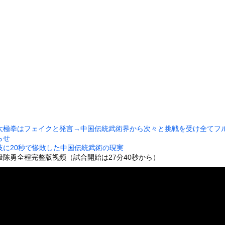
米協調介入」すら無効化してしまうｗｗｗｗｗ
通りすがりの女子中学生にラリアットして逮捕されるｗｗｗｗｗｗｗｗ...
の穴、そこには「謎の文字が刻まれた宇宙服の遺体」が…… 196...
木に登って激しい戦い
乳美少女、水着グラビアで愛されボディを大放出wwwwww甲斐心...
ンクロー』 ← こいつらのタチ悪い率は異常
26)、縛られてムチムチお乳が強調されてしまう
いた。彼女が最後に乗ってきた → ファッ！？…
ングマシーン占拠してずっと歩いてる男の正体←これｗｗｗｗｗ
太極拳はフェイクと発言→中国伝統武術界から次々と挑戦を受け全てフ
していたドラム缶が爆発
らせ
の大学ヤリサーの流出エロ動画（顔出し）が一番抜ける
技に20秒で惨敗した中国伝統武術の現実
陈勇全程完整版视频（試合開始は27分40秒から）
代表に激怒！『惨憺たる結果、徹底的な刷新が必要だ』と監督や協会を...
唐揚げ屋ｗｗｗｗｗ
癖ブッ刺さりで精子ドクドク作られるわｗｗｗｗ
で行列、出来ない
に点火 マンホールが爆発しふた吹き飛ぶ