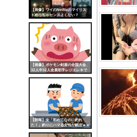
韓国サッカー協会、外
【画像】ワイのNetflixのマイリス
【画像】おまえらくん
トめっちゃセンスよくない？
【画像】この女優さん
wwwwwww
【朗報】齋藤飛鳥、前
【画像】おまえらこう
海外「日本よ、お前が
勇気を出して白人美女
10年もの間浮気して
【画像】ポケモン剣盾の全国大会、
32人中32人全員初手レジエレキで
ウクライナ侵攻以降、
完全にワンパターンｗｗｗ
【配信者】「金バエ」
【画像】女の子「危機
私「ちょっと、人の家
【朗報】冨安健洋さん
【驚愕】日教組さん、
【朗報】女「初めてなのに釣れ
【急増】「外国人受け入
た！」釣りにハマる女性が続出ｗｗ
ｗ
★★昨晩、久しぶりに