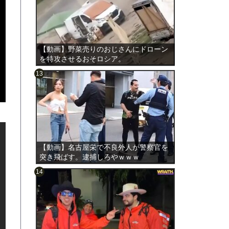
【動画】野菜売りのおじさんにドローン
を特攻させるおそロシア。
のは表
【動画】名古屋栄で不良外人が警察官を
突き飛ばす。逮捕しろやｗｗｗ