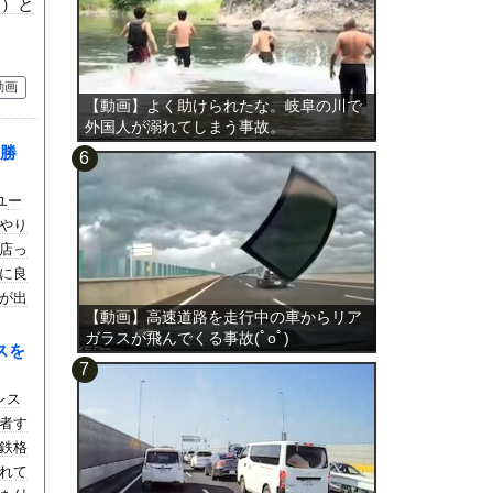
１）と
動画
【動画】よく助けられたな。岐阜の川で
外国人が溺れてしまう事故。
勝
ユー
やり
店っ
に良
が出
【動画】高速道路を走行中の車からリア
ガラスが飛んでくる事故(ﾟoﾟ)
スを
レス
者す
鉄格
れて