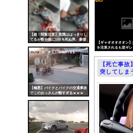
高市総理「物価上昇を上
コテ
お前らがメイドイン韓
リン
小倉ゆうか（元・小倉
- 固
「BYD RACCOは
定リ
【超！閲覧注意】意識ははっきりし
【画像】コメ 損切り
てるが数分後に100％死ぬ男、最後
ンク
【ギャオオオオオン】
北朝鮮の弾道ミサイル
に選んだ行動がコチラ…
を注意されるも逆ギレ
自動
「外国人受け入れ反対
更新
乳首の立ちっぷりが凄
【死亡事故
ツー
【ニュース】 広島記
突してしま
ル
エロ漫画『冥婚の花嫁』
路上駐車経験率が過去
【極悪】バイクとバイクの交通事故
でこのおっさんが酷すぎるｗｗｗ
中国「大洪水！」三峡
職場の人妻と不倫をし
韓国国会、サッカー前
日本旅行キャンセルす
うちのネコが目の前に