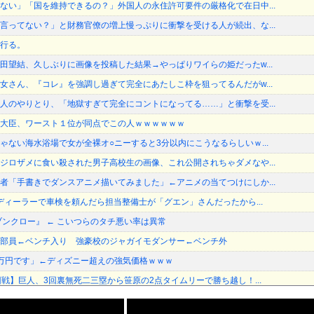
ない」「国を維持できるの？」外国人の永住許可要件の厳格化で在日中...
言ってない？」と財務官僚の増上慢っぷりに衝撃を受ける人が続出、な...
行る。
田望結、久しぶりに画像を投稿した結果→やっぱりワイらの姫だったw...
女さん、『コレ』を強調し過ぎて完全にあたしこ枠を狙ってるんだがw...
人のやりとり、「地獄すぎて完全にコントになってる……」と衝撃を受...
大臣、ワースト１位が同点でこの人ｗｗｗｗｗｗ
ゃない海水浴場で女が全裸オ○ニーすると3分以内にこうなるらしいｗ...
ジロザメに食い殺された男子高校生の画像、これ公開されちゃダメなや...
者「手書きでダンスアニメ描いてみました」←アニメの当てつけにしか...
規ディーラーで車検を頼んだら担当整備士が「グエン」さんだったから...
ブンクロー』 ← こいつらのタチ悪い率は異常
部員←ベンチ入り 強豪校のジャガイモダンサー←ベンチ外
万円です」←ディズニー超えの強気価格ｗｗｗ
回戦】巨人、3回裏無死二三塁から笹原の2点タイムリーで勝ち越し！...
会社さん、”サ終”相次ぎ倒産しまくってる模様