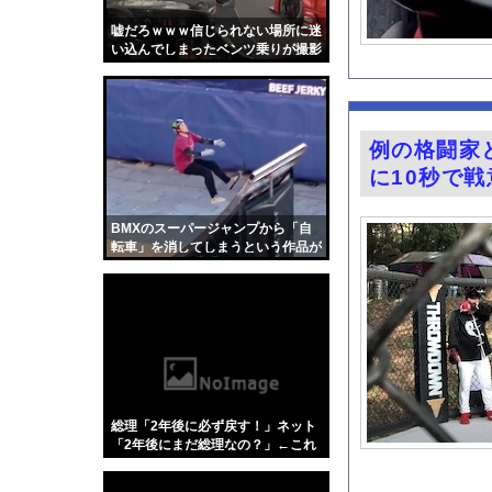
お前ら「日本も核武装
嘘だろｗｗｗ信じられない場所に迷
【画像】小倉優子(42
い込んでしまったベンツ乗りが撮影
されるｗｗｗ
【動画】ショートスリ
パチンコスロット中毒
『悪役令嬢転生おじさ
例の格闘家
おすすめのG-SHO
に10秒で
家系ラーメンにチャー
TBS新人アナ ブラ
BMXのスーパージャンプから「自
転車」を消してしまうという作品が
【悲報】ラッパーさん
面白い。
【悲報】BYDの軽E
グラビア界の“がん攻
今の時期 河口で釣れ
【Xの車窓から】オー
【ポロリ悲話】ネット
総理「2年後に必ず戻す！」ネット
【衝撃】「かわいい虫
「2年後にまだ総理なの？」←これ
「アメリカのヤンキー