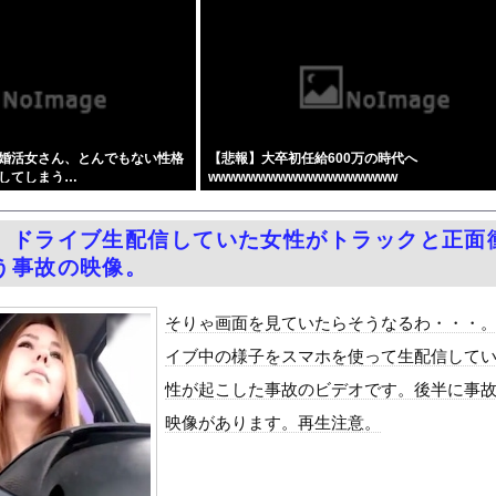
回る賃上げを日本に定着させる」 →国家公務員月給3.51％増へ...
国で認めてるもの 「キムチ」あと3つは？
優香）がグラビア復帰！結局、脱ぐしかないｗｗｗｗ
利便性より安全性を優先した設計」とEV推進派がスカスカ構造を絶...
加速ｗｗｗｗｗｗｗｗｗ
婚活女さん、とんでもない性格
【悲報】大卒初任給600万の時代へ
部隊、ロシアのヴォロネジ州に展開か…北朝鮮は本質的にウクライナと...
してしまう…
wwwwwwwwwwwwwwwwwww
」大幅増 若い世代で多く
い女社長のひなの花音が中出し解禁
】ドライブ生配信していた女性がトラックと正面
念公園を追い出された左翼さん、流石にキモすぎて炎上
う事故の映像。
をrawやhitomiを使わずに無料で読む方法│五梅
最少の21%へ低下！タイムズ会員にアンケート
そりゃ画面を見ていたらそうなるわ・・・
ダム「9門開放！（全力放流」中国都市「三峡沿線の道路水没」中国政...
イブ中の様子をスマホを使って生配信して
て、ついに、、、
性が起こした事故のビデオです。後半に事
代表監督を追及「なぜ負けたのか」
映像があります。再生注意。
べきか…1万年ぶり史上最大級の火山の兆し＝韓国の反応
いた。私が上に物を投げるフリをする → 猫はこうなります…