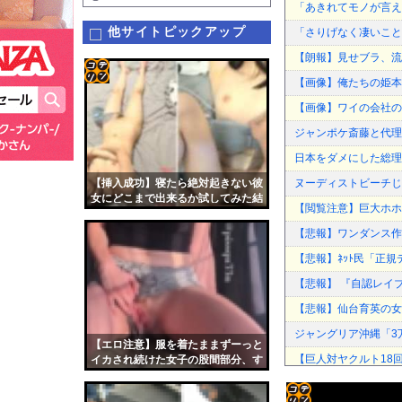
「あきれてモノが言え
他サイトピックアップ
「さりげなく凄いこと
【朗報】見せブラ、流
【画像】俺たちの姫本
コテ
【画像】ワイの会社の
リン
ジャンポケ斎藤と代理
- 固
日本をダメにした総理
定リ
【挿入成功】寝たら絶対起きない彼
ヌーディストビーチじ
ンク
女にどこまで出来るか試してみた結
【閲覧注意】巨大ホホ
果ｗｗｗｗ
自動
【悲報】ワンダンス作
更新
【悲報】ﾈｯﾄ民「正
ツー
【悲報】 『自認レイ
ル
【悲報】仙台育英の女
ジャングリア沖縄「3
【エロ注意】服を着たままずーっと
【巨人対ヤクルト18
イカされ続けた女子の股間部分、す
ごい事に
【悲報】スマホゲーム