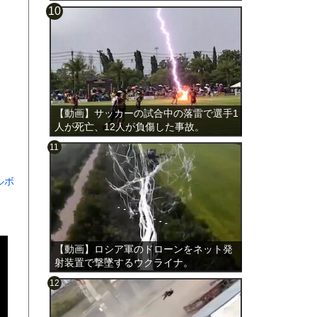
載。
【動画】サッカーの試合中の落雷で選手1
人が死亡、12人が負傷した事故。
ルボ
【動画】ロシア軍のドローンをネット発
射装置で撃墜するウクライナ。