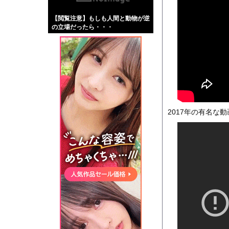
【画像】伊藤舞雪とか
【閲覧注意】もしも人間と動物が逆
【緊急】肛門にスティ
の立場だったら・・・
お知らせ
【動画】これはお見事
Powered by livedo
1000m
このページは
2017年の有名な動画、Xu
示されません。