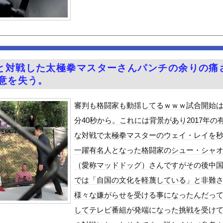
汁！」←１万発の核弾頭どこに
)、大学の友達と初めての飲み会wwwwwww
ーパー堀さん、高須クリニックに医学的に詰められてガチ切れｗｗｗ
者達がハマる前に見たかった動画
ん』6話感想 モブ令嬢に絡まれるアンナ！
と対戦した太極拳マスターさんパンチの余りの痛
CK教えろ。それ買う。ちな現場仕事
戦意を失う。
シューとキャベツをトッピングして食べるのが好き
チラ、お尻くっきり、Y字開脚！！
審判も格闘家も動揺してるｗｗｗ試合開始は
、札束披露するもネット民から新社会人の初ボーナスくらいしかないと...
分40秒から。これには背景があり2017年の
Vラッコを自動車評論家が褒めてる日本、中国人からは馬鹿にされてる...
な対戦で太極拳マスターのウェイ・レイを
めルーキー”三園響子にがん攻めされたいよな！
一躍有名人となった格闘家のシュー・シャ
る美味い魚教えて
（愛称マッドドッグ）さんですがその後中
ビスかと思ったら野生の炊飯器で草 ほか
では「自国の文化を軽蔑している」と非難
で拡散してるおっぱいポロリ動画、何故か叩かれる・・・
様々な嫌がらせを受ける事になったんだっ
」ランキング、ついに発表される
してテレビ番組が発端になった挑戦を受け
がアジア人にケンカを売った結果ｗｗｗ」 ほか