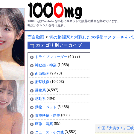
1000mgはYouTubeを中心に今ネットで話題の動画を集めています。
幅広いジャンルを毎日更新。
>
面白動画
例の格闘家と対戦した太極拳マスターさんパ
カテゴリ別アーカイブ
(4,388)
ドライブレコーダー
(1,058)
神動画・神業
(9,473)
面白動画
(10,693)
衝撃映像
(4,597)
乗物系
(404)
感動系
(3,488)
動物・ペット
(308)
貴重映像・歴史
(85)
画像・写真
中国「大洪水！」三峡
(3,552)
ニュース・その他