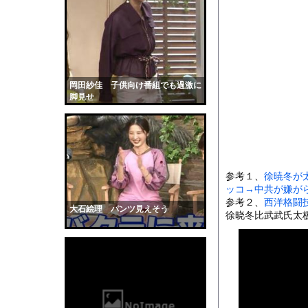
【悲報】日本円、「日
【悲報】22歳女性、
地面に空いた深さ約4m
【動画】ヒョウ2頭が
【画像】STU48の巨
岡田紗佳 子供向け番組でも過激に
脚見せ
【悲報】『自認レイブ
【画像】吉川愛さん(
数人がテーブルの上に
【衝撃】ジムのランニ
参考１、
徐暁冬が
道路脇で男性が缶切断
ッコ→中共が嫌が
【黒歴史】こういう昔
参考２、
西洋格闘
大石絵理 パンツ見えそう
徐晓冬比武武氏太极
韓国人「安貞桓が韓国
ケンタッキーとか言う
【画像】このAVが性
【悲報】味噌ラーメン
【中国】男の子が爆竹