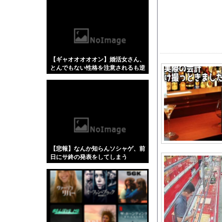
【悲報】「蕎麦」とか
【4/4】嫁が浮気を
やっぱり肉が好き
外国人「2026年バロ
【ギャオオオオオン】婚活女さん、
【エ□画像】 ビリー
とんでもない性格を注意されるも逆
【にじさんじ】はかち
ギレしてしまう…
【悲報】韓国人「え待
仲のいいママグループ
【エヴァンゲリオン】ロ
【動画】両方馬鹿（笑
【悲報】米倉涼子さん
【悲報】なんか知らんソシャゲ、前
海外「日本なんて行く
日にサ終の発表をしてしまう
【画像】エチビデ女優
ボストン・レッドソックス
おすすめのG-SHO
【珍報】日向坂さん新