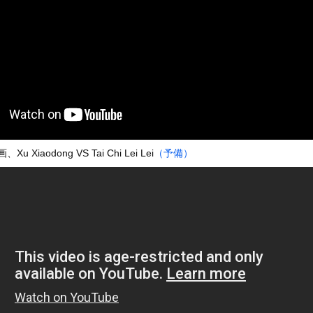
いうＡＶ女優ｗｗｗｗｗｗｗｗｗｗw
ックのり入れたけど出てこないの！！
。中国重慶市で珍しい事故が撮影される。
or 相互RSS
g
が管理しています。 RSS設定 更新順130件まで。それ以降の古いも
 Xiaodong VS Tai Chi Lei Lei
（予備）