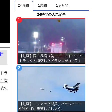
24時間
1週間
1ヶ月間
24時間の人気記事
衝
【動画】両方馬鹿（笑）ミニストップで
トラックと衝突したドラレコが（ノ∇`）
。ドラ
いた女
故後の
【動画】ロシアの空挺兵、パラシュート
が開かずに墜落してしまう。