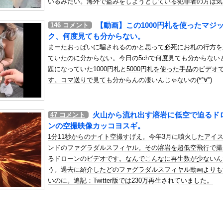
いるみたい。海外で盗みをしようとしている犯罪者の方は気
国人審判を性接待で買収しまくっていた事が判明
けてください。
の机がこの女の子の椅子にされてたらｗｗｗ
【動画】この1000円札を使ったマジ
146
コメント
、可愛すぎる
ク、何度見ても分からない。
屈みで完全に見えてる動画が拡散されてしまう…
まーたおっぱいに騙されるのかと思って必死にお札の行方を
ていたのに分からない。今日の5chで何度見ても分からない
いう地雷系の女子高生って好きじゃないの？
題になっていた1000円札と5000円札を使った手品のビデオ
ナンバーワンだ」 熊本地震直後の日本の対応のスピードに世界が衝撃
す。コマ送りで見ても分からんの凄いんじゃないの(*°∀°)
にチン凸したアジア人短小男
、爆笑されてしまうｗｗｗ
た嫁。まさかと思い長男のDNA鑑定をするがいいな？と問うと、元嫁...
火山から流れ出す溶岩に低空で迫るド
47
コメント
ロシア軍兵士のHIV感染が2000％急増…ウクライナメディア！
ンの空撮映像カッコヨスギ。
のSNS更新が1週間途絶え、様々な憶測が飛び交う。1週間ぶりの投...
1分11秒からのナイト空撮すげえ。今年3月に噴火したアイ
管理フォーーーーム！！！」
ンドのファグラダルスフィヤル。その溶岩を超低空飛行で撮
の金庫触らないでよ！」キチママ『そこに金庫があったから、開けてみ...
るドローンのビデオです。なんでこんなに再生数が少ないん
う。過去に紹介したどのファグラダルスフィヤル動画よりも
、プレミアリーグ・クリスタルパレス加入を発表！背番号17「望んで...
いのに。追記：Twitter版では230万再生されていました。
辺野古事件を経ても、「平和教育は偏っていない!」
れ反対」56.3％に わずか2年で20.7ポイント増、東大調査...
嫁とセックスしたんだが・・・