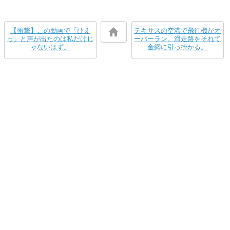
【衝撃】この動画で「ひえ
テキサスの空港で飛行機がオ
っ」と声が出たのは私だけじ
ーバーラン。滑走路をそれて
ゃないはず。
金網に引っ掛かる。