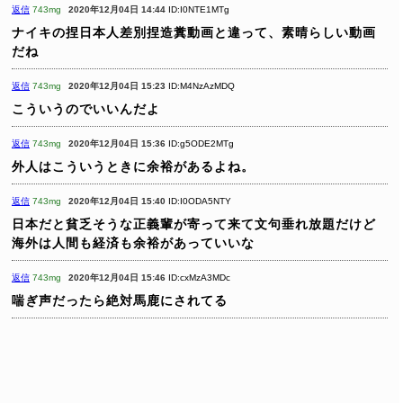
返信
743mg
2020年12月04日 14:44
ID:I0NTE1MTg
ナイキの捏日本人差別捏造糞動画と違って、素晴らしい動画
だね
返信
743mg
2020年12月04日 15:23
ID:M4NzAzMDQ
こういうのでいいんだよ
返信
743mg
2020年12月04日 15:36
ID:g5ODE2MTg
外人はこういうときに余裕があるよね。
返信
743mg
2020年12月04日 15:40
ID:I0ODA5NTY
日本だと貧乏そうな正義輩が寄って来て文句垂れ放題だけど
海外は人間も経済も余裕があっていいな
返信
743mg
2020年12月04日 15:46
ID:cxMzA3MDc
喘ぎ声だったら絶対馬鹿にされてる