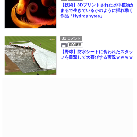
【技術】3Dプリントされた水中植物が
まるで生きているかのように揺れ動く
作品「Hydrophytes」
31
コメント
面白動画
【野球】防水シートに食われたスタッ
フを目撃して大喜びする実況ｗｗｗｗ