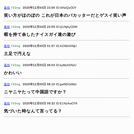
返信
743mg
2020年12月04日 23:50
ID:I4NzQyODY
笑い方がほのぼの
これが日本のバカッターだとゲスイ笑い声
返信
743mg
2020年12月04日 23:55
ID:Q1NjAyODM
暇を持て余したナイスガイ達の遊び
返信
743mg
2020年12月05日 01:57
ID:A2NDA0NjU
土足で汚えな
返信
743mg
2020年12月05日 08:03
ID:kyMzA0NzU
かわいい
返信
743mg
2020年12月05日 08:10
ID:gwNDU4MzI
ニヤニヤたって中国語ですか？
返信
743mg
2020年12月05日 09:32
ID:E1NzAwOTA
気づいた時なんて言ってる？