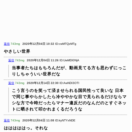
返信
743mg
2020年12月04日 10:32
ID:cwMTQzMTg
やさしい世界
返信
743mg
2020年12月04日 11:26
ID:UwMDI0NjA
当事者たちはもちろんだが、動画見てる方も思わずにっこ
りしちゃういい世界だな
返信
743mg
2020年12月14日 22:30
ID:AwNDI3OTI
こう言うのを笑って済ませられる国民性って良いな
日本
で同じ事やらかしたら冷ややかな目で見られるだけならマ
シな方で今時だったらマナー違反だのなんだのとすぐネッ
トに晒されて叩かれまくるだろうな
返信
743mg
2020年12月04日 11:08
ID:kyNTYxNDE
はははははっ。それな