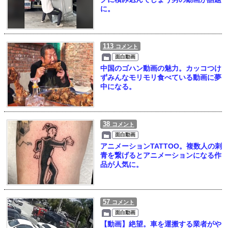
に。
113
コメント
面白動画
中国のゴハン動画の魅力。カッコつけ
ずみんなモリモリ食べている動画に夢
中になる。
38
コメント
面白動画
アニメーションTATTOO。複数人の刺
青を繋げるとアニメーションになる作
品が人気に。
57
コメント
面白動画
【動画】絶望。車を運搬する業者がや