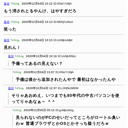
返信
743mg
2020年12月04日 10:12
ID:I0NzY1MjA
もう消されとるやんけ、はやすぎだろ
返信
743mg
2020年12月04日 10:13
ID:M0NjYwNzA
笑った
返信
743mg
2020年12月04日 10:15
ID:A2MjUxMjM
見れん！
返信
743mg
2020年12月04日 10:16
ID:UxNjU0Mzc
予備ってあるの見えない？
743mg
2020年12月04日 13:07
ID:I0NzY1MjA
予備は後から追加されたんやで
最初はなかったんや
返信
743mg
2020年12月04日 12:37
ID:c3NDk3MDM
そりゃあおめえ、いつまでも80年代の中古パソコンを使
ってりゃあなぁ～ ＾＾
743mg
2020年12月05日 05:12
ID:gxMjUzNzg
見られないのがPCのせいだってところがロートル臭い
わｗ
普通ブラウザとかOSとかそっち疑うだろｗ