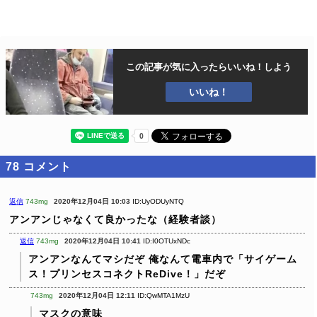
この記事が気に入ったら
いいね！しよう
いいね！
78
コメント
返信
743mg
2020年12月04日 10:03
ID:UyODUyNTQ
アンアンじゃなくて良かったな（経験者談）
返信
743mg
2020年12月04日 10:41
ID:I0OTUxNDc
アンアンなんてマシだぞ
俺なんて電車内で「サイゲーム
ス！プリンセスコネクトReDive！」だぞ
743mg
2020年12月04日 12:11
ID:QwMTA1MzU
マスクの意味