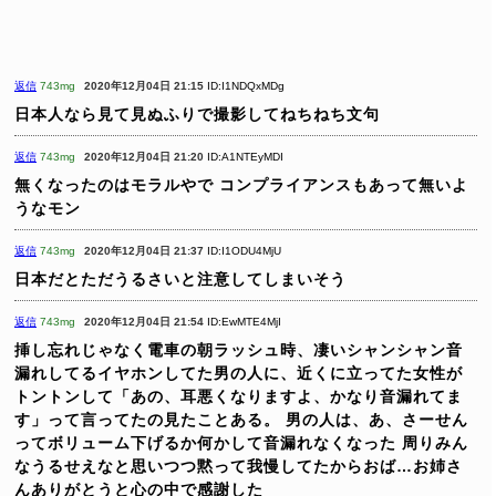
返信
743mg
2020年12月04日 21:15
ID:I1NDQxMDg
日本人なら見て見ぬふりで撮影してねちねち文句
返信
743mg
2020年12月04日 21:20
ID:A1NTEyMDI
無くなったのはモラルやで
コンプライアンスもあって無いよ
うなモン
返信
743mg
2020年12月04日 21:37
ID:I1ODU4MjU
日本だとただうるさいと注意してしまいそう
返信
743mg
2020年12月04日 21:54
ID:EwMTE4MjI
挿し忘れじゃなく電車の朝ラッシュ時、凄いシャンシャン音
漏れしてるイヤホンしてた男の人に、近くに立ってた女性が
トントンして「あの、耳悪くなりますよ、かなり音漏れてま
す」って言ってたの見たことある。
男の人は、あ、さーせん
ってボリューム下げるか何かして音漏れなくなった
周りみん
なうるせえなと思いつつ黙って我慢してたからおば…お姉さ
んありがとうと心の中で感謝した