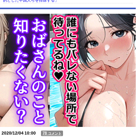
的とした中国人らを排除する」
【動画】USJの禁止エリアに子どもたちが続々乱入 → スタッフが注意し
ても止まらない事態に
Powered by livedoor 相互RSS
2020/12/04
10:00
78
コメント