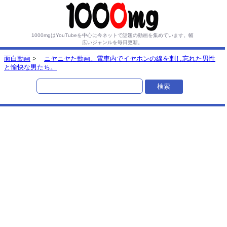
1000mgはYouTubeを中心に今ネットで話題の動画を集めています。
幅
広いジャンルを毎日更新。
面白動画
>
ニヤニヤた動画。電車内でイヤホンの線を刺し忘れた男性
と愉快な男たち。