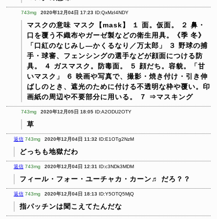
743mg
2020年12月04日 17:23
ID:QxMzI4NDY
マスクの意味
マスク【mask】
１ 面。仮面。
２ 鼻・
口を覆う不織布やガーゼ製などの衛生用具。《季 冬》
「口紅のなじみし―かくるなり／万太郎」
３ 野球の捕
手・球審、フェンシングの選手などが顔面につける防
具。
４ ガスマスク。防毒面。
５ 顔だち。容貌。「甘
いマスク」
６ 映画や写真で、撮影・焼き付け・引き伸
ばしのとき、遮光のために付ける不透明な枠や覆い。印
画紙の周辺や不要部分に用いる。
７ ⇒マスキング
743mg
2020年12月05日 18:05
ID:A2ODU2OTY
草
返信
743mg
2020年12月04日 11:32
ID:E1OTg2NzM
どっちも地獄だわ
返信
743mg
2020年12月04日 12:31
ID:c3NDk3MDM
フィール・フォー・ユーチャカ・カーン♬ だろ？？
返信
743mg
2020年12月04日 18:13
ID:Y5OTQ5MjQ
指パッチンは聞こえてたんだな