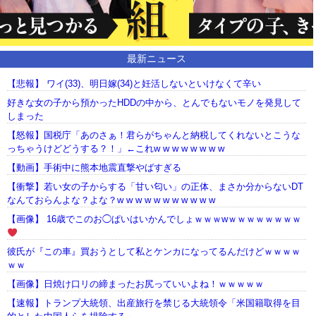
最新ニュース
【悲報】 ワイ(33)、明日嫁(34)と妊活しないといけなくて辛い
好きな女の子から預かったHDDの中から、とんでもないモノを発見して
しまった
【怒報】国税庁「あのさぁ！君らがちゃんと納税してくれないとこうな
っちゃうけどどうする？！」←これw w w w w w w w
【動画】手術中に熊本地震直撃やばすぎる
【衝撃】若い女の子からする「甘い匂い」の正体、まさか分からないDT
なんておらんよな？よな？w w w w w w w w w w w
【画像】 16歳でこのお◯ぱいはいかんでしょｗｗｗwｗｗｗｗｗｗｗｗ
彼氏が『この車』買おうとして私とケンカになってるんだけどｗｗｗｗ
ｗｗ
【画像】日焼け口リの締まったお尻っていいよね！ｗｗｗｗｗ
【速報】トランプ大統領、出産旅行を禁じる大統領令「米国籍取得を目