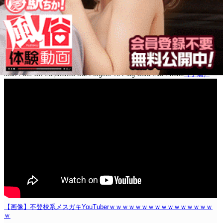
Man Puts On Earphones But Forgets To Plug Cord Into Phone
（予備）
【画像】不登校系メスガキYouTuberｗｗｗｗｗｗｗｗｗｗｗｗｗｗｗｗ
ｗ