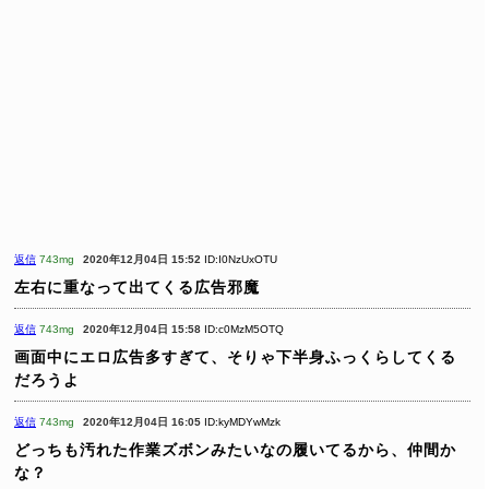
返信
743mg
2020年12月04日 15:52
ID:I0NzUxOTU
左右に重なって出てくる広告邪魔
返信
743mg
2020年12月04日 15:58
ID:c0MzM5OTQ
画面中にエロ広告多すぎて、そりゃ下半身ふっくらしてくる
だろうよ
返信
743mg
2020年12月04日 16:05
ID:kyMDYwMzk
どっちも汚れた作業ズボンみたいなの履いてるから、仲間か
な？