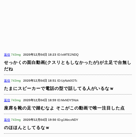
返信
743mg
2020年12月04日 18:23
ID:IxMTE2NDQ
せっかくの面白動画(クスリともしなかったが)が土足で台無し
だね
返信
743mg
2020年12月04日 18:51
ID:UyNzk0OTc
たまにスピーカーで電話の型で話してる人がいるなｗ
返信
743mg
2020年12月04日 18:59
ID:MxNDY5Nzk
座席を靴の足で踏むなよ
そこがこの動画で唯一注目した点
返信
743mg
2020年12月04日 19:50
ID:g1MzcxNDY
のほほんとしてるなｗ