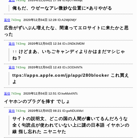
返信
743mg
2020年12月04日 17:08
ID:kyOTMxMjE
俺もだ、ウゼーなアレ微妙な位置に×ありやがる
返信
743mg
2020年12月04日 12:28
ID:A2MjI0MjY
広告がずいぶん増えたな、間違ってエロサイトに来たかと思
った
返信
743mg
2020年12月04日 12:34
ID:c3NDk3MDM
↑↑ けどまあ、いちごキャンディよりかはまだマシじゃ
ね？
返信
743mg
2020年12月04日 12:43
ID:c3ODI4NTk
ttps://apps.apple.com/jp/app/280blocker
これ買え
よ
返信
743mg
2020年12月04日 12:51
ID:kwMzk4NTc
イヤホンのプラグを挿す
でしょ
返信
743mg
2020年12月05日 08:21
ID:gwNDU4MzI
サイトの説明文、どこの国の人間が書いてるんだろうな
全く句読点が使われていない上に謎の日本語
イヤホンの
線
指し忘れた
ニヤニヤた