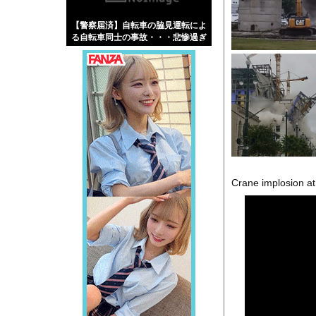
【画像】伊藤舞雪とか
【警察届済】自転車の脇見運転によ
【緊急】肛門にスティ
る自転車同士の事故・・・悲惨過ぎ
お知らせ
る・・・
【動画】両方馬鹿（笑
Powered by livedo
1000m
このページは
示されません。
Crane implosion at