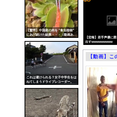
エロ漫画『いじめがある
コテ
W杯アジア予選等で韓
リン
絵師グラドル・百合川サ
- 固
シカホワ村上宗隆、通
定リ
【驚愕】中国産の肉を ”食虫植物”
【画像】みい山作者「
にあげ続けた結果・・・（動画あ
ンク
【悲報】若手声優に囲
【悲報】玉川徹さん、8
り）
出すwwwwwwwww
自動
パヨク「アジア人民、
更新
村重杏奈、写真集ヌー
【動画】こ
ツー
【東京】睡眠時無呼吸
ル
日産e-power、無給
結婚式の二次会で知り
これは避けられる？女子中学生をは
ねてしまうドライブレコーダー。
【朗報】大人気漫画「G
中国「大洪水！」中国
韓国国会、サッカー前
日本旅行キャンセルす
うちのネコが目の前に