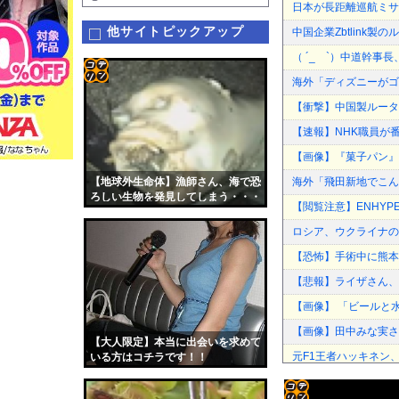
日本が長距離巡航ミサ
他サイトピックアップ
中国企業Zbtlink
（ ´_ゝ`）中道幹事
海外「ディズニーがゴ
コテ
【衝撃】中国製ルーター
リン
【速報】NHK職員が
- 固
【画像】『菓子パン』
定リ
【地球外生命体】漁師さん、海で恐
海外「飛田新地でこん
ンク
ろしい生物を発見してしまう・・・
【閲覧注意】ENHYPE
（動画あり）
自動
ロシア、ウクライナの
更新
【恐怖】手術中に熊本
ツー
【悲報】ライザさん、
ル
【画像】 「ビールと
【画像】田中みな実さ
【大人限定】本当に出会いを求めて
元F1王者ハッキネン
いる方はコチラです！！
【悲報】札幌オリンピ