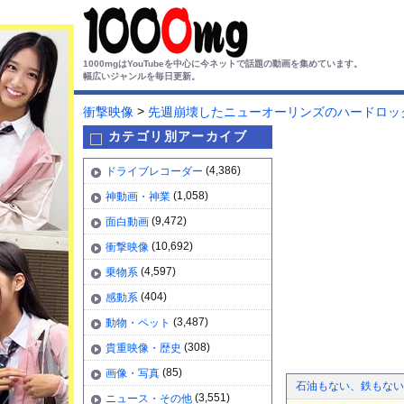
1000mgはYouTubeを中心に今ネットで話題の動画を集めています。
幅広いジャンルを毎日更新。
>
衝撃映像
先週崩壊したニューオーリンズのハードロッ
カテゴリ別アーカイブ
(4,386)
ドライブレコーダー
(1,058)
神動画・神業
(9,472)
面白動画
(10,692)
衝撃映像
(4,597)
乗物系
(404)
感動系
(3,487)
動物・ペット
(308)
貴重映像・歴史
(85)
画像・写真
石油もない、鉄もない
(3,551)
ニュース・その他