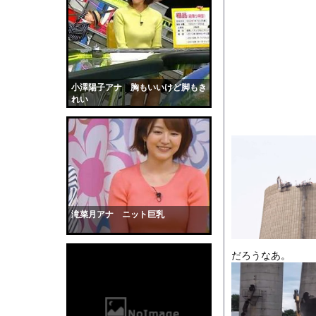
ジャンポケ斉藤「同意
【画像】このボケて、
【衝撃】手術中に熊本
【画像】お前らこの超
【画像】「ビールと水
小澤陽子アナ 胸もいいけど脚もき
れい
【動画】サーフィンで
【戦慄】指示なしで「偽
【画像】ブランチリポ
【マジで閲覧注意】 
サッカーの選手に落雷
【黒歴史】こういう昔
滝菜月アナ ニット巨乳
韓国人「安貞桓が韓国
ケンタッキーとか言う
だろうなあ。
【画像】このAVが性
【悲報】味噌ラーメン
【中国】男の子が爆竹