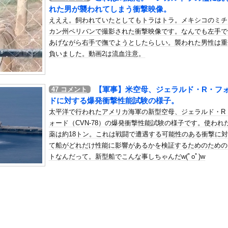
年金を払っていないので11年後には生活保護に殺到、どうすんのこれ
れた男が襲われてしまう衝撃映像。
の机がこの女の子の椅子にされてたらｗｗｗ
えええ。飼われていたとしてもトラはトラ。メキシコのミチ
カン州ペリバンで撮影された衝撃映像です。なんでも左手で
、可愛すぎる
あげながら右手で撫でようとしたらしい。襲われた男性は重
屈みで完全に見えてる動画が拡散されてしまう…
負いました。動画2は流血注意。
いう地雷系の女子高生って好きじゃないの？
ナンバーワンだ」 熊本地震直後の日本の対応のスピードに世界が衝撃
【軍事】米空母、ジェラルド・R・フ
47
コメント
にチン凸したアジア人短小男
、爆笑されてしまうｗｗｗ
ドに対する爆発衝撃性能試験の様子。
た嫁。まさかと思い長男のDNA鑑定をするがいいな？と問うと、元嫁...
太平洋で行われたアメリカ海軍の新型空母、ジェラルド・R
ロシア軍兵士のHIV感染が2000％急増…ウクライナメディア！
ォード（CVN-78）の爆発衝撃性能試験の様子です。使われ
のSNS更新が1週間途絶え、様々な憶測が飛び交う。1週間ぶりの投...
薬は約18トン。これは戦闘で遭遇する可能性のある衝撃に
て船がどれだけ性能に影響があるかを検証するためのための
管理フォーーーーム！！！」
トなんだって。新型船でこんな事しちゃんだw(ﾟoﾟ)w
の金庫触らないでよ！」キチママ『そこに金庫があったから、開けてみ...
こ（47）「こんなオバサンでいいの…？」
山田さん、ハッピーエンド確定最後はママに埋葬される・・・・・・・...
ー「老舗町中華の弁当500個ドタキャンw賠償ルールないから無罪で...
8原かれん、衝撃の限界露出wwwww1st写真集でパールTバッ...