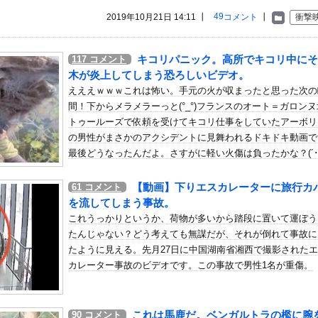
いう自炊最強のメシｗｗｗｗｗｗｗｗ
49
2019年10月21日 14:11 ┃
コメント
┃
衝撃
している。私の知らないスマホで連絡を取り合い、日中会ったりしてい...
ドがエ□い！乳首透け、巨乳お○ぱいが最高過ぎる！
キコリパニック。高所でキコリ中にそ
117
コメント
国サッカー協会がやらかしまくりだと発覚、「いきなり共同開催になっ...
木が炎上してしまう恐ろしいビデオ。
浴衣美人」の声！「マイ・フィクション」イベントで魅せた透明感【画...
えええｗｗｗこれは怖い。手元の火が収まったと思った次の
休みは「みんな海だな」「南半球にスキーしに行くやついねえのか」と...
間！下からメラメラーっと(°_°)フランスのオート＝ガロン
トゥールーズで依頼を受けてキコリ仕事をしていたアーボリ
に撮った写真あげていく
の男性がまさかのアクシデントに見舞われるドキドキ動画で
「世界に5種しかない飛行能力」発言の謎が解けるWWW
最後どうなったんだよ。さすがに軽い火傷は負ったかな？(´･_
（年齢40～50代）」はよくいるけど「強いおばさん」はいない…
231円にｗｗｗｗ他
【動画】下りエスカレーターに旅行カ
61
コメント
を流してしまう事故。
ター うっすらと谷間の裾野！！【GIF動画あり】
これうっかりというか、荷物が多いから踏段に置いて運ぼう
売するSUVｗｗｗｗｗｗｗ
たんじゃない？どう考えても無謀だが、それが倒れて事故に
ップ以上のお○ぱい、本物かわかる？
たように見える。先月27日に中国湖南省湘西で撮影された
残骸、月面に衝突か…ファルコン9の上段！
カレーター事故のビデオです。この事故で男性1名が重傷。
、旦那不在のままヤることやって妊娠
隊、日本海やオホーツク海で軍事演習開始…ウクライナ支援続ける日本...
これは馬鹿だ。ベンガルトラの檻に腕
90
コメント