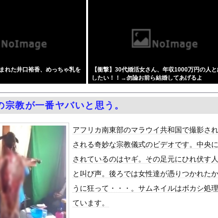
クラスにふたなり転校生がヤッてきた』をrawやhitomiを使...
国サッカー協会がやらかしまくりだと発覚、「いきなり共同開催になっ...
シャのエロ漫画より優れた体 part5
訳なしで普通に会話。コーチ「今10段階で6ぐらい。来た時は0だっ...
居酒屋行く奴はバカ。ホストの初回なら居酒屋より安く飲めてイケメン...
まれた井口裕香、めっちゃ乳を
【衝撃】30代婚活女さん、年収1000万円の人
月6日の原爆の日にトンデモ持論を展開し物議… → ネット「それ...
したい！！→勿論お前ら結婚してあげるよ
中国人民と連帯して戦おー！悪政高市を打倒するぞー！」
な？？？？？？？
ドがエロい！乳首透け、巨乳おっぱいが最高過ぎる！
の宗教が一番ヤバいと思う。
症候群診断後に死亡事故＝運転の無職男（３４）、独断で治療中断―危...
油で1980km走行しギネス記録を達成
アフリカ南東部のマラウイ共和国で撮影さ
合った娘達と乱交した話
される奇妙な宗教儀式のビデオです。中央
ANTZ」がAmazonでなんと全巻100円ｗｗｗｗｗｗ
されているのはヤギ。その足元にひれ伏す
ダム「決壊」地元民「公式発表より死者多い！」中国政府「住民拘束！...
と叫び声。後ろでは女性達が憑りつかれた
代表監督を追及「なぜ負けたのか」
うに狂って・・・。サムネイルはボカシ処
べきか…1万年ぶり史上最大級の火山の兆し＝韓国の反応
ています。
いた。私が上に物を投げるフリをする → 猫はこうなります…