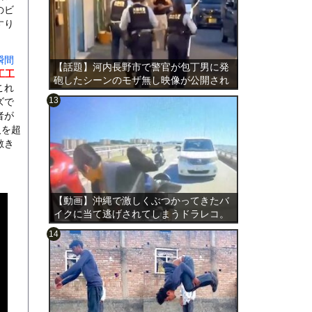
のビ
すり
瞬間
【話題】河内長野市で警官が包丁男に発
工工
砲したシーンのモザ無し映像が公開され
これ
る。
ズで
者が
人を超
敷き
のは表
【動画】沖縄で激しくぶつかってきたバ
イクに当て逃げされてしまうドラレコ。