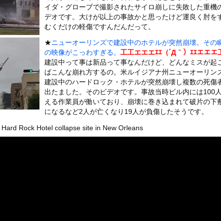
いうＡＶ女優ｗｗｗｗｗｗｗｗｗｗw
イダ・グローブで撮影されたサイロ崩しに失敗した重機
デオです。大けが以上の事故かと思ったけど運良く肘を
ックのり入れたけど出てこないの！！
むくだけの軽傷ですんだんだって。
★
ニューオーリンズで建設中のホテルが突然崩壊。その
）ミニストップでトラックと衝突したドラレコが（ノ∇`）
の映像がこっわすぎる。
工工エエエｴｴ（´Д｀）ｴｴエエエ
建設中って事は新品って事なんだけど、どんなミスが起
ばこんな崩れ方するの。米ルイジアナ州ニューオーリン
建設中のハードロック・ホテルが突然崩壊し複数の死傷
出たました。そのビデオです。事故当時ビル内には100
or 相互RSS
える作業員が働いており、崩壊に巻き込まれて破片の下
g
が管理しています。 RSS設定 更新順130件まで。それ以降の古いも
になるなど2人が亡くなり19人が負傷したそうです。
 Hard Rock Hotel collapse site in New Orleans