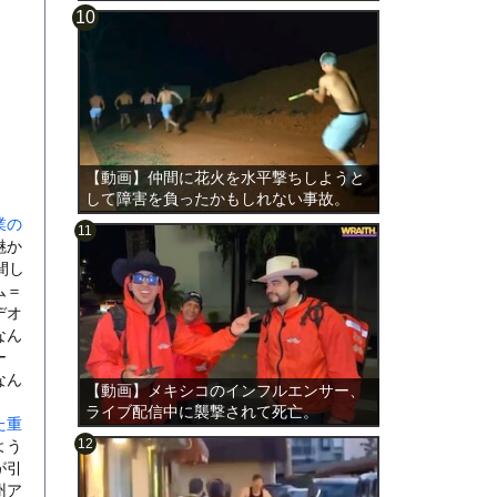
【動画】仲間に花火を水平撃ちしようと
して障害を負ったかもしれない事故。
業の
魅か
間し
ム＝
デオ
なん
ー
なん
【動画】メキシコのインフルエンサー、
ライブ配信中に襲撃されて死亡。
た重
よう
が引
州ア