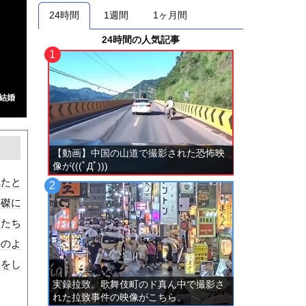
24時間
1週間
1ヶ月間
24時間の人気記事
と結婚
【動画】中国の山道で撮影された恐怖映
像が(((ﾟДﾟ)))
れたと
に磔に
人たち
かのよ
理をし
実録拉致。歌舞伎町のド真ん中で撮影さ
れた拉致事件の映像がこちら。