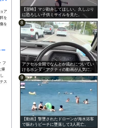
【宮崎】マジ勘弁してほしい。久しぶり
ョア
に恐ろしい子供ミサイルを見た。
餌を
傷を
ォー
・フ
アクセル全開でなんとか流れについてい
た爆
けるホンダ・アクティの動画が人気に。
対し
テス
【動画】撃墜されたドローンが海水浴客
で賑わうビーチに墜落して3人死亡。