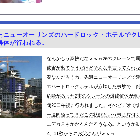
ら高ボッチに行って来たった
お祝いした1週間後にみんなで神社行きます」←これ
る異世界生活』60話感想 氷上のバトル！レグルスの権能とは！
５年住んだら人生観かわる」←これｗｗｗ
たニューオーリンズのハードロック・ホテルでク
シーノースリーブ脇！！
解体が行われる。
JK姿
ｗｗ
ｗ
ｗｗｗ
ｗｗｗｗｗｗ
クはサービスエリア利用有料化すればサボらず走るし流問題解決じゃね...
なんかもう豪快だなｗｗｗ左のクレーンで
んや
被害が出てそうだけどそんな事言ってられ
ット、怖すぎる…これよく轢かずに止まれたな
況なんだろうね。先週ニューオーリンズで
のハードロックホテルが崩壊した事故で、
「締めのラーメン欲」の原因は？ 脳の錯覚と真実
危険があった2本のクレーンの爆破解体が現
6歳）の豊満Iカップボディをお楽しみしまくりたいよな！
間20日午後に行われました。そのビデオで
ビスかと思ったら野生の炊飯器で草 ほか
一週間経ってまだこの状態という事は片付
で拡散してるおっぱいポロリ動画、何故か叩かれる・・・
に何カ月もかかるんだろうなあ。というか
」ランキング、ついに発表される
2、11秒からのお父さんがｗｗｗ
がアジア人にケンカを売った結果ｗｗｗ」 ほか