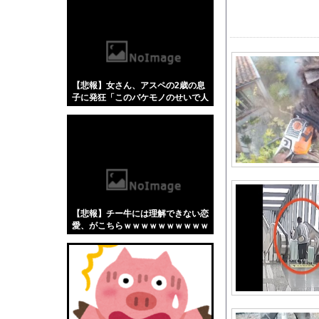
【悲報】「蕎麦」とか
【4/4】嫁が浮気を
村重杏奈、写真集ヌー
W杯アジア予選等で韓
【悲報】女さん、アスペの2歳の息
宮澤エマに「国宝級の
子に発狂「このバケモノのせいで人
F1ドライバー達の夏
生終わった」←これ、どう思
う？？？？？
【画像】8月だから夏
【速報】ワンピースの
「強いおっさんキャラ
大阪府の最低賃金、1
トラウデン直美キャス
【悲報】チー牛には理解できない恋
日産が社運をかけて発
愛、がこちらｗｗｗｗｗｗｗｗｗｗ
ｗｗｗｗｗｗｗｗｗｗｗ
【画像】この推定Gカ
スペースXのロケット
【速報】山崎怜奈さん
ロシア海軍の太平洋艦