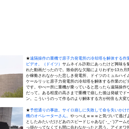
があったんです。本当です。信じて下さい」 ←何でこの主張が通らな...
破壊力ありすぎてクッソワロタｗｗｗｗｗｗｗｗｗ
地震が直撃した結果ｗｗｗｗｗ(※動画あり)
美人が整形か否か判定たのむ！！
を交互に飲まないと倒れるグラス」発売
チューブライディング、チューブの中からの映像が凄い
の身分」を量産… 最新AIが人間を欺き始めた！選択を迫られたA...
★
遠隔操作の重機で原子力発電所の冷却塔を解体する作
ーターさん、阿波踊りでワキ祭り
ビデオ。（ドイツ）
サムネイル詐欺にあったけど興味を
彼女がずっとエアコンを見上げていた。どうしたの？つけた方がいい？...
れた動画だったので。致命的な欠陥によりわずか13カ月
、帰らぬ人となる
か稼働されなかった悲しき発電所、ドイツのミュルハイ
ケールリッヒ原子力発電所の冷却塔を解体する作業のビ
の大学ヤリサーの流出エロ動画（顔出し）が一番抜ける
です。やべー所に重機が乗っていると思ったら遠隔操作
代表に激怒！『惨憺たる結果、徹底的な刷新が必要だ』と監督や協会を...
だって。ある程度の高さまで重機で崩した後は発破でド
ン。こういうのって作るのより解体する方が何倍も大変
唐揚げ屋ｗｗｗｗｗ
癖ブッ刺さりで精子ドクドク作られるわｗｗｗｗ
★
予想通りの事故。サイロ崩しに失敗して命を失いかけ
で行列、出来ない
機のオペレーターさん。
やっべえｗｗｗと気づいて逃げ
としたみたいだけどあのスピードじゃあな(´･_･`)アーム
に点火 マンホールが爆発しふた吹き飛ぶ
っ掛かってなくても間に合わなかったと思う。アイオワ