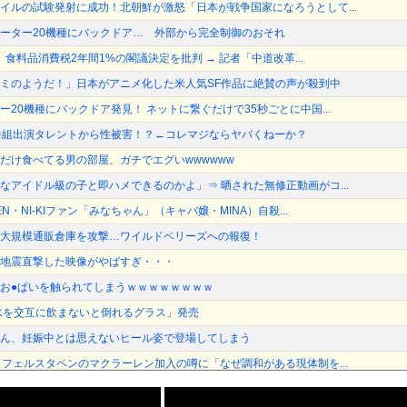
イルの試験発射に成功！北朝鮮が激怒「日本が戦争国家になろうとして...
製のルーター20機種にバックドア… 外部から完全制御のおそれ
長、食料品消費税2年間1%の閣議決定を批判 → 記者「中道改革...
ミのようだ！」日本がアニメ化した米人気SF作品に絶賛の声が殺到中
20機種にバックドア発見！ ネットに繋ぐだけで35秒ごとに中国...
番組出演タレントから性被害！？←コレマジならヤバくねーか？
だけ食べてる男の部屋、ガチでエグいwwwwww
なアイドル級の子と即ハメできるのかよ」⇒ 晒された無修正動画がコ...
N・NI-KIファン「みなちゃん」（キャバ嬢・MINA）自殺...
大規模通販倉庫を攻撃…ワイルドベリーズへの報復！
地震直撃した映像がやばすぎ・・・
お●ぱいを触られてしまうｗｗｗｗｗｗｗｗ
水を交互に飲まないと倒れるグラス」発売
ん、妊娠中とは思えないヒール姿で登場してしまう
、フェルスタペンのマクラーレン加入の噂に「なぜ調和がある現体制を...
ック、８割が賛成・・・・