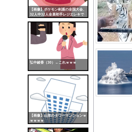
氷河期世代の非正規、
【画像】ポケモン剣盾の全国大会、
【画像】おまえらくん
32人中32人全員初手レジエレキで
【画像】この女優さん
完全にワンパターンｗｗｗ
【朗報】齋藤飛鳥、前
【画像】おまえらこう
海外「日本よ、お前が
勇気を出して白人美女
10年もの間浮気して
弘中綾香（30）←これｗｗｗ
ウクライナ侵攻以降、
【配信者】「金バエ」
【画像】女の子「危機
私「ちょっと、人の家
【画像】はいだしょう
【朗報】みいちゃんと
【画像】山形のタワーマンションｗ
【仰天】女ディレクタ
ｗｗｗｗ
【生尻画像】元NMB4