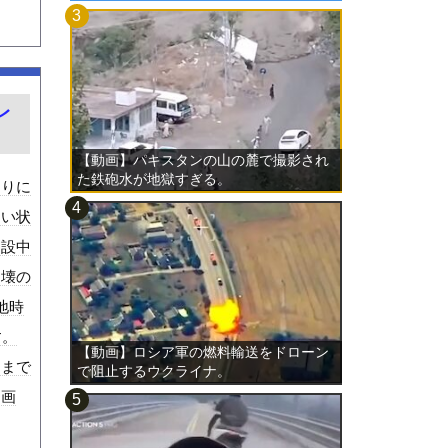
レ
【動画】パキスタンの山の麓で撮影され
た鉄砲水が地獄すぎる。
周りに
ない状
建設中
倒壊の
地時
す。
【動画】ロシア軍の燃料輸送をドローン
くまで
で阻止するウクライナ。
動画