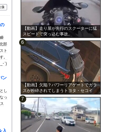
映像
の
【動画】走り屋が先行のスクーターに猛
スピードで突っ込む事故。
瞬
ヌ北部
スト
す。
･`)
バン
【動画】欠陥？パワーリアゲートでガラ
スが粉砕されてしまうトヨタ・セコイ
とし
ア。
なっ
エス
を入