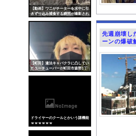
【画像】いい天気だか
【動画】ワニがチーターを水中に引
ジャップ「クリスマス
きずり込み捕食する瞬間が撮影され
る
『Re：ゼロから始め
意識高い系「インドに
先週崩壊し
田﨑さくらアナ セク
ーンの爆破
【画像】森香澄さんの
【有能】政府「トラッ
【画像】キス釣りする
【町田】違法キャバクラに凸してい
たユーチューバーが町田市森野1丁
【動画】クソガキロケ
目3で拉致られる。
ハムスターの日
【医師解説】飲酒後の
グラドル山根千芽（3
【Xの車窓から】オー
【ポロリ悲話】ネット
ドライヤーのクールとかいう謎機能
【衝撃】「かわいい虫
ｗｗｗｗｗｗ
「アメリカのヤンキー