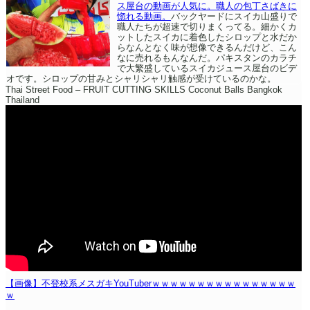
ス屋台の動画が人気に。職人の包丁さばきに
惚れる動画。
バックヤードにスイカ山盛りで
職人たちが超速で切りまくってる。細かくカ
ットしたスイカに着色したシロップと水だか
らなんとなく味が想像できるんだけど、こん
なに売れるもんなんだ。パキスタンのカラチ
で大繁盛しているスイカジュース屋台のビデ
オです。シロップの甘みとシャリシャリ触感が受けているのかな。
Thai Street Food – FRUIT CUTTING SKILLS Coconut Balls Bangkok
Thailand
【画像】不登校系メスガキYouTuberｗｗｗｗｗｗｗｗｗｗｗｗｗｗｗｗ
ｗ