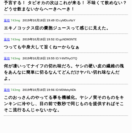
予言する！
タピオカの次はこれが来る！
不味くて飲めない？
どうせ飲まないからへーきへーき！
返信
743mg
2019年10月18日 19:49
ID:cyMDcxNzY
エキノコックス症の嚢胞ジュースって感じに見えた。
返信
743mg
2019年10月18日 19:52
ID:gzNDM3NTE
つっても中身大して旨くねーからなぁ
返信
743mg
2019年10月18日 19:55
ID:Y4MTAyOTQ
何が凄いってナイフの切れ味だろ。ヤシの硬い皮の繊維の塊
をあんなに簡単に切るなんてどんだけヤバい切れ味なんだ
よ。
返信
743mg
2019年10月18日 19:56
ID:M3MzkyNDk
このおっさんのやってる事を機械化。ヤシノ実そのものをキ
ンキンに冷やし、目の前で数秒で同じものを提供すればそこ
そこ流行るんじゃないかな。