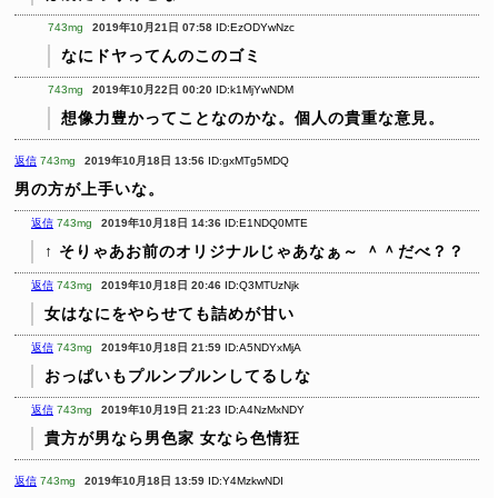
743mg
2019年10月21日 07:58
ID:EzODYwNzc
なにドヤってんのこのゴミ
743mg
2019年10月22日 00:20
ID:k1MjYwNDM
想像力豊かってことなのかな。個人の貴重な意見。
返信
743mg
2019年10月18日 13:56
ID:gxMTg5MDQ
男の方が上手いな。
返信
743mg
2019年10月18日 14:36
ID:E1NDQ0MTE
↑ そりゃあお前のオリジナルじゃあなぁ～ ＾＾だべ？？
返信
743mg
2019年10月18日 20:46
ID:Q3MTUzNjk
女はなにをやらせても詰めが甘い
返信
743mg
2019年10月18日 21:59
ID:A5NDYxMjA
おっぱいもプルンプルンしてるしな
返信
743mg
2019年10月19日 21:23
ID:A4NzMxNDY
貴方が男なら男色家
女なら色情狂
返信
743mg
2019年10月18日 13:59
ID:Y4MzkwNDI