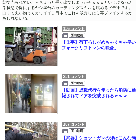
態で売られていたらちょっと手が出てしまうかもｗｗｗというぷるっぷ
る状態で提供するヤシ屋台のカッティングスキルを眺めるビデオです。
白くて丸い物ってカワイイし日本でこれを販売したら再ブレイクするか
もしれないね。
156
コメント
面白動画
【仕事】荷下ろしがめちゃくちゃ早い
フォークリフトマンの映像。
251
コメント
面白動画
【動画】退職代行を使ったら消防に通
報されてドアを突破されるｗｗｗ
107
コメント
面白動画
【武器】ショットガンの弾はこんな簡