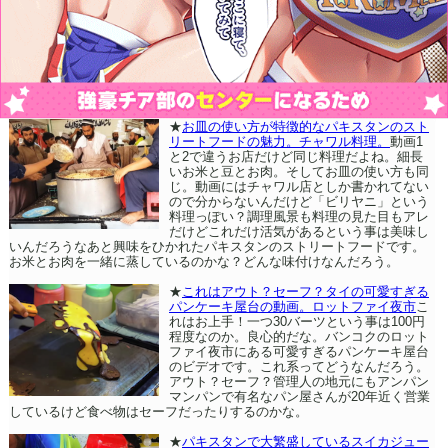
★
お皿の使い方が特徴的なパキスタンのスト
リートフードの魅力。チャワル料理。
動画1
と2で違うお店だけど同じ料理だよね。細長
いお米と豆とお肉。そしてお皿の使い方も同
じ。動画にはチャワル店としか書かれてない
ので分からないんだけど「ビリヤニ」という
料理っぽい？調理風景も料理の見た目もアレ
だけどこれだけ活気があるという事は美味し
いんだろうなあと興味をひかれたパキスタンのストリートフードです。
お米とお肉を一緒に蒸しているのかな？どんな味付けなんだろう。
★
これはアウト？セーフ？タイの可愛すぎる
パンケーキ屋台の動画。ロットファイ夜市
こ
れはお上手！一つ30バーツという事は100円
程度なのか。良心的だな。バンコクのロット
ファイ夜市にある可愛すぎるパンケーキ屋台
のビデオです。これ系ってどうなんだろう。
アウト？セーフ？管理人の地元にもアンパン
マンパンで有名なパン屋さんが20年近く営業
しているけど食べ物はセーフだったりするのかな。
★
パキスタンで大繁盛しているスイカジュー