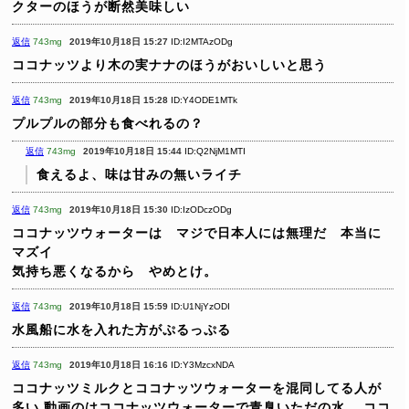
クターのほうが断然美味しい
返信
743mg
2019年10月18日 15:27
ID:I2MTAzODg
ココナッツより木の実ナナのほうがおいしいと思う
返信
743mg
2019年10月18日 15:28
ID:Y4ODE1MTk
プルプルの部分も食べれるの？
返信
743mg
2019年10月18日 15:44
ID:Q2NjM1MTI
食えるよ、味は甘みの無いライチ
返信
743mg
2019年10月18日 15:30
ID:IzODczODg
ココナッツウォーターは マジで日本人には無理だ 本当に
マズイ
気持ち悪くなるから やめとけ。
返信
743mg
2019年10月18日 15:59
ID:U1NjYzODI
水風船に水を入れた方がぷるっぷる
返信
743mg
2019年10月18日 16:16
ID:Y3MzcxNDA
ココナッツミルクとココナッツウォーターを混同してる人が
多い
動画のはココナッツウォーターで青臭いただの水。
ココ