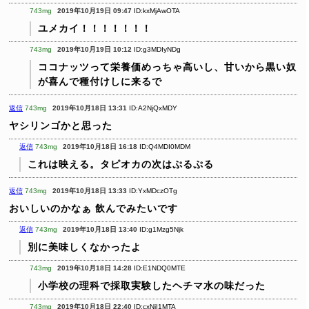
743mg
2019年10月19日 09:47
ID:kxMjAwOTA
ユメカイ！！！！！！！
743mg
2019年10月19日 10:12
ID:g3MDIyNDg
ココナッツって栄養価めっちゃ高いし、甘いから黒い奴
が喜んで種付けしに来るで
返信
743mg
2019年10月18日 13:31
ID:A2NjQxMDY
ヤシリンゴかと思った
返信
743mg
2019年10月18日 16:18
ID:Q4MDI0MDM
これは映える。タピオカの次はぷるぷる
返信
743mg
2019年10月18日 13:33
ID:YxMDczOTg
おいしいのかなぁ
飲んでみたいです
返信
743mg
2019年10月18日 13:40
ID:g1Mzg5Njk
別に美味しくなかったよ
743mg
2019年10月18日 14:28
ID:E1NDQ0MTE
小学校の理科で採取実験したヘチマ水の味だった
743mg
2019年10月18日 22:40
ID:cxNjI1MTA