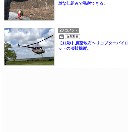
単な仕組みで発射できる。
29
コメント
面白動画
【11秒】農薬散布ヘリコプターパイロ
ットの凄技操縦。