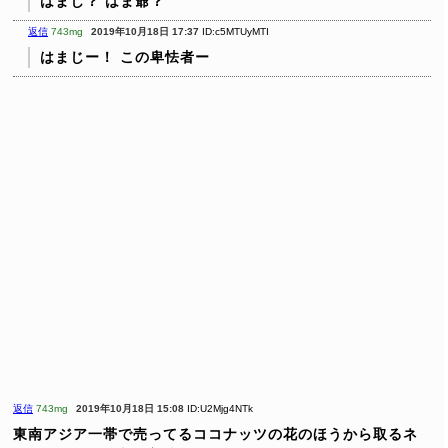
はまじ？
はま爺？
返信
743mg
2019年10月18日 17:37
ID:c5MTUyMTI
はまじー！
この卑怯者ー
返信
743mg
2019年10月18日 15:08
ID:U2Mjg4NTk
東南アジア一帯で売ってるココナッツの花のほうから取るネ