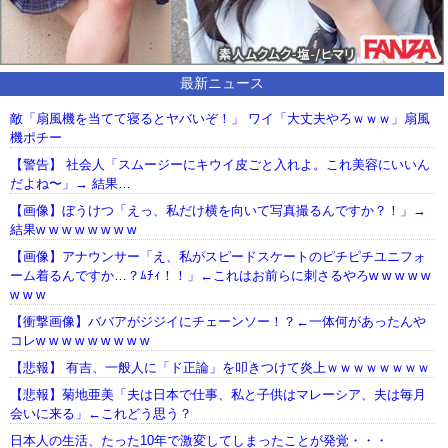
最新ニュース
敵「扇風機を当てて寝るとヤバいぞ！」 ワイ「大丈夫やろｗｗｗ」扇風
機ポチー
【警告】 社会人「スムージーにキウイ皮ごと入れよ。これ美容にいいん
だよね〜」→ 結果…
【画像】ぼうけつ「えっ、私だけ横を向いて写真撮るんですか？！」→
結果w w w w w w w w
【画像】アナウンサー「え、私がスピードスケートのピチピチユニフォ
ーム着るんですか…？ﾑﾁｨ！！」←これはお前らに刺さるやろw w w w w
w w w
【衝撃画像】ババアがジジイにチェーンソー！？←一体何があったんや
コレw w w w w w w w w
【悲報】 有吉、一般人に「ド正論」を叩きつけて炎上ｗｗｗｗｗｗｗｗ
【悲報】菊地亜美「夫は日本で仕事、私と子供はマレーシア、夫は毎月
会いに来る」←これどう思う？
日本人の生活、たった10年で激変してしまったことが発覚・・・