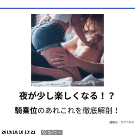
【画像】 ワイ「アルファードいいなあ。買いに行くか」店員「ほいっ見
積もりな！」ワイ「金額おかしくね？」←お前らもそう思うよ
な？？？？？
【動画】USJの禁止エリアに子どもたちが続々乱入 → スタッフが注意し
ても止まらない事態に
Powered by livedoor 相互RSS
2019/10/18
13:21
90
コメント