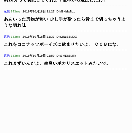
返信
743mg
2019年10月18日 21:27
ID:M3NzIwNzc
ああいった刃物が怖い
少し手が滑ったら骨まで切っちゃうよ
うな切れ味
返信
743mg
2019年10月18日 21:37
ID:g2NzE5MDQ
これをココナッツボーイズに飲ませたいよ。
ＣＣＢにな。
返信
743mg
2019年10月19日 01:50
ID:c3MDk5MTk
これまずいんだよ、生臭いポカリスエットみたいで。