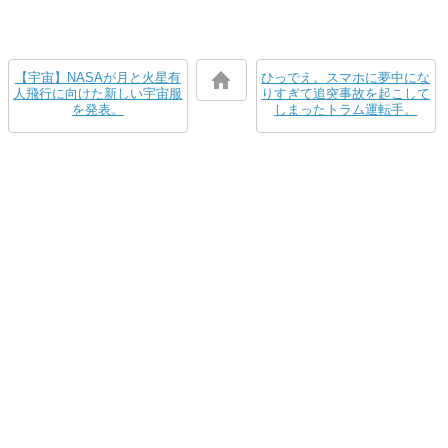
【宇宙】NASAが月と火星有
ひっでえ。スマホに夢中にな
人飛行に向けた新しい宇宙服
りすぎて追突事故を起こして
を発表。
しまったトラム運転手。