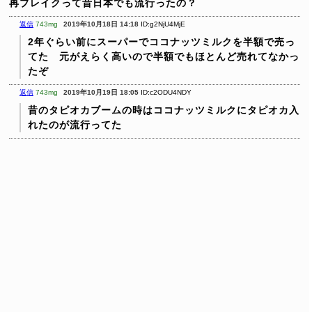
再ブレイクって昔日本でも流行ったの？
返信
743mg
2019年10月18日 14:18
ID:g2NjU4MjE
2年ぐらい前にスーパーでココナッツミルクを半額で売っ
てた 元がえらく高いので半額でもほとんど売れてなかっ
たぞ
返信
743mg
2019年10月19日 18:05
ID:c2ODU4NDY
昔のタピオカブームの時はココナッツミルクにタピオカ入
れたのが流行ってた