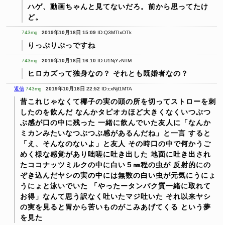
ハゲ、動画ちゃんと見てないだろ。前から思ってたけ
ど。
743mg
2019年10月18日 15:09
ID:Q3MTIxOTk
りっぷりぷっですね
743mg
2019年10月18日 16:10
ID:U1NjYzNTM
ヒロカズって独身なの？
それとも既婚者なの？
返信
743mg
2019年10月18日 22:52
ID:cxNjI1MTA
昔これじゃなくて椰子の実の頭の所を切ってストローを刺
したのを飲んだ
なんかタピオカほど大きくなくいつぶつ
ぶ感が口の中に残った
一緒に飲んでいた友人に「なんか
ミカンみたいなつぶつぶ感があるんだね」と一言
すると
「え、そんなのないよ」と友人
その時口の中で何かうご
めく様な感覚があり咄嗟に吐き出した
地面に吐き出され
たココナッツミルクの中に白い５㎜程の虫が
反射的にの
ぞき込んだヤシの実の中には無数の白い虫が元気にうにょ
うにょと泳いでいた
「やったータンパク質一緒に取れて
お得」なんて思う訳なく吐いたマジ吐いた
それ以来ヤシ
の実を見ると胃から苦いものがこみあげてくる
という夢
を見た