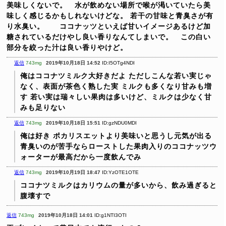
美味しくないで。 水が飲めない場所で喉が渇いていたら美
味しく感じるかもしれないけどな。
若干の甘味と青臭さが有
り水臭い。 ココナッツといえば甘いイメージあるけど加
糖されているだけやし良い香りなんてしまいで。 この白い
部分を絞った汁は良い香りやけど。
返信
743mg
2019年10月18日 14:52
ID:I5OTg4NDI
俺はココナツミルク大好きだよ
ただしこんな若い実じゃ
なく、表面が茶色く熟した実
ミルクも多くなり甘みも増
す
若い実は瑞々しい果肉は多いけど、ミルクは少なく甘
みも足りない
返信
743mg
2019年10月18日 15:51
ID:gzNDU0MDI
俺は好き
ポカリスエットより美味いと思うし元気が出る
青臭いのが苦手ならローストした果肉入りのココナッツウ
ォーターが最高だから一度飲んでみ
返信
743mg
2019年10月19日 18:47
ID:YzOTE1OTE
ココナツミルクはカリウムの量が多いから、飲み過ぎると
腹壊すで
返信
743mg
2019年10月18日 14:01
ID:g1NTI3OTI