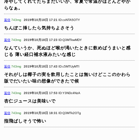
冷やしてくれてたらまだいいが、常夏で常温がほとんどやか
らなぁ。
返信
743mg
2019年10月18日 17:21
ID:cxNTA5OTY
ちんぽこ挿したら気持ちよさそう
返信
743mg
2019年10月18日 17:23
ID:Q3MTkwMDY
なんていうか、死ぬほど喉が渇いたときに飲めばうまいと感
じる
薄い経口補水液みたいな感じ
返信
743mg
2019年10月18日 17:43
ID:c5MTUyMTI
それがしは椰子の実を飲用したことは無いけどここのかわら
版でだいたい味の想像ができたで候
返信
743mg
2019年10月18日 17:53
ID:Y3NDc4NzA
杏仁ジュースは美味いで
返信
743mg
2019年10月18日 18:31
ID:Q3MTk2OTg
指飛ばしそうで怖い