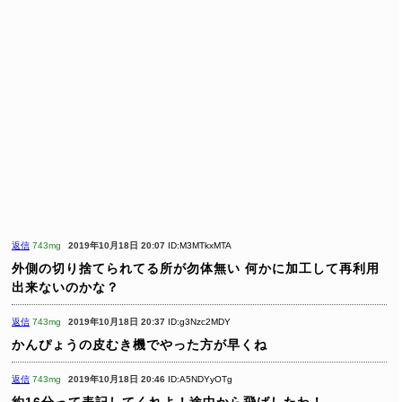
返信
743mg
2019年10月18日 20:07
ID:M3MTkxMTA
外側の切り捨てられてる所が勿体無い
何かに加工して再利用
出来ないのかな？
返信
743mg
2019年10月18日 20:37
ID:g3Nzc2MDY
かんぴょうの皮むき機でやった方が早くね
返信
743mg
2019年10月18日 20:46
ID:A5NDYyOTg
約16分って表記してくれよ！途中から飛ばしたわ！