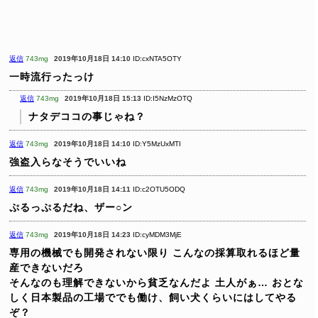
返信
743mg
2019年10月18日 14:10
ID:cxNTA5OTY
一時流行ったっけ
返信
743mg
2019年10月18日 15:13
ID:I5NzMzOTQ
ナタデココの事じゃね？
返信
743mg
2019年10月18日 14:10
ID:Y5MzUxMTI
強盗入らなそうでいいね
返信
743mg
2019年10月18日 14:11
ID:c2OTU5ODQ
ぷるっぷるだね、ザー○ン
返信
743mg
2019年10月18日 14:23
ID:cyMDM3MjE
専用の機械でも開発されない限り
こんなの採算取れるほど量
産できないだろ
そんなのも理解できないから貧乏なんだよ
土人がぁ…
おとな
しく日本製品の工場ででも働け、飼い犬くらいにはしてやる
ぞ？