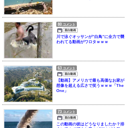
80
コメント
面白動画
川で泳ぐオッサンが”白鳥”に全力で襲
われてる動画がワロタｗｗｗ
63
コメント
面白動画
【動画】アメリカで最も高価なお家が
想像を超える広さで笑うｗｗｗ「The
One」
73
コメント
面白動画
この動画の彼はどうなりましたか？排