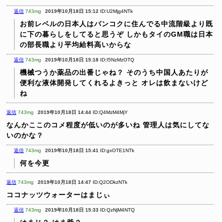
返信
743mg
2019年10月18日 15:12
ID:U2Mjg4NTk
お前レベルの日本人はバンコクに住んでる中流階級より既
に下の暮らしをしてると思うぞ
しかもタイのGM職は日本
の部長職より平均給料高いからな
返信
743mg
2019年10月18日 15:18
ID:I5NzMzOTQ
機械つうか薬品の出番じゃね？
そのうち中国人あたりが
便利な液体開発してくれるよきっと
オレは飲まないけど
ね
返信
743mg
2019年10月18日 14:44
ID:Q4MzM4MjY
なんかここのコメ程度が低いのが多いね
管理人は気にしてな
いのかな？
返信
743mg
2019年10月18日 15:41
ID:gxOTE1NTk
何を今更
返信
743mg
2019年10月18日 14:47
ID:Q2ODkzNTk
ココナッツウォーターはまじぃ
返信
743mg
2019年10月18日 15:33
ID:QzNjM4NTQ