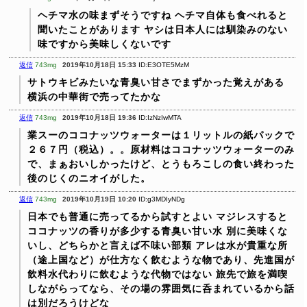
ヘチマ水の味まずそうですね
ヘチマ自体も食べれると
聞いたことがあります
ヤシは日本人には馴染みのない
味ですから美味しくないです
返信
743mg
2019年10月18日 15:33
ID:E3OTE5MzM
サトウキビみたいな青臭い甘さでまずかった覚えがある
横浜の中華街で売ってたかな
返信
743mg
2019年10月18日 19:36
ID:IzNzIwMTA
業スーのココナッツウォーターは１リットルの紙パックで
２６７円（税込）。。原材料はココナッツウォーターのみ
で、まぁおいしかったけど、とうもろこしの食い終わった
後のじくのニオイがした。
返信
743mg
2019年10月19日 10:20
ID:g3MDIyNDg
日本でも普通に売ってるから試すとよい
マジレスすると
ココナッツの香りが多少する青臭い甘い水
別に美味くな
いし、どちらかと言えば不味い部類
アレは水が貴重な所
（途上国など）が仕方なく飲むような物であり、先進国が
飲料水代わりに飲むような代物ではない
旅先で旅を満喫
しながらってなら、その場の雰囲気に呑まれているから話
は別だろうけどな