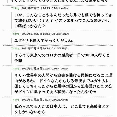
オリンピックってセックスしまくるんだよな選手たちが
743mg
2021年07月28日 14:25
ID:M0NzkwMzc
いや、こんなことやるんだったら斧でも鋸でも持ってき
て壊せばいいじゃん？
イスラエルってこんな頭おかし
い猿ばっかなん？
743mg
2021年07月28日 15:54
ID:g0MzA4NDg
ユダヤとK国人てそっくりだよね。
743mg
2021年07月28日 20:34
ID:c1OTc2NjA
そろそろ東京でのコロナの感染者一日で3000人行くと
予想
743mg
2021年07月28日 21:56
ID:MxNTgwMjk
そりゃ世界中の人間から迫害を受ける民族になるには理
由があるわ。
ドイツなんかむしろ最後までユダヤ人に
優しくしちゃったから欧州中の国から迫害受けたユダ公
がドイツに集まってあの状況になったんやでｗ
743mg
2021年07月29日 04:03
ID:MwNDIzNzg
舐められてるんだよ日本人は。
どこ見ても高齢者とオ
タしかいないから