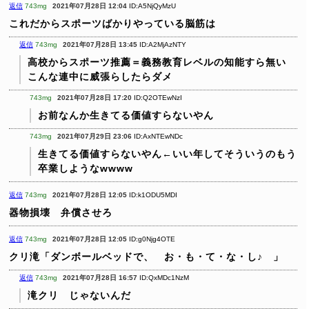
返信
743mg
2021年07月28日 12:04
ID:A5NjQyMzU
これだからスポーツばかりやっている脳筋は
返信
743mg
2021年07月28日 13:45
ID:A2MjAzNTY
高校からスポーツ推薦＝義務教育レベルの知能すら無い
こんな連中に威張らしたらダメ
743mg
2021年07月28日 17:20
ID:Q2OTEwNzI
お前なんか生きてる価値すらないやん
743mg
2021年07月29日 23:06
ID:AxNTEwNDc
生きてる価値すらないやん←いい年してそういうのもう
卒業しようなwwww
返信
743mg
2021年07月28日 12:05
ID:k1ODU5MDI
器物損壊 弁償させろ
返信
743mg
2021年07月28日 12:05
ID:g0Njg4OTE
クリ滝「ダンボールベッドで、 お・も・て・な・し♪ 」
返信
743mg
2021年07月28日 16:57
ID:QxMDc1NzM
滝クリ じゃないんだ