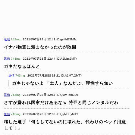
返信
743mg
2021年07月28日 12:41
ID:gyNzE5MTc
イナバ物置に頼まなかったのが敗因
返信
743mg
2021年07月28日 12:44
ID:A1Mzc2MTk
ガキだなぁほんと
返信
743mg
2021年07月28日 19:21
ID:A1MTc2MTY
ガキじゃないよ
「土人」なんだよ。理性すら無い
返信
743mg
2021年07月28日 12:47
ID:QwMTc0ODk
さすが嫌われ国家だけあるなｗ
特亜と同じメンタルだわ
返信
743mg
2021年07月28日 12:50
ID:QyNDEyMTY
壊した選手「何もしてないのに壊れた。代わりのベッド用意
して！」