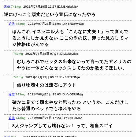
返信
743mg
2021年07月28日 12:27
ID:M3NzkzMzA
逆にけっこう頑丈だという宣伝になったやろ
返信
743mg
2021年07月28日 23:04
ID:Y5NDcwNDg
ほんこれ
イスラエル人も「こんなに丈夫！」って喜んで
るようにしか見えない
ここの※の奴、穿った見方してマ
ジ性格ゆがんでる
743mg
2021年07月29日 07:27
ID:MwNjk2Mjc
むしろこれでセックス出来ないって言ってたアメリカの
ヤツは一体どんなセックスしてたのか教えてほしい。
743mg
2021年07月29日 09:09
ID:c0MTE3MjA
借り物壊すのは流石にアウト
返信
743mg
2021年08月20日 15:03
ID:YzODU0Mjg
確かに見てて頑丈やなと思ったわ
というか、こんだけし
たら普通のベッドでも壊れるやろ
返信
743mg
2021年08月21日 17:23
ID:YxNTI3MTA
8人ジャンプしても壊れない！
って、相当スゴイ