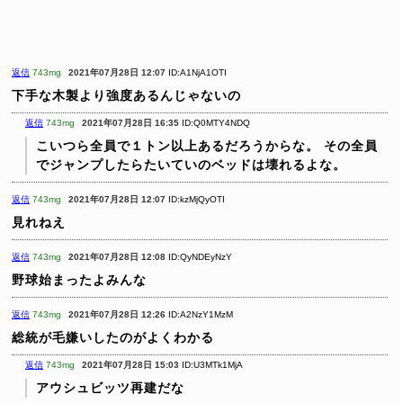
返信
743mg
2021年07月28日 12:07
ID:A1NjA1OTI
下手な木製より強度あるんじゃないの
返信
743mg
2021年07月28日 16:35
ID:Q0MTY4NDQ
こいつら全員で１トン以上あるだろうからな。
その全員
でジャンプしたらたいていのベッドは壊れるよな。
返信
743mg
2021年07月28日 12:07
ID:kzMjQyOTI
見れねえ
返信
743mg
2021年07月28日 12:08
ID:QyNDEyNzY
野球始まったよみんな
返信
743mg
2021年07月28日 12:26
ID:A2NzY1MzM
総統が毛嫌いしたのがよくわかる
返信
743mg
2021年07月28日 15:03
ID:U3MTk1MjA
アウシュビッツ再建だな