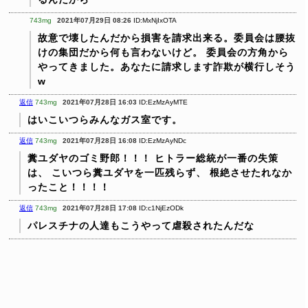
743mg
2021年07月29日 08:26
ID:MxNjIxOTA
故意で壊したんだから損害を請求出来る。委員会は腰抜
けの集団だから何も言わないけど。
委員会の方角から
やってきました。あなたに請求します詐欺が横行しそう
w
返信
743mg
2021年07月28日 16:03
ID:EzMzAyMTE
はいこいつらみんなガス室です。
返信
743mg
2021年07月28日 16:08
ID:EzMzAyNDc
糞ユダヤのゴミ野郎！！！
ヒトラー総統が一番の失策
は、
こいつら糞ユダヤを一匹残らず、
根絶させたれなか
ったこと！！！！
返信
743mg
2021年07月28日 17:08
ID:c1NjEzODk
パレスチナの人達もこうやって虐殺されたんだな