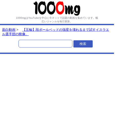
1000mgはYouTubeを中心に今ネットで話題の動画を集めています。
幅
広いジャンルを毎日更新。
面白動画
>
【五輪】段ボールベッドの強度を壊れるまで試すイスラエ
ル選手団の映像。