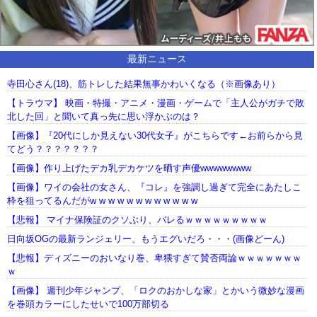
最新ニュース
寺田心さん(18)、筋トレした結果無事かわいくなる（※画像あり）
【トラウマ】 映画・特撮・アニメ・漫画・ゲームで「主人公がガチで敗
北した回」と聞いて真っ先に思い浮かぶのは？
【画像】『20代にしか見えない30代女子』がこちらです←お前らから見
てどう？？？？？？？
【画像】作り上げたデカ乳デカケツを晒す声優wwwwwwww
【画像】ワイの会社の女さん、『コレ』を強調し過ぎて完全にあたしこ
枠を狙ってるんだがw w w w w w w w w w w w
【悲報】 マイナ保険証のクソぶり、バレるｗｗｗｗｗｗｗｗｗ
日向坂OGの最新ランジェリー、もうエグいだろ・・・(画像どーん)
【悲報】ディズニーのおいなり巻、卑猥すぎて賛否両論ｗｗｗｗｗｗｗ
ｗ
【画像】 週刊少年ジャンプ、「ロクのおかしな家」とかいう微妙な漫画
を巻頭カラーにしたせいで100万部切る