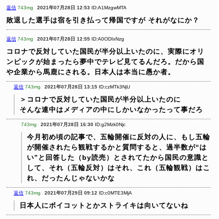
返信
743mg
2021年07月28日 12:53
ID:A1MzgwMTA
敗退した選手は宿を引き払って帰国ですが
それがなにか？
返信
743mg
2021年07月28日 12:55
ID:A0ODIxNzg
コロナで反対していた国民が半分以上いたのに、実際にオリ
ンピックが始まったら夢中でテレビ見てるんだろ。だから国
や企業から馬鹿にされる。日本人は本当に愚か者。
返信
743mg
2021年07月28日 13:15
ID:czMTk3NjU
＞コロナで反対していた国民が半分以上いたのに
そんな連中はメディアの中にしかいなかったって事だろ
743mg
2021年07月28日 16:30
ID:g2Mzk0Njc
今月初め頃の記事で、五輪開催に反対の人に、もし五輪
が開催されたら観戦するかと質問すると、過半数が“は
い”と回答した（by読売）とされてたから国民の意識と
して、それ（五輪反対）はそれ、これ（五輪観戦）はこ
れ、だったんじゃないかな
返信
743mg
2021年07月29日 09:12
ID:c0MTE3MjA
日本人にボイコットとかストライキは向いてないね