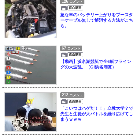
126
コメント
面白動画
急な車のバッテリー上がりをブースタ
ーケーブル無しで解消する方法がこち
ら。
67
コメント
面白動画
【動画】浜名湖競艇で全6艇フライン
グの大波乱。（GI浜名湖賞）
212
コメント
面白動画
「こいつはハゲだ！！」立教大学？で
先生と生徒が大バトルを繰り広げてし
まうｗｗｗ