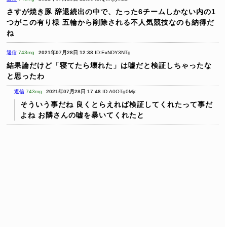
さすが焼き豚
辞退続出の中で、たった6チームしかない内の1
つがこの有り様
五輪から削除される不人気競技なのも納得だ
ね
返信
743mg
2021年07月28日 12:38
ID:ExNDY3NTg
結果論だけど「寝てたら壊れた」は嘘だと検証しちゃったな
と思ったわ
返信
743mg
2021年07月28日 17:48
ID:A0OTg0Mjc
そういう事だね
良くとらえれば検証してくれたって事だ
よね
お隣さんの嘘を暴いてくれたと