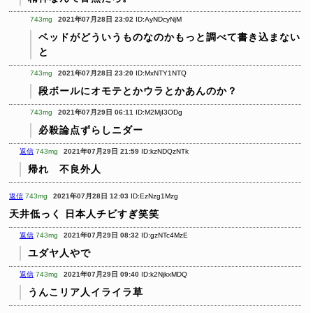
743mg
2021年07月28日 23:02
ID:AyNDcyNjM
ベッドがどういうものなのかもっと調べて書き込まない
と
743mg
2021年07月28日 23:20
ID:MxNTY1NTQ
段ボールにオモテとかウラとかあんのか？
743mg
2021年07月29日 06:11
ID:M2MjI3ODg
必殺論点ずらしニダー
返信
743mg
2021年07月29日 21:59
ID:kzNDQzNTk
帰れ 不良外人
返信
743mg
2021年07月28日 12:03
ID:EzNzg1Mzg
天井低っく 日本人チビすぎ笑笑
返信
743mg
2021年07月29日 08:32
ID:gzNTc4MzE
ユダヤ人やで
返信
743mg
2021年07月29日 09:40
ID:k2NjkxMDQ
うんこリア人イライラ草