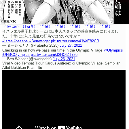
（Twitter）
（Twi直）
（予備）
（予備）
（予備）
（予備）
（予備）
イスラエル男子野球チームは日本人スタッフの善意を踏みにじりまし
た。
非常に失礼で最低な行為ではないですか？
#Israel
#baseball
#Benwanger
pic.twitter.com/w4JVeE82CR
— るーたんとん (@rutanton2525)
July 27, 2021
Checking in on how we pass our time in the Olympic Village
@Olympics
@NBCOlympics
pic.twitter.com/J2HOfZT72e
— Ben Wanger (@bwangahh)
July 26, 2021
Viral Video Tempat Tidur Kardus Anti-sex di Olympic Village, Sembilan
Atlet Buktikan Klaim Itu