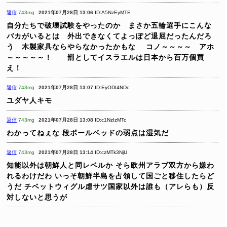
返信
743mg
2021年07月28日 13:06
ID:A5NzEyMTE
自分たちで破壊試験をやったのか まさか五輪選手にこんな
バカがいるとは 外出できなくてよっぽど退屈だったんだろ
う 木製家具ならやらなかったかもな
コノ～～～～ アホ
～～～～～！ 罰としてイスラエルは日本から百万個買
え！
返信
743mg
2021年07月28日 13:07
ID:EyODI4NDc
ユダヤ人キモ
返信
743mg
2021年07月28日 13:08
ID:c1NzIzMTc
わかってねぇな
段ボールベッドの弱点は湿気だ
返信
743mg
2021年07月28日 13:14
ID:czMTk3NjU
知能以外は朝鮮人と同レベルか
そら欧州アラブ双方から嫌わ
れるわけだわ
いっそ朝鮮半島を占領して国ごと移住したらど
うだ
チベットウィグル虐サツ国家以外は誰も（アレらも）反
対しないと思うが