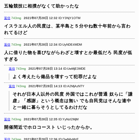
五輪競技に相撲がなくて助かったな
返信
743mg
2021年07月28日 12:32
ID:Y3NjY1OTM
イスラエル人の民度は、某半島と５分やね数十年前から言わ
れてるけど
返信
743mg
2021年07月28日 12:34
ID:UyNDE4MDM
人に借りた物を喜びながらわざと壊すとか最低だろ
民度が低
すぎる
返信
743mg
2021年07月28日 13:14
ID:UwMjE3MDE
よく考えたら備品を壊すって犯罪だよな
返信
743mg
2021年07月28日 14:13
ID:A2MjAzNTY
それが日本人以外の民度
外国ではこれが普通
奴らに「謙
虚」「感謝」という概念は無い
でも自民党はそんな連中
と一緒に暮らそうとしてるわけだな
返信
743mg
2021年07月28日 12:35
ID:YyNzI2MjM
開催間近でホロコースト
いじったからか。
返信
743mg
2021年07月28日 12:36
ID:QwNjIyMzE