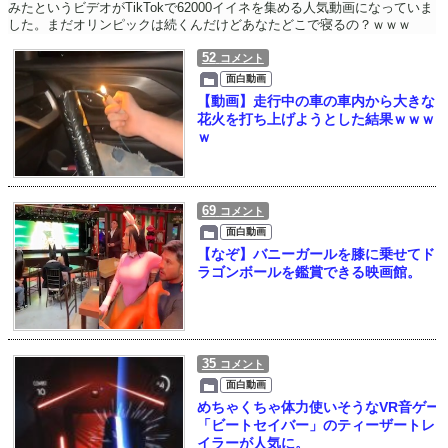
みたというビデオがTikTokで62000イイネを集める人気動画になっていま
した。まだオリンピックは続くんだけどあなたどこで寝るの？ｗｗｗ
52
コメント
面白動画
【動画】走行中の車の車内から大きな
花火を打ち上げようとした結果ｗｗｗ
ｗ
69
コメント
面白動画
【なぞ】バニーガールを膝に乗せてド
ラゴンボールを鑑賞できる映画館。
35
コメント
面白動画
めちゃくちゃ体力使いそうなVR音ゲー
「ビートセイバー」のティーザートレ
イラーが人気に。