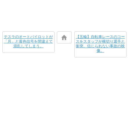
テスラのオートパイロットが
【五輪】自転車レースのコー
「月」と黄色信号を間違えて
スをスタッフが横切り選手と
混乱してしまう。
衝突。信じられない事故の映
像。