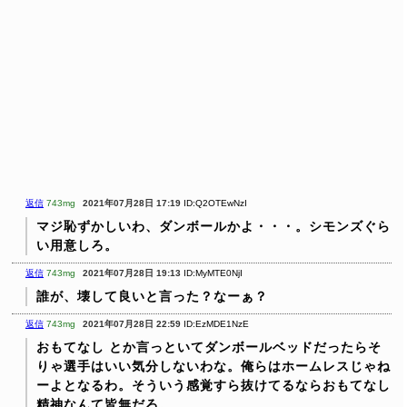
返信
743mg
2021年07月28日 17:19
ID:Q2OTEwNzI
マジ恥ずかしいわ、ダンボールかよ・・・。シモンズぐら
い用意しろ。
返信
743mg
2021年07月28日 19:13
ID:MyMTE0NjI
誰が、壊して良いと言った？なーぁ？
返信
743mg
2021年07月28日 22:59
ID:EzMDE1NzE
おもてなし
とか言っといてダンボールベッドだったらそ
りゃ選手はいい気分しないわな。俺らはホームレスじゃね
ーよとなるわ。そういう感覚すら抜けてるならおもてなし
精神なんて皆無だろ。