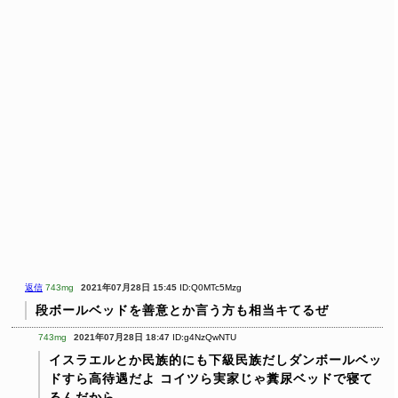
返信
743mg
2021年07月28日 15:45
ID:Q0MTc5Mzg
段ボールベッドを善意とか言う方も相当キてるぜ
743mg
2021年07月28日 18:47
ID:g4NzQwNTU
イスラエルとか民族的にも下級民族だしダンボールベッ
ドすら高待遇だよ
コイツら実家じゃ糞尿ベッドで寝て
るんだから