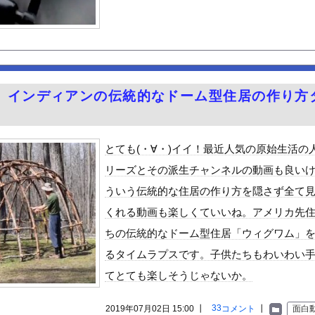
いう年1くらいで無性に食いたくなるやつwwwwwwww
している『コレ』依存、めちゃくちゃ深刻な模様w w w w w...
抱いたわ。。
てから家帰って抜くって気持ちいいだろな！
のお尻くっきりレポート！！
。インディアンの伝統的なドーム型住居の作り方
っちゃいウリボー見つけた
。
って、何で日本の避難所って10年前と同レベルなの(ドン引き
が大喜びする葬式とかいうゴミイベント ガチで高すぎると話題に
とても(・∀・)イイ！最近人気の原始生活の
…右折禁止なのに軽自動車が突如右折し路面電車と衝突→乗ってた三人...
リーズとその派生チャンネルの動画も良い
を頼んだ人 咽び泣くｗｗｗ
ういう伝統的な住居の作り方を隠さず全て
る美味い魚教えて
くれる動画も楽しくていいね。アメリカ先
e Mujica』7話感想 再び集まる5人！最後のCR...
ちの伝統的なドーム型住居「ウィグワム」
ビスかと思ったら野生の炊飯器で草 ほか
るタイムラプスです。子供たちもわいわい
で拡散してるおっぱいポロリ動画、何故か叩かれる・・・
てとても楽しそうじゃないか。
」ランキング、ついに発表される
がアジア人にケンカを売った結果ｗｗｗ」 ほか
33
2019年07月02日 15:00 ┃
コメント
┃
面白