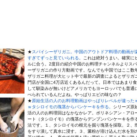
乏に陥った人たちのリアル、流石に厳しい…w↓結果、食生活が悲惨...
ト女、クッソせこい『ツマミ食い』をして炎上
は”ヘロインと同じくらいヤバい薬”が日本では平気で処方されてる」
ｗｗｗｗｗｗｗｗｗｗｗｗｗｗｗｗｗ
役リポーター、セクシーすぎる写真集を発売wwwww冴木柚葉、水着...
していたドラム缶が爆発
★
スパイシーザリガニ。中国のアウトドア料理の動画が
スは「色白・長髪」ではなかった！ 浅黒い肌に短い髪……40年越し...
すぎてずっと見ていられる。
これは絶対うまい。確実に
BS新人アナさん、プリケツ
ルに合う。2度目の紹介中国のお料理チャンネルよりス
ーザリガニの作り方動画です。なんでも中国ではここ数
前を走る車に巨大な岩が直撃
ザリガニ料理が大ヒット中で最新の調査によるとザリガ
た。今日はおひとり様で！ → 一蘭みたいなカウンターはこちらです...
門店が全国に4万店近くあるんだって。日本ではあまり
の大学ヤリサーの流出エロ動画（顔出し）が一番抜ける
して馴染みが無いけどアメリカでもヨーロッパでも普通
べられているんだよね。やっぱりエビの味なの？
代表に激怒！『惨憺たる結果、徹底的な刷新が必要だ』と監督や協会を...
★
原始生活の人のお料理動画はやっぱりレベルが違った
唐揚げ屋ｗｗｗｗｗ
ｗタシロイモの塊茎からパンケーキを作る。
シリーズ原
活の人のお料理回はなかなかレア。ポリネシアン・アロ
癖ブッ刺さりで精子ドクドク作られるわｗｗｗｗ
ート（タシロイモ）の塊茎からデンプンパンケーキを作
で行列、出来ない
法です。１、タシロイモの根元を掘り塊茎を採取。２、
に点火 マンホールが爆発しふた吹き飛ぶ
をすり潰して真水に浸す。３、澱粉が溶け込んだ水を別