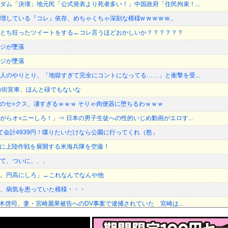
ダム「決壊」地元民「公式発表より死者多い！」中国政府「住民拘束！...
している『コレ』依存、めちゃくちゃ深刻な模様w w w w w...
とち狂ったツイートをする←コレ言うほどおかしいか？？？？？？
ジが墜落
ジが墜落
人のやりとり、「地獄すぎて完全にコントになってる……」と衝撃を受...
の街宣車、ほんと碌でもないな
” のセ○クス、凄すぎるｗｗｗ そりゃ肉便器に堕ちるわｗｗｗ
がらオ○ニーしろ！」⇒ 日本の男子生徒への性的いじめ動画がエロす...
て会計4939円！喋りたいだけなら公園に行ってくれ（怒」
ム島に上陸作戦を展開する米海兵隊を空撮！
て、ついに、、、
。円高にしろ」←これなんでなんや他
、病気を患っていた模様・・・
黒木啓司、妻・宮崎麗果被告へのDV事案で逮捕されていた 宮崎は...
国国営メディア、「日本の反撃能力が地域を不安定化させている」とい...