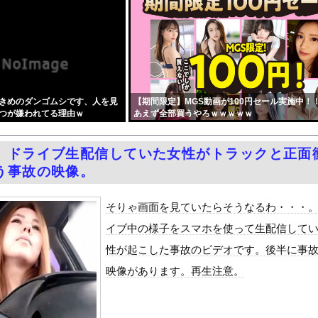
もう終わってたｗｗｗｗｗ
メディアでは、絶っっっっっ対に流れない動画
！ところでその前足、猫じゃね？
グラビアの水着ショット！！久々の姿にファン悶絶ｗｗ
の千葉心羽(みうちゃん)のハイレグ股間
きめのダンゴムシです、人を見
【期間限定】MGS動画が100円セール実施中！
者の立場で同情を買おうとするのを止めろ」
つが嫌われてる理由ｗ
あえず全部買うやろｗｗｗｗｗ
、突然ツイートｗｗｗｗｗｗｗ
行死 “主犯格”の特定少年・川口侑斗被告に「無期懲役」の判決 当...
】ドライブ生配信していた女性がトラックと正面
無限快楽地獄～』をrawやhitomiを使わずに無料で読む方法...
う事故の映像。
ダム「9門開放！（全力放流」中国都市「三峡沿線の道路水没」中国政...
ーパー堀大輔さん、リスナーから「寝たほうがいい！」と言われてガチ...
そりゃ画面を見ていたらそうなるわ・・・
しかもL型エンジン…このS31Zいくらかかってるんだ…
イブ中の様子をスマホを使って生配信して
て、ついに、、、
性が起こした事故のビデオです。後半に事
代表監督を追及「なぜ負けたのか」
映像があります。再生注意。
べきか…1万年ぶり史上最大級の火山の兆し＝韓国の反応
いた。私が上に物を投げるフリをする → 猫はこうなります…