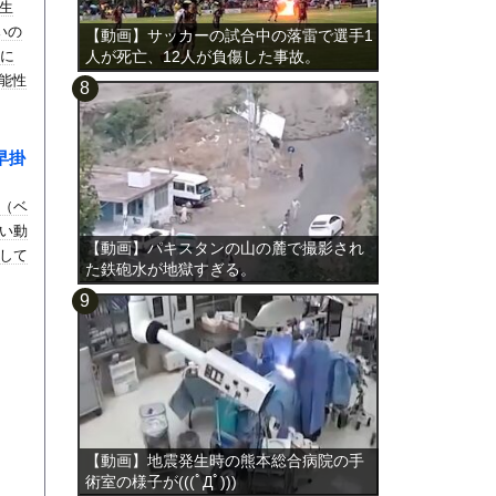
生
いの
【動画】サッカーの試合中の落雷で選手1
オに
人が死亡、12人が負傷した事故。
可能性
早掛
（ベ
い動
【動画】パキスタンの山の麓で撮影され
して
た鉄砲水が地獄すぎる。
【動画】地震発生時の熊本総合病院の手
術室の様子が(((ﾟДﾟ)))