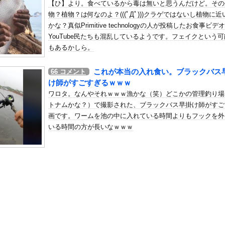
【ひ】より。食べているから毒は無いと思うんだけど。その
加速ｗｗｗｗｗｗｗｗｗ
物？植物？は何なのよ？(((ﾟДﾟ)))クラゲではないし植物に近
の机がこの女の子の椅子にされてたらｗｗｗ
かな？真似Primitive technologyの人が投稿したお食事ビデ
、可愛すぎる
YouTube民たちも混乱しているようです。フェイクという
屈みで完全に見えてる動画が拡散されてしまう…
もあるかしら。
いう地雷系の女子高生って好きじゃないの？
これが本当の入れ食い。ブラックバス
66
コメント
ナンバーワンだ」 熊本地震直後の日本の対応のスピードに世界が衝撃
け師がすごすぎるｗｗｗ
にチン凸したアジア人短小男
、爆笑されてしまうｗｗｗ
ワロタ。なんやそれｗｗｗ漁かな（笑）どこかの管理釣り場
た嫁。まさかと思い長男のDNA鑑定をするがいいな？と問うと、元嫁...
トナムかな？）で撮影された、ブラックバス早掛け師がすご
画です。ワームを池の中に入れている時間よりもフックを外
ロシア軍兵士のHIV感染が2000％急増…ウクライナメディア！
いる時間の方が長いなｗｗｗ
のSNS更新が1週間途絶え、様々な憶測が飛び交う。1週間ぶりの投...
管理フォーーーーム！！！」
の金庫触らないでよ！」キチママ『そこに金庫があったから、開けてみ...
買収した海外資本、「なんで自ら売上ゼロにするようなことするの」と...
と化す「同じ食べ物＆断水で悪臭＆床に直接就寝＆コロナ感染」・・・...
らない目にあった話をする、オカルト系で
大な縦読みを仕込んでしまうｗｗｗｗｗ(※画像あり)