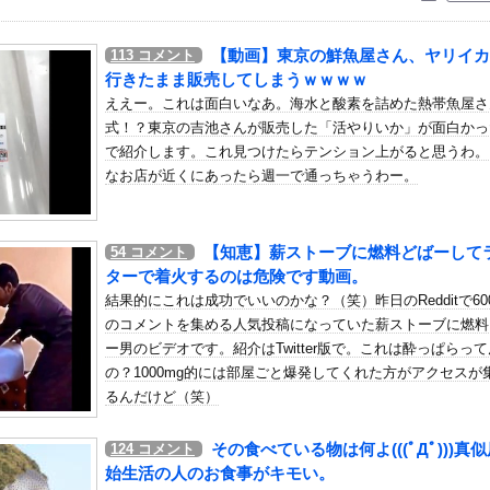
いう自炊最強のメシｗｗｗｗｗｗｗｗ
している。私の知らないスマホで連絡を取り合い、日中会ったりしてい...
【動画】東京の鮮魚屋さん、ヤリイカ
113
コメント
TBS新人アナさん、プリケツ
行きたまま販売してしまうｗｗｗｗ
100点の女子見つかってしまうｗｗｗｗｗｗｗｗ
ええー。これは面白いなあ。海水と酸素を詰めた熱帯魚屋さ
式！？東京の吉池さんが販売した「活やりいか」が面白かっ
が史上最多6万3960人の観客数！地上波中継＆劇的な試合展開で...
で紹介します。これ見つけたらテンション上がると思うわ。
、ゲリラ豪雨でPC浸水→データ完全消失も「おもしろいかった??...
なお店が近くにあったら週一で通っちゃうわー。
って、何で日本の避難所って10年前と同レベルなの(ドン引き
Pがマシになるかと思ったら相変わらずお遊戯会やってて笑う
【知恵】薪ストーブに燃料どばーして
54
コメント
LVERSE #3 – GARDEN OF EDEN...
ターで着火するのは危険です動画。
。円高にしろ」←これなんでなんや他
結果的にこれは成功でいいのかな？（笑）昨日のRedditで60
に貼られた『ポケカの販売案内』が強気すぎると話題にｗｗｗｗ
のコメントを集める人気投稿になっていた薪ストーブに燃料
号で事故逃げされてしまうドラレコがひどい。
ー男のビデオです。紹介はTwitter版で。これは酔っぱらって
の？1000mg的には部屋ごと爆発してくれた方がアクセスが
…右折禁止なのに軽自動車が突如右折し路面電車と衝突→乗ってた三人...
るんだけど（笑）
ャイアンツ公式、重大告知！
する。なんだろ…え？」ﾊﾟｼｬｯ → ヤバすぎる物が飛び出てく...
その食べている物は何よ(((ﾟДﾟ)))真
124
コメント
ら死滅した理由ってなに？
始生活の人のお食事がキモい。