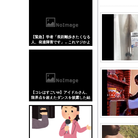
【悲報】「蕎麦」とか
【4/4】嫁が浮気を
【画像】 元モデルの
【画像】顔20点身体
【緊急】学者「長距離歩きたくなる
国立でのJリーグ開幕戦
人、発達障害です」←これマジかよ
【にじさんじ】 委員長
w w w w w w w
【悲報】韓国人「え待
ジャニが消えてJPO
METALVERSEが「META
日本人「円安はアカン
【画像】イオンの店頭
【コレはすごいw】アイドルさん、
【動画】三重の国道1
限界点を超えたダンスを披露した結
果w w w w w w w w
【動画】これはひどい
【日向坂46】月刊ジ
「エアコンから変な音が
メタルバンドが日本か