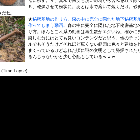
器に移す。４、真水で何度も洗い澱粉から苦みを取り除
いうＡＶ女優ｗｗｗｗｗｗｗｗｗｗw
５、乾燥させて粉状に。あとは水で溶いて焼くだけ。砂
ックのり入れたけど出てこないの！！
うだね。
★
秘密基地の作り方。森の中に完全に隠れた地下秘密基
作ってしまう動画。
森の中に完全に隠れた地下秘密基地
ローンをネット発射装置で撃墜するウクライナ。
り方。ほんとこれ系の動画は再生数がエグいね。確かに
楽しむ分にはとても良いコンテンツだと思う。他のチャ
ルでもそうだけどそれほど広くない範囲に色々と建物を
まくっているけど忘れた頃に謎の文明として発掘された
るんじゃないかと少し心配もしているｗｗｗ
or 相互RSS
g
が管理しています。 RSS設定 更新順130件まで。それ以降の古いも
 (Time Lapse)