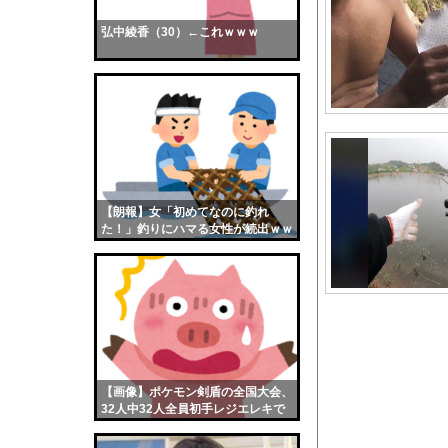
コメ高値掴みの損切り
弘中綾香（30）←これｗｗｗ
【画像】おまえらくん
【画像】この女優さん
【朗報】齋藤飛鳥、前
【画像】おまえらこう
海外「日本よ、お前が
勇気を出して白人美女
10年もの間浮気して
【朗報】女「初めてなのに釣れ
た！」釣りにハマる女性が続出ｗｗ
ウクライナ侵攻以降、
ｗ
【配信者】「金バエ」
【画像】女の子「危機
私「ちょっと、人の家
日本のフォント企業を
【悲報】避難所が地獄
【画像】ポケモン剣盾の全国大会、
【戦慄】山で洒落にな
32人中32人全員初手レジエレキで
完全にワンパターンｗｗｗ
【衝撃】新聞さん、壮