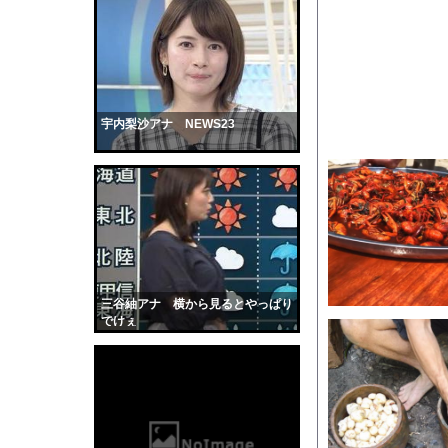
【マジかよ】NISA貧
【動画】ピザ屋のバイ
【警告】医師「米国で
【動画】女性審判炎上
「王様のブランチ」現
宇内梨沙アナ NEWS23
道路脇で男性が缶切断
臨死体験で会ったイエ
【画像】元モデルのT
【動画】山道で落石。
彼女はお腹が空いてい
【黒歴史】こういう昔
三谷紬アナ 横から見るとやっぱり
韓国人「安貞桓が韓国
でけぇ
ケンタッキーとか言う
【画像】このAVが性
【悲報】味噌ラーメン
【中国】男の子が爆竹