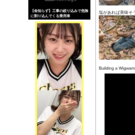
【画像】伊藤舞雪とか
【命知らず】工事の絞り込みで危険
【緊急】肛門にスティ
塩があれば美味そ
に割り込んでくる乗用車
お知らせ
【動画】ロシア軍のド
Powered by livedo
1000m
このページは
Building a Wigwam
示されません。