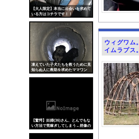
ごつ盛り焼きそばとか
【大人限定】本当に出会いを求めて
【緊急】今の若者に急増
いる方はコチラです！！
オンナ上司（40）を
AV女優と間近で会っ
林佑香アナ ピタパン
ウィグワム
この前森に行ったらち
イムラプス
【悲報】韓国人「え待
成金クソ坊主と葬儀屋
凍えていた子犬たちを救うために見
知らぬ人に救助を求めたママワン
【動画】これはひどい
コ。
【画像】ピクルスピザ
今の時期 河口で釣れ
『BanG Dream! Av
【Xの車窓から】オー
【ポロリ悲話】ネット
【驚愕】妊婦(36)さん、とんでもな
【衝撃】「かわいい虫
い方法で荒稼ぎしてしまう←想像の
１００倍はヤバくてワロエナイ…
「アメリカのヤンキー