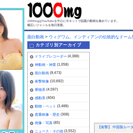
1000mgはYouTubeを中心に今ネットで話題の動画を集めています。
幅広いジャンルを毎日更新。
>
面白動画
ウィグワム。インディアンの伝統的なドーム
カテゴリ別アーカイブ
(4,388)
ドライブレコーダー
(1,058)
神動画・神業
(9,473)
面白動画
(10,692)
衝撃映像
(4,597)
乗物系
(404)
感動系
(3,488)
動物・ペット
(308)
貴重映像・歴史
(85)
画像・写真
【衝撃】 中国製ルータ
(3,552)
ニュース・その他