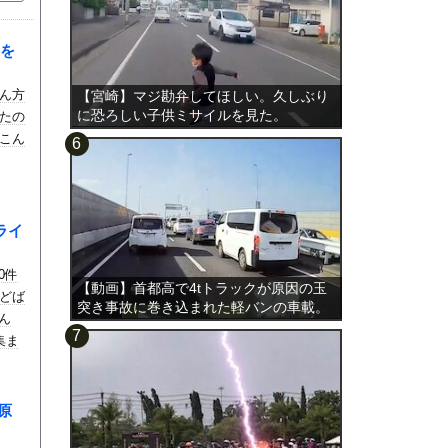
を
ん方
【宮崎】マジ勘弁してほしい。久しぶり
に恐ろしい子供ミサイルを見た。
たの
こん
ライ
0件
【動画】首都高で4tトラックが原因の玉
どば
突き事故に巻き込まれた軽バンの車載。
ん
集ま
似原