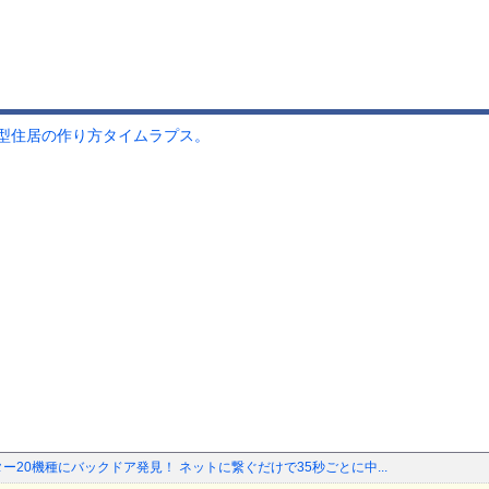
型住居の作り方タイムラプス。
ー20機種にバックドア発見！ ネットに繋ぐだけで35秒ごとに中...