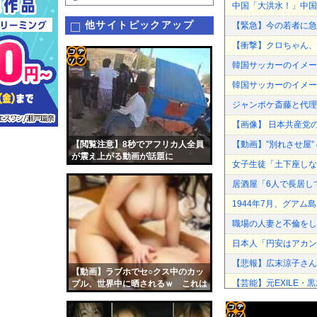
中国「大洪水！」中国
他サイトピックアップ
【緊急】今の若者に急増
【衝撃】クロちゃん、
韓国サッカーのイメー
コテ
韓国サッカーのイメー
リン
ジャンポケ斎藤と代理
- 固
【画像】 日本共産党
定リ
【閲覧注意】8秒でアフリカ人全員
【動画】”別れさせ屋
ンク
が震え上がる動画が話題に
女子生徒「土下座しな
自動
居酒屋「6人で長居し
更新
1944年7月、グア
ツー
職場の人妻と不倫をし
ル
日本人「円安はアカン
【悲報】広末涼子さん
【動画】ラブホでセ○クス中のカッ
【芸能】元EXILE・
プル、世界中に晒されるｗ これは
エロい
専門家を舐めきった某