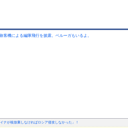
型旅客機による編隊飛行を披露。ベルーガもいるよ。
イナが核放棄しなければロシア侵攻しなかった」！