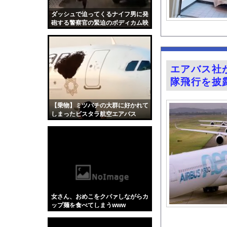
女芸人の吉住さん（3
ダッシュで迫ってくるナイフ男に発
若林有子アナ うっす
砲する警察官の緊迫のボディカム映
像。
【画像】橋本環奈さん
【九州名物】鶏刺し食
ガチの釣り初心者なん
エアバス社
女性インフルエンサー
隊飛行を披
レッサーパンダさん 
道の駅に野菜や果物出
【乗物】ミツバチの大群に好かれて
しまったビスタラ航空エアバス
井上晴美、乳首ヘアヌ
A320
【画像】ネギに豚バラ
天下一品とかいう定期
グラドル後藤まつりと
『悪役令嬢転生おじさ
【Xの車窓から】オー
女さん、おめこをクパァしながらカ
【衝撃】「かわいい虫
ップ麺を食べてしまうwww
「アメリカのヤンキー