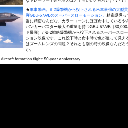
なトレーラーで運べるのはとてもいいと思った(・∀・)！
いうＡＶ女優ｗｗｗｗｗｗｗｗｗｗw
★
軍事動画。B-2爆撃機から投下される米軍最強の大型
ックのり入れたけど出てこないの！！
弾GBU-57A/Bのスーパースローモーション。
精密誘導っ
当に精密なんだな。カラーコーンにほぼ命中しているや
バンカーバスター最大の重量を持つGBU-57A/B（30,00
2で釣りの自撮りをしようとした男の悲劇（ノ∇`）
ド爆弾）がB-2戦略爆撃機から投下されるスーパースロ
ション映像です。これ投下時と命中時で色が違って見え
はズームレンズの問題？それとも別の時の映像なんだろ
か。
or 相互RSS
ircraft formation flight: 50-year anniversary
g
が管理しています。 RSS設定 更新順130件まで。それ以降の古いも