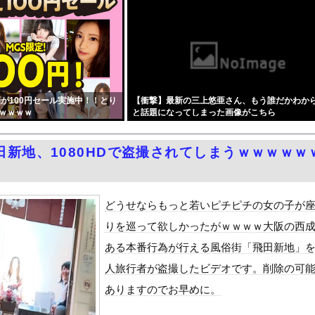
左派、「石破が日本国民から支持されまくっていた」と主張してしまう...
患っていた・・・・・
』をrawやhitomiを使わずに無料で読む方法│歯車
PTSDになる子供が増加。記憶の継承が危ぶまれる事態に
キャバ嬢 → ｗｗｗｗｗｗｗｗｗｗｗｗｗｗｗｗｗｗ
が100円セール実施中！！とり
【衝撃】最新の三上悠亜さん、もう誰だかわか
によりドアが勝手に開いてしまう件
ｗｗｗｗ
と話題になってしまった画像がこちら
ードや濡れ場おっぱいがエロ過ぎる！人生最後のラスト写真集、最高！...
周りに助けを乞う父親と、スマホを向けてインプレ稼ぎの見物人
田新地、1080HDで盗撮されてしまうｗｗｗｗｗ
ピニンファリーナ、日本の鉄道初デザイン。南海電鉄が新たな空港特急...
学部JD1年のフェラシーンがコチラ
国で認めてるもの 「キムチ」あと3つは？
どうせならもっと若いピチピチの女の子が
ダム「9門開放！（全力放流」中国都市「三峡沿線の道路水没」中国政...
りを巡って欲しかったがｗｗｗｗ大阪の西
て、ついに、、、
ある本番行為が行える風俗街「飛田新地」
代表監督を追及「なぜ負けたのか」
人旅行者が盗撮したビデオです。削除の可
べきか…1万年ぶり史上最大級の火山の兆し＝韓国の反応
ありますのでお早めに。
いた。私が上に物を投げるフリをする → 猫はこうなります…