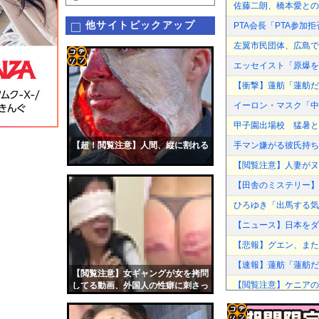
佐藤二朗、橋本愛との
他サイトピックアップ
PTA会長「PTA参
左翼市民団体、広島で
エッセイスト「原爆を
コテ
【衝撃】蓮舫「蓮舫だ
リン
イーロン・マスク「中
- 固
甲子園出場校 猛暑と資
定リ
【超！閲覧注意】人間、縦に割れる
手マン嫌がる彼氏持ち
ンク
【閲覧注意】人妻がヌ
自動
【田舎のミステリー】
更新
ひろゆき「出馬する気
ツー
【ニュース】日本をダ
ル
【悲報】グエン、またま
【速報】蓮舫「蓮舫だ
【閲覧注意】女ギャングが女を拷問
【閲覧注意】ケニアの
してる動画、外国人の性癖に刺さっ
てしまう
中国、金融監督管理総