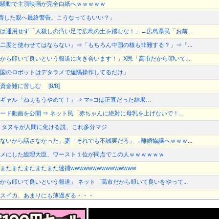
騒動で主演映画が完全白紙へｗｗｗｗｗ
加拒否した親へ最終警告。こうなってもいい？」
は通用せず「人殺しの汚い足で広島の土を踏むな！」→広島県民「お前...
二度と使わせてはならない」⇒「もちろん中国の核も非難する？」⇒「...
から叩いて良いという報道に向き合います！」X民「高市だから叩いて...
国のロボットはデタラメで遠隔操作してるだけ」
金難に苦しむ [8/8]
ギャル「ねぇもうやめて！」⇒ マ○コは正直だった結果…
ード動画を公開 ⇒ ネット民「赤ちゃんに絶対に母乳を上げないで！...
 タヌキが人間に化ける説、これ多分マジ
ないから話さなかった」妻「それでも不誠実だろ」→離婚協議へｗｗｗ...
メにした総理大臣、ワースト１位が同点でこの人ｗｗｗｗｗｗ
たまたまたまたまた逮捕wwwwwwwwwwwwwww
から叩いて良いという報道」 ネット「高市だから叩いて良いをやって...
スイカ、あまりにも薄過ぎる・・・
局前トップの全人代代表資格を剥奪…重大な規律違反で！