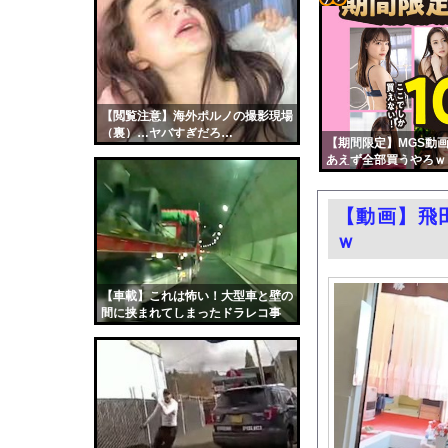
石破前首相を懐かしむ
コテ
広末涼子さん 病気を
リン
エロ漫画『八尺耽溺奇談
- 固
【画像】原爆資料館で
定リ
【閲覧注意】海外ポルノの撮影現場
【動画】東大生ｖｓ 
（裏）…ヤバすぎだろ…
ンク
【期間限定】MGS動画
中国製自動車、不具合
あえず全部買うやろｗ
自動
井上晴美、乳首ヘアヌ
更新
中国人の子供が溺れ、
【動画】飛
ツー
フェラーリを手がけた
ｗ
ル
今日撮れたK大学文〇
お前らがメイドイン韓
【車載】これは怖い！大型車と壁の
間に挟まれてしまったドラレコ事
中国「大洪水！」三峡
故。
職場の人妻と不倫をし
韓国国会、サッカー前
日本旅行キャンセルす
うちのネコが目の前に