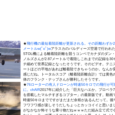
吹いた画像を貼っていくスレｗｗｗｗ
ラドル、ドスケベDVDで限界ギリギリ露出wwwwww辰巳シーナ...
』←持ってるやつちょっとこい
った日本人、定年後に何者でもなくなるwww
…… 5000人調査で判明″不思議な体験”の約半数は「心地よか...
う約束してた相手に『この返信』送ったらブロックされた結果ｗｗｗｗ...
★
飛行機の最短着陸距離が更新される。その距離わずか2.
、濡れタオルでお尻の形が透けてしまう
メートルw(ﾟoﾟ)w
アラスカのバルディーズ空港で行われ
美味しい料理を用意した。部屋まで持って行く → この仕打ちです…
STOL機による離着陸距離を競うコンペでカナダのダン
ノルズさんが2.87メートルで着陸しこれまでの記録を30
木に登って激しい戦い
チ縮めて世界記録となったそうです。そのビデオ。テニ
していたドラム缶が爆発
ートほどの平地があれば離着陸できちゃうのか。なんか
の大学ヤリサーの流出エロ動画（顔出し）が一番抜ける
感じだね。トータルスコア（離着陸距離合計）では黄色
体のフランク・ナップさんが勝利したそうです。
代表に激怒！『惨憺たる結果、徹底的な刷新が必要だ』と監督や協会を...
★
76ローターの有人ドローンが時速50キロでの飛行が可
唐揚げ屋ｗｗｗｗｗ
に。chAIR
2017年に紹介した「巨大なハエか。プロペラ7
を搭載したマルチすぎるコプター」の最新版です。動画
癖ブッ刺さりで精子ドクドク作られるわｗｗｗｗ
時速50キロまでですがまだまだ余裕があるんだって。後
で行列、出来ない
フワフワ感が楽しそうだしちょっとカッコイイと思いま
に点火 マンホールが爆発しふた吹き飛ぶ
がなかなか怖そうな乗り物だねｗｗｗただ組み立て式で