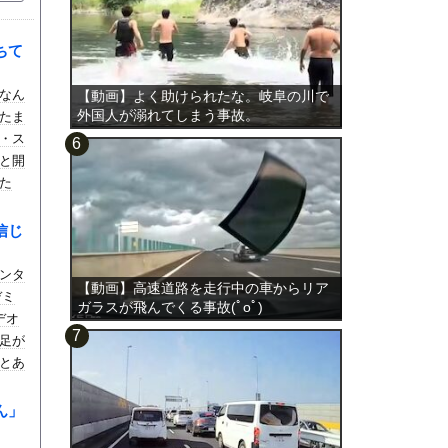
ちて
なん
【動画】よく助けられたな。岐阜の川で
外国人が溺れてしまう事故。
たま
・ス
と開
た
信じ
ンタ
【動画】高速道路を走行中の車からリア
デミ
ガラスが飛んでくる事故(ﾟoﾟ)
デオ
足が
とあ
ん」