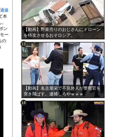
貫通爆
て本
ん。
0ポン
【動画】野菜売りのおじさんにドローン
ーモー
を特攻させるおそロシア。
るの
う
のは表
【動画】名古屋栄で不良外人が警察官を
突き飛ばす。逮捕しろやｗｗｗ