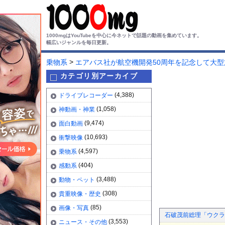
1000mgはYouTubeを中心に今ネットで話題の動画を集めています。
幅広いジャンルを毎日更新。
>
乗物系
エアバス社が航空機開発50周年を記念して大
カテゴリ別アーカイブ
(4,388)
ドライブレコーダー
(1,058)
神動画・神業
(9,474)
面白動画
(10,693)
衝撃映像
(4,597)
乗物系
(404)
感動系
(3,488)
動物・ペット
(308)
貴重映像・歴史
(85)
画像・写真
石破茂前総理「ウクラ
(3,553)
ニュース・その他