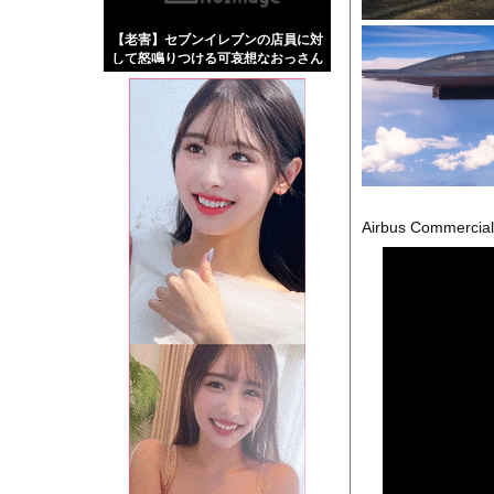
【画像】伊藤舞雪とか
【老害】セブンイレブンの店員に対
【緊急】肛門にスティ
して怒鳴りつける可哀想なおっさん
お知らせ
【動画】DJI Neo
Powered by livedo
Airbus Commercial A
1000m
このページは
示されません。