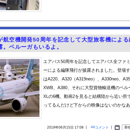
6）メイクしたら普通に美人の部類だったと判明ｗｗｗｗｗｗｗｗｗ
らと透ける！！
「すまん、ちょっと本気出すわ」
べた医師、全身麻痺へ…「死んだほうが良かったと思っていた」
やが、始めるまでのロードマップ教えてくれ
が航空機開発50周年を記念して大型旅客機による
「20歳でアルファード一括で買えちゃう私って素敵」→画像にアレが...
露。ベルーガもいるよ。
かわいい
荷してるんやけど「こういうの欲しい」とかある？
エアバス50周年を記念してエアバス全ファ
ードや濡れ場おっぱいがエロ過ぎる！人生最後のラスト写真集、最高！...
ーによる編隊飛行が披露されました。登場
を巻いて焼いただけの料理、なぜかグロいｗｗｗｗｗ
はA220、A320（A319neo）、A330neo、A35
的に行っては「こんなもんか…」ってなるラーメン屋wwwwwww
XWB、A380、それに大型貨物輸送機のベル
至近距離でイチャイチャできる新作イメビが出たぞ！
XLの6機。動画2を見ると結構陸から近い所
ん』6話感想 モブ令嬢に絡まれるアンナ！
ってるんだけど下からの映像はないのかな
ビスかと思ったら野生の炊飯器で草 ほか
」ランキング、ついに発表される
がアジア人にケンカを売った結果ｗｗｗ」 ほか
44
2019年06月15日 17:08 ┃
コメント
┃
乗