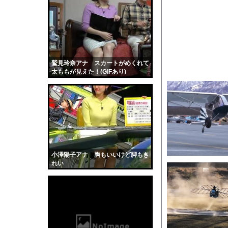
【腹筋崩壊】見た瞬間
33歳の童顔ロリっ子グ
『ヒツジのいらない枕
【驚愕】会社=人生だ
幽霊、体外離脱、既視感
鷲見玲奈アナ スカートがめくれて
太ももが見えた！(GIFあり)
【衝撃】マチアプで会
【画像】温泉美女さん
かわいい彼女のために
【動画】ヒョウ2頭が
道路脇で男性が缶切断
【黒歴史】こういう昔
小澤陽子アナ 胸もいいけど脚もき
韓国人「安貞桓が韓国
れい
ケンタッキーとか言う
【画像】このAVが性
【悲報】味噌ラーメン
【中国】男の子が爆竹