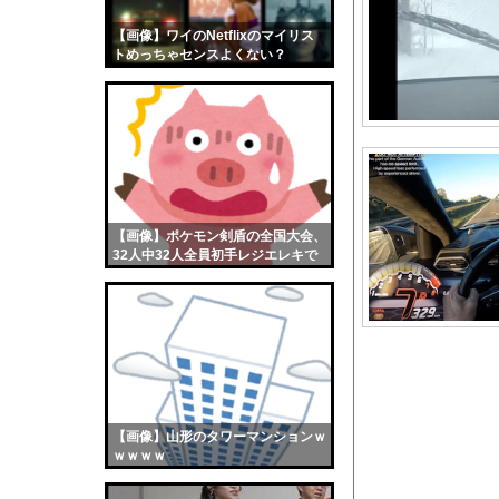
ストロングビデ1【ふ
【画像】ワイのNetflixのマイリス
【画像】おまえらくん
トめっちゃセンスよくない？
【画像】この女優さん
wwwwwww
【朗報】齋藤飛鳥、前
【画像】おまえらこう
海外「日本よ、お前が
勇気を出して白人美女
10年もの間浮気して
【画像】ポケモン剣盾の全国大会、
32人中32人全員初手レジエレキで
ウクライナ侵攻以降、
完全にワンパターンｗｗｗ
【配信者】「金バエ」
【画像】女の子「危機
私「ちょっと、人の家
【競馬】「デカすぎ」
【画像】今年の防衛白
【画像】山形のタワーマンションｗ
【参考画像】脱がした
ｗｗｗｗ
【悲報】ワンピース原