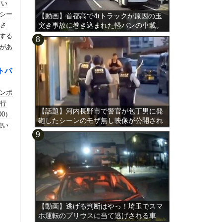
てい
シー
【動画】首都高で4tトラックが原因の玉
影さ
突き事故に巻き込まれた軽バンの車載。
する
があ
って
トバ
ンボ
を行
【話題】河内長野市で警官が包丁男に発
00）
砲したシーンのモザ無し映像が公開され
鈍い
る。
【動画】逃げる判断はやっ！埼玉でスマ
ホ運転のプリウスに当て逃げされる車