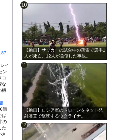
載。
【動画】サッカーの試合中の落雷で選手1
87
人が死亡、12人が負傷した事故。
た
・レイ
セン
スコ
変な
の機
能
6個
【動画】ロシア軍のドローンをネット発
では
射装置で撃墜するウクライナ。
半の
した
小さ