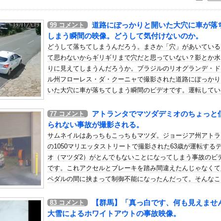
いう自炊最強のメシｗｗｗｗｗｗｗｗ
している。私の知らないスマホで連絡を取り合い、日中会ったりしてい...
道路にぽっかりと開いた大穴に車が落
99
コメント
ギャル「ねぇもうやめて！」⇒ マ○コは正直だった結果…
しまう瞬間の映像。どうして気付けないのか。
長い付き合いだったフリン相手と別れた。でもフリン相手に会いたい・...
どうして落ちてしまうんだろう。まさか「穴」があいている
て思わないからギリギリまで穴だと思っていない？影とか水
かる 四十九日←いらねぇだろ
りに見えてしまうんだろうか。ブラジルのリオグランデ・ド
ていた鹿児島ユナイテッドの“ゆないくー”、ホーム開幕戦に新フェイ...
ル州フローレス・ダ・クーニャで撮影された道路にぽっかり
遅すぎる、たまにピッチャーが打ったからって何が面白いんだよ」他
いた大穴に車が落ちてしまう瞬間のビデオです。運転してい
もな主人公、クロウまで遡る
35歳の女性は顔の骨を折る重傷。
アトランタでマツダデミオのちょっと
77
コメント
の日本EEZ内で調査か、ワイヤのようなもの海中に投入…外務省が抗...
られない事故が撮影される。
んじゃなかった…」 日本を知ってしまったディズニー信者、帰国後『...
サムネイルはあっちもこっちもマツダ。ジョージア州アトラ
5割以上「ストレスの原因、第一位がこれ」
の1050マリエッタストリートで撮影された63歳が運転する
ちてパンツが透けてしまうハプニング！！【GIF動画あり】
オ（マツダ2）がとんでもないことになってしまう事故のビ
です。これアクセルとブレーキを踏み間違えたんじゃなくて
気高いんだ！」 英高級紙も驚愕した極限の中の日本人の姿に世界が衝...
ペダルの間に挟まって制御不能になったんだって。そんなこ
安泰だ」16歳MF三井寺眞、衝撃ゴール！久保建英超え歴代2位の記...
るんだね(@_@;)
ン 先発:高橋光成（2026.8.7）
【群馬】「真っ白です、何も見えませ
83
コメント
嫉妬した結果ブタ箱送りになってしまう…
大雪によるホワイトアウトの事故映像。