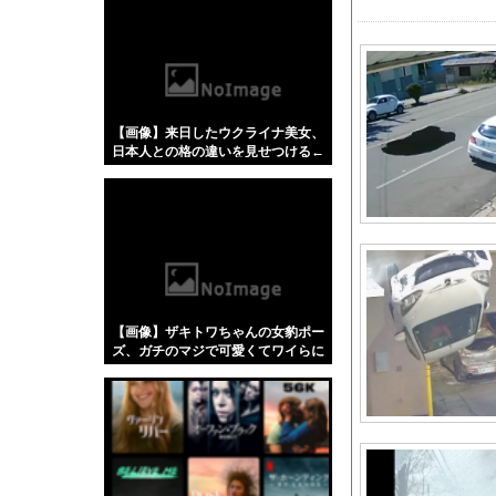
【悲報】「蕎麦」とか
【4/4】嫁が浮気を
手マン嫌がる彼氏持ち
旦那と子作りしようと
【画像】来日したウクライナ美女、
【疑問】葬式←まぁわ
日本人との格の違いを見せつける←
リニューアルを予告し
コレは勝てないわw w w w w w w w
w w
AHRA「DH導入が
スパロボで最後のまと
韓国調査船が竹島周辺
海外「日本なんて行く
【闇】ブラック教師の
【画像】ザキトワちゃんの女豹ポー
友廣南実アナ 海に落
ズ、ガチのマジで可愛くてワイらに
刺さりまくってしまうw w w w w w
海外「日本人はなんて
w w w w
外国人「日本の未来は
【試合実況】 西武スタメ
東大卒さん、ヒカルに