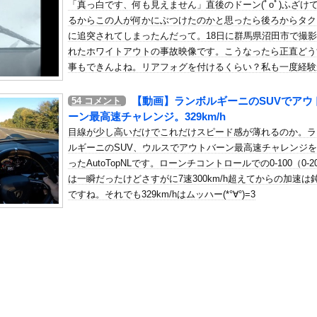
「真っ白です、何も見えません」直後のドーン(ﾟoﾟ)ふざけ
くらすずめ】
るからこの人が何かにぶつけたのかと思ったら後ろからタク
の机がこの女の子の椅子にされてたらｗｗｗ
に追突されてしまったんだって。18日に群馬県沼田市で撮
、可愛すぎる
れたホワイトアウトの事故映像です。こうなったら正直どう
屈みで完全に見えてる動画が拡散されてしまう…
事もできんよね。リアフォグを付けるくらい？私も一度経験
りますがとりあえずハザードを点灯させておきました。あれ
いう地雷系の女子高生って好きじゃないの？
効果あったのかな・・・。
【動画】ランボルギーニのSUVでアウ
54
コメント
ナンバーワンだ」 熊本地震直後の日本の対応のスピードに世界が衝撃
ーン最高速チャレンジ。329km/h
にチン凸したアジア人短小男
、爆笑されてしまうｗｗｗ
目線が少し高いだけでこれだけスピード感が薄れるのか。ラ
た嫁。まさかと思い長男のDNA鑑定をするがいいな？と問うと、元嫁...
ルギーニのSUV、ウルスでアウトバーン最高速チャレンジ
ったAutoTopNLです。ローンチコントロールでの0-100（0-2
ロシア軍兵士のHIV感染が2000％急増…ウクライナメディア！
は一瞬だったけどさすがに7速300km/h超えてからの加速は
のSNS更新が1週間途絶え、様々な憶測が飛び交う。1週間ぶりの投...
ですね。それでも329km/hはムッハー(*°∀°)=3
管理フォーーーーム！！！」
の金庫触らないでよ！」キチママ『そこに金庫があったから、開けてみ...
フォーエバーヤングが函館競馬場へ入厩 573キロ 矢作師「もう1...
書の表紙ｗｗｗｗｗｗｗｗｗｗｗｗｗｗｗｗｗｗｗ
ら『残念オッパイ』を褒める時の模範解答
作者さん「何が"ちいかわ"だ」ｗｗｗｗｗｗｗｗｗｗ