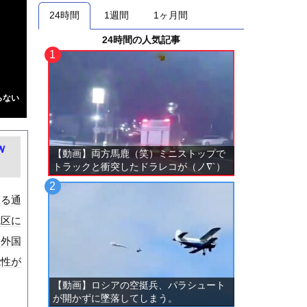
24時間
1週間
1ヶ月間
24時間の人気記事
らない
ｗ
【動画】両方馬鹿（笑）ミニストップで
トラックと衝突したドラレコが（ノ∇`）
座る通
成区に
を外国
能性が
【動画】ロシアの空挺兵、パラシュート
が開かずに墜落してしまう。