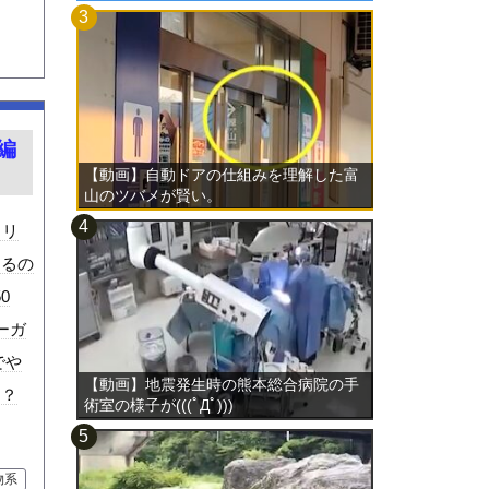
編
【動画】自動ドアの仕組みを理解した富
山のツバメが賢い。
ミリ
するの
0
ーガ
でや
【動画】地震発生時の熊本総合病院の手
あ？
術室の様子が(((ﾟДﾟ)))
物系