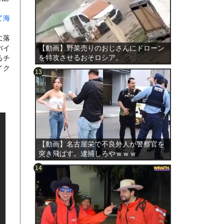
。
て海
に落
バイ
【動画】野菜売りのおじさんにドローン
を特攻させるおそロシア。
るチ
イク
のは表
【動画】名古屋栄で不良外人が警察官を
突き飛ばす。逮捕しろやｗｗｗ