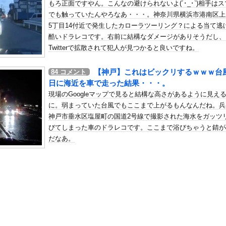
もろ正面ですやん。こんなの避けられないよ(´･_･`)相手は
くらすずめ】
でも触っていたんやろなあ・・・。神奈川県横浜市港南区上
の机がこの女の子の椅子にされてたらｗｗｗ
5丁目14付近で発生したカローラツーリング？による当て逃
、可愛すぎる
酷いドラレコです。右前に結構なダメージがありそうだし、
屈みで完全に見えてる動画が拡散されてしまう…
Twitterで拡散されて犯人が見つかると良いですね。
いう地雷系の女子高生って好きじゃないの？
【神戸】これはビックリするｗｗｗ台
84
コメント
ナンバーワンだ」 熊本地震直後の日本の対応のスピードに世界が衝撃
日に海近を車で走った結果・・・。
にチン凸したアジア人短小男
、爆笑されてしまうｗｗｗ
現場のGoogleマップで見ると結構な高さがあるように見え
た嫁。まさかと思い長男のDNA鑑定をするがいいな？と問うと、元嫁...
に。弱まっていた台風でもここまで上がるもんなんだね。兵
神戸市垂水区塩屋町の国道2号線で撮影された海水をガッツ
ロシア軍兵士のHIV感染が2000％急増…ウクライナメディア！
びてしまった車のドラレコです。ここまで浴びちゃうと錆が
のSNS更新が1週間途絶え、様々な憶測が飛び交う。1週間ぶりの投...
だなあ。
管理フォーーーーム！！！」
の金庫触らないでよ！」キチママ『そこに金庫があったから、開けてみ...
こ（47）「こんなオバサンでいいの…？」
服コスプレでの参拝を禁止へｗｗｗｗｗｗｗｗｗｗｗｗｗｗｗｗｗｗｗ
貴賤はない。AV女優さんは立派な職業だ」敵さん「じゃあ君の娘がA...
ら『残念オッパイ』を褒める時の模範解答