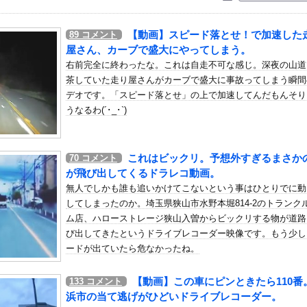
いう自炊最強のメシｗｗｗｗｗｗｗｗ
している。私の知らないスマホで連絡を取り合い、日中会ったりしてい...
【動画】スピード落とせ！で加速した
89
コメント
女との初セッ○ス失敗…！悩む童貞男子にクラスメイトのギャルJK...
屋さん、カーブで盛大にやってしまう。
イルスを設計、16種類で増殖を確認…米スタンフォード大！
右前完全に終わったな。これは自走不可な感じ。深夜の山道
茶していた走り屋さんがカーブで盛大に事故ってしまう瞬間
ン、ついに神商品を販売
デオです。「スピード落とせ」の上で加速してんだもんそり
して18時から4試合深夜までやれば涼しいまま試合出来るじゃん
うなるわ(´･_･`)
さん、美容院でイメチェンした結果ｗｗｗｗｗｗ他
馬場皐輔が延長2イニングピシャリ、筒香がサヨナラホームラン！！
これはビックリ。予想外すぎるまさか
70
コメント
シーニットのノースリーブ巨乳！！【GIF動画あり】
が飛び出してくるドラレコ動画。
）ミニストップでトラックと衝突したドラレコが（ノ∇`）
無人でしかも誰も追いかけてこないという事はひとりでに動
に対して）あの子売れますよ』
してしまったのか。埼玉県狭山市水野本堀814-2のトランク
気高いんだ！」 英高級紙も驚愕した極限の中の日本人の姿に世界が衝...
ム店、ハローストレージ狭山入曽からビックリする物が道路
び出してきたというドライブレコーダー映像です。もう少し
方角から72秒間捉えた強い電波、50年間正体分からぬ「Wow！...
ードが出ていたら危なかったね。
清水】 清水は北川の完璧なボレーと無失点で白星スタート！ホーム...
角田裕毅、ケイナさんと一緒に酒蔵巡りをしている模様
【動画】この車にピンときたら110番
133
コメント
人に自宅で性的暴行やわいせつ、３１歳男に懲役１５年
浜市の当て逃げがひどいドライブレコーダー。