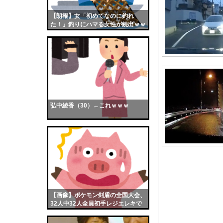
ストロングビデ1【ふ
【朗報】女「初めてなのに釣れ
【画像】おまえらくん
た！」釣りにハマる女性が続出ｗｗ
【画像】この女優さん
ｗ
【朗報】齋藤飛鳥、前
【画像】おまえらこう
海外「日本よ、お前が
勇気を出して白人美女
10年もの間浮気して
弘中綾香（30）←これｗｗｗ
ウクライナ侵攻以降、
【配信者】「金バエ」
【画像】女の子「危機
私「ちょっと、人の家
【画像】はいだしょう
【悲報】靖国神社、軍
【画像】ポケモン剣盾の全国大会、
【悲報】ワイ「職業に
32人中32人全員初手レジエレキで
完全にワンパターンｗｗｗ
【参考画像】脱がした