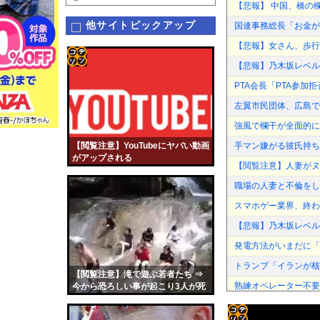
【悲報】 中国、橋の欄
他サイトピックアップ
国連事務総長「お金が
【悲報】女さん、歩行者
【悲報】乃木坂レベル
コテ
PTA会長「PTA参
リン
左翼市民団体、広島で
- 固
強風で欄干が全面的に
定リ
【閲覧注意】YouTubeにヤバい動画
手マン嫌がる彼氏持ち
ンク
がアップされる
【閲覧注意】人妻がヌ
自動
職場の人妻と不倫をし
更新
スマホゲー業界、終わ
ツー
【悲報】乃木坂レベル
ル
発電方法がいまだに「
トランプ「イランが核
【閲覧注意】滝で遊ぶ若者たち ⇒
熟練オペレーター不要
今から恐ろしい事が起こり3人が死
亡します…
強風で欄干が全面的に