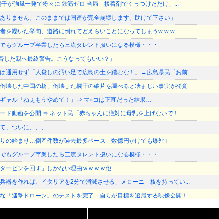
干が強風一発で粉々に 鉄筋ゼロ 当局「接着剤でくっつけただけ」...
ありません。このままでは国連が完全崩壊します。助けて下さい」
を轢いた挙句、道路に倒れてどえらいことになってしまうw w w...
でもグループ卒業したら三流タレント扱いになる模様・・・
加拒否した親へ最終警告。こうなってもいい？」
は通用せず「人殺しの汚い足で広島の土を踏むな！」→広島県民「お前...
倒壊した中国の橋、倒壊した欄干の破片を調べると凄まじい事実が発覚...
ギャル「ねぇもうやめて！」⇒ マ○コは正直だった結果…
ード動画を公開 ⇒ ネット民「赤ちゃんに絶対に母乳を上げないで！...
て、ついに、、、
りの始まり…倒産件数が過去最多ペース「数億円かけても爆ﾀﾋ」
でもグループ卒業したら三流タレント扱いになる模様・・・
タービンを回す」しかない理由ｗｗｗｗ他
兵器を作れば、イタリアを2分で消滅させる」メローニ「核を持ってい...
な「迎撃ドローン」のテストを完了…自らが目標を追尾する映像公開！
倒壊した中国の橋、倒壊した欄干の破片を調べると凄まじい事実が発覚...