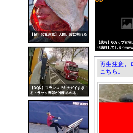
コスプレイヤー近衛り
コテ
【画像】思春期の娘に
リン
【ニュース】日本をダ
- 固
エロ漫画『八尺耽溺奇談
定リ
【超！閲覧注意】人間、縦に割れる
【画像】原爆資料館で
ンク
【悲報】Gカップ女雀
【動画】東大生ｖｓ 
り聴牌してしまうww
自動
中国製自動車、不具合
更新
井上晴美、乳首ヘアヌ
再生注意。
ツー
中国人の子供が溺れ、
こちら。
ル
フェラーリを手がけた
お前らがメイドイン韓
【DQN】フランスでキチガイすぎ
るトラック野郎が撮影される。
中国「大洪水！」三峡
職場の人妻と不倫をし
韓国国会、サッカー前
日本旅行キャンセルす
うちのネコが目の前に