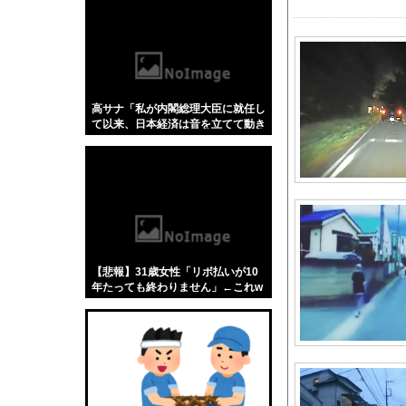
【悲報】「蕎麦」とか
【4/4】嫁が浮気を
【エ□漫画】 幼馴染彼
AIが自然界にないウ
高サナ「私が内閣総理大臣に就任し
【画像】セブンイレブ
て以来、日本経済は音を立てて動き
高校野球の暑さ対策と
出しつつある」
【画像】陰キャ風女子
DeNA3位浮上！ 
白戸ゆめのアナ セク
【動画】両方馬鹿（笑
佐久間宣行『（井上和
【悲報】31歳女性「リボ払いが10
海外「日本人はなんて
年たっても終わりません」←これw
w w w w w w
宇宙人はいる？いて座の
【J1第1節 名古屋×
レッドブルリザーブの
８～１３歳の少年１９