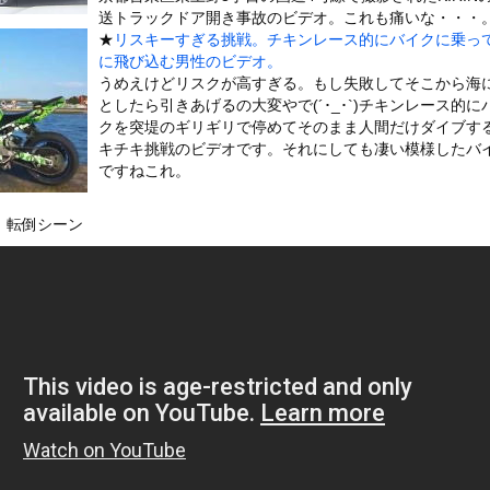
いうＡＶ女優ｗｗｗｗｗｗｗｗｗｗw
送トラックドア開き事故のビデオ。これも痛いな・・・
★
リスキーすぎる挑戦。チキンレース的にバイクに乗っ
ックのり入れたけど出てこないの！！
に飛び込む男性のビデオ。
うめえけどリスクが高すぎる。もし失敗してそこから海
2で釣りの自撮りをしようとした男の悲劇（ノ∇`）
としたら引きあげるの大変やで(´･_･`)チキンレース的に
クを突堤のギリギリで停めてそのまま人間だけダイブす
キチキ挑戦のビデオです。それにしても凄い模様したバ
ですねこれ。
or 相互RSS
 転倒シーン
g
が管理しています。 RSS設定 更新順130件まで。それ以降の古いも