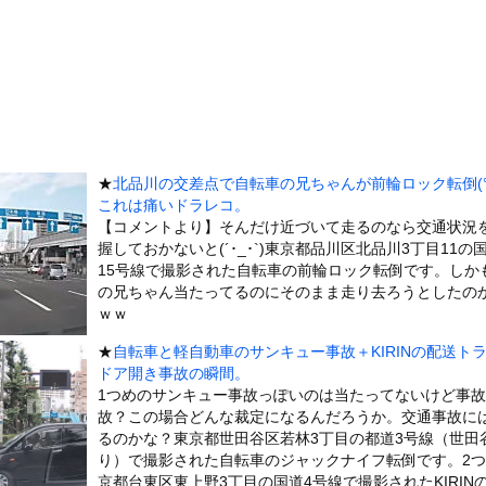
吹いた画像を貼っていくスレｗｗｗｗ
ラドル、ドスケベDVDで限界ギリギリ露出wwwwww辰巳シーナ...
カ、あまりにも薄過ぎるｗｗｗｗｗ
』←持ってるやつちょっとこい
った日本人、定年後に何者でもなくなるwww
…… 5000人調査で判明″不思議な体験”の約半数は「心地よか...
★
北品川の交差点で自転車の兄ちゃんが前輪ロック転倒(°_
、濡れタオルでお尻の形が透けてしまう
これは痛いドラレコ。
美味しい料理を用意した。部屋まで持って行く → この仕打ちです…
【コメントより】そんだけ近づいて走るのなら交通状況
握しておかないと(´･_･`)東京都品川区北品川3丁目11の
木に登って激しい戦い
15号線で撮影された自転車の前輪ロック転倒です。しか
していたドラム缶が爆発
の兄ちゃん当たってるのにそのまま走り去ろうとしたの
の大学ヤリサーの流出エロ動画（顔出し）が一番抜ける
ｗｗ
代表に激怒！『惨憺たる結果、徹底的な刷新が必要だ』と監督や協会を...
★
自転車と軽自動車のサンキュー事故＋KIRINの配送ト
ドア開き事故の瞬間。
唐揚げ屋ｗｗｗｗｗ
1つめのサンキュー事故っぽいのは当たってないけど事
癖ブッ刺さりで精子ドクドク作られるわｗｗｗｗ
故？この場合どんな裁定になるんだろうか。交通事故に
で行列、出来ない
るのかな？東京都世田谷区若林3丁目の都道3号線（世田
り）で撮影された自転車のジャックナイフ転倒です。2
に点火 マンホールが爆発しふた吹き飛ぶ
京都台東区東上野3丁目の国道4号線で撮影されたKIRIN