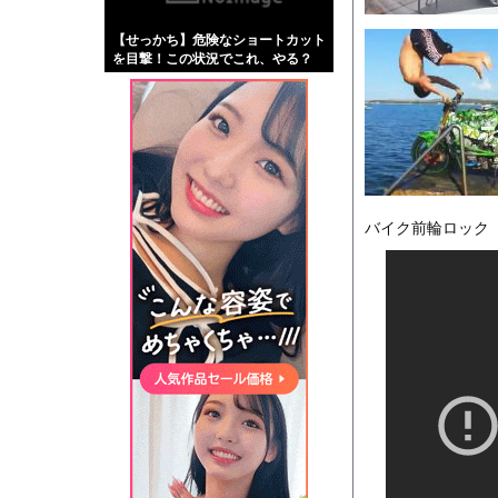
【画像】伊藤舞雪とか
【せっかち】危険なショートカット
【緊急】肛門にスティ
を目撃！この状況でこれ、やる？
お知らせ
【動画】DJI Neo
Powered by livedo
バイク前輪ロック
1000m
このページは
示されません。