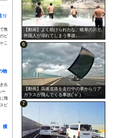
走り
で無
【動画】よく助けられたな。岐阜の川で
外国人が溺れてしまう事故。
のビ
ゃこ
の物
き出
【動画】高速道路を走行中の車からリア
ルー
ガラスが飛んでくる事故(ﾟoﾟ)
に飛
スピ
。横