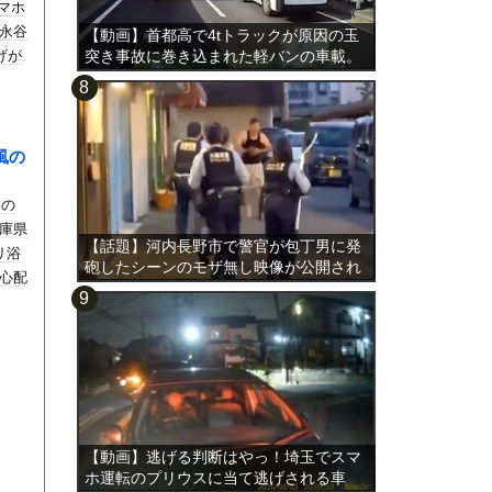
スマホ
永谷
【動画】首都高で4tトラックが原因の玉
げが
突き事故に巻き込まれた軽バンの車載。
風の
るの
庫県
【話題】河内長野市で警官が包丁男に発
リ浴
砲したシーンのモザ無し映像が公開され
心配
る。
【動画】逃げる判断はやっ！埼玉でスマ
ホ運転のプリウスに当て逃げされる車