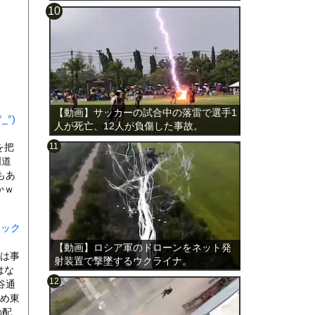
載。
【動画】サッカーの試合中の落雷で選手1
°)
人が死亡、12人が負傷した事故。
を把
国道
もあ
かｗ
ラック
【動画】ロシア軍のドローンをネット発
故は事
射装置で撃墜するウクライナ。
はな
谷通
つめ東
の配