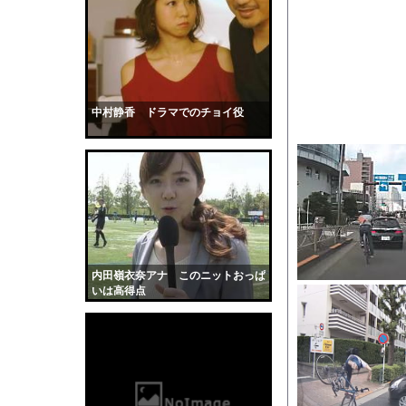
【腹筋崩壊】見た瞬間
33歳の童顔ロリっ子グ
【衝撃】ケニアのスイ
『ヒツジのいらない枕
【驚愕】会社=人生だ
中村静香 ドラマでのチョイ役
幽霊、体外離脱、既視感
【画像】温泉美女さん
かわいい彼女のために
【動画】ヒョウ2頭が
道路脇で男性が缶切断
【黒歴史】こういう昔
内田嶺衣奈アナ このニットおっぱ
韓国人「安貞桓が韓国
いは高得点
ケンタッキーとか言う
【画像】このAVが性
【悲報】味噌ラーメン
【中国】男の子が爆竹