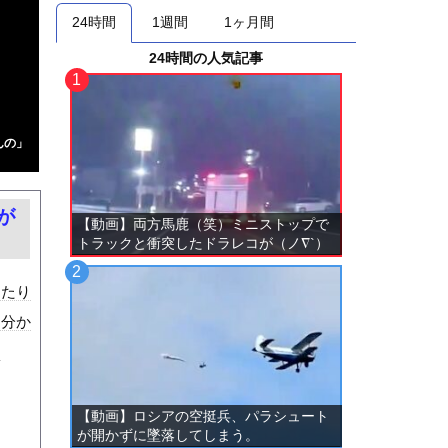
24時間
1週間
1ヶ月間
24時間の人気記事
んの」
が
【動画】両方馬鹿（笑）ミニストップで
トラックと衝突したドラレコが（ノ∇`）
ったり
は分か
な
【動画】ロシアの空挺兵、パラシュート
が開かずに墜落してしまう。