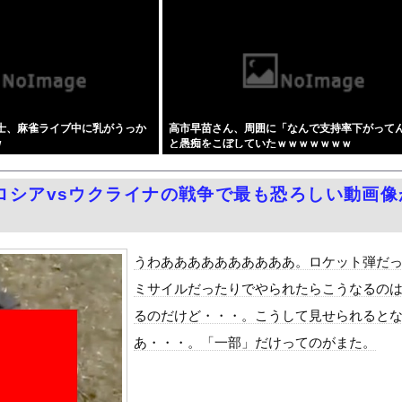
こさんがほぼすっぽんぽんで自転車漕ぐ
「キモッ」と言われたお父さん、グレる・・・
メにした総理大臣、ワースト１位が同点でこの人ｗｗｗｗｗｗ
』をrawやhitomiを使わずに無料で読む方法│歯車
PTSDになる子供が増加。記憶の継承が危ぶまれる事態に
士、麻雀ライブ中に乳がうっか
高市早苗さん、周囲に「なんで支持率下がって
キャバ嬢 → ｗｗｗｗｗｗｗｗｗｗｗｗｗｗｗｗｗｗ
w
と愚痴をこぼしていたｗｗｗｗｗｗｗ
によりドアが勝手に開いてしまう件
ードや濡れ場おっぱいがエロ過ぎる！人生最後のラスト写真集、最高！...
ロシアvsウクライナの戦争で最も恐ろしい動画像
周りに助けを乞う父親と、スマホを向けてインプレ稼ぎの見物人
ピニンファリーナ、日本の鉄道初デザイン。南海電鉄が新たな空港特急...
国で認めてるもの 「キムチ」あと3つは？
うわああああああああああ。ロケット弾だ
ダム「9門開放！（全力放流」中国都市「三峡沿線の道路水没」中国政...
ミサイルだったりでやられたらこうなるの
て、ついに、、、
るのだけど・・・。こうして見せられると
代表監督を追及「なぜ負けたのか」
あ・・・。「一部」だけってのがまた。
べきか…1万年ぶり史上最大級の火山の兆し＝韓国の反応
いた。私が上に物を投げるフリをする → 猫はこうなります…