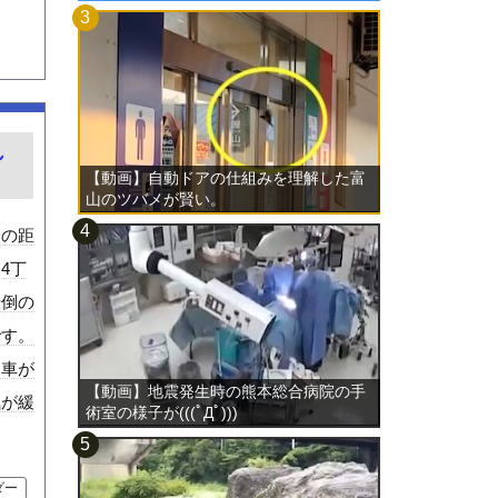
れ
【動画】自動ドアの仕組みを理解した富
山のツバメが賢い。
分の距
4丁
転倒の
です。
動車が
【動画】地震発生時の熊本総合病院の手
気が緩
術室の様子が(((ﾟДﾟ)))
ダー