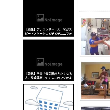
【悲報】「蕎麦」とか
【4/4】嫁が浮気を
シカホワ村上宗隆、通
【GIF動画】 宮城
【画像】アナウンサー「え、私がス
【ガチ映像】 大学のヌ
ピードスケートのピチピチユニフォ
夫の妹がやたら私とお
ーム着るんですか…？ﾑﾁｨ！！」←
これはお前らに刺さるやろw w w w
世間「大変だ！AI化
w w w w
メディア「Switch2
【にじさんじ】間違い
【朗報】三菱自動車、
【驚愕】優木まおみ、
【緊急】学者「長距離歩きたくなる
ヨーロッパが右翼政党
人、発達障害です」←これマジかよ
w w w w w w w
好きな女の子から預か
影山優佳「胸はできる
【画像】イキ人形と呼ばれ
宮澤エマに「国宝級の