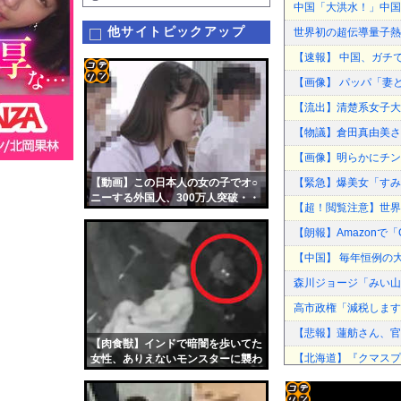
中国「大洪水！」中国
他サイトピックアップ
世界初の超伝導量子熱
【速報】 中国、ガチ
【画像】 パッパ「妻
コテ
【流出】清楚系女子大
リン
【物議】倉田真由美さ
- 固
【画像】明らかにチン
定リ
【動画】この日本人の女の子でオ○
【緊急】爆美女「すみ
ンク
ニーする外国人、300万人突破・・
【超！閲覧注意】世界
これはエロい
自動
【朗報】Amazonで
更新
【中国】 毎年恒例の
ツー
森川ジョージ「みい山
ル
高市政権「減税します
【悲報】蓮舫さん、官
【肉食獣】インドで暗闇を歩いてた
【北海道】『クマスプ
女性、ありえないモンスターに襲わ
れこうなる
角栓ニュルッ、歯茎グ