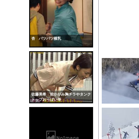
【悲報】日本車の原価
なぁ、永久機関ってな
【衝撃】車で要らない
【動画】広島に落とさ
【悲報】日本政府「障
杏 パツパツ横乳
お腹を空かせた子供た
直径25〜40kmの「黒
サッカーの選手に落雷
【GIF動画】宮城の
【動画】看護師の男性
【黒歴史】こういう昔
佐藤美希 前かがみ胸チラやタンク
韓国人「安貞桓が韓国
トップおっぱい等
ケンタッキーとか言う
【画像】このAVが性
【悲報】味噌ラーメン
【中国】男の子が爆竹