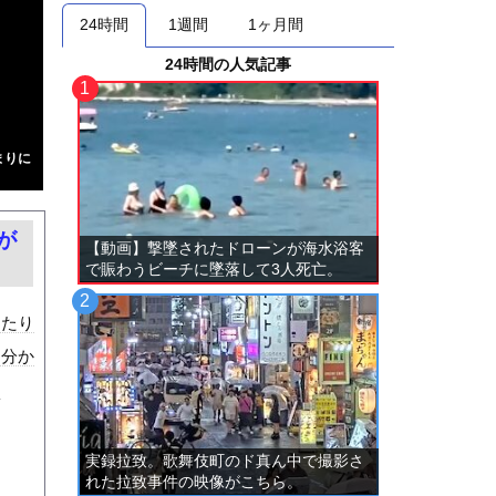
24時間
1週間
1ヶ月間
24時間の人気記事
まりに
が
【動画】撃墜されたドローンが海水浴客
で賑わうビーチに墜落して3人死亡。
ったり
は分か
な
実録拉致。歌舞伎町のド真ん中で撮影さ
れた拉致事件の映像がこちら。