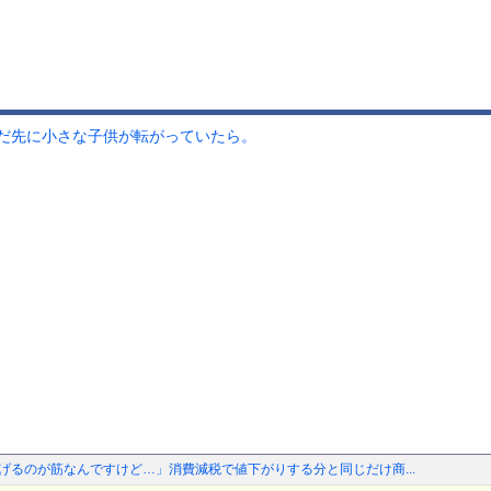
だ先に小さな子供が転がっていたら。
下げるのが筋なんですけど…」消費減税で値下がりする分と同じだけ商...