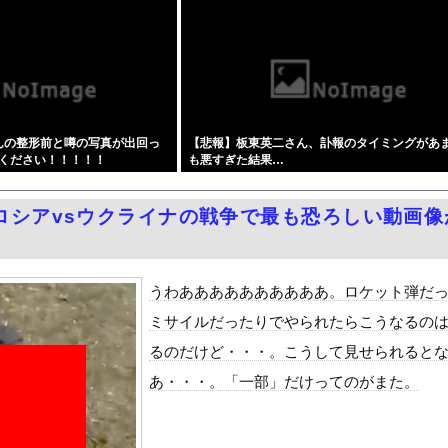
、被災地に手作りおにぎりを出荷
の党員から銀行口座を作る権利を剥奪、そのせいで皮肉すぎる展開に突...
える日にごみ収集 職員はサボっていると思われたくなくて休めない現...
は重要な隣国」だと3年連続で位置づけ…韓国メディア！
』をrawやhitomiを使わずに無料で読む方法│スタジオサウ...
さんの整形前と噂の写真が出回っ
【悲報】板東英二さん、訃報のタイミングがあ
乳化！！！ サナ活待ったなし！
ください！！！！！
も悪すぎた結果…
シと見るべきか。今はもう合葬墓ばかり
チ感健在の朝野ナツ(24)
ロシアvsウクライナの戦争で最も恐ろしい動画像
ーパンを披露ｗｗタオル1枚で隠す姿がほぼAV女優・・
どうよ
地震に300万寄付 → 炎上ｗｗｗ
うわああああああああああ。ロケット弾だ
ミサイルだったりでやられたらこうなるの
ダム「決壊」地元民「公式発表より死者多い！」中国政府「住民拘束！...
るのだけど・・・。こうして見せられると
代表監督を追及「なぜ負けたのか」
あ・・・。「一部」だけってのがまた。
べきか…1万年ぶり史上最大級の火山の兆し＝韓国の反応
いた。私が上に物を投げるフリをする → 猫はこうなります…