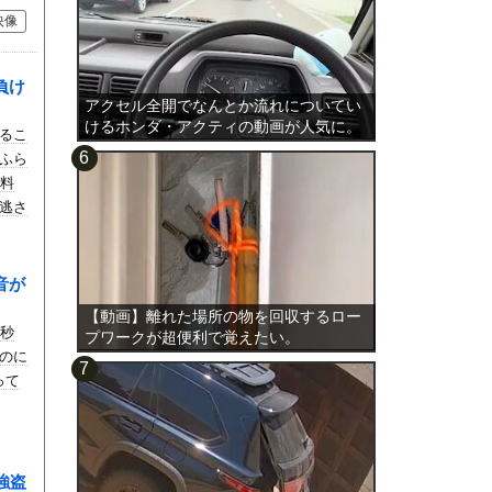
映像
負け
アクセル全開でなんとか流れについてい
けるホンダ・アクティの動画が人気に。
るこ
ふら
s料
逃さ
音が
【動画】離れた場所の物を回収するロー
5秒
プワークが超便利で覚えたい。
のに
って
強盗