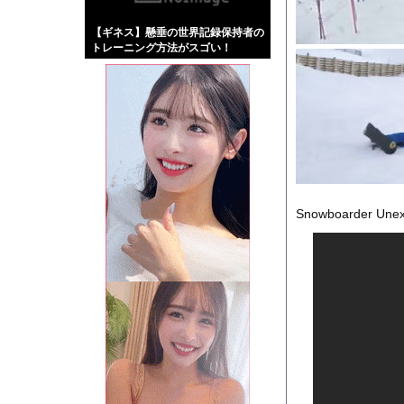
【画像】伊藤舞雪とか
【ギネス】懸垂の世界記録保持者の
【緊急】肛門にスティ
トレーニング方法がスゴい！
お知らせ
【動画】名古屋栄で不
Powered by livedo
1000m
このページは
示されません。
Snowboarder Unexp