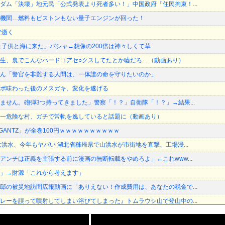
ダム「決壊」地元民「公式発表より死者多い！」中国政府「住民拘束！...
機関…燃料もピストンもない量子エンジンが回った！
で逝く
と子供と海に来た」パシャ←想像の200倍は神々しくて草
生、裏でこんなハードコアセ○クスしてたとか嘘だろ…（動画あり）
ん「警官を非難する人間は、一体誰の命を守りたいのか」
ポ味わった後のメスガキ、変化を遂げる
ません。砲弾3つ持ってきました」警察「！？」自衛隊「！？」→結果...
一危険な村、ガチで常軌を逸していると話題に（動画あり）
「GANTZ」が全巻100円ｗｗｗｗｗｗｗｗｗｗ
大洪水、今年もヤバい 湖北省秭帰県で山洪水が市街地を直撃、工場浸...
アンチは正義を主張する前に漫画の無断転載をやめろよ」←これwww...
」→財源「これから考えます」
邸の被災地訪問広報動画に「ありえない！作成費用は、あなたの税金で...
レーを誤って噴射してしまい浴びてしまった』トムラウシ山で登山中の...
ラグラ… 「気持ち悪いネット広告」への苦情が急増