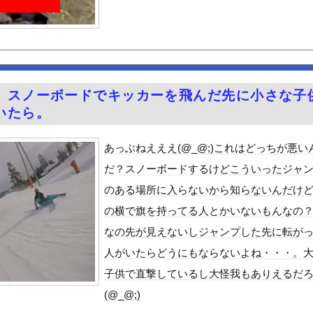
、完全に聖人の顔へ←これw w w w w w w w
のが普通に走ってるｗｗｗｗｗｗｗｗｗｗｗｗｗｗｗｗ
番抜ける←これまじ？？？
外事務所を全廃へ「公務員が海外で遊ぶためにあるだけ」
（全治4ヶ月半・車は廃車）でぶつけられた相手と付き合ってしまうｗ...
。スノーボードでキッカーを飛んだ先に小さな子
らめっちゃ味薄かったんや
いたら。
8歳になりたてピチピチ可愛すぎボディがたまらんち
レーを誤って噴射してしまい浴びてしまった』トムラウシ山で登山中の...
あっぶねえええ(@_@;)これはどっちが悪い
茂の生まれ変わりのような大学生を見つけてきて消費税減税反対報道を...
だ？スノーボードするけどこういったジャ
ンのお尻！！
のある場所に入らないから知らないんだけ
好きな100人の彼女』17話感想 須藤育登場！ストイックな野球...
の横で旗を持ってる人とかいないもんなの
の？
なの先が見えないしジャンプした先に転が
で拡散してるおっぱいポロリ動画、何故か叩かれる・・・
人がいたらどうにもならないよね・・・。
」ランキング、ついに発表される
子供で直撃しているし大怪我もありえるだ
士が2度見する現場猫案件 ほか
(@_@;)
がアジア人にケンカを売った結果ｗｗｗ」 ほか