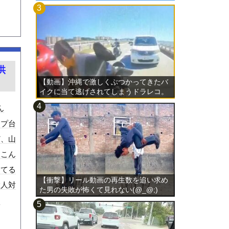
供
【動画】沖縄で激しくぶつかってきたバ
イクに当て逃げされてしまうドラレコ。
ん
ンプ台
ど、山
？こん
ってる
【衝撃】リール動画の再生数を追い求め
大人対
た男の失敗が怖くて見れない(@_@;)
ろ