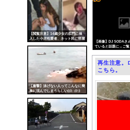
【朗報】女子大生さん
コテ
ヨーロッパが右翼政党
リン
ごみ収集、40度を超
- 固
日本の防衛白書「韓国
定リ
【閲覧注意】14歳少女の肛門に挿
エロ漫画『改変おじさん
入した小児性愛者、ネット民に部屋
ンク
【画像】DJ SODA
【朗報】高市首相、爆
を特定され、襲撃される
ていると話題に→ご覧
自動
まだ墓石があるだけマ
更新
24kg痩せてもムチム
再生注意。
ツー
秋元真夏、ノーブラノ
こちら。
ル
レクサスの軽トラとか
セクシー女優さん、熊本
【衝撃】泳げない人ってこんなに簡
単に沈んでしまうらしい(@_@;)
連れて行かれた
中国「大洪水！」中国
韓国国会、サッカー前
日本旅行キャンセルす
うちのネコが目の前に