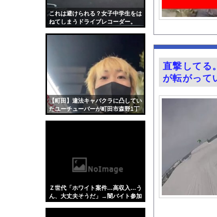
【速報】へずまりゅうさん
これは避けられる？女子中学生をは
【画像】福岡、こんな
ねてしまうドライブレコーダー。
【画像】ブス巨乳が一
兵庫斎藤知事、県の海
【悲報】女さん、事故
直撃してる
昨日ラーメン屋行った
が転がって
グラドル小森香乃の1
【北海道】『クマスプ
【町田】違法キャバクラに凸してい
たユーチューバーが町田市森野1丁
フジテレビさん 石破
目3で拉致られる。
竹﨑由佳アナ ピタパ
『君のことが大大大大大
海釣りって何が楽しい
【ポロリ悲話】ネット
【衝撃】「かわいい虫
Ｚ世代「ホワイト案件…高収入…う
【Xの車窓から】整備
ん、大丈夫そうだ」→闇バイト参加
で逮捕
「アメリカのヤンキー