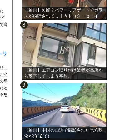
【動画】欠陥？パワーリアゲートでガラ
た
スが粉砕されてしまうトヨタ・セコイ
ッグ
ア。
で奪
ーリ
ロー
【動画】エアコン取り付け業者が高所か
ンネ
ら落下してしまう事故。
の車
たと
不思
【動画】中国の山道で撮影された恐怖映
像が(((ﾟДﾟ)))