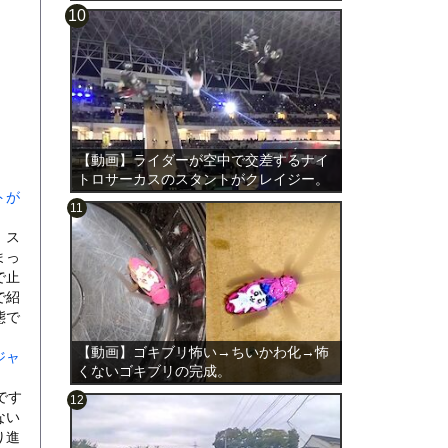
【動画】ライダーが空中で交差するナイ
トロサーカスのスタントがクレイジー。
トが
。ス
まっ
で止
で紹
態で
【動画】ゴキブリ怖い→ちいかわ化→怖
ジャ
くないゴキブリの完成。
です
ない
り進