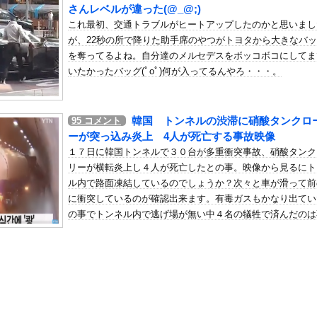
動かなくなった
さんレベルが違った(@_@;)
これ最初、交通トラブルがヒートアップしたのかと思いまし
の机がこの女の子の椅子にされてたらｗｗｗ
が、22秒の所で降りた助手席のやつがトヨタから大きなバ
、可愛すぎる
を奪ってるよね。自分達のメルセデスをボッコボコにしてま
屈みで完全に見えてる動画が拡散されてしまう…
いたかったバッグ(ﾟoﾟ)何が入ってるんやろ・・・。
いう地雷系の女子高生って好きじゃないの？
ナンバーワンだ」 熊本地震直後の日本の対応のスピードに世界が衝撃
韓国 トンネルの渋滞に硝酸タンクロ
95
コメント
にチン凸したアジア人短小男
、爆笑されてしまうｗｗｗ
ーが突っ込み炎上 4人が死亡する事故映像
た嫁。まさかと思い長男のDNA鑑定をするがいいな？と問うと、元嫁...
１７日に韓国トンネルで３０台が多重衝突事故、硝酸タンク
ロシア軍兵士のHIV感染が2000％急増…ウクライナメディア！
リーが横転炎上し４人が死亡したとの事。映像から見るにト
ル内で路面凍結しているのでしょうか？次々と車が滑って前
のSNS更新が1週間途絶え、様々な憶測が飛び交う。1週間ぶりの投...
に衝突しているのが確認出来ます。有毒ガスもかなり出てい
管理フォーーーーム！！！」
の事でトンネル内で逃げ場が無い中４名の犠牲で済んだのは
の金庫触らないでよ！」キチママ『そこに金庫があったから、開けてみ...
議なくらいですね。
46賀喜遥香、美脚グラビアが可愛すぎるwwwwwwかっきーが「...
快楽責めしたいｗｗｗｗｗ
部を誇った週刊少年ジャンプさん、初の100万部割れ・・・・・・...
置き去りにし旅行に行く弟夫婦「旅行中、1ヶ月世話しろw」18年...