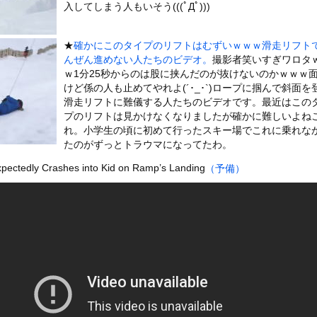
いうＡＶ女優ｗｗｗｗｗｗｗｗｗｗw
入してしまう人もいそう(((ﾟДﾟ)))
ックのり入れたけど出てこないの！！
★
確かにこのタイプのリフトはむずいｗｗｗ滑走リフト
んぜん進めない人たちのビデオ。
撮影者笑いすぎワロタ
良外人が警察官を突き飛ばす。逮捕しろやｗｗｗ
ｗ1分25秒からのは股に挟んだのが抜けないのかｗｗｗ
けど係の人も止めてやれよ(´･_･`)ロープに掴んで斜面を
滑走リフトに難儀する人たちのビデオです。最近はこの
プのリフトは見かけなくなりましたが確かに難しいよね
れ。小学生の頃に初めて行ったスキー場でこれに乗れな
or 相互RSS
たのがずっとトラウマになってたわ。
g
が管理しています。 RSS設定 更新順130件まで。それ以降の古いも
ectedly Crashes into Kid on Ramp’s Landing
（予備）