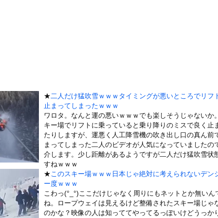
、たったの30〜90万円と判明ｗｗｗｗｗｗｗｗｗｗｗ
んで絶対に作れないん？
装備、「電動シート」に決まるｗｗｗｗｗ
れた『原子爆弾』の『再現動画』がこちら・・・
害者の福祉費用が10年で2倍になったので抑制します」
ちにご飯をあげていた。ほんと助かるわ、どうもありがとう → 母親...
い円盤」が月面を横切った!? 秒速11km・20個超の異常を...
★
二人だけ猛吹雪ｗｗｗタイミングが悪いところでリフ
、帰らぬ人となる
止まってしまったｗｗｗ
可愛すぎるチアさん、甲子園で発見される
ワロタ。なんと運の悪いｗｗｗでも楽しそうじゃないか
キー場でリフトに乗っていると乗り降りのミスで良く止
に男が殴りかかるが…看護師が柔術使いだった
たりしますが、運悪く人工降雪機の吹き出し口の真ん前
の大学ヤリサーの流出エロ動画（顔出し）が一番抜ける
まってしまった二人のビデオが人気になっていましたの
代表に激怒！『惨憺たる結果、徹底的な刷新が必要だ』と監督や協会を...
介します。少し距離があるようですが二人だけ猛吹雪状
すねｗｗｗ
唐揚げ屋ｗｗｗｗｗ
★
このスキー場ｗｗｗ日本じゃ絶対に考えられないデン
癖ブッ刺さりで精子ドクドク作られるわｗｗｗｗ
ー度ｗｗｗ
こわっ(°_°)ここだけじゃなく周りにもネットとか無いん
で行列、出来ない
ね。ロープウェイは見えるけど整備されたスキー場じゃ
に点火 マンホールが爆発しふた吹き飛ぶ
のかな？映像の人は知っててやってるっぽいけどうっか