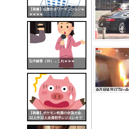
【悲報】ジ・Oが急に
【画像】山形のタワーマンションｗ
【画像】おまえらくん
ｗｗｗｗ
【画像】この女優さん
【朗報】齋藤飛鳥、前
【画像】おまえらこう
海外「日本よ、お前が
勇気を出して白人美女
10年もの間浮気して
弘中綾香（30）←これｗｗｗ
ウクライナ侵攻以降、
【配信者】「金バエ」
【画像】女の子「危機
私「ちょっと、人の家
【水着画像あり】乃木坂
【画像】どのくノ一を
【画像】ポケモン剣盾の全国大会、
【悲報】かつて650万
32人中32人全員初手レジエレキで
完全にワンパターンｗｗｗ
【衝撃】0歳児を玄関に