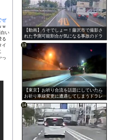
でぜ
ｗｗ
【動画】うそでしょー！藤沢市で撮影さ
面白い
れた予測可能割合が気になる事故のドラ
登る
レコ。
タイ
こ
かっ
のは表
【東京】お祈り合流を話題にしていたら
お祈り車線変更に遭遇してしまうドラレ
コ。