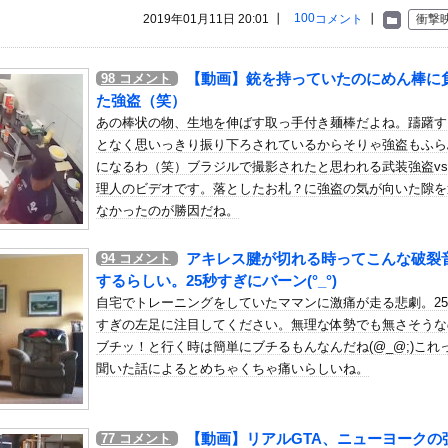
いう自炊最強のメシｗｗｗｗｗｗｗｗ
100
2019年01月11日 20:01 ┃
コメント
┃
衝撃
している。私の知らないスマホで連絡を取り合い、日中会ったりしてい...
訳なしで普通に会話。コーチ「今10段階で6ぐらい。来た時は0だっ...
【動画】銃を持っていたのにめん棒に
98
コメント
の可愛すぎるチアさん、甲子園で発見される
た強盗（笑）
ードデッサンの授業で高額モデルに依頼したら○○○が凄すぎた動画...
あの棒状の物、生地を伸ばす取っ手付き麺棒だよね。躊躇す
となく思いっきり振り下ろされているからそりゃ強盗もふら
揃いにしたがる。「それいいですね！可愛い」と誉めてくれるのは嬉し...
になるわ（笑）ブラジルで撮影されたと思われる武装強盗v
で中間層が失業して介護とか運送の仕事するしか無くなるぞ！」←うん...
理人のビデオです。落としたお札？に強盗の気が向いた隙を
、499ドルでも安い800ドル超えるかも。PS5は直近での値...
なかったのが勝因だね。
なく過去最高レベルの傾き他
アキレス腱が切れる時ってこんな破裂
94
コメント
「パジェロ」の中型版・小型版も発売…ジムニーやランクルFJに対抗...
するらしい。25秒すぎにバーン(°_°)
くみっきー、菊地亜美……タレント達が次々とアジアの国々へ移住する...
自宅でトレーニングをしていたママンに激痛が走る悲劇。2
の党員から銀行口座を作る権利を剥奪、そのせいで皮肉すぎる展開に突...
すぎの左足に注目してください。無理な体勢でも無さそうな
ったHDDの中から、とんでもないモノを発見してしまった
ブチッ！と行く時は簡単にブチるもんなんだね(@_@;)これ
聞いた話によるとめちゃくちゃ痛いらしいね。
だけ大きく見せたい」
る17歳女性 この身体どうなってるの [828293379...
浴衣美人」の声！「マイ・フィクション」イベントで魅せた透明感【画...
【動画】リアルGTA、ニューヨークの
77
コメント