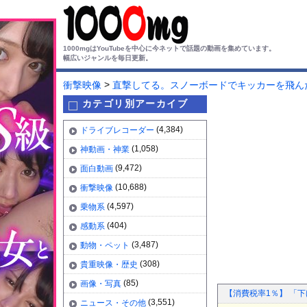
1000mgはYouTubeを中心に今ネットで話題の動画を集めています。
幅広いジャンルを毎日更新。
>
衝撃映像
直撃してる。スノーボードでキッカーを飛ん
カテゴリ別アーカイブ
(4,384)
ドライブレコーダー
(1,058)
神動画・神業
(9,472)
面白動画
(10,688)
衝撃映像
(4,597)
乗物系
(404)
感動系
(3,487)
動物・ペット
(308)
貴重映像・歴史
(85)
画像・写真
【消費税率1％】 「
(3,551)
ニュース・その他