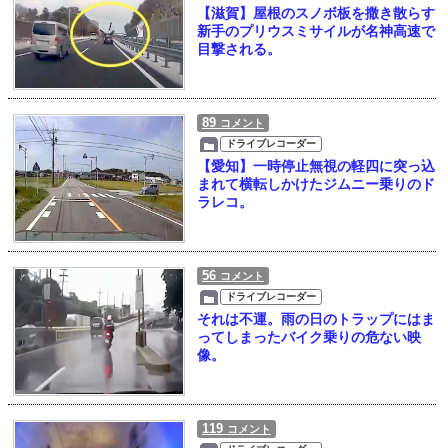
【滋賀】屋根のスノボ板を撒き散らす
新手のプリウスミサイルが名神高速で
目撃される。
89
コメント
ドライブレコーダー
【愛知】一時停止無視の軽四に突っ込
まれて横転しかけたジムニー乗りのド
ラレコ。
56
コメント
ドライブレコーダー
それは不運。雨の日のトラップにはま
ってしまったバイク乗りの危ない映
像。
119
コメント