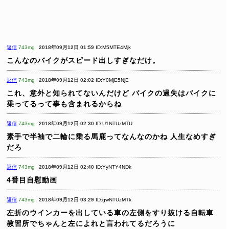
返信
743mg
2018年09月12日 01:59
ID:M5MTE4Mjk
こんなのバイクがスピード出しすぎなだけ。
返信
743mg
2018年09月12日 02:02
ID:Y0MjE5NjE
これ、意外と知られてないんだけど
バイクの過失はバイクに
乗ってるって事も含まれるからね
返信
743mg
2018年09月12日 02:30
ID:U1NTUzMTU
素手で半袖で二輪に乗る馬鹿ってなんなのかね
人生なめすぎ
だろ
返信
743mg
2018年09月12日 02:40
ID:YyNTY4NDk
4番目自慰動画
返信
743mg
2018年09月12日 03:29
ID:gwNTUzMTk
左折のウインカーを出している車の左側をすり抜ける自転車
教習所でちゃんと左によれと言われてるだろうに