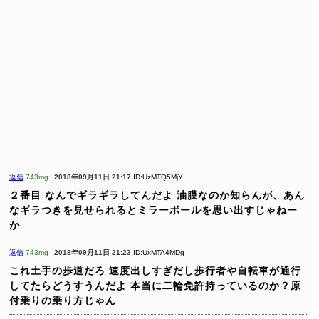
返信
743mg
2018年09月11日 21:17
ID:UzMTQ5MjY
２番目
なんでギラギラしてんだよ
油膜なのか知らんが、あん
なギラつきを見せられるとミラーボールを思い出すじゃねー
か
返信
743mg
2018年09月11日 21:23
ID:UxMTA4MDg
これ土手の歩道だろ
速度出しすぎだし歩行者や自転車が通行
してたらどうすうんだよ
本当に二輪免許持っているのか？原
付乗りの乗り方じゃん