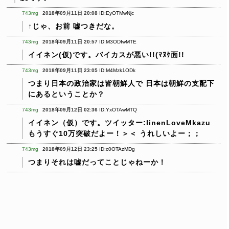
743mg
2018年09月11日 20:08
ID:EyOTMwNjc
↑じゃ、お前 嘘つきだな。
743mg
2018年09月11日 20:57
ID:M3ODIwMTE
イイネン(仮)です。バイカスが悪い!!(ﾏﾇｹ面!!
743mg
2018年09月11日 23:05
ID:M4Mzk1ODk
つまり日本の政治家は皆朝鮮人で
日本は朝鮮の支配下
にあるということか？
743mg
2018年09月12日 02:36
ID:YxOTAwMTQ
イイネン（仮）です。ツイッター:IinenLoveMkazu
もうすぐ10万突破だよー！＞＜
うれしいよー；；
743mg
2018年09月12日 23:25
ID:c0OTAzMDg
つまりそれは嘘だってことじゃねーか！