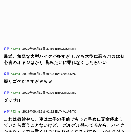
返信
743mg
2018年09月11日 23:59
ID:UwMzUyMTc
最近、無謀な大型バイクが多すぎ
しかも大型に乗るバカは初
心者のオヤジばかり
昔みたいに乗れなくしたらいい
返信
743mg
2018年09月12日 00:32
ID:Y4NzU0MzQ
握りゴケださすぎｗｗｗ
返信
743mg
2018年09月12日 01:09
ID:c0MTM2MzE
ダッサ!!
返信
743mg
2018年09月12日 01:12
ID:Y4MzUxNTQ
これは微妙やな。車は土手の手前でもっと早めに完全停止し
ていたら言うことないけど、
ズルズル登ってるから、バイク
からなんとでも難くせつけられそうな気がする。
バイクがカ