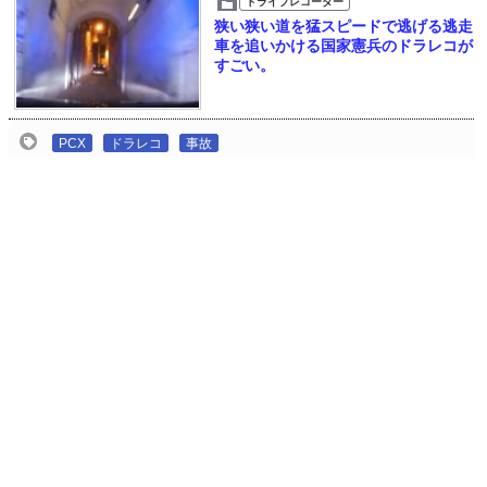
ドライブレコーダー
狭い狭い道を猛スピードで逃げる逃走
車を追いかける国家憲兵のドラレコが
すごい。
PCX
ドラレコ
事故