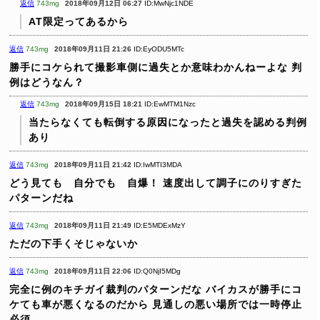
返信
743mg
2018年09月12日 06:27
ID:MwNjc1NDE
AT限定ってあるから
返信
743mg
2018年09月11日 21:26
ID:EyODU5MTc
勝手にコケられて撮影車側に過失とか意味わかんねーよな
判
例はどうなん？
返信
743mg
2018年09月15日 18:21
ID:EwMTM1Nzc
当たらなくても転倒する原因になったと過失を認める判例
あり
返信
743mg
2018年09月11日 21:42
ID:IwMTI3MDA
どう見ても 自分でも 自爆！
速度出して調子にのりすぎた
パターンだね
返信
743mg
2018年09月11日 21:49
ID:E5MDExMzY
ただの下手くそじゃないか
返信
743mg
2018年09月11日 22:06
ID:Q0NjI5MDg
完全に例のキチガイ裁判のパターンだな
バイカスが勝手にコ
ケても車が悪くなるのだから
見通しの悪い場所では一時停止
必須