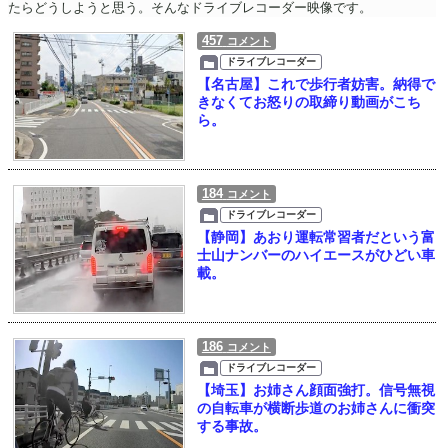
たらどうしようと思う。そんなドライブレコーダー映像です。
457
コメント
ドライブレコーダー
【名古屋】これで歩行者妨害。納得で
きなくてお怒りの取締り動画がこち
ら。
184
コメント
ドライブレコーダー
【静岡】あおり運転常習者だという富
士山ナンバーのハイエースがひどい車
載。
186
コメント
ドライブレコーダー
【埼玉】お姉さん顔面強打。信号無視
の自転車が横断歩道のお姉さんに衝突
する事故。