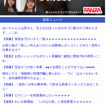
最新ニュース
みいちゃんと山田さん「主人公がぽっと出のモブに殺されて終わりま
す」←これ
【画像】坂道女子のバスト一覧ｗｗｗｗｗｗｗｗｗｗｗｗwｗｗｗｗ
お前ら急げ！怪しい外人みつけたら法務省にタレコミしてみろ！意外と
仕事するぞ？
【緊急】お笑いジャングルポケット斉藤慎二被告に懲役7年の求刑←こ
れ…
【画像】完全オフの佐々木希、●●スを隠すことができてないwwww
積水ハウス「地面師に55億円騙し取られた…」ワイ「はえーかわいそ
う…会社滅茶苦茶やろなぁ」→
【画像】 『金田一少年の事件簿』で好きな死体ランキング１位がこち
ら！
【画像】どのくノ一を快楽責めしたいｗｗｗｗｗ
【速報】れいわ新選組、「いのちの党」に党名変更ｗｗｗｗｗｗ