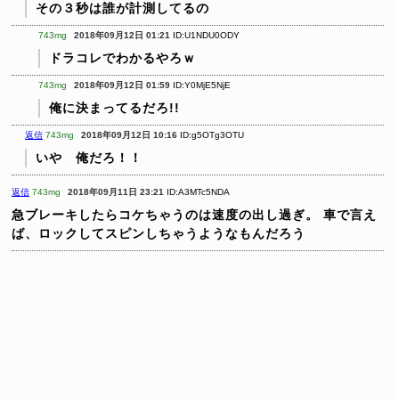
その３秒は誰が計測してるの
743mg
2018年09月12日 01:21
ID:U1NDU0ODY
ドラコレでわかるやろｗ
743mg
2018年09月12日 01:59
ID:Y0MjE5NjE
俺に決まってるだろ!!
返信
743mg
2018年09月12日 10:16
ID:g5OTg3OTU
いや 俺だろ！！
返信
743mg
2018年09月11日 23:21
ID:A3MTc5NDA
急ブレーキしたらコケちゃうのは速度の出し過ぎ。
車で言え
ば、ロックしてスピンしちゃうようなもんだろう