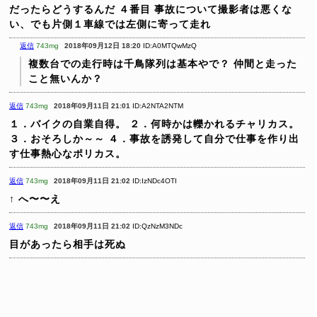
だったらどうするんだ
４番目 事故について撮影者は悪くな
い、でも片側１車線では左側に寄って走れ
返信
743mg
2018年09月12日 18:20
ID:A0MTQwMzQ
複数台での走行時は千鳥隊列は基本やで？
仲間と走った
こと無いんか？
返信
743mg
2018年09月11日 21:01
ID:A2NTA2NTM
１．バイクの自業自得。
２．何時かは轢かれるチャリカス。
３．おそろしか～～
４．事故を誘発して自分で仕事を作り出
す仕事熱心なポリカス。
返信
743mg
2018年09月11日 21:02
ID:IzNDc4OTI
↑
へ〜〜え
返信
743mg
2018年09月11日 21:02
ID:QzNzM3NDc
目があったら相手は死ぬ