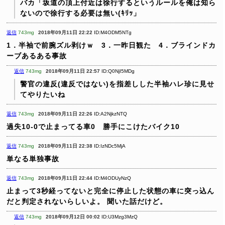
バカ「坂道の頂上付近は徐行するというルールを俺は知ら
ないので徐行する必要は無い(ｷﾘｯ」
返信
743mg
2018年09月11日 22:22
ID:M4ODM5NTg
1．半袖で前腕ズル剥けｗ 3．一昨日観た 4．ブラインドカ
ーブあるある事故
返信
743mg
2018年09月11日 22:57
ID:Q0NjI5MDg
警官の違反(違反ではない)を指差しした半袖ハレ珍に見せ
てやりたいね
返信
743mg
2018年09月11日 22:26
ID:A2NjkzNTQ
過失10-0で止まってる車0 勝手にこけたバイク10
返信
743mg
2018年09月11日 22:38
ID:IzNDc5MjA
単なる単独事故
返信
743mg
2018年09月11日 22:44
ID:M4ODUyNzQ
止まって3秒経ってないと完全に停止した状態の車に突っ込ん
だと判定されないらしいよ。
聞いた話だけど。
返信
743mg
2018年09月12日 00:02
ID:U3Mzg3MzQ