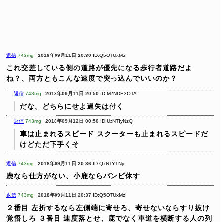
返信
743mg
2018年09月11日 20:30
ID:Q5OTUxMzI
これ交差している側の道路が優先になる歩行者道路だよ
ね？、両方ともこんな速度で突っ込んでいいのか？
返信
743mg
2018年09月11日 20:50
ID:M2NDE3OTA
だな。どちらにせよ過失は付く
返信
743mg
2018年09月12日 00:50
ID:UzNTIyNzQ
車は止まれるスピード
スクーターも止まれるスピードだ
けどただ下手くそ
返信
743mg
2018年09月11日 20:36
ID:QxNTY1Njc
鹿なら仕方がない、小鹿ならバンビ休す
返信
743mg
2018年09月11日 20:37
ID:Q5OTUxMzI
２番目 左折するなら左側端に寄せろ、寄せないならすり抜け
覚悟しろ
３番目 速度落とせ、鹿でなく車道を横断する人の列