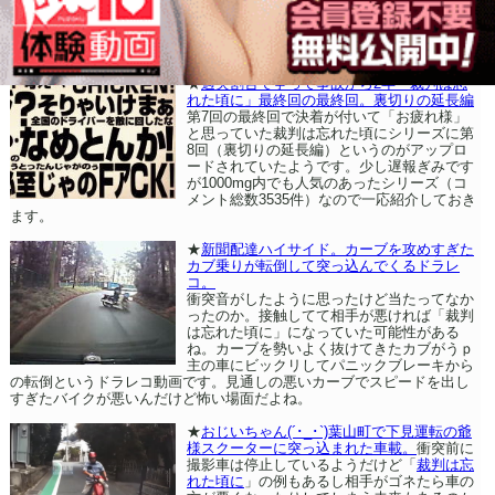
★
過失割合で争って事故から2年「裁判は忘
れた頃に」最終回の最終回。裏切りの延長編
第7回の最終回で決着が付いて「お疲れ様」
と思っていた裁判は忘れた頃にシリーズに第
8回（裏切りの延長編）というのがアップロ
ードされていたようです。少し遅報ぎみです
が1000mg内でも人気のあったシリーズ（コ
メント総数3535件）なので一応紹介しておき
ます。
★
新聞配達ハイサイド。カーブを攻めすぎた
カブ乗りが転倒して突っ込んでくるドラレ
コ。
衝突音がしたように思ったけど当たってなか
ったのか。接触してて相手が悪ければ「裁判
は忘れた頃に」になっていた可能性がある
ね。カーブを勢いよく抜けてきたカブがうｐ
主の車にビックリしてパニックブレーキから
の転倒というドラレコ動画です。見通しの悪いカーブでスピードを出し
すぎたバイクが悪いんだけど怖い場面だよね。
★
おじいちゃん(´･_･`)葉山町で下見運転の爺
様スクーターに突っ込まれた車載。
衝突前に
撮影車は停止しているようだけど「
裁判は忘
れた頃に
」の例もあるし相手がゴネたら車の