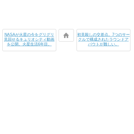
NASAが火星の今をグリグリ
初見殺しの交差点。7つのサー
見回せるキュリオシティ動画
クルで構成されたラウンドア
を公開。火星生活6年目。
バウトが難しい。