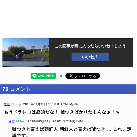
この記事が気に入ったら
いいね！しよう
いいね！
76
コメント
返信
743mg
2018年09月11日 19:58
ID:E2NDMyNTc
もうドラレコは必須だな！
嘘つきばかりだもんなぁ！ｗ
返信
743mg
2018年09月11日 20:02
ID:Q1MjQ3NjM
嘘つきと言えば朝鮮人
朝鮮人と言えば嘘つき
…
これ、定
説です。