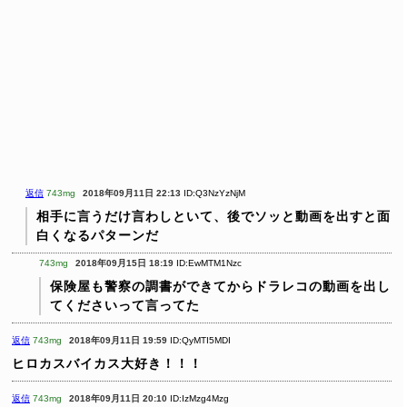
返信
743mg
2018年09月11日 22:13
ID:Q3NzYzNjM
相手に言うだけ言わしといて、後でソッと動画を出すと面
白くなるパターンだ
743mg
2018年09月15日 18:19
ID:EwMTM1Nzc
保険屋も警察の調書ができてからドラレコの動画を出し
てくださいって言ってた
返信
743mg
2018年09月11日 19:59
ID:QyMTI5MDI
ヒロカスバイカス大好き！！！
返信
743mg
2018年09月11日 20:10
ID:IzMzg4Mzg