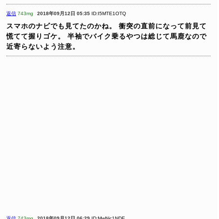
返信
743mg
2018年09月12日 05:35
ID:I5MTE1OTQ
スマホのナビでも見てたのかね。
衝突の直前になって前見て
慌てて握りゴケ。
半袖でバイク乗るやつは総じて馬鹿なので
近寄らないよう注意。
返信
743mg
2018年09月12日 06:29
ID:MwNjc1NDE