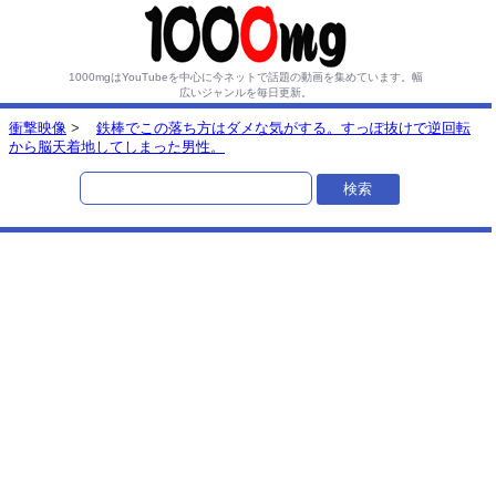
1000mgはYouTubeを中心に今ネットで話題の動画を集めています。
幅
広いジャンルを毎日更新。
衝撃映像
>
鉄棒でこの落ち方はダメな気がする。すっぽ抜けで逆回転
から脳天着地してしまった男性。