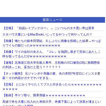
最新ニュース
【悲報】 『自認レイブンクロー』 ← こいつらのタチ悪い率は異常
スタバで大量にいるMacBookいじってるやつって何やってんの？
【画像】俺たちの姫本田望結、久しぶりに画像を投稿した結果→やっぱ
りワイらの姫だったw w w w w w w w w w
【画像】ワイの会社の女さん、『コレ』を強調し過ぎて完全にあたしこ
枠を狙ってるんだがw w w w w w w w w w w w
【速報】北海道江別大学生殺人事件、主犯格の川口被告(19)に無期懲役
の判決←これ、妥当だと思う？？？？？？
【ネット騒然】 元ジャンポケ斉藤の妻、夫の求刑7年翌日にインスタ更
新！その内容がガチでヤバすぎる…
【悲報】 とにかくヤりたくてブスと付き合ったらｗｗｗｗｗｗｗｗｗｗ
ｗｗｗｗｗ
【動画】半ケツ祭り、限界突破ｗｗｗｗｗｗｗｗｗｗｗｗｗ
高値で米を大量に仕入れた米卸大手、米価下落によって決算が凄まじい