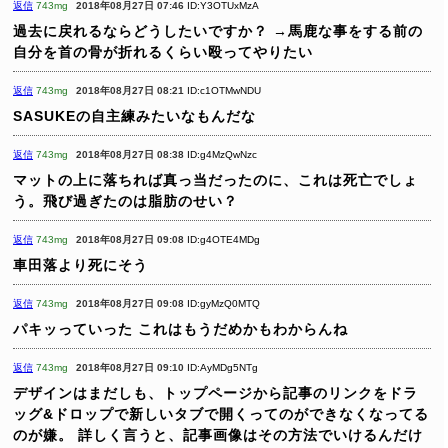
返信
743mg
2018年08月27日 07:46
ID:Y3OTUxMzA
過去に戻れるならどうしたいですか？
→馬鹿な事をする前の
自分を首の骨が折れるくらい殴ってやりたい
返信
743mg
2018年08月27日 08:21
ID:c1OTMwNDU
SASUKEの自主練みたいなもんだな
返信
743mg
2018年08月27日 08:38
ID:g4MzQwNzc
マットの上に落ちれば真っ当だったのに、これは死亡でしょ
う。飛び過ぎたのは脂肪のせい？
返信
743mg
2018年08月27日 09:08
ID:g4OTE4MDg
車田落より死にそう
返信
743mg
2018年08月27日 09:08
ID:gyMzQ0MTQ
パキッっていった
これはもうだめかもわからんね
返信
743mg
2018年08月27日 09:10
ID:AyMDg5NTg
デザインはまだしも、トップページから記事のリンクをドラ
ッグ&ドロップで新しいタブで開くってのができなくなってる
のが嫌。
詳しく言うと、記事画像はその方法でいけるんだけ