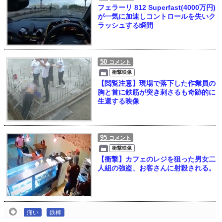
フェラーリ 812 Superfast(4000万円)
が一気に加速しコントロールを失いク
ラッシュする瞬間
50
コメント
衝撃映像
【閲覧注意】現場で落下した作業員の
胸と首に鉄筋が突き刺さるも奇跡的に
生還する映像
95
コメント
衝撃映像
【衝撃】カフェのレジを狙った男女二
人組の強盗、お客さんに射殺される。
痛い
鉄棒