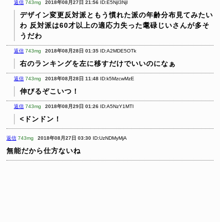
返信
743mg
2018年08月27日 21:56
ID:E5NjI3NjI
デザイン変更反対派ともう慣れた派の年齢分布見てみたい
わ
反対派は60才以上の適応力失った耄碌じいさんが多そ
うだわ
返信
743mg
2018年08月28日 01:35
ID:A2MDE5OTk
右のランキングを左に移すだけでいいのになぁ
返信
743mg
2018年08月28日 11:48
ID:k5MzcwMzE
伸びるぞこいつ！
返信
743mg
2018年08月29日 01:26
ID:A5NzY1MTI
<ドンドン！
返信
743mg
2018年08月27日 03:30
ID:UzNDMyMjA
無能だから仕方ないね