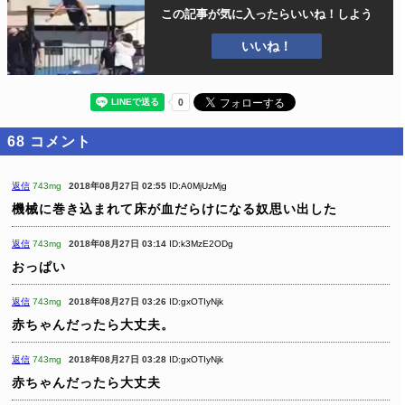
この記事が気に入ったら
いいね！しよう
いいね！
68
コメント
返信
743mg
2018年08月27日 02:55
ID:A0MjUzMjg
機械に巻き込まれて床が血だらけになる奴思い出した
返信
743mg
2018年08月27日 03:14
ID:k3MzE2ODg
おっぱい
返信
743mg
2018年08月27日 03:26
ID:gxOTIyNjk
赤ちゃんだったら大丈夫。
返信
743mg
2018年08月27日 03:28
ID:gxOTIyNjk
赤ちゃんだったら大丈夫