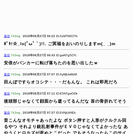
返信
743mg
2018年08月27日 06:22
ID:AzMTM3OTk
ﾎﾟｷ!☆_/o(ﾟωﾟ｀)!!.
ご冥福をおいのりしますm(_ _)m
返信
743mg
2018年08月27日 06:43
ID:gwNTg5OTc
安倍がバンカーに転げ落ちたのを思い出したｗ
返信
743mg
2018年08月27日 07:07
ID:AyMjUwMzM
田んぼですらオコシテ・・・だもんな。
これは即死だろ
返信
743mg
2018年08月27日 07:11
ID:E5NTgwODk
後頭部じゃなくて顔面から逝ってるんだな
首の骨折れてそう
返信
743mg
2018年08月27日 07:27
ID:E4NjU4NDc
昔こんなオモチャあったよな
ボタン押すと人形がクルクル回
るやつ
それより銃乱射事件がＥＶＯじゃなくてよかったな
あ
やうくヒロカズが死ぬとこだった
でもそうなったらこのサイ