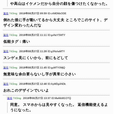
や高山はイケメンだから自分の顔を傷つけたくなかった。
返信
743mg
2018年08月27日 09:59
ID:c4MDMzODE
倒れた後に手が動いてるから大丈夫
ところでこのサイト、デ
ザイン変わったんだな
返信
743mg
2018年08月27日 11:11
ID:gxNzY5MTY
低能タグ：痛い
返信
743mg
2018年08月27日 11:28
ID:g3NzIwMTY
スンゲェ見にくいから、前にもどして
返信
743mg
2018年08月27日 11:45
ID:gyMTY0MjQ
無意味な余白要らないし字が異常に小さい
返信
743mg
2018年08月27日 12:48
ID:AyMDg4NDk
おれこのデザインでいいよ
返信
743mg
2018年08月27日 13:37
ID:MwMzM1OTQ
同意。
スマホからは見やすくなった。
返信機能使えるよ
うになった。