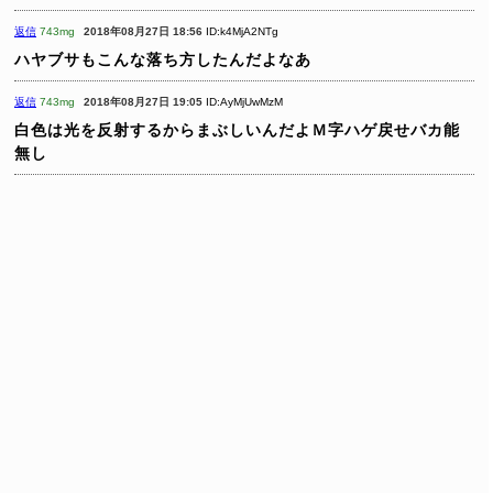
返信
743mg
2018年08月27日 18:56
ID:k4MjA2NTg
ハヤブサもこんな落ち方したんだよなあ
返信
743mg
2018年08月27日 19:05
ID:AyMjUwMzM
白色は光を反射するからまぶしいんだよＭ字ハゲ戻せバカ能
無し