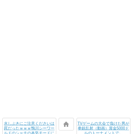
水しぶきにご注意くださいは
TVゲームの大会で負けた男が
罠だったｗｗｗ鴨川シーワー
拳銃乱射（動画）賞金5000ド
ルドのシャチの本気モードに
ルのトーナメントで。