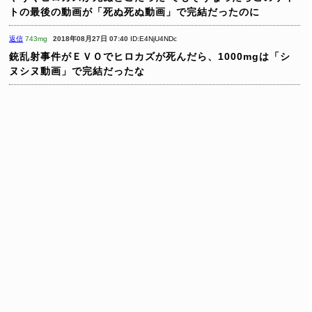
トの最後の動画が「死ぬ死ぬ動画」で完結だったのに
返信
743mg
2018年08月27日 07:40
ID:E4NjU4NDc
銃乱射事件がＥＶＯでヒロカズが死んだら、1000mgは「シ
ヌシヌ動画」で完結だったな