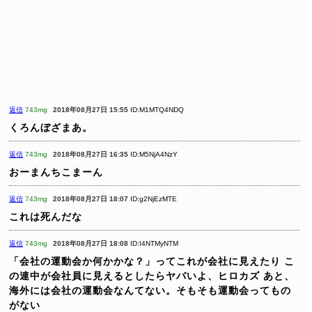
返信
743mg
2018年08月27日 15:55
ID:M1MTQ4NDQ
くろんぼざまあ。
返信
743mg
2018年08月27日 16:35
ID:M5NjA4NzY
おーまんちこまーん
返信
743mg
2018年08月27日 18:07
ID:g2NjEzMTE
これは死んだな
返信
743mg
2018年08月27日 18:08
ID:I4NTMyNTM
「会社の運動会か何かかな？」ってこれが会社に見えたり
こ
の連中が会社員に見えるとしたらヤバいよ、ヒロカズ
あと、
海外には会社の運動会なんてない。そもそも運動会ってもの
がない