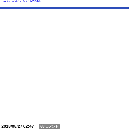
ことになっている模様
【動画】USJの禁止エリアに子どもたちが続々乱入 → スタッフが注意し
ても止まらない事態に
Powered by livedoor 相互RSS
2018/08/27
02:47
68
コメント