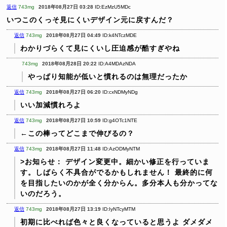
返信
743mg
2018年08月27日 03:28
ID:EzMzU5MDc
いつこのくっそ見にくいデザイン元に戻すんだ？
返信
743mg
2018年08月27日 04:49
ID:k4NTczMDE
わかりづらくて見にくいし圧迫感が酷すぎやね
743mg
2018年08月28日 20:22
ID:A4MDAzNDA
やっぱり知能が低いと慣れるのは無理だったか
返信
743mg
2018年08月27日 06:20
ID:cxNDMyNDg
いい加減慣れろよ
返信
743mg
2018年08月27日 10:59
ID:g4OTc1NTE
←この棒ってどこまで伸びるの？
返信
743mg
2018年08月27日 11:48
ID:AzODMyNTM
>お知らせ： デザイン変更中。細かい修正を行っていま
す。しばらく不具合がでるかもしれません！
最終的に何
を目指したいのかが全く分からん。多分本人も分かってな
いのだろう。
返信
743mg
2018年08月27日 13:19
ID:IyNTcyMTM
初期に比べれば色々と良くなっていると思うよ
ダメダメ