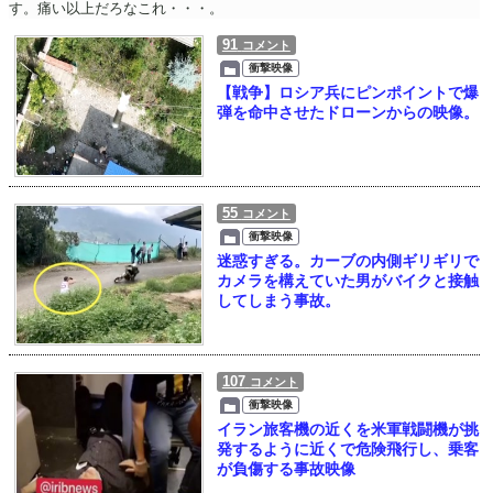
す。痛い以上だろなこれ・・・。
91
コメント
衝撃映像
【戦争】ロシア兵にピンポイントで爆
弾を命中させたドローンからの映像。
55
コメント
衝撃映像
迷惑すぎる。カーブの内側ギリギリで
カメラを構えていた男がバイクと接触
してしまう事故。
107
コメント
衝撃映像
イラン旅客機の近くを米軍戦闘機が挑
発するように近くで危険飛行し、乗客
が負傷する事故映像