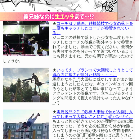
★
コーチＧＪ動画。鉄棒競技で少女の落下を
二度もキャッチしたコーチが称賛されてい
る。
ジュニアの鉄棒で落下した少女を二度もキャ
ッチしたコーチの映像が海外ネットで称賛さ
れていました。動画でご覧ください。最初か
ら失敗するのを分かってて近づいているよう
にも見えますね。元から調子が悪かったので
しょうか。
★
いってえ。ブランコで大回転しようとして
遠心力に握力が負けた結果・・・。
馬鹿だなあ(°_°)大回転に成功してまだまだ加
速しようとしたんだな。ギュインギュイン回
ろうとした結果とても痛い事になってしまう
アクシデントの映像です。立ち上がるタイミ
ングを間違えて握力が負けちゃったんやな(´･
_･`)
★
両肩脱臼？(°_°)鉄棒大車輪で体が内側に入
ってしまって大痛いことに(°_°)逆バンザイ。
ちょっと何が起きているのか理解するのに数
分かかった。そうかあの位置から体が内側に
入ってしまったら腕があり得ない方向を向い
てしまうのか(((ﾟДﾟ)))手を離せばと思うけど