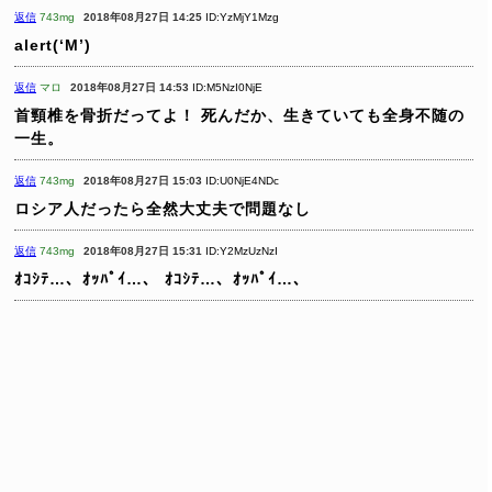
返信
743mg
2018年08月27日 14:25
ID:YzMjY1Mzg
alert(‘M’)
返信
マロ
2018年08月27日 14:53
ID:M5NzI0NjE
首頸椎を骨折だってよ！
死んだか、生きていても全身不随の
一生。
返信
743mg
2018年08月27日 15:03
ID:U0NjE4NDc
ロシア人だったら全然大丈夫で問題なし
返信
743mg
2018年08月27日 15:31
ID:Y2MzUzNzI
ｵｺｼﾃ…、ｵｯﾊﾟｲ…、
ｵｺｼﾃ…、ｵｯﾊﾟｲ…、