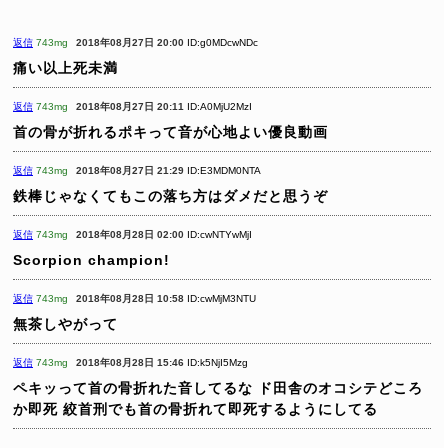
返信
743mg
2018年08月27日 20:00
ID:g0MDcwNDc
痛い以上死未満
返信
743mg
2018年08月27日 20:11
ID:A0MjU2MzI
首の骨が折れるポキって音が心地よい優良動画
返信
743mg
2018年08月27日 21:29
ID:E3MDM0NTA
鉄棒じゃなくてもこの落ち方はダメだと思うぞ
返信
743mg
2018年08月28日 02:00
ID:cwNTYwMjI
Scorpion champion!
返信
743mg
2018年08月28日 10:58
ID:cwMjM3NTU
無茶しやがって
返信
743mg
2018年08月28日 15:46
ID:k5NjI5Mzg
ペキッって首の骨折れた音してるな
ド田舎のオコシテどころ
か即死
絞首刑でも首の骨折れて即死するようにしてる