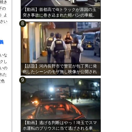
焼き
下の
【動画】首都高で4tトラックが原因の玉
e）よ
突き事故に巻き込まれた軽バンの車載。
さい
義
いな
クし
【話題】河内長野市で警官が包丁男に発
いの
砲したシーンのモザ無し映像が公開され
された
る。
黄色
【動画】逃げる判断はやっ！埼玉でスマ
ホ運転のプリウスに当て逃げされる車