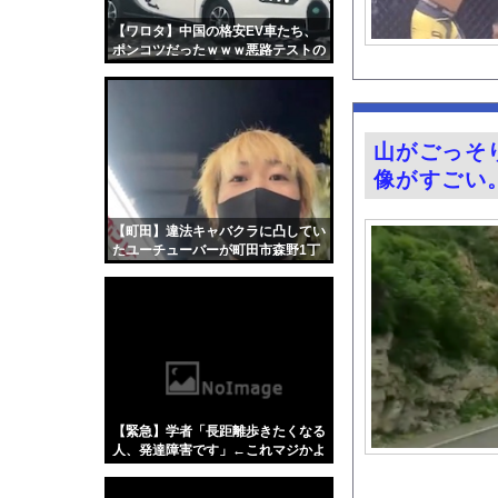
お前ら「日本も核武装
【ワロタ】中国の格安EV車たち、
【画像】小倉優子(42
ポンコツだったｗｗｗ悪路テストの
動画クッソ笑うｗｗｗ
【動画】ショートスリ
パチンコスロット中毒
『悪役令嬢転生おじさ
山がごっそ
おすすめのG-SHO
像がすごい
家系ラーメンにチャー
TBS新人アナ ブラ
【町田】違法キャバクラに凸してい
たユーチューバーが町田市森野1丁
【悲報】ラッパーさん
目3で拉致られる。
【悲報】BYDの軽E
グラビア界の“がん攻
今の時期 河口で釣れ
【Xの車窓から】オー
【ポロリ悲話】ネット
【緊急】学者「長距離歩きたくなる
【衝撃】「かわいい虫
人、発達障害です」←これマジかよ
w w w w w w w
「アメリカのヤンキー