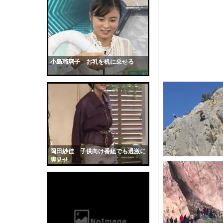
★★昨晩、久しぶりに
【悲報】22歳女性、
地面に空いた深さ約4m
【動画】ヒョウ2頭が
【画像】STU48の巨
小島瑠璃子 お乳を机に乗せる
【悲報】『自認レイブ
【画像】吉川愛さん(
数人がテーブルの上に
【衝撃】ジムのランニ
道路脇で男性が缶切断
【黒歴史】こういう昔
岡田紗佳 子供向け番組でも過激に
韓国人「安貞桓が韓国
脚見せ
ケンタッキーとか言う
【画像】このAVが性
【悲報】味噌ラーメン
【中国】男の子が爆竹