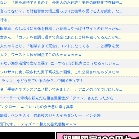
ない」「国を維持できるの？」外国人の永住許可要件の厳格化で在日中...
言ってない？」と財務官僚の増上慢っぷりに衝撃を受ける人が続出、な...
行る。
田望結、久しぶりに画像を投稿した結果→やっぱりワイらの姫だったw...
女さん、『コレ』を強調し過ぎて完全にあたしこ枠を狙ってるんだがw...
人のやりとり、「地獄すぎて完全にコントになってる……」と衝撃を受...
大臣、ワースト１位が同点でこの人ｗｗｗｗｗｗ
ゃない海水浴場で女が全裸オ○ニーすると3分以内にこうなるらしいｗ...
ジロザメに食い殺された男子高校生の画像、これ公開されちゃダメなや...
V「ラッコ」をどう見ているのか？…中国メディア！
者「手書きでダンスアニメ描いてみました」←アニメの当てつけにしか...
規ディーラーで車検を頼んだら担当整備士が「グエン」さんだったから...
ブンクロー』 ← こいつらのタチ悪い率は異常
部員←ベンチ入り 強豪校のジャガイモダンサー←ベンチ外
万円です」←ディズニー超えの強気価格ｗｗｗ
回戦】巨人、3回裏無死二三塁から笹原の2点タイムリーで勝ち越し！...