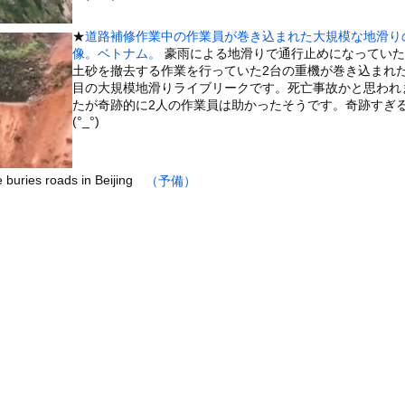
いうＡＶ女優ｗｗｗｗｗｗｗｗｗｗw
ックのり入れたけど出てこないの！！
★
道路補修作業中の作業員が巻き込まれた大規模な地滑り
像。ベトナム。
豪雨による地滑りで通行止めになっていた
土砂を撤去する作業を行っていた2台の重機が巻き込まれた
。中国重慶市で珍しい事故が撮影される。
目の大規模地滑りライブリークです。死亡事故かと思われ
たが奇跡的に2人の作業員は助かったそうです。奇跡すぎ
(°_°)
or 相互RSS
de buries roads in Beijing
（予備）
g
が管理しています。 RSS設定 更新順130件まで。それ以降の古いも