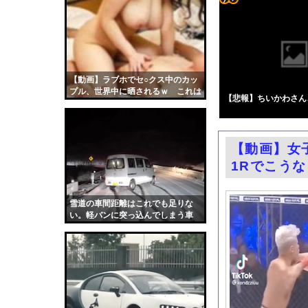
【悲報】スマホゲーム
コテ
高市総理「物価上昇を上
リン
お前らがメイドイン韓
- 固
小倉ゆうか（元・小倉
定リ
【動画】ラブホでセ○クス中のカッ
「BYD RACCOは
プル、世界中に晒されるｗ これは
ンク
【悲報】ちいかわさん
【画像】コメ 損切り
エロい
自動
「外国人受け入れ反対
更新
乳首の立ちっぷりが凄
【動画】女
ツー
【ニュース】 広島記
1Rでこう
ル
エロ漫画『冥婚の花嫁』
路上駐車経験率が過去
雪道の車間距離はこれでも足りな
い。軽バンに突っ込んでしまう車
中国「大洪水！」三峡
載。
職場の人妻と不倫をし
韓国国会、サッカー前
日本旅行キャンセルす
うちのネコが目の前に