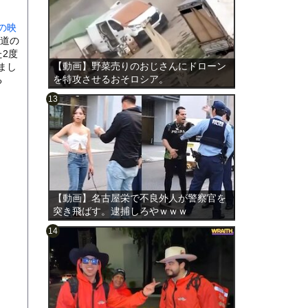
の映
道の
2度
【動画】野菜売りのおじさんにドローン
まし
を特攻させるおそロシア。
る
のは表
【動画】名古屋栄で不良外人が警察官を
突き飛ばす。逮捕しろやｗｗｗ