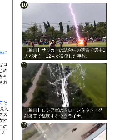
載。
【動画】サッカーの試合中の落雷で選手1
単に
人が死亡、12人が負傷した事故。
はロ
じめ
きそ
それ
てそ
見え
【動画】ロシア軍のドローンをネット発
クス
射装置で撃墜するウクライナ。
女性
この
。ナ