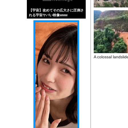
【画像】伊藤舞雪とか
【宇宙】改めてその広大さに圧倒さ
【緊急】肛門にスティ
れる宇宙ヤバい映像www
お知らせ
【動画】これはお見事
Powered by livedo
A colossal landsli
1000m
このページは
示されません。