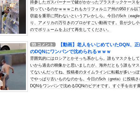
持参したガスバーナーで鍵がかかったプラスチックケースを
国人審判を性接待で買収しまくっていた事が判明
切っているのかｗｗｗこれもカリフォルニア州の950ドル以
の机がこの女の子の椅子にされてたらｗｗｗ
窃盗を重罪に問わないというアレかしら。今日の5ch（eagl
、可愛すぎる
り、アメリカの万引きのプロがすごい動画です。音が少し小
屈みで完全に見えてる動画が拡散されてしまう…
のでボリュームを上げて再生してください。
いう地雷系の女子高生って好きじゃないの？
【動画】老人をいじめていたDQN、正
99
コメント
ナンバーワンだ」 熊本地震直後の日本の対応のスピードに世界が衝撃
のDQNにワンパンで沈められるｗｗｗ
にチン凸したアジア人短小男
、爆笑されてしまうｗｗｗ
雰囲気的にはロシアとかそっち系かしら。誰もマスクをして
た嫁。まさかと思い長男のDNA鑑定をするがいいな？と問うと、元嫁...
いから過去の映像かと思いましたが、海外だともう誰もマス
てないんだってね。投稿者のタイムラインに転載が多いっぽ
ロシア軍兵士のHIV感染が2000％急増…ウクライナメディア！
でやっぱり古いものなのかも。今日の5ch（greta）に投稿
のSNS更新が1週間途絶え、様々な憶測が飛び交う。1週間ぶりの投...
DQNをワンパンで沈めるDQNのビデオです。すぐ手を出す
管理フォーーーーム！！！」
もDQNだけどこれはすっきり動画。
の金庫触らないでよ！」キチママ『そこに金庫があったから、開けてみ...
限界突破ｗｗｗｗｗｗｗｗｗｗｗｗｗ
、プレミアリーグ・クリスタルパレス加入を発表！背番号17「望んで...
辺野古事件を経ても、「平和教育は偏っていない!」
れ反対」56.3％に わずか2年で20.7ポイント増、東大調査...