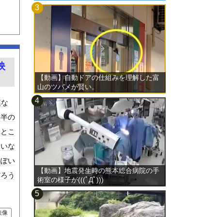
映
【動画】自動ドアの仕組みを理解した富
山のツバメが賢い。
模な
後半の
るとこ
はいな
っぽい
【動画】地震発生時の熊本総合病院の手
だろう
術室の様子が(((ﾟДﾟ)))
映像