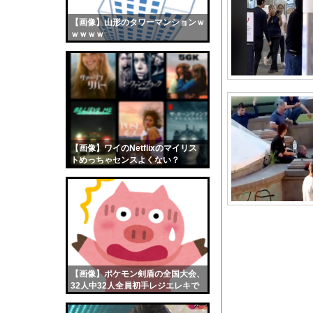
韓国サッカー協会、外
【画像】山形のタワーマンションｗ
【画像】おまえらくん
ｗｗｗｗ
【画像】この女優さん
【朗報】齋藤飛鳥、前
【画像】おまえらこう
海外「日本よ、お前が
勇気を出して白人美女
10年もの間浮気して
【画像】ワイのNetflixのマイリス
トめっちゃセンスよくない？
ウクライナ侵攻以降、
wwwwwww
【配信者】「金バエ」
【画像】女の子「危機
私「ちょっと、人の家
【動画】半ケツ祭り、
【朗報】冨安健洋さん
【画像】ポケモン剣盾の全国大会、
【驚愕】日教組さん、
32人中32人全員初手レジエレキで
完全にワンパターンｗｗｗ
【急増】「外国人受け入