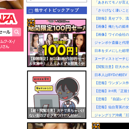
「あきれてモノが言え
他サイトピックアップ
「さりげなく凄いこと
【朗報】見せブラ、流
【画像】俺たちの姫本
コテ
【画像】ワイの会社の
リン
ジャンポケ斎藤と代理
- 固
日本をダメにした総理
定リ
【期間限定】MGS動画が100円セー
ヌーディストビーチじ
ンク
ル実施中！！とりあえず全部買うや
【閲覧注意】巨大ホホ
ろｗｗｗｗｗ
自動
日本人はBYDの軽E
更新
【悲報】ワンダンス作
ツー
【悲報】ﾈｯﾄ民「正
ル
【悲報】 『自認レイ
【悲報】仙台育英の女
【超！閲覧注意】ガチで見ちゃいけ
ジャングリア沖縄「3
ない女のブログ見つけたんだが…
（画像あり）
【巨人対ヤクルト18