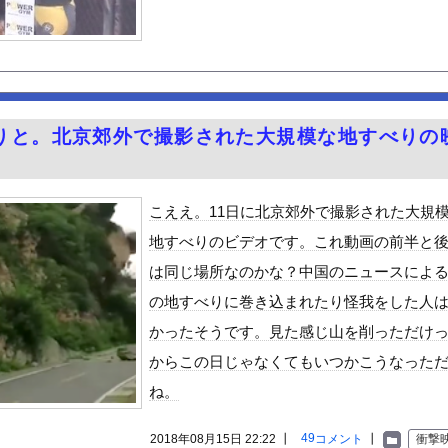
汁！」←１万発の核弾頭どこに
)、大学の友達と初めての飲み会wwwwwww
ーパー堀さん、高須クリニックに医学的に詰められてガチ切れｗｗｗ
者達がハマる前に見たかった動画
ん』6話感想 モブ令嬢に絡まれるアンナ！
りと。北京郊外で撮影された大規模な地すべりの
CK教えろ。それ買う。ちな現場仕事
。
シューとキャベツをトッピングして食べるのが好き
チラ、お尻くっきり、Y字開脚！！
こええ。11日に北京郊外で撮影された大規
、札束披露するもネット民から新社会人の初ボーナスくらいしかないと...
地すべりのビデオです。これ動画の前半と
Vラッコを自動車評論家が褒めてる日本、中国人からは馬鹿にされてる...
は同じ場所なのかな？中国のニュースによ
めルーキー”三園響子にがん攻めされたいよな！
の地すべりに巻き込まれたり怪我をした人
る美味い魚教えて
かったそうです。見た感じ山を削っただけ
ビスかと思ったら野生の炊飯器で草 ほか
からこの日じゃなくてもいつかこうなった
で拡散してるおっぱいポロリ動画、何故か叩かれる・・・
ね。
」ランキング、ついに発表される
がアジア人にケンカを売った結果ｗｗｗ」 ほか
49
2018年08月15日 22:22 ┃
コメント
┃
衝撃