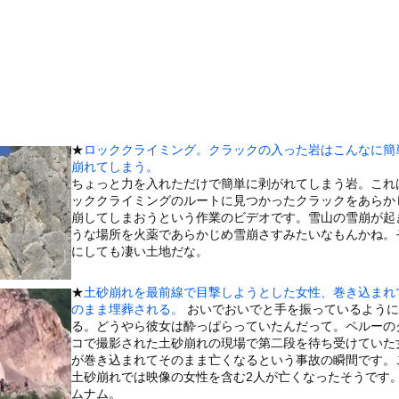
嫁とセックスしたんだが・・・
通りすがりの女子中学生にラリアットして逮捕されるｗｗｗｗｗｗｗｗ...
の穴、そこには「謎の文字が刻まれた宇宙服の遺体」が…… 196...
木に登って激しい戦い
乳美少女、水着グラビアで愛されボディを大放出wwwwww甲斐心...
ンクロー』 ← こいつらのタチ悪い率は異常
★
ロッククライミング。クラックの入った岩はこんなに簡
26)、縛られてムチムチお乳が強調されてしまう
崩れてしまう。
いた。彼女が最後に乗ってきた → ファッ！？…
ちょっと力を入れただけで簡単に剥がれてしまう岩。これ
ッククライミングのルートに見つかったクラックをあらか
ングマシーン占拠してずっと歩いてる男の正体←これｗｗｗｗｗ
崩してしまおうという作業のビデオです。雪山の雪崩が起
していたドラム缶が爆発
うな場所を火薬であらかじめ雪崩さすみたいなもんかね。
にしても凄い土地だな。
の大学ヤリサーの流出エロ動画（顔出し）が一番抜ける
代表に激怒！『惨憺たる結果、徹底的な刷新が必要だ』と監督や協会を...
★
土砂崩れを最前線で目撃しようとした女性、巻き込まれ
唐揚げ屋ｗｗｗｗｗ
のまま埋葬される。
おいでおいでと手を振っているように
る。どうやら彼女は酔っぱらっていたんだって。ペルーの
癖ブッ刺さりで精子ドクドク作られるわｗｗｗｗ
コで撮影された土砂崩れの現場で第二段を待ち受けていた
で行列、出来ない
が巻き込まれてそのまま亡くなるという事故の瞬間です。
土砂崩れでは映像の女性を含む2人が亡くなったそうです
に点火 マンホールが爆発しふた吹き飛ぶ
ムナム。