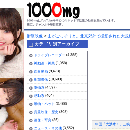
1000mgはYouTubeを中心に今ネットで話題の動画を集めています。
幅広いジャンルを毎日更新。
>
衝撃映像
山がごっそりと。北京郊外で撮影された大規
カテゴリ別アーカイブ
(4,388)
ドライブレコーダー
(1,058)
神動画・神業
(9,473)
面白動画
(10,693)
衝撃映像
(4,597)
乗物系
(404)
感動系
(3,488)
動物・ペット
(308)
貴重映像・歴史
(85)
画像・写真
中国「大洪水！」三峡
(3,552)
ニュース・その他