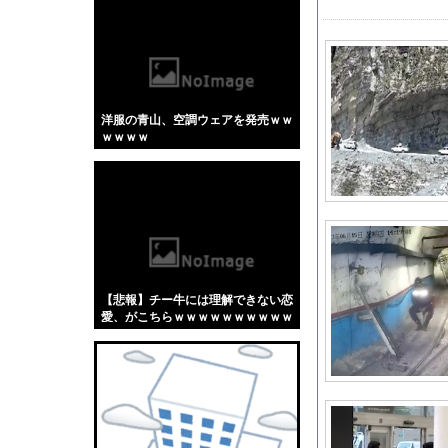
【悲報】「蕎麦」とか
【4/4】嫁が浮気を
【エ□画像】 ビリー
【悲報】ラッパーさん
洋服の青山、空調ウェアを発売ｗｗ
やっぱり肉が好き
ｗｗｗｗ
外国人「2026年バロ
【にじさんじ】はかち
【悲報】韓国人「え待
仲のいいママグループ
【エヴァンゲリオン】ロ
【動画】両方馬鹿（笑
【悲報】チー牛には理解できない恋
【悲報】米倉涼子さん
愛、がこちらｗｗｗｗｗｗｗｗｗｗ
ｗｗｗｗｗｗｗｗｗｗｗ
海外「日本なんて行く
【画像】エチビデ女優
ボストン・レッドソックス
【珍報】日向坂さん新