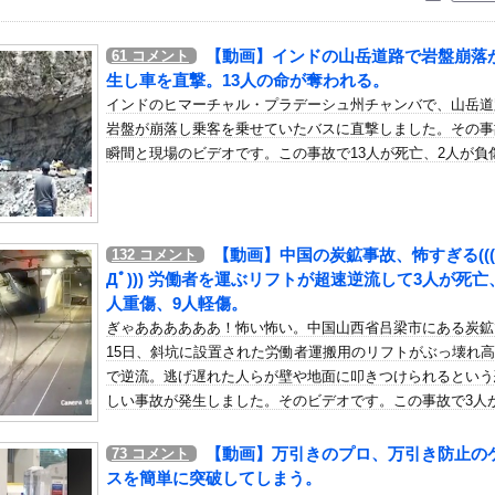
いう自炊最強のメシｗｗｗｗｗｗｗｗ
している。私の知らないスマホで連絡を取り合い、日中会ったりしてい...
【動画】インドの山岳道路で岩盤崩落
61
コメント
・アイリッシュ、マ○コ（女性器）披露
生し車を直撃。13人の命が奪われる。
、札束披露するもネット民から新社会人の初ボーナスくらいしかないと...
インドのヒマーチャル・プラデーシュ州チャンバで、山岳道
岩盤が崩落し乗客を乗せていたバスに直撃しました。その事
瞬間と現場のビデオです。この事故で13人が死亡、2人が負
ンドールは誰が受賞すべき?」エンバペ、今季無冠でも初受賞か!?...
ぇ「2足の靴下を履いては洗濯するのを繰り返していたんだけど今日1...
って、何で日本の避難所って10年前と同レベルなの(ドン引き
【動画】中国の炭鉱事故、怖すぎる(((
132
コメント
とちょくちょくお互いの家に行き来したりしていたら、まぁ物が無くな...
Дﾟ))) 労働者を運ぶリフトが超速逆流して3人が死亡
ボ道「エヴァンゲリオン弐号機（TVシリーズVer.）」アクショ...
人重傷、9人軽傷。
）ミニストップでトラックと衝突したドラレコが（ノ∇`）
ぎゃああああああ！怖い怖い。中国山西省吕梁市にある炭鉱
、フライデーに不意討ちされてしまうｗｗｗｗｗ（画像あり）
15日、斜坑に設置された労働者運搬用のリフトがぶっ壊れ
で逆流。逃げ遅れた人らが壁や地面に叩きつけられるという
んじゃなかった…」 日本を知ってしまったディズニー信者、帰国後『...
しい事故が発生しました。そのビデオです。この事故で3人
さん、番組の企画でハッスルしすぎてしまうｗｗｗｗｗｗ
亡、1人が重傷。9人が怪我をしました。
 64勝51敗 .557 リーグ3位 地区3位 ←これ
【動画】万引きのプロ、万引き防止の
73
コメント
曲タイトル、『イチャイチャ虫』ｗｗｗ★2
スを簡単に突破してしまう。