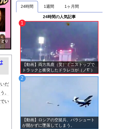
24時間
1週間
1ヶ月間
24時間の人気記事
！とり
は
【動画】両方馬鹿（笑）ミニストップで
トラックと衝突したドラレコが（ノ∇`）
ないだ
ろう。
装でい
【動画】ロシアの空挺兵、パラシュート
が開かずに墜落してしまう。