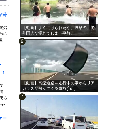
が発
路の
【動画】よく助けられたな。岐阜の川で
外国人が溺れてしまう事故。
故の
傷。
ﾟ
、1
【動画】高速道路を走行中の車からリア
で
ガラスが飛んでくる事故(ﾟoﾟ)
高速
恐ろ
が死
ケー