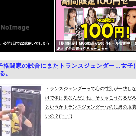
会社さん、”サ終”相次ぎ倒産しまくってる模様
回る賃上げを日本に定着させる」 →国家公務員月給3.51％増へ...
国で認めてるもの 「キムチ」あと3つは？
優香）がグラビア復帰！結局、脱ぐしかないｗｗｗｗ
利便性より安全性を優先した設計」とEV推進派がスカスカ構造を絶...
、公開3日で22億稼いでしまう
【期間限定】MGS動画が100円セール実施中！
加速ｗｗｗｗｗｗｗｗｗ
あえず全部買うやろｗｗｗｗｗ
」大幅増 若い世代で多く
い女社長のひなの花音が中出し解禁
子格闘家の試合にまたトランスジェンダー…女子
念公園を追い出された左翼さん、流石にキモすぎて炎上
なる。
をrawやhitomiを使わずに無料で読む方法│五梅
最少の21%へ低下！タイムズ会員にアンケート
トランスジェンダーって心の性別が一致し
ダム「9門開放！（全力放流」中国都市「三峡沿線の道路水没」中国政...
けで体は男なんだよね。そりゃこうなるだ
て、ついに、、、
というかトランスジェンダーなのに男の服
代表監督を追及「なぜ負けたのか」
いの？(´･_･`)
べきか…1万年ぶり史上最大級の火山の兆し＝韓国の反応
いた。私が上に物を投げるフリをする → 猫はこうなります…