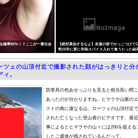
大規模通販倉庫を攻撃…ワイルドベリーズへの報復！
かした」コメ余りに農家が悲鳴 売値は生産原価の半分以下に…肥料代...
達員、ブチギレる・・・・・
ック、８割が賛成・・・・
クラスにふたなり転校生がヤッてきた』をrawやhitomiを使...
る確率80%！？ここが一番出会
【絶対真似するなよ】友達の前でかっこつけてC
シャのエロ漫画より優れた体 part5
壱20辛に更に辛味スパイス入れて食うたった結
居酒屋行く奴はバカ。ホストの初回なら居酒屋より安く飲めてイケメン...
w w w w w w w w w w w w w w
月6日の原爆の日にトンデモ持論を展開し物議… → ネット「それ...
ーツェの山頂付近で撮影された顔がはっきりと分
中国人民と連帯して戦おー！悪政高市を打倒するぞー！」
ディ。
ドがエロい！乳首透け、巨乳おっぱいが最高過ぎる！
油で1980km走行しギネス記録を達成
防寒具の色あせっぷりを見ると相当長い間
合った娘達と乱交した話
あったのが分かりますね。ヒマラヤ山脈の
ANTZ」がAmazonでなんと全巻100円ｗｗｗｗｗｗ
ストの南に連なる山、ローツェの山頂付近
代表監督を追及「なぜ負けたのか」
された亡くなった登山者のビデオです。最
べきか…1万年ぶり史上最大級の火山の兆し＝韓国の反応
事によるとヒマラヤの山々には200を超える
いた。私が上に物を投げるフリをする → 猫はこうなります…
したご遺体が残されているんだって。