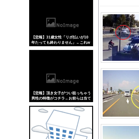
【悲報】「蕎麦」とか
【4/4】嫁が浮気を
【ホロライブ】 ねね
宮澤エマに「国宝級の
【悲報】31歳女性「リボ払いが10
村重杏奈、写真集ヌー
年たっても終わりません」←これw
高齢独身彼女無しなの
w w w w w w
アニメ『Re:ゼロから始
「パチンコ・パチスロ
Z世代さん、ジモティ
ロシア、ウクライナの
ロシア海軍の太平洋艦
【悲報】頂き女子がつい狙っちゃう
【大地震】専門家「南
男性の特徴がコチラ←お前らは当て
はまる？？？？？？
刈川くるみアナ くっ
男が欲情した山﨑玲奈
夫さん、妻に「天井の
広島・モンテロ、怠慢