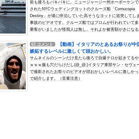
前も後ろもバキバキに。ニュージャージー州ホーボーケンで
年金を払っていないので11年後には生活保護に殺到、どうすんのこれ
されたNYCウェディングヨットのクルーズ船「Cornucopia
の机がこの女の子の椅子にされてたらｗｗｗ
Destiny」が港に停泊していた高そうなヨットに追突してし
、可愛すぎる
事故のビデオです。クルーズ船ではプロムが行われていて多
屈みで完全に見えてる動画が拡散されてしまう…
乗客がいましたが怪我人は無し。それよか被害額がきになる
ね。
いう地雷系の女子高生って好きじゃないの？
【動画】イタリアのとあるお祭りが中
67
コメント
ナンバーワンだ」 熊本地震直後の日本の対応のスピードに世界が衝撃
嫉妬するレベルに激しくて頭おかしい。
にチン凸したアジア人短小男
、爆笑されてしまうｗｗｗ
サムネイルのシーンだけ見たら後ろで自爆テロが起きてるや
た嫁。まさかと思い長男のDNA鑑定をするがいいな？と問うと、元嫁...
ｗｗｗ服も穴だらけだし(@_@;)イタリア東部サン・セヴェ
で撮影されたお祭りのビデオが頭おかしいレベルに激しかっ
ロシア軍兵士のHIV感染が2000％急増…ウクライナメディア！
で紹介します。（音量注意）
のSNS更新が1週間途絶え、様々な憶測が飛び交う。1週間ぶりの投...
管理フォーーーーム！！！」
の金庫触らないでよ！」キチママ『そこに金庫があったから、開けてみ...
締まったお尻っていいよね！ｗｗｗｗｗ
ータースライダーをやるとこうなる
べる和風スターデューバレーだった!?
海外視察費」公表！ 3年間で2億6500万円ｗｗｗｗｗｗｗｗ...