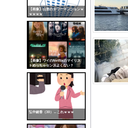
氷河期世代の非正規、
【画像】山形のタワーマンションｗ
【画像】おまえらくん
ｗｗｗｗ
【画像】この女優さん
【朗報】齋藤飛鳥、前
【画像】おまえらこう
海外「日本よ、お前が
勇気を出して白人美女
10年もの間浮気して
【画像】ワイのNetflixのマイリス
トめっちゃセンスよくない？
ウクライナ侵攻以降、
wwwwwww
【配信者】「金バエ」
【画像】女の子「危機
私「ちょっと、人の家
【画像】日焼け口リの
全く泳げない人がウォ
弘中綾香（30）←これｗｗｗ
【衝撃】100時間遊
【悲報】 福岡県議会「