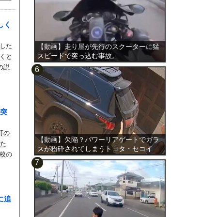
しく
した
【動画】走り屋が先行のスクーターに猛
スピードで突っ込む事故。
くと
の説
突
町の
【動画】欠陥？パワーリアゲートでガラ
るた
スが粉砕されてしまうトヨタ・セコイ
校の
ア。
に追