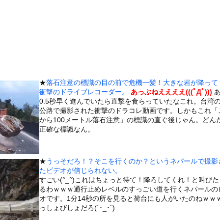
販売機」を貼っていく【珍百景】
できるか？ 映画『アルマゲドン』の手法が「最も現実的な選択肢」に...
人目欲しいんやが、、、」ヨッメ「金は？育児は？私の仕事は？キャリ...
報士さん、NHKから解き放たれる
バコ販売禁止法案が可決されるｗｗｗｗｗ
8原かれん、衝撃の限界露出wwwww1st写真集でパールTバッ...
★
落石注意の標識の目の前で危機一髪！大きな岩が降って
美人が整形か否か判定たのむ！！
衝撃のドライブレコーダー。
あっぶねええええ(((ﾟДﾟ)))
あ
を交互に飲まないと倒れるグラス」発売
0.5秒早く進んでいたら直撃を食らっていたなこれ。台湾
公路で撮影された衝撃のドラコレ動画です。しかもこれ「
チューブライディング、チューブの中からの映像が凄い
から100メートル落石注意」の標識の直ぐ後じゃん。どん
彼女がずっとエアコンを見上げていた。どうしたの？つけた方がいい？...
正確な標識なん。
の大学ヤリサーの流出エロ動画（顔出し）が一番抜ける
代表に激怒！『惨憺たる結果、徹底的な刷新が必要だ』と監督や協会を...
★
うっそだろ！？そこを行くのか？というネパールで撮影
唐揚げ屋ｗｗｗｗｗ
たビデオが信じられない。
すごい(°_°)これはちょっと待て！降ろしてくれ！と叫び
癖ブッ刺さりで精子ドクドク作られるわｗｗｗｗ
るわｗｗｗ通行止めレベルのすっごい道を行くネパールの
で行列、出来ない
オです。1分14秒の所を見ると荷台にも人がいたのねｗｗ
っしょびしょだろ(´･_･`)
に点火 マンホールが爆発しふた吹き飛ぶ