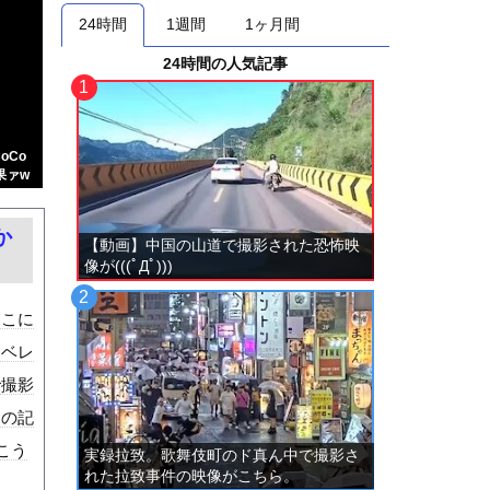
24時間
1週間
1ヶ月間
24時間の人気記事
oCo
果ァw
か
【動画】中国の山道で撮影された恐怖映
像が(((ﾟДﾟ)))
ここに
エベレ
で撮影
近の記
こう
実録拉致。歌舞伎町のド真ん中で撮影さ
れた拉致事件の映像がこちら。