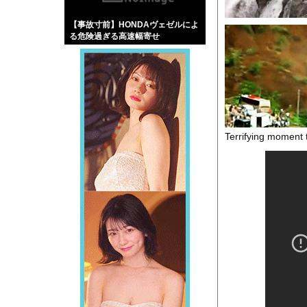
【画像】伊藤舞雪とか
【事故寸前】HONDAヴェゼルによ
【緊急】肛門にスティ
る危険過ぎる高速幅寄せ
お知らせ
【動画】ロシアの空挺
Powered by livedo
Terrifying moment
1000m
このページは
示されません。