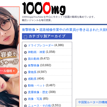
1000mgはYouTubeを中心に今ネットで話題の動画を集めています。
幅広いジャンルを毎日更新。
>
衝撃映像
道路補修作業中の作業員が巻き込まれた大規
カテゴリ別アーカイブ
(4,386)
ドライブレコーダー
(1,058)
神動画・神業
(9,472)
面白動画
(10,692)
衝撃映像
(4,597)
乗物系
(404)
感動系
(3,487)
動物・ペット
(308)
貴重映像・歴史
(85)
画像・写真
中国製ルーター20機
(3,551)
ニュース・その他