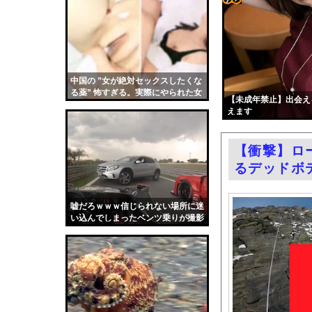
ロシア、ウクライナの
コテ
「高市総理には愛想尽
リン
【画像】Amazon配
- 固
【悲報】札幌オリンピ
定リ
中国の ”女が絶対セックスしたくな
エロ漫画『いじめがある
る薬” 怖すぎる。実際にやられた女
ンク
【未成年禁止】出会え
絵師グラドル・百合川サ
の映像
えます
自動
【画像】みい山作者「
更新
【悲報】玉川徹さん、8
【衝撃】ロ
ツー
パヨク「アジア人民、
るデッドボ
ル
村重杏奈、写真集ヌー
日産e-power、無給
嘘だろｗｗｗ信じられない場所に迷
い込んでしまったベンツ乗りが撮影
結婚式の二次会で知り
されるｗｗｗ
【朗報】大人気漫画「G
韓国国会、サッカー前
日本旅行キャンセルす
うちのネコが目の前に