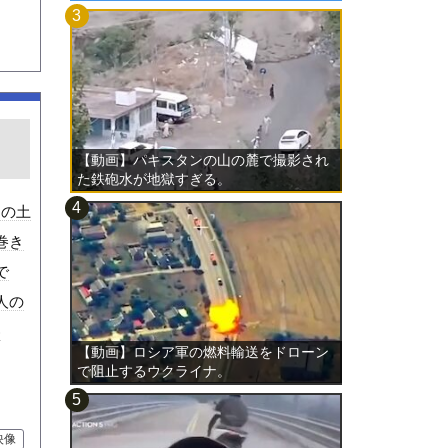
【動画】パキスタンの山の麓で撮影され
た鉄砲水が地獄すぎる。
道の土
巻き
で
人の
)
【動画】ロシア軍の燃料輸送をドローン
で阻止するウクライナ。
映像