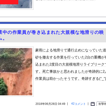
ん、また我々を欺く」←海外でも流行りだした結果がこちらw w ...
一瞬で人生終わった！
人すぎる
補助金たった15万円…日本法人社長「何をすれば評価が上がるのか...
ら高ボッチに行って来たった
業中の作業員が巻き込まれた大規模な地滑りの映
る異世界生活』60話感想 氷上のバトル！レグルスの権能とは！
ム。
５年住んだら人生観かわる」←これｗｗｗ
シーノースリーブ脇！！
豪雨による地滑りで通行止めになっていた
クはサービスエリア利用有料化すればサボらず走るし流問題解決じゃね...
砂を撤去する作業を行っていた2台の重機が
んや
込まれた2度目の大規模地滑りライブリーク
「締めのラーメン欲」の原因は？ 脳の錯覚と真実
す。死亡事故かと思われましたが奇跡的に2
6歳）の豊満Iカップボディをお楽しみしまくりたいよな！
作業員は助かったそうです。奇跡すぎる(°_°
ビスかと思ったら野生の炊飯器で草 ほか
で拡散してるおっぱいポロリ動画、何故か叩かれる・・・
」ランキング、ついに発表される
がアジア人にケンカを売った結果ｗｗｗ」 ほか
42
2018年06月28日 04:49 ┃
コメント
┃
衝撃