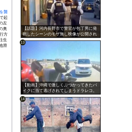
を襲
で起
の左
【話題】河内長野市で警官が包丁男に発
の奥
砲したシーンのモザ無し映像が公開され
行方
る。
往生
地滑
のは表
【動画】沖縄で激しくぶつかってきたバ
イクに当て逃げされてしまうドラレコ。