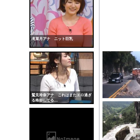
世界の「変わった自動
核爆弾で小惑星は破壊
【悲報】ワイ「子供2
【朗報】爆胸の気象予
【衝撃】イギリス、タ
滝菜月アナ ニット巨乳
【生尻画像】元NMB4
【画像】お前らこの超
【画像】「ビールと水
【動画】サーフィンで
【マジで閲覧注意】 
【黒歴史】こういう昔
鷲見玲奈アナ これはまたエロ過ぎ
韓国人「安貞桓が韓国
る格好してる…
ケンタッキーとか言う
【画像】このAVが性
【悲報】味噌ラーメン
【中国】男の子が爆竹