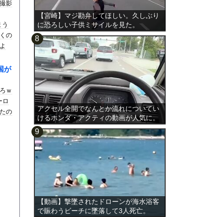
撮影
【宮崎】マジ勘弁してほしい。久しぶり
まう
に恐ろしい子供ミサイルを見た。
くの
よ
国が
ろｗ
ーロ
アクセル全開でなんとか流れについてい
たの
けるホンダ・アクティの動画が人気に。
【動画】撃墜されたドローンが海水浴客
で賑わうビーチに墜落して3人死亡。