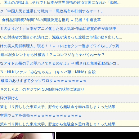
、国土の7割は山…それでも日本が世界屈指の経済大国になれた「勤勉...
ク「中国人民と連帯して戦おー！悪政高市を打倒するぞー！」
長、食料品消費税2年間1%の閣議決定を批判 → 記者「中道改革...
ミのようだ！」日本がアニメ化した米人気SF作品に絶賛の声が殺到中
いた財務省の面目が丸潰れに、減税が決まった途端に市場が動き出した...
けの美人海鮮料理人、現る！！←コレはセクシー過ぎてワイらにブッ刺...
番組出演タレントから性被害！？←コレマジならヤバくねーか？
なアイドル級の子と即ハメできるのかよ」⇒ 晒された無修正動画がコ...
N・NI-KIファン「みなちゃん」（キャバ嬢・MINA）自殺...
、破壊力ありすぎてクッソワロタｗｗｗｗｗｗｗｗｗ
キスしろよ」のヤジでPTSD発症時の状態に逆戻り
砕け弾ける
策をゴリ押しした東京大学、貯金から無駄金を垂れ流しまくった結果…...
空調ウェアを発売ｗｗｗｗｗｗｗｗｗｗｗｗｗｗ
策をゴリ押しした東京大学、貯金から無駄金を垂れ流しまくった結果…...
道！」中国「大赤字！」インドネシア「運営会社の株式購入！（負債対...