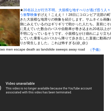
いうＡＶ女優ｗｗｗｗｗｗｗｗｗｗw
ックのり入れたけど出てこないの！！
★
20名以上が行方不明。大規模な地すべりが逃げ惑う人々
う衝撃映像
すげえ！こええ！！28日にコロンビア北部の町
きた大規模な地滑りの映像を紹介します。サムネイル画像
兵、パラシュートが開かずに墜落してしまう。
側にみえているのはギリギリで助かった人たち。直前にそ
に見えていた数台のバスや自動車が巻き込まれ20名以上が
不明になっているそうです。小規模ながけ崩れにより立ち
していた乗客らがバスから降りて歩き出した直後に動画の
りが発生しました。これは怖すぎる(@_@;)
or 相互RSS
 two men escape death as landslide sweeps away road
（予備）
g
が管理しています。 RSS設定 更新順130件まで。それ以降の古いも