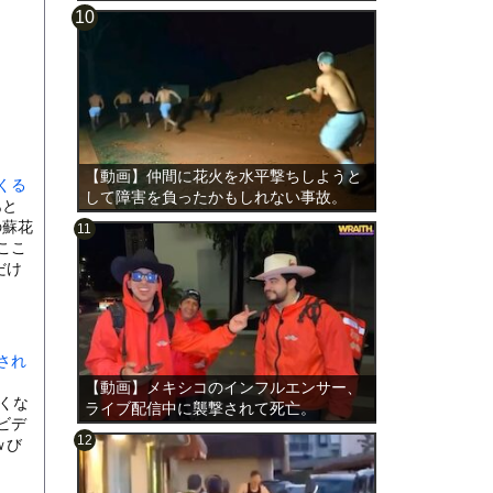
【動画】仲間に花火を水平撃ちしようと
くる
して障害を負ったかもしれない事故。
と
の蘇花
ここ
だけ
され
【動画】メキシコのインフルエンサー、
たくな
ライブ配信中に襲撃されて死亡。
ビデ
ｗび