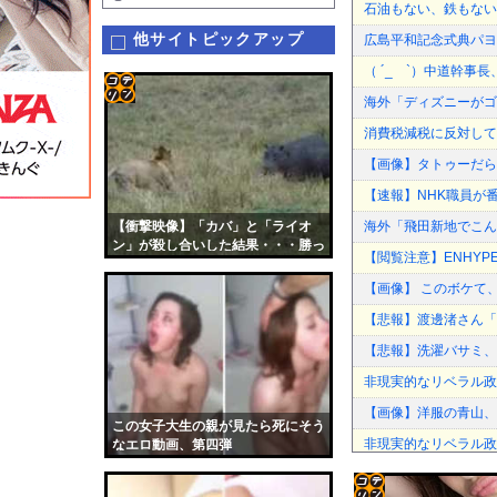
石油もない、鉄もない
他サイトピックアップ
広島平和記念式典パヨ
（ ´_ゝ`）中道幹事
海外「ディズニーがゴ
コテ
消費税減税に反対して
リン
【画像】タトゥーだら
- 固
【速報】NHK職員が
定リ
【衝撃映像】「カバ」と「ライオ
海外「飛田新地でこん
ンク
ン」が殺し合いした結果・・・勝っ
【閲覧注意】ENHYPE
たのは・・・
自動
【画像】 このボケて
更新
【悲報】渡邊渚さん「
ツー
【悲報】洗濯バサミ、
ル
非現実的なリベラル政
【画像】洋服の青山、
この女子大生の親が見たら死にそう
非現実的なリベラル政
なエロ動画、第四弾
インドネシア「高速鉄