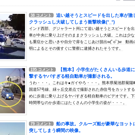
いう自炊最強のメシｗｗｗｗｗｗｗｗ
している。私の知らないスマホで連絡を取り合い、日中会ったりしてい...
追い越そうとスピードを出した車が激
38
コメント
ち概要欄、小学生並みの感想で草
クラッシュし大破してしまう衝撃映像(°_°)
浴衣美人」の声！「マイ・フィクション」イベントで魅せた透明感【画...
インド西部、グジャラート州にて追い越そうとスピードを出
車が中央に乗り上げそのままクラッシュし大破。これは少な
ドがエ□い！乳首透け、巨乳お○ぱいが最高過ぎる！
も重症かと思いきや自分で扉をこじあけ脱出w(ﾟoﾟ)w 動画
が不思議ってよく言われるけど、女と人付き合いとかめんどくさすぎる
明によるとその後すぐに警察に逮捕されたそうです。
める異世界生活』4th season《奪還編》PV公開！！！...
は適度に楽しむ遊びです。 のめり込みに注意しましょう。」←これお...
【熊本】小学生がたくさんいる歩道に
195
コメント
ーでリース車を掴まされ80万円もだまし取られる…
撃するヤバすぎる軽自動車が撮影される。
大規模通販倉庫を攻撃…ワイルドベリーズへの報復！他
うわ・・・。これはキ●ガイやろ・・・。熊本県菊池郡菊陽
隊、日本海やオホーツク海で軍事演習開始…ウクライナ支援続ける日本...
国道57号線、緑ヶ丘交差点で撮影された赤信号をカットす
海トラフだけでなく直下型地震にも注意を」…中部各地に危険度「Sラ...
めに歩道に乗り上げるヤバすぎる軽自動車のビデオです。下
時間帯なのか歩道にはたくさんの小学生の姿が・・・。
きり巨乳が揺れる！！【GIF動画あり】
の肉体・・・これは我慢できませんわ
シミ数えてれば終わるでな」と押し倒されて性行為 → 凄いことにな...
船の事故。クルーズ船が豪華なヨット
79
コメント
プレー 走ればセーフだったのにベンチへ帰ろうとしてしまうｗｗｗｗ
突してしまう瞬間の映像。