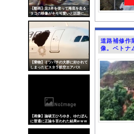
【画像】「マスク美人さ
【動画】足3本を使って海底を走る
人生のレール外れたら
タコの映像がキモ可愛いと話題に。
ウイグル人の女優が美
BYDの軽EVラッコ、
【画像】いい天気だか
道路補修作
『Re：ゼロから始め
像。ベトナ
意識高い系「インドに
田﨑さくらアナ セク
【乗物】ミツバチの大群に好かれて
しまったビスタラ航空エアバス
【有能】政府「トラッ
A320
【画像】キス釣りする
【医師解説】飲酒後の
グラドル山根千芽（3
【Xの車窓から】オー
【ポロリ悲話】ネット
【画像】論破王ひろゆき、ゆたぼん
【衝撃】「かわいい虫
に普通に正論を言われた結果w w w
w w w w w
「アメリカのヤンキー