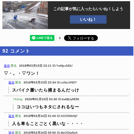
この記事が気に入ったら
いいね！しよう
いいね！
92
コメント
返信
匿名
2018年03月15日 23:11
ID:YwNjcxNDU
▽・。・▽ワン！
返信
匿名
2018年03月15日 23:34
ID:czNzc4NDY
スパイク履いたら捕まるんだっけ
743mg
2026年01月10日 02:40
ID:kwMjUyMDM
ココはいつもネタにされるなー
返信
匿名
2018年03月16日 01:04
ID:A0ODMzNjY
人も車もことごとく黒いな・・・・
返信
匿名
2018年03月16日 09:50
ID:MzODIwNzA