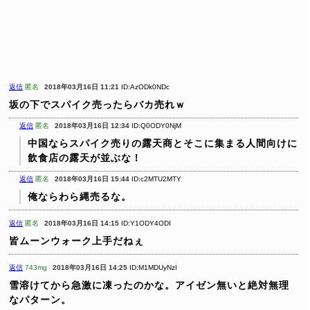
返信
匿名
2018年03月16日 11:21
ID:AzODk0NDc
坂の下でスパイク売ったらバカ売れｗ
返信
匿名
2018年03月16日 12:34
ID:Q0ODY0NjM
中国ならスパイク売りの露天商とそこに集まる人間向けに
飲食店の露天が並ぶな！
返信
匿名
2018年03月16日 15:44
ID:c2MTU2MTY
俺ならわら縄売るな。
返信
匿名
2018年03月16日 14:15
ID:Y1ODY4ODI
皆ムーンウォーク上手だねぇ
返信
743mg
2018年03月16日 14:25
ID:M1MDUyNzI
雪溶けてから急激に凍ったのかな。アイゼン無いと絶対無理
なパターン。