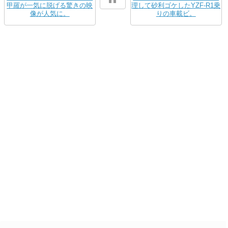
甲羅が一気に脱げる驚きの映
理して砂利ゴケしたYZF-R1乗
像が人気に。
りの車載ビ。