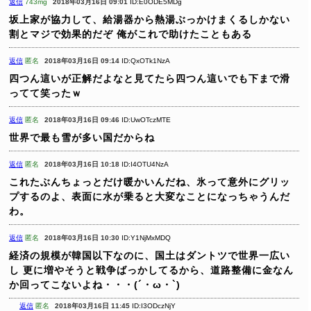
返信
743mg
2018年03月16日 09:01
ID:E0ODE5MDg
坂上家が協力して、給湯器から熱湯ぶっかけまくるしかない
割とマジで効果的だぞ
俺がこれで助けたこともある
返信
匿名
2018年03月16日 09:14
ID:QxOTk1NzA
四つん這いが正解だよなと見てたら四つん這いでも下まで滑
ってて笑ったｗ
返信
匿名
2018年03月16日 09:46
ID:UwOTczMTE
世界で最も雪が多い国だからね
返信
匿名
2018年03月16日 10:18
ID:I4OTU4NzA
これたぶんちょっとだけ暖かいんだね、氷って意外にグリッ
プするのよ、表面に水が乗ると大変なことになっちゃうんだ
わ。
返信
匿名
2018年03月16日 10:30
ID:Y1NjMxMDQ
経済の規模が韓国以下なのに、国土はダントツで世界一広い
し
更に増やそうと戦争ばっかしてるから、道路整備に金なん
か回ってこないよね・・・(´・ω・`)
返信
匿名
2018年03月16日 11:45
ID:I3ODczNjY