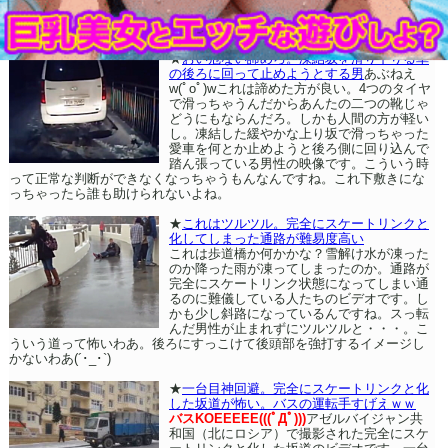
★
おい危ない諦めろ。凍結坂を滑り下りる車
の後ろに回って止めようとする男
あぶねえ
w(ﾟoﾟ)wこれは諦めた方が良い。4つのタイヤ
で滑っちゃうんだからあんたの二つの靴じゃ
どうにもならんだろ。しかも人間の方が軽い
し。凍結した緩やかな上り坂で滑っちゃった
愛車を何とか止めようと後ろ側に回り込んで
踏ん張っている男性の映像です。こういう時
って正常な判断ができなくなっちゃうもんなんですね。これ下敷きにな
っちゃったら誰も助けられないよね。
★
これはツルツル。完全にスケートリンクと
化してしまった通路が難易度高い
これは歩道橋か何かかな？雪解け水が凍った
のか降った雨が凍ってしまったのか。通路が
完全にスケートリンク状態になってしまい通
るのに難儀している人たちのビデオです。し
かも少し斜路になっているんですね。スっ転
んだ男性が止まれずにツルツルと・・・。こ
ういう道って怖いわあ。後ろにすっこけて後頭部を強打するイメージし
かないわあ(´･_･`)
★
一台目神回避。完全にスケートリンクと化
した坂道が怖い。バスの運転手すげえｗｗ
バスKOEEEEE(((ﾟДﾟ)))
アゼルバイジャン共
和国（北にロシア）で撮影された完全にスケ