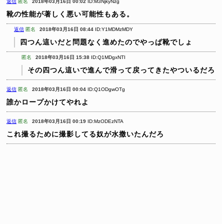
返信
匿名
2018年03月16日 00:02
ID:M3NjkyNzg
靴の性能が著しく悪い可能性もある。
返信
匿名
2018年03月16日 08:44
ID:Y1MDMzMDY
四つん這いだと問題なく進めたのでやっぱ靴でしょ
匿名
2018年03月16日 15:38
ID:Q1MDgxNTI
その四つん這いで進んで滑って戻ってきたやついるだろ
返信
匿名
2018年03月16日 00:04
ID:Q1ODgwOTg
誰かロープかけてやれよ
返信
匿名
2018年03月16日 00:19
ID:MzODEzNTA
これ撮るために撮影してる奴が水撒いたんだろ