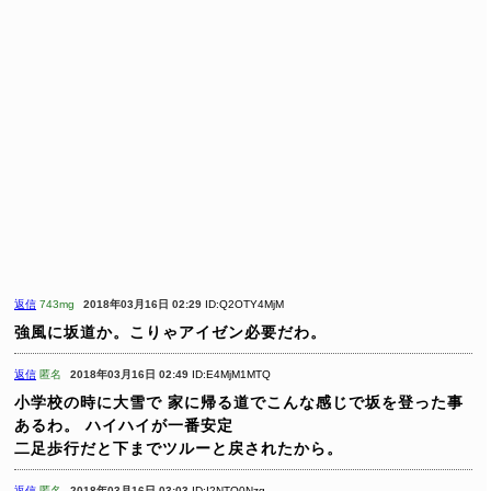
返信
743mg
2018年03月16日 02:29
ID:Q2OTY4MjM
強風に坂道か。こりゃアイゼン必要だわ。
返信
匿名
2018年03月16日 02:49
ID:E4MjM1MTQ
小学校の時に大雪で
家に帰る道でこんな感じで坂を登った事
あるわ。
ハイハイが一番安定
二足歩行だと下までツルーと戻されたから。
返信
匿名
2018年03月16日 03:03
ID:I2NTQ0Nzg