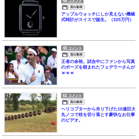
48
コメント
面白動画
アップルウォッチにしか見えない機械
式時計がスイスで誕生。（325万円）
40
コメント
面白動画
王者の余裕。試合中にファンから写真
のポーズを頼まれたフェデラーさんが
ｗｗｗ
62
コメント
面白動画
ヘリコプターから吊り下げた10連巨大
丸ノコで枝を切り落とす豪快なお仕事
のビデオ。