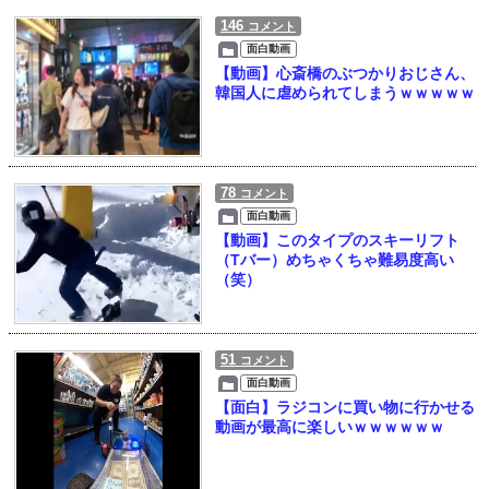
146
コメント
面白動画
【動画】心斎橋のぶつかりおじさん、
韓国人に虐められてしまうｗｗｗｗｗ
78
コメント
面白動画
【動画】このタイプのスキーリフト
（Tバー）めちゃくちゃ難易度高い
（笑）
51
コメント
面白動画
【面白】ラジコンに買い物に行かせる
動画が最高に楽しいｗｗｗｗｗｗ