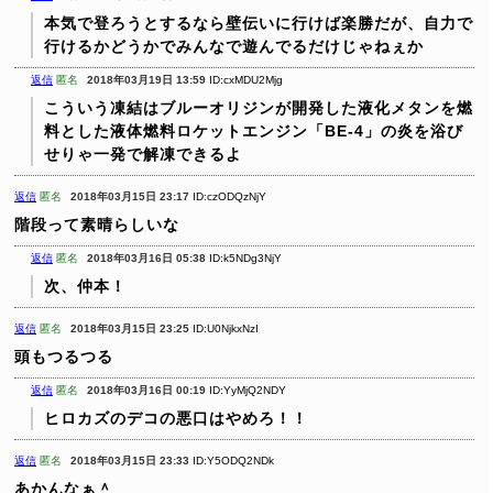
本気で登ろうとするなら壁伝いに行けば楽勝だが、自力で
行けるかどうかでみんなで遊んでるだけじゃねぇか
返信
匿名
2018年03月19日 13:59
ID:cxMDU2Mjg
こういう凍結はブルーオリジンが開発した液化メタンを燃
料とした液体燃料ロケットエンジン「BE-4」の炎を浴び
せりゃ一発で解凍できるよ
返信
匿名
2018年03月15日 23:17
ID:czODQzNjY
階段って素晴らしいな
返信
匿名
2018年03月16日 05:38
ID:k5NDg3NjY
次、仲本！
返信
匿名
2018年03月15日 23:25
ID:U0NjkxNzI
頭もつるつる
返信
匿名
2018年03月16日 00:19
ID:YyMjQ2NDY
ヒロカズのデコの悪口はやめろ！！
返信
匿名
2018年03月15日 23:33
ID:Y5ODQ2NDk
あかんなぁ＾