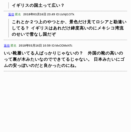
イギリスの国土って広い？
返信
匿名
2018年03月16日 23:49
ID:UzNjI1OTk
これとか２つ上のやつとか、景色だけ見てロシアと勘違い
してる？
イギリスはあれだけ緯度高いのにメキシコ湾流
のせいで雪なし国だぞ
返信
匿名
2018年03月16日 10:59
ID:MxODMxNTc
いい靴履いてる人ばっかりじゃないの？ 外国の靴の高いの
って裏が木みたいなのでできてるじゃない。
日本みたいにゴ
ムの安っぽいのだと良かったのにね。