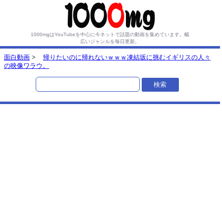
1000mgはYouTubeを中心に今ネットで話題の動画を集めています。
幅
広いジャンルを毎日更新。
面白動画
>
帰りたいのに帰れないｗｗｗ凍結坂に挑むイギリスの人々
の映像ワラウ。