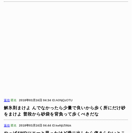
返信
匿名
2018年03月16日 04:34
ID:A0NjQzOTU
解氷剤まけよ
んでなかったら少量で良いから歩く所にだけ砂
をまけよ
普段から砂袋を背負って歩くべきだな
返信
匿名
2018年03月16日 04:44
ID:kwNjU5Mzk
やっぱ4WDツエーと思ったけど滑り出したら停まらないとこ