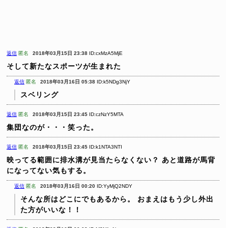
返信
匿名
2018年03月15日 23:38
ID:cxMzA5MjE
そして新たなスポーツが生まれた
返信
匿名
2018年03月16日 05:38
ID:k5NDg3NjY
スベリング
返信
匿名
2018年03月15日 23:45
ID:czNzY5MTA
集団なのが・・・笑った。
返信
匿名
2018年03月15日 23:45
ID:k1NTA3NTI
映ってる範囲に排水溝が見当たらなくない？
あと道路が馬背
になってない気もする。
返信
匿名
2018年03月16日 00:20
ID:YyMjQ2NDY
そんな所はどこにでもあるから。
おまえはもう少し外出
た方がいいな！！