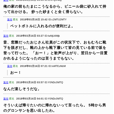
俺の家の前もたまにこうなるから、ビニール袋に砂入れて持
って出かける。
炒った砂まくと全く滑らない。
返信
匿名
2018年03月16日 15:42
ID:c2MTU2MTY
ペットボトルに入れるのが便利だよ。
返信
匿名
2018年03月16日 03:27
ID:IwNjU4Mjk
昔、窓際だったおじさん社員がこの状況下で、おもむろに靴
下を脱ぎだし、靴の上から靴下履いて皆の見ている前で坂を
登って行った。
「おー！」と歓声が上がり、翌日から一目置
かれるようになったのは言うまでもない。
返信
匿名
2018年03月16日 07:21
ID:IxMTEzMzM
おー！
返信
匿名
2018年03月16日 03:57
ID:Y0NDc0MTQ
なんだ楽しそうだな。
返信
匿名
2018年03月16日 04:01
ID:Y0NDc0MTQ
そういえば帰りたいのに帰れないって言ったら。
5時から男
のグロンサンを思い出したわ。