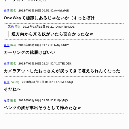
返信
匿名
2018年03月16日 00:52
ID:AyNzkzMjE
OneWayて標識にあるじゃないか（すっとぼけ
返信
匿名
2018年03月16日 05:21
ID:kyNTgxMDE
逆方向から来る奴がいたら面白かったなｗ
返信
匿名
2018年03月16日 01:12
ID:IwNjUzNDY
カーリングの靴履けばいい
返信
匿名
2018年03月16日 01:24
ID:Y1OTE1ODk
カメラアウトしたおっさんが戻ってきて堪えられんくなった
返信
743mg
2018年03月16日 01:37
ID:A3MDUxMjI
そだね〜
返信
匿名
2018年03月16日 01:53
ID:I1MjYyNjQ
ベンツの奴が車出そうとして諦めたなｗ