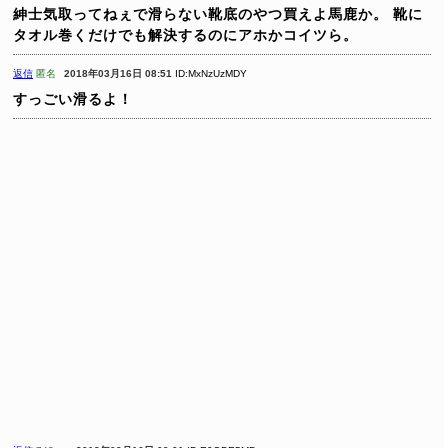
紳士気取ってねぇで滑らない靴底のやつ買えよ馬鹿か。
靴に
タオル巻くだけでも解決するのにアホかコイツら。
返信
匿名
2018年03月16日 08:51
ID:MxNzUzMDY
すっごい滑るよ！