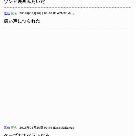
ゾンビ映画みたいだ
返信
匿名
2018年03月16日 00:40
ID:A2MTEyMzg
笑い声につられた
返信
匿名
2018年03月16日 00:49
ID:c3MDEzMzg
ケープカナべラルだろ