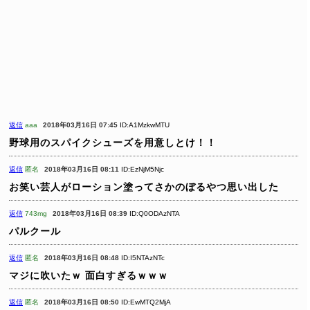
返信
aaa
2018年03月16日 07:45
ID:A1MzkwMTU
野球用のスパイクシューズを用意しとけ！！
返信
匿名
2018年03月16日 08:11
ID:EzNjM5Njc
お笑い芸人がローション塗ってさかのぼるやつ思い出した
返信
743mg
2018年03月16日 08:39
ID:Q0ODAzNTA
パルクール
返信
匿名
2018年03月16日 08:48
ID:I5NTAzNTc
マジに吹いたｗ
面白すぎるｗｗｗ
返信
匿名
2018年03月16日 08:50
ID:EwMTQ2MjA