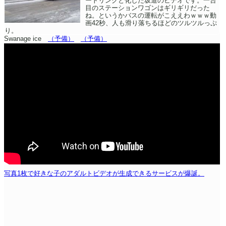
ートリンクと化した坂道のビデオです。一台
目のステーションワゴンはギリギリだった
ね。というかバスの運転がこええわｗｗｗ動
画42秒、人も滑り落ちるほどのツルツルっぷ
り。
Swanage ice
（予備）
（予備）
写真1枚で好きな子のアダルトビデオが生成できるサービスが爆誕。