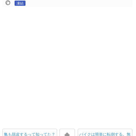
凍結
亀も脱皮するって知ってた？
バイクは簡単に転倒する。無