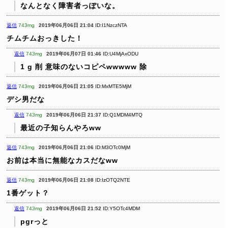
なんとなく障害者っぽいな。
返信
743mg
2019年06月06日 21:04
ID:I1NzczNTA
チムチムおっきした！
返信
743mg
2019年06月07日 01:46
ID:U4MjAxODU
1
g
削
意味のないコピペwwwww
除
返信
743mg
2019年06月06日 21:05
ID:MxMTE5MjM
デシ男だな
返信
743mg
2019年06月06日 21:37
ID:Q1MDM4MTQ
最近の子知らんやろww
返信
743mg
2019年06月06日 21:06
ID:M3OTc0MjM
お前は本当に無能なカスだなww
返信
743mg
2019年06月06日 21:08
ID:IzOTQ2NTE
1番ゲット？
返信
743mg
2019年06月06日 21:52
ID:Y5OTc4MDM
pgrっと