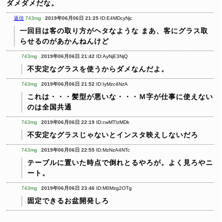
ダメダメだな。
返信
743mg
2019年06月06日 21:25
ID:E4MDcyNjc
一回目は客の取り方がヘタなような
まあ、客にグラス取
らせるのがあかんねんけど
743mg
2019年06月06日 21:42
ID:AyNjE3NjQ
不安定なグラスを使うからダメなんだよ。
743mg
2019年06月06日 21:52
ID:IyMzc4NzA
これは・・・髪型が悪いな・・・Ｍ字が仕事に使えない
のは全国共通
743mg
2019年06月06日 22:19
ID:cwMTIzMDk
不安定なグラスじゃないとインスタ映えしないだろ
743mg
2019年06月06日 22:55
ID:MzNzA4NTc
テーブルに置いた時点で倒れとるやろが。よく見ろやニ
ート。
743mg
2019年06月06日 23:46
ID:M0Mzg2OTg
固定できるお盆開発しろ