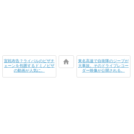
宣戦布告？ライバルのピザチ
東名高速で自衛隊のジープが
ェーンを包囲するドミノピザ
大事故。そのドライブレコー
の動画が人気に。
ダー映像が公開される。