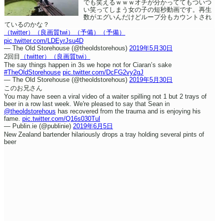
でも笑えるｗｗｗオチが分かっててもついつ
い笑ってしまう女の子の短秒動画です。再生
数がエグいんだけどループ分もカウントされ
ているのかな？
（twitter）
（良画質twi）
（予備）
（予備）
pic.twitter.com/LDEyrJsu4D
— The Old Storehouse (@theoldstorehous)
2019年5月30日
2回目
（twitter）
（良画質twi）
The say things happen in 3s we hope not for Ciaran’s sake
#TheOldStorehouse
pic.twitter.com/DcFG2vy2gJ
— The Old Storehouse (@theoldstorehous)
2019年5月30日
このお兄さん
You may have seen a viral video of a waiter spilling not 1 but 2 trays of
beer in a row last week. We're pleased to say that Sean in
@theoldstorehous
has recovered from the trauma and is enjoying his
fame.
pic.twitter.com/Q16s030Tul
— Publin.ie (@publinie)
2019年6月5日
New Zealand bartender hilariously drops a tray holding several pints of
beer