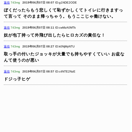
返信
743mg
2019年06月07日 08:07
ID:g1NDE2ODE
ぼくだったらもう悲しくて恥ずかしくてトイレに行きますっ
て言って
そのまま帰っちゃう。もうここじゃ働けない。
返信
743mg
2019年06月07日 08:11
ID:cwMzA0MTk
奴が包丁持って外飛び出したらヒロカズの責任な！
返信
743mg
2019年06月07日 08:27
ID:k0NjMyNTU
取っ手の付いたジョッキが大量でも持ちやすくていい
お盆な
んて使うのが悪い
返信
743mg
2019年06月07日 08:57
ID:c4NTE2NzE
ドジっ子ヒゲ