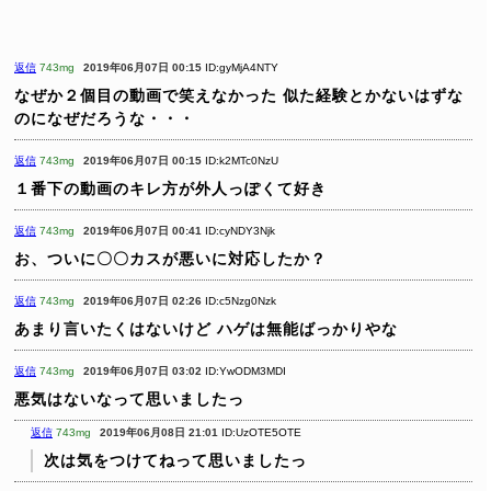
返信
743mg
2019年06月07日 00:15
ID:gyMjA4NTY
なぜか２個目の動画で笑えなかった
似た経験とかないはずな
のになぜだろうな・・・
返信
743mg
2019年06月07日 00:15
ID:k2MTc0NzU
１番下の動画のキレ方が外人っぽくて好き
返信
743mg
2019年06月07日 00:41
ID:cyNDY3Njk
お、ついに〇〇カスが悪いに対応したか？
返信
743mg
2019年06月07日 02:26
ID:c5Nzg0Nzk
あまり言いたくはないけど
ハゲは無能ばっかりやな
返信
743mg
2019年06月07日 03:02
ID:YwODM3MDI
悪気はないなって思いましたっ
返信
743mg
2019年06月08日 21:01
ID:UzOTE5OTE
次は気をつけてねって思いましたっ