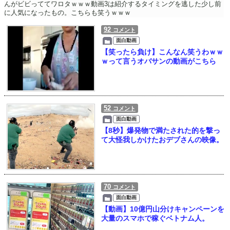
んがビビっててワロタｗｗｗ動画3は紹介するタイミングを逃した少し前
に人気になったもの。こちらも笑うｗｗｗ
92
コメント
面白動画
【笑ったら負け】こんなん笑うわｗｗ
ｗって言うオバサンの動画がこちら
52
コメント
面白動画
【8秒】爆発物で満たされた的を撃っ
て大怪我しかけたおデブさんの映像。
70
コメント
面白動画
【動画】10億円山分けキャンペーンを
大量のスマホで稼ぐベトナム人。