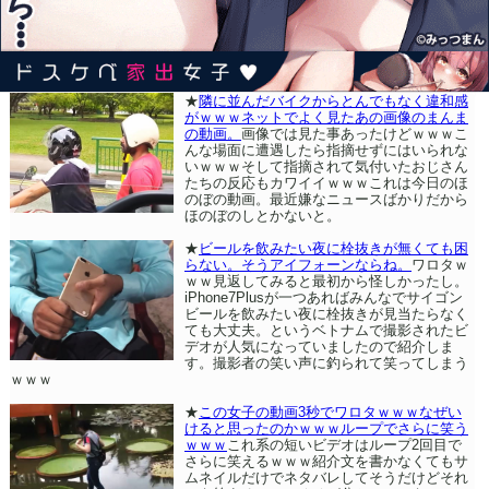
★
隣に並んだバイクからとんでもなく違和感
がｗｗｗネットでよく見たあの画像のまんま
の動画。
画像では見た事あったけどｗｗｗこ
んな場面に遭遇したら指摘せずにはいられな
いｗｗｗそして指摘されて気付いたおじさん
たちの反応もカワイイｗｗｗこれは今日のほ
のぼの動画。最近嫌なニュースばかりだから
ほのぼのしとかないと。
★
ビールを飲みたい夜に栓抜きが無くても困
らない。そうアイフォーンならね。
ワロタｗ
ｗｗ見返してみると最初から怪しかったし。
iPhone7Plusが一つあればみんなでサイゴン
ビールを飲みたい夜に栓抜きが見当たらなく
ても大丈夫。というベトナムで撮影されたビ
デオが人気になっていましたので紹介しま
す。撮影者の笑い声に釣られて笑ってしまう
ｗｗｗ
★
この女子の動画3秒でワロタｗｗｗなぜい
けると思ったのかｗｗｗループでさらに笑う
ｗｗｗ
これ系の短いビデオはループ2回目で
さらに笑えるｗｗｗ紹介文を書かなくてもサ
ムネイルだけでネタバレしてそうだけどそれ