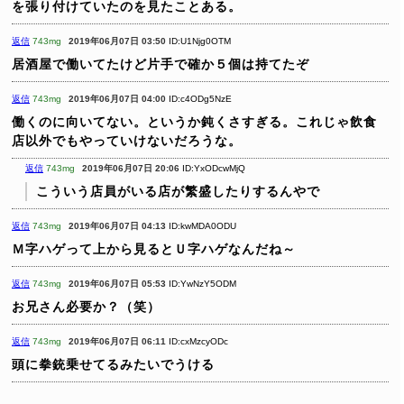
を張り付けていたのを見たことある。
返信
743mg
2019年06月07日 03:50
ID:U1Njg0OTM
居酒屋で働いてたけど片手で確か５個は持てたぞ
返信
743mg
2019年06月07日 04:00
ID:c4ODg5NzE
働くのに向いてない。というか鈍くさすぎる。これじゃ飲食
店以外でもやっていけないだろうな。
返信
743mg
2019年06月07日 20:06
ID:YxODcwMjQ
こういう店員がいる店が繁盛したりするんやで
返信
743mg
2019年06月07日 04:13
ID:kwMDA0ODU
Ｍ字ハゲって上から見るとＵ字ハゲなんだね～
返信
743mg
2019年06月07日 05:53
ID:YwNzY5ODM
お兄さん必要か？（笑）
返信
743mg
2019年06月07日 06:11
ID:cxMzcyODc
頭に拳銃乗せてるみたいでうける