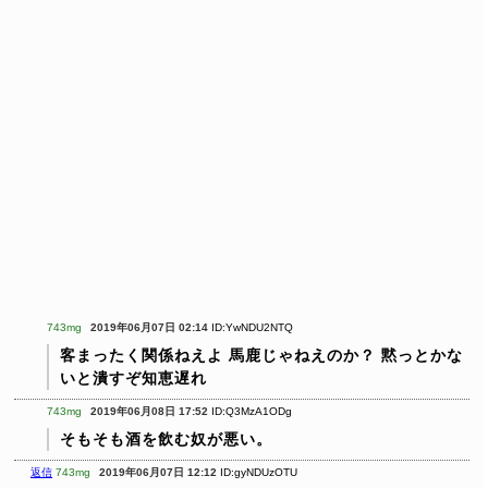
743mg
2019年06月07日 02:14
ID:YwNDU2NTQ
客まったく関係ねえよ
馬鹿じゃねえのか？
黙っとかな
いと潰すぞ知恵遅れ
743mg
2019年06月08日 17:52
ID:Q3MzA1ODg
そもそも酒を飲む奴が悪い。
返信
743mg
2019年06月07日 12:12
ID:gyNDUzOTU