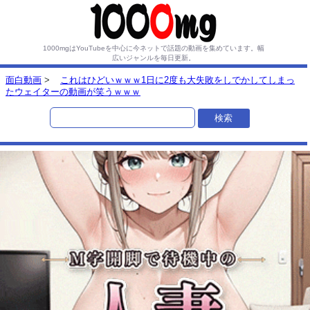
1000mgはYouTubeを中心に今ネットで話題の動画を集めています。
幅
広いジャンルを毎日更新。
面白動画
>
これはひどいｗｗｗ1日に2度も大失敗をしでかしてしまっ
たウェイターの動画が笑うｗｗｗ