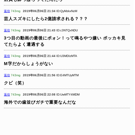
返信
743mg
2019年06月06日 21:34
ID:QyMzkxNzM
芸人スズキにしたら2億請求される？？？
返信
743mg
2019年06月06日 21:43
ID:c3NTQxNDU
3つ目の動画の最後にポォン！って鳴るやつ嫌い
ポッカキ見
てたらよく遭遇する
返信
743mg
2019年06月06日 21:44
ID:U3MDIzMTA
M字だからしょうがない
返信
743mg
2019年06月06日 21:56
ID:E4MTUyMTM
クビ（笑）
返信
743mg
2019年06月06日 22:08
ID:UwMTY4MDM
海外での歯並びガチで重要なんだな