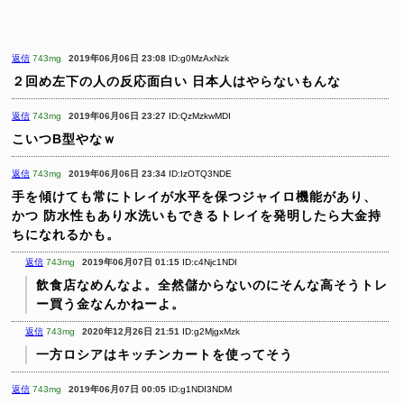
返信
743mg
2019年06月06日 23:08
ID:g0MzAxNzk
２回め左下の人の反応面白い
日本人はやらないもんな
返信
743mg
2019年06月06日 23:27
ID:QzMzkwMDI
こいつB型やなｗ
返信
743mg
2019年06月06日 23:34
ID:IzOTQ3NDE
手を傾けても常にトレイが水平を保つジャイロ機能があり、
かつ
防水性もあり水洗いもできるトレイを発明したら大金持
ちになれるかも。
返信
743mg
2019年06月07日 01:15
ID:c4Njc1NDI
飲食店なめんなよ。全然儲からないのにそんな高そうトレ
ー買う金なんかねーよ。
返信
743mg
2020年12月26日 21:51
ID:g2MjgxMzk
一方ロシアはキッチンカートを使ってそう
返信
743mg
2019年06月07日 00:05
ID:g1NDI3NDM