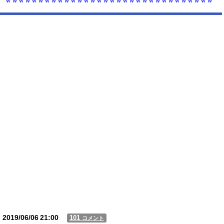
ｗｗｗｗｗｗｗｗｗｗｗｗｗｗｗｗｗｗｗｗｗｗｗｗｗｗｗｗｗｗｗｗ
ｗｗｗｗ...
【動画】USJの禁止エリアに子どもたちが続々乱入 → スタッフが注意し
ても止まらない事態に
Powered by livedoor 相互RSS
2019/06/06
21:00
101
コメント