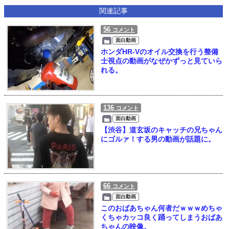
関連記事
56
コメント
面白動画
ホンダHR-Vのオイル交換を行う整備
士視点の動画がなぜかずっと見ていら
れる。
136
コメント
面白動画
【渋谷】道玄坂のキャッチの兄ちゃん
にゴルァ！する男の動画が話題に。
66
コメント
面白動画
このおばあちゃん何者だｗｗｗめちゃ
くちゃカッコ良く踊ってしまうおばあ
ちゃんの映像。