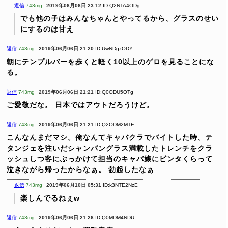
返信
743mg
2019年06月06日 23:12
ID:Q2NTA4ODg
でも他の子はみんなちゃんとやってるから、グラスのせい
にするのは甘え
返信
743mg
2019年06月06日 21:20
ID:UwNDgzODY
朝にテンプルバーを歩くと軽く10以上のゲロを見ることにな
る。
返信
743mg
2019年06月06日 21:21
ID:Q0ODU5OTg
ご愛敬だな。
日本ではアウトだろうけど。
返信
743mg
2019年06月06日 21:21
ID:Q2ODM2MTE
こんなんまだマシ。俺なんてキャバクラでバイトした時、テ
タンジェを注いだシャンパングラス満載したトレンチをクラ
ッシュしつ客にぶっかけて担当のキャバ嬢にビンタくらって
泣きながら帰ったからなぁ。
勃起したなぁ
返信
743mg
2019年06月10日 05:31
ID:k3NTE2NzE
楽しんでるねぇw
返信
743mg
2019年06月06日 21:26
ID:Q0MDM4NDU