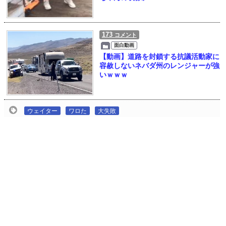
173
コメント
面白動画
【動画】道路を封鎖する抗議活動家に
容赦しないネバダ州のレンジャーが強
いｗｗｗ
ウェイター
ワロた
大失敗