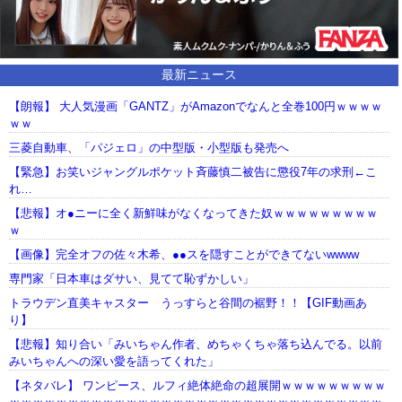
最新ニュース
【朗報】 大人気漫画「GANTZ」がAmazonでなんと全巻100円ｗｗｗｗ
ｗｗ
三菱自動車、「パジェロ」の中型版・小型版も発売へ
【緊急】お笑いジャングルポケット斉藤慎二被告に懲役7年の求刑←こ
れ…
【悲報】オ●ニーに全く新鮮味がなくなってきた奴ｗｗｗｗｗｗｗｗｗ
ｗ
【画像】完全オフの佐々木希、●●スを隠すことができてないwwww
専門家「日本車はダサい、見てて恥ずかしい」
トラウデン直美キャスター うっすらと谷間の裾野！！【GIF動画あ
り】
【悲報】知り合い「みいちゃん作者、めちゃくちゃ落ち込んでる。以前
みいちゃんへの深い愛を語ってくれた」
【ネタバレ】 ワンピース、ルフィ絶体絶命の超展開ｗｗｗｗｗｗｗｗｗ