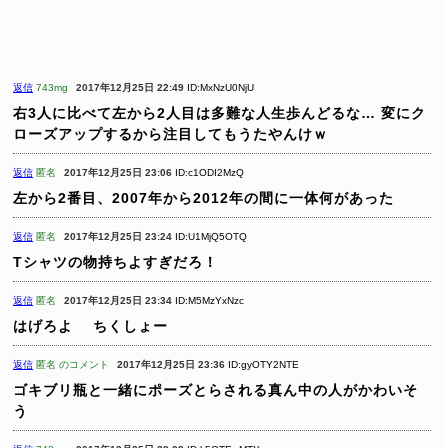
返信
743mg
2017年12月25日 22:49
ID:MxNzU0NjU
右3人に比べて左から2人目は多難な人生歩んどるな…
変にク
ローズアップするから注目してもうたやんけｗ
返信
匿名
2017年12月25日 23:06
ID:c1ODI2MzQ
左から2番目、2007年から2012年の間に一体何があった
返信
匿名
2017年12月25日 23:24
ID:U1MjQ5OTQ
Tシャツの物持ちよすぎだろ！
返信
匿名
2017年12月25日 23:34
ID:M5MzYxNzc
はげろよ
ちくしょー
返信
匿名 のコメント
2017年12月25日 23:36
ID:gyOTY2NTE
ゴキブリ瓶と一緒にポーズとらされる真ん中の人がかわいそ
う