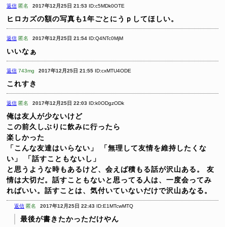
返信
匿名
2017年12月25日 21:53
ID:c5MDk0OTE
ヒロカズの額の写真も1年ごとにうｐしてほしい。
返信
匿名
2017年12月25日 21:54
ID:Q4NTc0MjM
いいなぁ
返信
743mg
2017年12月25日 21:55
ID:cxMTU4ODE
これすき
返信
匿名
2017年12月25日 22:03
ID:k0ODgzODk
俺は友人が少ないけど
この前久しぶりに飲みに行ったら
楽しかった
「こんな友達はいらない」
「無理して友情を維持したくな
い」
「話すこともないし」
と思うような時もあるけど、会えば積もる話が沢山ある。
友
情は大切だ。話すこともないと思ってる人は、一度会ってみ
ればいい。話すことは、気付いていないだけで沢山あなる。
返信
匿名
2017年12月25日 22:43
ID:E1MTcwMTQ
最後が書きたかっただけやん