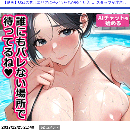
【動画】USJの禁止エリアに子どもたちが続々乱入 → スタッフが注意し
ても止まらない事態に
Powered by livedoor 相互RSS
2017/12/25
21:40
62
コメント