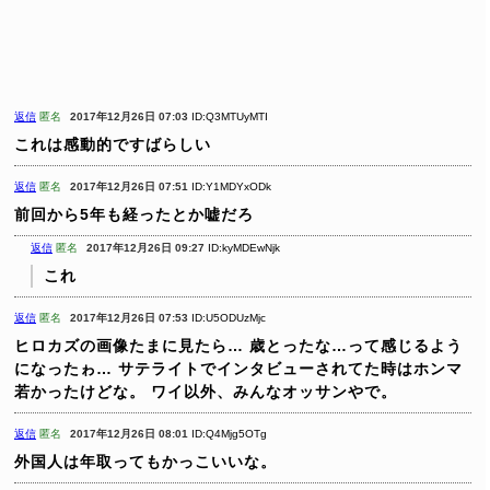
返信
匿名
2017年12月26日 07:03
ID:Q3MTUyMTI
これは感動的ですばらしい
返信
匿名
2017年12月26日 07:51
ID:Y1MDYxODk
前回から5年も経ったとか嘘だろ
返信
匿名
2017年12月26日 09:27
ID:kyMDEwNjk
これ
返信
匿名
2017年12月26日 07:53
ID:U5ODUzMjc
ヒロカズの画像たまに見たら…
歳とったな…って感じるよう
になったゎ…
サテライトでインタビューされてた時はホンマ
若かったけどな。
ワイ以外、みんなオッサンやで。
返信
匿名
2017年12月26日 08:01
ID:Q4Mjg5OTg
外国人は年取ってもかっこいいな。