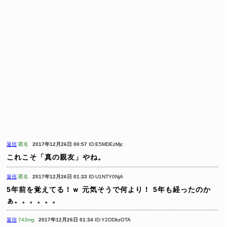
返信
匿名
2017年12月26日 00:57
ID:E5MDEzMjc
これこそ「真の親友」やね。
返信
匿名
2017年12月26日 01:33
ID:U1NTY0NjA
5年前を覚えてる！ｗ
元気そうで何より！
5年も経ったのか
ぁ。。。。。。
返信
743mg
2017年12月26日 01:34
ID:Y2ODkzOTA