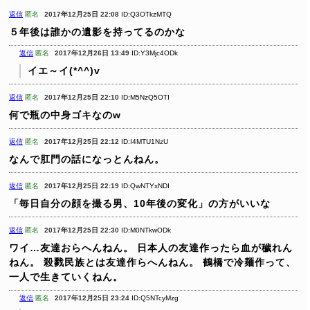
返信
匿名
2017年12月25日 22:08
ID:Q3OTkzMTQ
５年後は誰かの遺影を持ってるのかな
返信
匿名
2017年12月26日 13:49
ID:Y3Mjc4ODk
イエ～イ(*^^)v
返信
匿名
2017年12月25日 22:10
ID:M5NzQ5OTI
何で瓶の中身ゴキなのw
返信
匿名
2017年12月25日 22:12
ID:I4MTU1NzU
なんで肛門の話になっとんねん。
返信
匿名
2017年12月25日 22:19
ID:QwNTYxNDI
「毎日自分の顔を撮る男、10年後の変化」の方がいいな
返信
匿名
2017年12月25日 22:30
ID:M0NTkwODk
ワイ…友達おらへんねん。
日本人の友達作ったら血が穢れん
ねん。
殺戮民族とは友達作らへんねん。
鶴橋で冷麺作って、
一人で生きていくねん。
返信
匿名
2017年12月25日 23:24
ID:Q5NTcyMzg