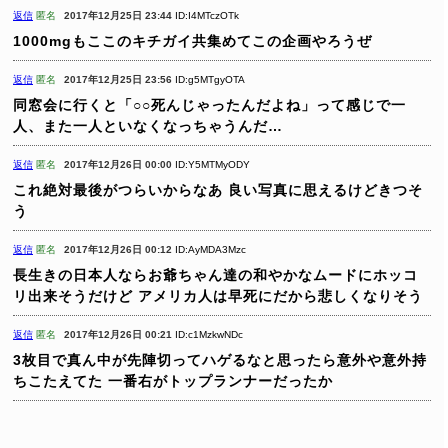
返信
匿名
2017年12月25日 23:44
ID:I4MTczOTk
1000mgもここのキチガイ共集めてこの企画やろうぜ
返信
匿名
2017年12月25日 23:56
ID:g5MTgyOTA
同窓会に行くと「○○死んじゃったんだよね」って感じで一
人、また一人といなくなっちゃうんだ…
返信
匿名
2017年12月26日 00:00
ID:Y5MTMyODY
これ絶対最後がつらいからなあ
良い写真に思えるけどきつそ
う
返信
匿名
2017年12月26日 00:12
ID:AyMDA3Mzc
長生きの日本人ならお爺ちゃん達の和やかなムードにホッコ
リ出来そうだけど
アメリカ人は早死にだから悲しくなりそう
返信
匿名
2017年12月26日 00:21
ID:c1MzkwNDc
3枚目で真ん中が先陣切ってハゲるなと思ったら意外や意外持
ちこたえてた
一番右がトップランナーだったか