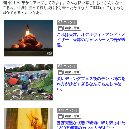
初回の1982年からアップしてみます。みんな良い感じにおっさんになっ
てるね。生涯に渡って撮り続けると誓ったそうなので1000mgでもずっと
紹介できるといいなあ。
93
コメント
画像・写真
これは天才。オグルヴィ・アンド・メ
イザー・香港のキャンペーン広告が秀
逸。
82
コメント
画像・写真
英レディングフェス後のテント場の荒
れ方がひどすぎるなんてもんじゃな
い。
132
コメント
画像・写真
ほぼ完璧な状態で琥珀に取り残された
1200万年前のカマキリがすごい。