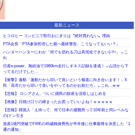
最新ニュース
ヒコロヒー コンビニで割引おにぎりは〝絶対買わない〟理由
PTA会長「PTA参加拒否した親へ最終警告。こうなってもいい？」
ハンターハンターにわか「何でも切れる刀は具現化できない(ﾆﾁｯ」←こ
れ
日産e-power、無給油で1980km走行しギネス記録を達成！→山頂から下
ってるだけでした…
【衝撃】蓮舫「蓮舫だから叩いて良いという報道に向き合います！」X
民「高市だから叩いて良いをやってるのがお前だろ」←これ…w w
【悲報】 ロシアさん、ついに国民の財産を没収しはじめる
【画像】日焼け口リの締まったお尻っていいよね！ｗｗｗｗｗ
【悲報】韓国人「え待って、何で日本の避難所って10年前と同レベルな
の(ドン引き
資産1億円突破でFIREの45歳独身男性が半年後に仕事復帰を決意した「1
通の通知」