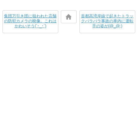
集団万引き団に狙われた店舗
首都高湾岸線で起きたトラッ
の防犯カメラの映像。これは
クバラバラ事故の車内に運転
かわいそう(´･_･`)
手の姿が(@_@;)