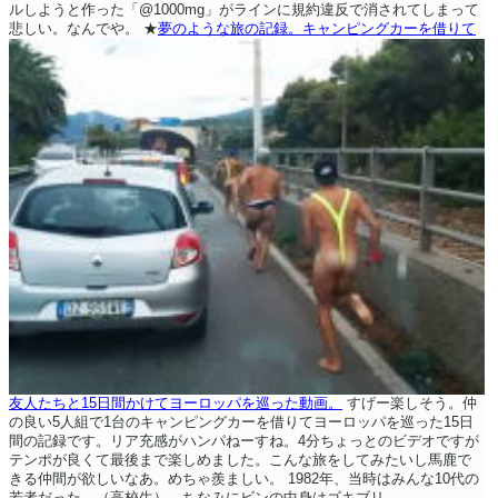
ルしようと作った「@1000mg」がラインに規約違反で消されてしまって
悲しい。なんでや。
★
夢のような旅の記録。キャンピングカーを借りて
友人たちと15日間かけてヨーロッパを巡った動画。
すげー楽しそう。仲
の良い5人組で1台のキャンピングカーを借りてヨーロッパを巡った15日
間の記録です。リア充感がハンパねーすね。4分ちょっとのビデオですが
テンポが良くて最後まで楽しめました。こんな旅をしてみたいし馬鹿で
きる仲間が欲しいなあ。めちゃ羨ましい。
1982年、当時はみんな10代の
若者だった。（高校生） ちなみにビンの中身はゴキブリ。