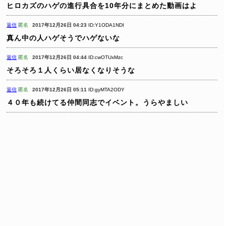
ヒロカズのハゲの進行具合を10年分にまとめた動画はよ
返信
匿名
2017年12月26日 04:23
ID:Y1ODA1NDI
真ん中の人ハゲそうでハゲないな
返信
匿名
2017年12月26日 04:44
ID:cwOTUxMzc
そろそろ１人くらい居なくなりそうな
返信
匿名
2017年12月26日 05:11
ID:gyMTA2ODY
４０年も続けてる仲間同志でイベント。うらやましい