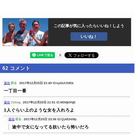
この記事が気に入ったら
いいね！しよう
いいね！
62
コメント
返信
匿名
2017年12月25日 21:49
ID:kyMzA3MDk
一丁目一番
返信
743mg
2017年12月25日 21:51
ID:M0Mjk5NjE
1人ぐらい上のような女を入れろよ
返信
匿名
2017年12月25日 23:36
ID:QyMDI4Mjc
途中で女になってる奴いたら怖いだろ