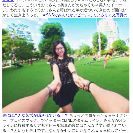
だしてるし。こういうおっさんは奥さんがめちゃくちゃ美人なイメー
ジ。わたすもそろそろおっさんと呼ばれる年が近づいてきたので面白お
かしく生きようっと。
★
SNSでみんながアピールしているリア充写真の
裏にはこんな苦労が隠されている！？
ちょっと面白かったｗｗｗミクシ
ー、フェイスブック、ツイッターにLINEのタイムライン。みんながオン
ラインに投稿するリア充アピール写真の裏にはこんな苦労が隠されてい
る！？というビデオです。なかなかセンスいいなこれｗｗｗ私もアピー