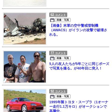
62
コメント
画像・写真
【画像】米軍の空中警戒管制機
（AWACS）がイランの攻撃で破壊さ
れる。
77
コメント
画像・写真
5人の友人たちが5年ごとに同じポーズ
で写真を撮る。が40年目に突入！
92
コメント
画像・写真
1995年製トヨタ・スープラ（1オーナ
ー走行1.1万キロ）がオークションで
高騰中。