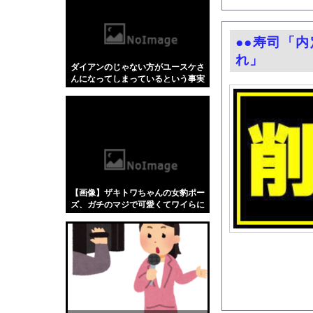
【4/4】嫁が浮気を
本田望結、お○ぱいが
●●寿司「
【画像】TBS若手女
れ」
ダイアンのじゃない方がユースケさ
「被告はモンスター」
んになってしまっているという事実
伊Autosprint誌
←これ
韓国メディア「経済成
言うほどスーパーカブ
【にじさんじ】石神が
【超朗報】スクールド
【物議】ジャンポケ斉
【画像】ザキトワちゃんの女豹ポー
【衝撃】烈海王「この
ズ、ガチのマジで可愛くてワイらに
刺さりまくってしまうw w w w w w
保健師「まずは社食で
w w w w
【日向坂46】坂井新奈、
海外「日本なんて行く
『ソニーが嫌い』←ま
ショートスリーパー、誹