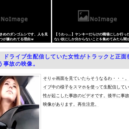
年ちょいで90％減少・・・・・
キャバ嬢 → ｗｗｗｗｗｗｗｗｗｗｗｗｗｗｗｗｗｗ
最強の「美少女ゲームランキング」が発表！!！ あの名作も
によりドアが勝手に開いてしまう件
きめのダンゴムシです、人を見
【うわっ…】ヤンキーだらけの職場にしか行っ
ードや濡れ場おっぱいがエロ過ぎる！人生最後のラスト写真集、最高！...
つが嫌われてる理由ｗ
ない奴にしか分からないことを集めてみたら闇
SM調教 終わらない前立腺イキ地獄』をrawやhitomiを...
ぎた件w w w w w w w w w w
周りに助けを乞う父親と、スマホを向けてインプレ稼ぎの見物人
】ドライブ生配信していた女性がトラックと正面
ピニンファリーナ、日本の鉄道初デザイン。南海電鉄が新たな空港特急...
う事故の映像。
学部JD1年のフェラシーンがコチラ
国で認めてるもの 「キムチ」あと3つは？
そりゃ画面を見ていたらそうなるわ・・・
ダム「9門開放！（全力放流」中国都市「三峡沿線の道路水没」中国政...
イブ中の様子をスマホを使って生配信して
て、ついに、、、
性が起こした事故のビデオです。後半に事
代表監督を追及「なぜ負けたのか」
映像があります。再生注意。
べきか…1万年ぶり史上最大級の火山の兆し＝韓国の反応
いた。私が上に物を投げるフリをする → 猫はこうなります…
やが、始めるまでのロードマップ教えてくれ