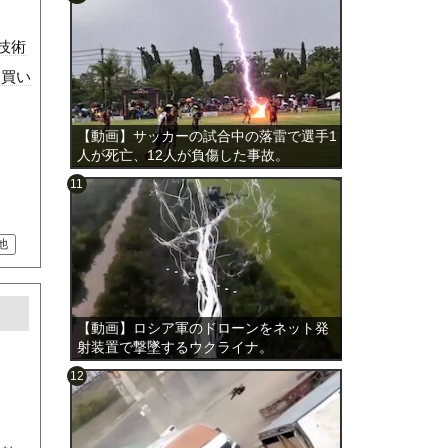
技術
ら買い
【動画】サッカーの試合中の落雷で選手1
人が死亡、12人が負傷した事故。
他
【動画】ロシア軍のドローンをネット発
射装置で撃墜するウクライナ。