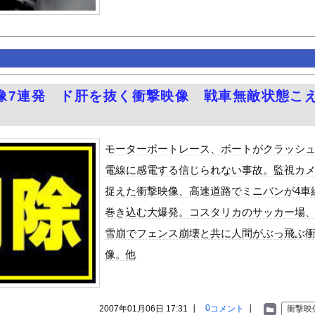
タイルよすぎて一般男性が隣に並ぶとチンチクリンに見えてしまう
ちてパンツが透けてしまうハプニング！！【GIF動画あり】
荷してるんやけど「こういうの欲しい」とかある？
ードや濡れ場おっぱいがエロ過ぎる！人生最後のラスト写真集、最高！...
を巻いて焼いただけの料理、なぜかグロいｗｗｗｗｗ
像7連発 ド肝を抜く衝撃映像 戦車無敵状態こ
ット、意外と少ない
さん、エッチな水を浴びをしてしまう
的に行っては「こんなもんか…」ってなるラーメン屋wwwwwww
モーターボートレース、ボートがクラッシ
テルでお馴染みのホテルミラコスタさん 値上げして改悪していたこと...
電線に感電する信じられない事故。監視カ
派のパヨおば、自分の家に来られたら全力で拒否るｗｗｗｗｗｗｗｗｗ...
捉えた衝撃映像、高速道路でミニバンが4車
至近距離でイチャイチャできる新作イメビが出たぞ！
巻き込む大爆発。コスタリカのサッカー場
ん』6話感想 モブ令嬢に絡まれるアンナ！
雪崩でフェンス崩壊と共に人間がぶっ飛ぶ
ビスかと思ったら野生の炊飯器で草 ほか
像。他
」ランキング、ついに発表される
がアジア人にケンカを売った結果ｗｗｗ」 ほか
いう自炊最強のメシｗｗｗｗｗｗｗｗ
0
2007年01月06日 17:31 ┃
コメント
┃
衝撃映