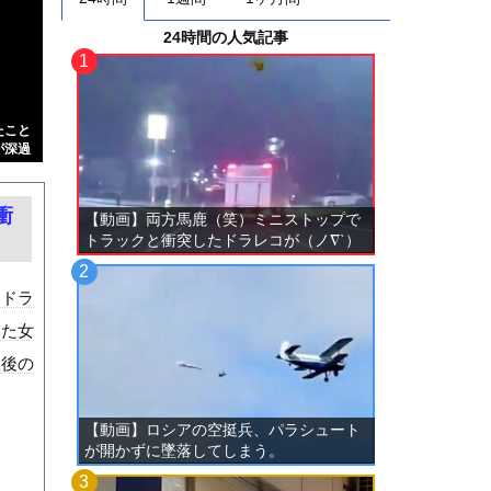
24時間の人気記事
たこと
が深過
衝
【動画】両方馬鹿（笑）ミニストップで
トラックと衝突したドラレコが（ノ∇`）
。ドラ
いた女
故後の
【動画】ロシアの空挺兵、パラシュート
が開かずに墜落してしまう。