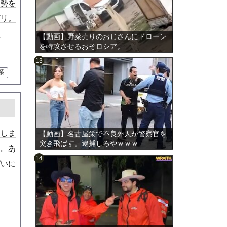
体勢を
ギリ。
ｗ
【動画】野菜売りのおじさんにドローン
を特攻させるおそロシア。
系
のは表
てしま
【動画】名古屋栄で不良外人が警察官を
突き飛ばす。逮捕しろやｗｗｗ
す。あ
ぱいに