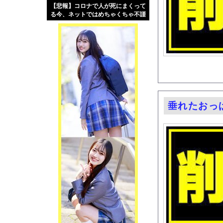
【悲報】コロナで人が死にまくって
【緊急】肛門にスティ
る今、ネットではめちゃくちゃ不謹
お知らせ
慎なネタが大流行・・・
【動画】タイのティパ
Powered by livedo
1000m
このページは
示されません。
垂れたおっ