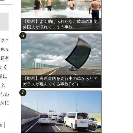
帰
【動画】よく助けられたな。岐阜の川で
外国人が溺れてしまう事故。
ック企
で色々
で超有
ゃく
題に
【動画】高速道路を走行中の車からリア
ガラスが飛んでくる事故(ﾟoﾟ)
」と
方なお
近所に
他