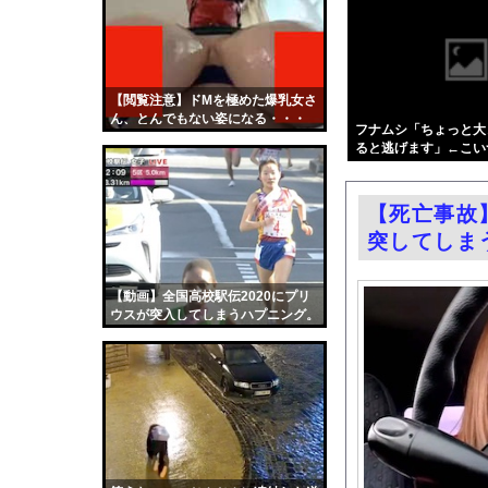
ホームレスの数、20
リン
【動画】東大生ｖｓ 
- 固
【画像】有志によって
定リ
【閲覧注意】ドMを極めた爆乳女さ
中国製自動車、不具合
ん、とんでもない姿になる・・・
ンク
フナムシ「ちょっと大
井上晴美、乳首ヘアヌ
ると逃げます」←こい
自動
エロ漫画『はじめての緊縛
更新
中国人の子供が溺れ、
【死亡事故
ツー
フェラーリを手がけた
突してしま
ル
今日撮れたK大学文〇
お前らがメイドイン韓
【動画】全国高校駅伝2020にプリ
ウスが突入してしまうハプニング。
中国「大洪水！」三峡
職場の人妻と不倫をし
韓国国会、サッカー前
日本旅行キャンセルす
うちのネコが目の前に
ガチの釣り初心者なん