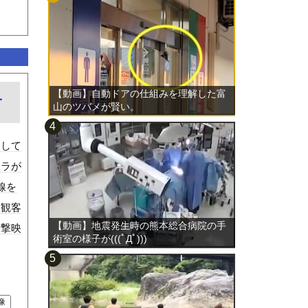
え
【動画】自動ドアの仕組みを理解した富
山のツバメが賢い。
ュして
メラが
線を
、観客
【動画】地震発生時の熊本総合病院の手
衝撃映
術室の様子が(((ﾟДﾟ)))
像