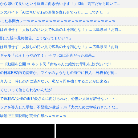
から叩いて良いという報道に向き合います！」X民「高市だから叩いて...
ンのバイト「AIにちいかわの画像を食わせてっと………できた！」
作った林間カレーｗｗｗｗｗｗｗｗｗｗｗｗｗｗｗｗｗｗｗｗｗｗｗｗ
は通用せず「人殺しの汚い足で広島の土を踏むな！」→広島県民「お前...
加拒否した親へ最終警告。こうなってもいい？」
は通用せず「人殺しの汚い足で広島の土を踏むな！」→広島県民「お前...
ギャル「ねぇもうやめて！」⇒ マ○コは正直だった結果…
ード動画を公開 ⇒ ネット民「赤ちゃんに絶対に母乳を上げないで！...
の日本EEZ内で調査か、ワイヤのようなもの海中に投入…外務省が抗...
介入は一時しのぎに過ぎない。私なら円を強くすることが出来る」
てないって信じられないんだが…
で逸材AV女優の田野憂さんに向けられた、心無い人達が許せない・・...
ッグを導入した学校、不登校が激減→JK「犬のために学校行きたくな...
騒動で主演映画が完全白紙へｗｗｗｗｗ
タイルよすぎて一般男性が隣に並ぶとチンチクリンに見えてしまう
を警察が取り押さえて移動させた」と市民団体が告発、「児童……どこ...