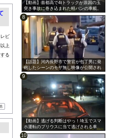
【動画】首都高で4tトラックが原因の玉
突き事故に巻き込まれた軽バンの車載。
て
テレビ
る以上
吐する
【話題】河内長野市で警官が包丁男に発
砲したシーンのモザ無し映像が公開され
る。
他
【動画】逃げる判断はやっ！埼玉でスマ
ホ運転のプリウスに当て逃げされる車
載。