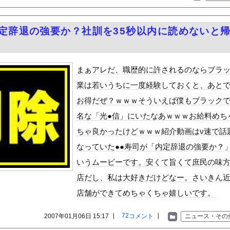
している。私の知らないスマホで連絡を取り合い、日中会ったりしてい...
でかすぎて浴衣を突き破ってしまう…
内定辞退の強要か？社訓を35秒以内に読めないと
子アナのJK時代のセーラー服姿ｗ
元ジャンポケ斉藤慎二被告に懲役７年求刑でほぼ実刑確実？弁護側の主...
：ニューエイ代表渾身のアストンマーチンAMR26を改善に導い...
まぁアレだ、職歴的に許されるのならブラ
長しているといっても中味はメモリ価格だけ。雇用増加見通しが半減し...
業は若いうちに一度経験しておくと、あと
って良いバイクか？
お得だぜ？ｗｗｗそういえば僕もブラック
ミームを堪能しとる
名な「光●信」にいたなあｗｗｗお給料めち
ッグを導入した学校、不登校が激減→JK「犬のために学校行きたくな...
ちゃ良かったけどｗｗｗ紹介動画はν速で話
藤裁判、被害女性「モンスター」斉藤被告「同意と思ってた」←これど...
なっていた●●寿司が「内定辞退の強要か？
砂糖水を飲めば復活するぞ」ワイ「これはトンデモ理論やろなぁ」ﾍﾟ...
いうムービーです。安くて旨くて庶民の味
大盛り頼むの辞めてみます？」 ワイ「…食っちゃいけないものを売...
店だし、私は大好きだけどなー。さいきん
単独で外番組初出演ｷﾀ━(ﾟ∀ﾟ)━!!!!
店舗ができてめちゃくちゃ嬉しいです。
んじゃなかった…」 日本を知ってしまったディズニー信者、帰国後『...
あわかる『ソニー信者が嫌い』←まあわかる『任天堂信者が嫌い』←ま...
72
2007年01月06日 15:17 ┃
コメント
┃
ニュース・その
謗中傷を受けて突然泣き出すwwwwwwwwwwwwwwwww