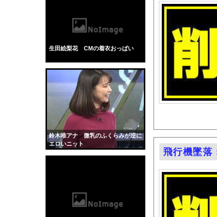
【驚愕】会社=人生だ
ワイみたいな『勉強だ
幽霊、体外離脱、既視感
【衝撃】マチアプで会
生田絵梨花 CMの着衣おっぱい
【動画あり】ボーイッ
【画像】温泉美女さん
かわいい彼女のために
【動画】ヒョウ2頭が
道路脇で男性が缶切断
【黒歴史】こういう昔
鈴木唯アナ 微乳のふくらみが逆に
韓国人「安貞桓が韓国
エロいニット
飛行機墜落：
ケンタッキーとか言う
【画像】このAVが性
【悲報】味噌ラーメン
【中国】男の子が爆竹
【画像】伊藤舞雪とか