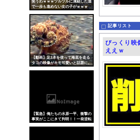
笑うわｗｗｗツルツルに凍結した道
【悲報】瀬戸環奈がス
で一歩も進めない女の子がｗｗｗ
友廣南実アナ 海に落
道の駅に野菜や果物出
記事リスト
井上晴美、乳首ヘアヌ
【画像】ネギに豚バラ
びっくり映
左ハンドル車のデメリ
ええｗ
【動画】DJ SODA
【動画】足3本を使って海底を走る
タコの映像がキモ可愛いと話題に。
天下一品とかいう定期
【ディズニー】高級ホ
【動画】移民受け入れ
グラドル後藤まつりと
『悪役令嬢転生おじさ
【Xの車窓から】オー
【緊急】俺たちの水原一平、衝撃の
【衝撃】「かわいい虫
事実がここにきて判明！！一発逆転
へ！！←これw w w w w w w w w
「アメリカのヤンキー
【悲報】「蕎麦」とか