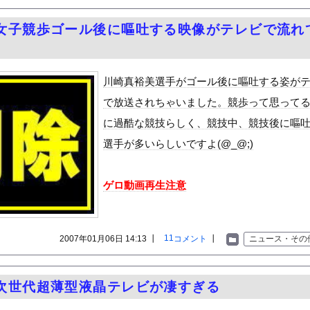
の机がこの女の子の椅子にされてたらｗｗｗ
女子競歩ゴール後に嘔吐する映像がテレビで流れ
、可愛すぎる
屈みで完全に見えてる動画が拡散されてしまう…
いう地雷系の女子高生って好きじゃないの？
川崎真裕美選手がゴール後に嘔吐する姿が
ナンバーワンだ」 熊本地震直後の日本の対応のスピードに世界が衝撃
で放送されちゃいました。競歩って思って
にチン凸したアジア人短小男
、爆笑されてしまうｗｗｗ
に過酷な競技らしく、競技中、競技後に嘔
た嫁。まさかと思い長男のDNA鑑定をするがいいな？と問うと、元嫁...
選手が多いらしいですよ(@_@;)
ロシア軍兵士のHIV感染が2000％急増…ウクライナメディア！
のSNS更新が1週間途絶え、様々な憶測が飛び交う。1週間ぶりの投...
管理フォーーーーム！！！」
ゲロ動画再生注意
の金庫触らないでよ！」キチママ『そこに金庫があったから、開けてみ...
mの新人グラドル、衝撃の限界露出wwwwwww三園響子、「週刊...
11
2007年01月06日 14:13 ┃
コメント
┃
ニュース・その
なみアナ 巨乳 ＆ ノースリーブ！！【GIF動画あり】
チキだと思って買ったら小さかったから店に戻って確認したら！！！！...
業界、ガチで限界へ…「サ終」相次ぎ倒産が過去最多ペース “当たれ...
次世代超薄型液晶テレビが凄すぎる
アツさMax！心も踊る「マンガ毎週末セール（50%還元）」2日...