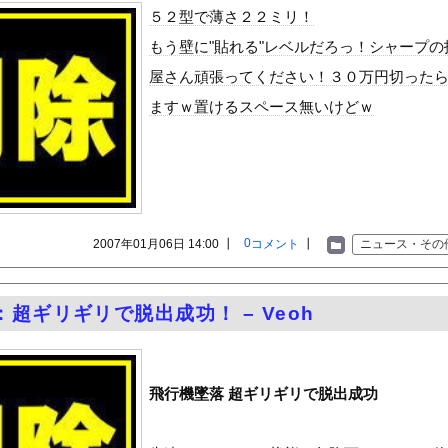
った日本人、定年後に何者でもなくなるwww
５２型で薄さ２２ミリ！
けできる高学歴発達障害者』ってどう生きたらいいんや？
もう壁に"貼れる"レベルだろっ！シャープの
…… 5000人調査で判明″不思議な体験”の約半数は「心地よか...
屋さん頑張ってください！３０万円切った
う約束してた相手に『この返信』送ったらブロックされた結果ｗｗｗｗ...
ますｗ置けるスペース無いけどｗ
シュ美少女「どうしたん？おっぱい揉む？
」
、濡れタオルでお尻の形が透けてしまう
美味しい料理を用意した。部屋まで持って行く → この仕打ちです…
木に登って激しい戦い
していたドラム缶が爆発
0
2007年01月06日 14:00 ┃
コメント
┃
ニュース・その
の大学ヤリサーの流出エロ動画（顔出し）が一番抜ける
代表に激怒！『惨憺たる結果、徹底的な刷新が必要だ』と監督や協会を...
超ギリギリで脱出成功！ – Veoh
唐揚げ屋ｗｗｗｗｗ
癖ブッ刺さりで精子ドクドク作られるわｗｗｗｗ
で行列、出来ない
飛行機墜落 超ギリギリで脱出成功
に点火 マンホールが爆発しふた吹き飛ぶ
いうＡＶ女優ｗｗｗｗｗｗｗｗｗｗw