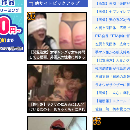
他サイトピックアップ
【衝撃】蓮舫「蓮舫だ
【画像】セブンイレブ
【画像】安心系JCが
コテ
左翼市民団体、広島で
リン
PTA会長「PTA参
- 固
左翼市民団体、広島で
定リ
【閲覧注意】女ギャングが女を拷問
手マン嫌がる彼氏持ち
ンク
してる動画、外国人の性癖に刺さっ
【閲覧注意】人妻がヌ
てしまう
自動
韓国調査船が竹島周辺
更新
岸田文雄「日米の為替
ツー
ラオウがサウザーに勝
ル
【画像】こんなに爆乳
【超朗報】スクールド
【性行為】ヤクザの飲み会に1人だ
佐藤二朗、橋本愛との
けいる女の子、めちゃくちゃにされ
る…
【悲報】瀬戸環奈がス
「平和を願う女子児童
コテ