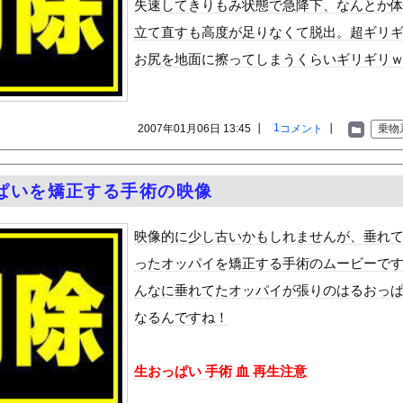
失速してきりもみ状態で急降下、なんとか
ックのり入れたけど出てこないの！！
立て直すも高度が足りなくて脱出。超ギリ
お尻を地面に擦ってしまうくらいギリギリ
ンコーン王子が日本人女性とデートか？
1
2007年01月06日 13:45 ┃
コメント
┃
乗物
or 相互RSS
g
が管理しています。 RSS設定 更新順130件まで。それ以降の古いも
ぱいを矯正する手術の映像
映像的に少し古いかもしれませんが、垂れ
ったオッパイを矯正する手術のムービーで
んなに垂れてたオッパイが張りのはるおっ
なるんですね！
生おっぱい 手術 血 再生注意