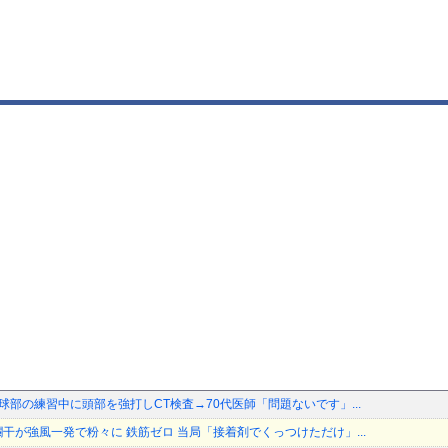
球部の練習中に頭部を強打しCT検査→70代医師「問題ないです」...
干が強風一発で粉々に 鉄筋ゼロ 当局「接着剤でくっつけただけ」...