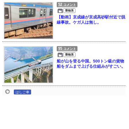
52
コメント
乗物系
【動画】京成線が京成高砂駅付近で脱
線事故。ケガ人は無し。
95
コメント
乗物系
船が山を登る中国。500トン級の貨物
船をダムまで上げる仕組みがすごい。
はしご車