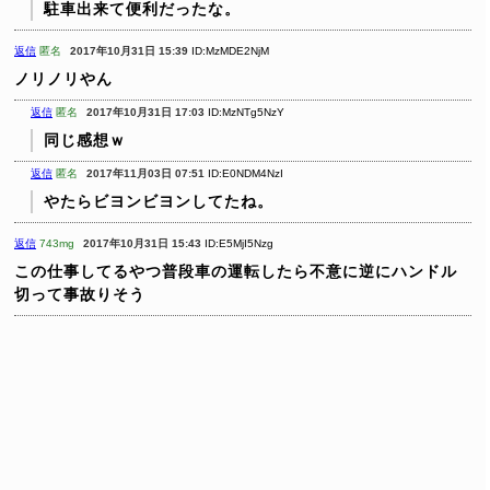
駐車出来て便利だったな。
返信
匿名
2017年10月31日 15:39
ID:MzMDE2NjM
ノリノリやん
返信
匿名
2017年10月31日 17:03
ID:MzNTg5NzY
同じ感想ｗ
返信
匿名
2017年11月03日 07:51
ID:E0NDM4NzI
やたらビヨンビヨンしてたね。
返信
743mg
2017年10月31日 15:43
ID:E5MjI5Nzg
この仕事してるやつ普段車の運転したら不意に逆にハンドル
切って事故りそう