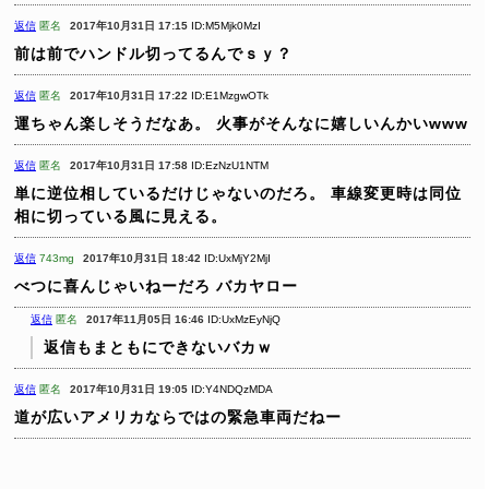
返信
匿名
2017年10月31日 17:15
ID:M5Mjk0MzI
前は前でハンドル切ってるんでｓｙ？
返信
匿名
2017年10月31日 17:22
ID:E1MzgwOTk
運ちゃん楽しそうだなあ。
火事がそんなに嬉しいんかいwww
返信
匿名
2017年10月31日 17:58
ID:EzNzU1NTM
単に逆位相しているだけじゃないのだろ。
車線変更時は同位
相に切っている風に見える。
返信
743mg
2017年10月31日 18:42
ID:UxMjY2MjI
べつに喜んじゃいねーだろ バカヤロー
返信
匿名
2017年11月05日 16:46
ID:UxMzEyNjQ
返信もまともにできないバカｗ
返信
匿名
2017年10月31日 19:05
ID:Y4NDQzMDA
道が広いアメリカならではの緊急車両だねー