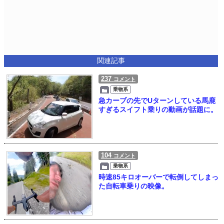
関連記事
237
コメント
乗物系
急カーブの先でUターンしている馬鹿
すぎるスイフト乗りの動画が話題に。
104
コメント
乗物系
時速85キロオーバーで転倒してしまっ
た自転車乗りの映像。