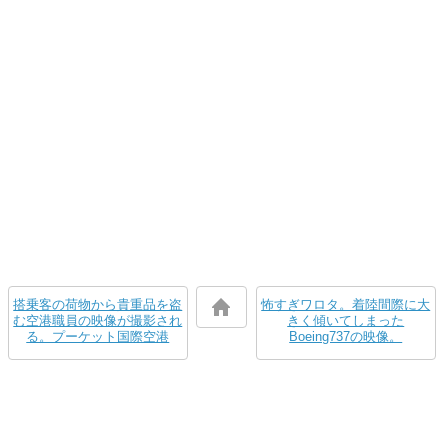
搭乗客の荷物から貴重品を盗
怖すぎワロタ。着陸間際に大
む空港職員の映像が撮影され
きく傾いてしまった
る。プーケット国際空港
Boeing737の映像。