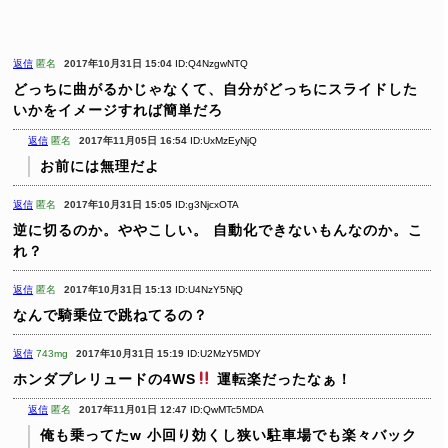
返信
匿名
2017年10月31日 15:04
ID:Q4NzgwNTQ
どっちに曲がるかじゃなくて、自分がどっちにスライドした
いかをイメージすれば簡単だろ
返信
匿名
2017年11月05日 16:54
ID:UxMzEyNjQ
お前には無理だよ
返信
匿名
2017年10月31日 15:05
ID:g3NjcxOTA
逆に切るのか。ややこしい。
自動化できないもんなのか。こ
れ？
返信
匿名
2017年10月31日 15:13
ID:U4NzY5NjQ
なんで騎乗位で跳ねてるの？
返信
743mg
2017年10月31日 15:19
ID:U2MzY5MDY
ホンダプレリュードの4WS
運転楽だったなぁ！
返信
匿名
2017年11月01日 12:47
ID:QwMTc5MDA
俺も乗ってたw
小回り効くし狭い駐車場でも楽々バック