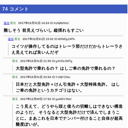
74
コメント
返信
匿名
2017年10月31日 14:24
ID:AyNjMzNzU
難しそう
前見えづらいし
縦揺れもすごい
返信
匿名
2017年10月31日 15:02
ID:M3NDg1MTk
コイツが操作してるのはトレーラ部だけだからトレーラさ
え見えてれば良いんだぞ
匿名
2017年10月31日 21:55
ID:g3ODc3MTg
大型免許で乗れるの？
はしご車の免許で乗れるの？
匿名
2017年10月31日 23:54
ID:YxMjY2Nzc
日本だと大型免許＋けん引免許＋大型特殊免許。
はし
ご車の免許というカテゴリはない。
匿名
2017年12月09日 17:52
ID:gwNDY3NzI
こう見えて、どうやら頭と後ろの切離しはできない構造
のようだ。 そうなると大型免許だけで済んでしまうこ
とに。まあこれを日本でナンバー付けること自体が超高
難度ぽいが。