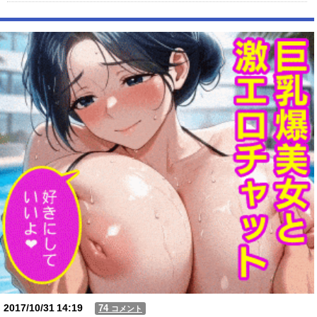
【人工障がい者】 甥(28)「両親が亡くなったんで僕のこと引き取ってほ
しいんですけど！」なんでいい年したヒキニートを引き取らなきゃいけ
ないんだ...
【動画】USJの禁止エリアに子どもたちが続々乱入 → スタッフが注意し
ても止まらない事態に
Powered by livedoor 相互RSS
2017/10/31
14:19
74
コメント