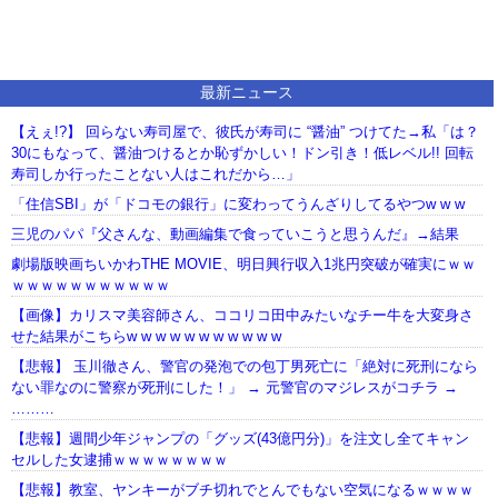
最新ニュース
【えぇ!?】 回らない寿司屋で、彼氏が寿司に “醤油” つけてた→私「は？
30にもなって、醤油つけるとか恥ずかしい！ドン引き！低レベル!! 回転
寿司しか行ったことない人はこれだから…」
「住信SBI」が「ドコモの銀行」に変わってうんざりしてるやつw w w
三児のパパ『父さんな、動画編集で食っていこうと思うんだ』→結果
劇場版映画ちいかわTHE MOVIE、明日興行収入1兆円突破が確実にｗｗ
ｗｗｗｗｗｗｗｗｗｗｗ
【画像】カリスマ美容師さん、ココリコ田中みたいなチー牛を大変身さ
せた結果がこちらw w w w w w w w w w w
【悲報】 玉川徹さん、警官の発泡での包丁男死亡に「絶対に死刑になら
ない罪なのに警察が死刑にした！」 → 元警官のマジレスがコチラ →
………
【悲報】週間少年ジャンプの「グッズ(43億円分)」を注文し全てキャン
セルした女逮捕ｗｗｗｗｗｗｗｗ
【悲報】教室、ヤンキーがブチ切れでとんでもない空気になるｗｗｗｗ