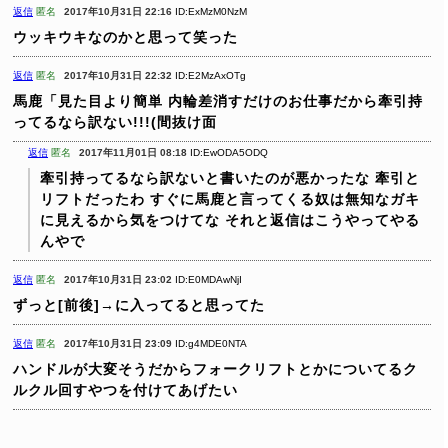
返信
匿名
2017年10月31日 22:16
ID:ExMzM0NzM
ウッキウキなのかと思って笑った
返信
匿名
2017年10月31日 22:32
ID:E2MzAxOTg
馬鹿「見た目より簡単 内輪差消すだけのお仕事だから牽引持
ってるなら訳ない!!!(間抜け面
返信
匿名
2017年11月01日 08:18
ID:EwODA5ODQ
牽引持ってるなら訳ないと書いたのが悪かったな
牽引と
リフトだったわ
すぐに馬鹿と言ってくる奴は無知なガキ
に見えるから気をつけてな
それと返信はこうやってやる
んやで
返信
匿名
2017年10月31日 23:02
ID:E0MDAwNjI
ずっと[前後]→に入ってると思ってた
返信
匿名
2017年10月31日 23:09
ID:g4MDE0NTA
ハンドルが大変そうだからフォークリフトとかについてるク
ルクル回すやつを付けてあげたい