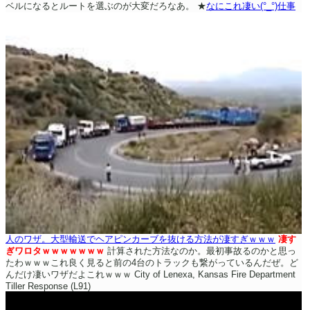
ベルになるとルートを選ぶのが大変だろなあ。
★
なにこれ凄い(°_°)仕事
人のワザ。大型輸送でヘアピンカーブを抜ける方法が凄すぎｗｗｗ
凄す
ぎワロタｗｗｗｗｗｗｗ
計算された方法なのか。最初事故るのかと思っ
たわｗｗｗこれ良く見ると前の4台のトラックも繋がっているんだぜ。ど
んだけ凄いワザだよこれｗｗｗ
City of Lenexa, Kansas Fire Department
Tiller Response (L91)