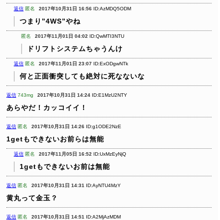
返信
匿名
2017年10月31日 16:56
ID:AzMDQ5ODM
つまり”4WS”やね
匿名
2017年11月01日 04:02
ID:QwMTI3NTU
ドリフトシステムちゃうんけ
返信
匿名
2017年11月01日 23:07
ID:ExODgwNTk
何と正面衝突しても絶対に死なないな
返信
743mg
2017年10月31日 14:24
ID:E1MzU2NTY
あらやだ！カッコイイ！
返信
匿名
2017年10月31日 14:26
ID:g1ODE2NzE
1getもできないお前らは無能
返信
匿名
2017年11月05日 16:52
ID:UxMzEyNjQ
1getもできないお前は無能
返信
匿名
2017年10月31日 14:31
ID:AyNTU4MzY
黄丸って金玉？
返信
匿名
2017年10月31日 14:51
ID:A2MjAzMDM