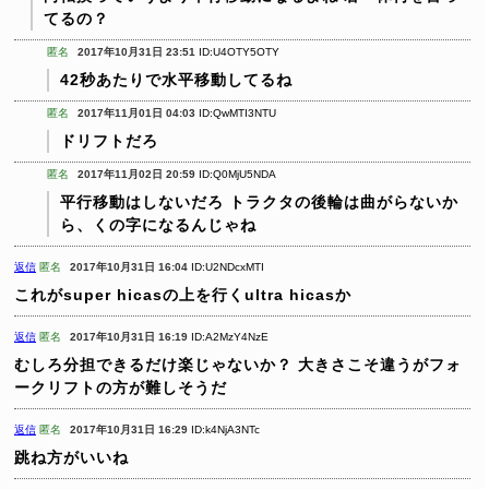
てるの？
匿名
2017年10月31日 23:51
ID:U4OTY5OTY
42秒あたりで水平移動してるね
匿名
2017年11月01日 04:03
ID:QwMTI3NTU
ドリフトだろ
匿名
2017年11月02日 20:59
ID:Q0MjU5NDA
平行移動はしないだろ
トラクタの後輪は曲がらないか
ら、くの字になるんじゃね
返信
匿名
2017年10月31日 16:04
ID:U2NDcxMTI
これがsuper hicasの上を行くultra hicasか
返信
匿名
2017年10月31日 16:19
ID:A2MzY4NzE
むしろ分担できるだけ楽じゃないか？
大きさこそ違うがフォ
ークリフトの方が難しそうだ
返信
匿名
2017年10月31日 16:29
ID:k4NjA3NTc
跳ね方がいいね