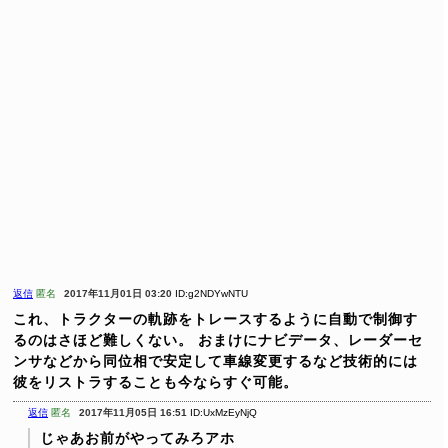
返信
匿名
2017年11月01日 03:20
ID:g2NDYwNTU
これ、トラクターの軌跡をトレースするように自動で制御す
るのはさほど難しくない。
おまけにナビデータ、レーダーセ
ンサなどから同位相で安定して車線変更するなど技術的には
彼をリストラすることも今ならすぐ可能。
返信
匿名
2017年11月05日 16:51
ID:UxMzEyNjQ
じゃあお前がやってみろアホ