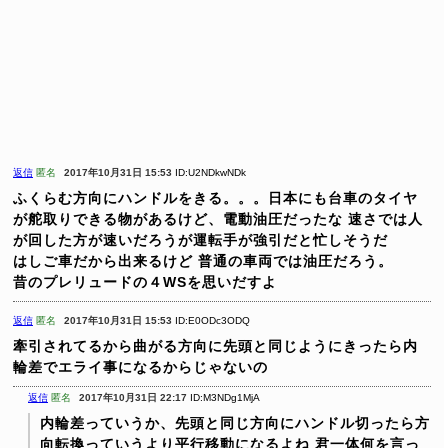
返信
匿名
2017年10月31日 15:53
ID:U2NDkwNDk
ふくらむ方向にハンドルをきる。。。日本にも台車のタイヤ
が舵取りできる物があるけど、電動油圧だったな 速さでは人
が回した方が速いだろうが運転手が強引だと忙しそうだ
はしご車だから出来るけど 普通の車両では油圧だろう。
昔のプレリュードの４WSを思いだすよ
返信
匿名
2017年10月31日 15:53
ID:E0ODc3ODQ
牽引されてるから曲がる方向に先頭と同じようにきったら内
輪差でエライ事になるからじゃないの
返信
匿名
2017年10月31日 22:17
ID:M3NDg1MjA
内輪差っていうか、先頭と同じ方向にハンドル切ったら方
向転換っていうより平行移動になるよね
君一体何を言っ