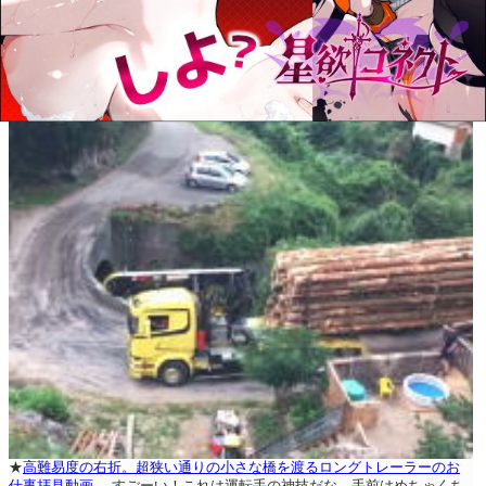
★
高難易度の右折。超狭い通りの小さな橋を渡るロングトレーラーのお
仕事拝見動画。
すごーい！これは運転手の神技だな。手前はめちゃくち