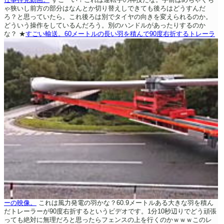
ゃ狭いし前方の部分はなんとか切り替えしできても後ろはどうすんだ
ろ？と思っていたら。これ後ろは別でタイヤの向きを変えられるのか。
どういう操作をしているんだろう。別のハンドルがあったりするのか
な？
★
すごい輸送。60メートルの長い羽を積んで90度右折するトレーラ
ーの映像。
これは風力発電の羽かな？60.9メートルある大きな羽を積ん
だトレーラーが90度右折するというビデオです。1分10秒辺りでどう頑張
っても絶対に無理だろと思ったらフェンスの上を行くのかｗｗｗこのレ