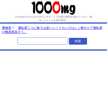
1000mgはYouTubeを中心に今ネットで話題の動画を集めています。
幅
広いジャンルを毎日更新。
乗物系
>
運転席二つに角では逆ハン！？ロングはしご車のリア運転席
が難易度高そう。