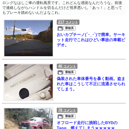
ロングなはしご車の運転風景です。これどんな感覚なんだろうな。前後
で連絡しながらハンドルを切るんだけど視界悪いし「あっ！」と思って
もブレーキ踏めないんだよなこれ。
217
コメント
乗物系
おいカプチーノ(´･_･`)で廃車。サーキ
ット走行でこれはひどい事故の車載ビ
デオ。
46
コメント
乗物系
偽装された車体番号を暴く動画。盗ま
れた車はこうして不正に流通させられ
てしまう。
78
コメント
乗物系
オフロード走行に挑戦したBYDの
Tang、燃えてしまうｗｗｗｗｗ