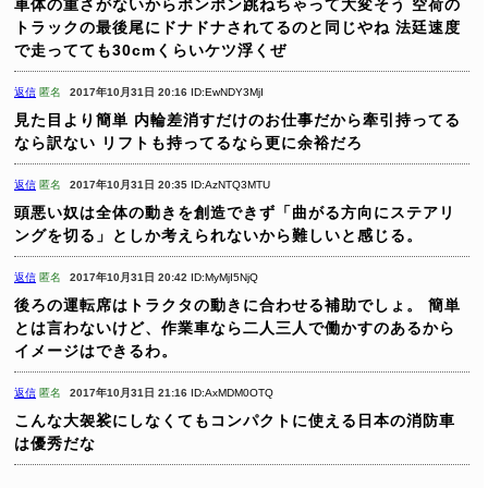
車体の重さがないからポンポン跳ねちゃって大変そう
空荷の
トラックの最後尾にドナドナされてるのと同じやね
法廷速度
で走ってても30cmくらいケツ浮くぜ
返信
匿名
2017年10月31日 20:16
ID:EwNDY3MjI
見た目より簡単
内輪差消すだけのお仕事だから牽引持ってる
なら訳ない
リフトも持ってるなら更に余裕だろ
返信
匿名
2017年10月31日 20:35
ID:AzNTQ3MTU
頭悪い奴は全体の動きを創造できず「曲がる方向にステアリ
ングを切る」としか考えられないから難しいと感じる。
返信
匿名
2017年10月31日 20:42
ID:MyMjI5NjQ
後ろの運転席はトラクタの動きに合わせる補助でしょ。
簡単
とは言わないけど、作業車なら二人三人で働かすのあるから
イメージはできるわ。
返信
匿名
2017年10月31日 21:16
ID:AxMDM0OTQ
こんな大袈裟にしなくてもコンパクトに使える日本の消防車
は優秀だな