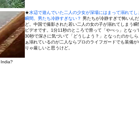
いうＡＶ女優ｗｗｗｗｗｗｗｗｗｗw
ックのり入れたけど出てこないの！！
★
水辺で遊んでいた二人の少女が深場にはまって溺れてし
瞬間。男たち冷静すぎない？
男たちが冷静すぎて怖いんだ
ど。中国で撮影された若い二人の女の子が溺れてしまう瞬
たな。岐阜の川で外国人が溺れてしまう事故。
ビデオです。1分11秒のところで滑って「やべっ」となっ
30秒で深さに気づいて「どうしよう？」となったのかしら
ぁ溺れているのが二人ならプロのライフガードでも装備が
りゃ厳しいと思うけど。
or 相互RSS
India?
g
が管理しています。 RSS設定 更新順130件まで。それ以降の古いも