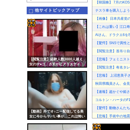
【韓国株】 7月のKO
他サイトピックアップ
テスラ車を購入しよう
【画像】 日本共産党
【これは重い】江口寿
コテ
AIさん、ドラクエ6
リン
【驚愕】SNSで異性
- 固
【閲覧注意】首吊り自
定リ
【閲覧注意】経験人数3000人越え
【悲報】フェミニスト
ンク
女のマ●コ、さすがにアリエナイ
【閲覧注意】有名タレン
自動
【悲報】 上沼恵美子
更新
秋田県職員さん、会見
ツー
【速報】超かぐや姫さ
ル
コルトン・ハータのF
【驚愕】動物さんたち
【動画】外でオ○ニー配信してる美
【悲報】手術中の地震
女に今からヤバい事が…これは怖い
過給なしで420ps。