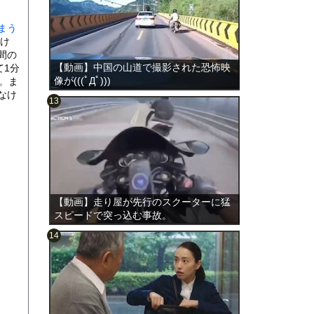
まう
け
間の
【動画】中国の山道で撮影された恐怖映
て1分
像が(((ﾟДﾟ)))
。ま
なけ
のは表
【動画】走り屋が先行のスクーターに猛
スピードで突っ込む事故。