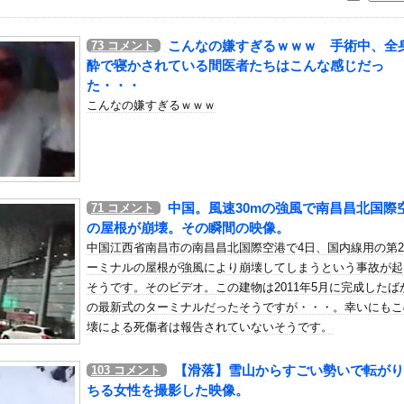
いう自炊最強のメシｗｗｗｗｗｗｗｗ
している。私の知らないスマホで連絡を取り合い、日中会ったりしてい...
こんなの嫌すぎるｗｗｗ 手術中、全
73
コメント
人のやりとり、「地獄すぎて完全にコントになってる……」と衝撃を受...
酔で寝かされている間医者たちはこんな感じだっ
も平均以上にいけない。何の期待も楽しみもない子育てがしんどくて....
た・・・
こんなの嫌すぎるｗｗｗ
凄すぎるｗｗｗｗ「結婚すべき女の特徴」がこちら…
026年9月号が発売、「好都合セミフレンド」は次回で最終回に
//====燕星===竜=鯉【8/7】他
だったのか…」 日本の普通のテレビ番組が最新SNSの数十年先を行...
中国。風速30mの強風で南昌昌北国際
71
コメント
震でコストコの商品落下「重く受け止めております」地震大国で「高積...
の屋根が崩壊。その瞬間の映像。
イナが核放棄しなければロシア侵攻しなかった」！
中国江西省南昌市の南昌昌北国際空港で4日、国内線用の第
「フォークをいいところに決められた」２安打完封負けのヤクルト奥川...
ーミナルの屋根が強風により崩壊してしまうという事故が起
トやアルファ外伝くらいのバランス求む！！ → インパクトも最終的...
そうです。そのビデオ。この建物は2011年5月に完成したば
の最新式のターミナルだったそうですが・・・。幸いにもこ
だけ大きく見せたい」
壊による死傷者は報告されていないそうです。
1の契約は2026年の1年のみ、2027年に向けてウィリアムズ...
の可愛すぎるチアさん、甲子園で発見される
【滑落】雪山からすごい勢いで転がり
103
コメント
た」検事「嘘では？」女性「傷ついたので訴えます」
ちる女性を撮影した映像。