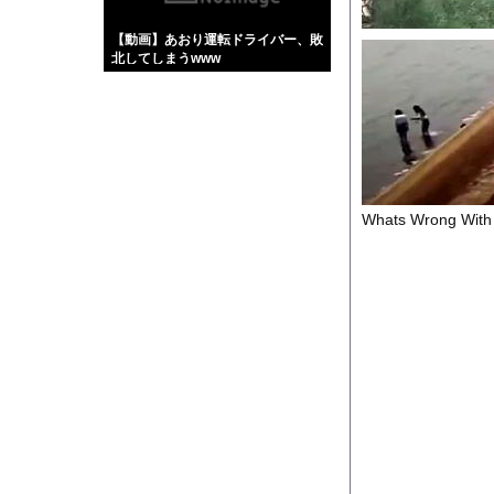
【画像】伊藤舞雪とか
【動画】あおり運転ドライバー、敗
【緊急】肛門にスティ
北してしまうwww
お知らせ
【動画】よく助けられ
Powered by livedo
Whats Wrong With 
1000m
このページは
示されません。