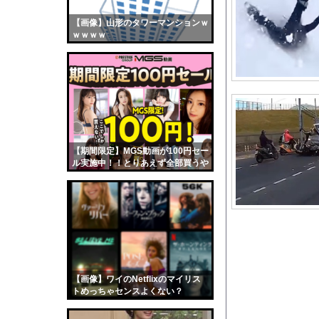
？？？「ゲーム実況な
【画像】山形のタワーマンションｗ
【画像】おまえらくん
ｗｗｗｗ
【画像】この女優さん
【朗報】齋藤飛鳥、前
【画像】おまえらこう
海外「日本よ、お前が
勇気を出して白人美女
10年もの間浮気して
【期間限定】MGS動画が100円セー
ル実施中！！とりあえず全部買うや
ウクライナ侵攻以降、
ろｗｗｗｗｗ
【配信者】「金バエ」
【画像】女の子「危機
私「ちょっと、人の家
【悲報】食料自給率過
【画像】日焼け口リの
【画像】ワイのNetflixのマイリス
【悲報】小原ブラスさ
トめっちゃセンスよくない？
wwwwwww
【疑問】スポーツ漫画