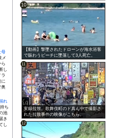
【動画】撃墜されたドローンが海水浴客
た母
で賑わうビーチに墜落して3人死亡。
数メ
から
断し
メラ
後に
で奥
溺れ
持ち
実録拉致。歌舞伎町のド真ん中で撮影さ
の池
れた拉致事件の映像がこちら。
届き
てし