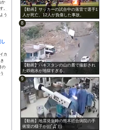
山か
す。
【動画】サッカーの試合中の落雷で選手1
よう
人が死亡、12人が負傷した事故。
視し
イカ
おき
【動画】パキスタンの山の麓で撮影され
月の
た鉄砲水が地獄すぎる。
いう
【動画】地震発生時の熊本総合病院の手
術室の様子が(((ﾟДﾟ)))