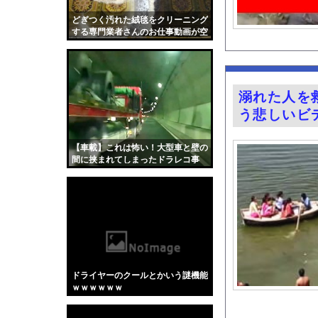
政府「増税」敵「増税
どぎつく汚れた絨毯をクリーニング
【画像】BOMBの表
する専門業者さんのお仕事動画が空
前の大ヒット。
旅行ってただの消費型
結局さ、車のエンジン
古旗笑佳アナ 巨乳、
溺れた人を
【緊急】つけ麺WWW
う悲しいビ
【悲報】「果糖」が「
一般人を遥かに超えた
【車載】これは怖い！大型車と壁の
間に挟まれてしまったドラレコ事
熊本地震で居酒屋から
故。
【昆虫食】食用コオロ
『Re：ゼロから始め
【画像】キス釣りする
【Xの車窓から】オー
【ポロリ悲話】ネット
ドライヤーのクールとかいう謎機能
【衝撃】「かわいい虫
ｗｗｗｗｗｗ
「アメリカのヤンキー