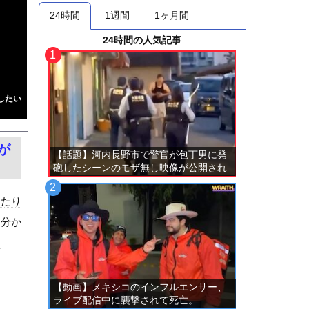
24時間
1週間
1ヶ月間
24時間の人気記事
したい
が
【話題】河内長野市で警官が包丁男に発
砲したシーンのモザ無し映像が公開され
る。
ったり
は分か
な
【動画】メキシコのインフルエンサー、
ライブ配信中に襲撃されて死亡。