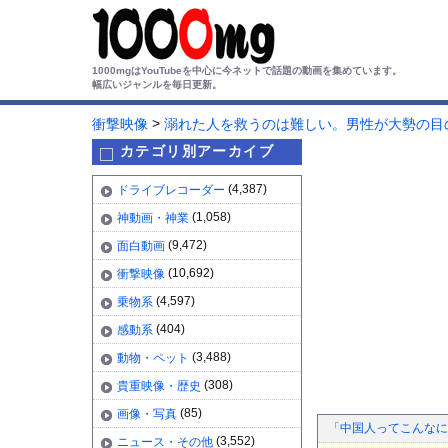
1000mgはYouTubeを中心に今ネットで話題の動画を集めています。
幅広いジャンルを毎日更新。
>
衝撃映像
溺れた人を救うのは難しい。男性が大勢の目
カテゴリ別アーカイブ
(4,387)
ドライブレコーダー
(1,058)
神動画・神業
(9,472)
面白動画
(10,692)
衝撃映像
(4,597)
乗物系
(404)
感動系
(3,488)
動物・ペット
(308)
貴重映像・歴史
(85)
画像・写真
「中国人ってこんなに
(3,552)
ニュース・その他