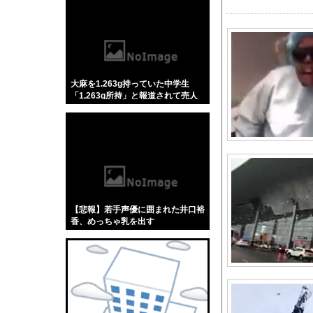
【悲報】「蕎麦」とか
【4/4】嫁が浮気を
ジャンポケ斎藤と代理
息子が、何をやらせて
大麻を1.263g持っていた中学生
【驚愕】最近の美女が
「1,263g所持」と報道されて売人
まんがタイムきらら2
みたいにされてしまう
【セ順位】虎=兎-====
海外「全部日本の真似
【倉庫型陳列】熊本地
石破茂前総理「ウクラ
【巨人】橋上監督代行
【悲報】若手声優に囲まれた井口裕
【スパロボ】インパク
香、めっちゃ乳を出す
wwwwwwwww
影山優佳「胸はできる
ペレスとキャデラックF
【GIF動画】 宮城
女性「レイプされまし