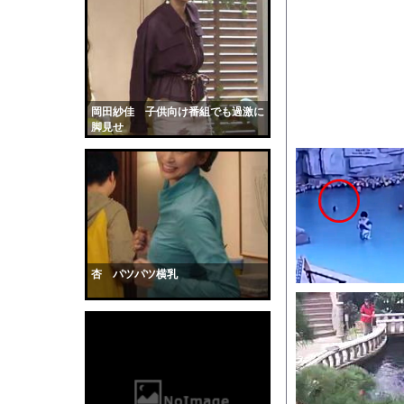
彼女はお腹が空いてい
【マジかよ】取引先と
【画像】新人AV女優
【速報】ユニクロの置
【画像】イケメン経営
岡田紗佳 子供向け番組でも過激に
脚見せ
【衝撃】トラックの運
コロナ禍を的中させた霊
【画像】小倉ゆうか(2
全く泳げない人がウォ
【動画】サーフィンで
【黒歴史】こういう昔
杏 パツパツ横乳
韓国人「安貞桓が韓国
ケンタッキーとか言う
【画像】このAVが性
【悲報】味噌ラーメン
【中国】男の子が爆竹