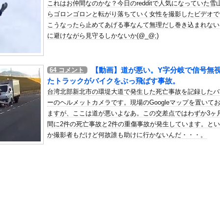
これはお仲間なのかな？今日のredditで人気になっていた雪
んて誰でもできる」わい「ほーん」
らゴロンゴロンと転がり落ちていく女性を撮影したビデオで
の机がこの女の子の椅子にされてたらｗｗｗ
こうなったら止めてあげる事なんて無理だし巻き込まれない
、可愛すぎる
に避けながら見守るしかないか(@_@;)
屈みで完全に見えてる動画が拡散されてしまう…
いう地雷系の女子高生って好きじゃないの？
【動画】道が悪い。Y字分岐で信号無
64
コメント
ナンバーワンだ」 熊本地震直後の日本の対応のスピードに世界が衝撃
たトラックがバイクをぶっ飛ばす事故。
にチン凸したアジア人短小男
、爆笑されてしまうｗｗｗ
台湾北部新北市の環堤大道で発生した死亡事故を記録したバ
た嫁。まさかと思い長男のDNA鑑定をするがいいな？と問うと、元嫁...
ーのヘルメットカメラです。現場のGoogleマップを置いて
ますが、ここは道が悪いよなあ。この交差点ではわずか3ヶ
ロシア軍兵士のHIV感染が2000％急増…ウクライナメディア！
間に2件の死亡事故と2件の重傷事故が発生しています。と
のSNS更新が1週間途絶え、様々な憶測が飛び交う。1週間ぶりの投...
か撮影者もだけど何故誰も助けに行かないんだ・・・。
管理フォーーーーム！！！」
の金庫触らないでよ！」キチママ『そこに金庫があったから、開けてみ...
去最低37%ｗｗｗｗｗｗｗ コメ消費減響く・・・
締まったお尻っていいよね！ｗｗｗｗｗ
ん「喫煙所が減ってる？じゃあやめれば？」・・・・・・・・・
で退部する奴が「俺たちは楽しくやりたかったんだよ」って言い出す理...