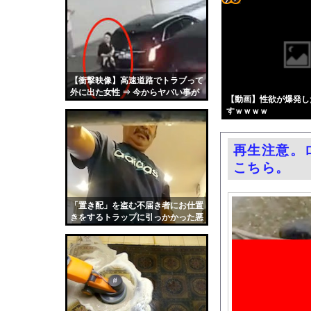
米国、韓国防衛に核持
コテ
「ピクサー最大の失敗
リン
【熊本地震】毎日新聞
- 固
【動画】広島記念公園
定リ
【衝撃映像】高速道路でトラブって
ドン・キホーテ露店「
外に出た女性 ⇒ 今からヤバい事が
ンク
【動画】性欲が爆発し
嫁がいる前で半ケツ見
起こります・・・
すｗｗｗｗ
自動
【速報】巨人、高梨、
更新
れいわ新選組の新党名
再生注意。
ツー
エロ漫画『ムラムラOLさ
こちら。
ル
【動画】若手女優「兄
渡邊渚さん「私がPTS
「置き配」を盗む不届き者にお仕置
きをするトラップに引っかかった悪
職場の人妻と不倫をし
人たちの動画。
中国「台風接近！」台
韓国国会、サッカー前
日本旅行キャンセルす
うちのネコが目の前に