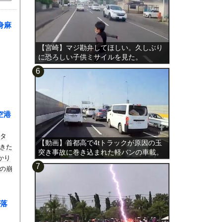
身麻
【宮崎】マジ勘弁してほしい。久しぶり
に恐ろしい子供ミサイルを見た。
空港
2タ
【動画】首都高で4tトラックが原因の玉
きた
突き事故に巻き込まれた軽バンの車載。
かり
の崩
落