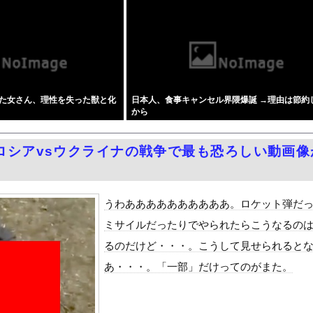
ち出すか…中ロに備え「短距離戦術核」を検討！
だ」と日本を舞台にした某アメリカ産アニメが話題に、日本と韓国の両...
の記者「死傷者の情報を教えて！」 → 企業「個人情報は控えます！...
を追い出された左翼さん、流石にキモすぎて炎上
うなぎのかば焼き」で食中毒 男女14人が発熱や腹痛など訴え…サル...
た女さん、理性を失った獣と化
日本人、食事キャンセル界隈爆誕 →理由は節約
せて不倫を誘う保育士の永野紬さん
から
不倫…
は「いのちの党」 旧グッズ半額で販売 どうなる秘書給与疑惑
ロシアvsウクライナの戦争で最も恐ろしい動画像
んは飛行機の中でも性欲を満たしたい』をrawやhitomiを...
とセ○クスシーンするんですか？分かりました…」
Dと診断された当時、世間はまだPTSDという言葉は浸透されてい...
うわああああああああああ。ロケット弾だ
て、ついに、、、
ミサイルだったりでやられたらこうなるの
風13号「三峡直撃予測」中国「上流大洪水！（三峡上流」中国都市「...
るのだけど・・・。こうして見せられると
代表監督を追及「なぜ負けたのか」
あ・・・。「一部」だけってのがまた。
べきか…1万年ぶり史上最大級の火山の兆し＝韓国の反応
いた。私が上に物を投げるフリをする → 猫はこうなります…