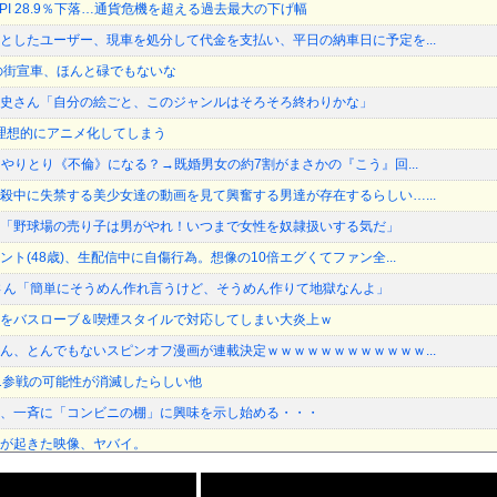
SPI 28.9％下落…通貨危機を超える過去最大の下げ幅
としたユーザー、現車を処分して代金を支払い、平日の納車日に予定を...
の街宣車、ほんと碌でもないな
史さん「自分の絵ごと、このジャンルはそろそろ終わりかな」
を理想的にアニメ化してしまう
とやりとり《不倫》になる？→既婚男女の約7割がまさかの『こう』回...
殺中に失禁する美少女達の動画を見て興奮する男達が存在するらしい…...
「野球場の売り子は男がやれ！いつまで女性を奴隷扱いする気だ」
ト(48歳)、生配信中に自傷行為。想像の10倍エグくてファン全...
さん「簡単にそうめん作れ言うけど、そうめん作りて地獄なんよ」
をバスローブ＆喫煙スタイルで対応してしまい大炎上ｗ
ん、とんでもないスピンオフ漫画が連載決定ｗｗｗｗｗｗｗｗｗｗｗｗ...
1参戦の可能性が消滅したらしい他
、一斉に「コンビニの棚」に興味を示し始める・・・
が起きた映像、ヤバイ。
しかもL型エンジン…このS31Zいくらかかってるんだ…