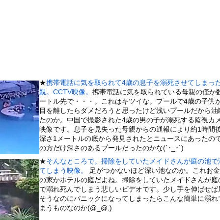
た。今日はおひとり様で！ → 一蘭みたいなカウンターはこちらです...
の接待に上司が乱入し「10億の案件俺がもらったw残念だったな負け...
さん、ジブリキャラのコスプレでチンポを硬めてくるｗｗｗｗｗｗｗ
くだけセルフレジ、スーパーにも導入へ
者とカップル成立した美女、下着グラビアがセクシーすぎるwwwww...
ちゃん御用達ターミナル食堂のオムライスが強すぎるｗｗｗｗｗ(※画...
★
携帯電話に気を取られて4歳の息子を溺死させてしまっ
能者が見た2026年の予言 —— 渡航制限からUFO公開、イン...
親。CCTV映像。
携帯電話に気を取られている母親の僅か
7)さん、7年ぶり『FRIDAY』表紙で神ボディ大解放
ートル先で・・・。これはキツイな。プールで4歳の子供
目を離したらダメだろうと思ったけど浅いプールだから油
ータースライダーをやるとこうなる
たのか。中国で撮影された4歳の男の子が溺死する監視カ
チューブライディング、チューブの中からの映像が凄い
映像です。息子を見失った母親からの通報により約1時間
深さ1メートルの底から発見されたとニュースにあったの
の大学ヤリサーの流出エロ動画（顔出し）が一番抜ける
の方だけ深さのあるプールだったのかな(´･_･`)
代表に激怒！『惨憺たる結果、徹底的な刷新が必要だ』と監督や協会を...
★
そんなところで。掃除をしていたメイドさんが庭の池で
唐揚げ屋ｗｗｗｗｗ
てしまう映像。
足がつかないほど深い池なのか。これお金
の家かホテルの庭だよね。掃除をしていたメイドさんが庭
癖ブッ刺さりで精子ドクドク作られるわｗｗｗｗ
で溺れ死んでしまう悲しいビデオです。少し手を伸ばせば
で行列、出来ない
そうなのにパニックになってしまったらこんな簡単に溺れ
まうものなのか(@_@;)
に点火 マンホールが爆発しふた吹き飛ぶ