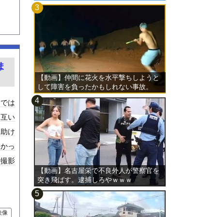
ま
【動画】仲間に花火を水平撃ちしようと
して障害を負ったかもしれない事故。
りでは
お互い
。助け
なかっ
で撮影
【動画】名古屋栄で不良外人が警察官を
突き飛ばす。逮捕しろやｗｗｗ
映像