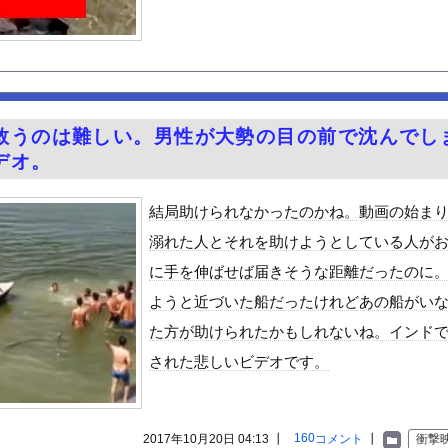
すんな！増税メガネ！」→政府「減税」敵「減税すんな！社会保障どう...
紙が甲斐キャノン！
娯楽なのに、なんで有意義なイメージなんだろうな
ってどこにあるのが正解なんだよ！
横乳！！【GIF動画あり】
救うのは難しい。男性が大勢の目の前で沈んでし
WWWWWWWWWWWWWWWWWWW
デオ。
がん転移」を促すと判明
最高のIcupを持つ超一般人がAVデビュー！！
結局助けられなかったのかね。動画の始ま
温泉が湧き出るｗｗｗｗｗ
溺れた人とそれを助けようとしている人が
ギビジネスで破産したグリラス社長 みんなにコオロギ食を広める為に...
に手を伸ばせば届きそうな距離だったのに
る異世界生活』60話感想 氷上のバトル！レグルスの権能とは！
ようと近づいた船だったけれどあの船がい
んや
た方が助けられたかもしれないね。インド
ビスかと思ったら野生の炊飯器で草 ほか
された悲しいビデオです。
で拡散してるおっぱいポロリ動画、何故か叩かれる・・・
」ランキング、ついに発表される
がアジア人にケンカを売った結果ｗｗｗ」 ほか
160
2017年10月20日 04:13 ┃
コメント
┃
衝撃