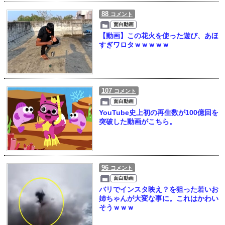
88
コメント
面白動画
【動画】この花火を使った遊び、あほ
すぎワロタｗｗｗｗｗ
107
コメント
面白動画
YouTube史上初の再生数が100億回を
突破した動画がこちら。
96
コメント
面白動画
バリでインスタ映え？を狙った若いお
姉ちゃんが大変な事に。これはかわい
そうｗｗｗ