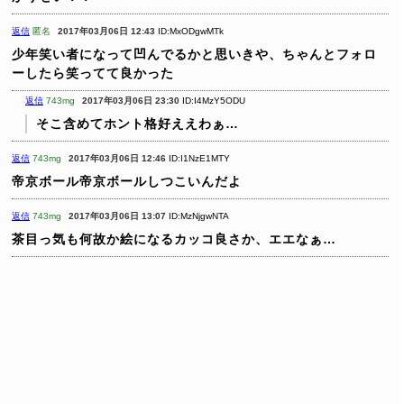
返信
匿名
2017年03月06日 12:43
ID:MxODgwMTk
少年笑い者になって凹んでるかと思いきや、ちゃんとフォロ
ーしたら笑ってて良かった
返信
743mg
2017年03月06日 23:30
ID:I4MzY5ODU
そこ含めてホント格好ええわぁ…
返信
743mg
2017年03月06日 12:46
ID:I1NzE1MTY
帝京ボール帝京ボールしつこいんだよ
返信
743mg
2017年03月06日 13:07
ID:MzNjgwNTA
茶目っ気も何故か絵になるカッコ良さか、エエなぁ…