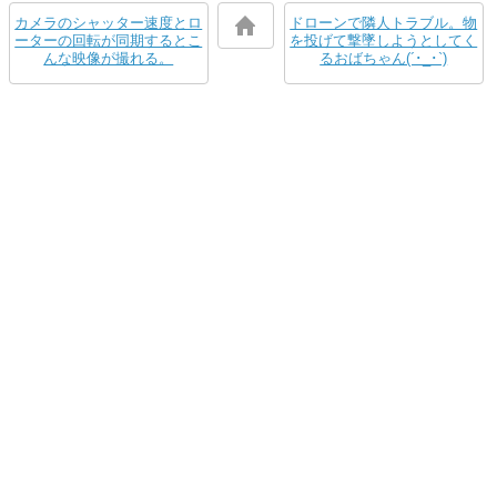
カメラのシャッター速度とロ
ドローンで隣人トラブル。物
ーターの回転が同期するとこ
を投げて撃墜しようとしてく
んな映像が撮れる。
るおばちゃん(´･_･`)