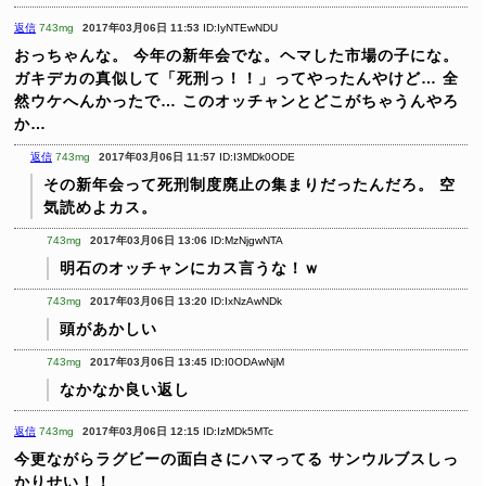
返信
743mg
2017年03月06日 11:53
ID:IyNTEwNDU
おっちゃんな。
今年の新年会でな。ヘマした市場の子にな。
ガキデカの真似して「死刑っ！！」ってやったんやけど…
全
然ウケへんかったで…
このオッチャンとどこがちゃうんやろ
か…
返信
743mg
2017年03月06日 11:57
ID:I3MDk0ODE
その新年会って死刑制度廃止の集まりだったんだろ。
空
気読めよカス。
743mg
2017年03月06日 13:06
ID:MzNjgwNTA
明石のオッチャンにカス言うな！ｗ
743mg
2017年03月06日 13:20
ID:IxNzAwNDk
頭があかしい
743mg
2017年03月06日 13:45
ID:I0ODAwNjM
なかなか良い返し
返信
743mg
2017年03月06日 12:15
ID:IzMDk5MTc
今更ながらラグビーの面白さにハマってる
サンウルブスしっ
かりせい！！