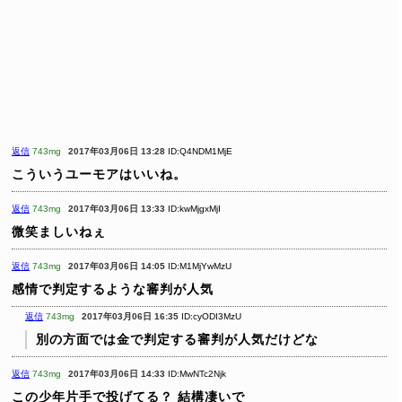
返信
743mg
2017年03月06日 13:28
ID:Q4NDM1MjE
こういうユーモアはいいね。
返信
743mg
2017年03月06日 13:33
ID:kwMjgxMjI
微笑ましいねぇ
返信
743mg
2017年03月06日 14:05
ID:M1MjYwMzU
感情で判定するような審判が人気
返信
743mg
2017年03月06日 16:35
ID:cyODI3MzU
別の方面では金で判定する審判が人気だけどな
返信
743mg
2017年03月06日 14:33
ID:MwNTc2Njk
この少年片手で投げてる？
結構凄いで