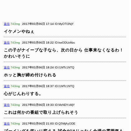
返信
743mg
2017年03月06日 17:14
ID:MyOTI3NjY
イケメンやねぇ
返信
743mg
2017年03月06日 18:22
ID:kwODUzMzc
この子がナイーブな子なら、次の日から
仕事来なくなるわ！
かわいそうに
返信
743mg
2017年03月06日 18:24
ID:I1MTc1NTQ
ホッと胸が締め付けられる
返信
743mg
2017年03月06日 18:37
ID:I1MTc1NTQ
心がじんわりする。
返信
743mg
2017年03月06日 19:33
ID:MzNDYxMjY
これは何かの番組で取り上げられそう
返信
743mg
2017年03月06日 21:03
ID:Q5MjAyODE