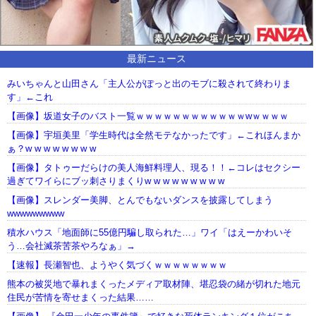
最新ニュース
みいちゃんと山田さん「主人公がぽっと出のモブに殺されて終わりま
す」←これ
【画像】坂道女子のバスト一覧ｗｗｗｗｗｗｗｗｗｗｗｗwｗｗｗｗ
【画像】宇垣美里「学生時代は全然モテなかったです」←これほんまか
ぁ？w w w w w w w w
【画像】タトゥーだらけの美人海鮮料理人、現る！！←コレはセクシー
過ぎてワイらにブッ刺さりまくりw w w w w w w w w
【画像】スレンダー美脚、とんでもないダンスを披露してしまう
wwwwwwwww
積水ハウス「地面師に55億円騙し取られた…」ワイ「はえーかわいそ
う…会社滅茶苦茶やろなぁ」→
【速報】長瀬智也、ようやく気づくｗｗｗｗｗｗｗｗ
熊本の被災地で暴れまくったメディア取材陣、堪忍袋の緒が切れた地元
住民が苦情を寄せまくった結果……