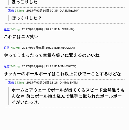
ほっこりした
返信
743mg
2017年03月10日 00:35
ID:A3MTgwMjY
ぽっくりした？
返信
743mg
2017年03月06日 10:28
ID:MzNDI1NTQ
これにはニガ笑い
返信
743mg
2017年03月06日 10:29
ID:I4MzQyMDM
やってしまったって空気を笑いに変えるのいいね
返信
743mg
2017年03月06日 11:24
ID:M5MzQ0OTQ
サッカーのボールボーイはこれ以上にひでーことするけどな
返信
743mg
2017年03月06日 13:16
ID:I4Mjg3NTM
ホームとアウェーでボールが出てくるスピード全然違うも
んなｗ
前にボール抱え込んで選手に蹴られたボールボー
イがいたっけ。