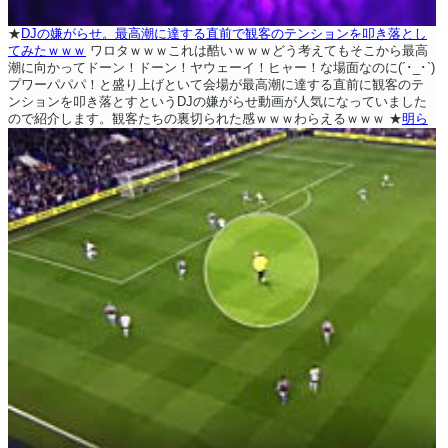
★
DJの嫌がらせ。最高潮に達する直前で観客のテンションを叩き落とし
てみたｗｗｗ
ワロタｗｗｗこれは酷いｗｗｗどう考えてもそこから最高
潮に向かってドーン！ドーン！ヤウェーイ！ヒャー！な場面なのに(´･_･`)
プワーパパパ！と盛り上げといて会場が最高潮に達する直前に観客のテ
ンションを叩き落とすというDJの嫌がらせ動画が人気になっていました
ので紹介します。観客たちの裏切られた感ｗｗｗわらえるｗｗｗ
★
明ら