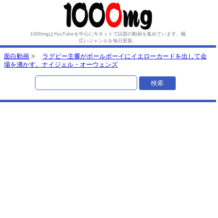
1000mgはYouTubeを中心に今ネットで話題の動画を集めています。
幅
広いジャンルを毎日更新。
面白動画
>
ラグビー主審がボールボーイにイエローカードを出して会
場を沸かす。ナイジェル・オーウェンズ