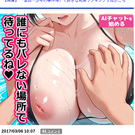
【画像】 『金田一少年の事件簿』で好きな死体ランキング１位がこち
ら！
【動画】USJの禁止エリアに子どもたちが続々乱入 → スタッフが注意し
ても止まらない事態に
Powered by livedoor 相互RSS
2017/03/06
10:07
44
コメント