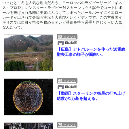
いったところも人気な理由だろう。ヨーロッパのラグビーリーグ「ギネ
ス・プロ12」レンスター・ラグビー対スカーレッツの試合でコートにボ
ールを投げ入れる際に主審にぶつけてしまったボールボーイにイエロー
カードが出されて会場も実況も大喜びというビデオです。この方母国イ
ギリスでは自身が司会を務めるテレビ番組を持ち選手と同じくらい人気
なんだって。
58
コメント
面白動画
【広島】アドバルーンを使った送電線
撤去工事の様子が面白い。
69
コメント
面白動画
【動画】スターリンク衛星の打ち上げ
総数が1万基を超える。
79
コメント