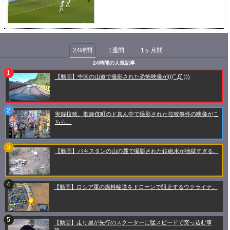
24時間
1週間
1ヶ月間
24時間の人気記事
【動画】中国の山道で撮影された恐怖映像が(((ﾟДﾟ)))
実録拉致。歌舞伎町のド真ん中で撮影された拉致事件の映像がこ
ちら。
【動画】パキスタンの山の麓で撮影された鉄砲水が地獄すぎる。
【動画】ロシア軍の燃料輸送をドローンで阻止するウクライナ。
【動画】走り屋が先行のスクーターに猛スピードで突っ込む事
故。