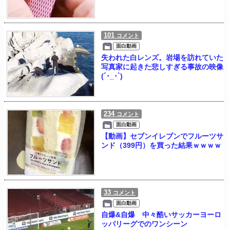
101
コメント
面白動画
失われた白レンズ。岩場を訪れていた
写真家に起きた悲しすぎる事故の映像
(´･_･`)
234
コメント
面白動画
【動画】セブンイレブンでフルーツサ
ンド（399円）を買った結果ｗｗｗｗ
33
コメント
面白動画
自爆&自爆 中々酷いサッカーヨーロ
ッパリーグでのワンシーン