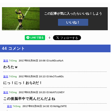
この記事が気に入ったら
いいね！しよう
いいね！
44
コメント
返信
743mg
2017年03月06日 10:08
ID:kzMDcwNzA
わろたｗ
返信
743mg
2017年03月06日 10:13
ID:MxOTcwMDc
にっ！にっ！おら2だ！
返信
743mg
2017年03月06日 10:23
ID:MzNTU1MDY
この後脳卒中で死んだんだよね
返信
743mg
2017年03月06日 14:32
ID:MzNjg2MTE