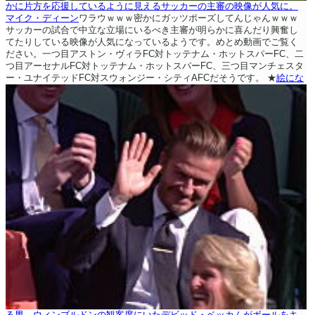
かに片方を応援しているように見えるサッカーの主審の映像が人気に。
マイク・ディーン
ワラウｗｗｗ密かにガッツポーズしてんじゃんｗｗｗ
サッカーの試合で中立な立場にいるべき主審が明らかに喜んだり興奮し
てたりしている映像が人気になっているようです。めとめ動画でご覧く
ださい。一つ目アストン・ヴィラFC対トッテナム・ホットスパーFC、二
つ目アーセナルFC対トッテナム・ホットスパーFC、三つ目マンチェスタ
ー・ユナイテッドFC対スウォンジー・シティAFCだそうです。
★
絵にな
る男。ウィンブルドンの観客席にいたデビッド・ベッカムがボールをキ