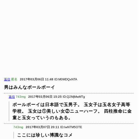
返信
匿名
2017年03月06日 11:48
ID:M0MDQxNTA
男はみんなボールボーイ
返信
743mg
2017年03月06日 15:25
ID:Q2MjMwMTg
ボールボーイは日本語で玉男子。
玉女子は玉名女子高等
学校。
玉女は①美しい女②ニューハーフ。
四柱推命に金
童と玉女っていうのもある。
743mg
2017年03月07日 20:11
ID:IwNTM5OTE
ここには珍しい博識なコメ