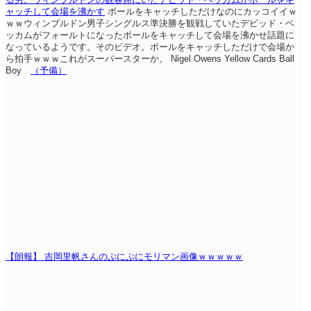
ャッチして会場を沸かす
ボールをキャッチしただけなのにカッコイイｗ
ｗｗウィンブルドン男子シングルス準決勝を観戦していたデビッド・ベ
ッカムがフォールトになったボールをキャッチして会場を沸かせ話題に
なっているようです。そのビデオ。ボールをキャッチしただけで会場か
ら拍手ｗｗｗこれがスーパースターか。
Nigel Owens Yellow Cards Ball
Boy
（予備）
【朗報】 吉岡里帆さんのぷにぷにモリマン画像ｗｗｗｗｗ