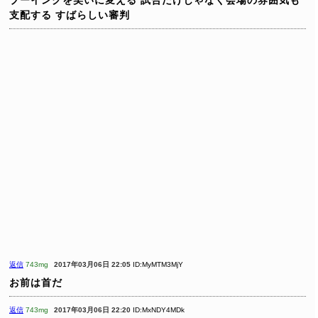
ブーイングを笑いに変える
試合だけじゃなく会場の雰囲気も
支配する
すばらしい審判
返信
743mg
2017年03月06日 22:05
ID:MyMTM3MjY
お前は首だ
返信
743mg
2017年03月06日 22:20
ID:MxNDY4MDk