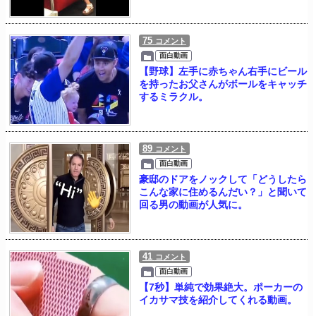
75
コメント
面白動画
【野球】左手に赤ちゃん右手にビール
を持ったお父さんがボールをキャッチ
するミラクル。
89
コメント
面白動画
豪邸のドアをノックして「どうしたら
こんな家に住めるんだい？」と聞いて
回る男の動画が人気に。
41
コメント
面白動画
【7秒】単純で効果絶大。ポーカーの
イカサマ技を紹介してくれる動画。