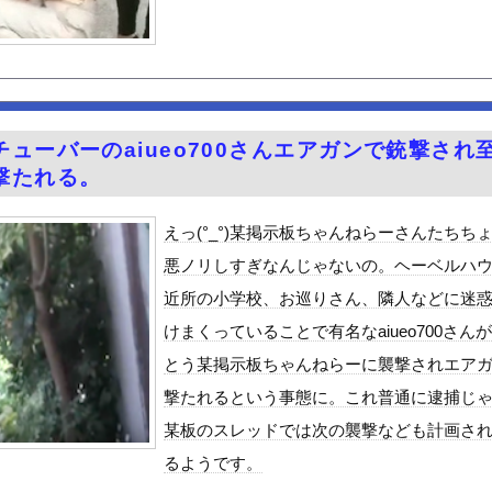
国のロボットはデタラメで遠隔操作してるだけ」
ちてパンツが透けてしまうハプニング！！【GIF動画あり】
荷してるんやけど「こういうの欲しい」とかある？
ードや濡れ場おっぱいがエロ過ぎる！人生最後のラスト写真集、最高！...
を巻いて焼いただけの料理、なぜかグロいｗｗｗｗｗ
ューバーのaiueo700さんエアガンで銃撃され
ット、意外と少ない
撃たれる。
さん、エッチな水を浴びをしてしまう
的に行っては「こんなもんか…」ってなるラーメン屋wwwwwww
えっ(°_°)某掲示板ちゃんねらーさんたちち
テルでお馴染みのホテルミラコスタさん 値上げして改悪していたこと...
悪ノリしすぎなんじゃないの。ヘーベルハ
派のパヨおば、自分の家に来られたら全力で拒否るｗｗｗｗｗｗｗｗｗ...
近所の小学校、お巡りさん、隣人などに迷
至近距離でイチャイチャできる新作イメビが出たぞ！
けまくっていることで有名なaiueo700さん
ん』6話感想 モブ令嬢に絡まれるアンナ！
とう某掲示板ちゃんねらーに襲撃されエア
る美味い魚教えて
撃たれるという事態に。これ普通に逮捕じ
ビスかと思ったら野生の炊飯器で草 ほか
某板のスレッドでは次の襲撃なども計画さ
」ランキング、ついに発表される
るようです。
がアジア人にケンカを売った結果ｗｗｗ」 ほか