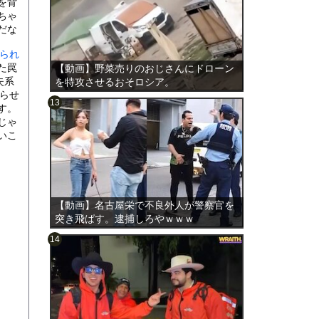
を背
ちゃ
だな
けられ
った罠
【動画】野菜売りのおじさんにドローン
失系
を特攻させるおそロシア。
がらせ
す。
じゃ
いこ
のは表
【動画】名古屋栄で不良外人が警察官を
突き飛ばす。逮捕しろやｗｗｗ