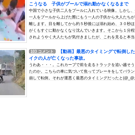
謗中傷を受けて突然泣き出すwwwwwwwwwwwwwwwww
こうなる 子供がプールで溺れ動かなくなるまで
中国で小さな子供二人をプールに入れている映像。しかし、
の机がこの女の子の椅子にされてたらｗｗｗ
一人をプールから上げた際にもう一人の子供から大人たちが
、可愛すぎる
離します。目を離してから約５秒後には溺れ始め、３０秒ほ
屈みで完全に見えてる動画が拡散されてしまう…
がくもすぐに動かなくなり沈んでいきます。そこから１分程
いう地雷系の女子高生って好きじゃないの？
されようやく大人たちが気付きましたが、これを見ると本当
さな子供から目を離してはいけないと実感させられますね。
ナンバーワンだ」 熊本地震直後の日本の対応のスピードに世界が衝撃
【動画】最悪のタイミングで転倒した
103
コメント
にチン凸したアジア人短小男
、爆笑されてしまうｗｗｗ
イクの人が亡くなった事故。
た嫁。まさかと思い長男のDNA鑑定をするがいいな？と問うと、元嫁...
うわあ・・・。これカーブで前を走るトラックを追い越そう
ロシア軍兵士のHIV感染が2000％急増…ウクライナメディア！
たのか。こちらの車に気づいて焦ってブレーキをしてバラン
崩して転倒。それが運悪く最悪のタイミングだったと(@_@;
のSNS更新が1週間途絶え、様々な憶測が飛び交う。1週間ぶりの投...
管理フォーーーーム！！！」
の金庫触らないでよ！」キチママ『そこに金庫があったから、開けてみ...
主演の「踊る」スピンオフ作品、結局撮影中止が決定・・・・・・・・...
快楽責めしたいｗｗｗｗｗ
った日本人、定年後に何者でもなくなるwww
華さん、際どい横乳が話題にwwwwwFRIDAYの水着グラビア...