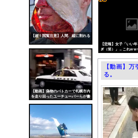
中国製自動車、不具合
コテ
井上晴美、乳首ヘアヌ
リン
【画像】セブンイレブ
- 固
自宅で左手に違和感を
定リ
【超！閲覧注意】人間、縦に割れる
【動画】ショートスリ
ンク
【悲報】女子「いい年
エロ漫画『はじめての緊縛
ぎ（笑）」←これw w w 
自動
中国人の子供が溺れ、
更新
フェラーリを手がけた
【動画】万
ツー
パヨ「れいわ信者、れ
る。
ル
今日撮れたK大学文〇
お前らがメイドイン韓
【動画】偽物のパトカーで札幌市内
を走り回ったユーチューバーらが書
中国「大洪水！」三峡
類送検される。
職場の人妻と不倫をし
韓国国会、サッカー前
日本旅行キャンセルす
うちのネコが目の前に