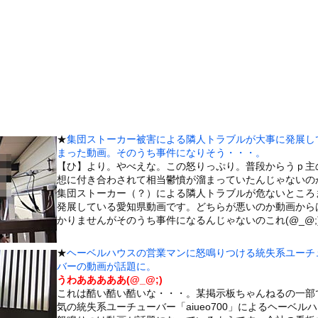
主演の「踊る」スピンオフ作品、結局撮影中止が決定ｗｗｗｗｗｗｗｗ...
けできる高学歴発達障害者』ってどう生きたらいいんや？
なる雑学、なんかある？
…… 5000人調査で判明″不思議な体験”の約半数は「心地よか...
う約束してた相手に『この返信』送ったらブロックされた結果ｗｗｗｗ...
シュ美少女「どうしたん？おっぱい揉む？
」
、濡れタオルでお尻の形が透けてしまう
★
集団ストーカー被害による隣人トラブルが大事に発展し
美味しい料理を用意した。部屋まで持って行く → この仕打ちです…
まった動画。そのうち事件になりそう・・・。
木に登って激しい戦い
【ひ】より。やべえな。この怒りっぷり。普段からうｐ主
想に付き合わされて相当鬱憤が溜まっていたんじゃないの
していたドラム缶が爆発
集団ストーカー（？）による隣人トラブルが危ないところ
の大学ヤリサーの流出エロ動画（顔出し）が一番抜ける
発展している愛知県動画です。どちらが悪いのか動画から
かりませんがそのうち事件になるんじゃないのこれ(@_@;
代表に激怒！『惨憺たる結果、徹底的な刷新が必要だ』と監督や協会を...
唐揚げ屋ｗｗｗｗｗ
★
ヘーベルハウスの営業マンに怒鳴りつける統失系ユーチ
癖ブッ刺さりで精子ドクドク作られるわｗｗｗｗ
バーの動画が話題に。
うわあああああ(@_@;)
で行列、出来ない
これは酷い酷い酷いな・・・。某掲示板ちゃんねるの一部
に点火 マンホールが爆発しふた吹き飛ぶ
気の統失系ユーチューバー「aiueo700」によるヘーベル