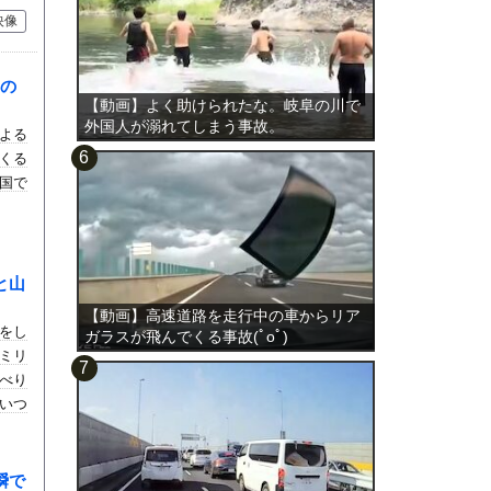
映像
の
【動画】よく助けられたな。岐阜の川で
外国人が溺れてしまう事故。
よる
くる
国で
と山
【動画】高速道路を走行中の車からリア
をし
ガラスが飛んでくる事故(ﾟoﾟ)
ミリ
べり
いつ
瞬で