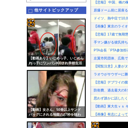
【悲報】 中国、橋の欄
他サイトピックアップ
原爆ドーム前に居座る
ドイツ、熱中症で10
【画像】東京のライオ
コテ
【悲報】17歳で無期
リン
手マン嫌がる彼氏持ち
- 固
PTA会長「PTA参
定リ
【動画あり】いじめっ子、いじめら
左翼市民団体、広島で
ンク
れっ子にワンパンKOされ学校生活
【閲覧注意】人妻がヌ
が終わるｗｗｗ
自動
ラオウがサウザーに勝
更新
【悲報】デブワイの腹
ツー
防衛費、過去最大の8
ル
思わず誰かに話したく
【動画】東大生ｖｓ 
【動画】女さん、50発以上サンド
【画像】有志によって
バッグにされる地獄の27秒を味わ
ってしまう・・・
AIが自然界にないウ