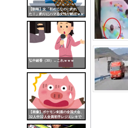
ショートスリーパー、誹
【朗報】女「初めてなのに釣れ
【画像】おまえらくん
た！」釣りにハマる女性が続出ｗｗ
【画像】この女優さん
ｗ
【朗報】齋藤飛鳥、前
【画像】おまえらこう
海外「日本よ、お前が
勇気を出して白人美女
10年もの間浮気して
弘中綾香（30）←これｗｗｗ
ウクライナ侵攻以降、
【配信者】「金バエ」
【画像】女の子「危機
私「ちょっと、人の家
【悲報】佐藤二朗さん
【画像】どのくノ一を
【画像】ポケモン剣盾の全国大会、
【驚愕】会社=人生だ
32人中32人全員初手レジエレキで
完全にワンパターンｗｗｗ
清純爆乳女優の福井梨莉