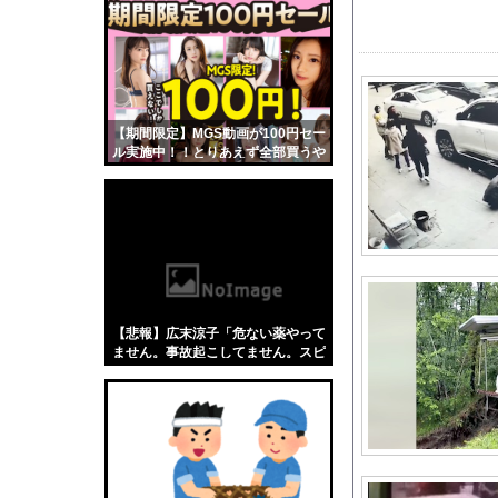
【悲報】「蕎麦」とか
【4/4】嫁が浮気を
【閲覧注意】 人妻がヌ
【動画】移民受け入れ
【期間限定】MGS動画が100円セー
伊Autosprint誌
ル実施中！！とりあえず全部買うや
【画像】 小倉ゆうか(
ろｗｗｗｗｗ
浜辺でビーチチェアに
【訃報】ラグビー九州
【J1第1節 広島×千
【速報】PTA会長「P
白戸ゆめのアナ セク
【悲報】広末涼子「危ない薬やって
【朗報】後藤真希 「
ません。事故起こしてません。スピ
ード違反だけ。迷惑かけてます？」
日本の古典作品が”現
←これw w w w w w
言うほどスーパーカブ
【衝撃】さかなクン、
『ソニーが嫌い』←ま