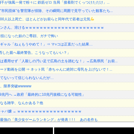
干が強風一発で粉々に 鉄筋ゼロ 当局「接着剤でくっつけただけ」...
”市民団体”を警官隊が排除、その瞬間に周囲で見守っていた観客たち...
,000人以上死亡、ほとんどがお前らと同年代で若者は元気
ンさん、溶けるｗｗｗｗｗｗｗｗｗｗｗｗｗｗｗｗｗｗｗｗｗｗ
懲役になった奴のご尊顔、ガチで怖い
ギャル「ねぇもうやめて！」⇒ マ○コは正直だった結果…
加拒否した親へ最終警告。こうなってもいい？」
は通用せず「人殺しの汚い足で広島の土を踏むな！」→広島県民「お前...
ード動画を公開 ⇒ ネット民「赤ちゃんに絶対に母乳を上げないで！...
てないって信じられないんだが…
、限界突破wwwww
.9兆円へ →政府「最終的に10兆円規模になる可能性」
なる雑学、なんかある？他
キャバ嬢 → ｗｗｗｗｗｗｗｗｗｗｗｗｗｗｗｗｗｗ
最強の「美少女ゲームランキング」が発表！!！ あの名作も
イルスを設計、16種類で増殖を確認…米スタンフォード大！