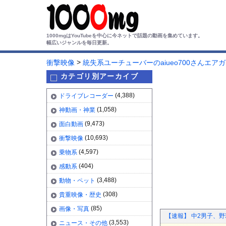
1000mgはYouTubeを中心に今ネットで話題の動画を集めています。
幅広いジャンルを毎日更新。
>
衝撃映像
統失系ユーチューバーのaiueo700さんエ
カテゴリ別アーカイブ
(4,388)
ドライブレコーダー
(1,058)
神動画・神業
(9,473)
面白動画
(10,693)
衝撃映像
(4,597)
乗物系
(404)
感動系
(3,488)
動物・ペット
(308)
貴重映像・歴史
(85)
画像・写真
【速報】 中2男子、野
(3,553)
ニュース・その他