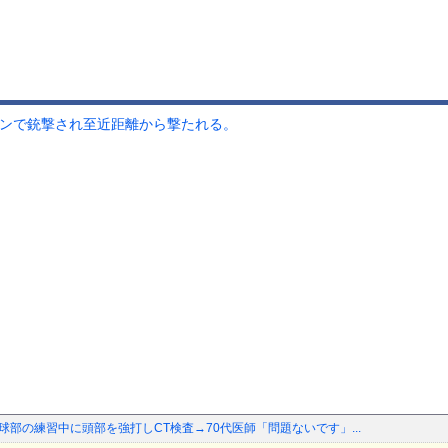
アガンで銃撃され至近距離から撃たれる。
球部の練習中に頭部を強打しCT検査→70代医師「問題ないです」...