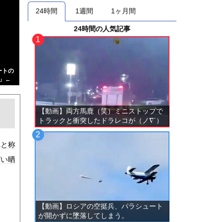
24時間
1週間
1ヶ月間
24時間の人気記事
ートの
」←
【動画】両方馬鹿（笑）ミニストップで
トラックと衝突したドラレコが（ノ∇`）
べと称
ぱい晒
【動画】ロシアの空挺兵、パラシュート
が開かずに墜落してしまう。