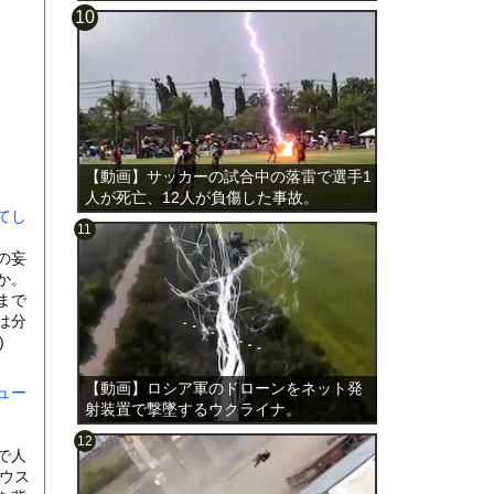
載。
【動画】サッカーの試合中の落雷で選手1
人が死亡、12人が負傷した事故。
てし
の妄
か。
まで
は分
)
【動画】ロシア軍のドローンをネット発
ュー
射装置で撃墜するウクライナ。
で人
ハウス