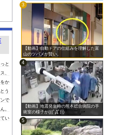
至
【動画】自動ドアの仕組みを理解した富
山のツバメが賢い。
ょっと
ウス、
惑をか
がとう
ガンで
【動画】地震発生時の熊本総合病院の手
ゃん。
術室の様子が(((ﾟДﾟ)))
れてい