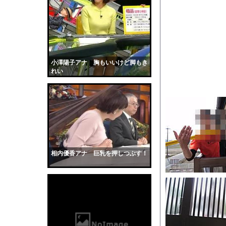
【悲報】佐藤二朗さん
ワイみたいな『勉強だ
思わず誰かに話したく
幽霊、体外離脱、既視感
【衝撃】マチアプで会
小澤陽子アナ 胸もいいけど脚もき
れい
【動画あり】ボーイッ
【画像】温泉美女さん
かわいい彼女のために
【動画】ヒョウ2頭が
道路脇で男性が缶切断
【黒歴史】こういう昔
相内優香アナ 巨乳を押しつぶす！
韓国人「安貞桓が韓国
ケンタッキーとか言う
【画像】このAVが性
【悲報】味噌ラーメン
【中国】男の子が爆竹