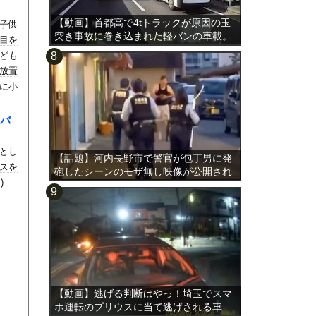
【動画】首都高で4tトラックが原因の玉
子供
突き事故に巻き込まれた軽バンの車載。
目を
ども
放置
に小
バ
とし
【話題】河内長野市で警官が包丁男に発
スを
砲したシーンのモザ無し映像が公開され
)
る。
【動画】逃げる判断はやっ！埼玉でスマ
ホ運転のプリウスに当て逃げされる車