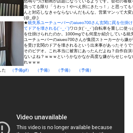
怒鳴りつけ動画が話題になっているようです。会社の看板
いうＡＶ女優ｗｗｗｗｗｗｗｗｗｗw
負ってる限り「うわっ！やべえ所にきたっ！」と思っても
ックのり入れたけど出てこないの！！
んと対応しなきゃならないんだもんな。営業マンって大変
(@_@;)
★
統失系ユーチューバーのaiueo700さん玄関に罠を仕掛
ンコーン王子が日本人女性とデートか？
てドアを壊される(´･_･`)
ワロタ(´･_･`)自転車を重しに使
を仕掛けられたのか。1000mgでも何度か紹介している統
ユーチューバーのaiueo700さんが集団ストーカーから嫌
を受け玄関のドアを壊されるという出来事があったそうで
そのビデオ。これ本当に被害にあったんだよね？自作自演
ないよね？ｗｗｗというかなかなか高度な嫌がらせじゃな
or 相互RSS
れｗｗｗ
g
が管理しています。 RSS設定 更新順130件まで。それ以降の古いも
ました
（予備gif）
（予備）
（予備）
（予備）