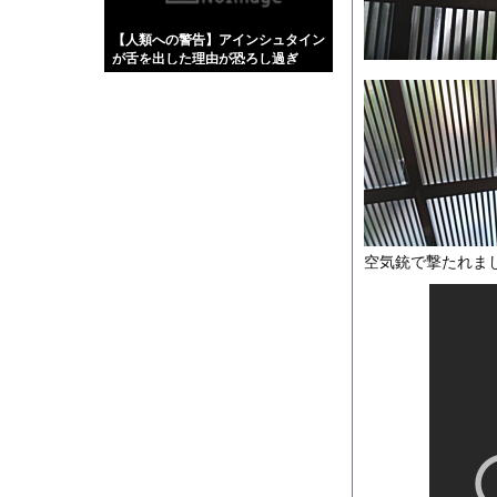
【画像】伊藤舞雪とか
【人類への警告】アインシュタイン
【緊急】肛門にスティ
が舌を出した理由が恐ろし過ぎ
お知らせ
た・・・
【動画】タイのティパ
Powered by livedo
1000m
このページは
示されません。
空気銃で撃たれ