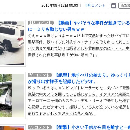
いう自炊最強のメシｗｗｗｗｗｗｗｗ
316
2016年08月12日 00:03 ┃
コメント
┃
衝撃
している。私の知らないスマホで連絡を取り合い、日中会ったりしてい...
ード動画を公開 ⇒ ネット民「赤ちゃんに絶対に母乳を上げないで...
【動画】ヤバそうな事件が起きている
118
コメント
派のパヨおば、自分の家に来られたら全力で拒否るｗｗｗｗｗｗｗｗｗ...
に一ミリも動じない男ｗｗｗ
：ニューエイ代表渾身のアストンマーチンAMR26を改善に導い...
ええｗｗｗ逃げようよｗｗｗ路上で突然始まった鉄パイプに
襲撃事件。鉄パイプに対抗すべくナイフを取り出して刺しま
27)さん、7年ぶり『FRIDAY』表紙で神ボディ大解放
ハゲ男まで現れて辺りは騒然とした雰囲気なのに・・・。中
座っていたら、彼氏の同僚にいきなり頭からビールをかけられて、ビー...
撮影された自動車修理工が強い動画です。
電力所属の選手が熱中症で死亡 フィジー出身の26歳
葉】広島はシュート21本の猛攻で千葉を圧倒しホーム開幕戦を飾る...
【絶望】地すべりの始まり。ゆっくり
56
コメント
TA参加拒否した親へ最終警告。こうなってもいい？」問題になりす...
が滑り出す様子を記録したビデオ。
シーニットのノースリーブ巨乳！！【GIF動画あり】
映っているのはキャンピングトレーラーかな。気づいて避難
無毛女性器生チラ＆乳の首ポロリ」計画
絶望の中カメラを回している感じかしら。イタリア北東部エ
代にふさわしい表現”に強制変更される事態が進行中、今の価値観に照...
ア＝ロマーニャ州のカステル・デル・リーオで発生した地す
を記録したビデオです。撮影している人が立っている場所も
って良いバイクか？
崩れてもおかしく無さそうに見えるが。
結婚してる？の質問に「お魚で幸せ」と答えた結果ｗｗｗ
あわかる『ソニー信者が嫌い』←まあわかる『任天堂信者が嫌い』←ま...
【衝撃】小さい子供から目を離すと一
99
コメント