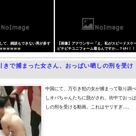
によりドアが勝手に開いてしまう件
ードや濡れ場おっぱいがエロ過ぎる！人生最後のラスト写真集、最高！...
ンのバイト「AIにちいかわの画像を食わせてっと………できた！」
覚えた開業医、その日のうちに両足が動かなくなり入院すると……
ーパー堀さん、高須クリニックに医学的に詰められてガチ切れｗｗｗ
して、雑談もできない男が多す
【画像】アナウンサー「え、私がスピードスケ
SM調教 終わらない前立腺イキ地獄』をrawやhitomiを...
w w w w w
ピチピチユニフォーム着るんですか…？ﾑﾁｨ！！
周りに助けを乞う父親と、スマホを向けてインプレ稼ぎの見物人
これはお前らに刺さるやろw w w w w w w w
ピニンファリーナ、日本の鉄道初デザイン。南海電鉄が新たな空港特急...
引きで捕まった女さん、おっぱい晒しの刑を受け
いわ知能といった表現は完全に差別表現。メディアは放送禁止用語に指...
学部JD1年のフェラシーンがコチラ
国で認めてるもの 「キムチ」あと3つは？
中国にて、万引き犯の女が捕まって取り調
ダム「9門開放！（全力放流」中国都市「三峡沿線の道路水没」中国政...
しオバちゃんたちに脱がされ、街中でおっ
て、ついに、、、
しの刑を受ける動画。これはヤリすぎ…。
代表監督を追及「なぜ負けたのか」
べきか…1万年ぶり史上最大級の火山の兆し＝韓国の反応
いた。私が上に物を投げるフリをする → 猫はこうなります…