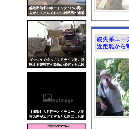
イーロン・マスク「中
離陸準備中のボーイング737の翼に
友廣南実アナ 海に落
人が！？とんでもない迷惑男が逮捕
される。
道の駅に野菜や果物出
井上晴美、乳首ヘアヌ
【画像】ネギに豚バラ
統失系ユーチ
左ハンドル車のデメリ
近距離から
【動画】DJ SODA
天下一品とかいう定期
ダッシュで迫ってくるナイフ男に発
砲する警察官の緊迫のボディカム映
【ディズニー】高級ホ
像。
【動画】移民受け入れ
グラドル後藤まつりと
『悪役令嬢転生おじさ
今の時期 河口で釣れ
【Xの車窓から】オー
【衝撃】大谷翔平とイチロー、人間
【衝撃】「かわいい虫
性の差がエグすぎると話題に←お前
らコレ見てどう思う？？？？？？
「アメリカのヤンキー