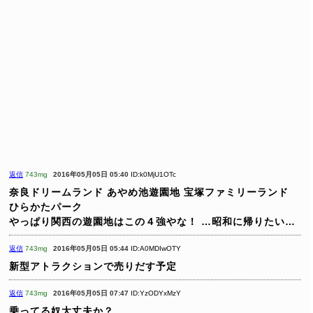
返信
743mg
2016年05月05日 05:40
ID:k0MjU1OTc
奈良ドリームランド
あやめ池遊園地
宝塚ファミリーランド
ひらかたパーク
やっぱり関西の遊園地はこの４強やな！
…昭和に帰りたい…
返信
743mg
2016年05月05日 05:44
ID:A0MDIwOTY
新型アトラクションで売りだす予定
返信
743mg
2016年05月05日 07:47
ID:YzODYxMzY
乗ってる奴大丈夫か？