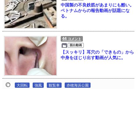
中国製の不良鉄筋があまりにも酷い。
ベトナムからの報告動画が話題にな
る。
44
コメント
面白動画
【スッキリ】耳穴の「できもの」から
中身をほじり出す動画が人気に。
大回転
強風
観覧車
赤穂海浜公園