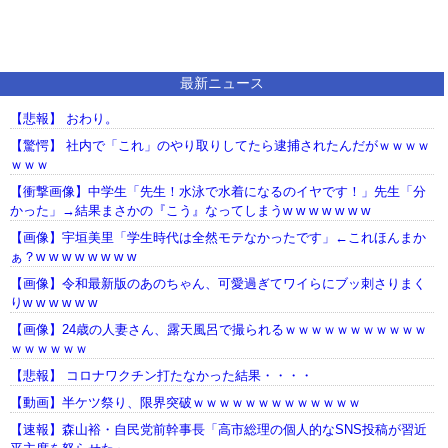
最新ニュース
【悲報】 おわり。
【驚愕】 社内で「これ」のやり取りしてたら逮捕されたんだがｗｗｗｗ
ｗｗｗ
【衝撃画像】中学生「先生！水泳で水着になるのイヤです！」先生「分
かった」→結果まさかの『こう』なってしまうw w w w w w w
【画像】宇垣美里「学生時代は全然モテなかったです」←これほんまか
ぁ？w w w w w w w w
【画像】令和最新版のあのちゃん、可愛過ぎてワイらにブッ刺さりまく
りw w w w w w
【画像】24歳の人妻さん、露天風呂で撮られるｗｗｗｗｗｗｗｗｗｗｗ
ｗｗｗｗｗｗ
【悲報】 コロナワクチン打たなかった結果・・・・
【動画】半ケツ祭り、限界突破ｗｗｗｗｗｗｗｗｗｗｗｗｗ
【速報】森山裕・自民党前幹事長「高市総理の個人的なSNS投稿が習近