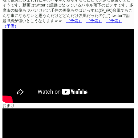
そうです。動画はtwitterで話題になっているパネル落下のビデオです。多
摩市の映像もヤバいけど北千住の画像もやばいっすね(@_@;)台風でもこ
んな事にならないと思うんだけどどんだけ強風だったの(°_°)
twitterで話
題!!!風が強いとこうなりますｗｗ
（予備）
（予備）
（予備）
（予備）
おまけ