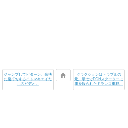
ジャンプしてビターン。豪快
クラクションはトラブルの
に腹打ちするイトマキエイた
元。環七でDQNスクーターに
ちのビデオ。
車を殴られたドラレコ車載。