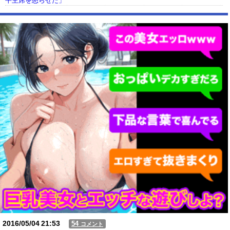
平主席を怒らせた」
【動画】USJの禁止エリアに子どもたちが続々乱入 → スタッフが注意し
ても止まらない事態に
Powered by livedoor 相互RSS
2016/05/04
21:53
54
コメント