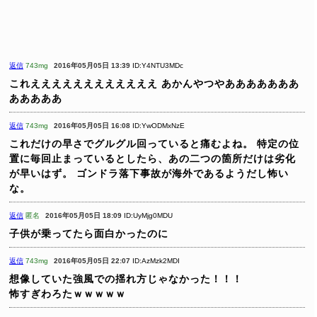
返信
743mg
2016年05月05日 13:39
ID:Y4NTU3MDc
これええええええええええええ
あかんやつやあああああああ
あああああ
返信
743mg
2016年05月05日 16:08
ID:YwODMxNzE
これだけの早さでグルグル回っていると痛むよね。
特定の位
置に毎回止まっているとしたら、あの二つの箇所だけは劣化
が早いはず。
ゴンドラ落下事故が海外であるようだし怖い
な。
返信
匿名
2016年05月05日 18:09
ID:UyMjg0MDU
子供が乗ってたら面白かったのに
返信
743mg
2016年05月05日 22:07
ID:AzMzk2MDI
想像していた強風での揺れ方じゃなかった！！！
怖すぎわろたｗｗｗｗｗ