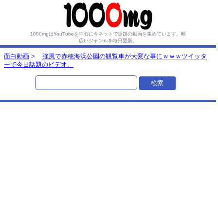
1000mgはYouTubeを中心に今ネットで話題の動画を集めています。
幅
広いジャンルを毎日更新。
面白動画
>
強風で赤穂海浜公園の観覧車が大変な事にｗｗｗツイッタ
ーで今日話題のビデオ。