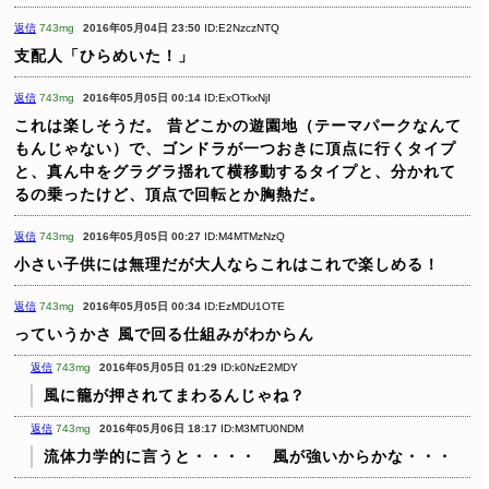
返信
743mg
2016年05月04日 23:50
ID:E2NzczNTQ
支配人「ひらめいた！」
返信
743mg
2016年05月05日 00:14
ID:ExOTkxNjI
これは楽しそうだ。
昔どこかの遊園地（テーマパークなんて
もんじゃない）で、ゴンドラが一つおきに頂点に行くタイプ
と、真ん中をグラグラ揺れて横移動するタイプと、分かれて
るの乗ったけど、頂点で回転とか胸熱だ。
返信
743mg
2016年05月05日 00:27
ID:M4MTMzNzQ
小さい子供には無理だが大人ならこれはこれで楽しめる！
返信
743mg
2016年05月05日 00:34
ID:EzMDU1OTE
っていうかさ
風で回る仕組みがわからん
返信
743mg
2016年05月05日 01:29
ID:k0NzE2MDY
風に籠が押されてまわるんじゃね？
返信
743mg
2016年05月06日 18:17
ID:M3MTU0NDM
流体力学的に言うと・・・・ 風が強いからかな・・・