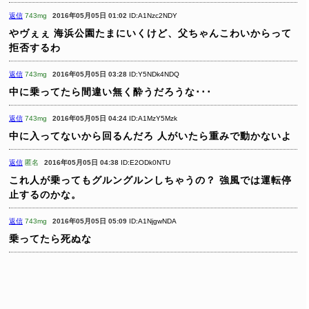
返信
743mg
2016年05月05日 01:02
ID:A1Nzc2NDY
やヴぇぇ
海浜公園たまにいくけど、父ちゃんこわいからって
拒否するわ
返信
743mg
2016年05月05日 03:28
ID:Y5NDk4NDQ
中に乗ってたら間違い無く酔うだろうな･･･
返信
743mg
2016年05月05日 04:24
ID:A1MzY5Mzk
中に入ってないから回るんだろ
人がいたら重みで動かないよ
返信
匿名
2016年05月05日 04:38
ID:E2ODk0NTU
これ人が乗ってもグルングルンしちゃうの？
強風では運転停
止するのかな。
返信
743mg
2016年05月05日 05:09
ID:A1NjgwNDA
乗ってたら死ぬな