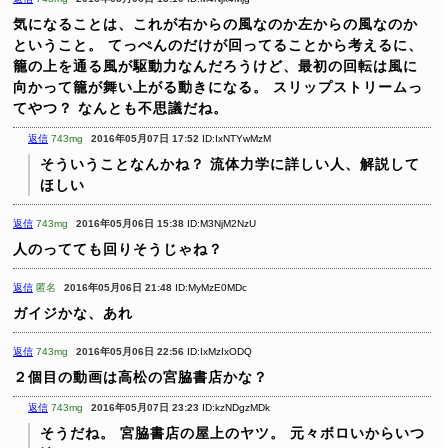
気になることは、これが右からの風なのか左からの風なのか
ということ。
てっぺんのだけが回ってることから考えるに、
籠の上を通る風が駆動力なんだろうけど、最初の回転は風に
向かって籠が舞い上がる動きになる。
スリップストリームっ
てやつ？
なんとも不思議だね。
返信
743mg
2016年05月07日 17:52
ID:IxNTYwMzM
そういうことなんかね？
流体力学に詳しい人、解説して
ほしい
返信
743mg
2016年05月06日 15:38
ID:M3NjM2NzU
人のってても回りそうじゃね？
返信
匿名
2016年05月06日 21:48
ID:MyMzE0MDc
ガイジかな、あれ
返信
743mg
2016年05月06日 22:56
ID:IxMzIxODQ
２個目の動画は高松の宮脇書店かな？
返信
743mg
2016年05月07日 23:23
ID:kzNDgzMDk
そうだね。
宮脇書店の屋上のヤツ。
元々ボロいからいつ