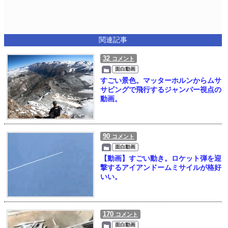
関連記事
32
コメント
面白動画
すごい景色。マッターホルンからムサ
サビングで飛行するジャンパー視点の
動画。
90
コメント
面白動画
【動画】すごい動き。ロケット弾を迎
撃するアイアンドームミサイルが格好
いい。
170
コメント
面白動画