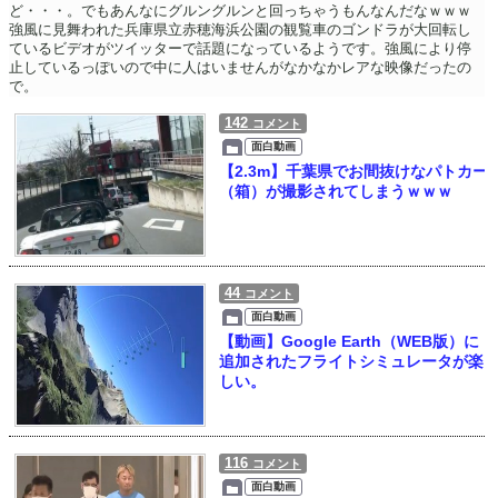
ど・・・。でもあんなにグルングルンと回っちゃうもんなんだなｗｗｗ
強風に見舞われた兵庫県立赤穂海浜公園の観覧車のゴンドラが大回転し
ているビデオがツイッターで話題になっているようです。強風により停
止しているっぽいので中に人はいませんがなかなかレアな映像だったの
で。
142
コメント
面白動画
【2.3m】千葉県でお間抜けなパトカー
（箱）が撮影されてしまうｗｗｗ
44
コメント
面白動画
【動画】Google Earth（WEB版）に
追加されたフライトシミュレータが楽
しい。
116
コメント
面白動画