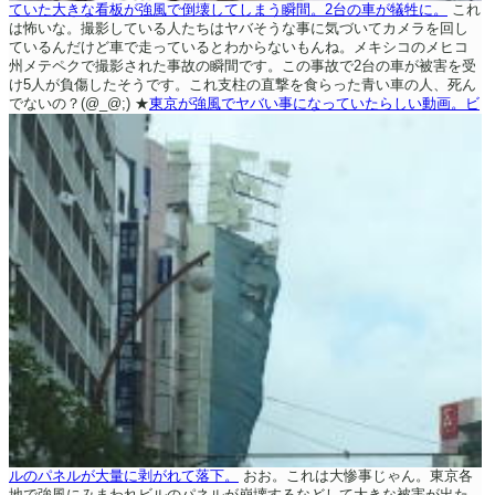
ていた大きな看板が強風で倒壊してしまう瞬間。2台の車が犠牲に。
これ
は怖いな。撮影している人たちはヤバそうな事に気づいてカメラを回し
ているんだけど車で走っているとわからないもんね。メキシコのメヒコ
州メテペクで撮影された事故の瞬間です。この事故で2台の車が被害を受
け5人が負傷したそうです。これ支柱の直撃を食らった青い車の人、死ん
でないの？(@_@;)
★
東京が強風でヤバい事になっていたらしい動画。ビ
ルのパネルが大量に剥がれて落下。
おお。これは大惨事じゃん。東京各
地で強風にみまわれビルのパネルが崩壊するなどして大きな被害が出た