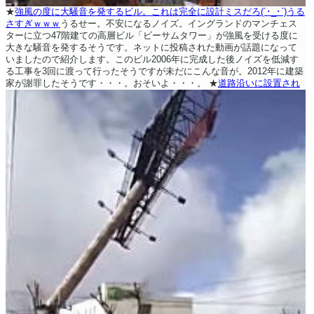
★
強風の度に大騒音を発するビル。これは完全に設計ミスだろ(´･_･`)うる
さすぎｗｗｗ
うるせー。不安になるノイズ。イングランドのマンチェス
ターに立つ47階建ての高層ビル「ビーサムタワー」が強風を受ける度に
大きな騒音を発するそうです。ネットに投稿された動画が話題になって
いましたので紹介します。このビル2006年に完成した後ノイズを低減す
る工事を3回に渡って行ったそうですが未だにこんな音が。2012年に建築
家が謝罪したそうです・・・。おそいよ・・・。
★
道路沿いに設置され