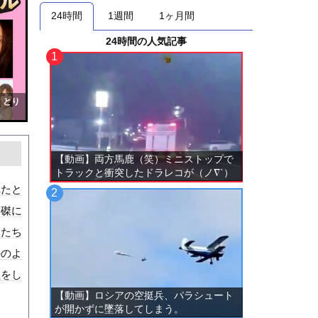
24時間
1週間
1ヶ月間
24時間の人気記事
！とり
【動画】両方馬鹿（笑）ミニストップで
トラックと衝突したドラレコが（ノ∇`）
れたと
に磔に
人たち
かのよ
理をし
【動画】ロシアの空挺兵、パラシュート
が開かずに墜落してしまう。