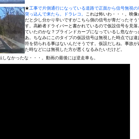
いうＡＶ女優ｗｗｗｗｗｗｗｗｗｗw
★
工事で片側通行になっている道路で正面から信号無視の
ックのり入れたけど出てこないの！！
突っ込んで来たら。ドラレコ。
これは怖いわ・・・。映像
だと少し分かり辛いですがこちら側の信号が青だったそう
す。高齢者ドライバーと書かれているので仮設信号を見落
2で釣りの自撮りをしようとした男の悲劇（ノ∇`）
ていたのかな？ブラインドカーブになっているし危なかっ
あ。ちなみにこのタイプの仮設信号は無視した時点では違
符を切られる事はないんだそうです。仮設だしね。事故が
た時などには無視した方が悪くなるみたいだけど。
横転しなかったな・・・。動画の最後には逆走車も。
or 相互RSS
g
が管理しています。 RSS設定 更新順130件まで。それ以降の古いも