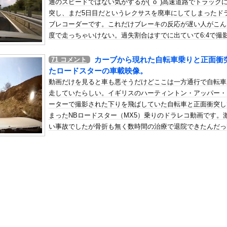
通のスピードではない気がするが(ﾟoﾟ)高速道路でトラック
謗中傷を受けて突然泣き出すwwwwwwwwwwwwwwwww
突し、まだ5日目だというレクサスを廃車にしてしまったド
の机がこの女の子の椅子にされてたらｗｗｗ
ブレコーダーです。これだけブレーキの反応が遅い人がこん
、可愛すぎる
度で走っちゃいけない。過失割合はすでに出ていて6:4で撮
が4。そんなもんなんだ。撮影者の方が悪くみえるんだけど
屈みで完全に見えてる動画が拡散されてしまう…
カーブから現れた自転車乗りと正面衝
71
コメント
いう地雷系の女子高生って好きじゃないの？
たロードスターの車載映像。
ナンバーワンだ」 熊本地震直後の日本の対応のスピードに世界が衝撃
動画だけを見ると車も悪そうだけどここは一方通行で自転車
にチン凸したアジア人短小男
、爆笑されてしまうｗｗｗ
走していたらしい。イギリスのハーティントン・アッパー・
た嫁。まさかと思い長男のDNA鑑定をするがいいな？と問うと、元嫁...
ーターで撮影された下りを飛ばしていた自転車と正面衝突し
まったNBロードスター（MX5）乗りのドラレコ動画です。
ロシア軍兵士のHIV感染が2000％急増…ウクライナメディア！
い事故でしたが骨折も無く数時間の治療で退院できたんだっ
のSNS更新が1週間途絶え、様々な憶測が飛び交う。1週間ぶりの投...
管理フォーーーーム！！！」
の金庫触らないでよ！」キチママ『そこに金庫があったから、開けてみ...
mの新人グラドル、衝撃の限界露出wwwwwww三園響子、「週刊...
「最大のやらかし展開」って結局なんだと思う？
なみアナ 巨乳 ＆ ノースリーブ！！【GIF動画あり】
子、可愛すぎると話題にｗｗｗｗｗｗｗｗｗｗｗ