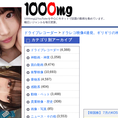
1000mgはYouTubeを中心に今ネットで話題の動画を集めています。
幅広いジャンルを毎日更新。
>
ドライブレコーダー
ドラレコ映像4連発。ギリギリの神
カテゴリ別アーカイブ
(4,388)
ドライブレコーダー
(1,058)
神動画・神業
(9,474)
面白動画
(10,693)
衝撃映像
(4,597)
乗物系
(404)
感動系
(3,488)
動物・ペット
(308)
貴重映像・歴史
(85)
画像・写真
【韓国株】 7月のKO
(3,553)
ニュース・その他