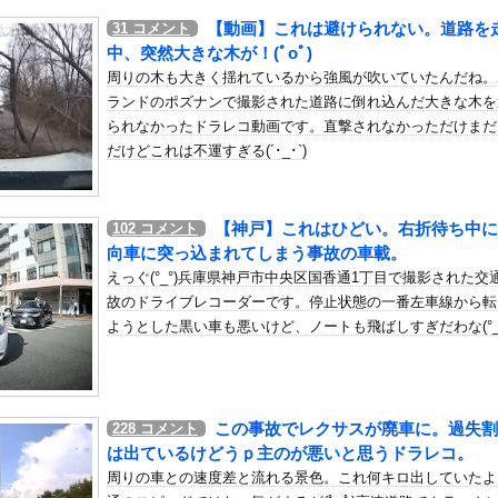
いう自炊最強のメシｗｗｗｗｗｗｗｗ
【動画】これは避けられない。道路を
31
コメント
している。私の知らないスマホで連絡を取り合い、日中会ったりしてい...
中、突然大きな木が！(ﾟoﾟ)
でかすぎて浴衣を突き破ってしまう…
周りの木も大きく揺れているから強風が吹いていたんだね。
ランドのポズナンで撮影された道路に倒れ込んだ大きな木を
いたい老犬
られなかったドラレコ動画です。直撃されなかっただけまだ
アイテム、水筒、日傘
だけどこれは不運すぎる(´･_･`)
良いぞ」小規模だけどお勧めな日本の観光名所／お店に対する海外の反...
ったHDDの中から、とんでもないモノを発見してしまった
）ミニストップでトラックと衝突したドラレコが（ノ∇`）
【神戸】これはひどい。右折待ち中に
102
コメント
向車に突っ込まれてしまう事故の車載。
、旦那不在のままヤることやって妊娠
えっぐ(°_°)兵庫県神戸市中央区国香通1丁目で撮影された交
ローンをネット発射装置で撃墜するウクライナ。
故のドライブレコーダーです。停止状態の一番左車線から転
結婚
ようとした黒い車も悪いけど、ノートも飛ばしすぎだわな(°_°
「８８８
ぞろ目ってなんか嬉しくなるよね！！」他
子アナのJK時代のセーラー服姿ｗ
元ジャンポケ斉藤慎二被告に懲役７年求刑でほぼ実刑確実？弁護側の主...
この事故でレクサスが廃車に。過失割
228
コメント
：ニューエイ代表渾身のアストンマーチンAMR26を改善に導い...
は出ているけどうｐ主のが悪いと思うドラレコ。
周りの車との速度差と流れる景色。これ何キロ出していたよ