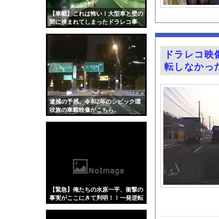
【画像】森高千里(55
【車載】これは怖い！大型車と壁の
【画像】つるの剛士「
間に挟まれてしまったドラレコ事
故。
ガチの釣り初心者なん
女性インフルエンサー
ドラレコ映
友廣南実アナ 海に落
転しなかったな
道の駅に野菜や果物出
井上晴美、乳首ヘアヌ
【画像】ネギに豚バラ
逮捕の予感。令和2年のシビック環
状族の車載映像がこちら。
天下一品とかいう定期
【ディズニー】高級ホ
【動画】移民受け入れ
グラドル後藤まつりと
『悪役令嬢転生おじさ
【Xの車窓から】オー
【緊急】俺たちの水原一平、衝撃の
【衝撃】「かわいい虫
事実がここにきて判明！！一発逆転
へ！！←これw w w w w w w w w
「アメリカのヤンキー