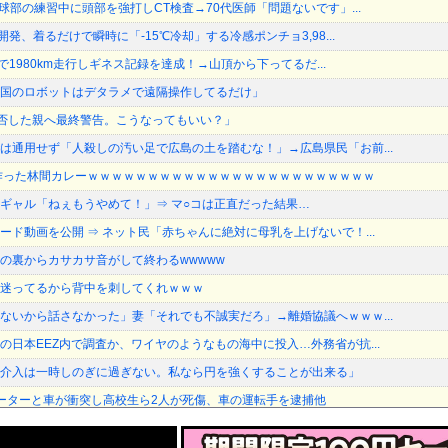
球部の練習中に頭部を強打しCT検査→70代医師「問題ないです」...
開発、着るだけで瞬時に「-15℃冷却」する冷感ポンチョ3,98...
油で1980km走行しギネス記録を達成！→山頂から下ってるだ...
国のロボットはデタラメで遠隔操作してるだけ」
加拒否した親へ最終警告。こうなってもいい？」
は通用せず「人殺しの汚い足で広島の土を踏むな！」→広島県民「お前...
作った林間カレーｗｗｗｗｗｗｗｗｗｗｗｗｗｗｗｗｗｗｗｗｗｗｗｗ
ギャル「ねぇもうやめて！」⇒ マ○コは正直だった結果…
ード動画を公開 ⇒ ネット民「赤ちゃんに絶対に母乳を上げないで！...
の裏からカサカサ音がして終わるwwwww
迷ってるから背中を刺してくれｗｗｗ
ないから話さなかった」妻「それでも不誠実だろ」→離婚協議へｗｗｗ...
の日本EEZ内で調査か、ワイヤのようなもの海中に投入…外務省が抗...
介入は一時しのぎに過ぎない。私なら円を強くすることが出来る」
ーターと車が衝突し高校生ら2人が死傷、車の運転手を逮捕他
PTSDになる子供が増加。記憶の継承が危ぶまれる事態に