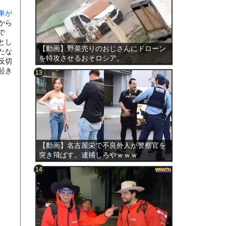
車が
から
で
とし
【動画】野菜売りのおじさんにドローン
たな
を特攻させるおそロシア。
反切
起き
のは表
【動画】名古屋栄で不良外人が警察官を
突き飛ばす。逮捕しろやｗｗｗ