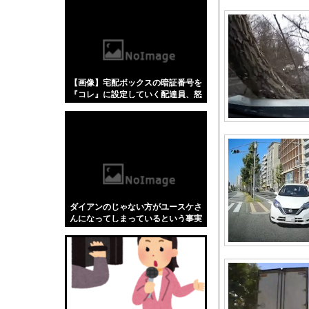
【悲報】「蕎麦」とか
【4/4】嫁が浮気を
本田望結、お○ぱいが
ラブライブ！の犬、だ
【画像】宅配ボックスの暗証番号を
男をゲイ化させる3代
『コレ』に設定していく配達員、怒
海外「”京都の鳥”は
らないから正直に言いなさい！！！
w w w w w w w w w w
好きな女の子から預か
【動画】両方馬鹿（笑
【速報】山崎怜奈さん
【動画】ロシア軍のド
及川光博さん（56）
ダイアンのじゃない方がユースケさ
【にじさんじ】ソフィ
んになってしまっているという事実
←これ
【画像】TBS若手女
「被告はモンスター」
伊Autosprint誌
猫の攻防戦【再】