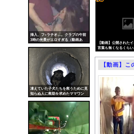
【悲報】瀬戸環奈がス
コテ
「平和を願う女子児童
リン
ホームレスの数、20
- 固
【動画】東大生ｖｓ 
定リ
挿入、フ○ラチオ…。クラブの午前
中国製自動車、不具合
3時の光景がエロすぎる（動画あ
ンク
【動画】公開されたイ
井上晴美、乳首ヘアヌ
り）
言葉も無くなるくらい
自動
エロ漫画『はじめての緊縛
更新
中国人の子供が溺れ、
【動画】こ
ツー
フェラーリを手がけた
ル
今日撮れたK大学文〇
お前らがメイドイン韓
凍えていた子犬たちを救うために見
知らぬ人に救助を求めたママワン
中国「大洪水！」三峡
コ。
職場の人妻と不倫をし
韓国国会、サッカー前
日本旅行キャンセルす
うちのネコが目の前に