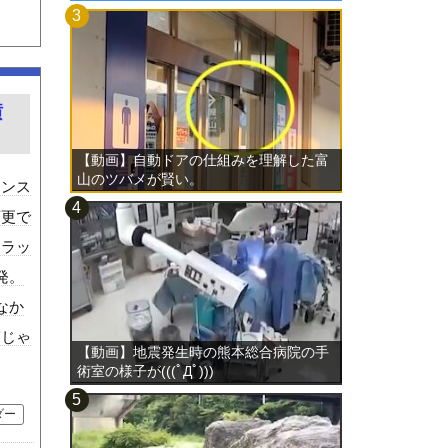
横
【動画】自動ドアの仕組みを理解した富
山のツバメが賢い。
リンス
変更で
トラッ
発。
なか
ぎじゃ
【動画】地震発生時の熊本総合病院の手
術室の様子が(((ﾟДﾟ)))
ダー