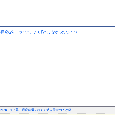
回避な箱トラック。よく横転しなかったな(°_°)
SPI 28.9％下落…通貨危機を超える過去最大の下げ幅