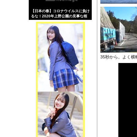
【画像】伊藤舞雪とか
【日本の春】コロナウイルスに負け
【緊急】肛門にスティ
るな！2020年上野公園の見事な桜
お知らせ
に感動
【動画】DJI Neo
35秒から。よく
Powered by livedo
1000m
このページは
示されません。