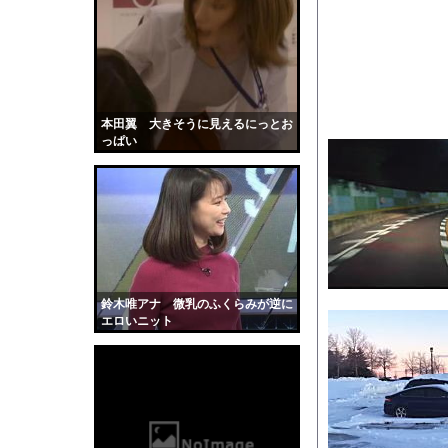
【朗報】『8番出口』
『ヒツジのいらない枕
【悲報】デカイファミ
【驚愕】会社=人生だ
幽霊、体外離脱、既視感
本田翼 大きそうに見えるにっとお
っぱい
【衝撃】マチアプで会
【画像】温泉美女さん
かわいい彼女のために
【動画】ヒョウ2頭が
道路脇で男性が缶切断
【黒歴史】こういう昔
鈴木唯アナ 微乳のふくらみが逆に
韓国人「安貞桓が韓国
エロいニット
ケンタッキーとか言う
【画像】このAVが性
【悲報】味噌ラーメン
【中国】男の子が爆竹