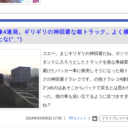
) 「ミニスカートはとてもムリよ若い子には負けるわ」←ワイらに...
キムタクを模写した」ﾊﾟｼｬｯｗｗｗｗｗｗｗｗｗ
やが、始めるまでのロードマップ教えてくれ
「20歳でアルファード一括で買えちゃう私って素敵」→画像にアレが...
像4連発。ギリギリの神回避な箱トラック。よく
ちてパンツが透けてしまうハプニング！！【GIF動画あり】
(°_°)
荷してるんやけど「こういうの欲しい」とかある？
ードや濡れ場おっぱいがエロ過ぎる！人生最後のラスト写真集、最高！...
コエー。まじギリギリの神回避だね。ガソ
を巻いて焼いただけの料理、なぜかグロいｗｗｗｗｗ
タンドに入ろうとしたトラックを急な車線
的に行っては「こんなもんか…」ってなるラーメン屋wwwwwww
避けたパッカー車に衝突しそうになった箱
テルでお馴染みのホテルミラコスタさん 値上げして改悪していたこと...
クの神回避ドラレコです。の他ドラレコ4連
派のパヨおば、自分の家に来られたら全力で拒否るｗｗｗｗｗｗｗｗｗ...
2つめのはあそこからバックで戻るとは思わ
至近距離でイチャイチャできる新作イメビが出たぞ！
った。他の車も追い立てるように近づきす
ん』6話感想 モブ令嬢に絡まれるアンナ！
ね？
ビスかと思ったら野生の炊飯器で草 ほか
」ランキング、ついに発表される
59
2016年03月05日 17:55 ┃
コメント
┃
ドライブレコー
がアジア人にケンカを売った結果ｗｗｗ」 ほか