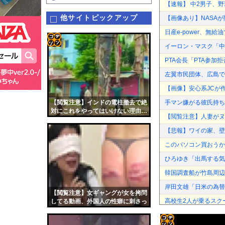
【速報】 中2男子、野
他サイトピックアップ
【画像あり】NASAが
日産e-power、無給
イーロン・マスク「中
コテ
PTA会長「PTA参
リン
左翼市民団体、広島で
- 固
【画像】安心系JCが
定リ
【閲覧注意】インドの電柱撤去で絶
手マン嫌がる彼氏持ち
ンク
対にこれをやってはいけない理由…
【閲覧注意】人妻がヌ
（動画あり）
自動
【悲報】ワイの家、壁
更新
このパソコン買おうか
ツー
ひろゆき「出馬する気
ル
韓国調査船が竹島周辺
岸田文雄「日米の為替
【閲覧注意】女ギャングが女を拷問
高校生2人が乗るスク
してる動画、外国人の性癖に刺さっ
てしまう
【画像】原爆資料館で