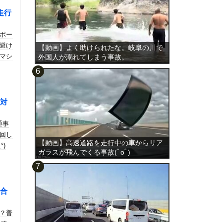
走行
ポー
避け
【動画】よく助けられたな。岐阜の川で
マシ
外国人が溺れてしまう事故。
対
通事
回し
【動画】高速道路を走行中の車からリア
)
ガラスが飛んでくる事故(ﾟoﾟ)
合
？普