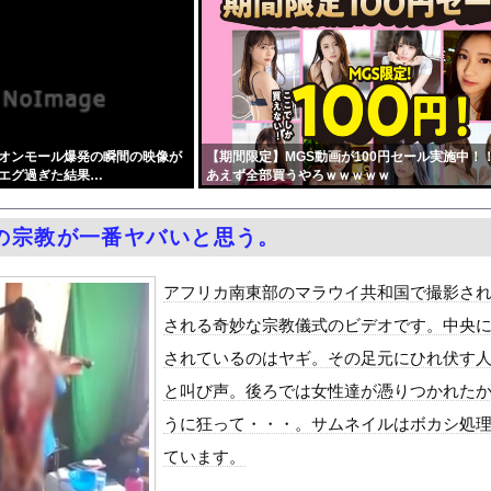
タイルよすぎて一般男性が隣に並ぶとチンチクリンに見えてしまう
を警察が取り押さえて移動させた」と市民団体が告発、「児童……どこ...
年ちょいで90％減少・・・・・
キャバ嬢 → ｗｗｗｗｗｗｗｗｗｗｗｗｗｗｗｗｗｗ
によりドアが勝手に開いてしまう件
オンモール爆発の瞬間の映像が
【期間限定】MGS動画が100円セール実施中！
ードや濡れ場おっぱいがエロ過ぎる！人生最後のラスト写真集、最高！...
エグ過ぎた結果…
あえず全部買うやろｗｗｗｗｗ
SM調教 終わらない前立腺イキ地獄』をrawやhitomiを...
周りに助けを乞う父親と、スマホを向けてインプレ稼ぎの見物人
の宗教が一番ヤバいと思う。
ピニンファリーナ、日本の鉄道初デザイン。南海電鉄が新たな空港特急...
学部JD1年のフェラシーンがコチラ
アフリカ南東部のマラウイ共和国で撮影さ
国で認めてるもの 「キムチ」あと3つは？
される奇妙な宗教儀式のビデオです。中央
ダム「9門開放！（全力放流」中国都市「三峡沿線の道路水没」中国政...
されているのはヤギ。その足元にひれ伏す
て、ついに、、、
と叫び声。後ろでは女性達が憑りつかれた
代表監督を追及「なぜ負けたのか」
うに狂って・・・。サムネイルはボカシ処
べきか…1万年ぶり史上最大級の火山の兆し＝韓国の反応
ています。
いた。私が上に物を投げるフリをする → 猫はこうなります…