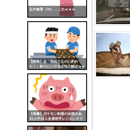
ショートスリーパー、誹
弘中綾香（30）←これｗｗｗ
【画像】おまえらくん
【画像】この女優さん
【朗報】齋藤飛鳥、前
【画像】おまえらこう
海外「日本よ、お前が
勇気を出して白人美女
10年もの間浮気して
【朗報】女「初めてなのに釣れ
た！」釣りにハマる女性が続出ｗｗ
ウクライナ侵攻以降、
ｗ
【配信者】「金バエ」
【画像】女の子「危機
私「ちょっと、人の家
【画像】バスト100c
【徹底議論】漫画史上
【画像】ポケモン剣盾の全国大会、
三山賀子アナと森山み
32人中32人全員初手レジエレキで
完全にワンパターンｗｗｗ
【朗報】メンヘラ女の