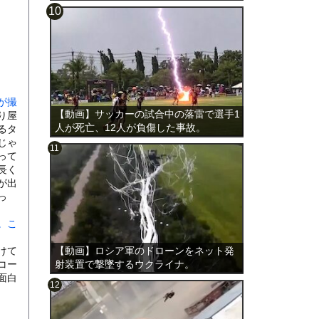
載。
が撮
【動画】サッカーの試合中の落雷で選手1
り屋
人が死亡、12人が負傷した事故。
るタ
じゃ
って
長く
が出
っ
。こ
けて
【動画】ロシア軍のドローンをネット発
コー
射装置で撃墜するウクライナ。
面白