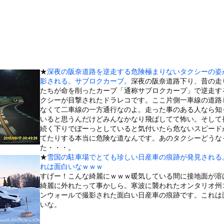
金ローで地上波初放送ｗｗｗｗｗｗｗｗｗｗｗｗｗ
』←持ってるやつちょっとこい
チキだと思って買ったら小さかったから店に戻って確認したら！！！！...
った日本人、定年後に何者でもなくなるwww
…… 5000人調査で判明″不思議な体験”の約半数は「心地よか...
★
深夜の阪奈道路を逆走する危険極まりないタクシーの姿
う約束してた相手に『この返信』送ったらブロックされた結果ｗｗｗｗ...
影される。サブロクカーブ。
深夜の阪奈道路下り、昔の走
、濡れタオルでお尻の形が透けてしまう
たちが命を削ったカーブ「通称サブロクカーブ」で逆走す
クシーが目撃されたドラレコです。ここ片側一車線の道路
美味しい料理を用意した。部屋まで持って行く → この仕打ちです…
なくて二車線の一方通行なのよ。走った事のある人なら知
木に登って激しい戦い
いると思うんだけどみんなかなり飛ばしてて怖い。そして
続く下りでぼーっとしていると気付いたら危ないスピード
していたドラム缶が爆発
てたりする本当に危険な道なんです。あのタクシーどうな
の大学ヤリサーの流出エロ動画（顔出し）が一番抜ける
た・・・。
★
雪国の駐車場でとても珍しい日産車の痕跡が発見される
代表に激怒！『惨憺たる結果、徹底的な刷新が必要だ』と監督や協会を...
れは面白いなｗｗｗ
唐揚げ屋ｗｗｗｗｗ
すげー！こんな綺麗にｗｗｗ暖気している間に接地面が溶
綺麗に外れたって事かしら。寒波に襲われたオンタリオ州
癖ブッ刺さりで精子ドクドク作られるわｗｗｗｗ
ンウォールで撮影された面白い日産車の痕跡です。これは
で行列、出来ない
いな。
に点火 マンホールが爆発しふた吹き飛ぶ