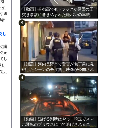
に追
ライ
【動画】首都高で4tトラックが原因の玉
な速
突き事故に巻き込まれた軽バンの車載。
影者
。
突し
が逆
クォ
てし
【話題】河内長野市で警官が包丁男に発
激し
砲したシーンのモザ無し映像が公開され
て。
る。
【動画】逃げる判断はやっ！埼玉でスマ
ホ運転のプリウスに当て逃げされる車