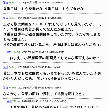
返信
743mg
2016年01月04日 09:37
ID:Q1MTgwMTA
３番目は、もう愛撫だな
４番目は、もうブタだな
返信
743mg
2016年01月04日 09:37
ID:I3NDMzOTE
上から順に動画を１０８０Pにしてじっくり見ていたが、、、
１、２番目は乳首が長くてなんだか萎えた。
３番目は少年が確信犯的目をしていたので、何だか悔しさと
ともに萎えた。
４Kの画質でおっぱい見たら 評価は少しは変わっただろう。
返信
743mg
2016年01月04日 15:43
ID:gxMjEzMzY
おまえ、小野麻里亜の動画見てもそんな事言えるのか？
返信
743mg
2016年01月04日 09:59
ID:IwNzYyNzk
昔は日本でも幼稚園児ぐらいまでおっぱいを飲んでいた子供
がいたんだよなあ。
ていうか4番目いらないし。
返信
743mg
2016年01月04日 10:23
ID:E4MTc2MTc
なんかな。公衆の面前で授乳してる姿を晒すとか。
返信
743mg
2016年01月09日 16:18
ID:YyODcyMDQ
子育て中は、羞恥心が減るらしい+記念に残したいとか。