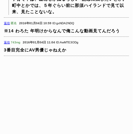
町中とかでは、５年ぐらい前に那須ハイランドで見て以
来、見たことないな。
返信
匿名
2016年01月04日 10:59
ID:gxNDA2NDQ
※14 わろた
年明けからなんで俺こんな動画見てんだろう
返信
743mg
2016年01月04日 11:04
ID:AwMTE3ODg
3番目完全にAV男優じゃねえか