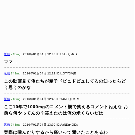
返信
743mg
2016年01月04日 12:00
ID:U5ODgxNTk
ママ…
返信
743mg
2016年01月04日 12:11
ID:IzOTY3MjE
この動画見て俺たちが精子ドピュドピュしてるの知ったらど
う思うのかな
返信
743mg
2016年01月04日 12:48
ID:Y4NDQ0MTM
ここ10年で1000mgのコメント欄で笑えるコメントねえな
お
前ら何やってんの？笑えたのは俺の米くらいだは
返信
743mg
2016年01月04日 13:00
ID:AxNDg4ODc
実際は噛んだりするから痛いって聞いたことあるわ