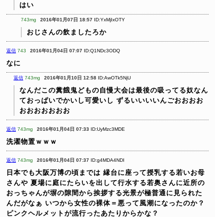
はい
743mg
2016年01月07日 18:57
ID:YxMjIxOTY
おじさんの飲ましたろか
返信
743
2016年01月04日 07:07
ID:Q1NDc3ODQ
なに
返信
743mg
2016年01月10日 12:58
ID:AwOTk5NjU
なんだこの糞餓鬼どもの自慢大会は最後の吸ってる奴なん
ておっぱいでかいし可愛いし
ずるいいいいんごおおおお
おおおおおおお
返信
743mg
2016年01月04日 07:33
ID:UyMzc3MDE
洗濯物置ｗｗｗ
返信
743mg
2016年01月04日 07:37
ID:g4MDA4NDI
日本でも大阪万博の頃までは
縁台に座って授乳する若いお母
さんや
夏場に庭にたらいを出して行水する若奥さんに近所の
おっちゃんが塀の隙間から挨拶する光景が極普通に見られた
んだがなぁ
いつから女性の裸体＝悪って風潮になったのか？
ピンクヘルメットが流行ったあたりからかな？