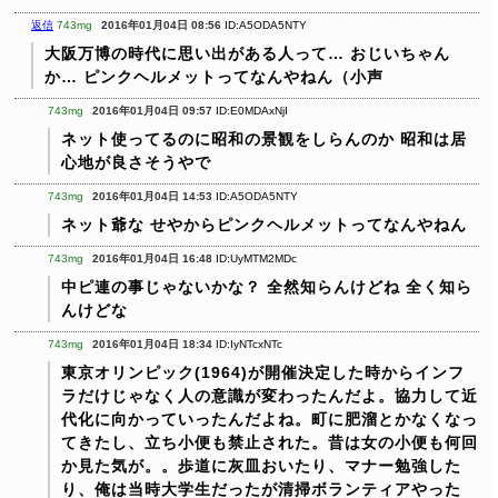
返信
743mg
2016年01月04日 08:56
ID:A5ODA5NTY
大阪万博の時代に思い出がある人って…
おじいちゃん
か…
ピンクヘルメットってなんやねん（小声
743mg
2016年01月04日 09:57
ID:E0MDAxNjI
ネット使ってるのに昭和の景観をしらんのか
昭和は居
心地が良さそうやで
743mg
2016年01月04日 14:53
ID:A5ODA5NTY
ネット爺な
せやからピンクヘルメットってなんやねん
743mg
2016年01月04日 16:48
ID:UyMTM2MDc
中ピ連の事じゃないかな？
全然知らんけどね
全く知ら
んけどな
743mg
2016年01月04日 18:34
ID:IyNTcxNTc
東京オリンピック(1964)が開催決定した時からインフ
ラだけじゃなく人の意識が変わったんだよ。協力して近
代化に向かっていったんだよね。町に肥溜とかなくなっ
てきたし、立ち小便も禁止された。昔は女の小便も何回
か見た気が。。歩道に灰皿おいたり、マナー勉強した
り、俺は当時大学生だったが清掃ボランティアやった