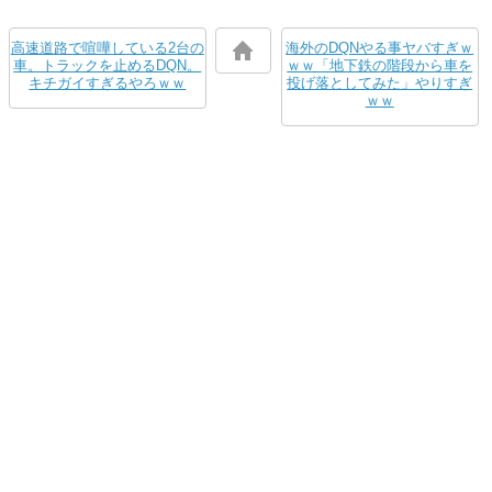
高速道路で喧嘩している2台の
海外のDQNやる事ヤバすぎｗ
車。トラックを止めるDQN。
ｗｗ「地下鉄の階段から車を
キチガイすぎるやろｗｗ
投げ落としてみた」やりすぎ
ｗｗ