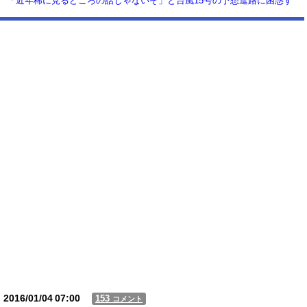
「近年稀に見るどころの話じゃないぞ」と台風15号の予想進路に困惑す
る人が多数、偏西風が全く通用していないんだけど……
【動画】USJの禁止エリアに子どもたちが続々乱入 → スタッフが注意し
ても止まらない事態に
Powered by livedoor 相互RSS
2016/01/04
07:00
153
コメント