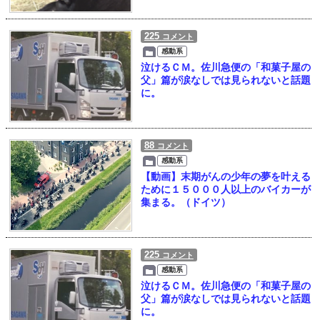
225
コメント
感動系
泣けるＣＭ。佐川急便の「和菓子屋の
父」篇が涙なしでは見られないと話題
に。
88
コメント
感動系
【動画】末期がんの少年の夢を叶える
ために１５０００人以上のバイカーが
集まる。（ドイツ）
225
コメント
感動系
泣けるＣＭ。佐川急便の「和菓子屋の
父」篇が涙なしでは見られないと話題
に。