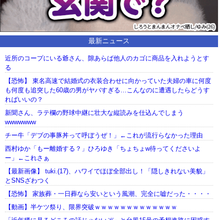
最新ニュース
近所のコープにいる爺さん、隙あらば他人のカゴに商品を入れようとす
る
【恐怖】 東名高速で結婚式の衣装合わせに向かっていた夫婦の車に何度
も何度も追突した60歳の男がヤバすぎる…こんなのに遭遇したらどうす
ればいいの？
新聞さん、ラテ欄の野球中継に壮大な縦読みを仕込んでしまう
wwwwwww
チー牛「デブの事豚丼って呼ぼうぜ！」←これが流行らなかった理由
西村ゆか「もー離婚する？」ひろゆき「ちょちょw待ってくださいよ
ー」←これさぁ
【最新画像】 tuki.(17)、ハワイでほぼ全部出し！「隠しきれない美貌」
とSNSざわつく
【恐怖】 家族葬・一日葬なら安いという風潮、完全に嘘だった・・・・
【動画】半ケツ祭り、限界突破ｗｗｗｗｗｗｗｗｗｗｗｗｗ