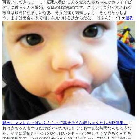
可愛いしちきしょーっ！眉毛の動かし方を覚えた赤ちゃんがカワイイビ
デオに僕ちゃん大嫉妬。なほのぼの動画です。こういう笑顔があふれる
家庭は最高に羨ましいなあ。そうだ僕も結婚しよう。そうだそうしよ
う。まずは出会い系で相手を見つける所からだな。
はふん(´･_･`)
★
授乳
動画。ママにおっぱいをもらって幸せそうな赤ちゃんたちの映像集。
こ
れは赤ちゃんも幸せだけどママたちにとっても幸せな時間なんだろうな
あ。ママに愛情たっぷりのおっぱいをもらって幸せそうな赤ちゃんたち
の映像集です。幸せなのは分かるんだけど赤ちゃんに授乳している時っ