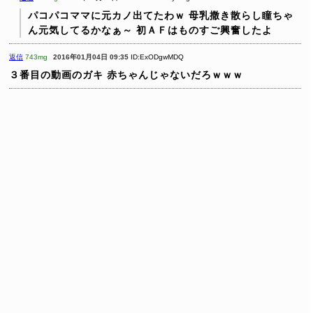
パコパコママに元カノ出てたわｗ
母乳撒き散らし瞳ちゃ
ん元気してるかなぁ～
初ＡＦはものすご興奮したよ
返信
743mg
2016年01月04日 09:35
ID:ExODgwMDQ
３番目の動画のガキ 赤ちゃんじゃないだろｗｗｗ