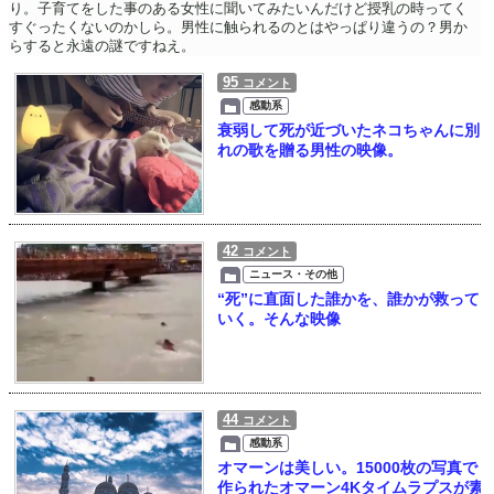
り。子育てをした事のある女性に聞いてみたいんだけど授乳の時ってく
すぐったくないのかしら。男性に触られるのとはやっぱり違うの？男か
らすると永遠の謎ですねえ。
95
コメント
感動系
衰弱して死が近づいたネコちゃんに別
れの歌を贈る男性の映像。
42
コメント
ニュース・その他
“死”に直面した誰かを、誰かが救って
いく。そんな映像
44
コメント
感動系
オマーンは美しい。15000枚の写真で
作られたオマーン4Kタイムラプスが素