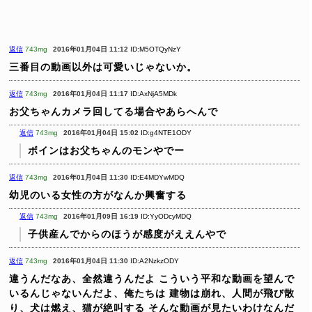
返信
743mg
2016年01月04日 11:12
ID:M5OTQyNzY
三番目の動画以外は可愛いじゃないか。
返信
743mg
2016年01月04日 11:17
ID:AxNjA5MDk
お父ちゃんカメラ回してる場合やあらへんで
返信
743mg
2016年01月04日 15:02
ID:g4NTE1ODY
ボインはお父ちゃんのモンやでー
返信
743mg
2016年01月04日 11:30
ID:E4MDYwMDQ
幼児のいる女性の方がなんか興奮する
返信
743mg
2016年01月09日 16:19
ID:YyODcyMDQ
子供産んでからのほうが感度がええんやで
返信
743mg
2016年01月04日 11:30
ID:A2NzkzODY
違うんだなあ、全然違うんだよ
こういう平和な動画を望んで
いるんじゃないんだよ、俺たちは
建物は崩れ、人間が飛び散
り、犬は燃え、猫が絶叫する
そんな動画が見たいわけなんだ