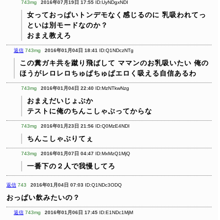
743mg
2016年07月19日 17:55
ID:UyNDgxNDI
女っておっぱいトンデモなく感じるのに
乳吸われてっ
といは別モードなのか？
おまえ教えろ
返信
743mg
2016年01月04日 18:41
ID:Q1NDczNTg
この糞ガキ共を蹴り飛ばして
ママンのお乳吸いたい
俺の
ほうがレロレロちゅぱちゅぱエロく吸える自信あるわ
743mg
2016年01月04日 22:40
ID:MzNTkwNzg
おまえだいじょぶか
テストに俺のちんこしゃぶってからな
743mg
2016年01月23日 21:56
ID:Q0MzE4NDI
ちんこしゃぶりてぇ
743mg
2016年01月07日 04:47
ID:MxMzQ1MjQ
一番下の２人で我慢してろ
返信
743
2016年01月04日 07:03
ID:Q1NDc3ODQ
おっぱい飲みたいの？
返信
743mg
2016年01月06日 17:45
ID:E1NDc1MjM