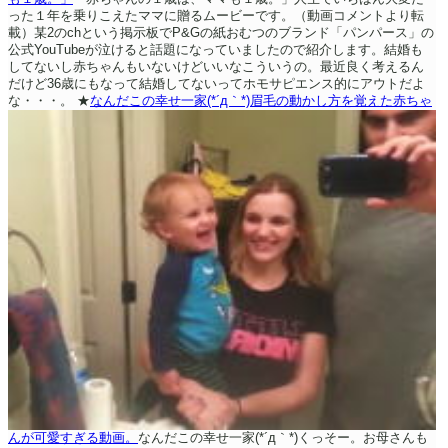
った１年を乗りこえたママに贈るムービーです。（動画コメントより転
載）某2のchという掲示板でP&Gの紙おむつのブランド「パンパース」の
公式YouTubeが泣けると話題になっていましたので紹介します。結婚も
してないし赤ちゃんもいないけどいいなこういうの。最近良く考えるん
だけど36歳にもなって結婚してないってホモサピエンス的にアウトだよ
な・・・。
★
なんだこの幸せ一家(*´д｀*)眉毛の動かし方を覚えた赤ちゃ
んが可愛すぎる動画。
なんだこの幸せ一家(*´д｀*)くっそー。お母さんも