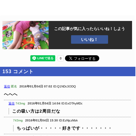
この記事が気に入ったら
いいね！しよう
いいね！
153
コメント
返信
匿名
2016年01月04日 07:02
ID:Q1NDc3ODQ
へへへ
返信
743mg
2016年01月04日 14:04
ID:ExOTAyMDc
この吸い方は2周目だな
743mg
2016年01月04日 15:30
ID:EzNjczMzk
ちっぱいが・・・・・好きです・・・・・・・