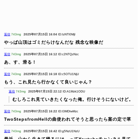
返信
743mg
2025年07月15日 16:04
ID:IzNTI0MjI
やっぱ山頂はゴミだらけなんだな
残念な映像だ
返信
743mg
2025年07月15日 16:12
ID:c2NTQzNzc
あ、す、滑る！
返信
743mg
2025年07月15日 16:18
ID:c5OTU1NjU
もう、これ見たら行かなくて良いじゃん？
返信
743mg
2025年07月15日 22:12
ID:A1Mzk1ODU
むしろこれ見ていきたくなった俺。行けそうにないけど。
返信
743mg
2025年07月15日 16:22
ID:I3MDIwMzc
TwoStepsfromHellの曲使われてそうと思ったら案の定で草
返信
743mg
2025年07月15日 16:42
ID:g5NzU1NzU