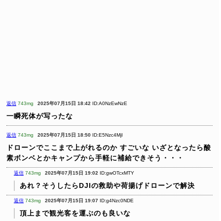
返信
743mg
2025年07月15日 18:42
ID:A0NzEwNzE
一瞬死体が写ったな
返信
743mg
2025年07月15日 18:50
ID:E5Nzc4MjI
ドローンでここまで上がれるのか
すごいな
いざとなったら酸
素ボンベとかキャンプから手軽に補給できそう・・・
返信
743mg
2025年07月15日 19:02
ID:gwOTcxMTY
あれ？そうしたらDJIの救助や荷揚げドローンで解決
返信
743mg
2025年07月15日 19:07
ID:g4Nzc0NDE
頂上まで観光客を運ぶのも良いな