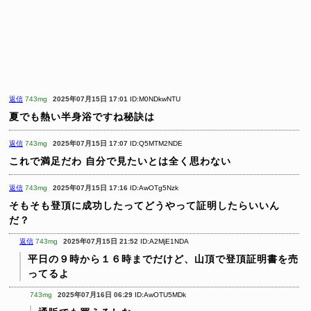
返信
743mg
2025年07月15日 17:01
ID:M0NDkwNTU
夏でも熱い半身浴ですね秘訣は
返信
743mg
2025年07月15日 17:07
ID:Q5MTM2NDE
これで満足だわ
自分で見たいとは全く思わない
返信
743mg
2025年07月15日 17:16
ID:AwOTg5Nzk
そもそも登頂に成功したってどうやって証明したらいいん
だ？
返信
743mg
2025年07月15日 21:52
ID:A2MjE1NDA
平日の９時から１６時までだけど、山頂で登頂証明書を売
ってるよ
743mg
2025年07月16日 06:29
ID:AwOTU5MDk