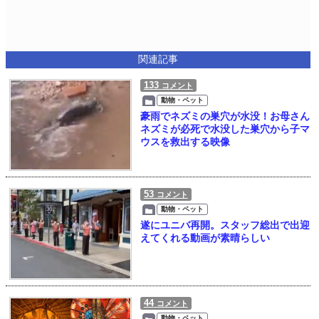
関連記事
133
コメント
動物・ペット
豪雨でネズミの巣穴が水没！お母さん
ネズミが必死で水没した巣穴から子マ
ウスを救出する映像
53
コメント
動物・ペット
遂にユニバ再開。スタッフ総出で出迎
えてくれる動画が素晴らしい
44
コメント
動物・ペット