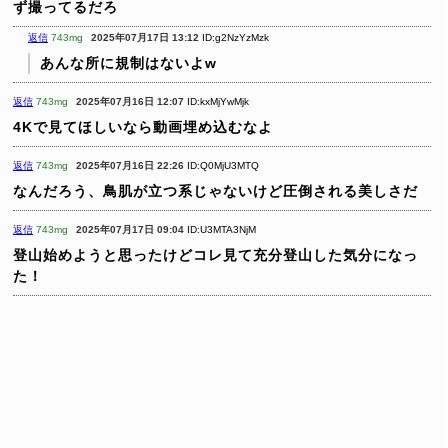
ず撮ってるだろ
返信
743mg
2025年07月17日 13:12
ID:g2NzYzMzk
あんな所に規制はないよw
返信
743mg
2025年07月16日 12:07
ID:kxMjYwMjk
4Kで見てほしいなら動画埋め込むなよ
返信
743mg
2025年07月16日 22:26
ID:Q0MjU3MTQ
なんだろう、鳥肌が立つ系じゃないけど圧倒される美しさだ
返信
743mg
2025年07月17日 09:04
ID:U3MTA3NjM
登山始めようと思ったけどコレ見て充分登山した気分になっ
た！