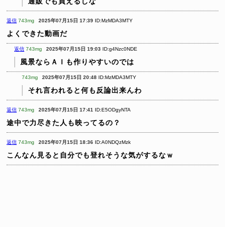
通販でも買えるしな
返信
743mg
2025年07月15日 17:39
ID:MzMDA3MTY
よくできた動画だ
返信
743mg
2025年07月15日 19:03
ID:g4Nzc0NDE
風景ならＡＩも作りやすいのでは
743mg
2025年07月15日 20:48
ID:MzMDA3MTY
それ言われると何も反論出来んわ
返信
743mg
2025年07月15日 17:41
ID:E5ODgyNTA
途中で力尽きた人も映ってるの？
返信
743mg
2025年07月15日 18:36
ID:A0NDQzMzk
こんなん見ると自分でも登れそうな気がするなｗ