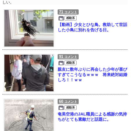
しい。
71
コメント
感動系
【動画】少女とひな鳥。救助して世話
した小鳥に別れを告げる日。
91
コメント
感動系
親友に数年ぶりに再会した少年が喜び
すぎてこうなるｗｗｗ 将来絶対結婚
しろ！！ｗｗ
60
コメント
感動系
奄美空港のJAL職員による感謝の気持
ちがとても素敵だと話題に。