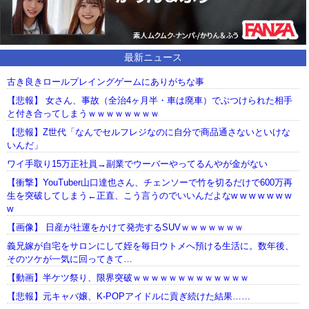
最新ニュース
古き良きロールプレイングゲームにありがちな事
【悲報】 女さん、事故（全治4ヶ月半・車は廃車）でぶつけられた相手
と付き合ってしまうｗｗｗｗｗｗｗｗ
【悲報】Z世代「なんでセルフレジなのに自分で商品通さないといけな
いんだ」
ワイ手取り15万正社員→副業でウーバーやってるんやが金がない
【衝撃】YouTuber山口達也さん、チェンソーで竹を切るだけで600万再
生を突破してしまう←正直、こう言うのでいいんだよなw w w w w w w
w
【画像】 日産が社運をかけて発売するSUVｗｗｗｗｗｗｗ
義兄嫁が自宅をサロンにして姪を毎日ウトメへ預ける生活に。数年後、
そのツケが一気に回ってきて…
【動画】半ケツ祭り、限界突破ｗｗｗｗｗｗｗｗｗｗｗｗｗ
【悲報】元キャバ嬢、K-POPアイドルに貢ぎ続けた結果……