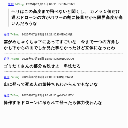
返信
743mg
2025年07月16日 08:11
ID:I1NzE5NTc
ヘリはこの高度まで飛べないと聞くし、
カメラ１個だけ
運ぶドローンの方がパワーの割に軽量だから限界高度が高
いんだろうな
返信
743mg
2025年07月15日 19:21
ID:I0MDA2MjE
雲がめちゃくちゃ下にあってすごいな 今まで一つの方角し
かも下からの面でしか見た事なかったけど立体になったわ
返信
743mg
2025年07月15日 19:40
ID:U0NzQ2ODc
ゴミだくさんの部分も映せよ 卑怯だろ
返信
743mg
2025年07月15日 20:09
ID:U0NjU2NzM
山に登って死ぬ人の気持ちもわからんでもないな
返信
743mg
2025年07月15日 20:41
ID:gxMDk1MTY
操作するドローンに吊られて登ったら体力使わんな