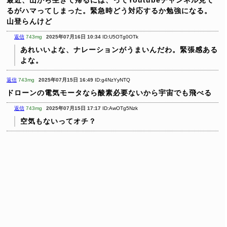
最近、山から生きて帰るには、ってYoutubeチャンネル見て
るがハマってしまった。緊急時どう対応するか勉強になる。
山登らんけど
返信
743mg
2025年07月16日 10:34
ID:U5OTg0OTk
あれいいよな、ナレーションがうまいんだわ。緊張感ある
よな。
返信
743mg
2025年07月15日 16:49
ID:g4NzYyNTQ
ドローンの電気モータなら酸素必要ないから宇宙でも飛べる
返信
743mg
2025年07月15日 17:17
ID:AwOTg5Nzk
空気もないってオチ？