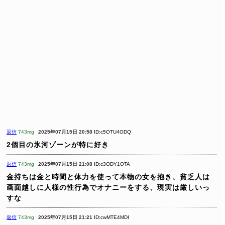
返信
743mg
2025年07月15日 20:58
ID:c5OTU4ODQ
2個目の氷河ゾーンが特に好き
返信
743mg
2025年07月15日 21:08
ID:c3ODY1OTA
金持ちは金と時間と体力を使って本物の女を抱き、貧乏人は
画面越しに人様の性行為でオナニーをする、現実は厳しいっ
すな
返信
743mg
2025年07月15日 21:21
ID:cwMTE4MDI