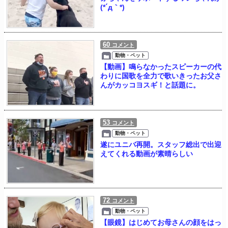
(*´д｀*)
60
コメント
動物・ペット
【動画】鳴らなかったスピーカーの代
わりに国歌を全力で歌いきったお父さ
んがカッコヨスギ！と話題に。
53
コメント
動物・ペット
遂にユニバ再開。スタッフ総出で出迎
えてくれる動画が素晴らしい
72
コメント
動物・ペット
【眼鏡】はじめてお母さんの顔をはっ