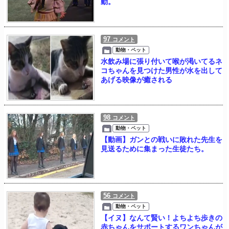
動。
97
コメント
動物・ペット
水飲み場に張り付いて喉が渇いてるネ
コちゃんを見つけた男性が水を出して
あげる映像が癒される
98
コメント
動物・ペット
【動画】ガンとの戦いに敗れた先生を
見送るために集まった生徒たち。
56
コメント
動物・ペット
【イヌ】なんて賢い！よちよち歩きの
赤ちゃんをサポートするワンちゃんが