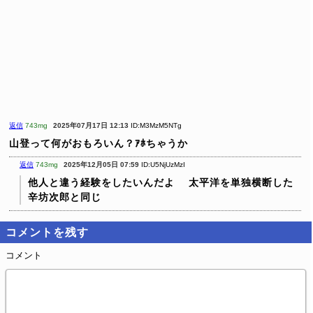
返信
743mg
2025年07月17日 12:13
ID:M3MzM5NTg
山登って何がおもろいん？ｱﾎちゃうか
返信
743mg
2025年12月05日 07:59
ID:U5NjUzMzI
他人と違う経験をしたいんだよ
太平洋を単独横断した
辛坊次郎と同じ
コメントを残す
コメント