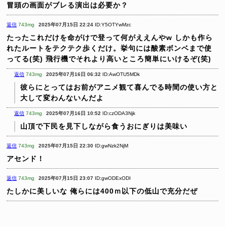
冒頭の画面がブレる演出は必要か？
返信
743mg
2025年07月15日 22:24
ID:Y5OTYwMzc
たったこれだけを命がけで登って何がええんやw
しかも作ら
れたルートをテクテク歩くだけ。挙句には酸素ボンベまで使
ってる(笑)
飛行機でそれより高いところ簡単にいけるぞ(笑)
返信
743mg
2025年07月16日 06:32
ID:AwOTU5MDk
彼らにとってはお前がアニメ観て喜んでる時間の使い方と
大して変わんないんだよ
返信
743mg
2025年07月16日 10:52
ID:czODA3Njk
山頂で下民を見下しながら食うおにぎりは美味い
返信
743mg
2025年07月15日 22:30
ID:gwNzk2NjM
アセンド！
返信
743mg
2025年07月15日 23:07
ID:gwODExODI
たしかに美しいな
俺らには400ｍ以下の低山で充分だぜ