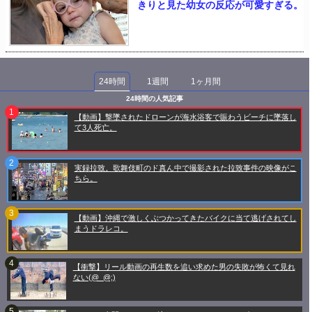
きりと見た幼女の反応が可愛すぎる。
24時間
1週間
1ヶ月間
24時間の人気記事
【動画】撃墜されたドローンが海水浴客で賑わうビーチに墜落し
て3人死亡。
実録拉致。歌舞伎町のド真ん中で撮影された拉致事件の映像がこ
ちら。
【動画】沖縄で激しくぶつかってきたバイクに当て逃げされてし
まうドラレコ。
【衝撃】リール動画の再生数を追い求めた男の失敗が怖くて見れ
ない(@_@;)