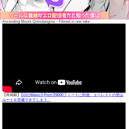
Ascending Mount Qomolangma – Filmed in one take
【再掲載】
DJIのMavic3 Proが29000フィートに到達。エベレストの登山
ルートを空撮できてしまう。