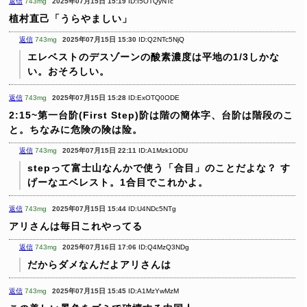
返信
743mg
2025年07月15日 15:19
ID:I5OTQyNTc
植村直己「うらやましい」
返信
743mg
2025年07月15日 15:30
ID:Q2NTc5NjQ
エレベストのデスゾーンの酸素濃度は平地の1/3しかな
い。おそろしい。
返信
743mg
2025年07月15日 15:28
ID:ExOTQ0ODE
2:15~第一台阶(First Step)阶は階の簡体字、台阶は階段のこ
と。ちなみに危険の険は险。
返信
743mg
2025年07月15日 22:11
ID:A1Mzk1ODU
stepって富士山なんかで使う「合目」のことだよな？
す
げーなエベレスト。1合目でこれかよ。
返信
743mg
2025年07月15日 15:44
ID:U4NDc5NTg
アリさんは毎日これやってる
返信
743mg
2025年07月16日 17:06
ID:Q4MzQ3NDg
だからダメなんだよアリさんは
返信
743mg
2025年07月15日 15:45
ID:A1MzYwMzM