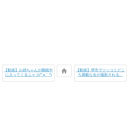
【動画】お姉ちゃんが睡眠中
【動画】堺市でツッコミどこ
に入ってくるニャコ(*´д｀*)
ろ満載な女が撮影される。