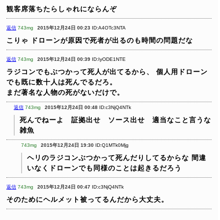
観客席落ちたらしゃれにならんぞ
返信
743mg
2015年12月24日 00:23
ID:A4OTc3NTA
こりゃ
ドローンが原因で死者が出るのも時間の問題だな
返信
743mg
2015年12月24日 00:39
ID:IyODE1NTE
ラジコンでもぶつかって死人が出てるから、
個人用ドローン
でも既に数十人は死んでるだろ。
まだ著名な人物の死がないだけで。
返信
743mg
2015年12月24日 00:48
ID:c3NjQ4NTk
死んでねーよ 証拠出せ ソース出せ 適当なこと言うな
雑魚
743mg
2015年12月24日 19:30
ID:Q1MTk0Mjg
ヘリのラジコンぶつかって死んだりしてるからな
間違
いなくドローンでも同様のことは起きるだろう
返信
743mg
2015年12月24日 00:47
ID:c3NjQ4NTk
そのためにヘルメット被ってるんだから大丈夫。