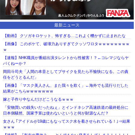
最新ニュース
【動画】 クソガキロケット、怖すぎる…これよく轢かずに止まれたな
【画像】 このボケて、破壊力ありすぎてクッソワロタｗｗｗｗｗｗｗｗ
ｗ
【速報】NHK職員が番組出演タレントから性被害！？←コレマジならヤ
バくねーか？
岡田斗司夫「人間の本音としてブサイクを見たら不愉快になる。この責
任をどうとるんだ」
【画像】「マスク美人さん、また我々を欺く」←海外でも流行りだした
結果がこちらw w w w w w w
嫁と子作り中なんだけどこうなるｗｗｗ
「安物買いの銭失いだったねぇ」とインドネシア高速鉄道の最終処分に
日本側騒然、国家予算は使わないというと何が財源なんだ？
女さん ｢アイドルが19歳にもなってスク水を着させられている！｣⇒結果
ｗｗｗ