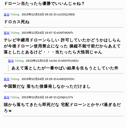
ドローン当たったら優勝でいいんじゃね？
返信
743mg
2015年12月24日 09:33
ID:UzODQ2MDE
ドロカス死ね
返信
743mg
2015年12月24日 10:07
ID:k0MTM0MTc
テレビ中継用ドローンらしい
許可していたかどうかはしらん
が今後ドローン使用禁止になった
操縦不能寸前だからあえて
落としたとあるけど・・・当たったら大怪我じゃん
返信
743mg
2019年12月31日 14:04
ID:M3NTA3NDU
あえて落としたが一番やばい結果を生もうとしていた件
返信
743mg
2015年12月24日 10:25
ID:kxNDQ0ODU
中国製だな
落ちた後爆発しなかっただけまし
返信
743mg
2015年12月24日 10:49
ID:Q2MjA1OTk
頭から落ちてきたら即死だな
宅配ドローンとかヤバ過ぎるだ
ろｗ