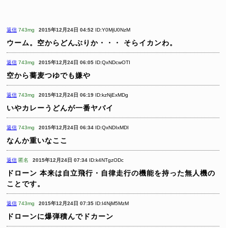
返信
743mg
2015年12月24日 04:52
ID:Y0MjU0NzM
ウーム。空からどんぶりか・・・
そらイカンわ。
返信
743mg
2015年12月24日 06:05
ID:QxNDcwOTI
空から蕎麦つゆでも嫌や
返信
743mg
2015年12月24日 06:19
ID:kzNjExMDg
いやカレーうどんが一番ヤバイ
返信
743mg
2015年12月24日 06:34
ID:QxNDIxMDI
なんか重いなここ
返信
匿名
2015年12月24日 07:34
ID:k4NTgzODc
ドローン
本来は自立飛行・自律走行の機能を持った無人機の
ことです。
返信
743mg
2015年12月24日 07:35
ID:I4NjM5MzM
ドローンに爆弾積んでドカーン