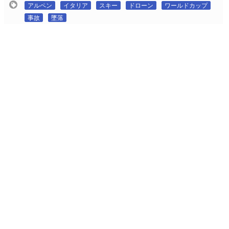
アルペン
イタリア
スキー
ドローン
ワールドカップ
事故
墜落