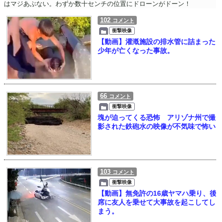
はマジあぶない。わずか数十センチの位置にドローンがドーン！
102
コメント
衝撃映像
【動画】灌漑施設の排水管に詰まった
少年が亡くなった事故。
66
コメント
衝撃映像
塊が迫ってくる恐怖 アリゾナ州で撮
影された鉄砲水の映像が不気味で怖い
103
コメント
衝撃映像
【動画】無免許の16歳ヤマハ乗り、後
席に友人を乗せて大事故を起こしてし
まう。