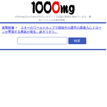
1000mgはYouTubeを中心に今ネットで話題の動画を集めています。
幅
広いジャンルを毎日更新。
衝撃映像
>
スキーのワールドカップで競技中の選手の真後ろにドロー
ンが墜落する事故が発生。超ギリギリ。