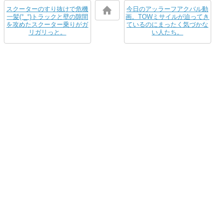
スクーターのすり抜けで危機
今日のアッラーフアクバル動
一髪(°_°)トラックと壁の隙間
画。TOWミサイルが迫ってき
を攻めたスクーター乗りがガ
ているのにまったく気づかな
リガリっと。
い人たち。