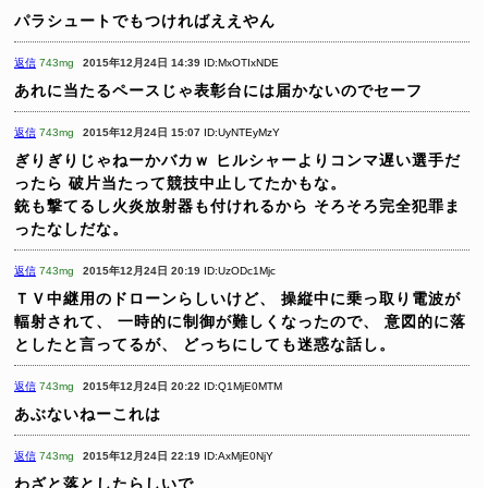
パラシュートでもつければええやん
返信
743mg
2015年12月24日 14:39
ID:MxOTIxNDE
あれに当たるペースじゃ表彰台には届かないのでセーフ
返信
743mg
2015年12月24日 15:07
ID:UyNTEyMzY
ぎりぎりじゃねーかバカｗ
ヒルシャーよりコンマ遅い選手だ
ったら
破片当たって競技中止してたかもな。
銃も撃てるし火炎放射器も付けれるから
そろそろ完全犯罪ま
ったなしだな。
返信
743mg
2015年12月24日 20:19
ID:UzODc1Mjc
ＴＶ中継用のドローンらしいけど、
操縦中に乗っ取り電波が
輻射されて、
一時的に制御が難しくなったので、
意図的に落
としたと言ってるが、
どっちにしても迷惑な話し。
返信
743mg
2015年12月24日 20:22
ID:Q1MjE0MTM
あぶないねーこれは
返信
743mg
2015年12月24日 22:19
ID:AxMjE0NjY
わざと落としたらしいで