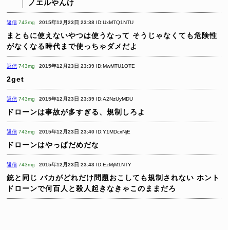
ノエルやんけ
返信
743mg
2015年12月23日 23:38
ID:UxMTQ1NTU
まともに使えないやつは使うなって
そうじゃなくても危険性
がなくなる時代まで使っちゃダメだよ
返信
743mg
2015年12月23日 23:39
ID:MwMTU1OTE
2get
返信
743mg
2015年12月23日 23:39
ID:A2NzUyMDU
ドローンは事故が多すぎる、規制しろよ
返信
743mg
2015年12月23日 23:40
ID:Y1MDcxNjE
ドローンはやっぱだめだな
返信
743mg
2015年12月23日 23:43
ID:EzMjM1NTY
銃と同じ
バカがどれだけ問題おこしても規制されない
ホント
ドローンで何百人と殺人起きなきゃこのままだろ