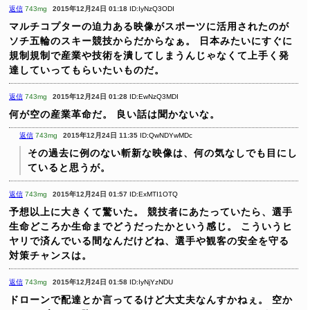
返信
743mg
2015年12月24日 01:18
ID:IyNzQ3ODI
マルチコプターの迫力ある映像がスポーツに活用されたのが
ソチ五輪のスキー競技からだからなぁ。
日本みたいにすぐに
規制規制で産業や技術を潰してしまうんじゃなくて上手く発
達していってもらいたいものだ。
返信
743mg
2015年12月24日 01:28
ID:EwNzQ3MDI
何が空の産業革命だ。
良い話は聞かないな。
返信
743mg
2015年12月24日 11:35
ID:QwNDYwMDc
その過去に例のない斬新な映像は、何の気なしでも目にし
ていると思うが。
返信
743mg
2015年12月24日 01:57
ID:ExMTI1OTQ
予想以上に大きくて驚いた。
競技者にあたっていたら、選手
生命どころか生命までどうだったかという感じ。
こういうヒ
ヤリで済んでいる間なんだけどね、選手や観客の安全を守る
対策チャンスは。
返信
743mg
2015年12月24日 01:58
ID:IyNjYzNDU
ドローンで配達とか言ってるけど大丈夫なんすかねぇ。
空か