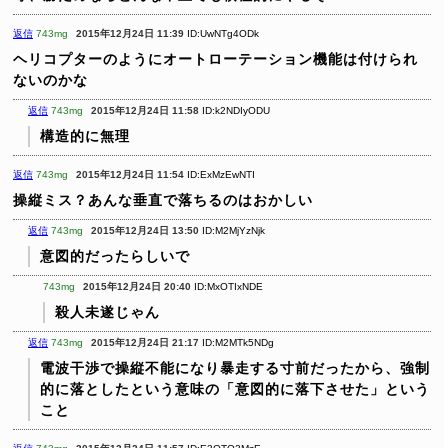
返信
743mg
2015年12月24日 11:39
ID:UwNTg4ODk
ヘリコプターのようにオートローテーション機能は付けられ
ないのかな
返信
743mg
2015年12月24日 11:58
ID:k2NDIyODU
構造的に無理
返信
743mg
2015年12月24日 11:54
ID:ExMzEwNTI
操縦ミス？あんな垂直で落ちるのはおかしい
返信
743mg
2015年12月24日 13:50
ID:M2MjYzNjk
意図的だったらしいで
743mg
2015年12月24日 20:40
ID:MxOTIxNDE
殺人未遂じゃん
返信
743mg
2015年12月24日 21:17
ID:M2MTk5NDg
電波干渉で操縦不能になり暴走する寸前だったから、強制
的に落としたという意味の「意図的に落下させた」という
こと