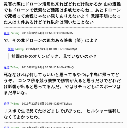
災害の際にドローン活用出来ればどれだけ助かるか
山の遭難
でもドローンで捜索など活躍は多岐だからね…
あとドローン
で死者って余程じゃない限りありえないよ？
意識不明になっ
た人は１件あるけどそれ以外は聞いたことない
返信
743mg
2015年12月24日 00:55
ID:kwNTc3MTA
で、その糞ドローンの迫力ある映像（笑）はよ？
返信
743mg
2015年12月24日 01:09
ID:c3NTA3MjM
前回の冬のオリンピック、見ていないのか？
返信
743mg
2015年12月24日 00:56
ID:MxNzA2NzQ
死ななければ何してもいいと思ってるやつは半島に帰ってど
うぞ。
コンマ秒を競う競技で妨害が入ると思うだけでどれだ
け影響が出ると思ってるんだ。
やはりチョどもにスポーツは
まだ早いな。
返信
743mg
2015年12月24日 00:59
ID:I5MTEyNzg
ｊスポで生で見てたけどまじでびびった。
ヒルシャー怪我し
なくてよかったわ。
返信
743mg
2015年12月24日 01:15
ID:c3NTA3MjM