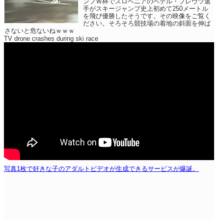
ンプＷ杯でスロベニアのペテル・プレヴツ選
手がスキージャンプ史上初めて250メートル
を飛び優勝したそうです。その映像をご覧く
ださい。そろそろ競技場の着地の斜面を伸ば
さないと危ないねｗｗｗ
TV drone crashes during ski race
写真1枚で好きな子のアダルトビデオが生成できるサービスが爆誕。