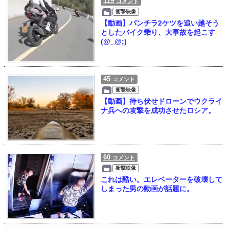
119
コメント
衝撃映像
【動画】パンチラ2ケツを追い越そう
としたバイク乗り、大事故を起こす
(@_@;)
45
コメント
衝撃映像
【動画】待ち伏せドローンでウクライ
ナ兵への攻撃を成功させたロシア。
60
コメント
衝撃映像
これは酷い。エレベーターを破壊して
しまった男の動画が話題に。