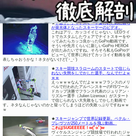
★
ド派手。ナイトスキーを楽しむために自ら
が発光体となったスキーヤーのビデオ。
これはアリ。カッコイイじゃない。LEDライ
トでカスタムしたウェアでナイトスキーをや
ってみたらカッコ良かったGoPro動画です。
そういや先月くらいに新しいGoPro HERO4
が出たみたいですね。そろそろ私もGoProデ
ビューして世界に向けてカッコイイ動画を発
表しちゃおうかな！ネタがないけど(´･_･`)
★
スキー競技スラロームのスタートで信じら
れない失態をしでかした選手。なんでだよｗ
ｗｗ
えっｗｗｗなんでだよｗｗｗフランスのメリ
ベルで行われたアルペンスキーのFISワール
ドカップ決勝でフランス代表のジュリアン・
リズルー選手（Julien Lizeroux）がスタート
で信じられない大失敗をしでかした動画で
す。ネタなんじゃないのかと疑ってしまうほどの失敗っぷりですねｗｗ
ｗ
★
スキージャンプで世界記録更新。ペテル・
プレヴツが250メートルを飛ぶ動画。
これはSUGEEEEE！w(ﾟoﾟ)w
ヴィケルスンジャンプ競技場で行われたジャ