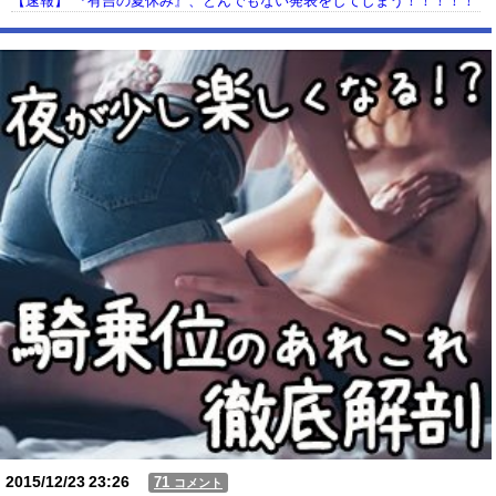
【速報】 『有吉の夏休み』、とんでもない発表をしてしまう！！！！！
【動画】USJの禁止エリアに子どもたちが続々乱入 → スタッフが注意し
ても止まらない事態に
Powered by livedoor 相互RSS
2015/12/23
23:26
71
コメント