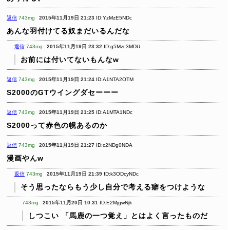
返信
743mg
2015年11月19日 21:23
ID:YzMzE5NDc
あんな羽付けてる奴まだいるんだな
返信
743mg
2015年11月19日 23:32
ID:g5Mzc3MDU
お前には付いてないもんなw
返信
743mg
2015年11月19日 21:24
ID:A1NTA2OTM
S2000のGTウイングダセーーー
返信
743mg
2015年11月19日 21:25
ID:A1MTA1NDc
S2000って赤色の幌あるのか
返信
743mg
2015年11月19日 21:27
ID:c2NDg0NDA
漫画やんw
返信
743mg
2015年11月19日 21:39
ID:k3ODcyNDc
そう思ったならもう少し自分で考える癖をつけような
743mg
2015年11月20日 10:31
ID:E2MjgwNjk
しつこい
「馬鹿の一つ覚え」とはよく言ったものだ