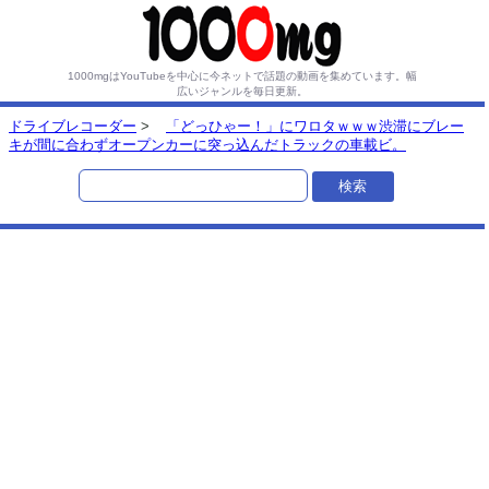
1000mgはYouTubeを中心に今ネットで話題の動画を集めています。
幅
広いジャンルを毎日更新。
ドライブレコーダー
>
「どっひゃー！」にワロタｗｗｗ渋滞にブレー
キが間に合わずオープンカーに突っ込んだトラックの車載ビ。