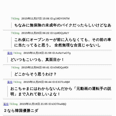
743mg
2015年11月27日 15:06
ID:g1MDY0NTM
ちなみに無保険の未成年のバイクだったらしいけどなあ
743mg
2015年11月20日 06:22
ID:UyMDQyMzY
これ仮にオープンカーが前に入らなくても、その前の車
に当たってると思う。
全然無理な合流じゃないし
返信
743mg
2015年11月19日 21:59
ID:AxNzYwOTg
どいつもこいつも、真面目か！
743mg
2015年12月06日 00:41
ID:k5MDQyMDI
どこからそう思うわけ？
返信
743mg
2015年11月20日 06:44
ID:E3OTcxMjM
おこちゃまにはわからないんだから「元動画の運転手の説
明」まで入れて欲しいよな！
返信
743mg
2015年11月19日 21:05
ID:k3OTAwMjQ
２なら韓国優勝ニダ