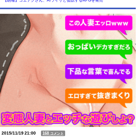
【朗報】コエテクさん、AIライザと会話するRPGを発売
wwwwwwwwwwww
【動画】USJの禁止エリアに子どもたちが続々乱入 → スタッフが注意し
ても止まらない事態に
Powered by livedoor 相互RSS
2015/11/19
21:00
168
コメント