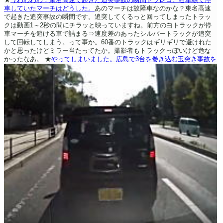
車していたマーチはどうした。
あのマーチは故障車なのかな？東名高速
で起きた追突事故の瞬間です。追突してくるっと回ってしまったトラッ
クは動画1～2秒の間にチラッと映っていますね。前方の白トラックが停
車マーチを避ける車で詰まる⇒速度差のあったシルバートラックが追突
して回転してしまう。って事か。60番のトラックはギリギリで避けれた
かと思ったけどミラー当たってたか。撮影者もトラックっぽいけど危な
かったなあ。
★
やってしまいました。広島で3台を巻き込む玉突き事故を