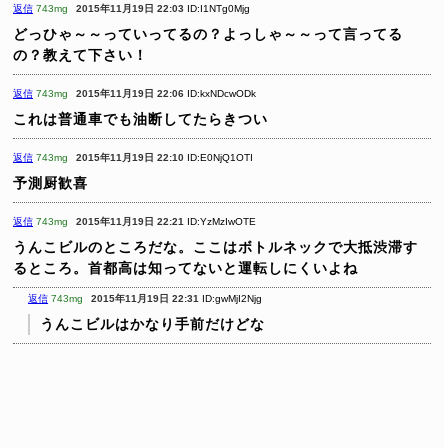
返信
743mg
2015年11月19日 22:03
ID:I1NTg0Mjg
どっひゃ～～っていってるの？よっしゃ～～って言ってる
の？教えて下さい！
返信
743mg
2015年11月19日 22:06
ID:kxNDcwODk
これは普通車でも油断してたらきつい
返信
743mg
2015年11月19日 22:10
ID:E0NjQ1OTI
予測厨歓喜
返信
743mg
2015年11月19日 22:21
ID:YzMzIwOTE
うんこビルのところだな。ここはボトルネックで大抵渋滞す
るところ。首都高は知ってないと運転しにくいよね
返信
743mg
2015年11月19日 22:31
ID:gwMjI2Njg
うんこビルはかなり手前だけどな