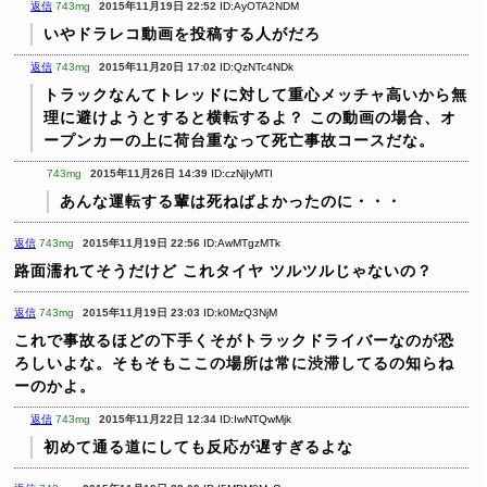
返信
743mg
2015年11月19日 22:52
ID:AyOTA2NDM
いやドラレコ動画を投稿する人がだろ
返信
743mg
2015年11月20日 17:02
ID:QzNTc4NDk
トラックなんてトレッドに対して重心メッチャ高いから無
理に避けようとすると横転するよ？
この動画の場合、オ
ープンカーの上に荷台重なって死亡事故コースだな。
743mg
2015年11月26日 14:39
ID:czNjIyMTI
あんな運転する輩は死ねばよかったのに・・・
返信
743mg
2015年11月19日 22:56
ID:AwMTgzMTk
路面濡れてそうだけど
これタイヤ ツルツルじゃないの？
返信
743mg
2015年11月19日 23:03
ID:k0MzQ3NjM
これで事故るほどの下手くそがトラックドライバーなのが恐
ろしいよな。そもそもここの場所は常に渋滞してるの知らね
ーのかよ。
返信
743mg
2015年11月22日 12:34
ID:IwNTQwMjk
初めて通る道にしても反応が遅すぎるよな