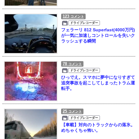
123
コメント
ドライブレコーダー
フェラーリ 812 Superfast(4000万円)
が一気に加速しコントロールを失いク
ラッシュする瞬間
78
コメント
ドライブレコーダー
ひっでえ。スマホに夢中になりすぎて
追突事故を起こしてしまったトラム運
転手。
25
コメント
ドライブレコーダー
【車載】対向のトラックからの落氷。
めちゃくちゃ怖い。