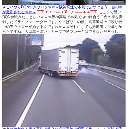
★
こいつらDQNすぎワロタｗｗｗ阪神高速で本気でぶつけ合う二台の車
が撮影されるｗｗｗ
工工エエエｴｴ（´Д｀）ｴｴエエエ工工
ここまで酷い
DQN合戦みたことないｗｗｗ阪神高速で本気でぶつけ合う二台の車を撮
影したドライブレコーダーです。やっぱりこの後、高速道路上で殴り合
いのアウトローが始まるんですねｗｗｗそれにしても撮影者マジ危なか
ったですね。大型車っぽいしカーブで急ブレーキはできないだろうし。
★
うわわわわ！東名高速で起きた追突事故の瞬間ドラレコ。右車線で停