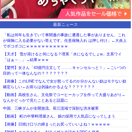
最新ニュース
「私は何年も生きていて車関連の事故に遭遇した事がありません、これ
が保険に入る必要がない答えです。任意保険入れ は押し付け」←大炎上
でボコボコにｗｗｗｗｗｗｗｗｗｗｗ
【天才】 雪が溶けると何になる？理系「水になるでしょw」文系ワイ
「はぁ～…」→結果ｗｗｗ
【驚愕】女さん「43億円注文して………キャンセルっと！」←こいつの
目的って一体なんなの？？？？？？？
【画像】このLINEでなんで女が怒ってるのか分かんない奴はモテない奴
確定らしい←お前らは勿論わかるよな？？？？？？？
【動画】高校生さん、文化祭でコーヒーカップを作って大盛りあがり←
なんかどっかで見たことあると話題に
中国、三峡ダムが全開放流。長江流域で深刻な洪水被害
【動画】 町の中華料理屋さん、娘の採用で人気店になってしまう
【画像】日焼け口リの締まったお尻っていいよね！ｗｗｗｗｗ