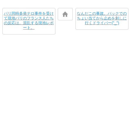
パリ同時多発テロ事件を受け
なんだこの事故。バックでの
て現地パリのフランス人たち
ちょい当てから止めを刺しに
の反応は。混乱する現地レポ
行くドライバー(°_°)
ート。