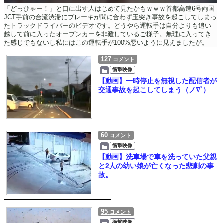
「どっひゃー！」と口に出す人はじめて見たかもｗｗｗ首都高速6号両国
JCT手前の合流渋滞にブレーキが間に合わず玉突き事故を起こしてしまっ
たトラックドライバーのビデオです。どうやら運転手は自分よりも追い
越して前に入ったオープンカーを非難しているご様子。無理に入ってき
た感じでもないし私にはこの運転手が100%悪いように見えましたが。
127
コメント
衝撃映像
【動画】一時停止を無視した配信者が
交通事故を起こしてしまう（ノ∇`）
60
コメント
衝撃映像
【動画】洗車場で車を洗っていた父親
と2人の幼い娘が亡くなった悲劇の事
故。
95
コメント
衝撃映像