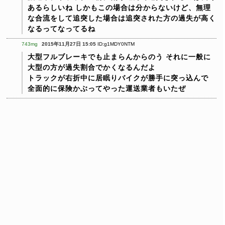
あるらしいね
しかもこの場合は分からないけど、無理
な合流をして追突した場合は追突された方の過失が高く
なるってなってるね
743mg
2015年11月27日 15:05
ID:g1MDY0NTM
大型フルブレーキでも止まらんからのう
それに一般に
大型の方が過失割合でかくなるんだよ
トラックが右折中に居眠りバイクが勝手に突っ込んで
全面的に保険かぶってやった運送業者もいたぜ