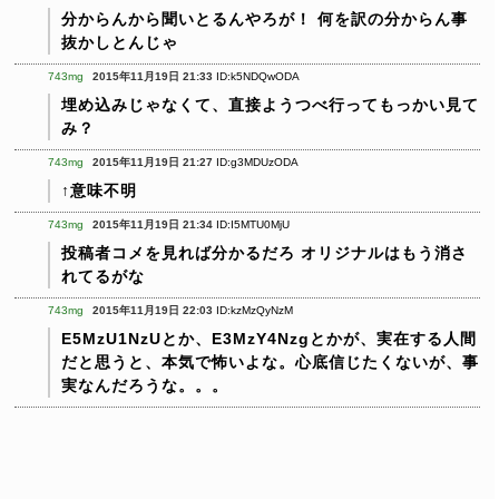
分からんから聞いとるんやろが！
何を訳の分からん事
抜かしとんじゃ
743mg
2015年11月19日 21:33
ID:k5NDQwODA
埋め込みじゃなくて、直接ようつべ行ってもっかい見て
み？
743mg
2015年11月19日 21:27
ID:g3MDUzODA
↑意味不明
743mg
2015年11月19日 21:34
ID:I5MTU0MjU
投稿者コメを見れば分かるだろ
オリジナルはもう消さ
れてるがな
743mg
2015年11月19日 22:03
ID:kzMzQyNzM
E5MzU1NzUとか、E3MzY4Nzgとかが、実在する人間
だと思うと、本気で怖いよな。心底信じたくないが、事
実なんだろうな。。。