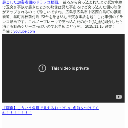
起こした加害者側のドラレコ動画。
後ろから突っ込まれたとか反対車線
で玉突き事故が起きたとかの映像は見た事あるけど突っ込んだ側の映像
がアップされるのって珍しいですね。広島県広島市中区西白島町の祇園
新道、基町高校前付近で3台を巻き込む玉突き事故を起こした車側のドラ
レコ動画です。これノーブレーキで突っ込んだのか？(@_@;)紹介したら
消える動画シリーズっぽいのでお早めにどうぞ。
2015.11.15 追突！
予備：
youtube.com
【画像】こういう角度で見えるおっぱいに名前をつけてく
れ！！！！！！！