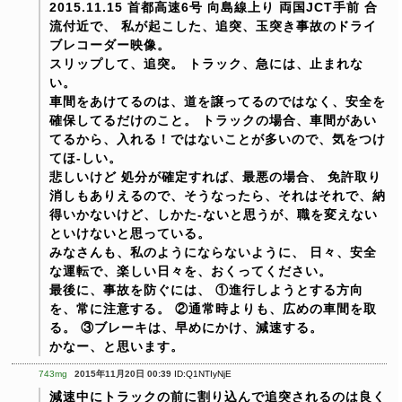
2015.11.15 首都高速6号 向島線上り 両国JCT手前 合
流付近で、
私が起こした、追突、玉突き事故のドライ
ブレコーダー映像。
スリップして、追突。
トラック、急には、止まれな
い。
車間をあけてるのは、道を譲ってるのではなく、安全を
確保してるだけのこと。
トラックの場合、車間があい
てるから、入れる！ではないことが多いので、気をつけ
てほ­-しい。
悲しいけど 処分が確定すれば、最悪の場合、 免許取り
消しもありえるので、そうなったら、それはそれで、納
得いかないけど、しかた­-ないと思うが、職を変えない
といけないと思っている。
みなさんも、私のようにならないように、
日々、安全
な運転で、楽しい日々を、おくってください。
最後に、事故を防ぐには、
①進行しようとする方向
を、常に注意する。
②通常時よりも、広めの車間を取
る。
③ブレーキは、早めにかけ、減速する。
かなー、と思います。
743mg
2015年11月20日 00:39
ID:Q1NTIyNjE
減速中にトラックの前に割り込んで追突されるのは良く