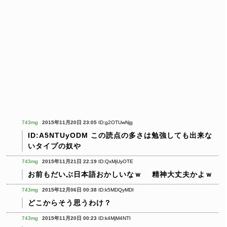
743mg
2015年11月20日 23:05
ID:g2OTUwNjg
ID:A5NTUyODM
この読点の多さは勉強しても出来な
いタイプの奴や
743mg
2015年11月21日 22:19
ID:QxMjUyOTE
お前もだいぶ日本語おかしいなｗ
精神大丈夫かよｗ
743mg
2015年12月06日 00:38
ID:k5MDQyMDI
どこからそう思うわけ？
743mg
2015年11月20日 00:23
ID:k4MjM4NTI