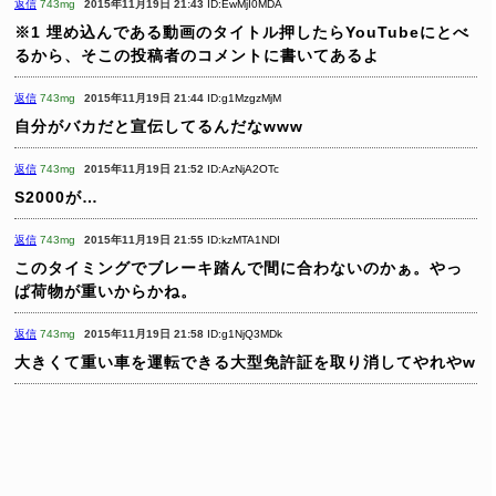
返信
743mg
2015年11月19日 21:43
ID:EwMjI0MDA
※1
埋め込んである動画のタイトル押したらYouTubeにとべ
るから、そこの投稿者のコメントに書いてあるよ
返信
743mg
2015年11月19日 21:44
ID:g1MzgzMjM
自分がバカだと宣伝してるんだなwww
返信
743mg
2015年11月19日 21:52
ID:AzNjA2OTc
S2000が…
返信
743mg
2015年11月19日 21:55
ID:kzMTA1NDI
このタイミングでブレーキ踏んで間に合わないのかぁ。やっ
ぱ荷物が重いからかね。
返信
743mg
2015年11月19日 21:58
ID:g1NjQ3MDk
大きくて重い車を運転できる大型免許証を取り消してやれやw