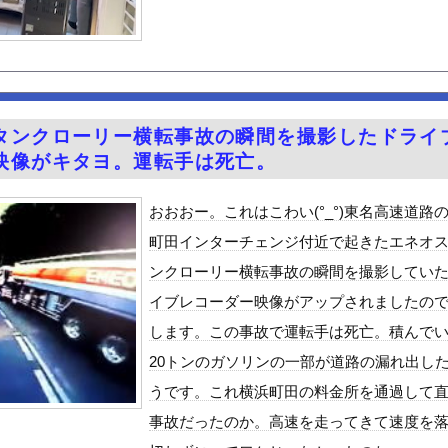
に撮った写真あげていく
6歳）の豊満Iカップボディをお楽しみしまくりたいよな！
が神輿担いでるの？屋台出店してる奴らは誰の許可を得て商売してるの...
ンニクが青い！こんなの食えない！」
0)、セクシー声優・井口裕香に対抗してしまうwwww
タンクローリー横転事故の瞬間を撮影したドライ
が2兆円の投資決定ｗｗｗ
映像がキタヨ。運転手は死亡。
ーでリース車を掴まされ80万円もだまし取られる…
」ヴィジュアル撮影！！【GIF動画あり】
おおおー。これはこわい(°_°)東名高速道路
議論ってこれで間違い無いんか？
町田インターチェンジ付近で起きたエネオ
ビスかと思ったら野生の炊飯器で草 ほか
ンクローリー横転事故の瞬間を撮影してい
のが普通に走ってるｗｗｗｗｗｗｗｗｗｗｗｗｗｗｗｗ
イブレコーダー映像がアップされましたの
好きな100人の彼女』17話感想 須藤育登場！ストイックな野球...
します。この事故で運転手は死亡。積んで
の？
20トンのガソリンの一部が道路の漏れ出し
で拡散してるおっぱいポロリ動画、何故か叩かれる・・・
うです。これ横浜町田の料金所を通過して
」ランキング、ついに発表される
事故だったのか。高速を走ってきて速度を
がアジア人にケンカを売った結果ｗｗｗ」 ほか