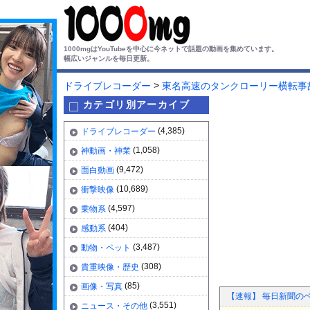
1000mgはYouTubeを中心に今ネットで話題の動画を集めています。
幅広いジャンルを毎日更新。
>
ドライブレコーダー
東名高速のタンクローリー横転事
カテゴリ別アーカイブ
(4,385)
ドライブレコーダー
(1,058)
神動画・神業
(9,472)
面白動画
(10,689)
衝撃映像
(4,597)
乗物系
(404)
感動系
(3,487)
動物・ペット
(308)
貴重映像・歴史
(85)
画像・写真
【速報】 毎日新聞の
(3,551)
ニュース・その他