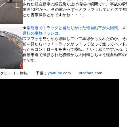
いうＡＶ女優ｗｗｗｗｗｗｗｗｗｗw
された軽自動車の縁石乗り上げ横転の瞬間です。事故の瞬
動画43秒から。その前からずっとフラフラしていたので居
ックのり入れたけど出てこないの！！
とか携帯操作とかですかね・・・。
トラックが原因の玉突き事故に巻き込まれた軽バンの車載。
★
常磐道でトラックと当たりかけた軽自動車が大回転。ス
運転の事故ドラレコ。
スマフォを見ながら運転していて車線から反れたのか。そ
前を見たらハッ！トラックがっ！ってなって焦ってハンド
ったらコントロールを失って横転。という感じですかね。
or 相互RSS
自動車道で撮影された横転から大回転しちゃう軽自動車の
g
が管理しています。 RSS設定 更新順130件まで。それ以降の古いも
オです。
youtube.com
prochan.com
タンクローリー横転 予備：