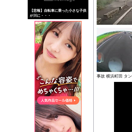
【画像】伊藤舞雪とか
【悲報】自転車に乗った小さな子供
【緊急】肛門にスティ
が川に・・・
お知らせ
【動画】首都高で4t
Powered by livedo
1000m
このページは
示されません。
事故 横浜町田 