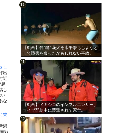
【動画】仲間に花火を水平撃ちしようと
して障害を負ったかもしれない事故。
ｐし
げ出
付近
が起
稿し
はい
あな
【動画】メキシコのインフルエンサー、
ライブ配信中に襲撃されて死亡。
に乗
新潟
で撮影