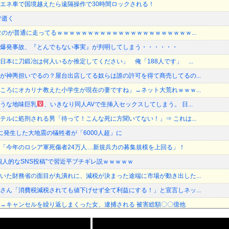
エネ車で国境越えたら遠隔操作で30時間ロックされる！
で逝く
なのが普通に走ってるｗｗｗｗｗｗｗｗｗｗｗｗｗｗｗｗｗｗｗｗｗｗ...
爆発事故、『とんでもない事実』が判明してしまう・・・・・・
日本に刀鍛冶は何人いるか推定してください」 俺「188人です」 ...
が神輿担いでるの？屋台出店してる奴らは誰の許可を得て商売してるの...
ころにオカリナ教えた小学生が現在の妻ですね」→ネット大荒れｗｗｗ...
うな地味巨乳
、いきなり同人AVで生挿入セックスしてしまう。 日...
テルに処刑される男「待って！こんな死に方聞いてない！」⇒ これは...
に発生した大地震の犠牲者が「6000人超」に
「今年のロシア軍死傷者24万人…新規兵力の募集規模を上回る」！
個人的なSNS投稿”で習近平ブチギレ説ｗｗｗｗｗ
いた財務省の面目が丸潰れに、減税が決まった途端に市場が動き出した...
さん「消費税減税されても値下げせず全て利益にする！」と宣言しネッ...
→キャンセルを繰り返しまくった女、逮捕される 被害総額〇〇億他
殺されたオッサン、めちゃめちゃ苦しそうに死ぬ