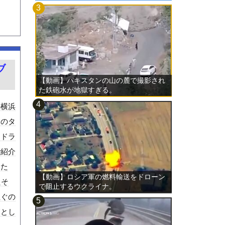
ブ
【動画】パキスタンの山の麓で撮影され
た鉄砲水が地獄すぎる。
の横浜
スのタ
たドラ
で紹介
いた
【動画】ロシア軍の燃料輸送をドローン
たそ
で阻止するウクライナ。
直ぐの
落とし