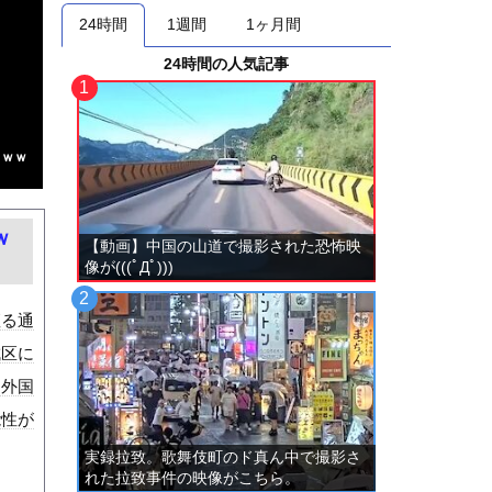
24時間
1週間
1ヶ月間
24時間の人気記事
ｗｗｗ
ｗ
【動画】中国の山道で撮影された恐怖映
像が(((ﾟДﾟ)))
座る通
成区に
を外国
能性が
実録拉致。歌舞伎町のド真ん中で撮影さ
れた拉致事件の映像がこちら。