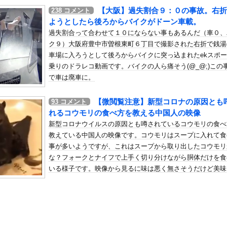
デンのアニメなんて知らない」8割
【大阪】過失割合９：０の事故。右折
238
コメント
の机がこの女の子の椅子にされてたらｗｗｗ
ようとしたら後ろからバイクがドーン車載。
、可愛すぎる
過失割合って合わせて１０にならない事もあるんだ（車０、
ク９）大阪府豊中市曽根東町６丁目で撮影された右折で銭湯
屈みで完全に見えてる動画が拡散されてしまう…
車場に入ろうとして後ろからバイクに突っ込まれたekスポ
いう地雷系の女子高生って好きじゃないの？
乗りのドラレコ動画です。バイクの人ら痛そう(@_@;)この
ナンバーワンだ」 熊本地震直後の日本の対応のスピードに世界が衝撃
で車は廃車に。
にチン凸したアジア人短小男
、爆笑されてしまうｗｗｗ
【微閲覧注意】新型コロナの原因とも
93
コメント
た嫁。まさかと思い長男のDNA鑑定をするがいいな？と問うと、元嫁...
れるコウモリの食べ方を教える中国人の映像
ロシア軍兵士のHIV感染が2000％急増…ウクライナメディア！
新型コロナウイルスの原因とも噂されているコウモリの食べ
のSNS更新が1週間途絶え、様々な憶測が飛び交う。1週間ぶりの投...
教えている中国人の映像です。コウモリはスープに入れて食
管理フォーーーーム！！！」
事が多いようですが、これはスープから取り出したコウモリ
な？フォークとナイフで上手く切り分けながら胴体だけを食
の金庫触らないでよ！」キチママ『そこに金庫があったから、開けてみ...
いる様子です。映像から見るに味は悪く無さそうだけど美味
山田さん、ハッピーエンド確定 最後はママに埋葬される
も無さそうな感じｗ見た目が強烈だから美味しくてもちょっ
、まだイケるｗｗｗｗｗ
けないかな・・・。
手、儲かりまくることが判明ｗｗｗｗｗｗｗｗｗｗｗｗｗｗｗｗｗｗｗ...
がしない理由ｗｗｗｗｗｗｗｗｗｗ