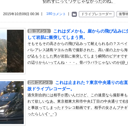
切れずにってワケじゃなかったのね。
いう自炊最強のメシｗｗｗｗｗｗｗｗ
している。私の知らないスマホで連絡を取り合い、日中会ったりしてい...
180
2015年10月09日 00:36 ┃
コメント
┃
ドライブレコーダー
衝撃
そうな地味巨乳
、いきなり同人AVで生挿入セッ○スしてしまう。 ...
。大卒枠じゃ倍率高過ぎて無理だと思って高卒枠で入社したんだけど、...
これはダメかも。崖からの飛び込みに
81
コメント
市内閣のやり方は強引だ！」支持率下落の理由を指摘 → ﾈｯﾄ「...
して岩肌に衝突してしまう男。
ない
そもそもその高さからの飛び込みって耐えられるの？スペイ
バレアレス諸島マヨルカ島で撮影された、高い崖の上から海
ル ③空振り三振 ←思いついた選手他
び込もうとした男が岩肌に衝突してしまう瞬間のビデオです
で全日空機が衝突防止装置で作動回避。これで「ニアミスではない」っ...
の辺りからいってんね・・・。骨バラバラじゃないのか(@_@
のスクーターに猛スピードで突っ込む事故。
が2兆円の投資決定
これは止まれた？東京中央通りの右直
ン取ってくるDHの営業担当凄くないか？今年のボーナス凄いことにな...
214
コメント
故ドライブレコーダー。
が微揺れ！！【GIF動画あり】
過失割合的には相手が悪いんだけど、この速度なら撮影車も
に撮った写真あげていく
れて欲しいなあ。東京都東大和市中央1丁目の中央通りで右
が離婚発表「それぞれの道を歩むこととなりました」
と事故ってしまったドラレコ動画です。相手の女さんブチギ
ったらしい(´･_･`)
うこ（47）「こんなオバサンでいいの…？」
う」日本代表GK鈴木彩艶、欧州王者PSG移籍間近に!?超絶プレ...