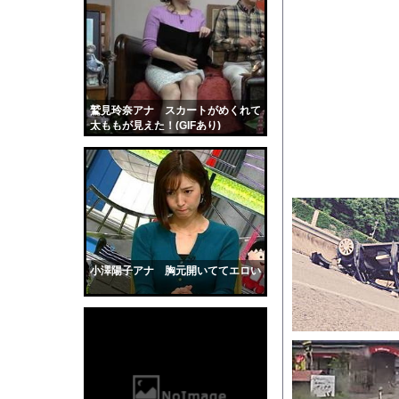
【衝撃】強さと引き換
【衝撃】ガチで『意識
【私はあなたの味方】
彼女が彼のご飯を作っ
【画像】超清楚系シンガ
鷲見玲奈アナ スカートがめくれて
太ももが見えた！(GIFあり)
【速報】熊本イオンモ
「48時間以内にトラン
【画像】影山優佳さん
サッカーの選手に落雷
【動画】看護師の男性
【黒歴史】こういう昔
小澤陽子アナ 胸元開いててエロい
韓国人「安貞桓が韓国
ケンタッキーとか言う
【画像】このAVが性
【悲報】味噌ラーメン
【中国】男の子が爆竹