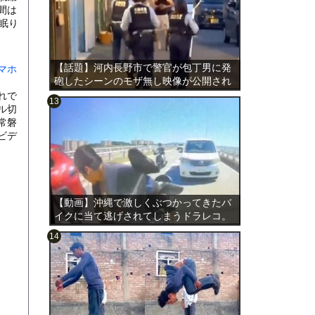
間は
眠り
【話題】河内長野市で警官が包丁男に発
マホ
砲したシーンのモザ無し映像が公開され
る。
れで
ル切
常磐
ビデ
のは表
【動画】沖縄で激しくぶつかってきたバ
イクに当て逃げされてしまうドラレコ。