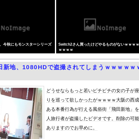
ルさん、個人情報を全部言ってしまう
分の連絡先流出か 「おわびします」とラフな軽い謝罪コメントを発表
入派？それとも内気循環派？
ールのスカイとか言うドスケベ雌犬
ｗｗｗｗｗｗｗｗｗｗｗｗ
合った娘達と乱交した話
、今秋にもモンスターシリーズ
Switch2さん買ったけどやるものがないｗｗｗ
とりなので校則で性欲のはけ口にされる日常 2時限目』をrawや...
ｗｗｗｗ
が強くない？女系天皇、養子子息の皇位継承など…皇室のあり方に関す...
外事務所を全廃へ「公務員が海外で遊ぶためにあるだけ」
田新地、1080HDで盗撮されてしまうｗｗｗｗｗ
ANTZ」がAmazonでなんと全巻100円ｗｗｗｗｗｗ
リー×網タイツがスケベ過ぎる！只の痴女だろ・・・
ポつまみ食いする一般人みさき(27)
どうせならもっと若いピチピチの女の子が
3号、迷走・・・
りを巡って欲しかったがｗｗｗｗ大阪の西
ダム「決壊」地元民「公式発表より死者多い！」中国政府「住民拘束！...
ある本番行為が行える風俗街「飛田新地」
代表監督を追及「なぜ負けたのか」
人旅行者が盗撮したビデオです。削除の可
べきか…1万年ぶり史上最大級の火山の兆し＝韓国の反応
ありますのでお早めに。
いた。私が上に物を投げるフリをする → 猫はこうなります…