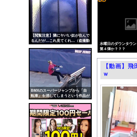
【動画】昭和のアイド
コテ
共同通信、6000件
リン
車のエアコンは外気取
- 固
【朗報】パウ・パトロ
定リ
【閲覧注意】隣にヤバい奴が住んで
結婚式の二次会で知り
るんだが…これ見てくれ…（盗撮動
ンク
水曜日のダウンタウン
エロ漫画『女学校で男ひ
画）
第４弾か？？？
自動
ネット空間ほど賛成論
更新
兵庫斎藤知事、県の海
【動画】飛
ツー
【朗報】大人気漫画「G
ｗ
ル
影山優佳、赤ランジェ
同窓会帰りに既婚チ〇
BMXのスーパージャンプから「自
転車」を消してしまうという作品が
【ニュース】 台風1
面白い。
中国「大洪水！」中国
韓国国会、サッカー前
日本旅行キャンセルす
うちのネコが目の前に