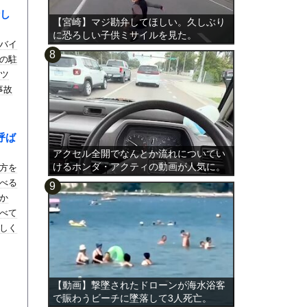
し
【宮崎】マジ勘弁してほしい。久しぶり
に恐ろしい子供ミサイルを見た。
バイ
の駐
ーツ
事故
呼ば
アクセル全開でなんとか流れについてい
けるホンダ・アクティの動画が人気に。
方を
べる
か
べて
しく
と頂
【動画】撃墜されたドローンが海水浴客
で賑わうビーチに墜落して3人死亡。