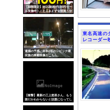
【画像】8月だから夏
【期間限定】MGS動画が100円セー
グラドル山根千芽（3
ル実施中！！とりあえず全部買うや
ろｗｗｗｗｗ
祭りって謎だよな、誰
【画像】X民さん「ニ
【画像】磯部花凛(3
東名高速の
【朗報】秋田にアラブ
レコーダー
Z世代さん、ジモティ
堤礼実アナ 「朗読劇
逮捕の予感。令和2年のシビック環
状族の車載映像がこちら。
ハンターハンター強さ
【Xの車窓から】オー
【画像】福岡、こんな
『君のことが大大大大大
海釣りって何が楽しい
【ポロリ悲話】ネット
【衝撃】最新の三上悠亜さん、もう
【衝撃】「かわいい虫
誰だかわからないと話題になってし
まった画像がこちら
「アメリカのヤンキー