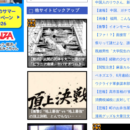
中国人のリウさん、新
他サイトピックアップ
【速報】 中国、ガチ
【画像】 福岡、こん
【衝撃】イオンモール
コテ
【ファ！？】面接官「
リン
祭りって謎だよな、誰
- 固
既婚男性「大学院生の
定リ
【動画】人間の死体を丸ごと溶かす
【動画】経験の少なそ
ンク
「ピラニア溶液」ヤバすぎワロタ…
【閲覧注意】麻薬カル
自動
ベネズエラ、6月連続
更新
ウクライナ軍参謀本部
ツー
【悲報】高市首相の“
ル
消費税減税に反対して
【悲報】町のお弁当屋
【衝撃】“地上最強” vs “地上最強”
漫画グッズを大量注文
の頂上決戦、とんでもない・・・
【動画】大阪府警に射