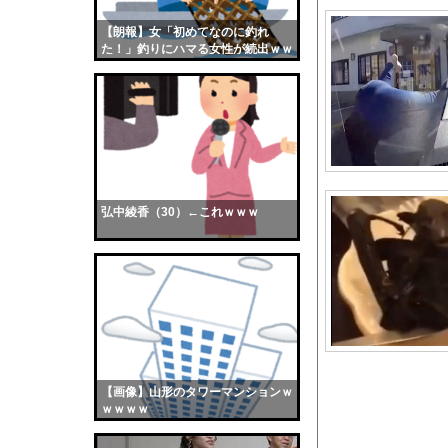
10代「ローゼンメイ
【朗報】女「初めてなのに釣れ
【画像】おまえらくん
た！」釣りにハマる女性が続出ｗｗ
【画像】この女優さん
ｗ
【朗報】齋藤飛鳥、前
【画像】おまえらこう
海外「日本よ、お前が
勇気を出して白人美女
10年もの間浮気して
弘中綾香（30）←これｗｗｗ
ウクライナ侵攻以降、
【配信者】「金バエ」
【画像】女の子「危機
私「ちょっと、人の家
【朗報】みいちゃんと
【画像】最新のライザ
【画像】山形のタワーマンションｗ
【衝撃】タクシー運転
ｗｗｗｗ
【謎】長崎から原爆感