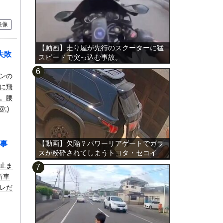
映像
【動画】走り屋が先行のスクーターに猛
失敗
スピードで突っ込む事故。
ンの
に飛
。腰
;)
事
【動画】欠陥？パワーリアゲートでガラ
スが粉砕されてしまうトヨタ・セコイ
ア。
止ま
折車
レだ