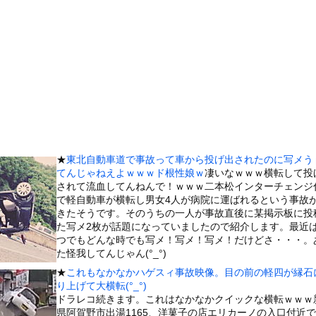
えにビジュアル捨てたやつあげてけw
高い無能』が好きなワードと言えば？
交際歴ゼロの同級生宅に唐揚げや文庫本を20回以上届けた24歳女を...
ていた。腹減った！もう待てないよぉ！ → 彼はこんな様子です…
ーソングライター、グラビアが可愛すぎるwwww“虫博士”片田陽...
ール、爆発の原因は『これ』の可能性
プ大統領が歴史的演説」—— UFO開示を予言し続ける映像作家に...
(25)、下着姿であたシコが止まらない
★
東北自動車道で事故って車から投げ出されたのに写メう
、帰らぬ人となる
てんじゃねえよｗｗｗド根性娘ｗ
凄いなｗｗｗ横転して投
に男が殴りかかるが…看護師が柔術使いだった
されて流血してんねんで！ｗｗｗ二本松インターチェンジ
で軽自動車が横転し男女4人が病院に運ばれるという事故
の大学ヤリサーの流出エロ動画（顔出し）が一番抜ける
きたそうです。そのうちの一人が事故直後に某掲示板に投
代表に激怒！『惨憺たる結果、徹底的な刷新が必要だ』と監督や協会を...
た写メ2枚が話題になっていましたので紹介します。最近
つでもどんな時でも写メ！写メ！写メ！だけどさ・・・。
唐揚げ屋ｗｗｗｗｗ
た怪我してんじゃん(°_°)
癖ブッ刺さりで精子ドクドク作られるわｗｗｗｗ
★
これもなかなかハゲスィ事故映像。目の前の軽四が縁石
で行列、出来ない
り上げて大横転(°_°)
ドラレコ続きます。これはなかなかクイックな横転ｗｗｗ
に点火 マンホールが爆発しふた吹き飛ぶ
県阿賀野市出湯1165、洋菓子の店エリカーノの入口付近