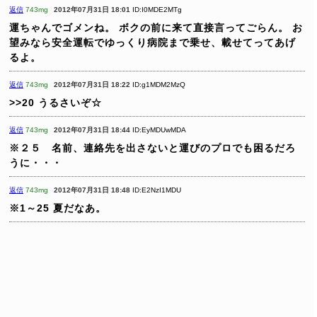
返信
743mg
2012年07月31日 18:01
ID:I0MDE2MTg
運ちゃんでゴメンね。
ボクの前に来て直接言ってごらん。
お
望みなら安全運転でゆっくり病院まで乗せ、載せてってあげ
るよ。
返信
743mg
2012年07月31日 18:22
ID:g1MDM2MzQ
>>20
うるさいぞ☆
返信
743mg
2012年07月31日 18:44
ID:EyMDUwMDA
※２５ 名前、連絡先を出さないと運びのプロでも困るだろ
うに・・・
返信
743mg
2012年07月31日 18:48
ID:E2NzI1MDU
※1～25
夏だなあ。