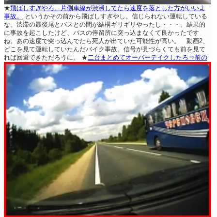
★
飛ばしすぎやろ。片側車線が渋滞してたら速度を落とした方がいいよ
事故。
というかその前から飛ばしすぎやし。信じられない運転している
な。渋滞の最後尾とバスとの間が結構ギリギリやったし・・・。結果的
に事故を起こしたけど、バスの停留所に突っ込まなくて良かったです
ね。あの速度で突っ込んでたら死人が出ていた可能性が高い。 動画2、
どこを見て運転していたんだバイク事故。信号が見づらくても前を見て
れば回避できただろうに。
★
二台まとめてオーバーテイクしたろ⇒前の