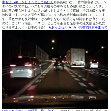
車も追い越しをしようとしてあぼん
あああ(@_@;)一番の被害者はヒュン
ダイのバスですね。バスとその後ろの車をまとめ追い抜こうとした所、
目の前の車も同じように追い越しをしようとして接触⇒全部あぼんな事
故映像です。バスと茶色が草むらに突っ込み撮影車は横転してしまいま
す。茶色の車も反対車線にはみ出すなら一応後方を確認すれば良かった
のに。こういう場合、バスは０としても茶色と撮影車の過失割合が気に
なりますよねえ（日本の場合）
★
あっぶねえ(@_@;)渋滞で路肩を走って
いたエルグランドが縁石に乗り上げて
これはあっぶねえなあ(@_@;)これ