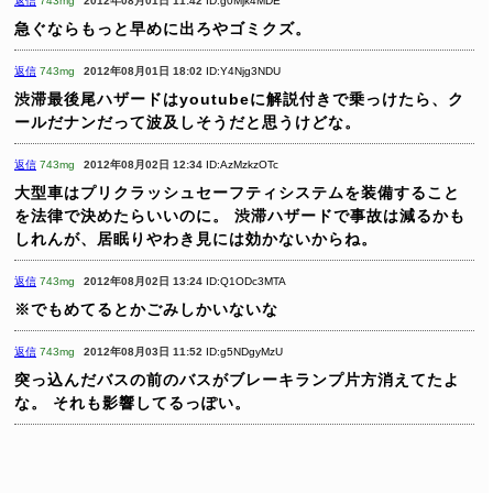
返信
743mg
2012年08月01日 11:42
ID:g0Mjk4MDE
急ぐならもっと早めに出ろやゴミクズ。
返信
743mg
2012年08月01日 18:02
ID:Y4Njg3NDU
渋滞最後尾ハザードはyoutubeに解説付きで乗っけたら、ク
ールだナンだって波及しそうだと思うけどな。
返信
743mg
2012年08月02日 12:34
ID:AzMzkzOTc
大型車はプリクラッシュセーフティシステムを装備すること
を法律で決めたらいいのに。
渋滞ハザードで事故は減るかも
しれんが、居眠りやわき見には効かないからね。
返信
743mg
2012年08月02日 13:24
ID:Q1ODc3MTA
※でもめてるとかごみしかいないな
返信
743mg
2012年08月03日 11:52
ID:g5NDgyMzU
突っ込んだバスの前のバスがブレーキランプ片方消えてたよ
な。
それも影響してるっぽい。