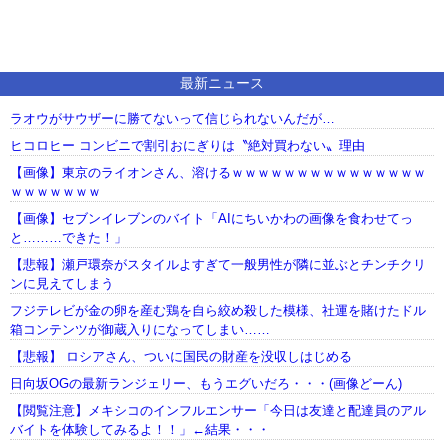
最新ニュース
ラオウがサウザーに勝てないって信じられないんだが…
ヒコロヒー コンビニで割引おにぎりは〝絶対買わない〟理由
【画像】東京のライオンさん、溶けるｗｗｗｗｗｗｗｗｗｗｗｗｗｗｗ
ｗｗｗｗｗｗｗ
【画像】セブンイレブンのバイト「AIにちいかわの画像を食わせてっ
と………できた！」
【悲報】瀬戸環奈がスタイルよすぎて一般男性が隣に並ぶとチンチクリ
ンに見えてしまう
フジテレビが金の卵を産む鶏を自ら絞め殺した模様、社運を賭けたドル
箱コンテンツが御蔵入りになってしまい……
【悲報】 ロシアさん、ついに国民の財産を没収しはじめる
日向坂OGの最新ランジェリー、もうエグいだろ・・・(画像どーん)
【閲覧注意】メキシコのインフルエンサー「今日は友達と配達員のアル
バイトを体験してみるよ！！」←結果・・・