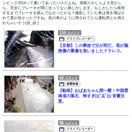
ンピック2014って書いてあったバスだよね。居眠りかしらよそ見かし
ら。完全にブレーキが間に合ってない感じがします。もしかしたら衝突
するまでブレーキを踏んでなかったかも？撮影していた車は弾き飛ばさ
れて運が良かったですね。前の車のように押されてたら運転席とか潰さ
れちゃいそう(@_@;)
134
コメント
ドライブレコーダー
【京都】この事故で父が死亡、母が脳
挫傷の重傷を負いましたドラレコ。
62
コメント
衝撃映像
【動画】おばあちゃん間一髪！中国雲
南省の落石、怖すぎ(((ﾟДﾟ))) 音量注
意。
86
コメント
ドライブレコーダー