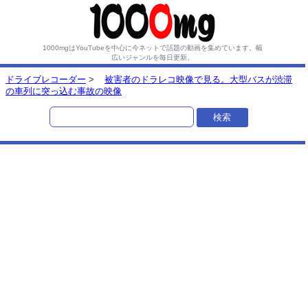
1000mgはYouTubeを中心に今ネットで話題の動画を集めています。
幅
広いジャンルを毎日更新。
ドライブレコーダー
>
被害者のドラレコ映像で見る。大型バスが渋滞
の車列に突っ込む事故の映像