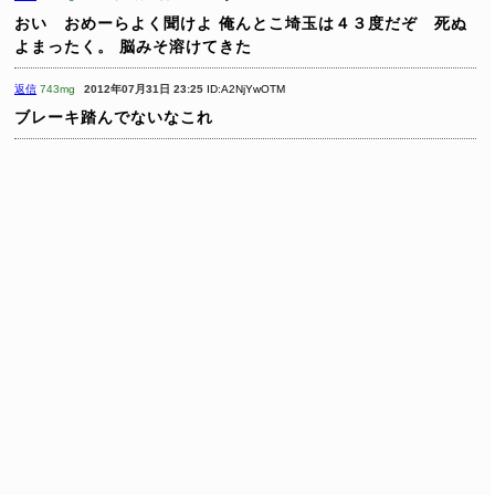
おい おめーらよく聞けよ
俺んとこ埼玉は４３度だぞ 死ぬ
よまったく。
脳みそ溶けてきた
返信
743mg
2012年07月31日 23:25
ID:A2NjYwOTM
ブレーキ踏んでないなこれ