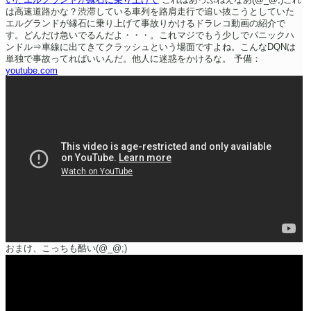
は高速道路かな？渋滞している車列を路肩走行で追い抜こうとしていた
エルグランドが縁石に乗り上げて事故りかけるドラレコ動画の紹介で
す。どんだけ急いでるんだよ・・・。これマジでもう少しでパニックハ
ンドル⇒車線に出てきてクラッシュという場面ですよね。こんなDQNは
単独で事故ってればいいんだ。他人に迷惑をかけるな。
予備：
youtube.com
おまけ、こっちも酷い(@_@;)