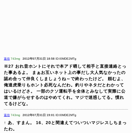
返信
743mg
2012年07月31日 18:58
ID:I0MDE2MTg
※27
おれ昔ホントにそれで本アド晒して相手と直接連絡とっ
た事あるよ。
まぁお互いネット上の事だし大人気なかったの
認め合って仲良くしましょうね～で終わったけど。
頼むよ、
俺達虎乗りもホント必死なんだわ。釣りやネタだとわかって
はいるけどさ。
一部のクソ運転手を全体とみなして実際に公
道で嫌がらせするのはやめてくれ。マジで迷惑してる。慣れ
てるけどな。
返信
743mg
2012年07月31日 19:01
ID:I0MDE2MTg
↑
あ、すまん。
16、20と間違えてついついマジレスしちまっ
たわ。