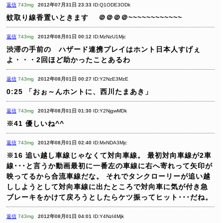
返信
743mg
2012年07月31日 23:33
ID:Q1ODE3ODk
蚊取り線香置いときます
＠＠＠＠~~~~~~~~~~~~
返信
743mg
2012年08月01日 00:12
ID:MzNzU1Mjc
渋滞の手前の ハザード連携プレイはホント日本人すげぇ
よ・・・2回ほど助かったことあるわ
返信
743mg
2012年08月01日 00:27
ID:Y2NzE3MzE
0:25
「おぉ～んホントに、西川たまあき」
返信
743mg
2012年08月01日 01:30
ID:Y2NjgwMDk
※41
優しいね^^
返信
743mg
2012年08月01日 02:40
ID:MxNDA3Mjc
※16
追い越し車線じゃなくて対向車線。
最初対向車線が2車
線･･･と言うか動画最初に一番左の車線に右へ寄れって矢印が
映ってるから合流車線だな。
それでタンクローリーが追い越
ししようとして対向車線に出たところで対向車に気が付き急
ブレーキをかけて戻ろうとしたらケツ振ってヒット･･･だね。
返信
743mg
2012年08月01日 04:01
ID:Y4NzI4Mjk