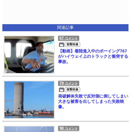
関連記事
67
コメント
衝撃映像
【動画】着陸進入中のボーイング767
がハイウェイ上のトラックと衝突する
事故。
79
コメント
衝撃映像
発破解体失敗で反対側に倒してしまい
大きな被害を出してしまった失敗映
像。
98
コメント