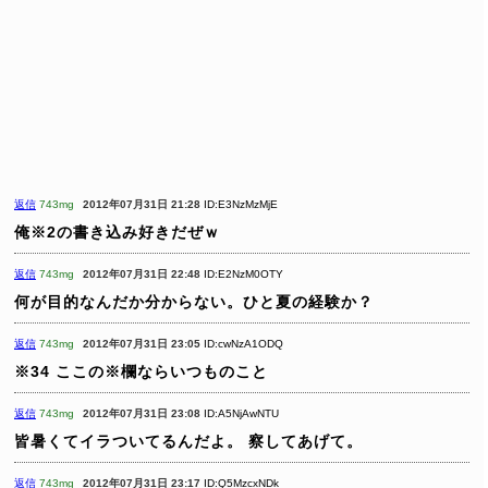
返信
743mg
2012年07月31日 21:28
ID:E3NzMzMjE
俺※2の書き込み好きだぜｗ
返信
743mg
2012年07月31日 22:48
ID:E2NzM0OTY
何が目的なんだか分からない。ひと夏の経験か？
返信
743mg
2012年07月31日 23:05
ID:cwNzA1ODQ
※34
ここの※欄ならいつものこと
返信
743mg
2012年07月31日 23:08
ID:A5NjAwNTU
皆暑くてイラついてるんだよ。
察してあげて。
返信
743mg
2012年07月31日 23:17
ID:Q5MzcxNDk