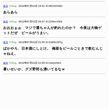
返信
743mg
2012年07月31日 19:31
ID:M5ODI2MDc
あらあら
返信
743mg
2012年07月31日 20:37
ID:Q5MzcxNDk
おおおぉぉ
マジで運ちゃんが釣れたのか？ 今夜は大物ゲ
ットだぜ ビールがうまい。
返信
743mg
2012年07月31日 21:03
ID:I0MDE2MTg
ばかやろ、日本酒にしとけ。
俺様をビールごときで飲むんじ
ゃねえ。
返信
743mg
2012年07月31日 21:05
ID:IzMzk4MzA
暑いせいか、グズ野郎も湧いてるなｗ