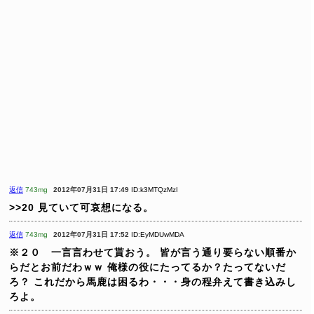
返信
743mg
2012年07月31日 17:49
ID:k3MTQzMzI
>>20
見ていて可哀想になる。
返信
743mg
2012年07月31日 17:52
ID:EyMDUwMDA
※２０ 一言言わせて貰おう。
皆が言う通り要らない順番か
らだとお前だわｗｗ
俺様の役にたってるか？たってないだ
ろ？
これだから馬鹿は困るわ・・・身の程弁えて書き込みし
ろよ。