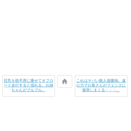
巨乳を助手席に乗せてオフロ
これはヤバい殺人遊園地。遠
ード走行すると揺れる。お姉
心力でお客さんがフェンスに
ちゃんがプルプル。
激突しまくる・・・。