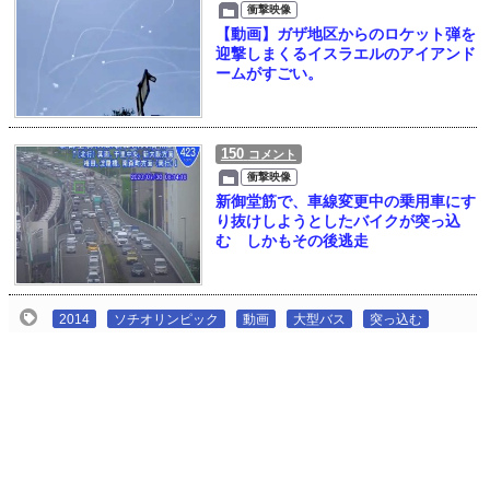
衝撃映像
【動画】ガザ地区からのロケット弾を
迎撃しまくるイスラエルのアイアンド
ームがすごい。
150
コメント
衝撃映像
新御堂筋で、車線変更中の乗用車にす
り抜けしようとしたバイクが突っ込
む しかもその後逃走
2014
ソチオリンピック
動画
大型バス
突っ込む