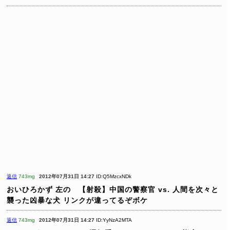
返信
743mg
2012年07月31日 14:27
ID:Q5MzcxNDk
おいひろかず
左の 【射殺】中国の警察官 vs. 人間を次々と
襲った凶暴な犬
リンクが違ってるぞボケ
返信
743mg
2012年07月31日 14:27
ID:YyNzA2MTA