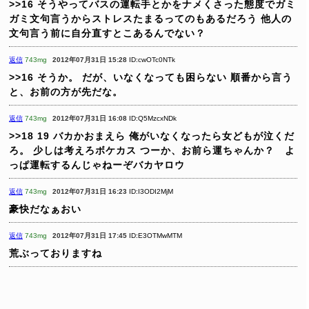
>>16
そうやってバスの運転手とかをナメくさった態度でガミ
ガミ文句言うからストレスたまるってのもあるだろう
他人の
文句言う前に自分直すとこあるんでない？
返信
743mg
2012年07月31日 15:28
ID:cwOTc0NTk
>>16
そうか。
だが、いなくなっても困らない
順番から言う
と、お前の方が先だな。
返信
743mg
2012年07月31日 16:08
ID:Q5MzcxNDk
>>18 19
バカかおまえら
俺がいなくなったら女どもが泣くだ
ろ。
少しは考えろボケカス
つーか、お前ら運ちゃんか？ よ
っぱ運転するんじゃねーぞバカヤロウ
返信
743mg
2012年07月31日 16:23
ID:I3ODI2MjM
豪快だなぁおい
返信
743mg
2012年07月31日 17:45
ID:E3OTMwMTM
荒ぶっておりますね