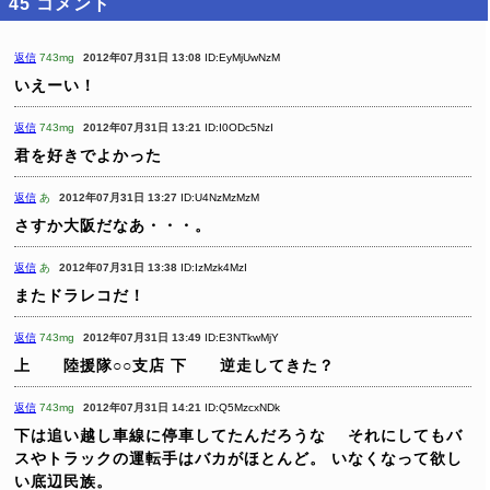
45
コメント
返信
743mg
2012年07月31日 13:08
ID:EyMjUwNzM
いえーい！
返信
743mg
2012年07月31日 13:21
ID:I0ODc5NzI
君を好きでよかった
返信
あ
2012年07月31日 13:27
ID:U4NzMzMzM
さすか大阪だなあ・・・。
返信
あ
2012年07月31日 13:38
ID:IzMzk4MzI
またドラレコだ！
返信
743mg
2012年07月31日 13:49
ID:E3NTkwMjY
上 陸援隊○○支店
下 逆走してきた？
返信
743mg
2012年07月31日 14:21
ID:Q5MzcxNDk
下は追い越し車線に停車してたんだろうな
それにしてもバ
スやトラックの運転手はバカがほとんど。
いなくなって欲し
い底辺民族。