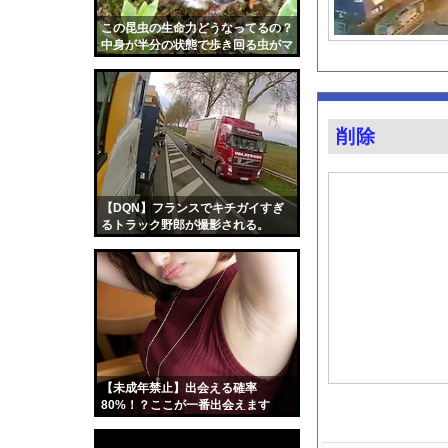
【驚愕】SNSで異性
この昆虫の生命力どうなってるの？
【動画】韓国アイドル
中身が半分の状態で歩き回る虫がマ
ジ恐怖。
車中泊できる軽のオス
一般人を遥かに超えた
熊本地震で居酒屋から
削除
【昆虫食】食用コオロ
二郎ってニンニク要ら
【朗報】マツダ、新型
【DQN】フランスでキチガイすぎ
るトラック野郎が撮影される。
畑下由佳アナ ニット
積水ハウス「地面師に
『Re：ゼロから始め
【画像】キス釣りする
【Xの車窓から】オー
【ポロリ悲話】ネット
【未成年禁止】出会える確率
【衝撃】「かわいい虫
80%！？ここが一番出会えます
「アメリカのヤンキー