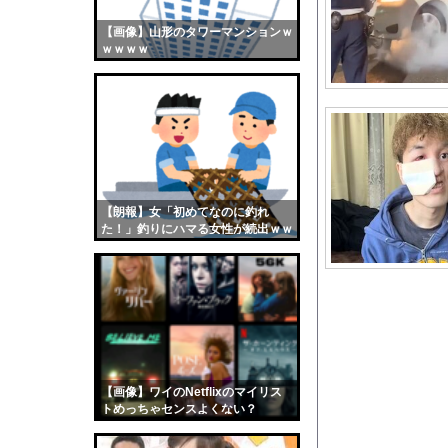
【江別事件】大学生リ
【画像】山形のタワーマンションｗ
【画像】おまえらくん
ｗｗｗｗ
【画像】この女優さん
【朗報】齋藤飛鳥、前
【画像】おまえらこう
海外「日本よ、お前が
勇気を出して白人美女
10年もの間浮気して
【朗報】女「初めてなのに釣れ
た！」釣りにハマる女性が続出ｗｗ
ウクライナ侵攻以降、
ｗ
【配信者】「金バエ」
【画像】女の子「危機
私「ちょっと、人の家
【画像】どのくノ一を
【朗報】菅直人元総理
【画像】ワイのNetflixのマイリス
【小池百合子】この動
トめっちゃセンスよくない？
wwwwwww
【画像】親しみやすさ1