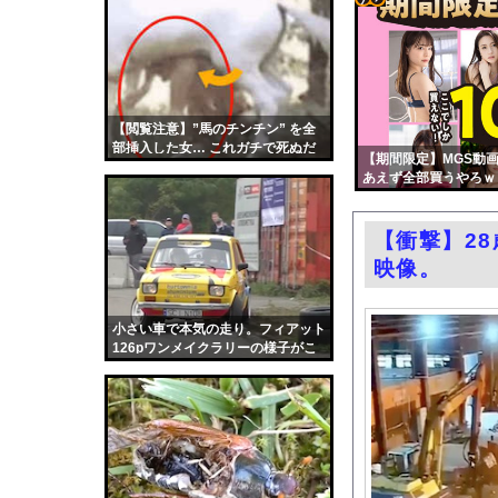
【悲報】最近の漫画出
コテ
【
】「ゾンビたばこ
リン
石破茂前総理「ウクラ
- 固
ミツオカ、新型スポー
定リ
【閲覧注意】”馬のチンチン” を全
「THE NORTH F
部挿入した女… これガチで死ぬだ
ンク
【期間限定】MGS動画
中居正広（無職）、熊
ろ…（gifあり）
あえず全部買うやろｗ
自動
【悲報】円安容認派「
更新
エロ漫画『どんなお願
【衝撃】2
ツー
【第4弾】FANZA「
映像。
ル
FANZAが夏のAV50％
渡邊渚さん「私がPTS
小さい車で本気の走り。フィアット
126pワンメイクラリーの様子がこ
職場の人妻と不倫をし
ちら。
中国「台風接近！」台
韓国国会、サッカー前
日本旅行キャンセルす
うちのネコが目の前に