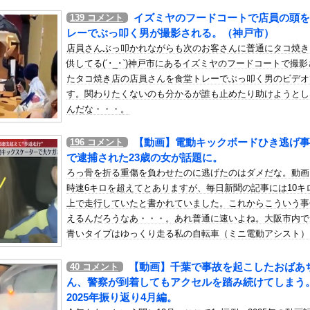
いう自炊最強のメシｗｗｗｗｗｗｗｗ
イズミヤのフードコートで店員の頭を
139
コメント
している。私の知らないスマホで連絡を取り合い、日中会ったりしてい...
レーでぶっ叩く男が撮影される。（神戸市）
こんなレ●プ魔が潜んでるとかマジかよ…さすがHENTAIの国…」
店員さんぶっ叩かれながらも次のお客さんに普通にタコ焼き
供してる(´･_･`)神戸市にあるイズミヤのフードコートで撮
さん、ガチでシコらせにくるｗ
たタコ焼き店の店員さんを食堂トレーでぶっ叩く男のビデオ
安健洋、クリスタルパレス加入が決定的に！メディカル検査をパス！現...
す。関わりたくないのも分かるが誰も止めたり助けようとし
「ビキニデカい動画」が出回る→ミーグリが売れるｗｗｗｗｗｗ
んだな・・・。
？〇〇君と付き合ったら？」とか言ってくるウザい人なんなの？しかも...
デレラガールズの日常「愛を伝えて♡」を公開
【動画】電動キックボードひき逃げ事
196
コメント
で逮捕された23歳の女が話題に。
（アクロス/ユニバーサル）
ろっ骨を折る重傷を負わせたのに逃げたのはダメだな。動画
人のやりとり、「地獄すぎて完全にコントになってる……」と衝撃を受...
時速6キロを超えてとありますが、毎日新聞の記事には10キ
ｗｗｗｗｗｗｗｗ
上で走行していたと書かれていました。これからこういう事
えるんだろうなあ・・・。あれ普通に速いよね。大阪市内で
Osaka、客席が想像以上にヤバい…
青いタイプはゆっくり走る私の自転車（ミニ電動アシスト）
画、全く撃ち殺す必要なかったwww
く追い抜いていくし。
可愛すぎるチアさん、甲子園で発見される
【動画】千葉で事故を起こしたおばあ
40
コメント
漫画最新刊の表紙、ヤバ過ぎる。お前ら元ネタ分かるか？
ん、警察が到着してもアクセルを踏み続けてしまう
転職するか迷う
2025年振り返り4月編。