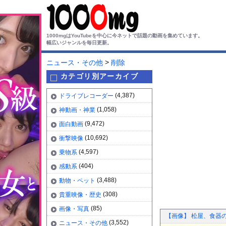
1000mgはYouTubeを中心に今ネットで話題の動画を集めています。
幅広いジャンルを毎日更新。
>
ニュース・その他
削除
カテゴリ別アーカイブ
(4,387)
ドライブレコーダー
(1,058)
神動画・神業
(9,472)
面白動画
(10,692)
衝撃映像
(4,597)
乗物系
(404)
感動系
(3,488)
動物・ペット
(308)
貴重映像・歴史
(85)
画像・写真
【画像】 松屋、食器
(3,552)
ニュース・その他