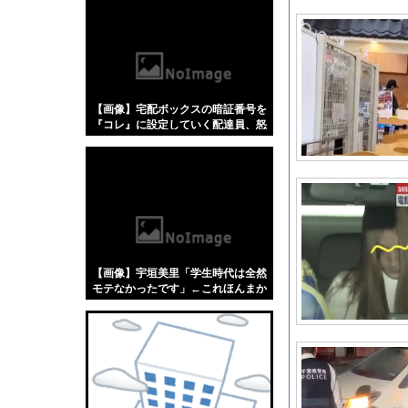
【悲報】「蕎麦」とか
【4/4】嫁が浮気を
海外「日本の住宅街に
【画像】40歳のお姉
【画像】宅配ボックスの暗証番号を
英国人「ようこそ」冨
『コレ』に設定していく配達員、怒
【朗報】 海邉朱莉、
らないから正直に言いなさい！！！
w w w w w w w w w w
「彼氏居ないんでしょ
【デレマス漫画】シン
スマスロバジリスク4
ジャンポケ斎藤と代理
Jリーグ本日開幕ｗｗ
【画像】宇垣美里「学生時代は全然
【日向坂46】Zepp 
モテなかったです」←これほんまか
ぁ？w w w w w w w w
大阪府警の犯人射殺動
【GIF動画】宮城の
【画像】ジャンプ人気
SES10年目のワイ、