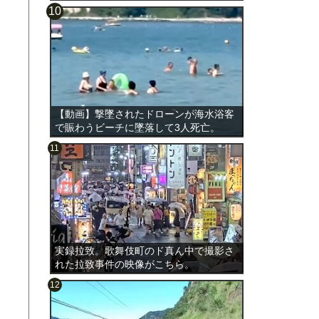
【動画】撃墜されたドローンが海水浴客
で賑わうビーチに墜落して3人死亡。
実録拉致。歌舞伎町のド真ん中で撮影さ
れた拉致事件の映像がこちら。