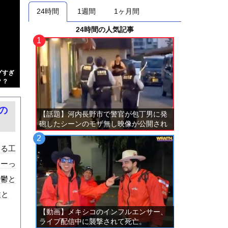
24時間
1週間
1ヶ月間
24時間の人気記事
グすぎ
？？
の
【話題】河内長野市で警官が包丁男に発
砲したシーンのモザ無し映像が公開され
る。
ある工
すーっ
。鬱と
性と
【動画】メキシコのインフルエンサー、
ライブ配信中に襲撃されて死亡。