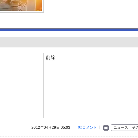
とやりとり《不倫》になる？→既婚男女の約7割がまさかの『こう』回...
さん、エロさが限界点を超えてしまう
スメ
最高のIcupを持つ超一般人がAVデビュー！！
温泉が湧き出るｗｗｗｗｗ
ギビジネスで破産したグリラス社長 みんなにコオロギ食を広める為に...
んよな
削除
CX-5が売れて黒字転換！！
の胸元がくっきり！！
55億円騙し取られた…」 ワイ「はえーかわいそう…会社滅茶苦茶や...
る異世界生活』60話感想 氷上のバトル！レグルスの権能とは！
んや
ビスかと思ったら野生の炊飯器で草 ほか
で拡散してるおっぱいポロリ動画、何故か叩かれる・・・
」ランキング、ついに発表される
92
2012年04月29日 05:03 ┃
コメント
┃
ニュース・そ
がアジア人にケンカを売った結果ｗｗｗ」 ほか