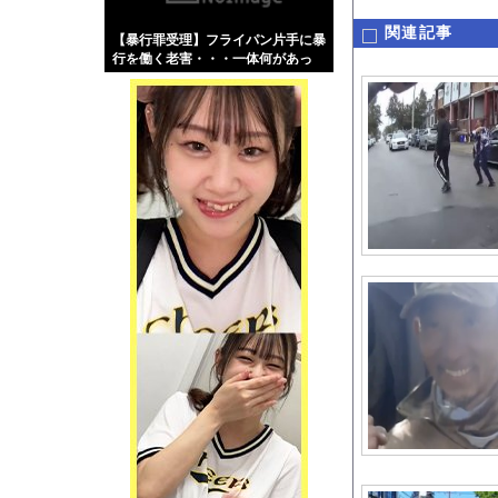
【画像】伊藤舞雪とか
関連記事
【暴行罪受理】フライパン片手に暴
【緊急】肛門にスティ
行を働く老害・・・一体何があっ
お知らせ
た？
【動画】よく助けられ
Powered by livedo
1000m
このページは
示されません。