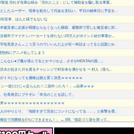
V製造 売れず在庫山積み「売れたこと」にして補助金を騙し取る事案...
としたユーザー、現車を処分して代金を支払い、平日の納車日に予定を...
の街宣車、ほんと碌でもないな
本被災者に左派が我慢ならなくなった模様、避難所で苦しむ被災者に対...
京都市でマイナンバーカードを持たない29万人がポイント給付事業か...
宇垣美里さん←こう言うのでいいんだよが目一杯詰まってると話題にw...
を理想的にアニメ化してしまう
こんなレ●プ魔が潜んでるとかマジかよ…さすがHENTAIの国…」
洪水が起きた川を渡るチャレンジで村全体を沸かせる ⇒ 村人（落ち...
が１％になっても価格は据え置く決意ｗｗｗｗｗｗ
メン一袋だけじゃ足らんわ！二袋作ったろ！」→結果ｗｗｗ
、社長発言にブチギレ「本当のことを話して」
来ｗｗｗｗｗｗｗｗｗｗｗｗｗｗｗｗｗ
人のやりとり、「地獄すぎて完全にコントになってる……」と衝撃を受...
合で消費税を0％にできません！」 → X民「指定ゴミ袋を買って...
マスカット約400房が果樹園から盗まれる 参議院議員「日本人で...