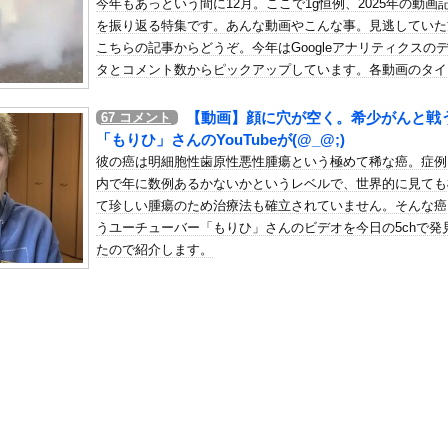
今年もあっという間に12月。ここで1g恒例、2025年の動画
ンチ殺人主犯の男(当時18歳)に「無期懲役」の判決
を振り返る特集です。あんな動画やこんな事。見逃していた
の机がこの女の子の椅子にされてたらｗｗｗ
こちらの記事からどうぞ。今年はGoogleアナリティクスの
、可愛すぎる
タとコメント数からピックアップしています。各動画のタイ
がその記事へのリンクになっています。
屈みで完全に見えてる動画が拡散されてしまう…
【動画】顔に穴が空く。希少がんと戦
67
コメント
いう地雷系の女子高生って好きじゃないの？
「もりひ」さんのYouTubeが(@_@;)
ナンバーワンだ」 熊本地震直後の日本の対応のスピードに世界が衝撃
彼の癌は明細胞性歯原性悪性腫瘍という極めて稀な癌。症例
にチン凸したアジア人短小男
、爆笑されてしまうｗｗｗ
内で年に数例あるかないかというレベルで、世界的に見ても
た嫁。まさかと思い長男のDNA鑑定をするがいいな？と問うと、元嫁...
て珍しい腫瘍のため治療法も確立されていません。そんな癌
うユーチューバー「もりひ」さんのビデオを今日の5chで発
ロシア軍兵士のHIV感染が2000％急増…ウクライナメディア！
たので紹介します。
のSNS更新が1週間途絶え、様々な憶測が飛び交う。1週間ぶりの投...
管理フォーーーーム！！！」
の金庫触らないでよ！」キチママ『そこに金庫があったから、開けてみ...
快楽責めしたいｗｗｗｗｗ
、まさかの再評価ｗｗｗｗｗｗｗｗｗｗ
画が削除されたら察してください。ヤクザ以上の要求を出す都議会の実...
00％アイドル、水着グラビアでセクシー撮wwwwwwwアプガ鍛...