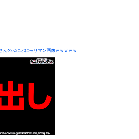
、熊本で被災地支援中に発熱… 「緊急で病院に向かい点滴を打ったら...
術ミスで『正常な脳』を摘出 → 患者は自発呼吸不可能な植物状態に
名な川上産業、社名を「プチプチ株式会社」に変更されるｗｗｗｗｗ
の稚魚さん、金平糖みたいでカワイイｗ
大病院で脳腫瘍手術→“腫瘍の無い部位”を摘出 2度「腫瘍ではな...
あった。これはキメラですか？ → 謎の生物はこちらです…
帆さんのぷにぷにモリマン画像ｗｗｗｗｗ
発光する球体」!? コロラド上空に現れた正体不明物体の目撃談【...
7)さん、7年ぶり『FRIDAY』表紙で神ボディ大解放
ータースライダーをやるとこうなる
チューブライディング、チューブの中からの映像が凄い
の大学ヤリサーの流出エロ動画（顔出し）が一番抜ける
代表に激怒！『惨憺たる結果、徹底的な刷新が必要だ』と監督や協会を...
唐揚げ屋ｗｗｗｗｗ
癖ブッ刺さりで精子ドクドク作られるわｗｗｗｗ
で行列、出来ない
に点火 マンホールが爆発しふた吹き飛ぶ