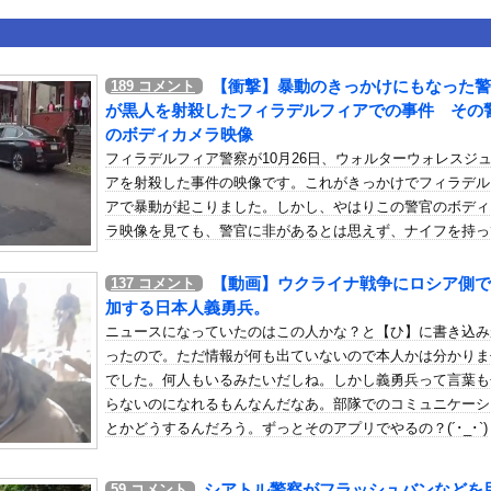
いうＡＶ女優ｗｗｗｗｗｗｗｗｗｗw
ックのり入れたけど出てこないの！！
【衝撃】暴動のきっかけにもなった警
189
コメント
たな。岐阜の川で外国人が溺れてしまう事故。
が黒人を射殺したフィラデルフィアでの事件 その
のボディカメラ映像
フィラデルフィア警察が10月26日、ウォルターウォレスジ
アを射殺した事件の映像です。これがきっかけでフィラデル
アで暴動が起こりました。しかし、やはりこの警官のボディ
or 相互RSS
g
が管理しています。 RSS設定 更新順130件まで。それ以降の古いも
ラ映像を見ても、警官に非があるとは思えず、ナイフを持っ
官を追い回した黒人は撃たれて当然の様に思えますね。射殺
た黒人の映像があるので苦手な人は閲覧注意。
【動画】ウクライナ戦争にロシア側で
137
コメント
加する日本人義勇兵。
ニュースになっていたのはこの人かな？と【ひ】に書き込み
ったので。ただ情報が何も出ていないので本人かは分かりま
でした。何人もいるみたいだしね。しかし義勇兵って言葉も
らないのになれるもんなんだなあ。部隊でのコミュニケーシ
とかどうするんだろう。ずっとそのアプリでやるの？(´･_･`)
シアトル警察がフラッシュバンなどを
59
コメント