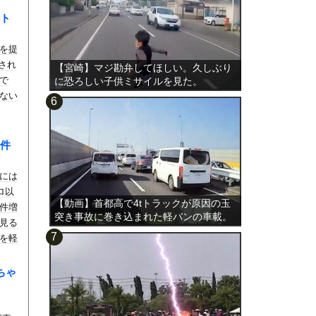
ト
を提
影され
【宮崎】マジ勘弁してほしい。久しぶり
で
に恐ろしい子供ミサイルを見た。
ない
件
には
ロ以
【動画】首都高で4tトラックが原因の玉
件増
突き事故に巻き込まれた軽バンの車載。
見る
を軽
ちゃ
。