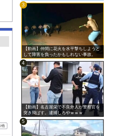
【動画】仲間に花火を水平撃ちしようと
して障害を負ったかもしれない事故。
【動画】名古屋栄で不良外人が警察官を
突き飛ばす。逮捕しろやｗｗｗ
の他