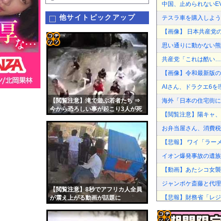
中国、止められないE
他サイトピックアップ
テスラ車を購入しよう
【画像】 日本共産党
思い通りに動かない熊
コテ
共産党「これは酷い…
リン
【画像】令和最新版の
- 固
AIさん、ドラクエ6
定リ
【閲覧注意】滝で遊ぶ若者たち ⇒
海外「日本の住宅街に
ンク
今から恐ろしい事が起こり3人が死
【閲覧注意】陽キャ、
亡します…
自動
お弁当屋さん、消費税
更新
【悲報】 ワイ「ラー
ツー
イオン爆発事故の遺族
ル
【動画】あたシコ女襲
ジャンポケ斎藤と代理
【閲覧注意】8秒でアフリカ人全員
【悲報】財務省「レジ都
が震え上がる動画が話題に
【悲報】今度はシャイン