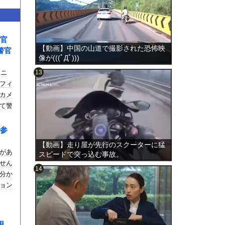
官
【動画】中国の山道で撮影された恐怖映
警官
像が(((ﾟДﾟ)))
ュニ
フィ
カメ
のは表
て警
され
参
【動画】走り屋が先行のスクーターに猛
があ
スピードで突っ込む事故。
せん
分か
ョン
用