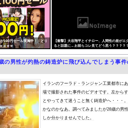
版社、どこの会社もマジでやばいwwwww
売人」と肩組みショット「小園海斗」に注がれる“厳しい視線” 「...
イナが核放棄しなければロシア侵攻しなかった」！
ツカーのティザー画像「第3弾」を公開！
ACE」の人気が低下・・・
が100円セール実施中！！とり
【衝撃】大谷翔平とイチロー、人間性の差がエ
本に多額の寄付していた。知人「誰にも知られなくてもいい、と公表し...
ｗｗｗｗ
ると話題に←お前らコレ見てどう思う？？？？
円安は輸出が伸びで日本経済ホクホク！」⇒ 世界に売る物が無さすぎ...
いでも聞いてくれる同級生と付き合ったら脳みそ破壊されたお話』をr...
8歳の男性が灼熱の鋳造炉に飛び込んでしまう事件
50％OFFキャンペーン」開催！人気の最新作・AVデビュー作品...
OFFセールを開催 part4
Dと診断された当時、世間はまだPTSDという言葉は浸透されてい...
イランのフーラド・ランジャン工業都市に
て、ついに、、、
場で撮影された事件のビデオです。左から
風13号「三峡直撃予測」中国「上流大洪水！（三峡上流」中国都市「...
とやってきて迷うこと無く鋳造炉へ・・・
代表監督を追及「なぜ負けたのか」
かなのかなあ。調べてみましたが28歳の男
べきか…1万年ぶり史上最大級の火山の兆し＝韓国の反応
しか分かりませんでした。
いた。私が上に物を投げるフリをする → 猫はこうなります…