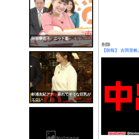
【悲報】へずまりゅう
【速報】京大病院、手
【衝撃】プチプチで有
【画像】巨大マンボウ
【衝撃】50代女性、京
阿部華也子 ニット姿
削除
そこには目と口と鼻が
【朗報】 吉岡里
6時間動かず浮かんだ「
【画像】小倉ゆうか(2
全く泳げない人がウォ
【動画】サーフィンで
【黒歴史】こういう昔
杉浦友紀アナ 垂れてそうな巨乳が
韓国人「安貞桓が韓国
エロい
ケンタッキーとか言う
【画像】このAVが性
【悲報】味噌ラーメン
【中国】男の子が爆竹