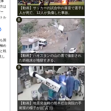
記事
方は
【動画】サッカーの試合中の落雷で選手1
デー
人が死亡、12人が負傷した事故。
トル
う
も国
極め
と戦
【動画】パキスタンの山の麓で撮影され
見し
た鉄砲水が地獄すぎる。
【動画】地震発生時の熊本総合病院の手
術室の様子が(((ﾟДﾟ)))