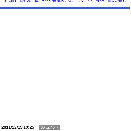
【悲報】 取引先専務「Aを20個注文する」 ぼく「いつも1～2個しか使わ
ないけど本当に20であってる？」 取専「あってる」→結果『こう』なっ
たんだが...
【動画】USJの禁止エリアに子どもたちが続々乱入 → スタッフが注意し
ても止まらない事態に
Powered by livedoor 相互RSS
2011/12/13
13:25
93
コメント