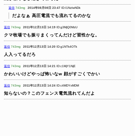
返信
743mg
2014年08月08日 23:47
ID:I1NzIwNDk
だよなぁ
高圧電流でも流れてるのかな
返信
743mg
2011年12月13日 14:19
ID:g3MjQ0MzU
クマ牧場でも振りまくってんだけど習性かな。
返信
743mg
2011年12月13日 14:20
ID:g1NTk4OTk
人入ってるだろ
返信
743mg
2011年12月13日 14:21
ID:c1MjY1NjE
かわいいけどやっぱ怖いなw
顔がすごくでかい
返信
743mg
2011年12月13日 14:24
ID:c4MDYxMDM
知らないの？このフェンス電気流れてんだよ