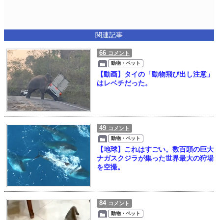
関連記事
66
コメント
動物・ペット
【動画】タイの「動物飛び出し注意」
はレベチだった。
49
コメント
動物・ペット
【地球】これはすごい。数百頭の巨大
ナガスクジラが集った世界最大の狩場
を空撮。
84
コメント
動物・ペット