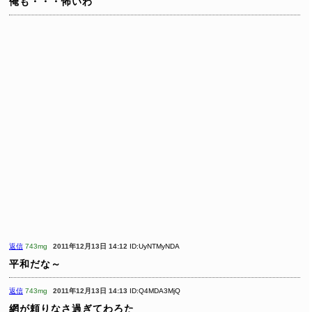
俺も・・・怖いわ
返信
743mg
2011年12月13日 14:12
ID:UyNTMyNDA
平和だな～
返信
743mg
2011年12月13日 14:13
ID:Q4MDA3MjQ
網が頼りなさ過ぎてわろた