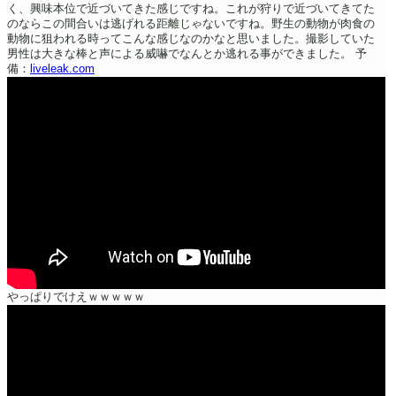
く、興味本位で近づいてきた感じですね。これが狩りで近づいてきてた
のならこの間合いは逃げれる距離じゃないですね。野生の動物が肉食の
動物に狙われる時ってこんな感じなのかなと思いました。撮影していた
男性は大きな棒と声による威嚇でなんとか逃れる事ができました。
予
備：
liveleak.com
やっぱりでけえｗｗｗｗｗ