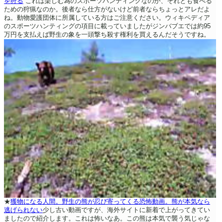
を狩る
これは楽しむ為のスポーツハンティングなのか、それとも食べる
ための狩猟なのか。後者なら仕方がないけど前者ならちょっとアレだよ
ね。動物愛護団体に所属している方はご注意ください。ウィキペディア
のスポーツハンティングの項目に載っていましたがジンバブエでは約95
万円を支払えば野生の象を一頭撃ち殺す権利を買えるんだそうですね。
★
獲物になる人間。野生の熊が忍び寄ってくる恐怖動画。熊が本気なら
逃げられない
少し古い動画ですが、海外サイトに新着で上がってきてい
ましたので紹介します。これは怖いなあ。この熊は本気で襲う気じゃな