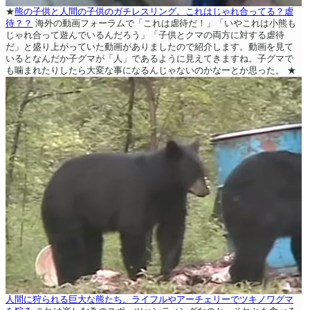
★
熊の子供と人間の子供のガチレスリング。これはじゃれ合ってる？虐
待？？
海外の動画フォーラムで「これは虐待だ！」「いやこれは小熊も
じゃれ合って遊んでいるんだろう」「子供とクマの両方に対する虐待
だ」と盛り上がっていた動画がありましたので紹介します。動画を見て
いるとなんだか子グマが「人」であるように見えてきますね。子グマで
も噛まれたりしたら大変な事になるんじゃないのかなーとか思った。
★
人間に狩られる巨大な熊たち。ライフルやアーチェリーでツキノワグマ