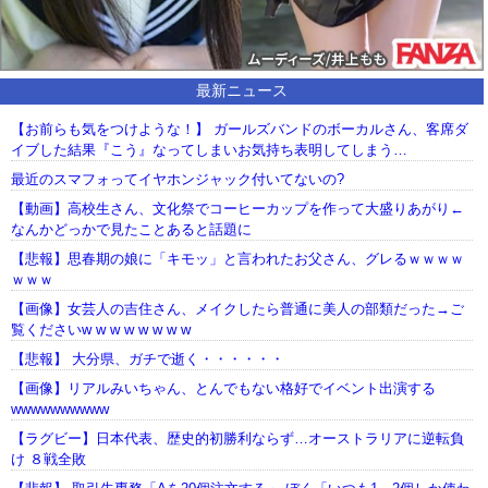
最新ニュース
【お前らも気をつけような！】 ガールズバンドのボーカルさん、客席ダ
イブした結果『こう』なってしまいお気持ち表明してしまう…
最近のスマフォってイヤホンジャック付いてないの?
【動画】高校生さん、文化祭でコーヒーカップを作って大盛りあがり←
なんかどっかで見たことあると話題に
【悲報】思春期の娘に「キモッ」と言われたお父さん、グレるｗｗｗｗ
ｗｗｗ
【画像】女芸人の吉住さん、メイクしたら普通に美人の部類だった→ご
覧くださいw w w w w w w w
【悲報】 大分県、ガチで逝く・・・・・・
【画像】リアルみいちゃん、とんでもない格好でイベント出演する
wwwwwwwwww
【ラグビー】日本代表、歴史的初勝利ならず…オーストラリアに逆転負
け ８戦全敗