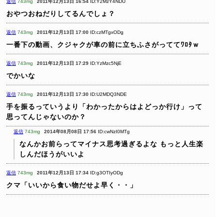
返信
743mg
2011年12月13日 16:54
ID:Y2MzY4NDU
おやつおねだりしてるんでしょ？
返信
743mg
2011年12月13日 17:00
ID:czMTgxODg
一番下の動画、クジャクが車の前に立ちふさがっててﾜﾛﾀｗ
返信
743mg
2011年12月13日 17:29
ID:YzMzc5NjE
でかいな
返信
743mg
2011年12月13日 17:30
ID:U2MDQ3NDE
手を振るっていうより「わかったからはよどっか行け」って
思ってんじゃないのか？
返信
743mg
2014年08月08日 17:56
ID:cwNzI0MTg
なんかお前らってマイナス思考過ぎるよな
もっと人生楽
しんだほうがいいよ
返信
743mg
2011年12月13日 17:34
ID:g3OTIyODg
クマ「いいから食い物だせよ早く・・」