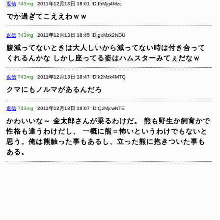
返信
743mg
2011年12月13日 18:01
ID:I5Mjg4Mzc
でか過ぎてこええわｗｗ
返信
743mg
2011年12月13日 18:45
ID:gxMzk2NDU
腹減ってないときは大人しいから減ってない時は付き合って
くれるんかな
しかし座ってる姿はハムスターみてぇだなｗ
返信
743mg
2011年12月13日 18:47
ID:k2Mzk4MTQ
クマにもノルマがあるんだろ
返信
743mg
2011年12月13日 19:07
ID:QzMjcwNTE
かわいいな～
金太郎さんが乗るわけだ。
熊も野生か飼育かで
性格も違うわけだし、
一概に熊＝怖いというわけでもないと
思う。俺は熊触った事もあるし、立った熊に抱きついた事も
ある。