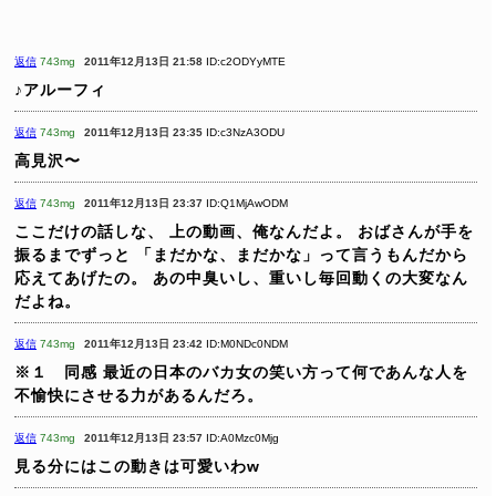
返信
743mg
2011年12月13日 21:58
ID:c2ODYyMTE
♪アルーフィ
返信
743mg
2011年12月13日 23:35
ID:c3NzA3ODU
高見沢〜
返信
743mg
2011年12月13日 23:37
ID:Q1MjAwODM
ここだけの話しな、
上の動画、俺なんだよ。
おばさんが手を
振るまでずっと
「まだかな、まだかな」って言うもんだから
応えてあげたの。
あの中臭いし、重いし毎回動くの大変なん
だよね。
返信
743mg
2011年12月13日 23:42
ID:M0NDc0NDM
※１ 同感
最近の日本のバカ女の笑い方って何であんな人を
不愉快にさせる力があるんだろ。
返信
743mg
2011年12月13日 23:57
ID:A0Mzc0Mjg
見る分にはこの動きは可愛いわw