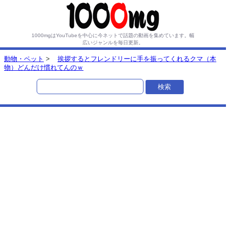
1000mgはYouTubeを中心に今ネットで話題の動画を集めています。
幅
広いジャンルを毎日更新。
動物・ペット
>
挨拶するとフレンドリーに手を振ってくれるクマ（本
物）どんだけ慣れてんのｗ