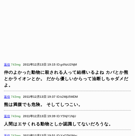
返信
743mg
2011年12月13日 19:15
ID:g4NzU2NjM
仲のよかった動物に殺される人って結構いるよね
カバとか熊
とかライオンとか。
だから優しいからって油断しちゃダメだ
よ。
返信
743mg
2011年12月13日 19:37
ID:k2MjU5MDM
熊は満腹でも危険。
そしてしつこい。
返信
743mg
2011年12月13日 19:39
ID:Y5NjY1NjU
人間はエサくれる動物としか認識してないだろうな。
返信
743mg
2011年12月13日 19:51
ID:YzOTA0Mzc