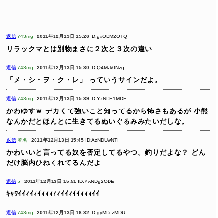
返信
743mg
2011年12月13日 15:26
ID:gxODM2OTQ
リラックマとは別物まさに２次と３次の違い
返信
743mg
2011年12月13日 15:30
ID:Q4Mzk0Nzg
「メ・シ・ヲ・ク・レ」
っていうサインだよ。
返信
743mg
2011年12月13日 15:39
ID:YzNDE1MDE
かわゆすｗ
デカくて強いこと知ってるから怖さもあるが
小熊
なんかだとほんとに生きてるぬいぐるみみたいだしな。
返信
匿名
2011年12月13日 15:45
ID:AzNDUwNTI
かわいいと言ってる奴を否定してるやつ。釣りだよな？ どん
だけ脳内ひねくれてるんだよ
返信
p
2011年12月13日 15:51
ID:YwNDg2ODE
ｷｬﾜｲｲｨｲｨｲｨｨｨｨｨｲｲｨｲｲｨｨｨｲｲ
返信
743mg
2011年12月13日 16:32
ID:gyMDczMDU