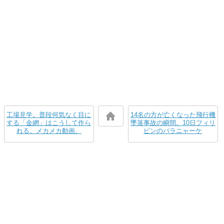
工場見学。普段何気なく目に
14名の方が亡くなった飛行機
する「金網」はこうして作ら
墜落事故の瞬間。10日フィリ
れる。メカメカ動画。
ピンのパラニャーケ