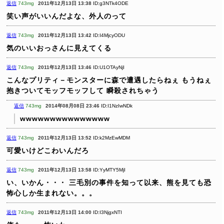
返信
743mg
2011年12月13日 13:38
ID:g3NTk4ODE
笑い声がいいんだよな、外人のって
返信
743mg
2011年12月13日 13:42
ID:I4MjcyODU
気のいいおっさんに見えてくる
返信
743mg
2011年12月13日 13:46
ID:U1OTAyNjI
こんなプリティ－モンスターに森で遭遇したらねぇ
もうねぇ
抱きついてモッフモッフして
瞬殺されちゃう
返信
743mg
2014年08月08日 23:46
ID:I1NzIwNDk
wwwwwwwwwwwwwww
返信
743mg
2011年12月13日 13:52
ID:k2MzEwMDM
可愛いけどこわいんだろ
返信
743mg
2011年12月13日 13:58
ID:YyMTY5MjI
い、いかん・・・
三毛別の事件を知って以来、熊を見ても恐
怖心しか生まれない。。。
返信
743mg
2011年12月13日 14:00
ID:I3NjgxNTI