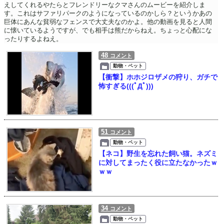
えしてくれるやたらとフレンドリーなクマさんのムービーを紹介しま
す。これはサファリパークのようになっているのかしら？というかあの
巨体にあんな貧弱なフェンスで大丈夫なのかよ。他の動画を見ると人間
に懐いているようですが、でも相手は熊だからねえ。ちょっと心配にな
ったりするよねえ。
48
コメント
動物・ペット
【衝撃】ホホジロザメの狩り、ガチで
怖すぎる(((ﾟДﾟ)))
51
コメント
動物・ペット
【ネコ】野生を忘れた飼い猫。ネズミ
に対してまったく役に立たなかったｗ
ｗｗ
34
コメント
動物・ペット